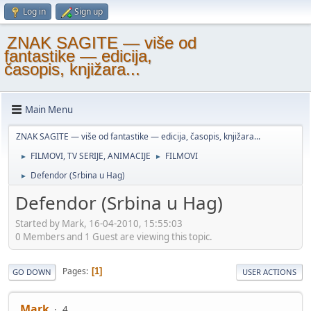
Log in
Sign up
ZNAK SAGITE — više od
fantastike — edicija,
časopis, knjižara...
Main Menu
ZNAK SAGITE — više od fantastike — edicija, časopis, knjižara...
FILMOVI, TV SERIJE, ANIMACIJE
FILMOVI
►
►
Defendor (Srbina u Hag)
►
Defendor (Srbina u Hag)
Started by Mark, 16-04-2010, 15:55:03
0 Members and 1 Guest are viewing this topic.
Pages
1
GO DOWN
USER ACTIONS
Mark
4