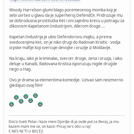
Woody Harrelson glumi blago poremecenog momka koji je
sebi uvrteo u glavu da je superheroj DefendOr. Pridruzuje mu
se dobrodusna prostitutka Ket i oni zajedno krecu u potragu za
zlikovcem Kapetanom Industrijom, dilerom droge....
Kapetan Industrija je ubio Defendorovu majku, a prema
svedocenjima Ket, on je niko drugi do Radovan Krisitic - vodja
srpske mafije koji svercuje devojke i oruzije iz Moldavije.
Na kraju, iako je kriminalac, svercer droge, zena i oruzja, i iako
deluje u Kanadi, Radovana Kristica isporucuju nigde drugde
nego u Hag.
Ovo je drama sa elementima komedije. Uzivao sam neizmerno
gledajuci ovaj film!
Dos'o Sveti Petar i kaze meni Djordje di je ovde put za Becej, ja mu
kazem mani me se, on kaze: Pricaj ne's otici u raj!
E NES NI TI U BECEJ!