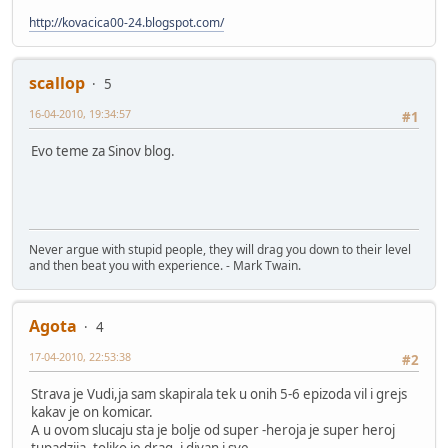
http://kovacica00-24.blogspot.com/
scallop
5
16-04-2010, 19:34:57
#1
Evo teme za Sinov blog.
Never argue with stupid people, they will drag you down to their level
and then beat you with experience. - Mark Twain.
Agota
4
17-04-2010, 22:53:38
#2
Strava je Vudi,ja sam skapirala tek u onih 5-6 epizoda vil i grejs
kakav je on komicar.
A u ovom slucaju sta je bolje od super -heroja je super heroj