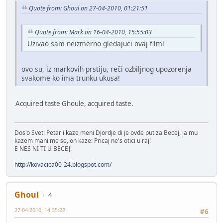
Quote from: Ghoul on 27-04-2010, 01:21:51
Quote from: Mark on 16-04-2010, 15:55:03
Uzivao sam neizmerno gledajuci ovaj film!
ovo su, iz markovih prstiju, reči ozbiljnog upozorenja
svakome ko ima trunku ukusa!
Acquired taste Ghoule, acquired taste.
Dos'o Sveti Petar i kaze meni Djordje di je ovde put za Becej, ja mu
kazem mani me se, on kaze: Pricaj ne's otici u raj!
E NES NI TI U BECEJ!
http://kovacica00-24.blogspot.com/
Ghoul
4
27-04-2010, 14:35:22
#6