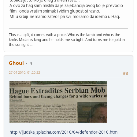
tupadzija ,toliko je drag ,i divan i sve...
A ovo za hag sam mislila da je zajebancija ovog ko je prevodio
film i onda vratim snimak i vidim glupost-strasno.
MI u srbiji nemamo zatvor pa svi moramo da idemo u Hag.
This is a gift, it comes with a price. Who is the lamb and who is the
knife. Midas is king and he holds me so tight. And turns me to gold in
the sunlight ...
Ghoul
4
27-04-2010, 01:20:22
#3
http://ljudska_splacina.com/2010/04/defendor-2010.html