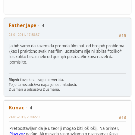
Father Jape
4
21-01-2011, 17:58:37
#15
Ja bih samo da kazem da premda film pati od brojnih problema
(kao i prakticno svaki nas film, uostalom) nije ni izbliza *toliko*
los koliko bi vas neki od gornjih postova/linkova naveli da
pomislite.
Blijedi čovjek na tragu pervertita.
To je ta nezadrživa napaljenost mladosti.
Dušman u odsustvu Dušmana.
Kunac
4
21-01-2011, 20:06:20
#16
Pretpostavljam da je u teoriji mogao biti još lošiji. Na primer,
Plavi voz
ga šije. Ali mi sada raspravljamo o nijansama užasa.