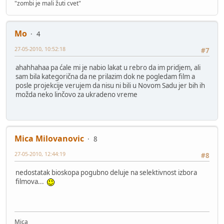
"zombi je mali žuti cvet"
Mo
4
27-05-2010, 10:52:18
#7
ahahhahaa pa ćale mi je nabio lakat u rebro da im pridjem, ali
sam bila kategorična da ne prilazim dok ne pogledam film a
posle projekcije verujem da nisu ni bili u Novom Sadu jer bih ih
možda neko linčovo za ukradeno vreme
Mica Milovanovic
8
27-05-2010, 12:44:19
#8
nedostatak bioskopa pogubno deluje na selektivnost izbora
filmova...
Mica