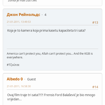
"zombi je mali žuti cvet"
Джон Рейнольдс
4
21-01-2011, 13:49:53
#13
Koja je to kamera koja prima kasetu kapaciteta tri sata?
America can't protect you, Allah can't protect you... And the KGB is
everywhere.
#Τζούτσε
Albedo 0
Guest
21-01-2011, 16:58:30
#14
Ovaj film traje tri sata!?!?! Frensis Ford Balašević je bio mnogo
vrijedan...