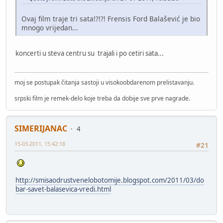
Ovaj film traje tri sata!?!?! Frensis Ford Balašević je bio
mnogo vrijedan...
koncerti u steva centru su trajali i po cetiri sata...
moj se postupak čitanja sastoji u visokoobdarenom prelistavanju.
srpski film je remek-delo koje treba da dobije sve prve nagrade.
SIMERIJANAC
4
15-03-2011, 15:42:18
#21
http://smisaodrustvenelobotomije.blogspot.com/2011/03/do
bar-savet-balasevica-vredi.html