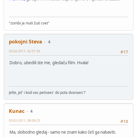
"zombi je mali žuti cvet"
pokojni Steva
4
03-02-2011, 02:51:36
#17
Dobro, ubedili ste me, gledaću film. Hvala!
Jelte, jel' i kod vas petnaes' do pola dvanaes'?
Kunac
4
03-02-2011, 08:09:23
#18
Ma, slobodno gledaj - samo ne znam kako ćeš ga nabaviti.