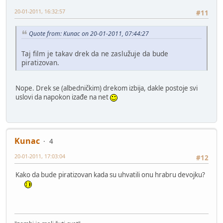
20-01-2011, 16:32:57
#11
Quote from: Kunac on 20-01-2011, 07:44:27
Taj film je takav drek da ne zaslužuje da bude
piratizovan.
Nope. Drek se (albedničkim) drekom izbija, dakle postoje svi
uslovi da napokon izađe na net
Kunac
4
20-01-2011, 17:03:04
#12
Kako da bude piratizovan kada su uhvatili onu hrabru devojku?