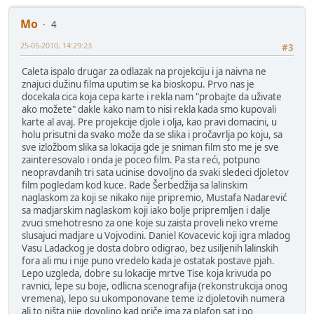
Mo
4
25-05-2010, 14:29:23
#3
Caleta ispalo drugar za odlazak na projekciju i ja naivna ne
znajuci dužinu filma uputim se ka bioskopu. Prvo nas je
docekala cica koja cepa karte i rekla nam "probajte da uživate
ako možete" dakle kako nam to nisi rekla kada smo kupovali
karte al avaj. Pre projekcije djole i olja, kao pravi domacini, u
holu prisutni da svako može da se slika i pročavrlja po koju, sa
sve izložbom slika sa lokacija gde je sniman film sto me je sve
zainteresovalo i onda je poceo film. Pa sta reći, potpuno
neopravdanih tri sata ucinise dovoljno da svaki sledeci djoletov
film pogledam kod kuce. Rade Šerbedžija sa lalinskim
naglaskom za koji se nikako nije pripremio, Mustafa Nadarević
sa madjarskim naglaskom koji iako bolje pripremljen i dalje
zvuci smehotresno za one koje su zaista proveli neko vreme
slusajuci madjare u Vojvodini. Daniel Kovacevic koji igra mladog
Vasu Ladackog je dosta dobro odigrao, bez usiljenih lalinskih
fora ali mu i nije puno vredelo kada je ostatak postave pjah.
Lepo uzgleda, dobre su lokacije mrtve Tise koja krivuda po
ravnici, lepe su boje, odlicna scenografija (rekonstrukcija onog
vremena), lepo su ukomponovane teme iz djoletovih numera
ali to ništa nije dovoljno kad priče ima za plafon sat i po