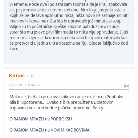
vremena. Posle dva i po sata sam skontala da je kraj, spakovala
se, pripremila se da krenem kad ono, film traje jos pola sata u
kojih se ne dešava apsolutno nista, ništa novo ne saznajemo niti
ima novih likova ma ništa što bi opravdalo još minuta al avaj.
Valjda su to početničke greške kada se pati dužine a druga
stvar što mu je ovo prvi film mada to ništa nije opravdanje. I još
me mori činjenica da oni imaju neki silan broj sati materijala koji
će pretvoriti u jednu ultra dosadnu seriju. Gledati isključivo kod
kuce
Kunac
4
25-05-2010, 19:42:07
#4
Mokicice, trebalo je da ove linkove ranije okačim na Popboks -
bila bi upozorena... Ovako si bila prepuštena Đoletovim
tripovima bez prethodne psi'ičke pripreme. Sorry.
O RANOM MRAZU na POPBOKSU
O RANOM MRAZU na NOVIM KADROVIMA.