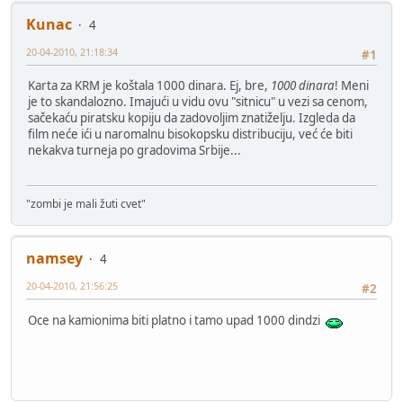
Kunac
4
20-04-2010, 21:18:34
#1
Karta za KRM je koštala 1000 dinara. Ej, bre,
1000 dinara
! Meni
je to skandalozno. Imajući u vidu ovu "sitnicu" u vezi sa cenom,
sačekaću piratsku kopiju da zadovoljim znatiželju. Izgleda da
film neće ići u naromalnu bisokopsku distribuciju, već će biti
nekakva turneja po gradovima Srbije...
"zombi je mali žuti cvet"
namsey
4
20-04-2010, 21:56:25
#2
Oce na kamionima biti platno i tamo upad 1000 dindzi