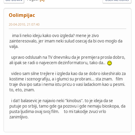
Oolimpijac
20-04-2010, 21:07:40
ima li neko ideju kako ovo izgleda? mene je zivo
zainteresovalo, jer imam neki sulud osecaj da bi ovo moglo da
valja.
upravo odslusah na TV dnevniku da je premijera prosla dobro,
ali ipak se radi o najvecem dezinformatoru, tako da..
video sam silne trejlere i izgleda kao da se dobro iskeshiralo za
kostime i scenografiju, a i glumci su probrani... sta znam. film
traje dva ipo sata i nema istu pricu o vasi ladackom kao u pesmi.
to, eto, znam.
i da!! balasevic je najavio neki "kinobus". to je ideja da se
putuje po srbiji, tamo gde ga pozovu i gde nemaju bioskopa, da
pusta ljudima ovaj svoj film. to mi takodje zvuci vrlo
zanimljivo.