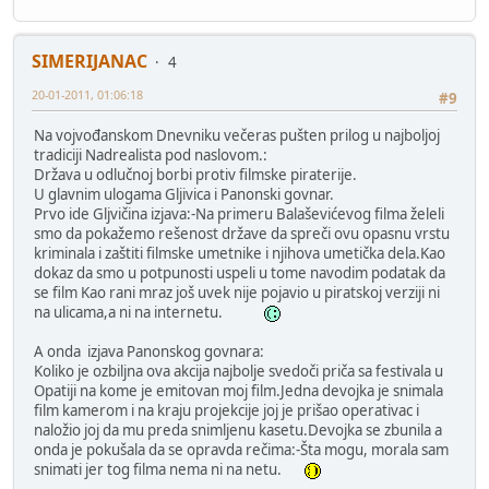
SIMERIJANAC
4
20-01-2011, 01:06:18
#9
Na vojvođanskom Dnevniku večeras pušten prilog u najboljoj
tradiciji Nadrealista pod naslovom.:
Država u odlučnoj borbi protiv filmske piraterije.
U glavnim ulogama Gljivica i Panonski govnar.
Prvo ide Gljvičina izjava:-Na primeru Balaševićevog filma želeli
smo da pokažemo rešenost države da spreči ovu opasnu vrstu
kriminala i zaštiti filmske umetnike i njihova umetička dela.Kao
dokaz da smo u potpunosti uspeli u tome navodim podatak da
se film Kao rani mraz još uvek nije pojavio u piratskoj verziji ni
na ulicama,a ni na internetu.
A onda izjava Panonskog govnara:
Koliko je ozbiljna ova akcija najbolje svedoči priča sa festivala u
Opatiji na kome je emitovan moj film.Jedna devojka je snimala
film kamerom i na kraju projekcije joj je prišao operativac i
naložio joj da mu preda snimljenu kasetu.Devojka se zbunila a
onda je pokušala da se opravda rečima:-Šta mogu, morala sam
snimati jer tog filma nema ni na netu.