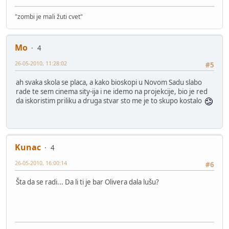
"zombi je mali žuti cvet"
Mo
4
26-05-2010, 11:28:02
#5
ah svaka skola se placa, a kako bioskopi u Novom Sadu slabo
rade te sem cinema sity-ija i ne idemo na projekcije, bio je red
da iskoristim priliku a druga stvar sto me je to skupo kostalo
Kunac
4
26-05-2010, 16:00:14
#6
Šta da se radi... Da li ti je bar Olivera dala lušu?