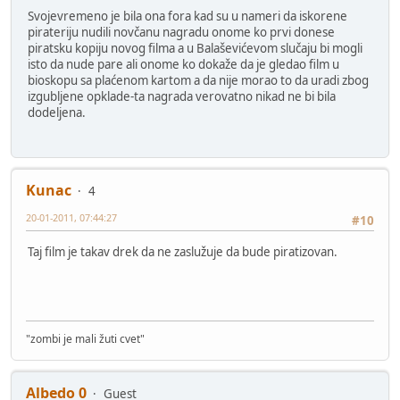
Svojevremeno je bila ona fora kad su u nameri da iskorene
pirateriju nudili novčanu nagradu onome ko prvi donese
piratsku kopiju novog filma a u Balaševićevom slučaju bi mogli
isto da nude pare ali onome ko dokaže da je gledao film u
bioskopu sa plaćenom kartom a da nije morao to da uradi zbog
izgubljene opklade-ta nagrada verovatno nikad ne bi bila
dodeljena.
Kunac
4
20-01-2011, 07:44:27
#10
Taj film je takav drek da ne zaslužuje da bude piratizovan.
"zombi je mali žuti cvet"
Albedo 0
Guest