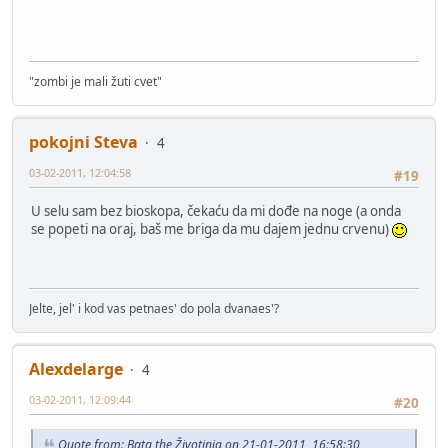
"zombi je mali žuti cvet"
pokojni Steva
4
03-02-2011, 12:04:58
#19
U selu sam bez bioskopa, čekaću da mi dođe na noge (a onda
se popeti na oraj, baš me briga da mu dajem jednu crvenu)
Jelte, jel' i kod vas petnaes' do pola dvanaes'?
Alexdelarge
4
03-02-2011, 12:09:44
#20
Quote from: Bata the Životinja on 21-01-2011, 16:58:30