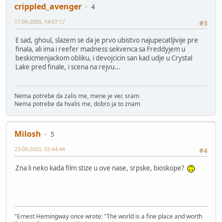
crippled_avenger
4
17-09-2003, 14:07:17
#3
E sad, ghoul, slazem se da je prvo ubistvo najupecatljivije pre
finala, ali ima i reefer madness sekvenca sa Freddyjem u
beskicmenjackom obliku, i devojcicin san kad udje u Crystal
Lake pred finale, i scena na rejvu...
Nema potrebe da zalis me, mene je vec sram
Nema potrebe da hvalis me, dobro ja to znam
Milosh
5
23-09-2003, 03:44:44
#4
Zna li neko kada film stize u ove nase, srpske, bioskope?
"Ernest Hemingway once wrote: "The world is a fine place and worth