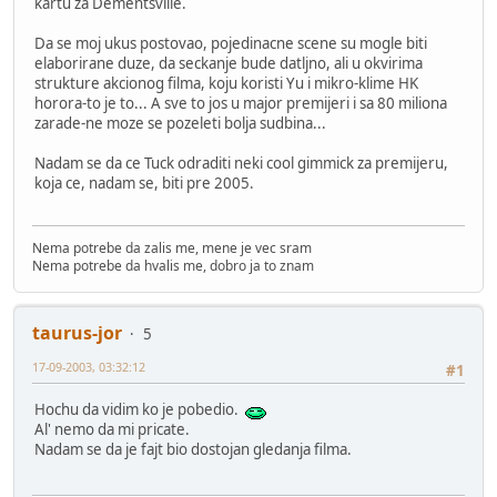
kartu za Dementsville.
Da se moj ukus postovao, pojedinacne scene su mogle biti
elaborirane duze, da seckanje bude datljno, ali u okvirima
strukture akcionog filma, koju koristi Yu i mikro-klime HK
horora-to je to... A sve to jos u major premijeri i sa 80 miliona
zarade-ne moze se pozeleti bolja sudbina...
Nadam se da ce Tuck odraditi neki cool gimmick za premijeru,
koja ce, nadam se, biti pre 2005.
Nema potrebe da zalis me, mene je vec sram
Nema potrebe da hvalis me, dobro ja to znam
taurus-jor
5
17-09-2003, 03:32:12
#1
Hochu da vidim ko je pobedio.
Al' nemo da mi pricate.
Nadam se da je fajt bio dostojan gledanja filma.