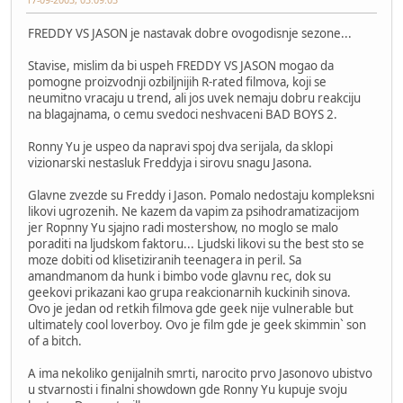
FREDDY VS JASON je nastavak dobre ovogodisnje sezone...
Stavise, mislim da bi uspeh FREDDY VS JASON mogao da
pomogne proizvodnji ozbiljnijih R-rated filmova, koji se
neumitno vracaju u trend, ali jos uvek nemaju dobru reakciju
na blagajnama, o cemu svedoci neshvaceni BAD BOYS 2.
Ronny Yu je uspeo da napravi spoj dva serijala, da sklopi
vizionarski nestasluk Freddyja i sirovu snagu Jasona.
Glavne zvezde su Freddy i Jason. Pomalo nedostaju kompleksni
likovi ugrozenih. Ne kazem da vapim za psihodramatizacijom
jer Ropnny Yu sjajno radi mostershow, no moglo se malo
poraditi na ljudskom faktoru... Ljudski likovi su the best sto se
moze dobiti od klisetiziranih teenagera in peril. Sa
amandmanom da hunk i bimbo vode glavnu rec, dok su
geekovi prikazani kao grupa reakcionarnih kuckinih sinova.
Ovo je jedan od retkih filmova gde geek nije vulnerable but
ultimately cool loverboy. Ovo je film gde je geek skimmin` son
of a bitch.
A ima nekoliko genijalnih smrti, narocito prvo Jasonovo ubistvo
u stvarnosti i finalni showdown gde Ronny Yu kupuje svoju