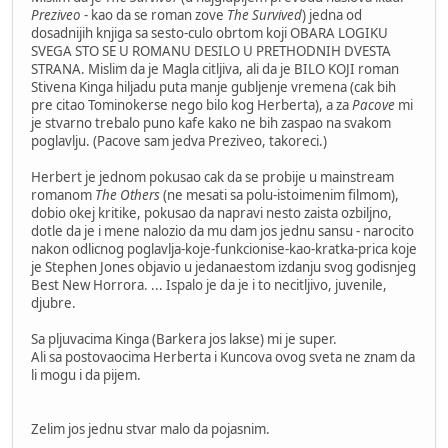
Preziveo
- kao da se roman zove
The Survived
) jedna od
dosadnijih knjiga sa sesto-culo obrtom koji OBARA LOGIKU
SVEGA STO SE U ROMANU DESILO U PRETHODNIH DVESTA
STRANA. Mislim da je Magla citljiva, ali da je BILO KOJI roman
Stivena Kinga hiljadu puta manje gubljenje vremena (cak bih
pre citao Tominokerse nego bilo kog Herberta), a za
Pacove
mi
je stvarno trebalo puno kafe kako ne bih zaspao na svakom
poglavlju. (Pacove sam jedva Preziveo, takoreci.)
Herbert je jednom pokusao cak da se probije u mainstream
romanom
The Others
(ne mesati sa polu-istoimenim filmom),
dobio okej kritike, pokusao da napravi nesto zaista ozbiljno,
dotle da je i mene nalozio da mu dam jos jednu sansu - narocito
nakon odlicnog poglavlja-koje-funkcionise-kao-kratka-prica koje
je Stephen Jones objavio u jedanaestom izdanju svog godisnjeg
Best New Horrora. ... Ispalo je da je i to necitljivo, juvenile,
djubre.
Sa pljuvacima Kinga (Barkera jos lakse) mi je super.
Ali sa postovaocima Herberta i Kuncova ovog sveta ne znam da
li mogu i da pijem.
Zelim jos jednu stvar malo da pojasnim.