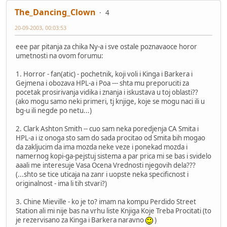
The_Dancing_Clown
4
20-09-2003, 00:03:53
eee par pitanja za chika Ny-a i sve ostale poznavaoce horor
umetnosti na ovom forumu:
1. Horror - fan(atic) - pochetnik, koji voli i Kinga i Barkera i
Gejmena i obozava HPL-a i Poa --- shta mu preporuciti za
pocetak prosirivanja vidika i znanja i iskustava u toj oblasti??
(ako mogu samo neki primeri, tj knjige, koje se mogu naci ili u
bg-u ili negde po netu...)
2. Clark Ashton Smith -- cuo sam neka poredjenja CA Smita i
HPL-a i iz onoga sto sam do sada procitao od Smita bih mogao
da zakljucim da ima mozda neke veze i ponekad mozda i
namernog kopi-ga-pejstuj sistema a par prica mi se bas i svidelo
aaali me interesuje Vasa Ocena Vrednosti njegovih dela???
(...shto se tice uticaja na zanr i uopste neka specificnost i
originalnost - ima li tih stvari?)
3. Chine Mieville - ko je to? imam na kompu Perdido Street
Station ali mi nije bas na vrhu liste Knjiga Koje Treba Procitati (to
je rezervisano za Kinga i Barkera naravno
)