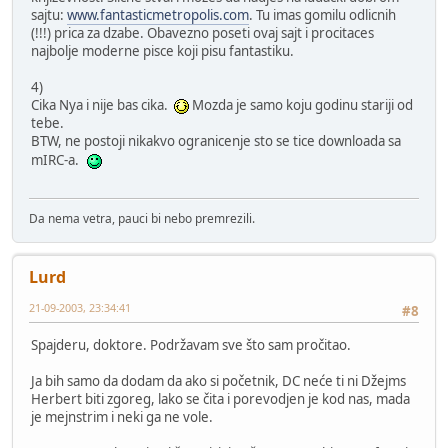
sajtu:
www.fantasticmetropolis.com
. Tu imas gomilu odlicnih
(!!!) prica za dzabe. Obavezno poseti ovaj sajt i procitaces
najbolje moderne pisce koji pisu fantastiku.
4)
Cika Nya i nije bas cika.
Mozda je samo koju godinu stariji od
tebe.
BTW, ne postoji nikakvo ogranicenje sto se tice downloada sa
mIRC-a.
Da nema vetra, pauci bi nebo premrezili.
Lurd
21-09-2003, 23:34:41
#8
Spajderu, doktore. Podržavam sve što sam pročitao.
Ja bih samo da dodam da ako si početnik, DC neće ti ni Džejms
Herbert biti zgoreg, lako se čita i porevodjen je kod nas, mada
je mejnstrim i neki ga ne vole.