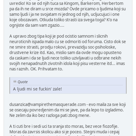
uvredio! Ko se od njih tuca sa Kingom, Barkerom, Herbertom
pa da ih ne diram u srce mozda? Ovde pricamo o ljudima koji su
samo ljudi i ja ne svojatam ni jednog od njih, ucljucujuci i one
koje obozavam. Otkuda toliko strasti iza svega toga? K'o na
ognjiste da sam vam zgazio....
A upravo zbog tipa koji je pod ocistio samnom i slicnih
neuroticnih ispada malo cu se odmoriti od foruma. Cisto dok se
ne smire strasti, prodju rokovi, prevazidju soc-psiholoske,
drustvene krize itd. Kao, mislio sam da ovde mogu opusteno
da caskam i da se ljudi nece toliko uzivljavati u odbrane nekih
svojih nenapadnutih zivotnih idola koji pisu vesterne itd... imas
nas raznih. OK. Prihvatam to.
Quote
A ljudi mi se fuckin' zale!
dusanzica@vampirethemasquerade.com - evo maila za sve koji
se osecaju povredjenim da mi se jave, pa da lepo to izgladimo.
Ne zelim da iko bez razloga pati zbog mene.
A ti cuti bre i sedi uci ta sranja sto moras, bez vece fiozofije.
Moras da zavrsis skolicu ako si je poceo. Stegni muda i cepaj