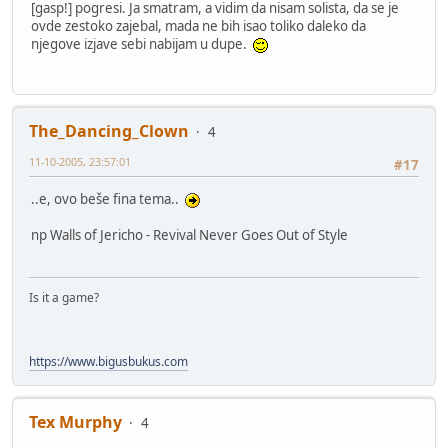
[gasp!] pogresi. Ja smatram, a vidim da nisam solista, da se je
ovde zestoko zajebal, mada ne bih isao toliko daleko da
njegove izjave sebi nabijam u dupe.
The_Dancing_Clown
4
11-10-2005, 23:57:01
#17
..e, ovo beše fina tema..
np Walls of Jericho - Revival Never Goes Out of Style
Is it a game?
https://www.bigusbukus.com
Tex Murphy
4