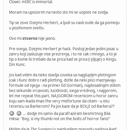
Clown: mIRC is immortal.
Moram na upozorim na nesto sto mi se uopste ne svidja.
Tip se zove Dzejms Herbert, a ljudi su nasli ovde da ga pominju
u pozitivnom svetlu.
Ovo mi
stvarno
nije jasno.
Pre svega, Dzejms Herbert je hack. Postoji jedan jedini pisac u
zanru koji zasluzuje vise prezrenja, i to ne cak i mnogo, a to je
tip o kome bi trebalo da se prica kad se prica (i pljuje) o Kingu.
Din Kunc.
Jos kad vidim da neko stavlja coveka sa najglupljim plotingom
(cak i Kunc dobro radi plotting, dotle da neki pisci maznjavaju
formule od njega - na primer Ed Gorman), najdosadnijim stilom
bez sekunde vrcavosti, lucidnosti, icega vrednog, i najgorom,
let me repeat this part, NAJGOROM recenicom u horor zanru
koju sam ikada imao the very misfortune da citam - u istu
recenicu sa Barkerom? Pa jos kaze da je BOLJI od Barkera??
... dodje mi samo da parafraziram besmrtnog Bila
Hiksa: "Boy, is my thumb not on the bolts of horror fans!"
Mislim da je
The Survivor
(u najglupljem prevodu naslova ikad: