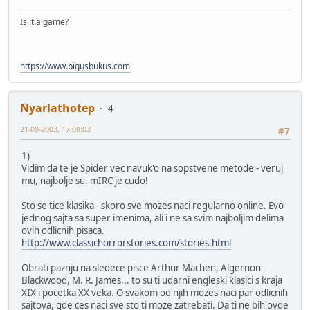
Is it a game?
https://www.bigusbukus.com
Nyarlathotep
4
21-09-2003, 17:08:03
#7
1)
Vidim da te je Spider vec navuk'o na sopstvene metode - veruj
mu, najbolje su. mIRC je cudo!
Sto se tice klasika - skoro sve mozes naci regularno online. Evo
jednog sajta sa super imenima, ali i ne sa svim najboljim delima
ovih odlicnih pisaca.
http://www.classichorrorstories.com/stories.html
Obrati paznju na sledece pisce Arthur Machen, Algernon
Blackwood, M. R. James... to su ti udarni engleski klasici s kraja
XIX i pocetka XX veka. O svakom od njih mozes naci par odlicnih
sajtova, gde ces naci sve sto ti moze zatrebati. Da ti ne bih ovde