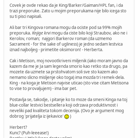
Covek je ovde rekao da je King/Barker/Gaiman/HPL fan, i da
trazi preporuke. Zato u mojim preporukama nije bilo icega sto
su ti pisci napisali.
Ali bar tri Kingova romana mogu da ociste pod sa 99% mojih
preporuka.
Knjige krvi
mogu da ciste bilo koji Straubov, ako ne i
Kerolov, roman; najgori Barkerov roman (da uzmemo
Sacrament - for the sake of ugliness) je jedno sedam lestvica
iznad najboljeg - primetite oksimoron! - Herberta.
Cak i Metison, moj novootkriveni miljenik (iako moram javno da
kazem da me je Ja sam legenda smorio kao retko sta drugo, pa
mozete da uzmete sa prstohvatom soli sve sto kazem ako
nemamo slicno misljenje oko toga) ima mozda tri remek-dela.
King - na koga je Metison najvise uticao (sto vise citam Metisona
to vise to provaljujem) - ima bar pet.
Postavlja se, takodje, i pitanje ko to moze da smeni Kinga na toj
blue-collar lestvici bestsellera koji odrzava produktivnost i
neveliki pad kvaliteta tokom decenija. (Ovo je argument mog
dobrog 'prijatelja iz ijekavice'
)
Herbert?
Kunc? (Puh-leeease!)