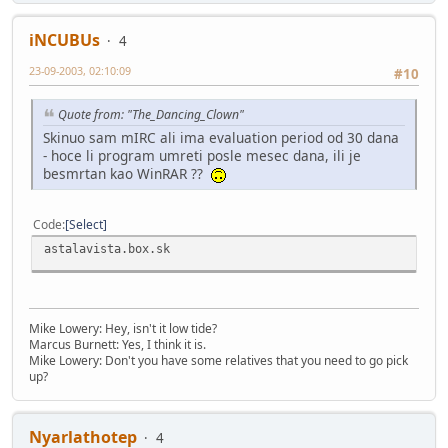
iNCUBUs
4
23-09-2003, 02:10:09
#10
Quote from: "The_Dancing_Clown"
Skinuo sam mIRC ali ima evaluation period od 30 dana
- hoce li program umreti posle mesec dana, ili je
besmrtan kao WinRAR ??
Code
Select
astalavista.box.sk
Mike Lowery: Hey, isn't it low tide?
Marcus Burnett: Yes, I think it is.
Mike Lowery: Don't you have some relatives that you need to go pick
up?
Nyarlathotep
4