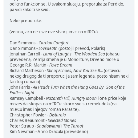
odlicno funkcionise. U svakom slucaju, preporuka za Perdido,
pa vidi kako ti se svidi.
Neke preporuke:
(vecinu, ako ne i sve ove stvari, imas na mIRCu)
Dan Simmons -
Carrion Comfort
Dan Simmons -
Lovedeath
(postoji i prevod, Polaris)
Jonathan Carroll -
Land of Laughs
i
The Wooden Sea
(oba su
prevedena, Zemlja smeha je u Monolitu 9, Drveno more u
George R.R. Martin -
Fevre Dream
Richard Matheson -
Stir of Echoes
,
Now You See It...
(ostavicu
nekog drugog da ti preporuci Ja sam legenda, posto nisam neki
fan tog romana)
John Farris -
All Heads Turn When the Hung Goes By
i
Son of the
Endless Night
Ramsey Campbell -
Nazareth Hill
,
Hungry Moon
i one price koje
mozes da iskopas na mIRCu: skoro sve su remek-dela (na
mIRCu imas i njegov roman Parasite).
Christopher Fowler -
Disturbia
Charles Beaumont -
Selected Stories
Peter Straub -
Shadowland
i
The Throat
Kim Newman - Anno Dracula (prevedeno)