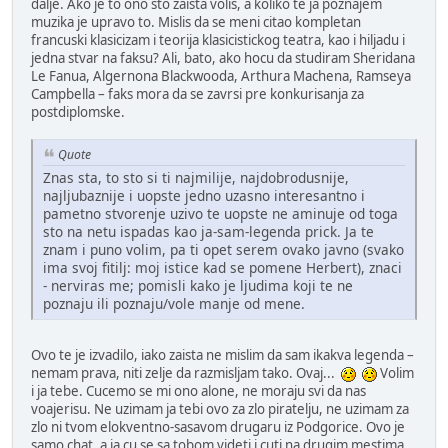
dalje. Ako je to ono sto zaista volis, a koliko te ja poznajem
muzika je upravo to. Mislis da se meni citao kompletan
francuski klasicizam i teorija klasicistickog teatra, kao i hiljadu i
jedna stvar na faksu? Ali, bato, ako hocu da studiram Sheridana
Le Fanua, Algernona Blackwooda, Arthura Machena, Ramseya
Campbella – faks mora da se zavrsi pre konkurisanja za
postdiplomske.
Quote
Znas sta, to sto si ti najmilije, najdobrodusnije,
najljubaznije i uopste jedno uzasno interesantno i
pametno stvorenje uzivo te uopste ne aminuje od toga
sto na netu ispadas kao ja-sam-legenda prick. Ja te
znam i puno volim, pa ti opet serem ovako javno (svako
ima svoj fitilj: moj istice kad se pomene Herbert), znaci
- nerviras me; pomisli kako je ljudima koji te ne
poznaju ili poznaju/vole manje od mene.
Ovo te je izvadilo, iako zaista ne mislim da sam ikakva legenda –
nemam prava, niti zelje da razmisljam tako. Ovaj...
Volim
i ja tebe. Cucemo se mi ono alone, ne moraju svi da nas
voajerisu. Ne uzimam ja tebi ovo za zlo piratelju, ne uzimam za
zlo ni tvom elokventno-sasavom drugaru iz Podgorice. Ovo je
samo chat, a ja cu se sa tobom videti i cuti na drugim mestima.