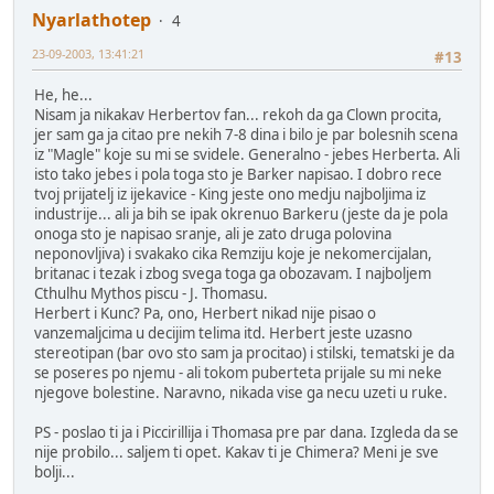
Nyarlathotep
4
23-09-2003, 13:41:21
#13
He, he...
Nisam ja nikakav Herbertov fan... rekoh da ga Clown procita,
jer sam ga ja citao pre nekih 7-8 dina i bilo je par bolesnih scena
iz "Magle" koje su mi se svidele. Generalno - jebes Herberta. Ali
isto tako jebes i pola toga sto je Barker napisao. I dobro rece
tvoj prijatelj iz ijekavice - King jeste ono medju najboljima iz
industrije... ali ja bih se ipak okrenuo Barkeru (jeste da je pola
onoga sto je napisao sranje, ali je zato druga polovina
neponovljiva) i svakako cika Remziju koje je nekomercijalan,
britanac i tezak i zbog svega toga ga obozavam. I najboljem
Cthulhu Mythos piscu - J. Thomasu.
Herbert i Kunc? Pa, ono, Herbert nikad nije pisao o
vanzemaljcima u decijim telima itd. Herbert jeste uzasno
stereotipan (bar ovo sto sam ja procitao) i stilski, tematski je da
se poseres po njemu - ali tokom puberteta prijale su mi neke
njegove bolestine. Naravno, nikada vise ga necu uzeti u ruke.
PS - poslao ti ja i Piccirillija i Thomasa pre par dana. Izgleda da se
nije probilo... saljem ti opet. Kakav ti je Chimera? Meni je sve
bolji...