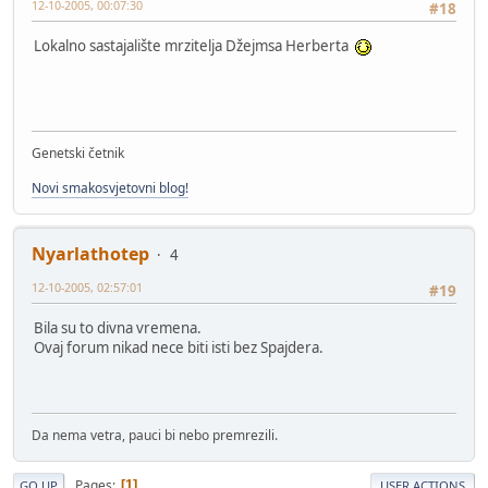
12-10-2005, 00:07:30
#18
Lokalno sastajalište mrzitelja Džejmsa Herberta
Genetski četnik
Novi smakosvjetovni blog!
Nyarlathotep
4
12-10-2005, 02:57:01
#19
Bila su to divna vremena.
Ovaj forum nikad nece biti isti bez Spajdera.
Da nema vetra, pauci bi nebo premrezili.
Pages
1
GO UP
USER ACTIONS