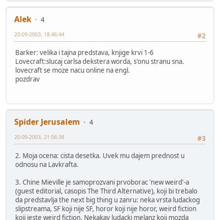
Alek
4
20-09-2003, 18:46:44
#2
Barker: velika i tajna predstava, knjige krvi 1-6
Lovecraft:slucaj carlsa dekstera worda, s'onu stranu sna.
lovecraft se moze nacu online na engl.
pozdrav
Spider Jerusalem
4
20-09-2003, 21:56:38
#3
2. Moja ocena: cista desetka. Uvek mu dajem prednost u
odnosu na Lavkrafta.
3. Chine Mieville je samoprozvani prvoborac 'new weird'-a
(guest editorial, casopis The Third Alternative), koji bi trebalo
da predstavlja the next big thing u zanru: neka vrsta ludackog
slipstreama, SF koji nije SF, horor koji nije horor, weird fiction
koji jeste weird fiction. Nekakav ludacki melanz koji mozda