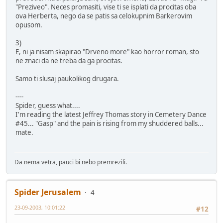
"Preziveo". Neces promasiti, vise ti se isplati da procitas oba
ova Herberta, nego da se patis sa celokupnim Barkerovim
opusom.
3)
E, ni ja nisam skapirao "Drveno more" kao horror roman, sto
ne znaci da ne treba da ga procitas.
Samo ti slusaj paukolikog drugara.
----
Spider, guess what....
I'm reading the latest Jeffrey Thomas story in Cemetery Dance
#45... "Gasp" and the pain is rising from my shuddered balls...
mate.
Da nema vetra, pauci bi nebo premrezili.
Spider Jerusalem
4
23-09-2003, 10:01:22
#12