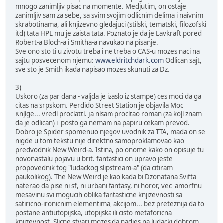
mnogo zanimljiv pisac na momente. Medjutim, on ostaje
zanimljiv sam za sebe, sa svim svojim odlicnim delima i naivnim
skrabotinama, ali knjizevno gledajuci (stilski, tematski, filozofski
itd) tata HPL mu je zaista tata. Poznato je da je Lavkraft pored
Robert-a Bloch-a i Smitha-a navukao na pisanje.
Sve ono sto ti u zivotu treba i ne treba o CAS-u mozes naci na
sajtu posvecenom njemu:
www.eldritchdark.com
Odlican sajt,
sve sto je Smith ikada napisao mozes skunuti za Dz.
3)
Uskoro (za par dana - valjda je izaslo iz stampe) ces moci da ga
citas na srpskom. Perdido Street Station je objavila Moc
Knjige... vredi prociatti. Ja nisam procitao roman (za koji znam
da je odlican) i posto ga nemam na papiru cekam prevod.
Dobro je Spider spomenuo njegov uvodnik za TTA, mada on se
nigde u tom tekstu nije direktno samoproklamovao kao
predvodnik New Weird-a. Istina, po onome kako on opisuje tu
novonastalu pojavu u brit. fantastici on upravo jeste
propovednik tog "ludackog slipstream-a" (da citiram
paukolikog). The New Weird je kao kada bi Dzonatana Svifta
naterao da pise ni sf, ni urbani fantasy, ni horor, vec amorfnu
mesavinu svi mogucih oblika fantasticne knjizevnosti sa
satiricno-ironicnim elementima, akcijom... bez preteznija da to
postane antiutopijska, utopijska ili cisto metaforicna
knjizevnost. Slicne stvari mozes da nadjes na ludacki dobrom