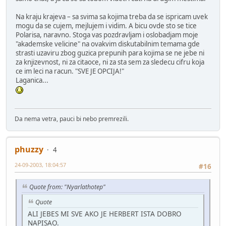
Na kraju krajeva – sa svima sa kojima treba da se ispricam uvek
mogu da se cujem, mejlujem i vidim. A bicu ovde sto se tice
Polarisa, naravno. Stoga vas pozdravljam i oslobadjam moje
"akademske velicine" na ovakvim diskutabilnim temama gde
strasti uzaviru zbog guzica prepunih para kojima se ne jebe ni
za knjizevnost, ni za citaoce, ni za sta sem za sledecu cifru koja
ce im leci na racun. "SVE JE OPCIJA!"
Laganica...
Da nema vetra, pauci bi nebo premrezili.
phuzzy
4
24-09-2003, 18:04:57
#16
Quote from: "Nyarlathotep"
Quote
ALI JEBES MI SVE AKO JE HERBERT ISTA DOBRO
NAPISAO.