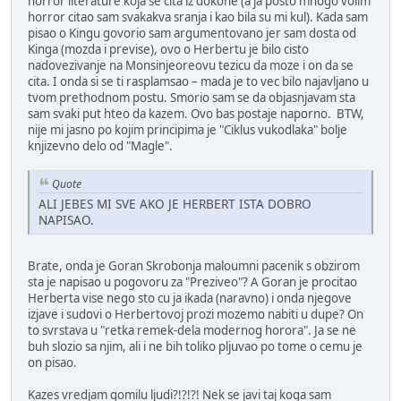
horror literature koja se cita iz dokone (a ja posto mnogo volim
horror citao sam svakakva sranja i kao bila su mi kul). Kada sam
pisao o Kingu govorio sam argumentovano jer sam dosta od
Kinga (mozda i previse), ovo o Herbertu je bilo cisto
nadovezivanje na Monsinjeoreovu tezicu da moze i on da se
cita. I onda si se ti rasplamsao – mada je to vec bilo najavljano u
tvom prethodnom postu. Smorio sam se da objasnjavam sta
sam svaki put hteo da kazem. Ovo bas postaje naporno. BTW,
nije mi jasno po kojim principima je "Ciklus vukodlaka" bolje
knjizevno delo od "Magle".
Quote
ALI JEBES MI SVE AKO JE HERBERT ISTA DOBRO
NAPISAO.
Brate, onda je Goran Skrobonja maloumni pacenik s obzirom
sta je napisao u pogovoru za "Preziveo"? A Goran je procitao
Herberta vise nego sto cu ja ikada (naravno) i onda njegove
izjave i sudovi o Herbertovoj prozi mozemo nabiti u dupe? On
to svrstava u "retka remek-dela modernog horora". Ja se ne
buh slozio sa njim, ali i ne bih toliko pljuvao po tome o cemu je
on pisao.
Kazes vredjam gomilu ljudi?!?!?! Nek se javi taj koga sam