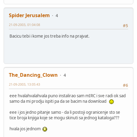
Spider Jerusalem
4
21-09-2003, 01:04:08
#5
Bacicu tebi i kome jos treba info na prajvat.
The_Dancing_Clown
4
21-09-2003, 13:05:43
#6
eee hvalahvalahvala puno instalirao sam mIRC i sve radi ok sad
samo da mi prodju ispiti pa da se bacim na download
eee i jos jedno pitanje samo - da li postoji ogranicenje sto se
tice broja knjiga koje se mogu skinuti sa jednog kataloga???
hvala jos jednom