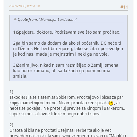
23-09-2003, 02:51:30
#11
Quote from: "Monsinjor Lurdusami"
1)Spajderu, doktore. Podržavam sve što sam pročitao.
2)Ja bih samo da dodam da ako si početnik, DC neće ti
ni Džejms Herbert biti zgoreg, lako se čita i porevodjen
je kod nas, mada je mejnstrim i neki ga ne vole.
3)Zanimljivo, nikad nisam razmišljao o Zemlji smeha
kao horor romanu, ali sada kada ga pomenu-ima
smisla.
1)
Takodje! I ja se slazem sa Spiderom. Procitaj ovo i bices za par
knjiga pametniji od mene. Nisam procitao ceo spisak
, ali
neces se pokajati. Ne preteruj previse sa Kingom i Barkerom...
super su oni - ali ovde ti leze mnogo dobri tripovi.
2)
Graota bi bila ne procitati Dzejmsa Herberta ako je vec
preveden na srpski. Ja sam, svojevremeno, uzivao i u "Magli" i u