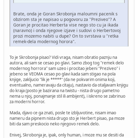
Brate, onda je Goran Skrobonja maloumni pacenik s
obzirom sta je napisao u pogovoru za "Preziveo"? A
Goran je procitao Herberta vise nego sto cu ja ikada
(naravno) i onda njegove izjave i sudovi o Herbertovoj
prozi mozemo nabiti u dupe? On to svrstava u "retka
remek-dela modernog horora".
To je Skrobonja pisao? Vidi vraga, nisam obratio paznju na
autora, ali sam se cesao po glavi. Samo zbog tog "remek delo
modernog horrora" sam uzeo i procitao jebeni "Preziveo" i
jebeno se VEOMA cesao po glavi kada sam stigao na pola
knjige, zakljucio "lik je *****" (da ne pokvarim onima koji,
eventualno, nameravaju da citaju), nastavio da otaljavam knjigu
do kraja (posto je bazirana na twistu - nista drugo pametno
nema u njoj, ponajmanje stil ili ambijent), i iskreno se zabrinuo
za moderni horror.
Mada, djavo ce ga znati, posle te izbljuvotine, nisam imao
nameru da pipnem nista drugo sto je Herbert pisao, pa moze
biti da sam preskocio neko njegovo remek delo.
Enivej, Skrobonja je, ipak, only human, i moze mu se desiti da