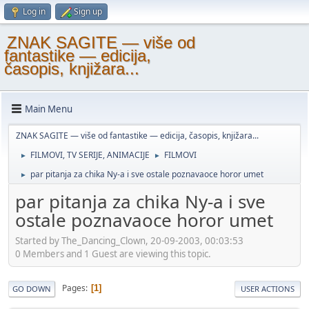
Log in
Sign up
ZNAK SAGITE — više od
fantastike — edicija,
časopis, knjižara...
Main Menu
ZNAK SAGITE — više od fantastike — edicija, časopis, knjižara...
FILMOVI, TV SERIJE, ANIMACIJE
FILMOVI
►
►
par pitanja za chika Ny-a i sve ostale poznavaoce horor umet
►
par pitanja za chika Ny-a i sve
ostale poznavaoce horor umet
Started by The_Dancing_Clown, 20-09-2003, 00:03:53
0 Members and 1 Guest are viewing this topic.
Pages
1
GO DOWN
USER ACTIONS