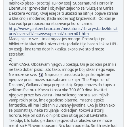
nasiroko pisao - procitaj HLP-ov esej "Supernatural Horror in
Literature" (preveden i objavljen zajedno sa "Slucajem Carlsa
Dekstera Volrda). Ovaj esej ce ti ukazati na bitnije pojave straha
u klasicnoj i modernoj (tada modernoj) knjizevnosti. Odlican je
kao vodilja pri pocecima istrazivanja horor zanra.
http://www.yankeeclassic.com/miskatonic/library/stacks/literat
ure/lovecraft/essays/supernat/supern01.htm
Mada, nije to sve... ima togaaa jos mnogo. Prosvrljaj i po
biblioteci Miskatonik Univerziteta (odatle ti je bacen link za HPL-
ov esej) - ima tamo dobrih klasika, skoro sve sto ti moze
zatrebati.
2)
Volim CAS-a. Obozavam njegovu poeziju. On je odlican pesnik i
ne tako dobar pisac. Isto tako, mnogo je boji slikar nego vajar.
Ne moze se sve.
Napisao je bas dosta toga i kompletne
njegove price mozes naci sabrane u knjizi "The Emperor of
Dreams", Gollancz (moja preporuka). Knjigu mozes da kupis u
velikom Platou u Knezu i kosta oko 700-800 dina. Kvalitet
njegove proze bas varira - ima odlicnog horora, zanimljivih
vampirskih prica, ima egzoticno-bizarne, mracne epske
fantastike, ali ima i izlizanih Dunsany-jevstina. CAS je bitan ako
se posmatraju neka strujanja i odredjeni tokovi u istoriji
horora. Nije on ostavio ni priblizan uticaj poput Lavkrafta.
Takodje, bilo kako gledano njegovo stvaralastvo se ne moze
meriti sa HPL-ovim opusom. Ni u kom pogledu. Smith jeste lud i