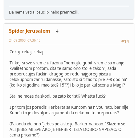
Da nema vetra, pauci bi nebo premrezili.
Spider Jerusalem
4
24-09-2003, 07:36:45
#14
Cekaj, cekaj, cekaj.
Ti, koji si sve vreme u fazonu "nemojte gubiti vreme sa manje
kvalitetnom prozom, citajte samo ono sto je zakon", sada
preporucujes fuckin' drugog po redu najgoreg pisca u
celokupnom zanru danaske, zato sto si 'citao to pre 7-8 godina'
(koliko si godina imao tad? 15??) i bilo je par kul scena u Magli?
Sta, ne moze da skodi, pa zato koristi? Whatta fuck?
I pritom jos poredis Herberta sa Kuncom na nivou "eto, bar nije
Kunc" i to je dovoljan argument da nekome to preporucis?
(Pa onda ide ono "jebes pola sto je Barker napisao." Slazem se.
ALI JEBES MI SVE AKO JE HERBERT ISTA DOBRO NAPISAO. O
cemu pricamo?)