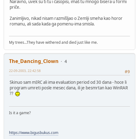
Naravno, uvek su ti tu i časopisi, imaš tu mnogo bisera u formi
priče.
Zanimljivo, nikad nisam razmišljao o Zemlji smeha kao horor
romanu, ali sada kada ga pomenu-ima smisla.
My trees...They have withered and died just like me.
The_Dancing_Clown
4
22-09-2003, 22:42:58
#9
Skinuo sam mIRC ali ima evaluation period od 30 dana - hoce li
program umreti posle mesec dana, ili je besmrtan kao WinRAR
??
Is it a game?
https://www.bigusbukus.com