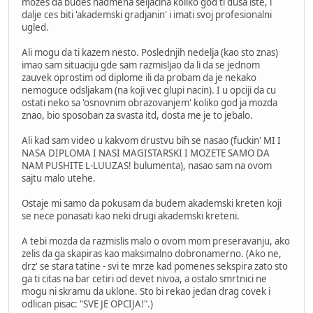
mozes da budes nadmena seljacina koliko god ti dusa iste, i
dalje ces biti 'akademski gradjanin' i imati svoj profesionalni
ugled.
Ali mogu da ti kazem nesto. Poslednjih nedelja (kao sto znas)
imao sam situaciju gde sam razmisljao da li da se jednom
zauvek oprostim od diplome ili da probam da je nekako
nemoguce odsljakam (na koji vec glupi nacin). I u opciji da cu
ostati neko sa 'osnovnim obrazovanjem' koliko god ja mozda
znao, bio sposoban za svasta itd, dosta me je to jebalo.
Ali kad sam video u kakvom drustvu bih se nasao (fuckin' MI I
NASA DIPLOMA I NASI MAGISTARSKI I MOZETE SAMO DA
NAM PUSHITE L-LUUZAS! bulumenta), nasao sam na ovom
sajtu malo utehe.
Ostaje mi samo da pokusam da budem akademski kreten koji
se nece ponasati kao neki drugi akademski kreteni.
A tebi mozda da razmislis malo o ovom mom preseravanju, ako
zelis da ga skapiras kao maksimalno dobronamerno. (Ako ne,
drz' se stara tatine - svi te mrze kad pomenes sekspira zato sto
ga ti citas na bar cetiri od devet nivoa, a ostalo smrtnici ne
mogu ni skramu da uklone. Sto bi rekao jedan drag covek i
odlican pisac: "SVE JE OPCIJA!".)