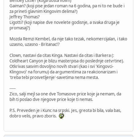
Bentley Little? (koga dosta volim)
Gaiman? (koji pise jedan roman na 6 godina, pa ni to ne bude i
za prineti glavnim Kingovim delima?)
Jeffrey Thomas?
Ligotti? (koji napise dve novelete godisnje, a svaka druga je
promasaj?)
Mozda Remzi Kembel, da nije tako tezak, nekomercijalan, i tako
uzasno, uzasno - Britanac!?
Clown, nastavi da citas Kinga. Nastavi da citas i Barkera (:
Coldheart Canyon je blizu masterpisa do poslednje cetvrtine).
Otkrivas sasvim dovoljno novih stvari (kao i svi 'Kingovci-
Klingovci' na forumu) da argumentima za reakcionarizam i
'treba tebi prosvetljenje'-savetima nema mesta.
-----
Zico, salji mejl sa one dve Tomasove price koje ja nemam, da
bih ti poslao dve njegove price koje ti nemas.
P.S. Preveden je i Kunc na srpski. Jes, greota bi bila, vala bas,
dobro velis, pravo zboris.