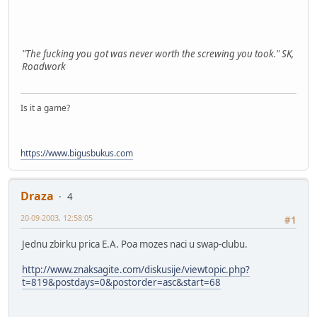
"The fucking you got was never worth the screwing you took." SK,
Roadwork
Is it a game?
https://www.bigusbukus.com
Draza
4
20-09-2003, 12:58:05
#1
Jednu zbirku prica E.A. Poa mozes naci u swap-clubu.
http://www.znaksagite.com/diskusije/viewtopic.php?
t=819&postdays=0&postorder=asc&start=68