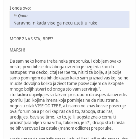
I onda ovo:
Quote
Naravno, nikada vise ga necu uzeti u ruke
MORE ZNAS STA, BRE!?
MARSH!
Da sam neko kome treba neka preporuka, i dobijem ovako
nesto, prvo bih se dozlaboga uvredio jer izgleda kao da
nastupas "ma decko, citaj Herberta, nisi ti za bolje, a ja bolje
samo pominjem da bih dokazao kako sam ja iznad vas koji se ne
mucite dovoljno koliko ja zivot tome posvecujem da iskopate
mnogo boljih stvari od onoga sto vam serviraju",
i to
ladno
objavljujes sa takvim pristupom da uspes da uvredis
gomilu ljudi kojima imena koja pominjes ne da nisu strana,
nego su citali VISE OD TEBE, a ti samo ne znas ko sve posecuje
ovaj forum pa a priori kapiras da ti to, zaboga, studiras,
uredjujes, bavis se time, ko to, je li, uopste zna o cemu ti
pricas? [usamljen si na vrhu, takoreci, je li?], drugo sto ti nista
ne bih verovao i za ostale (mahom odlicne) preporuke.