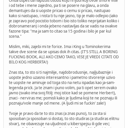
Onda uspes da napizdis osobu koju ni ljudi koji ovde smore vise
i od tebe i mene zajedno, pa ti se posere na glavu, a onda
demantujes da si uopste pricao o cemu si pricao, nastupao
kako si nastupao, i nista ti tu nije jasno, tip je malo odlepio (iako
je zapravo pod pocistio tobom i bio isto toliko neprijatan koliko i
dobronameran) i onda jebeno nastavljas da se vadis na ovakve
fazone tipa: "ma ja sam to citao sa 15 godina i bilo je par kul
scena."
Mislim, miki, zajebi mi te forice. Ima i King u Tominokerima
takve dve scene da se upisas dok ih citas. (IT'S STILL A BORING
FUCKING BOOK, ALI AKO CEMO TAKO, VISE JE VREDI CITATI OD
BILO KOG HERBERTA!)
Znas sta, to sto si ti najmilije, najdobrodusnije, najljubaznije i
uopste jedno uzasno interesantno i pametno stvorenje uzivo
te uopste ne aminuje od toga sto na netu ispadas kao ja-sam-
legenda prick. Ja te znam i puno volim, pa ti opet serem ovako
javno (svako ima svoj fitilj: moj istice kad se pomene Herbert),
znaci - nerviras me; pomisli kako je ljudima koji te ne poznaju ili
poznaju/vole manje od mene. (A ljudi mi se fuckin' zale!)
Tvoje je pravo da te to sto znas (a znas puno), to za sta si
sposoban (a sposoban si dosta), to sto studiras (a studiras elitnu
stvar), ne obavezuje na uljudnost u kiberspejsu ili gde vec;