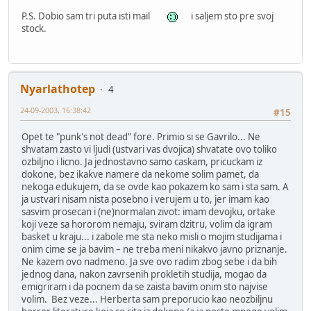
P.S. Dobio sam tri puta isti mail
i saljem sto pre svoj
stock.
Nyarlathotep
4
24-09-2003, 16:38:42
#15
Opet te "punk's not dead" fore. Primio si se Gavrilo... Ne
shvatam zasto vi ljudi (ustvari vas dvojica) shvatate ovo toliko
ozbiljno i licno. Ja jednostavno samo caskam, pricuckam iz
dokone, bez ikakve namere da nekome solim pamet, da
nekoga edukujem, da se ovde kao pokazem ko sam i sta sam. A
ja ustvari nisam nista posebno i verujem u to, jer imam kao
sasvim prosecan i (ne)normalan zivot: imam devojku, ortake
koji veze sa hororom nemaju, sviram dzitru, volim da igram
basket u kraju... i zabole me sta neko misli o mojim studijama i
onim cime se ja bavim – ne treba meni nikakvo javno priznanje.
Ne kazem ovo nadmeno. Ja sve ovo radim zbog sebe i da bih
jednog dana, nakon zavrsenih prokletih studija, mogao da
emigriram i da pocnem da se zaista bavim onim sto najvise
volim. Bez veze... Herberta sam preporucio kao neozbiljnu