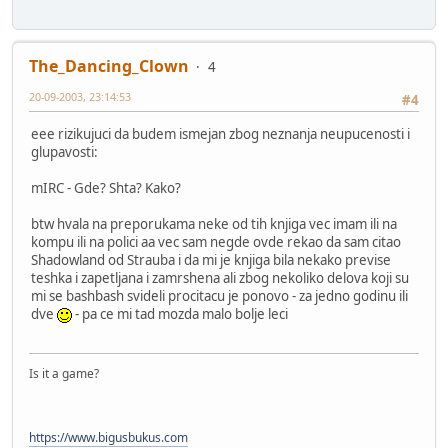
The_Dancing_Clown
4
20-09-2003, 23:14:53
#4
eee rizikujuci da budem ismejan zbog neznanja neupucenosti i
glupavosti:
mIRC - Gde? Shta? Kako?
btw hvala na preporukama neke od tih knjiga vec imam ili na
kompu ili na polici aa vec sam negde ovde rekao da sam citao
Shadowland od Strauba i da mi je knjiga bila nekako previse
teshka i zapetljana i zamrshena ali zbog nekoliko delova koji su
mi se bashbash svideli procitacu je ponovo - za jedno godinu ili
dve
- pa ce mi tad mozda malo bolje leci
Is it a game?
https://www.bigusbukus.com