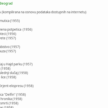
 Beograd
kompilirana na osnovu podataka dostupnih na internetu)
rmutica (1955)
umena potpetica (1956)
oteci (1956)
vete (1957)
ubistvo (1957)
uza (1957)
čaj u Hajd parku (1957)
i (1958)
slednji slučaj (1958)
 lice (1958)
u Orjent-ekspresu (1958)
ca "Delfin" (1958)
 hronika (1958)
 smrti (1958)
bar (1958)