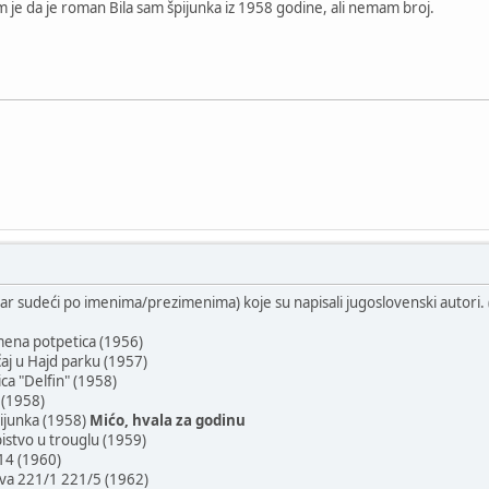
je da je roman Bila sam špijunka iz 1958 godine, ali nemam broj.
r sudeći po imenima/prezimenima) koje su napisali jugoslovenski autori. (Ri
mena potpetica (1956)
čaj u Hajd parku (1957)
ca "Delfin" (1958)
k (1958)
pijunka (1958)
Mićo, hvala za godinu
istvo u trouglu (1959)
714 (1960)
jeva 221/1 221/5 (1962)