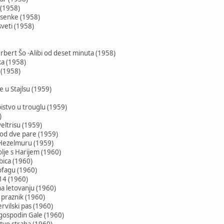
 (1958)
 senke (1958)
sveti (1958)
bert Šo -Alibi od deset minuta (1958)
ka (1958)
k (1958)
e u Stajlsu (1959)
istvo u trouglu (1959)
)
veltrisu (1959)
od dve pare (1959)
u Hezelmuru (1959)
olje s Harijem (1960)
bica (1960)
kofagu (1960)
714 (1960)
a letovanju (1960)
a praznik (1960)
rvilski pas (1960)
 gospodin Gale (1960)
tvo straha (1960)