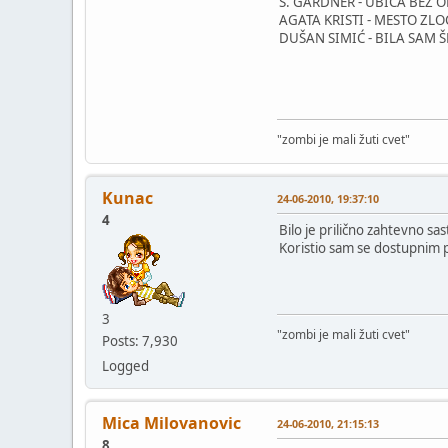
S. GARDNER - UBICA BEZ O
AGATA KRISTI - MESTO ZLO
DUŠAN SIMIĆ - BILA SAM 
"zombi je mali žuti cvet"
Kunac
24-06-2010, 19:37:10
4
Bilo je prilično zahtevno sa
Koristio sam se dostupnim 
3
"zombi je mali žuti cvet"
Posts: 7,930
Logged
Mica Milovanovic
24-06-2010, 21:15:13
8