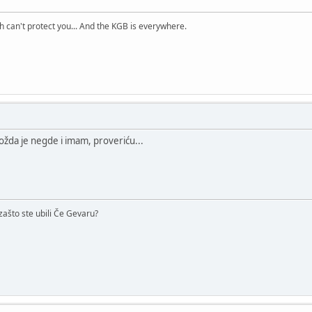
h can't protect you... And the KGB is everywhere.
možda je negde i imam, proveriću...
i zašto ste ubili Če Gevaru?