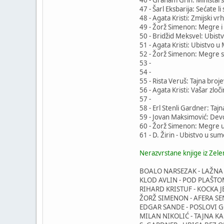
47 - Šarl Eksbarija: Sećate l
48 - Agata Kristi: Zmijski vr
49 - Žorž Simenon: Megre i
50 - Bridžid Meksvel: Ubist
51 - Agata Kristi: Ubistvo 
52 - Žorž Simenon: Megre s
53 -
54 -
55 - Rista Veruš: Tajna bro
56 - Agata Kristi: Vašar zloč
57 -
58 - Erl Stenli Gardner: Ta
59 - Jovan Maksimović: Dev
60 - Žorž Simenon: Megre u
61 - D. Žirin - Ubistvo u su
Nerazvrstane knjige iz Zele
BOALO NARSEZAK - LAŽNA 
KLOD AVLIN - POD PLAŠTOM
RIHARD KRISTUF - KOCKA JE
ŽORŽ SIMENON - AFERA SEN
EDGAR SANDE - POSLOVI 
MILAN NIKOLIĆ - TAJNA KA