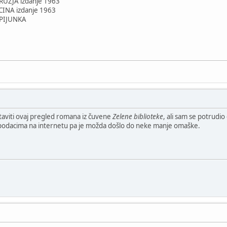
RUŽJA izdanje 1963
CINA izdanje 1963
ŠPIJUNKA
staviti ovaj pregled romana iz čuvene
Zelene biblioteke
, ali sam se potrudi
podacima na internetu pa je možda došlo do neke manje omaške.