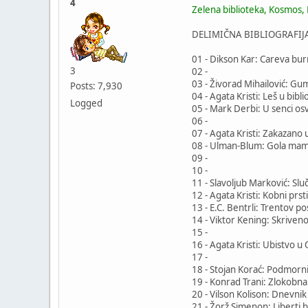
4
Zelena biblioteka, Kosmos,
DELIMIČNA BIBLIOGRAFIJA (
01 - Dikson Kar: Careva bu
3
02 -
03 - Živorad Mihailović: G
Posts: 7,930
04 - Agata Kristi: Leš u bibli
Logged
05 - Mark Derbi: U senci os
06 -
07 - Agata Kristi: Zakazano 
08 - Ulman-Blum: Gola mam
09 -
10 -
11 - Slavoljub Marković: Slu
12 - Agata Kristi: Kobni prst
13 - E.C. Bentrli: Trentov po
14 - Viktor Kening: Skriveno
15 -
16 - Agata Kristi: Ubistvo 
17 -
18 - Stojan Korać: Podmorni
19 - Konrad Trani: Zlokobna
20 - Vilson Kolison: Dnevnik
21 - Žorž Simenon: Liberti 