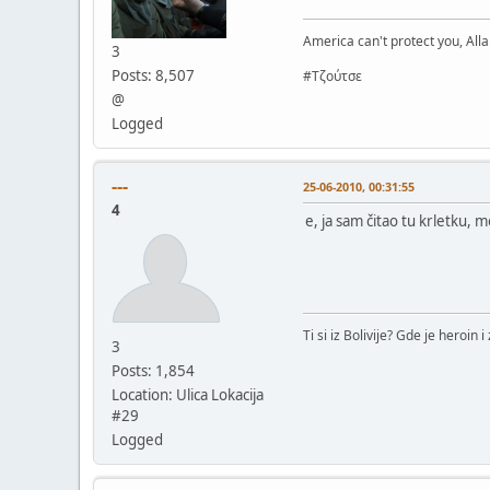
America can't protect you, Alla
3
Posts: 8,507
#Τζούτσε
@
Logged
---
25-06-2010, 00:31:55
4
e, ja sam čitao tu krletku, 
Ti si iz Bolivije? Gde je heroin 
3
Posts: 1,854
Location: Ulica Lokacija
#29
Logged