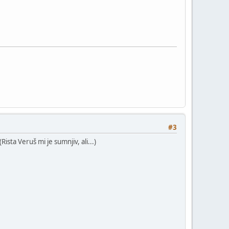
#3
sta Veruš mi je sumnjiv, ali...)