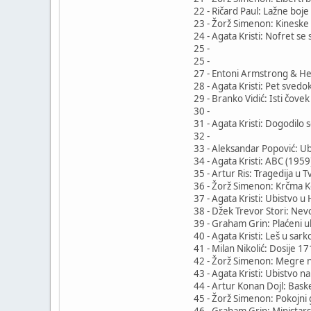
22 - Ričard Paul: Lažne boje
23 - Žorž Simenon: Kineske
24 - Agata Kristi: Nofret se 
25 -
25 -
27 - Entoni Armstrong & Her
28 - Agata Kristi: Pet svedo
29 - Branko Vidić: Isti čove
30 -
31 - Agata Kristi: Dogodilo s
32 -
33 - Aleksandar Popović: Ub
34 - Agata Kristi: ABC (1959
35 - Artur Ris: Tragedija u T
36 - Žorž Simenon: Krčma K
37 - Agata Kristi: Ubistvo 
38 - Džek Trevor Stori: Nev
39 - Graham Grin: Plaćeni u
40 - Agata Kristi: Leš u sar
41 - Milan Nikolić: Dosije 1
42 - Žorž Simenon: Megre n
43 - Agata Kristi: Ubistvo n
44 - Artur Konan Dojl: Baske
45 - Žorž Simenon: Pokojni
46 - Graham Grin: Ministars