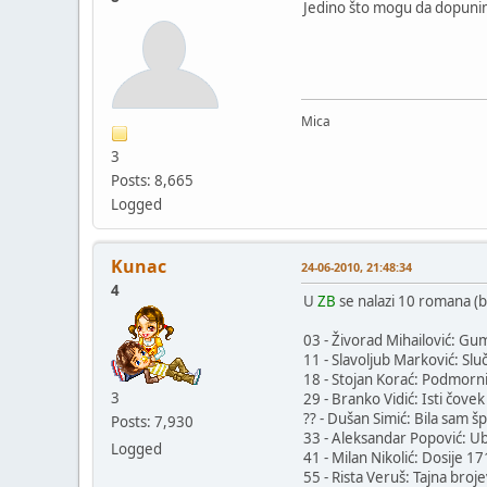
Jedino što mogu da dopunim 
Mica
3
Posts: 8,665
Logged
Kunac
24-06-2010, 21:48:34
4
U
ZB
se nalazi 10 romana (ba
03 - Živorad Mihailović: Gu
11 - Slavoljub Marković: Slu
18 - Stojan Korać: Podmorni
3
29 - Branko Vidić: Isti čove
?? - Dušan Simić: Bila sam š
Posts: 7,930
33 - Aleksandar Popović: Ub
Logged
41 - Milan Nikolić: Dosije 1
55 - Rista Veruš: Tajna bro