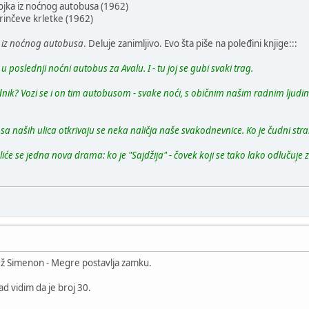
ojka iz noćnog autobusa (1962)
narinčeve krletke (1962)
 iz noćnog autobusa
. Deluje zanimljivo. Evo šta piše na poleđini knjige:::
 poslednji noćni autobus za Avalu. I - tu joj se gubi svaki trag.
dnik? Vozi se i on tim autobusom - svake noći, s običnim našim radnim ljud
i sa naših ulica otkrivaju se neka naličja naše svakodnevnice. Ko je čudni st
pliće se jedna nova drama: ko je "Sajdžija" - čovek koji se tako lako odlučuj
rž Simenon - Megre postavlja zamku.
d vidim da je broj 30.