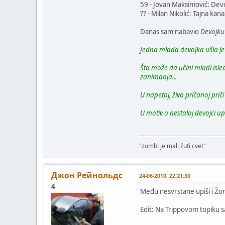
59 - Jovan Maksimović: Dev
?? - Milan Nikolić: Tajna ka
Danas sam nabavio
Devojku
Jedna mlada devojka ušla je u
Šta može da učini mladi isle
zanimanja...
U napetoj, živo pričanoj prič
U motiv o nestaloj devojci u
"zombi je mali žuti cvet"
Джон Рейнольдс
24-06-2010, 22:21:30
4
Među nesvrstane upiši i Žo
Edit: Na Trippovom topiku sa