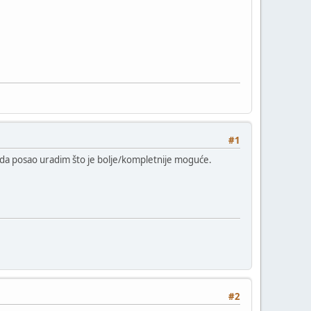
#1
o da posao uradim što je bolje/kompletnije moguće.
#2