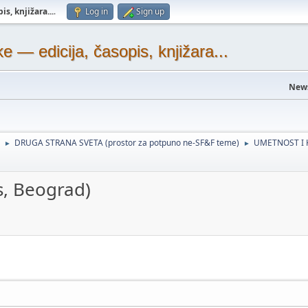
s, knjižara...
.
Log in
Sign up
— edicija, časopis, knjižara...
New
DRUGA STRANA SVETA (prostor za potpuno ne-SF&F teme)
UMETNOST I 
►
►
, Beograd)