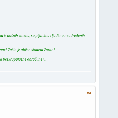
ima iz noćnih smena, sa pijanima i ljudima neodređenih
ranac? Zašto je ubijen student Zoran?
e za beskrupuluzne obračune?...
#4