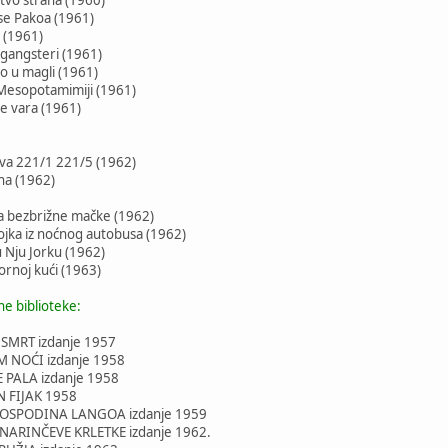
i se Pakoa (1961)
h (1961)
 gangsteri (1961)
vo u magli (1961)
u Mesopotamimiji (1961)
e vara (1961)
jeva 221/1 221/5 (1962)
ina (1962)
jna bezbrižne mačke (1962)
ojka iz noćnog autobusa (1962)
 Nju Jorku (1962)
mornoj kući (1963)
ne biblioteke:
SMRT izdanje 1957
 NOĆI izdanje 1958
 PALA izdanje 1958
 FIJAK 1958
GOSPODINA LANGOA izdanje 1959
NARINČEVE KRLETKE izdanje 1962.