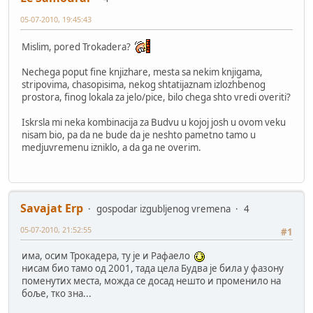
05-07-2010, 19:45:43
Mislim, pored Trokadera?
Nechega poput fine knjizhare, mesta sa nekim knjigama,
stripovima, chasopisima, nekog shtatijaznam izlozhbenog
prostora, finog lokala za jelo/pice, bilo chega shto vredi overiti?
Iskrsla mi neka kombinacija za Budvu u kojoj josh u ovom veku
nisam bio, pa da ne bude da je neshto pametno tamo u
medjuvremenu izniklo, a da ga ne overim.
Savajat Erp
gospodar izgubljenog vremena
4
05-07-2010, 21:52:55
#1
има, осим Трокадера, ту је и Рафаело
нисам био тамо од 2001, тада цела Будва је била у фазону
поменутих места, можда се досад нешто и променило на
боље, тко зна...