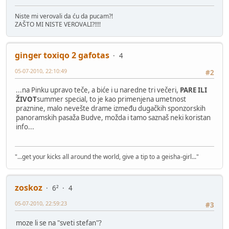
Niste mi verovali da ću da pucam?!
ZAŠTO MI NISTE VEROVALI?!!!!
ginger toxiqo 2 gafotas
4
05-07-2010, 22:10:49
#2
...na Pinku upravo teče, a biće i u naredne tri večeri,
PARE ILI
ŽIVOT
summer special, to je kao primenjena umetnost
praznine, malo nevešte drame između dugačkih sponzorskih
panoramskih pasaža Budve, možda i tamo saznaš neki koristan
info...
"...get your kicks all around the world, give a tip to a geisha-girl..."
zoskoz
6²
4
05-07-2010, 22:59:23
#3
moze li se na "sveti stefan"?