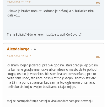
09-08-2010, 23:37:33
#5
i? kako je budva noću? tu odmah je prčanj, a ni buljarice nisu
daleko...
Ti si iz Bolivije? Gde je heroin i zašto ste ubili Če Gevaru?
Alexdelarge
4
09-08-2010, 23:46:15
#6
di znam. bejah jedared, pre 5-6 godina, stari grad je lep (volim
te kamene gradjevine, uske ulice, idealno mesto da te pohodi
kuga), ostalo je vasariste. bio sam i na svetom stefanu, preko
veze sam upao, sto rece pesnik
tamo je lijepo i zdravo sta vise
.
na SS ima puno stranaca, kad sam ja bio uglavnom britanaca,
belih ko sir, koji u svojim basticama citaju knjige.
moj se postupak čitanja sastoji u visokoobdarenom prelistavanju.