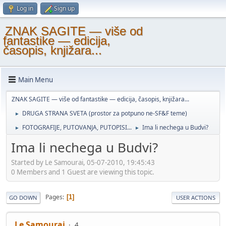
Log in
Sign up
ZNAK SAGITE — više od
fantastike — edicija,
časopis, knjižara...
Main Menu
ZNAK SAGITE — više od fantastike — edicija, časopis, knjižara...
DRUGA STRANA SVETA (prostor za potpuno ne-SF&F teme)
►
FOTOGRAFIJE, PUTOVANJA, PUTOPISI...
Ima li nechega u Budvi?
►
►
Ima li nechega u Budvi?
Started by Le Samourai, 05-07-2010, 19:45:43
0 Members and 1 Guest are viewing this topic.
Pages
1
GO DOWN
USER ACTIONS
Le Samourai
4