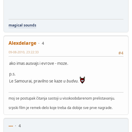
magical sounds
Alexdelarge
4
09-08-2010, 23:22:33
#4
ako imas ausvajs i evrove - moze.
p.s.
Le Samourai, pravilno se kaze
u budvu.
moj se postupak čitanja sastoji u visokoobdarenom prelistavanju.
srpski film je remek-delo koje treba da dobije sve prve nagrade.
---
4