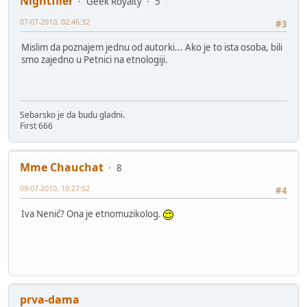
Nightflier
Geek Royalty
5
07-07-2010, 02:46:32
#3
Mislim da poznajem jednu od autorki... Ako je to ista osoba, bili
smo zajedno u Petnici na etnologiji.
Sebarsko je da budu gladni.
First 666
Mme Chauchat
8
09-07-2010, 10:27:52
#4
Iva Nenić? Ona je etnomuzikolog.
prva-dama