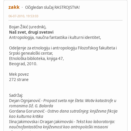
zakk
Očigledan slučaj RASTROJSTVA!
06-07-2010, 19:53:03
Bojan Žikić (urednik),
Naš svet, drugi svetovi
Antropologija, naučna fantastika i kulturni identitet,
Odeljenje za etnologiju i antropologiju Filozofskog fakulteta i
Srpski genealoški centar,
Etnološka biblioteka, knjiga 47,
Beograd, 2010.
Mek povez
272 strane
Sadržaj:
Dejan Ognjanović -
Propast sveta nije šteta: Motiv katastrofe u
romanima Dž. G. Balarda
Gordana Gorunović -
Ostrvo dana sutrašnjeg: književna fikcija
kao kulturna kritika
Ilina Jakimovska i Dragan Jakimovski -
Tekst kao laboratorija:
naučnofantastična književnost kao antropološki misaoni