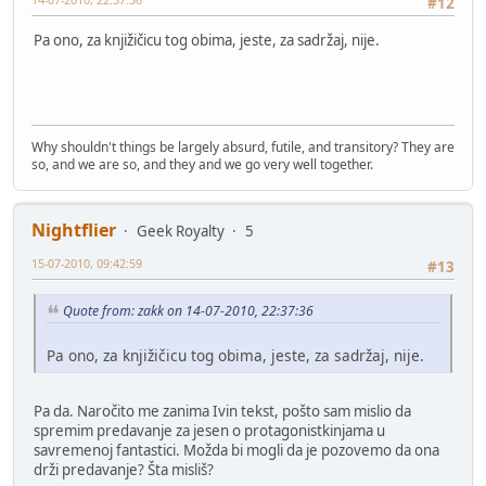
#12
Pa ono, za knjižičicu tog obima, jeste, za sadržaj, nije.
Why shouldn't things be largely absurd, futile, and transitory? They are
so, and we are so, and they and we go very well together.
Nightflier
Geek Royalty
5
15-07-2010, 09:42:59
#13
Quote from: zakk on 14-07-2010, 22:37:36
Pa ono, za knjižičicu tog obima, jeste, za sadržaj, nije.
Pa da. Naročito me zanima Ivin tekst, pošto sam mislio da
spremim predavanje za jesen o protagonistkinjama u
savremenoj fantastici. Možda bi mogli da je pozovemo da ona
drži predavanje? Šta misliš?