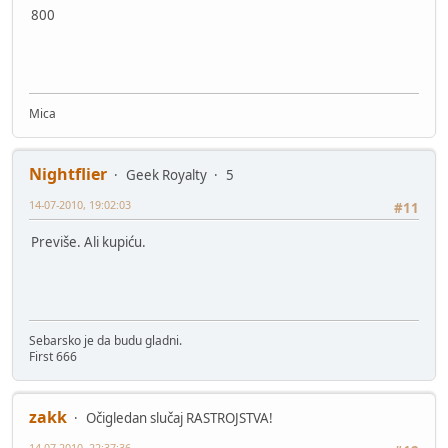
800
Mica
Nightflier
Geek Royalty
5
14-07-2010, 19:02:03
#11
Previše. Ali kupiću.
Sebarsko je da budu gladni.
First 666
zakk
Očigledan slučaj RASTROJSTVA!
14-07-2010, 22:37:36