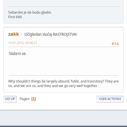
Sebarsko je da budu gladni.
First 666
zakk
Očigledan slučaj RASTROJSTVA!
15-07-2010, 09:48:21
#14
Slažem se.
Why shouldn't things be largely absurd, futile, and transitory? They are
so, and we are so, and they and we go very well together.
Pages
1
GO UP
USER ACTIONS