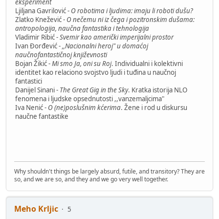
eksperiment
Ljiljana Gavrilović -
O robotima i ljudima: imaju li roboti dušu?
Zlatko Knežević -
O nečemu ni iz čega i pozitronskim dušama:
antropologija, naučna fantastika i tehnologija
Vladimir Ribić -
Svemir kao američki imperijalni prostor
Ivan Đorđević -
,,Nacionalni heroj" u domaćoj
naučnofantastičnoj književnosti
Bojan Žikić -
Mi smo Ja, oni su Roj
. Individualni i kolektivni
identitet kao relaciono svojstvo ljudi i tuđina u naučnoj
fantastici
Danijel Sinani -
The Great Gig in the Sky
. Kratka istorija NLO
fenomena i ljudske opsednutosti ,,vanzemaljcima"
Iva Nenić -
O (ne)poslušnim kćerima
. Žene i rod u diskursu
naučne fantastike
Why shouldn't things be largely absurd, futile, and transitory? They are
so, and we are so, and they and we go very well together.
Meho Krljic
5