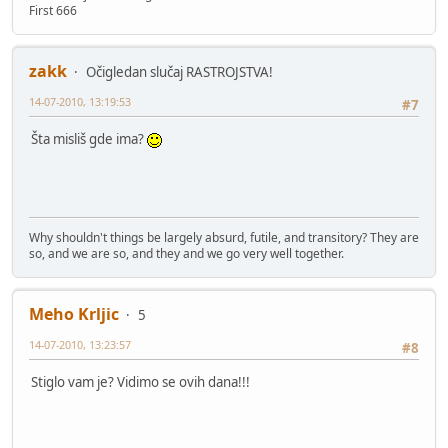
First 666
zakk
Očigledan slučaj RASTROJSTVA!
14-07-2010, 13:19:53
#7
Šta misliš gde ima?
Why shouldn't things be largely absurd, futile, and transitory? They are
so, and we are so, and they and we go very well together.
Meho Krljic
5
14-07-2010, 13:23:57
#8
Stiglo vam je? Vidimo se ovih dana!!!