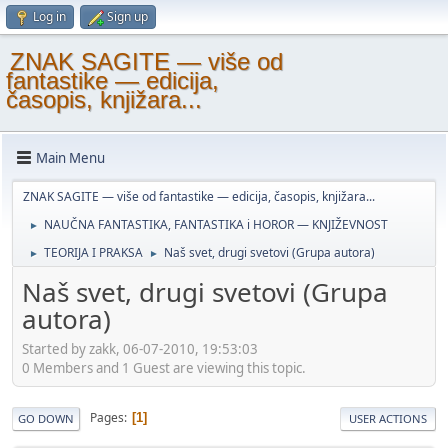
Log in
Sign up
ZNAK SAGITE — više od
fantastike — edicija,
časopis, knjižara...
Main Menu
ZNAK SAGITE — više od fantastike — edicija, časopis, knjižara...
NAUČNA FANTASTIKA, FANTASTIKA i HOROR — KNJIŽEVNOST
►
TEORIJA I PRAKSA
Naš svet, drugi svetovi (Grupa autora)
►
►
Naš svet, drugi svetovi (Grupa
autora)
Started by zakk, 06-07-2010, 19:53:03
0 Members and 1 Guest are viewing this topic.
Pages
1
GO DOWN
USER ACTIONS