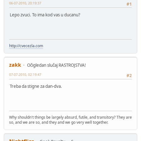
06-07-2010, 20:19:37
#1
Lepo zvuci. To ima kod vas u ducanu?
http://cvecezla.com
zakk
Očigledan slučaj RASTROJSTVA!
07-07-2010, 02:19:47
#2
Treba da stigne za dan-dva.
Why shouldn't things be largely absurd, futile, and transitory? They are
so, and we are so, and they and we go very well together.