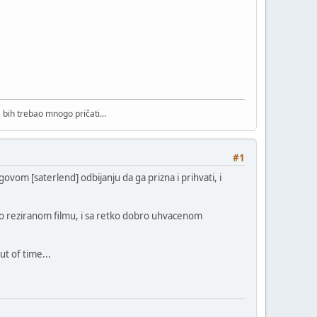
bih trebao mnogo pričati...
#1
govom [saterlend] odbijanju da ga prizna i prihvati, i
licno reziranom filmu, i sa retko dobro uhvacenom
ut of time...