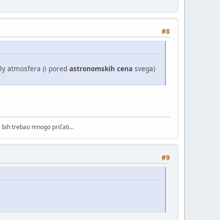
#8
dly atmosfera (i pored
astronomskih
cena
svega)
bih trebao mnogo pričati...
#9