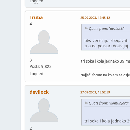
Logged
Truba
25-09-2003, 12:45:12
4
Quote from: "devilock"
btw veneciju izbegavati
zna da pokvari dozivljaj.
3
tri soka i kola jednako 39 
Posts: 9,823
Logged
Najjači forum na kojem se osje
devilock
27-09-2003, 15:52:59
Quote from: "komunjara"
tri soka i kola jednako
2