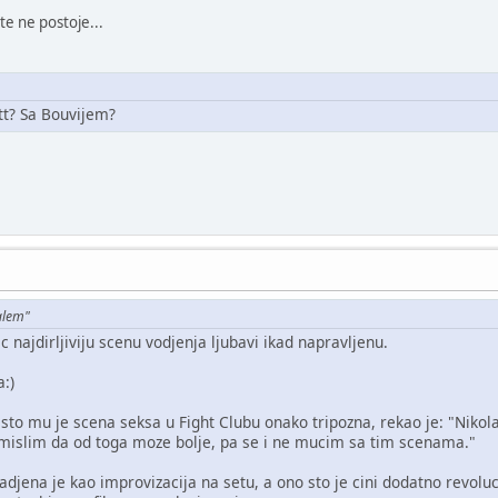
e ne postoje...
tt? Sa Bouvijem?
alem"
c najdirljiviju scenu vodjenja ljubavi ikad napravljenu.
:)
asto mu je scena seksa u Fight Clubu onako tripozna, rekao je: "Niko
 mislim da od toga moze bolje, pa se i ne mucim sa tim scenama."
radjena je kao improvizacija na setu, a ono sto je cini dodatno revo