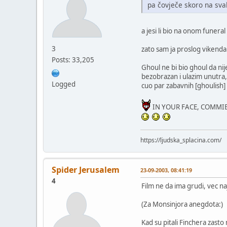
pa čovječe skoro na sva
a jesi li bio na onom funer
3
zato sam ja proslog vikenda
Posts: 33,205
Ghoul ne bi bio ghoul da ni
bezobrazan i ulazim unutra, 
Logged
cuo par zabavnih [ghoulish
IN YOUR FACE, COMMIE,
https://ljudska_splacina.com/
Spider Jerusalem
23-09-2003, 08:41:19
4
Film ne da ima grudi, vec naj
(Za Monsinjora anegdota:)
Kad su pitali Finchera zasto