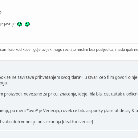
o
e jasnije
ćam kao kod kuće i gdje uvijek mogu reći što mislim bez posljedica, mada ipak ne 
look se ne zavrsava prihvatanjem svog 'dara'= u stvari ceo film govori o nje
oga.
lm proizvodi, nevezano za pricu, znacenja, ideje, bla bla, cist uzitak u od
eciji, po meni *ovo* je Venecija, i uvek ce biti: a spooky place of decay & o
uhvatio duh venecije od viskontija [death in venice]