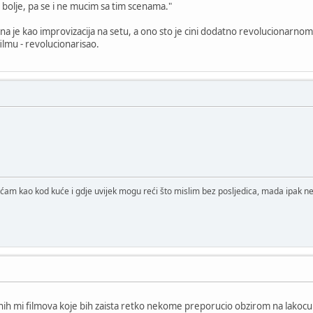
 bolje, pa se i ne mucim sa tim scenama."
ena je kao improvizacija na setu, a ono sto je cini dodatno revolucionarno
lmu - revolucionarisao.
ćam kao kod kuće i gdje uvijek mogu reći što mislim bez posljedica, mada ipak ne 
nih mi filmova koje bih zaista retko nekome preporucio obzirom na lakocu 