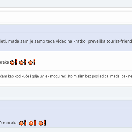
 leti. mada sam je samo tada video na kratko, prevelika tourist-frien
maraka
ćam kao kod kuće i gdje uvijek mogu reći što mislim bez posljedica, mada ipak ne 
 39 maraka