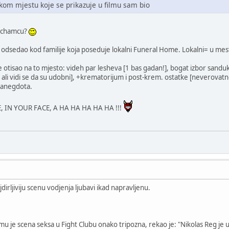
kom mjestu koje se prikazuje u filmu sam bio
al chamcu?
 odsedao kod familije koja poseduje lokalni Funeral Home. Lokalni= u me
je otisao na to mjesto: videh par lesheva [1 bas gadan!], bogat izbor sand
ali vidi se da su udobni], +krematorijum i post-krem. ostatke [neverovatno k
] anegdota.
 IN YOUR FACE, A HA HA HA HA HA !!!
dirljiviju scenu vodjenja ljubavi ikad napravljenu.
 mu je scena seksa u Fight Clubu onako tripozna, rekao je: "Nikolas Reg je