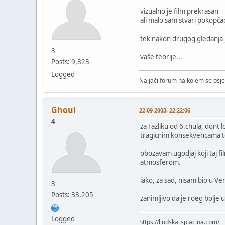
vizualno je film prekrasan
ali malo sam stvari pokopča
tek nakon drugog gledanja j
3
vaše teorije...
Posts: 9,823
Logged
Najjači forum na kojem se osje
Ghoul
22-09-2003, 22:22:06
4
za razliku od 6.chula, dont 
tragicnim konsekvencama t
obozavam ugodjaj koji taj fi
atmosferom.
iako, za sad, nisam bio u Ven
3
Posts: 33,205
zanimljivo da je roeg bolje 
Logged
https://ljudska_splacina.com/