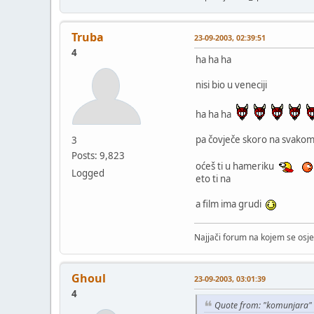
Truba
23-09-2003, 02:39:51
4
ha ha ha
nisi bio u veneciji
ha ha ha
pa čovječe skoro na svakom 
3
Posts: 9,823
oćeš ti u hameriku
Logged
eto ti na
a film ima grudi
Najjači forum na kojem se osje
Ghoul
23-09-2003, 03:01:39
4
Quote from: "komunjara"