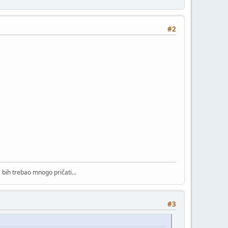
#2
bih trebao mnogo pričati...
#3