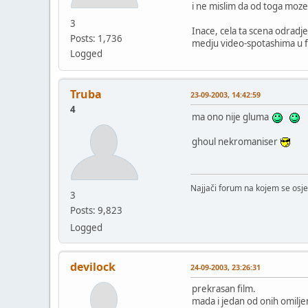
i ne mislim da od toga moze
3
Inace, cela ta scena odradj
Posts: 1,736
medju video-spotashima u fi
Logged
Truba
23-09-2003, 14:42:59
4
ma ono nije gluma
ghoul nekromaniser
Najjači forum na kojem se osje
3
Posts: 9,823
Logged
devilock
24-09-2003, 23:26:31
prekrasan film.
mada i jedan od onih omilje