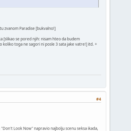
stu zvanom Paradise [bukvalno!]
uka [slikao se pored njih: nisam hteo da budem
oliko toga ne sagori ni posle 3 sata jake vatre!] itd. +
#4
 u "Don't Look Now" napravio najbolju scenu seksa ikada,