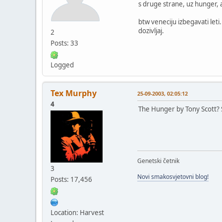
s druge strane, uz hunger, a
btw veneciju izbegavati let
dozivljaj.
2
Posts: 33
Logged
Tex Murphy
25-09-2003, 02:05:12
4
The Hunger by Tony Scott?
Genetski četnik
3
Novi smakosvjetovni blog!
Posts: 17,456
Location: Harvest