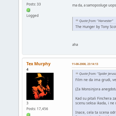
Posts: 33
ma da, a samoposluge uopst
Logged
Quote from: "Harvester"
The Hunger by Tony Sco
aha
Tex Murphy
11-08-2008, 23:14:13
4
Quote from: "Spider Jerus
Film ne da ima grudi, ve
(Za Monsinjora anegdota
Kad su pitali Finchera z
scenu seksa ikada, i ne
3
Posts: 17,456
Inace, cela ta scena od