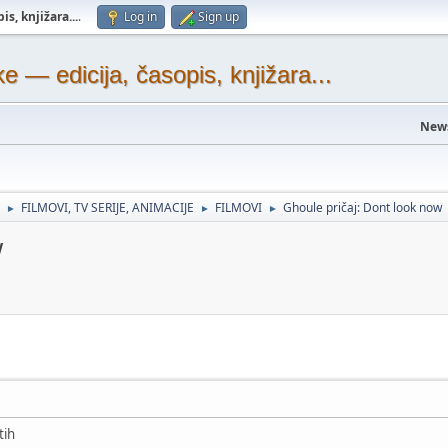
s, knjižara...
.
Log in
Sign up
— edicija, časopis, knjižara...
New
FILMOVI, TV SERIJE, ANIMACIJE
FILMOVI
Ghoule pričaj: Dont look now
►
►
►
w
tih