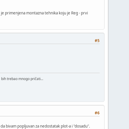
m je primenjena montazna tehnika koju je Reg - prvi
#5
bih trebao mnogo pričati...
#6
da bivam popljuvan za nedostatak plot-a i "dosadu".