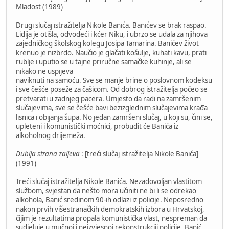
Mladost (1989)
Drugi slučaj istražitelja Nikole Banića. Banićev se brak raspao.
Lidija je otišla, odvodeći i kćer Niku, i ubrzo se udala za njihova
zajedničkog školskog kolegu Josipa Tamarina. Banićev život
krenuo je nizbrdo. Naučio je glačati košulje, kuhati kavu, prati
rublje i uputio se u tajne priručne samačke kuhinje, ali se
nikako ne uspijeva
naviknuti na samoću. Sve se manje brine o poslovnom kodeksu
i sve češće poseže za čašicom. Od dobrog istražitelja počeo se
pretvarati u zadnjeg pacera. Umjesto da radi na zamršenim
slučajevima, sve se češće bavi bezizglednim slučajevima krađa
lisnica i obijanja šupa. No jedan zamršeni slučaj, u koji su, čini se,
upleteni i komunistički moćnici, probudit će Banića iz
alkoholnog drijemeža.
Dublja strana zaljeva
: [treći slučaj istražitelja Nikole Banića]
(1991)
Treći slučaj istražitelja Nikole Banića. Nezadovoljan vlastitom
službom, svjestan da nešto mora učiniti ne bi li se odrekao
alkohola, Banić sredinom 90-ih odlazi iz policije. Neposredno
nakon prvih višestranačkih demokratskih izbora u Hrvatskoj,
čijim je rezultatima propala komunistička vlast, nespreman da
sudjeluje u mučnoj i neizvjesnoj rekonstrukciji policije, Banić