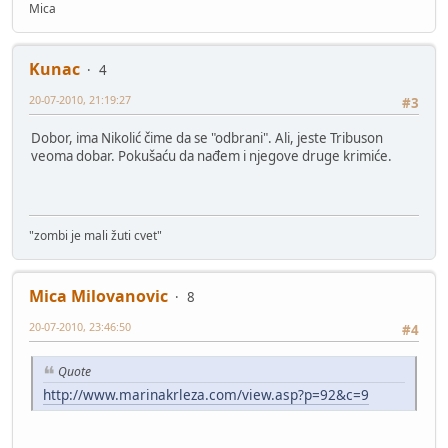
Mica
Kunac
4
20-07-2010, 21:19:27
#3
Dobor, ima Nikolić čime da se "odbrani". Ali, jeste Tribuson
veoma dobar. Pokušaću da nađem i njegove druge krimiće.
"zombi je mali žuti cvet"
Mica Milovanovic
8
20-07-2010, 23:46:50
#4
Quote
http://www.marinakrleza.com/view.asp?p=92&c=9