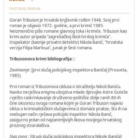
15-07-2010, 09:05:06
Goran Tribuson je hrvatski knjževnik rođen 1948. Svoj prvi
roman je objavio 1972. godine, a prvi krimić 1985.
Neizmenično piše romane glavnog toka i krimiće. Tribuson kao
krimi autor pripada "zagrebačkoj školi tvrdog krimića".
Inspekator (kasnije privatni detektiv) Nikola Banić, "hrvatska
verzija Filipa Marloua", junak je šest romana.
Tribusonova krimi bibliografija
:::
Zavirivanje
: [prvi slučaj policijskog inspektora Banića] (Prosveta,
1985)
Prvi roman iz Tribusonova ciklusa o istražitelju Nikoli Baniću.
Naoko nerješiva enigma ubojstva mlade djevojke Astre Guteše
i vješto raskrinkavanje društveno-političke zbilje ranih 80-ih
čine okosnicu ovoga romana kojim je Goran Tribuson najavio
ciklus o kriminalističkim slučajevima iz domaće prakse, što ih na
osebujan način rješava policijski inspektor Nikola Banić,
zasigurno jedan od najzanimljivijih likova novijega hrvatskog
proznog stvaralaštva.
Siva zona
: [drugi slučaj policijskog inspektora Nikole Banića]