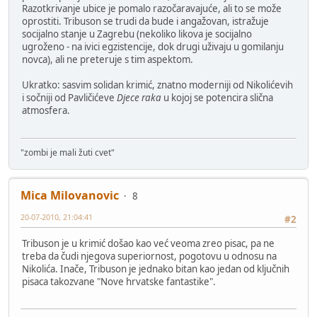
Razotkrivanje ubice je pomalo razočaravajuće, ali to se može
oprostiti. Tribuson se trudi da bude i angažovan, istražuje
socijalno stanje u Zagrebu (nekoliko likova je socijalno
ugroženo - na ivici egzistencije, dok drugi uživaju u gomilanju
novca), ali ne preteruje s tim aspektom.
Ukratko: sasvim solidan krimić, znatno moderniji od Nikolićevih
i sočniji od Pavličićeve
Djece raka
u kojoj se potencira slična
atmosfera.
"zombi je mali žuti cvet"
Mica Milovanovic
8
20-07-2010, 21:04:41
#2
Tribuson je u krimić došao kao već veoma zreo pisac, pa ne
treba da čudi njegova superiornost, pogotovu u odnosu na
Nikolića. Inače, Tribuson je jednako bitan kao jedan od ključnih
pisaca takozvane "Nove hrvatske fantastike".