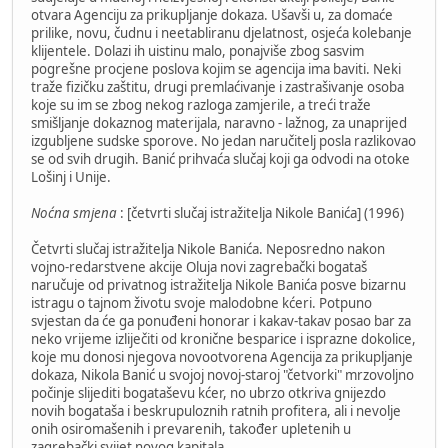
otvara Agenciju za prikupljanje dokaza. Ušavši u, za domaće
prilike, novu, čudnu i neetabliranu djelatnost, osjeća kolebanje
klijentele. Dolazi ih uistinu malo, ponajviše zbog sasvim
pogrešne procjene poslova kojim se agencija ima baviti. Neki
traže fizičku zaštitu, drugi premlaćivanje i zastrašivanje osoba
koje su im se zbog nekog razloga zamjerile, a treći traže
smišljanje dokaznog materijala, naravno - lažnog, za unaprijed
izgubljene sudske sporove. No jedan naručitelj posla razlikovao
se od svih drugih. Banić prihvaća slučaj koji ga odvodi na otoke
Lošinj i Unije.
Noćna smjena
: [četvrti slučaj istražitelja Nikole Banića] (1996)
Četvrti slučaj istražitelja Nikole Banića. Neposredno nakon
vojno-redarstvene akcije Oluja novi zagrebački bogataš
naručuje od privatnog istražitelja Nikole Banića posve bizarnu
istragu o tajnom životu svoje malodobne kćeri. Potpuno
svjestan da će ga ponuđeni honorar i kakav-takav posao bar za
neko vrijeme izliječiti od kronične besparice i isprazne dokolice,
koje mu donosi njegova novootvorena Agencija za prikupljanje
dokaza, Nikola Banić u svojoj novoj-staroj "četvorki" mrzovoljno
počinje slijediti bogataševu kćer, no ubrzo otkriva gnijezdo
novih bogataša i beskrupuloznih ratnih profitera, ali i nevolje
onih osiromašenih i prevarenih, također upletenih u
zagrebački svijet novog kapitala.