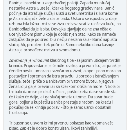
Banić je inspektor u zagrebačkoj policiji. Zapada mu slučaj
nestanka Astra Guteše, kćerke bogatog građevinara. Banić
počinje da istražuje slučaj i ulazi u svet umetnika i slikara kome
je Astra očajnički želela da pripada. Uskoro se ispostavlja da je
uzbuna bila lažna - Astra se živa i zdrava vratila u očevu kuću, pa
Banić odlazi da je ispita. Devojka izjavljuje da ne zna ništa o
ucenjivačkom pismu koje je dobio njen otac. Kako se nameće
zaključak da je po sredi bila nečija neslana šala - Banić napušta
slučaj. Ali, problemi tek počinju. Samo nekoliko dana kasnije -
Astra je pronađena mrtva u svom domu.
Zavirivanje
je
whodunit
klasičnog tipa - sa jasnim uticajem tvrdih
krimića. Pripovedanje je čendlerovsko, u prvom licu, a i junak je
čendlerovski - umoran i razočaran u život, a opet jasno moralno
postavljen i spreman da istra pravdu. Uporedo s istraživanjem
slučaja, teče i priča o Banićevom privatnom životu. Njegova
žena Lidija ga je prevarila i sa kćerkom otišla na more. Nikola bi
trebalo da im se pridruži u Rijeci, pošto treba da se smisle šta
će i kako će dalje, ali ga slučaj ometa u tome. Da stvar bude
gora, bojler u kupšatilu Banića prestaje s radom, pa kreću i
pokušaji da se krntija popravi - što je samo uzrok dodatnih
frustracija.
Tribuson se u svom krimi prvencu pokazao kao veoma vešt
pisac. Zaplet je dobro konstruisan, likovi zanimljivi.