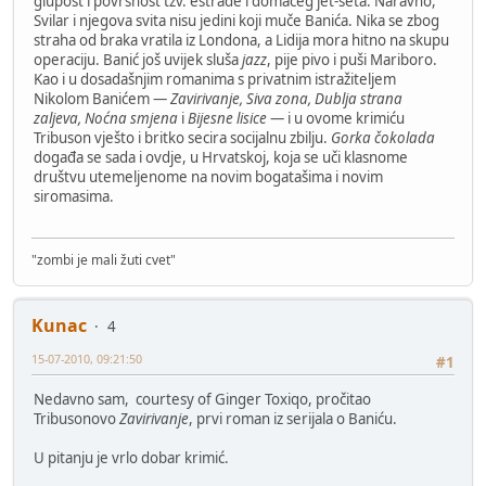
glupost i površnost tzv. estrade i domaćeg jet-seta. Naravno,
Svilar i njegova svita nisu jedini koji muče Banića. Nika se zbog
straha od braka vratila iz Londona, a Lidija mora hitno na skupu
operaciju. Banić još uvijek sluša
jazz
, pije pivo i puši Mariboro.
Kao i u dosadašnjim romanima s privatnim istražiteljem
Nikolom Banićem —
Zavirivanje, Siva zona, Dublja strana
zaljeva, Noćna smjena
i
Bijesne lisice
— i u ovome krimiću
Tribuson vješto i britko secira socijalnu zbilju.
Gorka čokolada
događa se sada i ovdje, u Hrvatskoj, koja se uči klasnome
društvu utemeljenome na novim bogatašima i novim
siromasima.
"zombi je mali žuti cvet"
Kunac
4
15-07-2010, 09:21:50
#1
Nedavno sam, courtesy of Ginger Toxiqo, pročitao
Tribusonovo
Zavirivanje
, prvi roman iz serijala o Baniću.
U pitanju je vrlo dobar krimić.