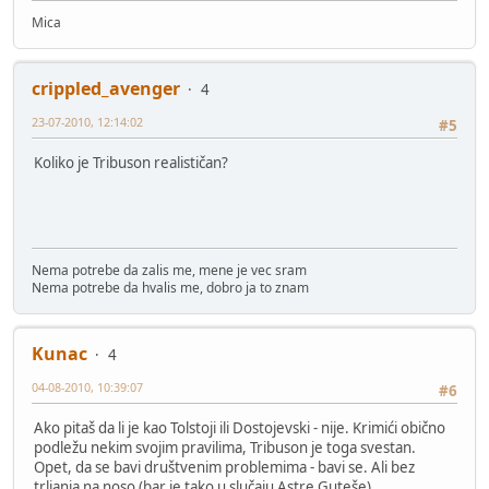
Mica
crippled_avenger
4
23-07-2010, 12:14:02
#5
Koliko je Tribuson realističan?
Nema potrebe da zalis me, mene je vec sram
Nema potrebe da hvalis me, dobro ja to znam
Kunac
4
04-08-2010, 10:39:07
#6
Ako pitaš da li je kao Tolstoji ili Dostojevski - nije. Krimići obično
podležu nekim svojim pravilima, Tribuson je toga svestan.
Opet, da se bavi društvenim problemima - bavi se. Ali bez
trljanja na noso (bar je tako u slučaju Astre Guteše).