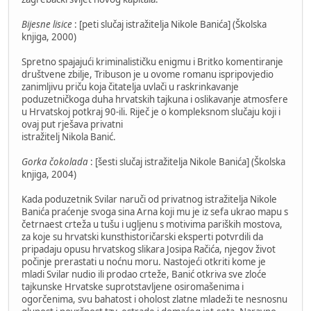
Bijesne lisice
: [peti slučaj istražitelja Nikole Banića] (Školska
knjiga, 2000)
Spretno spajajući kriminalističku enigmu i Britko komentiranje
društvene zbilje, Tribuson je u ovome romanu ispripovjedio
zanimljivu priču koja čitatelja uvlači u raskrinkavanje
poduzetničkoga duha hrvatskih tajkuna i oslikavanje atmosfere
u Hrvatskoj potkraj 90-ili. Riječ je o kompleksnom slučaju koji i
ovaj put rješava privatni
istražitelj Nikola Banić.
Gorka čokolada
: [šesti slučaj istražitelja Nikole Banića] (Školska
knjiga, 2004)
Kada poduzetnik Svilar naruči od privatnog istražitelja Nikole
Banića praćenje svoga sina Arna koji mu je iz sefa ukrao mapu s
četrnaest crteža u tušu i ugljenu s motivima pariških mostova,
za koje su hrvatski kunsthistoričarski eksperti potvrdili da
pripadaju opusu hrvatskog slikara Josipa Račića, njegov život
počinje prerastati u noćnu moru. Nastojeći otkriti kome je
mladi Svilar nudio ili prodao crteže, Banić otkriva sve zloće
tajkunske Hrvatske suprotstavljene osiromašenima i
ogorčenima, svu bahatost i oholost zlatne mladeži te nesnosnu