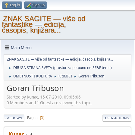
Log in
Sign up
ZNAK SAGITE — više od
fantastike — edicija,
časopis, knjižara...
Main Menu
ZNAK SAGITE — više od fantastike — edicija, časopis, knjižara...
DRUGA STRANA SVETA (prostor za potpuno ne-SF&F teme)
►
UMETNOST I KULTURA
KRIMIĆI
Goran Tribuson
►
►
►
Goran Tribuson
Started by Kunac, 15-07-2010, 09:05:06
0 Members and 1 Guest are viewing this topic.
Pages
1
GO DOWN
USER ACTIONS
Kunac
4