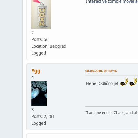
Interactive zombie movie 
2
Posts: 56
Location: Beograd
Logged
Ygg
08-08-2010, 01:58:16
4
Hehe! Odlično je!
3
"I am the end of Chaos, and of
Posts: 2,281
Logged