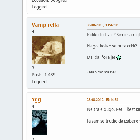
Logged
Vampirella
08-08-2010, 13:47:03
4
Koliko to traje? Sinoc sam gl
Nego, koliko se puta crkli?
Da, da, fora je!
3
Satan my master.
Posts: 1,439
Logged
Ygg
08-08-2010, 15:14:54
4
Ne traje dugo. Pet ili šest 
Ja sam se trudio da izabere
3