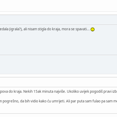
edala (igrala?), ali nisam stigla do kraja, mora se spavati...
klipova do kraja. Nekih 15ak minuta najviše. Ukoliko uvijek pogodiš pravi iz
m pogrešno, da bih vidio kako ću umrijeti. Ali par puta sam fulao pa sam