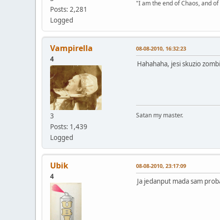
"I am the end of Chaos, and of
Posts: 2,281
Logged
Vampirella
08-08-2010, 16:32:23
4
Hahahaha, jesi skuzio zombi
Satan my master.
3
Posts: 1,439
Logged
Ubik
08-08-2010, 23:17:09
4
Ja jedanput mada sam probava