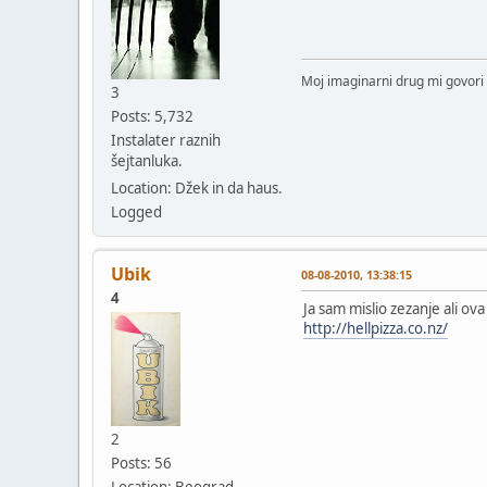
Moj imaginarni drug mi govori 
3
Posts: 5,732
Instalater raznih
šejtanluka.
Location: Džek in da haus.
Logged
Ubik
08-08-2010, 13:38:15
4
Ja sam mislio zezanje ali ova
http://hellpizza.co.nz/
2
Posts: 56
Location: Beograd