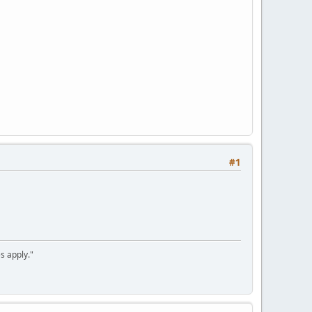
#1
s apply."