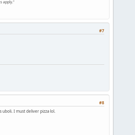
s apply."
#7
#8
boli. I must deliver pizza lol.