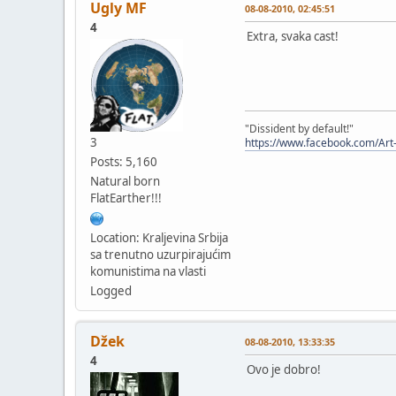
Ugly MF
08-08-2010, 02:45:51
4
Extra, svaka cast!
"Dissident by default!"
3
https://www.facebook.com/Art
Posts: 5,160
Natural born
FlatEarther!!!
Location: Kraljevina Srbija
sa trenutno uzurpirajućim
komunistima na vlasti
Logged
Džek
08-08-2010, 13:33:35
4
Ovo je dobro!