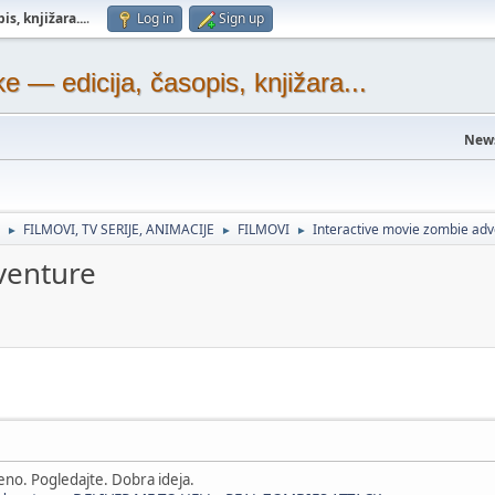
s, knjižara...
.
Log in
Sign up
— edicija, časopis, knjižara...
New
FILMOVI, TV SERIJE, ANIMACIJE
FILMOVI
Interactive movie zombie ad
►
►
►
venture
no. Pogledajte. Dobra ideja.