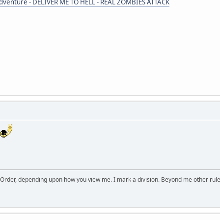
adventure - DELIVER ME TO HELL - REAL ZOMBIES ATTACK
 Order, depending upon how you view me. I mark a division. Beyond me other rule