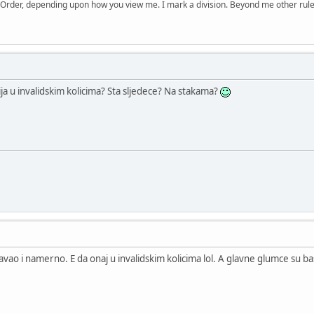
 Order, depending upon how you view me. I mark a division. Beyond me other rule
ja u invalidskim kolicima? Sta sljedece? Na stakama?
o i namerno. E da onaj u invalidskim kolicima lol. A glavne glumce su bas u