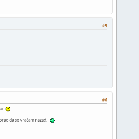
#5
#6
bor.
 morao da se vraćam nazad.