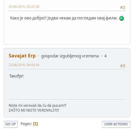
23-08-2010, 03:22:28
#2
Како је ово добро!! Једва чекам да погледам овај филм.
Savajat Erp
gospodar izgubljenog vremena
4
23-08-2010, 04:43:24
#3
Такође!
Niste mi verovali da ću da pucam?!
ZAŠTO MI NISTE VEROVALI?!!!!
Pages
1
GO UP
USER ACTIONS