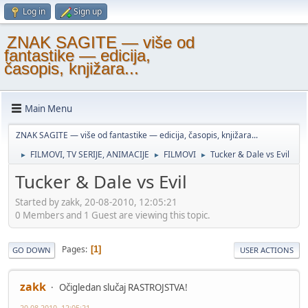
Log in
Sign up
ZNAK SAGITE — više od
fantastike — edicija,
časopis, knjižara...
Main Menu
ZNAK SAGITE — više od fantastike — edicija, časopis, knjižara...
FILMOVI, TV SERIJE, ANIMACIJE
FILMOVI
Tucker & Dale vs Evil
►
►
►
Tucker & Dale vs Evil
Started by zakk, 20-08-2010, 12:05:21
0 Members and 1 Guest are viewing this topic.
Pages
1
GO DOWN
USER ACTIONS
zakk
Očigledan slučaj RASTROJSTVA!
20-08-2010, 12:05:21