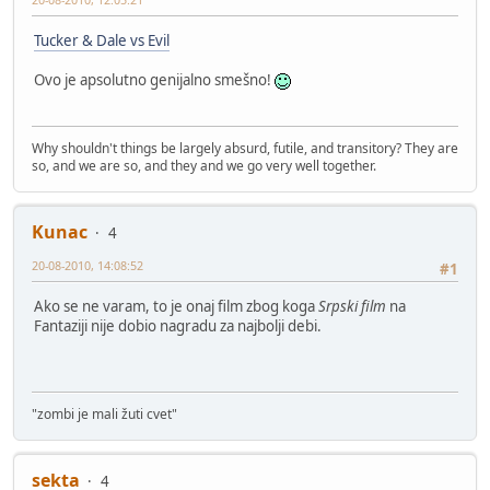
Tucker & Dale vs Evil
Ovo je apsolutno genijalno smešno!
Why shouldn't things be largely absurd, futile, and transitory? They are
so, and we are so, and they and we go very well together.
Kunac
4
20-08-2010, 14:08:52
#1
Ako se ne varam, to je onaj film zbog koga
Srpski film
na
Fantaziji nije dobio nagradu za najbolji debi.
"zombi je mali žuti cvet"
sekta
4