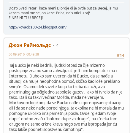
Dos'o Sveti Petar i kaze meni Djordje di je ovde put za Becej, ja mu
kazem mani me se, on kaze: Pricaj ne's otici u raj!
E NES NI TI U BECEJ!
http://kovacica00-24.blogspot.com/
Джон Рейнольдс
4
30-09-2010, 00:49:38
#14
Taj Bucko je neki bednik, ljudski otpad za čije mizerno
postojanje znamo samo zahvaljujući jeftinim kompjuterima i
Internetu. Duboko sam uveren da bi Bucko, da se nađe u
situaciji da mu je neophodna pomoć, skičao kao loše preklano
svinjče. Ovamo deli savete koga ko treba da tuži, a za
preminulog ga očigledno zaboleše guzovi, iako bi tvrdio da nije
tako. Da li su takvi većina? Možda, mada ne verujem.
Markovom logikom, da se Bucko nađe u goreopisanoj situaciji
ali i da se neko nađe pored njega, ta okolina ne bi morala da mu
pomogne ukoliko ima pametnija posla. Ovde "gledam svoje
dupe" obično znači i "boli me dupe za druge", pa i "neka tom
drugom ne samo crkne krava nego sve mu ispropada jer ću
tako lakše podneti sopstvenu čamotinju".