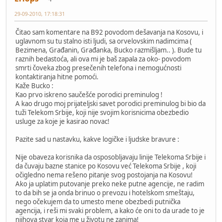
29-09-2010, 17:18:31
Čitao sam komentare na B92 povodom dešavanja na Kosovu, i
uglavnom su tu stalno isti ljudi, sa orvelovskim nadimcima (
Bezimena, Građanin, Građanka, Bucko razmišljam.. ). Bude tu
raznih bedastoća, ali ova mi je baš zapala za oko- povodom
smrti čoveka zbog presečenih telefona i nemogućnosti
kontaktiranja hitne pomoći.
Kaže Bucko :
Kao prvo iskreno saučešće porodici preminulog !
A kao drugo moj prijateljski savet porodici preminulog bi bio da
tuži Telekom Srbije, koji nije svojim korisnicima obezbedio
usluge za koje je kasirao novac!
Pazite sad u nastavku, kakve logičke i ljudske bravure :
Nije obaveza korisnika da osposobljavaju linije Telekoma Srbije i
da čuvaju bazne stanice po Kosovu već Telekoma Srbije , koji
očigledno nema rešeno pitanje svog postojanja na Kosovu!
Ako ja uplatim putovanje preko neke putne agencije, ne radim
to da bih se ja onda brinuo o prevozu i hotelskom smeštaju,
nego očekujem da to umesto mene obezbedi putnička
agencija, i reši mi svaki problem, a kako će oni to da urade to je
njihova stvar koja me u životu ne zanima!