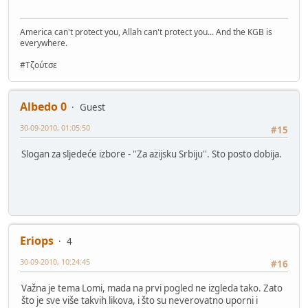
America can't protect you, Allah can't protect you... And the KGB is
everywhere.
#Τζούτσε
Albedo 0
Guest
30-09-2010, 01:05:50
#15
Slogan za sljedeće izbore - ''Za azijsku Srbiju''. Sto posto dobija.
Eriops
4
30-09-2010, 10:24:45
#16
Važna je tema Lomi, mada na prvi pogled ne izgleda tako. Zato
što je sve više takvih likova, i što su neverovatno uporni i