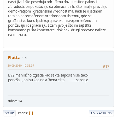
nasrtljivi. I što poseduju određenu dozu te sitne pakosti i
zluradosti, pa pokušavaju da otimačinu i fizičko nasilje pravdaju
demokratijom i građanskim vrednostima. Radi se o jednom
totalno poremećenom vrednosnom sistemu, gde se u
građanstvo kunu ljudi koji ga svakom svojom rečenicom
ponižavaju i degradiraju. I zamiljivo je što im sajt B92
konstantno pušta komentare, dok neki drugi redovno nailaze
na cenzuru.
Plottz
4
30-09-2010, 10:36:37
#17
B92 meni lično izgleda kao sekta,zaposleni se tako i
ponašaju,oni su kao nela `bena elita...........seronje
subota 14
Pages
1
GO UP
USER ACTIONS