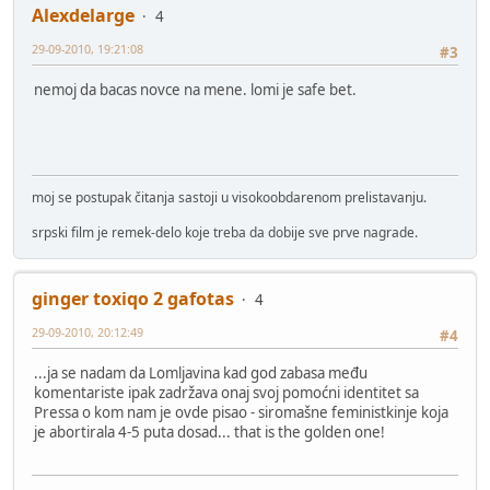
Alexdelarge
4
29-09-2010, 19:21:08
#3
nemoj da bacas novce na mene. lomi je safe bet.
moj se postupak čitanja sastoji u visokoobdarenom prelistavanju.
srpski film je remek-delo koje treba da dobije sve prve nagrade.
ginger toxiqo 2 gafotas
4
29-09-2010, 20:12:49
#4
...ja se nadam da Lomljavina kad god zabasa među
komentariste ipak zadržava onaj svoj pomoćni identitet sa
Pressa o kom nam je ovde pisao - siromašne feministkinje koja
je abortirala 4-5 puta dosad... that is the golden one!