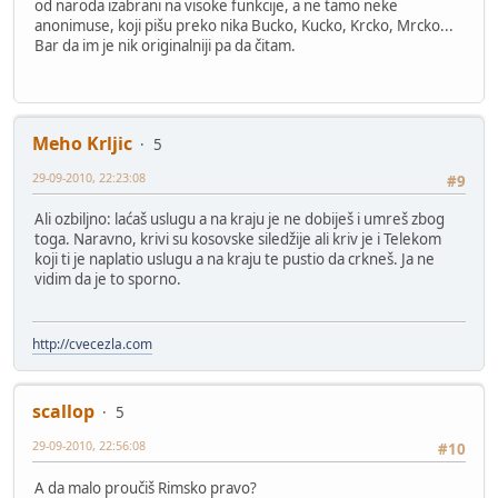
od naroda izabrani na visoke funkcije, a ne tamo neke
anonimuse, koji pišu preko nika Bucko, Kucko, Krcko, Mrcko...
Bar da im je nik originalniji pa da čitam.
Meho Krljic
5
29-09-2010, 22:23:08
#9
Ali ozbiljno: laćaš uslugu a na kraju je ne dobiješ i umreš zbog
toga. Naravno, krivi su kosovske siledžije ali kriv je i Telekom
koji ti je naplatio uslugu a na kraju te pustio da crkneš. Ja ne
vidim da je to sporno.
http://cvecezla.com
scallop
5
29-09-2010, 22:56:08
#10
A da malo proučiš Rimsko pravo?