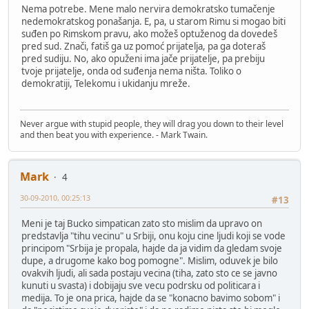
Nema potrebe. Mene malo nervira demokratsko tumačenje
nedemokratskog ponašanja. E, pa, u starom Rimu si mogao biti
suđen po Rimskom pravu, ako možeš optuženog da dovedeš
pred sud. Znači, fatiš ga uz pomoć prijatelja, pa ga doteraš
pred sudiju. No, ako opuženi ima jače prijatelje, pa prebiju
tvoje prijatelje, onda od suđenja nema ništa. Toliko o
demokratiji, Telekomu i ukidanju mreže.
Never argue with stupid people, they will drag you down to their level
and then beat you with experience. - Mark Twain.
Mark
4
30-09-2010, 00:25:13
#13
Meni je taj Bucko simpatican zato sto mislim da upravo on
predstavlja "tihu vecinu" u Srbiji, onu koju cine ljudi koji se vode
principom "Srbija je propala, hajde da ja vidim da gledam svoje
dupe, a drugome kako bog pomogne". Mislim, oduvek je bilo
ovakvih ljudi, ali sada postaju vecina (tiha, zato sto ce se javno
kunuti u svasta) i dobijaju sve vecu podrsku od politicara i
medija. To je ona prica, hajde da se "konacno bavimo sobom" i