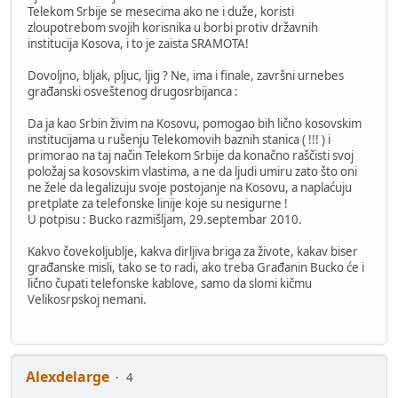
Telekom Srbije se mesecima ako ne i duže, koristi
zloupotrebom svojih korisnika u borbi protiv državnih
institucija Kosova, i to je zaista SRAMOTA!
Dovoljno, bljak, pljuc, ljig ? Ne, ima i finale, završni urnebes
građanski osveštenog drugosrbijanca :
Da ja kao Srbin živim na Kosovu, pomogao bih lično kosovskim
institucijama u rušenju Telekomovih baznih stanica ( !!! ) i
primorao na taj način Telekom Srbije da konačno raščisti svoj
položaj sa kosovskim vlastima, a ne da ljudi umiru zato što oni
ne žele da legalizuju svoje postojanje na Kosovu, a naplaćuju
pretplate za telefonske linije koje su nesigurne !
U potpisu : Bucko razmišljam, 29.septembar 2010.
Kakvo čovekoljublje, kakva dirljiva briga za živote, kakav biser
građanske misli, tako se to radi, ako treba Građanin Bucko će i
lično čupati telefonske kablove, samo da slomi kičmu
Velikosrpskoj nemani.
Alexdelarge
4