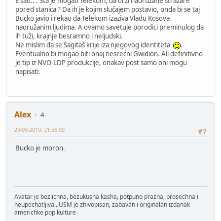
E sad.. . Šta je mogao Telekom, da drži naoružane stražare
pored stanica ? Da ih je kojim slučajem postavio, onda bi se taj
Bucko javio i rekao da Telekom izaziva Vladu Kosova
naoružanim ljudima. A ovamo savetuje porodici preminulog da
ih tuži, krajnje besramno i neljudski.
Ne mislim da se Sagitaš krije iza njegovog identiteta
.
Eventualno bi mogao biti onaj nesrećni Gwidion. Ali definitivno
je tip iz NVO-LDP produkcije, onakav post samo oni mogu
napisati.
Alex
4
29-09-2010, 21:56:09
#7
Bucko je moron.
Avatar je bezlichna, bezukusna kasha, potpuno prazna, prosechna i
neupechatljiva...USM je zhivopisan, zabavan i originalan izdanak
americhke pop kulture