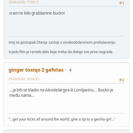
29-09-2010, 17:59:11
#1
sram te bilo graždanine bucko!
moj se postupak čitanja sastoji u visokoobdarenom prelistavanju.
srpski film je remek-delo koje treba da dobije sve prve nagrade.
ginger toxiqo 2 gafotas
4
29-09-2010, 18:54:53
#2
...ja bih se kladio na Alexdelargea ili Lomljavinu... Bucko je
među nama...
"...get your kicks all around the world, give a tip to a geisha-girl..."