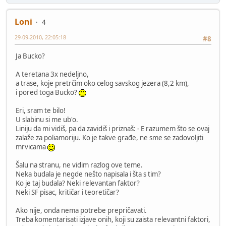
Loni
4
29-09-2010, 22:05:18
#8
Ja Bucko?
A teretana 3x nedeljno,
a trase, koje pretrčim oko celog savskog jezera (8,2 km),
i pored toga Bucko?
Eri, sram te bilo!
U slabinu si me ub'o.
Liniju da mi vidiš, pa da zavidiš i priznaš: - E razumem što se ovaj
zalaže za poliamoriju. Ko je takve građe, ne sme se zadovoljiti
mrvicama
Šalu na stranu, ne vidim razlog ove teme.
Neka budala je negde nešto napisala i šta s tim?
Ko je taj budala? Neki relevantan faktor?
Neki SF pisac, kritičar i teoretičar?
Ako nije, onda nema potrebe prepričavati.
Treba komentarisati izjave onih, koji su zaista relevantni faktori,