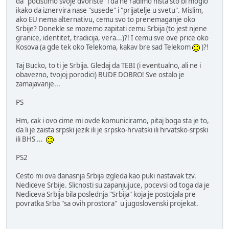
da "pocistimo svoje dvoriste" i da ne radimo nista sto bi moglo
ikako da iznervira nase "susede" i "prijatelje u svetu". Mislim,
ako EU nema alternativu, cemu svo to prenemaganje oko
Srbije? Donekle se mozemo zapitati cemu Srbija (to jest njene
granice, identitet, tradicija, vera...)?! I cemu sve ove price oko
Kosova (a gde tek oko Telekoma, kakav bre sad Telekom
)?!
Taj Bucko, to ti je Srbija. Gledaj da TEBI (i eventualno, ali ne i
obavezno, tvojoj porodici) BUDE DOBRO! Sve ostalo je
zamajavanje...
PS
Hm, cak i ovo cime mi ovde komuniciramo, pitaj boga sta je to,
da li je zaista srpski jezik ili je srpsko-hrvatski ili hrvatsko-srpski
ili BHS ...
PS2
Cesto mi ova danasnja Srbija izgleda kao puki nastavak tzv.
Nediceve Srbije. Slicnosti su zapanjujuce, pocevsi od toga da je
Nediceva Srbija bila poslednja "Srbija" koja je postojala pre
povratka Srba "sa ovih prostora" u jugoslovenski projekat.