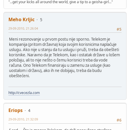
"...get your kicks all around the world, give a tip to a geisha-girl..."
Meho Krljic
5
29-09-2010, 21:26:04
#5
Meni rezonovanje u prvom postu nije sporno. Telekom je
kompanija (pritom državna) koja svojim korisnicima naplaćuje
uslugu. Ako nije u stanju da tu uslugu i pruži, treba da obešteti
korisnike. Naravno da je Telekom, kao i ostatak države u lošem
položaju, ali to nije nešto o čemu korisnici treba da vode
računa. Ono Telekom finansiraju u zamenu za usluge (kao
uostalom i državu), ako ih ne dobijaju, treba da budu
obeštećeni.
http://cvecezla.com
Eriops
4
29-09-2010, 21:32:09
#6