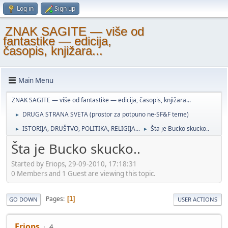
Log in
Sign up
ZNAK SAGITE — više od
fantastike — edicija,
časopis, knjižara...
Main Menu
ZNAK SAGITE — više od fantastike — edicija, časopis, knjižara...
DRUGA STRANA SVETA (prostor za potpuno ne-SF&F teme)
►
ISTORIJA, DRUŠTVO, POLITIKA, RELIGIJA...
Šta je Bucko skucko..
►
►
Šta je Bucko skucko..
Started by Eriops, 29-09-2010, 17:18:31
0 Members and 1 Guest are viewing this topic.
Pages
1
GO DOWN
USER ACTIONS
Eriops
4