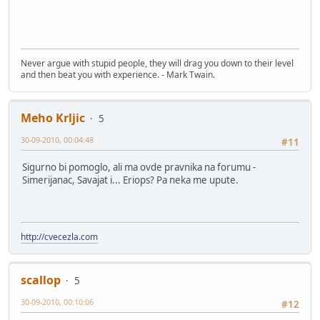
Never argue with stupid people, they will drag you down to their level
and then beat you with experience. - Mark Twain.
Meho Krljic
5
30-09-2010, 00:04:48
#11
Sigurno bi pomoglo, ali ma ovde pravnika na forumu -
Simerijanac, Savajat i... Eriops? Pa neka me upute.
http://cvecezla.com
scallop
5
30-09-2010, 00:10:06
#12