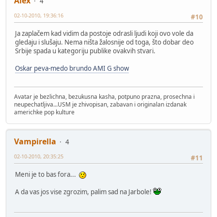
Alex
4
02-10-2010, 19:36:16
#10
Ja zaplačem kad vidim da postoje odrasli ljudi koji ovo vole da
gledaju i slušaju. Nema ništa žalosnije od toga, što dobar deo
Srbije spada u kategoriju publike ovakvih stvari.
Oskar peva-medo brundo AMI G show
Avatar je bezlichna, bezukusna kasha, potpuno prazna, prosechna i
neupechatljiva...USM je zhivopisan, zabavan i originalan izdanak
americhke pop kulture
Vampirella
4
02-10-2010, 20:35:25
#11
Meni je to bas fora...
A da vas jos vise zgrozim, palim sad na Jarbole!