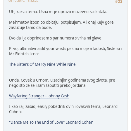
06-10-2010, 15:52:20
#23
Uh, kakva tema. Usna mi je upravo muzevno zadrhtala.
Mehmetov izbor, po obicaju, potpisujem. A i onaj Kejv gore
zasluzuje tamo da bude.
Evo da i ja doprinesem s par numera s vrha mi glave.
Prvo, ultimativna slit your wrists pesma moje mladosti, Sistersi i
Mr Eldritch licno:
The Sisters Of Mercy Nine While Nine
Onda, Covek u Crnom, u zadnjim godinama svog zivota, pre
nego sto ce se i sam zaputiti preko Jordana:
Wayfaring Stranger - Johnny Cash
I kao raj, zasad, easily pobednik ovih i ovakvih tema, Leonard
Cohen:
"Dance Me To The End of Love" Leonard Cohen