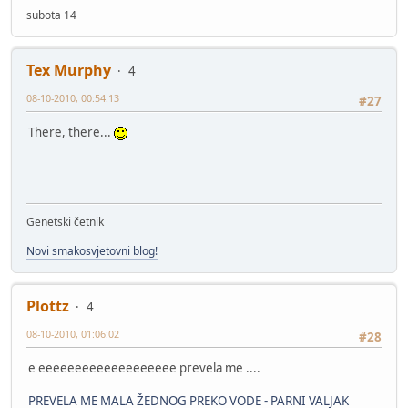
subota 14
Tex Murphy
4
08-10-2010, 00:54:13
#27
There, there...
Genetski četnik
Novi smakosvjetovni blog!
Plottz
4
08-10-2010, 01:06:02
#28
e eeeeeeeeeeeeeeeeeee prevela me ....
PREVELA ME MALA ŽEDNOG PREKO VODE - PARNI VALJAK