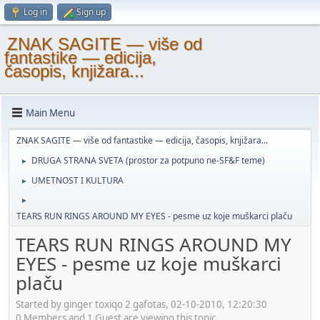
Log in
Sign up
ZNAK SAGITE — više od
fantastike — edicija,
časopis, knjižara...
Main Menu
ZNAK SAGITE — više od fantastike — edicija, časopis, knjižara...
DRUGA STRANA SVETA (prostor za potpuno ne-SF&F teme)
►
UMETNOST I KULTURA
►
►
TEARS RUN RINGS AROUND MY EYES - pesme uz koje muškarci plaču
TEARS RUN RINGS AROUND MY
EYES - pesme uz koje muškarci
plaču
Started by ginger toxiqo 2 gafotas, 02-10-2010, 12:20:30
0 Members and 1 Guest are viewing this topic.