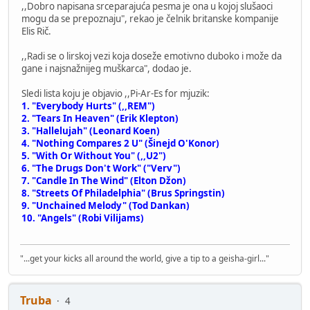
,,Dobro napisana srceparajuća pesma je ona u kojoj slušaoci
mogu da se prepoznaju", rekao je čelnik britanske kompanije
Elis Rič.
,,Radi se o lirskoj vezi koja doseže emotivno duboko i može da
gane i najsnažnijeg muškarca", dodao je.
Sledi lista koju je objavio ,,Pi-Ar-Es for mjuzik:
1. "Everybody Hurts" (,,REM")
2. "Tears In Heaven" (Erik Klepton)
3. "Hallelujah" (Leonard Koen)
4. "Nothing Compares 2 U" (Šinejd O'Konor)
5. "With Or Without You" (,,U2")
6. "The Drugs Don't Work" ("Verv")
7. "Candle In The Wind" (Elton Džon)
8. "Streets Of Philadelphia" (Brus Springstin)
9. "Unchained Melody" (Tod Dankan)
10. "Angels" (Robi Vilijams)
"...get your kicks all around the world, give a tip to a geisha-girl..."
Truba
4