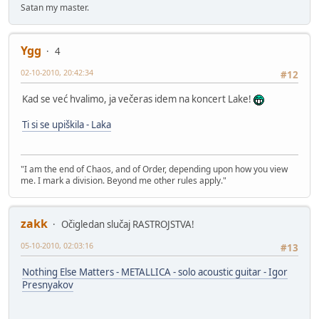
Satan my master.
Ygg
4
02-10-2010, 20:42:34
#12
Kad se već hvalimo, ja večeras idem na koncert Lake!
Ti si se upiškila - Laka
"I am the end of Chaos, and of Order, depending upon how you view
me. I mark a division. Beyond me other rules apply."
zakk
Očigledan slučaj RASTROJSTVA!
05-10-2010, 02:03:16
#13
Nothing Else Matters - METALLICA - solo acoustic guitar - Igor
Presnyakov