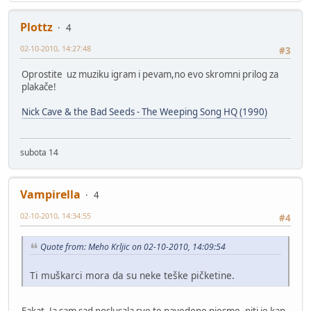
Plottz
4
02-10-2010, 14:27:48
#3
Oprostite uz muziku igram i pevam,no evo skromni prilog za
plakače!
Nick Cave & the Bad Seeds - The Weeping Song HQ (1990)
subota 14
Vampirella
4
02-10-2010, 14:34:55
#4
Quote from: Meho Krljic on 02-10-2010, 14:09:54
Ti muškarci mora da su neke teške pičketine.
Fakat. Ja sam sad poslusala sve te navedene pjesme, niti je kap