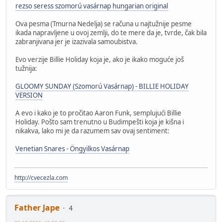
rezso seress szomorú vasárnap hungarian original
Ova pesma (Tmurna Nedelja) se računa u najtužnije pesme
ikada napravljene u ovoj zemlji, do te mere da je, tvrde, čak bila
zabranjivana jer je izazivala samoubistva.
Evo verzije Billie Holiday koja je, ako je ikako moguće još
tužnija:
GLOOMY SUNDAY (Szomorú Vasárnap) - BILLIE HOLIDAY
VERSION
A evo i kako je to pročitao Aaron Funk, semplujući Billie
Holiday. Pošto sam trenutno u Budimpešti koja je kišna i
nikakva, lako mi je da razumem sav ovaj sentiment:
Venetian Snares - Öngyilkos Vasárnap
http://cvecezla.com
Father Jape
4