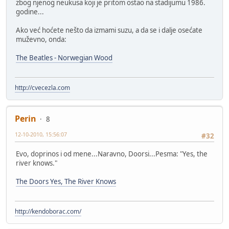
zbog njenog neukusa koji je pritom ostao na stadijumu 1986.
godine...
Ako već hoćete nešto da izmami suzu, a da se i dalje osećate
muževno, onda:
The Beatles - Norwegian Wood
http://cvecezla.com
Perin
8
12-10-2010, 15:56:07
#32
Evo, doprinos i od mene...Naravno, Doorsi...Pesma: "Yes, the
river knows."
The Doors Yes, The River Knows
http://kendoborac.com/