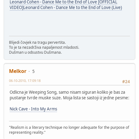
Leonard Cohen - Dance Me to the End of Love [OFFICIAL
VIDEO]Leonard Cohen - Dance Me to the End of Love (Live)
Blijedi čovjek na tragu pervertita.
To je ta nezadrživa napaljenost mladosti.
Dušman u odsustvu Dušmana.
Melkor
5
06-10-2010, 17:09:18
#24
Odlicna je Weeping Song, samo nisam siguran koliko je bas za
pustanje tvrde muske suze. Moja lista se sastoji iz jedne pesme:
Nick Cave - Into My Arms
"Realism is a literary technique no longer adequate for the purpose of
representing reality."