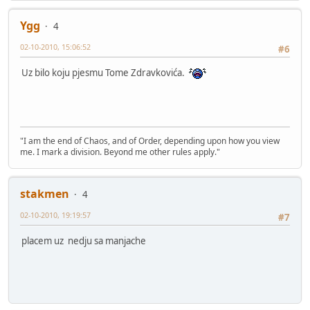
Ygg
4
02-10-2010, 15:06:52
#6
Uz bilo koju pjesmu Tome Zdravkovića.
"I am the end of Chaos, and of Order, depending upon how you view
me. I mark a division. Beyond me other rules apply."
stakmen
4
02-10-2010, 19:19:57
#7
placem uz nedju sa manjache