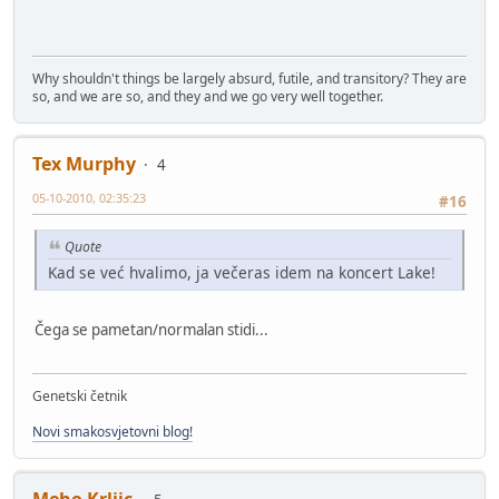
Why shouldn't things be largely absurd, futile, and transitory? They are
so, and we are so, and they and we go very well together.
Tex Murphy
4
05-10-2010, 02:35:23
#16
Quote
Kad se već hvalimo, ja večeras idem na koncert Lake!
Čega se pametan/normalan stidi...
Genetski četnik
Novi smakosvjetovni blog!
Meho Krljic