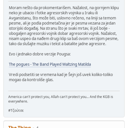
Moram nešto da prokomentarišem. Nažalost, na gornjem klipu
neko je ubacio i fotke agresorskih vojnika u Iraku ili
Avganistanu, što može biti, uslovno rečeno, na liniji sa temom
pesme, ali je podla podmetačina jer je pesma vezana za jedan
istorijski događaj. Na stranu što je svaki mrtav, ili još bolje -
obogaljen agresorski vojnik dobar agresorski vojnik. Nažalost,
nisam uspeo da nađem drugi klip sa baš ovom verzijom pesme,
tako da slušajte muziku i tekst a batalite jadne agresore.
Evo i jednako dobre verzije Pougsa:
The pogues - The Band Played Waltzing Matilda
Vredi podsetiti se vremena kad je Šejn još uvek koliko-toliko
mogao da kontroliše glas.
America can't protect you, Allah can't protect you... And the KGB is
everywhere.
#Τζούτσε
The Thing
4