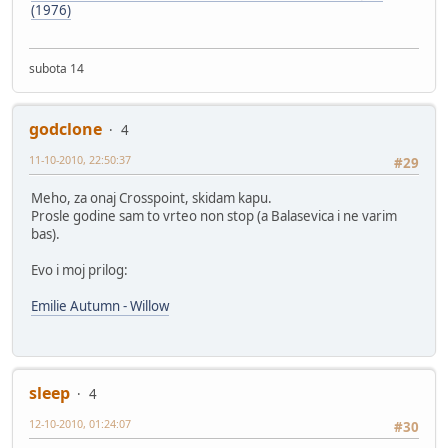
(1976)
subota 14
godclone
4
11-10-2010, 22:50:37
#29
Meho, za onaj Crosspoint, skidam kapu.
Prosle godine sam to vrteo non stop (a Balasevica i ne varim
bas).
Evo i moj prilog:
Emilie Autumn - Willow
sleep
4
12-10-2010, 01:24:07
#30