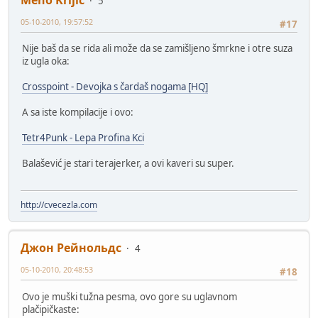
5
05-10-2010, 19:57:52
#17
Nije baš da se rida ali može da se zamišljeno šmrkne i otre suza
iz ugla oka:
Crosspoint - Devojka s čardaš nogama [HQ]
A sa iste kompilacije i ovo:
Tetr4Punk - Lepa Profina Kci
Balašević je stari terajerker, a ovi kaveri su super.
http://cvecezla.com
Джон Рейнольдс
4
05-10-2010, 20:48:53
#18
Ovo je muški tužna pesma, ovo gore su uglavnom
plačipičkaste: