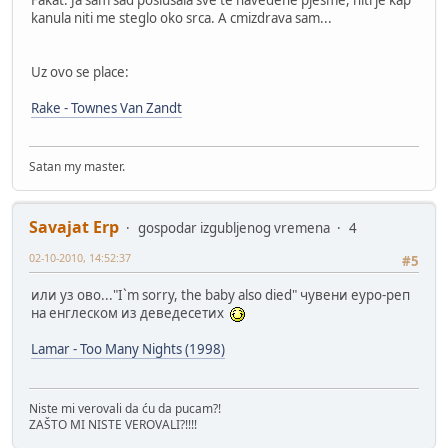
kanula niti me steglo oko srca. A cmizdrava sam...
Uz ovo se place:
Rake - Townes Van Zandt
Satan my master.
Savajat Erp
gospodar izgubljenog vremena
4
02-10-2010, 14:52:37
#5
или уз ово..."I`m sorry, the baby also died" чувени еуро-реп
на енглеском из деведесетих
Lamar - Too Many Nights (1998)
Niste mi verovali da ću da pucam?!
ZAŠTO MI NISTE VEROVALI?!!!!