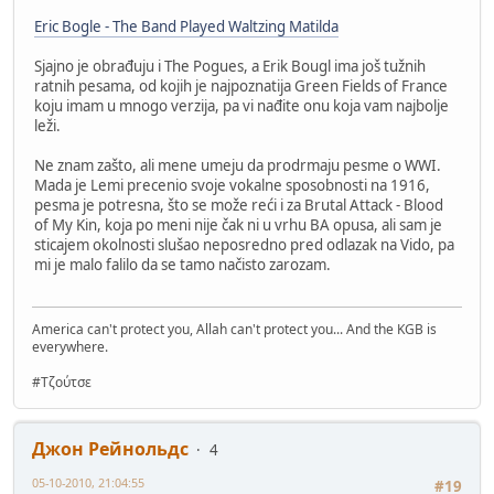
Eric Bogle - The Band Played Waltzing Matilda
Sjajno je obrađuju i The Pogues, a Erik Bougl ima još tužnih
ratnih pesama, od kojih je najpoznatija Green Fields of France
koju imam u mnogo verzija, pa vi nađite onu koja vam najbolje
leži.
Ne znam zašto, ali mene umeju da prodrmaju pesme o WWI.
Mada je Lemi precenio svoje vokalne sposobnosti na 1916,
pesma je potresna, što se može reći i za Brutal Attack - Blood
of My Kin, koja po meni nije čak ni u vrhu BA opusa, ali sam je
sticajem okolnosti slušao neposredno pred odlazak na Vido, pa
mi je malo falilo da se tamo načisto zarozam.
America can't protect you, Allah can't protect you... And the KGB is
everywhere.
#Τζούτσε
Джон Рейнольдс
4
05-10-2010, 21:04:55
#19