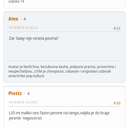
subota 14
Alex
4
13-10-2010, 01:32:22
#35
Zar Sway nije vesela pesma?
Avatar je bezlichna, bezukusna kasha, potpuno prazna, prosechna i
neupechatljiva...USM je zhivopisan, zabavan i originalan izdanak
americhke pop kulture
Plottz
4
13-10-2010, 10:34:57
#36
LIči mi malko ceo fazon pesme na tango,valjda je do kraja
pesme nagovorio!