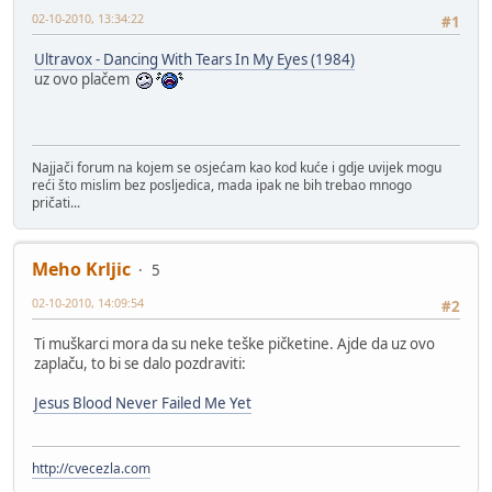
02-10-2010, 13:34:22
#1
Ultravox - Dancing With Tears In My Eyes (1984)
uz ovo plačem
Najjači forum na kojem se osjećam kao kod kuće i gdje uvijek mogu
reći što mislim bez posljedica, mada ipak ne bih trebao mnogo
pričati...
Meho Krljic
5
02-10-2010, 14:09:54
#2
Ti muškarci mora da su neke teške pičketine. Ajde da uz ovo
zaplaču, to bi se dalo pozdraviti:
Jesus Blood Never Failed Me Yet
http://cvecezla.com