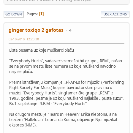
Pages
1
GO DOWN
USER ACTIONS
ginger toxiqo 2 gafotas
4
02-10-2010, 12:20:30
Lista pesama uz koje muškarci plaču
"Everybody Hurts", sada već vremešni hit grupe ,,REM", našao
se na prvom mestu liste numera uz koje muškarci navodno
najviše plaču.
Prema istraživanju kompanije ,,Pi-Ar-Es for mjuzik" (Performing
Right Society For Music) koja se bavi autorskim pravima u
muzici, "Everybody Hurts", singl američke grupe ,,REM" iz
1993. godine, pesma je uz koju muškarci najlakše ,,puste suzu".
Br.1 za plakanje: R.E.M - "Everybody Hurts"
Na drugom mestu je "Tears In Heaven" Erika Kleptona, a na
trećem "Hallelujah" Leonarda Koena, objavio je Nju mjuzikal
ekspres (NME).