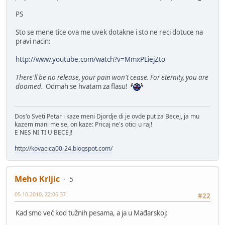
PS
Sto se mene tice ova me uvek dotakne i sto ne reci dotuce na
pravi nacin:
http://www.youtube.com/watch?v=MmxPEiejZto
There'll be no release, your pain won't cease. For eternity, you are
doomed.
Odmah se hvatam za flasu!
Dos'o Sveti Petar i kaze meni Djordje di je ovde put za Becej, ja mu
kazem mani me se, on kaze: Pricaj ne's otici u raj!
E NES NI TI U BECEJ!
http://kovacica00-24.blogspot.com/
Meho Krljic
5
05-10-2010, 22:06:37
#22
Kad smo već kod tužnih pesama, a ja u Mađarskoj: