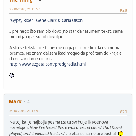
05-10-2010, 21:13:57
#20
"Gypsy Rider" Gene Clark & Carla Olson
I pre nego što sam bio dovoljno star da razumem tekst, sama
melodija i glas su bili dovoljni.
A što se teksta tiče tj. pesme na papiru - mislim da ova nema
premca. Ne znam dal sam ikad mogao da pročitam do kraja a
da ne zaridam k'o curica:
http://www.ezgeta.com/predgradja.html
Mark
4
05-10-2010, 21:17:51
#21
Na toj listi je najbolja pesma (za tu svrhu je li) Koenova
Hallelujah.
Now I've heard there was a secret chord That David
played, and it pleased the Lord...
treba se samo prepustiti!