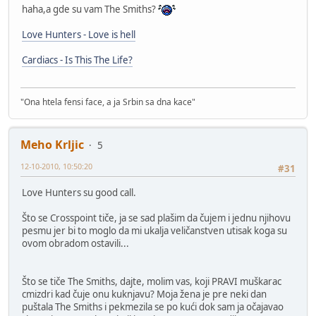
haha,a gde su vam The Smiths?
Love Hunters - Love is hell
Cardiacs - Is This The Life?
"Ona htela fensi face, a ja Srbin sa dna kace"
Meho Krljic
5
12-10-2010, 10:50:20
#31
Love Hunters su good call.
Što se Crosspoint tiče, ja se sad plašim da čujem i jednu njihovu
pesmu jer bi to moglo da mi ukalja veličanstven utisak koga su
ovom obradom ostavili...
Što se tiče The Smiths, dajte, molim vas, koji PRAVI muškarac
cmizdri kad čuje onu kuknjavu? Moja žena je pre neki dan
puštala The Smiths i pekmezila se po kući dok sam ja očajavao