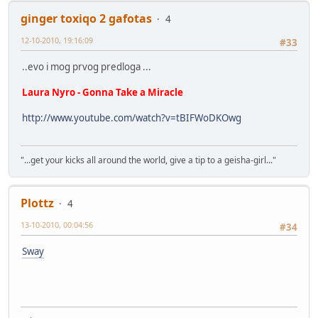
ginger toxiqo 2 gafotas
4
12-10-2010, 19:16:09
#33
..evo i mog prvog predloga ...
Laura Nyro - Gonna Take a Miracle
http://www.youtube.com/watch?v=tBIFWoDKOwg
"...get your kicks all around the world, give a tip to a geisha-girl..."
Plottz
4
13-10-2010, 00:04:56
#34
Sway