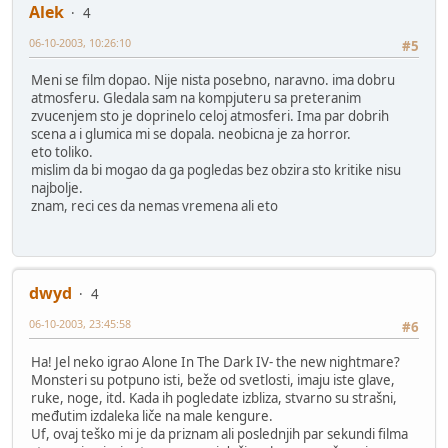
Alek
4
06-10-2003, 10:26:10
#5
Meni se film dopao. Nije nista posebno, naravno. ima dobru
atmosferu. Gledala sam na kompjuteru sa preteranim
zvucenjem sto je doprinelo celoj atmosferi. Ima par dobrih
scena a i glumica mi se dopala. neobicna je za horror.
eto toliko.
mislim da bi mogao da ga pogledas bez obzira sto kritike nisu
najbolje.
znam, reci ces da nemas vremena ali eto
dwyd
4
06-10-2003, 23:45:58
#6
Ha! Jel neko igrao Alone In The Dark IV- the new nightmare?
Monsteri su potpuno isti, beže od svetlosti, imaju iste glave,
ruke, noge, itd. Kada ih pogledate izbliza, stvarno su strašni,
međutim izdaleka liče na male kengure.
Uf, ovaj teško mi je da priznam ali poslednjih par sekundi filma