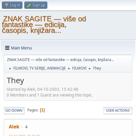
Log in
Sign up
ZNAK SAGITE — više od
fantastike — edicija,
časopis, knjižara...
Main Menu
ZNAK SAGITE — više od fantastike — edicija, časopis, knjižara...
FILMOVI, TV SERIJE, ANIMACIJE
FILMOVI
They
►
►
►
They
Started by Alek, 04-10-2003, 15:42:48
0 Members and 1 Guest are viewing this topic.
Pages
1
GO DOWN
USER ACTIONS
Alek
4
04-10-2003, 15:42:48