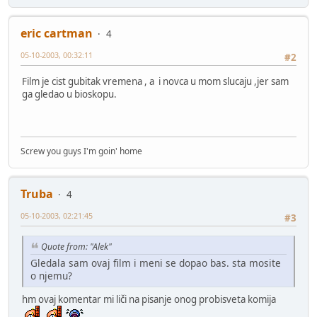
eric cartman
4
05-10-2003, 00:32:11
#2
Film je cist gubitak vremena , a i novca u mom slucaju ,jer sam
ga gledao u bioskopu.
Screw you guys I'm goin' home
Truba
4
05-10-2003, 02:21:45
#3
Quote from: "Alek"
Gledala sam ovaj film i meni se dopao bas. sta mosite
o njemu?
hm ovaj komentar mi liči na pisanje onog probisveta komija