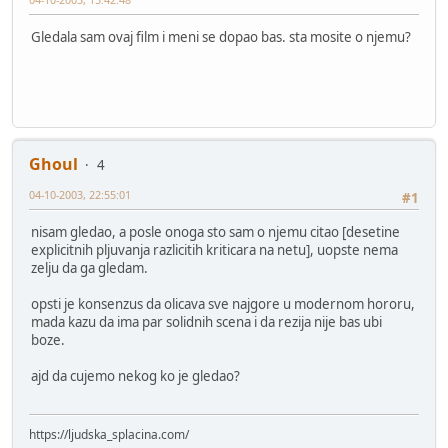
Gledala sam ovaj film i meni se dopao bas. sta mosite o njemu?
Ghoul
4
04-10-2003, 22:55:01
#1
nisam gledao, a posle onoga sto sam o njemu citao [desetine
explicitnih pljuvanja razlicitih kriticara na netu], uopste nema
zelju da ga gledam.
opsti je konsenzus da olicava sve najgore u modernom hororu,
mada kazu da ima par solidnih scena i da rezija nije bas ubi
boze.
ajd da cujemo nekog ko je gledao?
https://ljudska_splacina.com/