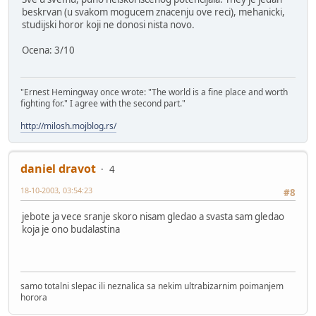
beskrvan (u svakom mogucem znacenju ove reci), mehanicki,
studijski horor koji ne donosi nista novo.
Ocena: 3/10
"Ernest Hemingway once wrote: "The world is a fine place and worth
fighting for." I agree with the second part."
http://milosh.mojblog.rs/
daniel dravot
4
18-10-2003, 03:54:23
#8
jebote ja vece sranje skoro nisam gledao a svasta sam gledao
koja je ono budalastina
samo totalni slepac ili neznalica sa nekim ultrabizarnim poimanjem
horora