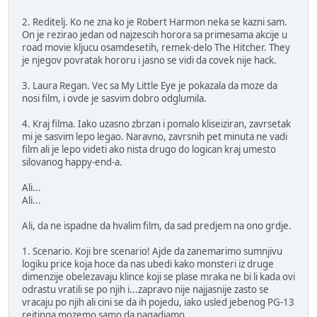
2. Reditelj. Ko ne zna ko je Robert Harmon neka se kazni sam.
On je rezirao jedan od najzescih horora sa primesama akcije u
road movie kljucu osamdesetih, remek-delo The Hitcher. They
je njegov povratak hororu i jasno se vidi da covek nije hack.
3. Laura Regan. Vec sa My Little Eye je pokazala da moze da
nosi film, i ovde je sasvim dobro odglumila.
4. Kraj filma. Iako uzasno zbrzan i pomalo kliseiziran, zavrsetak
mi je sasvim lepo legao. Naravno, zavrsnih pet minuta ne vadi
film ali je lepo videti ako nista drugo do logican kraj umesto
silovanog happy-end-a.
Ali...
Ali...
Ali, da ne ispadne da hvalim film, da sad predjem na ono grdje.
1. Scenario. Koji bre scenario! Ajde da zanemarimo sumnjivu
logiku price koja hoce da nas ubedi kako monsteri iz druge
dimenzije obelezavaju klince koji se plase mraka ne bi li kada ovi
odrastu vratili se po njih i...zapravo nije najjasnije zasto se
vracaju po njih ali cini se da ih pojedu, iako usled jebenog PG-13
rejtinga mozemo samo da nagadjamo.