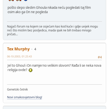
pošto slepo sledim Ghoula nikada neću pogledati taj film
osim ako ga On ne pogleda
Najjači forum na kojem se osjećam kao kod kuće i gdje uvijek mogu
reći što mislim bez posljedica, mada ipak ne bih trebao mnogo
pričati...
Tex Murphy
4
06-10-2003, 01:25:43
#4
Jel to Ghoul i On namjerno velikim slovom? Rađa li se neka nova
religija ovde?
Genetski četnik
Novi smakosvjetovni blog!