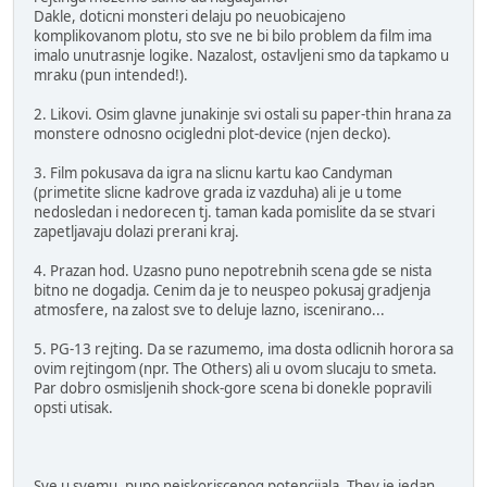
Dakle, doticni monsteri delaju po neuobicajeno
komplikovanom plotu, sto sve ne bi bilo problem da film ima
imalo unutrasnje logike. Nazalost, ostavljeni smo da tapkamo u
mraku (pun intended!).
2. Likovi. Osim glavne junakinje svi ostali su paper-thin hrana za
monstere odnosno ocigledni plot-device (njen decko).
3. Film pokusava da igra na slicnu kartu kao Candyman
(primetite slicne kadrove grada iz vazduha) ali je u tome
nedosledan i nedorecen tj. taman kada pomislite da se stvari
zapetljavaju dolazi prerani kraj.
4. Prazan hod. Uzasno puno nepotrebnih scena gde se nista
bitno ne dogadja. Cenim da je to neuspeo pokusaj gradjenja
atmosfere, na zalost sve to deluje lazno, iscenirano...
5. PG-13 rejting. Da se razumemo, ima dosta odlicnih horora sa
ovim rejtingom (npr. The Others) ali u ovom slucaju to smeta.
Par dobro osmisljenih shock-gore scena bi donekle popravili
opsti utisak.
Sve u svemu, puno neiskoriscenog potencijala. They je jedan