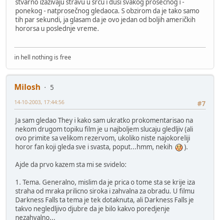
stvarno izazivaju stravu u srcu i duši svakog prosečnog i -
ponekog - natprosečnog gledaoca. S obzirom da je tako samo
tih par sekundi, ja glasam da je ovo jedan od boljih američkih
hororsa u poslednje vreme.
in hell nothing is free
Milosh
5
14-10-2003, 17:44:56
#7
Ja sam gledao They i kako sam ukratko prokomentarisao na
nekom drugom topiku film je u najboljem slucaju gledljiv (ali
ovo primite sa velikom rezervom, ukoliko niste najokoreliji
horor fan koji gleda sve i svasta, poput...hmm, nekih
).
Ajde da prvo kazem sta mi se svidelo:
1. Tema. Generalno, mislim da je prica o tome sta se krije iza
straha od mraka prilicno siroka i zahvalna za obradu. U filmu
Darkness Falls ta tema je tek dotaknuta, ali Darkness Falls je
takvo negledljivo djubre da je bilo kakvo poredjenje
nezahvalno...