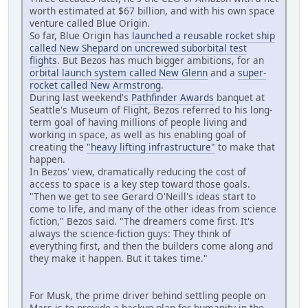
worth estimated at $67 billion, and with his own space
venture called Blue Origin.
So far, Blue Origin has
launched a reusable rocket ship
called New Shepard on uncrewed suborbital test
flights
. But Bezos has much bigger ambitions, for an
orbital launch system called New Glenn
and a
super-
rocket called New Armstrong
.
During last weekend's
Pathfinder Awards
banquet at
Seattle's Museum of Flight, Bezos referred to his long-
term goal of having millions of people living and
working in space, as well as his enabling goal of
creating the
"heavy lifting infrastructure"
to make that
happen.
In Bezos' view, dramatically reducing the cost of
access to space is a key step toward those goals.
"Then we get to see Gerard O'Neill's ideas start to
come to life, and many of the other ideas from science
fiction," Bezos said. "The dreamers come first. It's
always the science-fiction guys: They think of
everything first, and then the builders come along and
they make it happen. But it takes time."
For Musk, the prime driver behind settling people on
Mars is to provide a backup plan for humanity in the