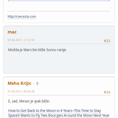
http://cvecezla.com
mac
07-02-2017, 11:12:37
#23
Možda je Mars bio bliže Suncu ranije.
Meho Krljic
5
01-03-2017, 08:46:28
#24
E, sad, Mesec je ipak bliže:
How to Get Back to the Moon in 4 Years--This Time to Stay
SpaceX Wants to Fly Two Bourgies Around the Moon Next Year