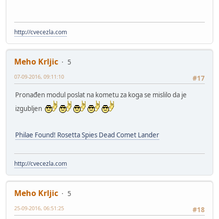
http://cvecezla.com
Meho Krljic
5
07-09-2016, 09:11:10
#17
Pronađen modul poslat na kometu za koga se mislilo da je
izgubljen
Philae Found! Rosetta Spies Dead Comet Lander
http://cvecezla.com
Meho Krljic
5
25-09-2016, 06:51:25
#18