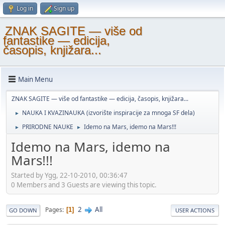
Log in
Sign up
ZNAK SAGITE — više od
fantastike — edicija,
časopis, knjižara...
Main Menu
ZNAK SAGITE — više od fantastike — edicija, časopis, knjižara...
NAUKA I KVAZINAUKA (izvorište inspiracije za mnoga SF dela)
►
PRIRODNE NAUKE
Idemo na Mars, idemo na Mars!!!
►
►
Idemo na Mars, idemo na
Mars!!!
Started by Ygg, 22-10-2010, 00:36:47
0 Members and 3 Guests are viewing this topic.
2
All
Pages
1
GO DOWN
USER ACTIONS