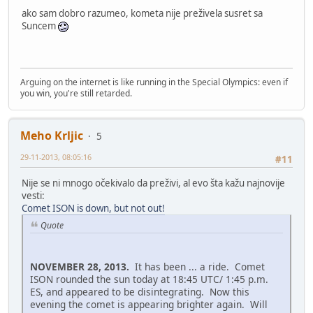
ako sam dobro razumeo, kometa nije preživela susret sa
Suncem
Arguing on the internet is like running in the Special Olympics: even if
you win, you're still retarded.
Meho Krljic
5
29-11-2013, 08:05:16
#11
Nije se ni mnogo očekivalo da preživi, al evo šta kažu najnovije
vesti:
Comet ISON is down, but not out!
Quote
NOVEMBER 28, 2013.
It has been ... a ride. Comet
ISON rounded the sun today at 18:45 UTC/ 1:45 p.m.
ES, and appeared to be disintegrating. Now this
evening the comet is appearing brighter again. Will