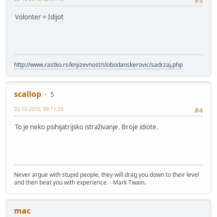
#3
Volonter = Idijot
http://www.rastko.rs/knjizevnost/slobodanskerovic/sadrzaj.php
scallop
5
22-10-2010, 09:11:25
#4
To je neko psihijatrijsko istraživanje. Broje idiote.
Never argue with stupid people, they will drag you down to their level
and then beat you with experience. - Mark Twain.
mac