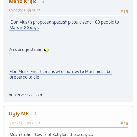
Meho Krljic
5
30-09-2016, 09:03:47
#19
Elon Musk's proposed spaceship could send 100 people to
Mars in 80 days
Ali s druge strane
Elon Musk: First humans who journey to Mars must 'be
prepared to die'
http://cvecezla.com
Ugly MF
4
30-09-2016, 09:26:53
#20
Much higher 'tower of Babylon' these days.....