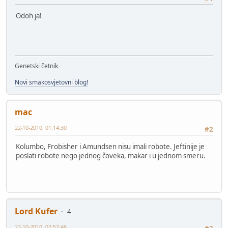
Odoh ja!
Genetski četnik
Novi smakosvjetovni blog!
mac
22-10-2010, 01:14:30
#2
Kolumbo, Frobisher i Amundsen nisu imali robote. Jeftinije je
poslati robote nego jednog čoveka, makar i u jednom smeru.
Lord Kufer
4
22-10-2010, 02:57:46