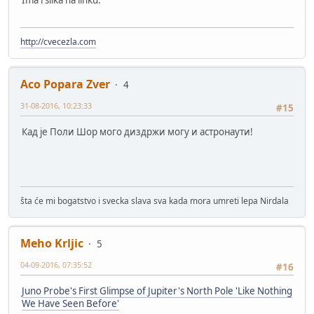
Ima i slika na linku.
http://cvecezla.com
Aco Popara Zver
4
31-08-2016, 10:23:33
#15
Кад је Поли Шор мого диздржи могу и астронаути!
šta će mi bogatstvo i svecka slava sva kada mora umreti lepa Nirdala
Meho Krljic
5
04-09-2016, 07:35:52
#16
Juno Probe's First Glimpse of Jupiter's North Pole 'Like Nothing
We Have Seen Before'