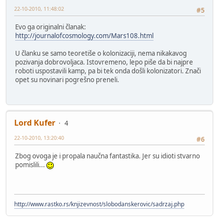
22-10-2010, 11:48:02
#5
Evo ga originalni članak:
http://journalofcosmology.com/Mars108.html
U članku se samo teoretiše o kolonizaciji, nema nikakavog
pozivanja dobrovoljaca. Istovremeno, lepo piše da bi najpre
roboti uspostavili kamp, pa bi tek onda došli kolonizatori. Znači
opet su novinari pogrešno preneli.
Lord Kufer
4
22-10-2010, 13:20:40
#6
Zbog ovoga je i propala naučna fantastika. Jer su idioti stvarno
pomislili...
http://www.rastko.rs/knjizevnost/slobodanskerovic/sadrzaj.php