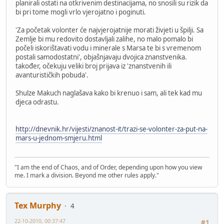
planirali ostati na otkrivenim destinacijama, no snosili su rizik da
bi pri tome mogli vrlo vjerojatno i poginuti.
'Za početak volonter će najvjerojatnije morati živjeti u špilji. Sa
Zemlje bi mu redovito dostavljali zalihe, no malo pomalo bi
počeli iskorištavati vodu i minerale s Marsa te bi s vremenom
postali samodostatni', objašnjavaju dvojica znanstvenika.
također, očekuju veliki broj prijava iz 'znanstvenih ili
avanturističkih pobuda'.
Shulze Makuch naglašava kako bi krenuo i sam, ali tek kad mu
djeca odrastu.
http://dnevnik.hr/vijesti/znanost-it/trazi-se-volonter-za-put-na-
mars-u-jednom-smjeru.html
"I am the end of Chaos, and of Order, depending upon how you view
me. I mark a division. Beyond me other rules apply."
Tex Murphy
4
22-10-2010, 00:37:47
#1