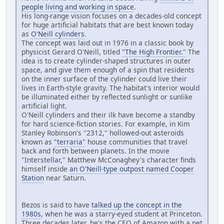
people living and working in space
.
His long-range vision focuses on a decades-old concept
for huge artificial habitats that are best known today
as
O'Neill cylinders
.
The concept was laid out in 1976 in a classic book by
physicist Gerard O'Neill, titled
"The High Frontier."
The
idea is to create cylinder-shaped structures in outer
space, and give them enough of a spin that residents
on the inner surface of the cylinder could live their
lives in Earth-style gravity. The habitat's interior would
be illuminated either by reflected sunlight or sunlike
artificial light.
O'Neill cylinders and their ilk have become a standby
for hard science-fiction stories. For example, in Kim
Stanley Robinson's "2312," hollowed-out asteroids
known as
"terraria"
house communities that travel
back and forth between planets. In the movie
"Interstellar," Matthew McConaghey's character finds
himself inside
an O'Neill-type outpost named Cooper
Station
near Saturn.
Bezos is said to have
talked up the concept in the
1980s
, when he was a starry-eyed student at Princeton.
Three decades later, he's the CEO of Amazon with a net