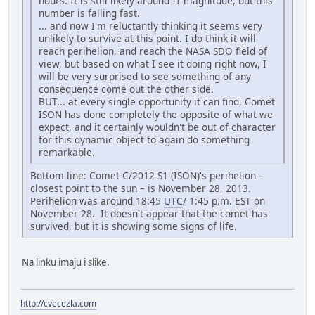
hours. It is still likely around -1 magnitude, but this
number is falling fast.
... and now I'm reluctantly thinking it seems very
unlikely to survive at this point. I do think it will
reach perihelion, and reach the NASA SDO field of
view, but based on what I see it doing right now, I
will be very surprised to see something of any
consequence come out the other side.
BUT... at every single opportunity it can find, Comet
ISON has done completely the opposite of what we
expect, and it certainly wouldn't be out of character
for this dynamic object to again do something
remarkable.
Bottom line: Comet C/2012 S1 (ISON)'s perihelion –
closest point to the sun – is November 28, 2013.
Perihelion was around 18:45
UTC
/ 1:45 p.m. EST on
November 28. It doesn't appear that the comet has
survived, but it is showing some signs of life.
Na linku imaju i slike.
http://cvecezla.com