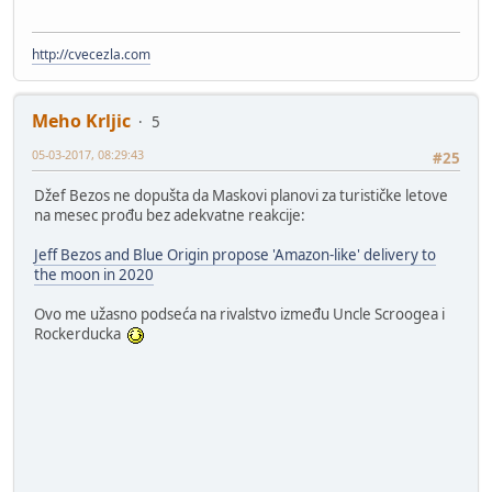
http://cvecezla.com
Meho Krljic
5
05-03-2017, 08:29:43
#25
Džef Bezos ne dopušta da Maskovi planovi za turističke letove
na mesec prođu bez adekvatne reakcije:
Jeff Bezos and Blue Origin propose 'Amazon-like' delivery to
the moon in 2020
Ovo me užasno podseća na rivalstvo između Uncle Scroogea i
Rockerducka