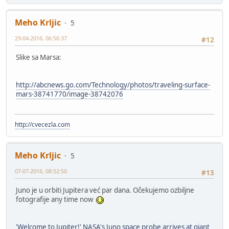
Meho Krljic
5
29-04-2016, 06:56:37
#12
Slike sa Marsa:
http://abcnews.go.com/Technology/photos/traveling-surface-
mars-38741770/image-38742076
http://cvecezla.com
Meho Krljic
5
07-07-2016, 08:52:50
#13
Juno je u orbiti Jupitera već par dana. Očekujemo ozbiljne
fotografije any time now
'Welcome to Jupiter!' NASA's Juno space probe arrives at giant