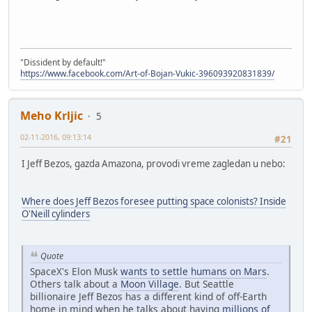
"Dissident by default!"
https://www.facebook.com/Art-of-Bojan-Vukic-396093920831839/
Meho Krljic
5
02-11-2016, 09:13:14
#21
I Jeff Bezos, gazda Amazona, provodi vreme zagledan u nebo:
Where does Jeff Bezos foresee putting space colonists? Inside
O'Neill cylinders
Quote
SpaceX's Elon Musk
wants to settle humans on Mars
.
Others talk about a
Moon Village
. But Seattle
billionaire Jeff Bezos has a different kind of off-Earth
home in mind when he talks about having
millions of