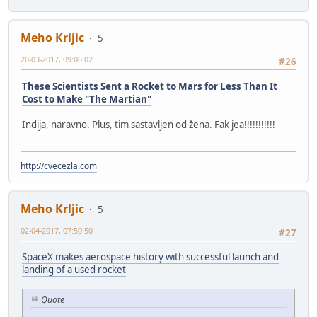
Meho Krljic
5
20-03-2017, 09:06:02
#26
These Scientists Sent a Rocket to Mars for Less Than It
Cost to Make "The Martian"
Indija, naravno. Plus, tim sastavljen od žena. Fak jea!!!!!!!!!!!
http://cvecezla.com
Meho Krljic
5
02-04-2017, 07:50:50
#27
SpaceX makes aerospace history with successful launch and
landing of a used rocket
Quote