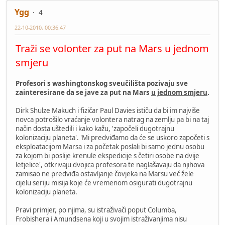
Ygg
4
22-10-2010, 00:36:47
Traži se volonter za put na Mars u jednom
smjeru
Profesori s washingtonskog sveučilišta pozivaju sve
zainteresirane da se jave za put na Mars
u jednom smjeru
.
Dirk Shulze Makuch i fizičar Paul Davies ističu da bi im najviše
novca potrošilo vraćanje volontera natrag na zemlju pa bi na taj
način dosta uštedili i kako kažu, 'započeli dugotrajnu
kolonizaciju planeta'. 'Mi predviđamo da će se uskoro započeti s
eksploatacijom Marsa i za početak poslali bi samo jednu osobu
za kojom bi poslije krenule ekspedicije s četiri osobe na dvije
letjelice', otkrivaju dvojica profesora te naglašavaju da njihova
zamisao ne predviđa ostavljanje čovjeka na Marsu već žele
cijelu seriju misija koje će vremenom osigurati dugotrajnu
kolonizaciju planeta.
Pravi primjer, po njima, su istraživači poput Columba,
Frobishera i Amundsena koji u svojim istraživanjima nisu