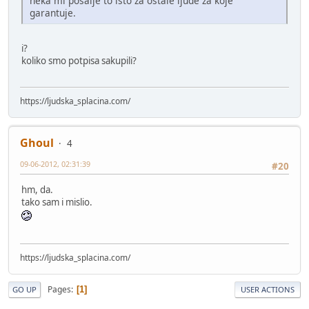
neka mi posalje to isto za ostale ljude za koje
garantuje.
i?
koliko smo potpisa sakupili?
https://ljudska_splacina.com/
Ghoul
4
09-06-2012, 02:31:39
#20
hm, da.
tako sam i mislio.
https://ljudska_splacina.com/
Pages
1
GO UP
USER ACTIONS