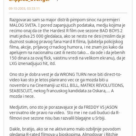
09-10-2003, 03:33:11
Razgovarao sam sa major distrib pimpom sinoc na premijeri
MALOG SVETA. I pored zapanjujucih podataka, medju kojima je
recimo onaj da ce the Hardest R film ove sezone BAD BOYS 2
imati jedva 25 000 gledalaca, ako se nesto ne desi (mislim da je
duznost svakog pravog fana Hard R filma, ljubitelja policijskog
filma, akcije, prljavog crnackog humora, i ne znam jos kako da
apelujem na nacionalnu cast ili nesto tako... da ode i da jebenih
150 dinara za ovaj flick, vaistinu vredi na velikom ekranu), da je
LXG iznenadjujuci hit, itd.
Ono sto je dobra vest je da WRONG TURN nece biti direct-to-
video kao sto je letos planirano vec ce ga mozda biti u
novembru na Cinemaniji uz KILL BILL, MATRIX REVOLUTIONS,
SEABISCUIT, nekog francuskog kandidata za Oskara,... A
mozda i nece.
Medjutim, ono sto je porazavajuce je da FREDDY VS JASON
verovatno ide pravo na video. Sto me i ne cudi buduci da R-
filmovi ove sezone nisu bas razvalili blagajne u Srbiji.
Dakle, bratijo, ako se ne aktiviramo malo ozbiljnije povodom
gledanja R-rated filmova u bioskopima, Almodovar i Ritchie