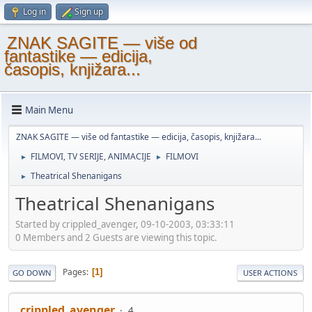
Log in
Sign up
ZNAK SAGITE — više od
fantastike — edicija,
časopis, knjižara...
Main Menu
ZNAK SAGITE — više od fantastike — edicija, časopis, knjižara...
FILMOVI, TV SERIJE, ANIMACIJE
FILMOVI
►
►
Theatrical Shenanigans
►
Theatrical Shenanigans
Started by crippled_avenger, 09-10-2003, 03:33:11
0 Members and 2 Guests are viewing this topic.
Pages
1
GO DOWN
USER ACTIONS
crippled_avenger
4