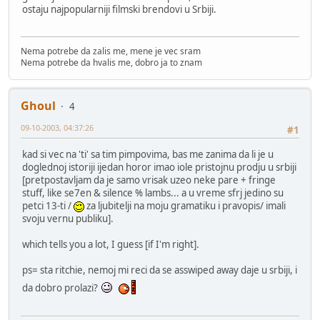
ostaju najpopularniji filmski brendovi u Srbiji.
Nema potrebe da zalis me, mene je vec sram
Nema potrebe da hvalis me, dobro ja to znam
Ghoul
4
09-10-2003, 04:37:26
#1
kad si vec na 'ti' sa tim pimpovima, bas me zanima da li je u
doglednoj istoriji ijedan horor imao iole pristojnu prodju u srbiji
[pretpostavljam da je samo vrisak uzeo neke pare + fringe
stuff, like se7en & silence % lambs... a u vreme sfrj jedino su
petci 13-ti /
za ljubitelji na moju gramatiku i pravopis/ imali
svoju vernu publiku].
which tells you a lot, I guess [if I'm right].
ps= sta ritchie, nemoj mi reci da se asswiped away daje u srbiji, i
da dobro prolazi?