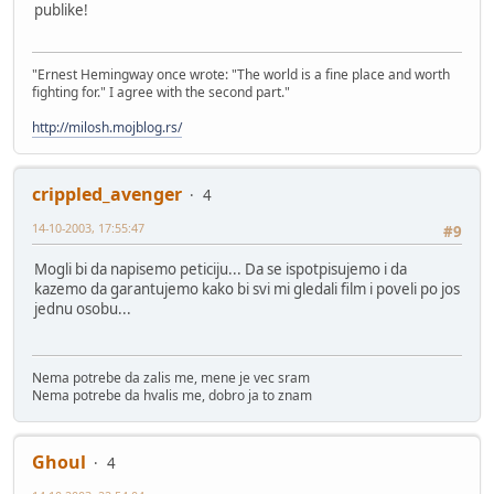
publike!
"Ernest Hemingway once wrote: "The world is a fine place and worth
fighting for." I agree with the second part."
http://milosh.mojblog.rs/
crippled_avenger
4
14-10-2003, 17:55:47
#9
Mogli bi da napisemo peticiju... Da se ispotpisujemo i da
kazemo da garantujemo kako bi svi mi gledali film i poveli po jos
jednu osobu...
Nema potrebe da zalis me, mene je vec sram
Nema potrebe da hvalis me, dobro ja to znam
Ghoul
4