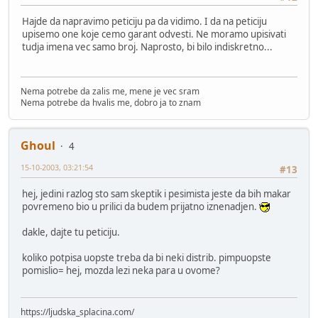
Hajde da napravimo peticiju pa da vidimo. I da na peticiju
upisemo one koje cemo garant odvesti. Ne moramo upisivati
tudja imena vec samo broj. Naprosto, bi bilo indiskretno...
Nema potrebe da zalis me, mene je vec sram
Nema potrebe da hvalis me, dobro ja to znam
Ghoul
4
15-10-2003, 03:21:54
#13
hej, jedini razlog sto sam skeptik i pesimista jeste da bih makar
povremeno bio u prilici da budem prijatno iznenadjen.
dakle, dajte tu peticiju.
koliko potpisa uopste treba da bi neki distrib. pimpuopste
pomislio= hej, mozda lezi neka para u ovome?
https://ljudska_splacina.com/