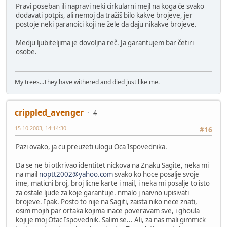
Pravi poseban ili napravi neki cirkularni mejl na koga će svako
dodavati potpis, ali nemoj da tražiš bilo kakve brojeve, jer
postoje neki paranoici koji ne žele da daju nikakve brojeve.
Medju ljubiteljima je dovoljna reč. Ja garantujem bar četiri
osobe.
My trees...They have withered and died just like me.
crippled_avenger
4
15-10-2003, 14:14:30
#16
Pazi ovako, ja cu preuzeti ulogu Oca Ispovednika.
Da se ne bi otkrivao identitet nickova na Znaku Sagite, neka mi
na mail
noptt2002@yahoo.com
svako ko hoce posalje svoje
ime, maticni broj, broj licne karte i mail, i neka mi posalje to isto
za ostale ljude za koje garantuje. nmalo j naivno upisivati
brojeve. Ipak. Posto to nije na Sagiti, zaista niko nece znati,
osim mojih par ortaka kojima inace poveravam sve, i ghoula
koji je moj Otac Ispovednik. Salim se... Ali, za nas mali gimmick