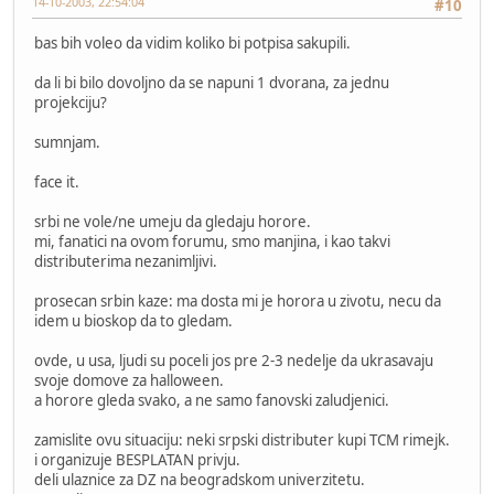
14-10-2003, 22:54:04
#10
bas bih voleo da vidim koliko bi potpisa sakupili.
da li bi bilo dovoljno da se napuni 1 dvorana, za jednu
projekciju?
sumnjam.
face it.
srbi ne vole/ne umeju da gledaju horore.
mi, fanatici na ovom forumu, smo manjina, i kao takvi
distributerima nezanimljivi.
prosecan srbin kaze: ma dosta mi je horora u zivotu, necu da
idem u bioskop da to gledam.
ovde, u usa, ljudi su poceli jos pre 2-3 nedelje da ukrasavaju
svoje domove za halloween.
a horore gleda svako, a ne samo fanovski zaludjenici.
zamislite ovu situaciju: neki srpski distributer kupi TCM rimejk.
i organizuje BESPLATAN privju.
deli ulaznice za DZ na beogradskom univerzitetu.