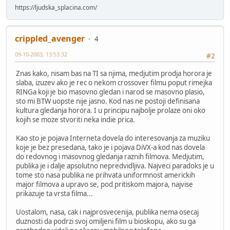
https://ljudska_splacina.com/
crippled_avenger
4
09-10-2003, 13:53:32
#2
Znas kako, nisam bas na TI sa njima, medjutim prodja horora je
slaba, izuzev ako je rec o nekom crossover filmu poput rimejka
RINGa koji je bio masovno gledan i narod se masovno plasio,
sto mi BTW uopste nije jasno. Kod nas ne postoji definisana
kultura gledanja horora. I u principu najbolje prolaze oni oko
kojih se moze stvoriti neka indie prica.
Kao sto je pojava Interneta dovela do interesovanja za muziku
koje je bez presedana, tako je i pojava DiVX-a kod nas dovela
do redovnog i masovnog gledanja raznih filmova. Medjutim,
publika je i dalje apsolutno nepredvidljiva. Najveci paradoks je u
tome sto nasa publika ne prihvata uniformnost americkih
major filmova a upravo se, pod pritiskom majora, najvise
prikazuje ta vrsta filma...
Uostalom, nasa, cak i najprosvecenija, publika nema osecaj
duznosti da podrzi svoj omiljeni film u bioskopu, ako su ga