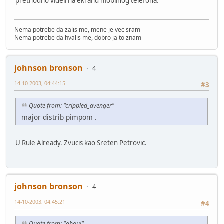
prethodno videli na ekranu mobilnog telefona.
Nema potrebe da zalis me, mene je vec sram
Nema potrebe da hvalis me, dobro ja to znam
johnson bronson
4
14-10-2003, 04:44:15
#3
Quote from: "crippled_avenger"
major distrib pimpom .
U Rule Already. Zvucis kao Sreten Petrovic.
johnson bronson
4
14-10-2003, 04:45:21
#4
Quote from: "ghoul"