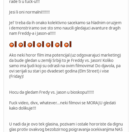
rade ti u tuck-u!!!
Jesi li oni normalni!!!!!!!
Jel' treba da ih onako kolektivno sacekamo sa hladnim oruzjem
i demonstriramo sve sto smo naucili gledajuci avanture dragih
nam Freddy-a i Jason-a!!!!!
Ako neki horor film ima potencijal (uz odgovarajuci marketing)
da bude gledan u zemlji Srbiji to je Freddy vs. Jason! Koliko
samo ima ljudi koji su odrasli na ovim filmovima! Do djavola, pa
ovi serijali su stari po dvadeset godina (Elm Street) i vise
(Friday)!
Hocu da gledam Fredy vs. Jason u bioskopu!!!!!!
Fuck video, divx, whatever...neki filmovi se MORAJU gledati
kako dolikuje!!!
U nadi da je ovo tek glasina, pozivam i ostale hororiste da dignu
glas protiv ovakvog bezobzirnog poigravanja ocekivanjima NAS