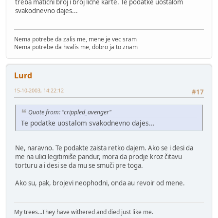
treba maticni broj i broj licne karte. Te podatke uostalom
svakodnevno dajes...
Nema potrebe da zalis me, mene je vec sram
Nema potrebe da hvalis me, dobro ja to znam
Lurd
15-10-2003, 14:22:12
#17
Quote from: "crippled_avenger"
Te podatke uostalom svakodnevno dajes...
Ne, naravno. Te podakte zaista retko dajem. Ako se i desi da
me na ulici legitimiše pandur, mora da prodje kroz čitavu
torturu a i desi se da mu se smuči pre toga.
Ako su, pak, brojevi neophodni, onda au revoir od mene.
My trees...They have withered and died just like me.