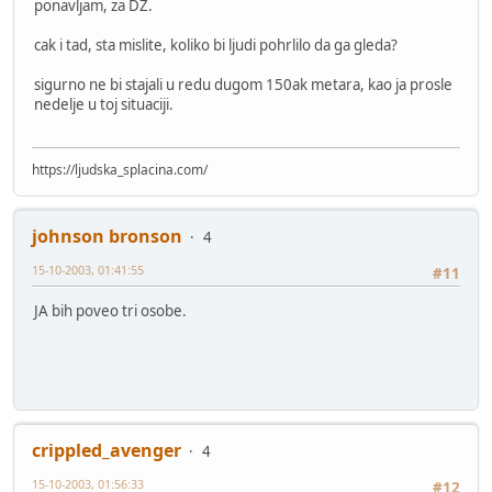
ponavljam, za DZ.
cak i tad, sta mislite, koliko bi ljudi pohrlilo da ga gleda?
sigurno ne bi stajali u redu dugom 150ak metara, kao ja prosle
nedelje u toj situaciji.
https://ljudska_splacina.com/
johnson bronson
4
15-10-2003, 01:41:55
#11
JA bih poveo tri osobe.
crippled_avenger
4
15-10-2003, 01:56:33
#12