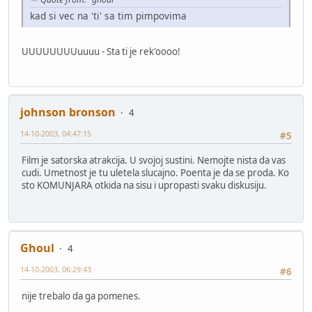
kad si vec na 'ti' sa tim pimpovima
UUUUUUUUuuuu - Sta ti je rek'oooo!
johnson bronson
4
14-10-2003, 04:47:15
#5
Film je satorska atrakcija. U svojoj sustini. Nemojte nista da vas
cudi. Umetnost je tu uletela slucajno. Poenta je da se proda. Ko
sto KOMUNJARA otkida na sisu i upropasti svaku diskusiju.
Ghoul
4
14-10-2003, 06:29:43
#6
nije trebalo da ga pomenes.