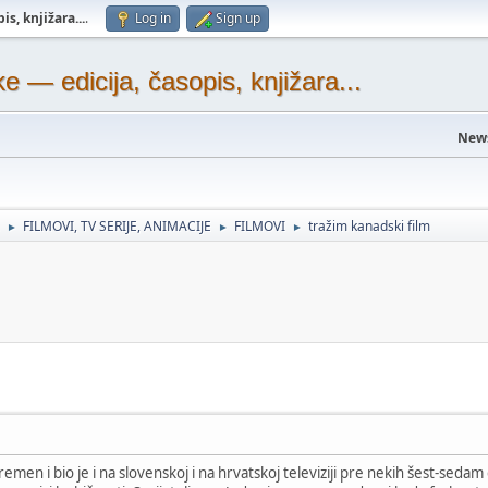
s, knjižara...
.
Log in
Sign up
— edicija, časopis, knjižara...
New
FILMOVI, TV SERIJE, ANIMACIJE
FILMOVI
tražim kanadski film
►
►
►
emen i bio je i na slovenskoj i na hrvatskoj televiziji pre nekih šest-sedam