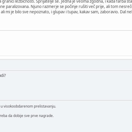
a granici lezbičnosti. Sprijatelje se. Jedna je veoma zgodna, i kada farba stan
ane paralizovana. Njuno razmerje se počinje rušiti več prije, ali tom nesr
li mi je bilo sve nepoznato, i glupav i tupav, kakav sam, zaboravio. Dal ne
adi?
i u visokoobdarenom prelistavanju.
treba da dobije sve prve nagrade.