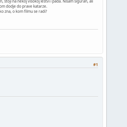
, stoji na nekoj visokoj lestvi i pada. Nisam siguran, ali
ečom dodje do prave katarze.
ko zna, o kom filmu se radi?
#1