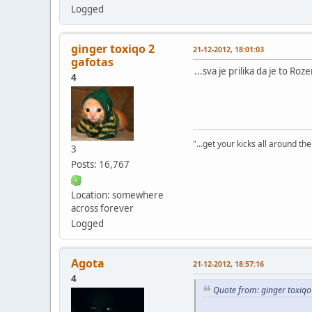
Logged
ginger toxiqo 2
21-12-2012, 18:01:03
gafotas
...sva je prilika da je to Ro
4
"...get your kicks all around the 
3
Posts: 16,767
Location: somewhere
across forever
Logged
Agota
21-12-2012, 18:57:16
4
Quote from: ginger toxiqo