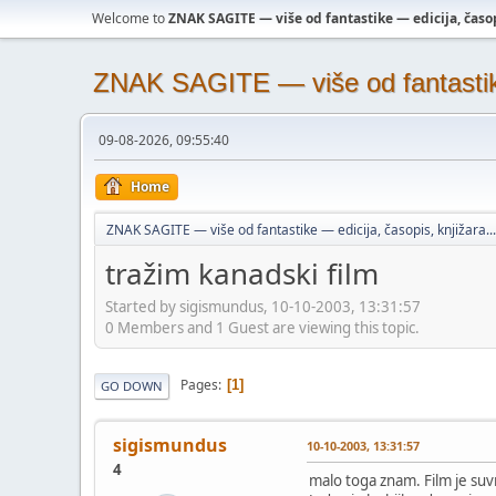
Welcome to
ZNAK SAGITE — više od fantastike — edicija, časopi
ZNAK SAGITE — više od fantastike 
09-08-2026, 09:55:40
Home
ZNAK SAGITE — više od fantastike — edicija, časopis, knjižara...
tražim kanadski film
Started by sigismundus, 10-10-2003, 13:31:57
0 Members and 1 Guest are viewing this topic.
Pages
1
GO DOWN
sigismundus
10-10-2003, 13:31:57
4
malo toga znam. Film je suvr