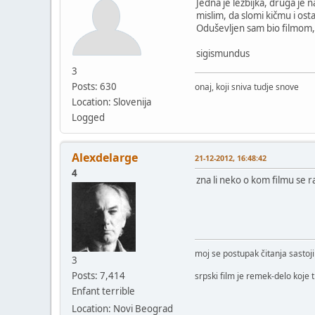
Jedna je lezbijka, druga je n
mislim, da slomi kičmu i ost
Oduševljen sam bio filmom, a
sigismundus
3
Posts: 630
onaj, koji sniva tudje snove
Location: Slovenija
Logged
Alexdelarge
21-12-2012, 16:48:42
4
zna li neko o kom filmu se r
moj se postupak čitanja sastoj
3
Posts: 7,414
srpski film je remek-delo koje 
Enfant terrible
Location: Novi Beograd