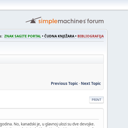
s:
ZNAK SAGITE PORTAL
• ČUDNA KNJIŽARA •
BIBLIOGRAFIJA
Previous Topic
-
Next Topic
PRINT
 godina. No, kanadski je, u glavnoj ulozi su dve devojke.