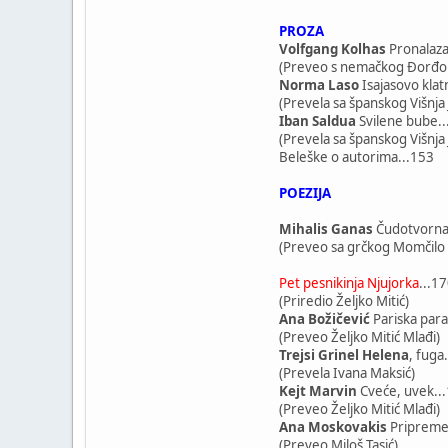
PROZA
Volfgang Kolhas
Pronalaza
(Preveo s nemačkog Đorđo 
Norma Laso
Isajasovo klat
(Prevela sa španskog Višnja
Iban Saldua
Svilene bube..
(Prevela sa španskog Višnja
Beleške o autorima...153
POEZIJA
Mihalis Ganas
Čudotvorna 
(Preveo sa grčkog Momčilo 
Pet pesnikinja Njujorka
...1
(Priredio Željko Mitić)
Ana Božičević
Pariska par
(Preveo Željko Mitić Mlađi)
Trejsi Grinel Helena
, fuga
(Prevela Ivana Maksić)
Kejt Marvin
Cveće, uvek..
(Preveo Željko Mitić Mlađi)
Ana Moskovakis
Pripreme
(Preveo Miloš Tasić)