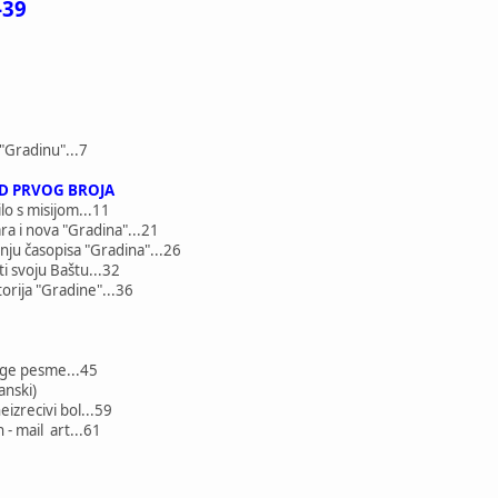
-39
"Gradinu"...7
D PRVOG BROJA
lo s misijom...11
ara i nova "Gradina"...21
ju časopisa "Gradina"...26
i svoju Baštu...32
orija "Gradine"...36
uge pesme...45
anski)
eizrecivi bol...59
 - mail art...61