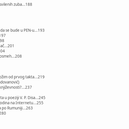
svilenih zuba...188
 da se bude u PEN-u...193
.197
198
rač...201
204
i osmeh...208
ožim od prvog takta...219
adovanović)
književnosti?...237
ta u poeziji V. P. Disa...245
odina na Internetu...255
 po Rumuniji...263
.280