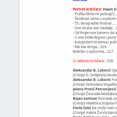
Portret kritičara
: Dejan D
- Praška škola ne postoji(?).
- Šezdeset osma u srpskom 
- 55. Beogradski festival ... 
- Dve strane iste medalje..
- Od limijerove kamere do 
- U ime Emila Rejnoa i pioni
- Autoputem bratstva i jedi
- Rat kao droga...324
Beleške o autorima...327
U radionici kritičara
...328
Aleksandar B. Laković
Ope
(O knjizi D. Smiljanića Iskuše
Aleksandar B. Laković
Poe
(O knjizi Slobodana Stojadin
Jelena Protić-Petronijević
(O knjizi Živorada Nedeljkov
Bojan Samson
Povratak um
(O knjizi Vladimira Stojnića
Pavle Zelić
Ne može nam nik
(O knjizi Vuleta Žurića Nar