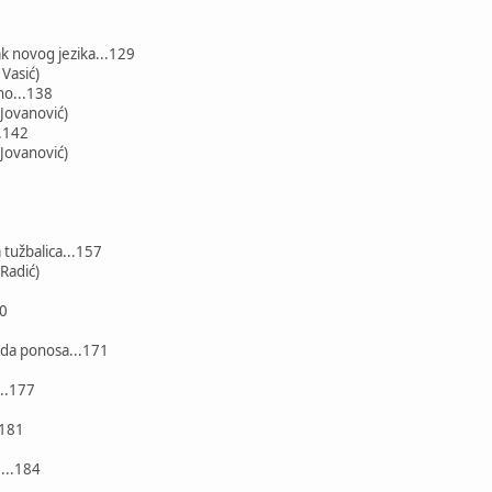
k novog jezika...129
Vasić)
no...138
 Jovanović)
.142
 Jovanović)
tužbalica...157
Radić)
70
ada ponosa...171
...177
.181
...184