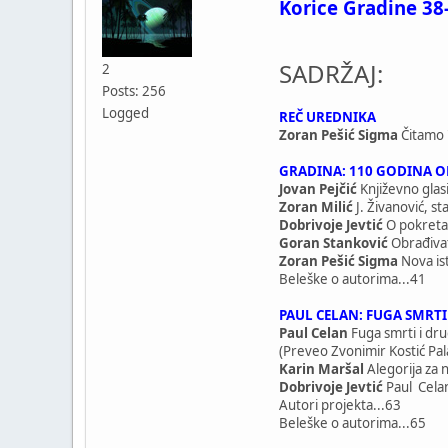
Korice Gradine 38
SADRŽAJ:
2
Posts: 256
Logged
REČ UREDNIKA
Zoran Pešić Sigma
Čitamo 
GRADINA: 110 GODINA O
Jovan Pejčić
Književno glasi
Zoran Milić
J. Živanović, st
Dobrivoje Jevtić
O pokretan
Goran Stanković
Obrađivat
Zoran Pešić Sigma
Nova ist
Beleške o autorima...41
PAUL CELAN: FUGA SMRTI
Paul Celan
Fuga smrti i dr
(Preveo Zvonimir Kostić Pal
Karin Maršal
Alegorija za n
Dobrivoje Jevtić
Paul Celan
Autori projekta...63
Beleške o autorima...65