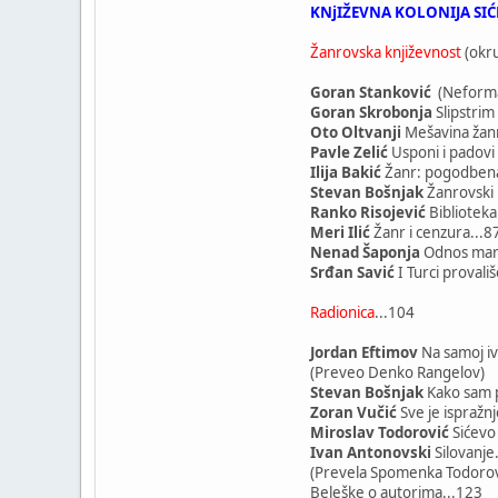
KNjIŽEVNA KOLONIJA SIĆ
Žanrovska književnost
(okru
Goran Stanković
(Neforma
Goran Skrobonja
Slipstrim
Oto Oltvanji
Mešavina žan
Pavle Zelić
Usponi i padovi
Ilija Bakić
Žanr: pogodbena 
Stevan Bošnjak
Žanrovski 
Ranko Risojević
Bibliotekar
Meri Ilić
Žanr i cenzura...8
Nenad Šaponja
Odnos marke
Srđan Savić
I Turci provali
Radionica
...104
Jordan Eftimov
Na samoj ivi
(Preveo Denko Rangelov)
Stevan Bošnjak
Kako sam p
Zoran Vučić
Sve je ispražn
Miroslav Todorović
Sićevo 
Ivan Antonovski
Silovanje
(Prevela Spomenka Todorovs
Beleške o autorima...123