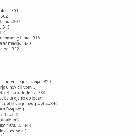
abić
...301
..302
filmu...307
...313
.316
animiranog filma...318
ra animacije...320
nstva...322
smotvorenje sećanja...329
nja u nevidiljivom...)
ta et homo ludens...334
ovića Brojanje do jedan)
Razotkrivanje ovog sveta...340
ića Ovaj svet)
rlih...343
 Fotoalbum)
o ništa...!...348
odnjakova smrt)