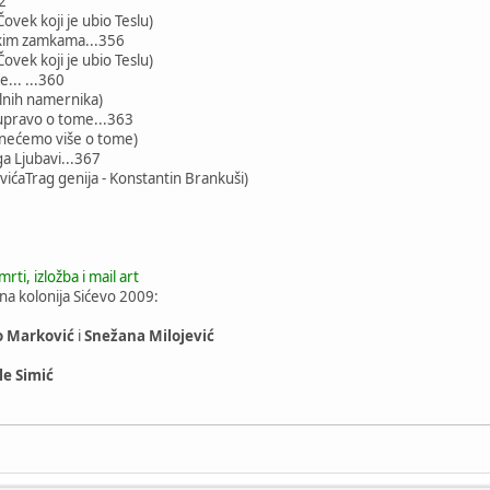
2
ovek koji je ubio Teslu)
kim zamkama...356
ovek koji je ubio Teslu)
e... ...360
lnih namernika)
pravo o tome...363
li nećemo više o tome)
ga Ljubavi...367
ićaTrag genija - Konstantin Brankuši)
ti, izložba i mail art
vna kolonija Sićevo 2009:
 Marković
i
Snežana Milojević
le Simić