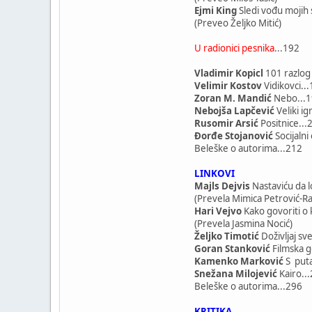
Ejmi King
Sledi vođu mojih 
(Preveo Željko Mitić)
U radionici pesnika
...192
Vladimir Kopicl
101 razlog
Velimir Kostov
Vidikovci..
Zoran M. Mandić
Nebo...
Nebojša Lapčević
Veliki ig
Rusomir Arsić
Positnice...
Đorđe Stojanović
Socijaln
Beleške o autorima...212
LINKOVI
Majls Dejvis
Nastaviću da l
(Prevela Mimica Petrović-R
Hari Vejvo
Kako govoriti o 
(Prevela Jasmina Nocić)
Željko Timotić
Doživljaj sve
Goran Stanković
Filmska g
Kamenko Marković
S puta
Snežana Milojević
Kairo..
Beleške o autorima...296
KRITIKA