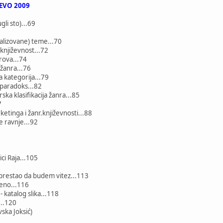
EVO 2009
gli sto)...69
lizovane) teme...70
 književnost...72
rova...74
 žanra...76
kategorija...79
paradoks...82
ska klasifikacija žanra...85
7
tinga i žanr.književnosti...88
še ravnje...92
ci Raja...105
restao da budem vitez...113
jeno...116
- katalog slika...118
...120
ka Joksić)