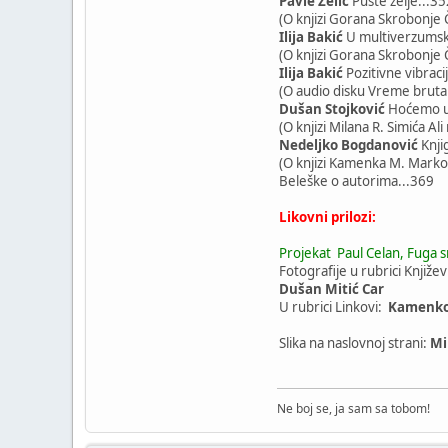
Pavle Zelić
Puste želje...35
(O knjizi Gorana Skrobonje Č
Ilija Bakić
U multiverzums
(O knjizi Gorana Skrobonje Č
Ilija Bakić
Pozitivne vibracij
(O audio disku Vreme bruta
Dušan Stojković
Hoćemo u
(O knjizi Milana R. Simića A
Nedeljko Bogdanović
Knji
(O knjizi Kamenka M. Markov
Beleške o autorima...369
Likovni prilozi:
Projekat Paul Celan, Fuga smr
Fotografije u rubrici Knjiže
Dušan Mitić Car
U rubrici Linkovi:
Kamenko
Slika na naslovnoj strani:
Mi
Ne boj se, ja sam sa tobom!