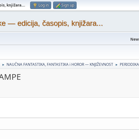
s, knjižara...
.
Log in
Sign up
— edicija, časopis, knjižara...
New
NAUČNA FANTASTIKA, FANTASTIKA i HOROR — KNJIŽEVNOST
PERIODIKA
►
►
TAMPE