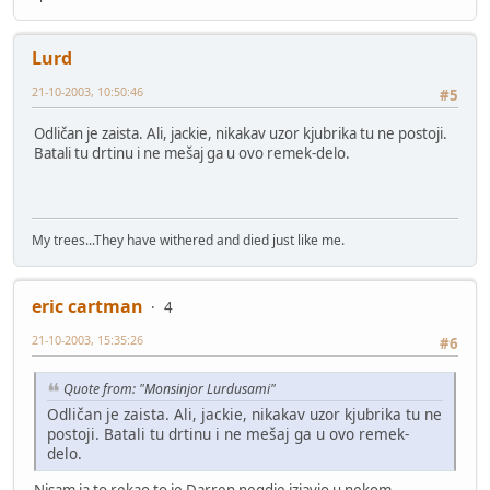
Lurd
21-10-2003, 10:50:46
#5
Odličan je zaista. Ali, jackie, nikakav uzor kjubrika tu ne postoji.
Batali tu drtinu i ne mešaj ga u ovo remek-delo.
My trees...They have withered and died just like me.
eric cartman
4
21-10-2003, 15:35:26
#6
Quote from: "Monsinjor Lurdusami"
Odličan je zaista. Ali, jackie, nikakav uzor kjubrika tu ne
postoji. Batali tu drtinu i ne mešaj ga u ovo remek-
delo.
Nisam ja to rekao to je Darren negdje izjavio u nekom