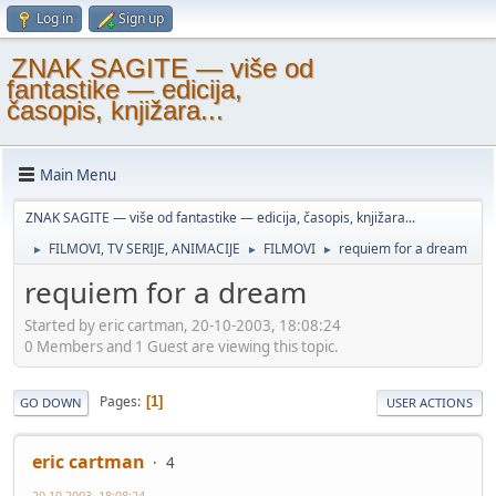
Log in
Sign up
ZNAK SAGITE — više od
fantastike — edicija,
časopis, knjižara...
Main Menu
ZNAK SAGITE — više od fantastike — edicija, časopis, knjižara...
FILMOVI, TV SERIJE, ANIMACIJE
FILMOVI
requiem for a dream
►
►
►
requiem for a dream
Started by eric cartman, 20-10-2003, 18:08:24
0 Members and 1 Guest are viewing this topic.
Pages
1
GO DOWN
USER ACTIONS
eric cartman
4
20-10-2003, 18:08:24