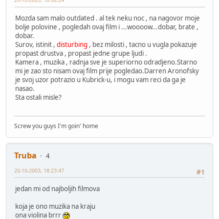
Mozda sam malo outdated . al tek neku noc , na nagovor moje
bolje polovine , pogledah ovaj film i ...woooow...dobar, brate ,
dobar.
Surov, istinit ,
disturbing
, bez milosti , tacno u vugla pokazuje
propast drustva , propast jedne grupe ljudi .
Kamera , muzika , radnja sve je superiorno odradjeno.Starno
mi je zao sto nisam ovaj film prije pogledao.Darren Aronofsky
je svoj uzor potrazio u Kubrick-u, i mogu vam reci da ga je
nasao.
Sta ostali misle?
Screw you guys I'm goin' home
Truba
4
20-10-2003, 18:23:47
#1
jedan mi od najboljih filmova
koja je ono muzika na kraju
ona violina brrr