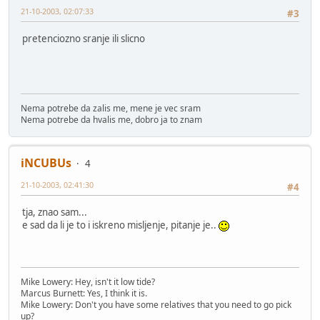
21-10-2003, 02:07:33
#3
pretenciozno sranje ili slicno
Nema potrebe da zalis me, mene je vec sram
Nema potrebe da hvalis me, dobro ja to znam
iNCUBUs
4
21-10-2003, 02:41:30
#4
tja, znao sam...
e sad da li je to i iskreno misljenje, pitanje je..
Mike Lowery: Hey, isn't it low tide?
Marcus Burnett: Yes, I think it is.
Mike Lowery: Don't you have some relatives that you need to go pick
up?