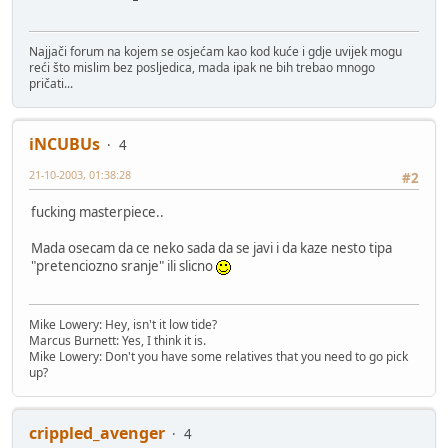
Najjači forum na kojem se osjećam kao kod kuće i gdje uvijek mogu
reći što mislim bez posljedica, mada ipak ne bih trebao mnogo
pričati...
iNCUBUs
4
21-10-2003, 01:38:28
#2
fucking masterpiece..
Mada osecam da ce neko sada da se javi i da kaze nesto tipa
"pretenciozno sranje" ili slicno
Mike Lowery: Hey, isn't it low tide?
Marcus Burnett: Yes, I think it is.
Mike Lowery: Don't you have some relatives that you need to go pick
up?
crippled_avenger
4