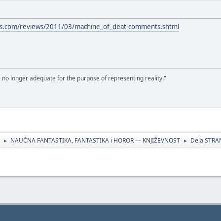
ns.com/reviews/2011/03/machine_of_deat-comments.shtml
e no longer adequate for the purpose of representing reality."
NAUČNA FANTASTIKA, FANTASTIKA i HOROR — KNJIŽEVNOST
Dela STRA
►
►