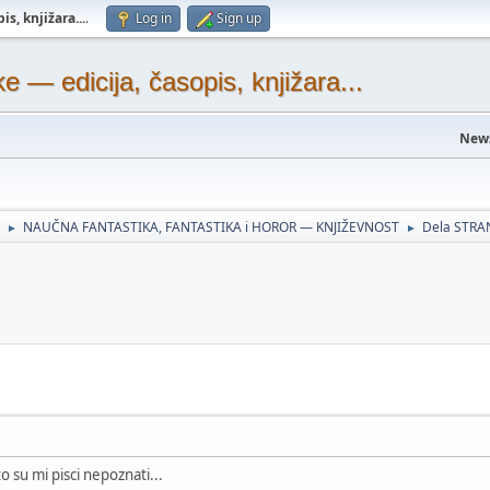
s, knjižara...
.
Log in
Sign up
— edicija, časopis, knjižara...
New
NAUČNA FANTASTIKA, FANTASTIKA i HOROR — KNJIŽEVNOST
Dela STRA
►
►
o su mi pisci nepoznati...