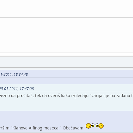
01-2011, 18:34:48
25-01-2011, 17:47:08
vezno da pročitaš, tek da overiš kako izgledaju "varijacije na zadanu
avršim "Klanove Alfinog meseca." Obećavam