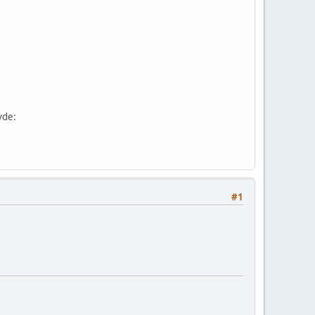
vde:
#1