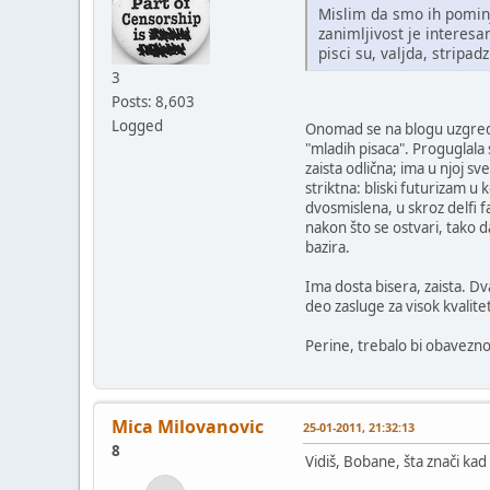
Mislim da smo ih pominja
zanimljivost je interesa
pisci su, valjda, stripad
3
Posts: 8,603
Logged
Onomad se na blogu uzgred p
"mladih pisaca". Proguglala 
zaista odlična; ima u njoj s
striktna: bliski futurizam u
dvosmislena, u skroz delfi 
nakon što se ostvari, tako 
bazira.
Ima dosta bisera, zaista. Dv
deo zasluge za visok kvalit
Perine, trebalo bi obavezno
Mica Milovanovic
25-01-2011, 21:32:13
8
Vidiš, Bobane, šta znači ka