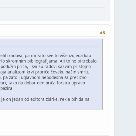
#6
lih radova, pa mi zato sve to više izgleda kao
rlo skromnim bibliografijama. Ali to ne bi trebalo
podužih priča, i svi su radovi sasvim pristojno
koja analizom krvi proriče čoveku način smrti.
nu, pa zato i uglavnom nepodesna za precizno
vari, tako da dobar deo priča forsira upravo
bazira.
je on jedan od editora zbirke, rekla bih da na