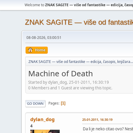
Welcome to
ZNAK SAGITE — više od fantastike — edicija, časopi
ZNAK SAGITE — više od fantastike 
08-08-2026, 03:00:51
Home
ZNAK SAGITE — više od fantastike — edicija, časopis, knjižara...
Machine of Death
Started by dylan_dog, 25-01-2011, 16:30:19
0 Members and 1 Guest are viewing this topic.
Pages
1
GO DOWN
dylan_dog
25-01-2011, 16:30:19
4
Da li je neko citao ovo? Nest