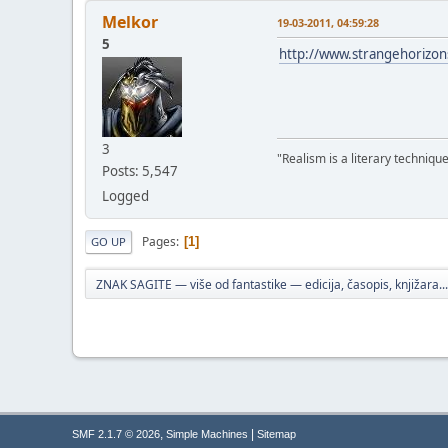
Melkor
19-03-2011, 04:59:28
5
http://www.strangehorizo
3
"Realism is a literary techniqu
Posts: 5,547
Logged
Pages
1
GO UP
ZNAK SAGITE — više od fantastike — edicija, časopis, knjižara...
,
|
SMF 2.1.7 © 2026
Simple Machines
Sitemap