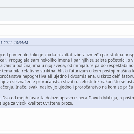
01-2011, 18:34:48
ed pomenulo kako je zbirka rezultat izbora između par stotina prispe
a". Proguglala sam nekoliko imena i par njih su zaista početnici, s v
ka zaista odlična; ima u njoj svega, od minijature pa do respektabilno 
e tema bila relativno striktna: bliski futurizam u kom postoji mašina 
roročanstva nepogrešiva ali ujedno i dvosmislena, u skroz delfi fazo
ajeva se značenje proročanstva shvati u celosti tek nakon što se ost
čenja. Inače, svaki naslov je ujedno i proročanstvo na kom se priča 
. Dva od mojih favorita dolaze upravo iz pera Davida Malkija, a pošto 
sluge za visok kvalitet uvrštene proze.