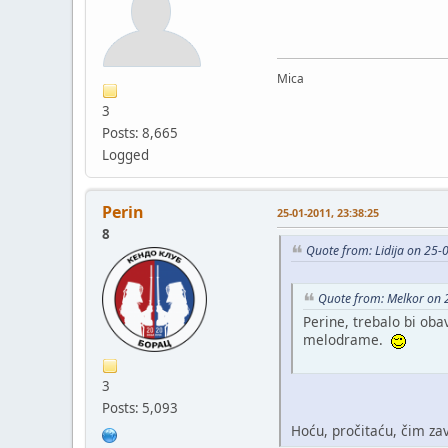
Mica
3
Posts: 8,665
Logged
Perin
25-01-2011, 23:38:25
8
Quote from: Lidija on 25-
Quote from: Melkor on 
Perine, trebalo bi oba
melodrame.
3
Posts: 5,093
Hoću, pročitaću, čim z