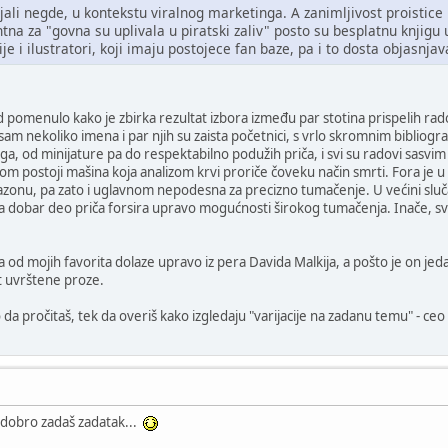
li negde, u kontekstu viralnog marketinga. A zanimljivost proistice i
ntna za "govna su uplivala u piratski zaliv" posto su besplatnu knji
zije i ilustratori, koji imaju postojece fan baze, pa i to dosta objasnjav
omenulo kako je zbirka rezultat izbora između par stotina prispelih radov
sam nekoliko imena i par njih su zaista početnici, s vrlo skromnim bibliograf
vega, od minijature pa do respektabilno podužih priča, i svi su radovi sasvim
 kom postoji mašina koja analizom krvi proriče čoveku način smrti. Fora je 
fazonu, pa zato i uglavnom nepodesna za precizno tumačenje. U većini sluča
da dobar deo priča forsira upravo mogućnosti širokog tumačenja. Inače, sv
a od mojih favorita dolaze upravo iz pera Davida Malkija, a pošto je on jed
et uvrštene proze.
 da pročitaš, tek da overiš kako izgledaju "varijacije na zadanu temu" -
d dobro zadaš zadatak...