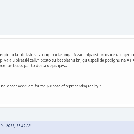
egde, u kontekstu viralnog marketinga. A zanimljivost proistice iz cinjenice
livala u piratski zaliv" posto su besplatnu knjigu uspeli da podignu na #1 A
jece fan baze, pa i to dosta objasnjava.
e no longer adequate for the purpose of representing reality."
-01-2011, 17:47:08