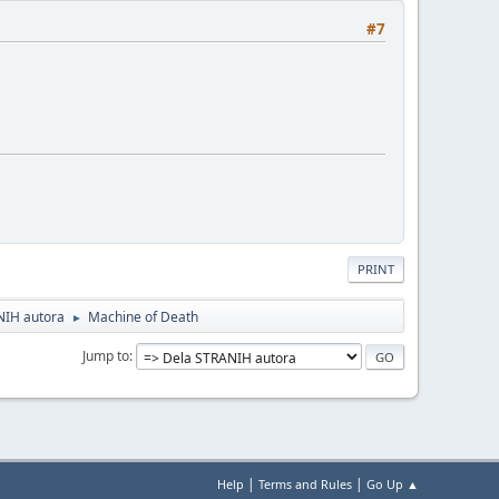
#7
PRINT
NIH autora
Machine of Death
►
Jump to
|
|
Help
Terms and Rules
Go Up ▲