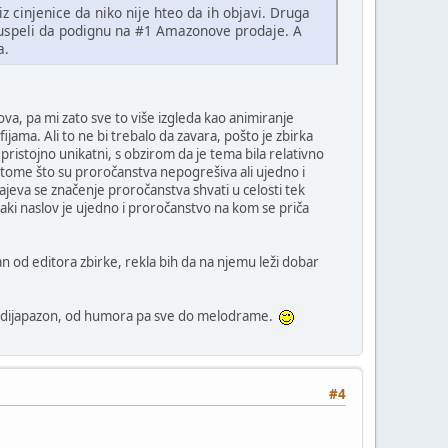
z cinjenice da niko nije hteo da ih objavi. Druga
gu uspeli da podignu na #1 Amazonove prodaje. A
a.
a, pa mi zato sve to više izgleda kao animiranje
ijama. Ali to ne bi trebalo da zavara, pošto je zbirka
 pristojno unikatni, s obzirom da je tema bila relativno
u tome što su proročanstva nepogrešiva ali ujedno i
jeva se značenje proročanstva shvati u celosti tek
aki naslov je ujedno i proročanstvo na kom se priča
an od editora zbirke, rekla bih da na njemu leži dobar
 ceo dijapazon, od humora pa sve do melodrame.
#4