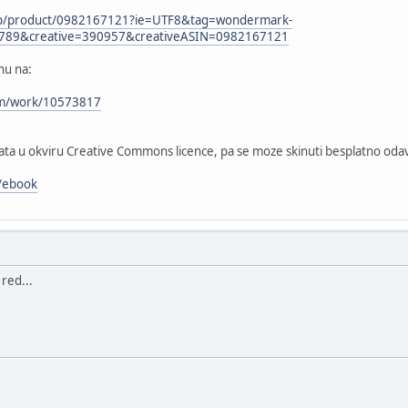
p/product/0982167121?ie=UTF8&tag=wondermark-
789&creative=390957&creativeASIN=0982167121
nu na:
com/work/10573817
izdata u okviru Creative Commons licence, pa se moze skinuti besplatno oda
t/ebook
red...