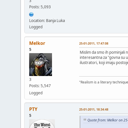
3
Posts: 5,093
Location: Banja Luka
Logged
Melkor
25-01-2011, 17:47:08
5
Mislim da smo ih pominjali n
interesantna za "govna su up
ilustratori, koji imaju posto
3
"Realism is a literary techniqu
Posts: 5,547
Logged
PTY
25-01-2011, 18:34:48
5
Quote from: Melkor on 25