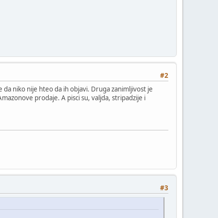
#2
 da niko nije hteo da ih objavi. Druga zanimljivost je
mazonove prodaje. A pisci su, valjda, stripadzije i
#3