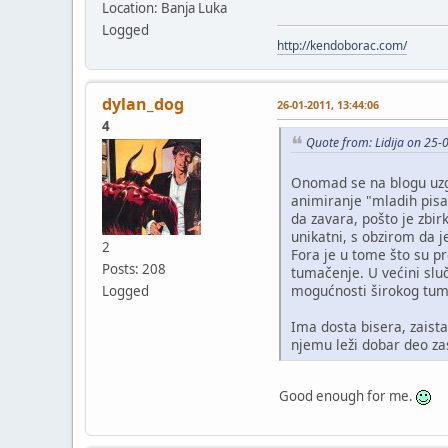
Location: Banja Luka
Logged
http://kendoborac.com/
dylan_dog
26-01-2011, 13:44:06
4
Quote from: Lidija on 25-
Onomad se na blogu uzgr
animiranje "mladih pisac
da zavara, pošto je zbir
unikatni, s obzirom da j
2
Fora je u tome što su p
Posts: 208
tumačenje. U većini sluč
mogućnosti širokog tuma
Logged
Ima dosta bisera, zaista
njemu leži dobar deo za
Good enough for me.