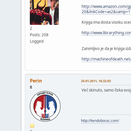
http://www.amazon.com/g
20&linkCode=as2&camp=1
Knjiga ima dosta visoku oce
2
http://www.librarything.
Posts: 208
Logged
Zanimljivo je da je knjiga 
http://machineofdeath.ne
Perin
25-01-2011, 16:32:03
8
Već skinuto, samo čeka svoj 
http://kendoborac.com/