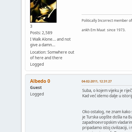
Politically Incorrect member o
3
ankh Em Maat since 1973.
Posts: 2,589
I Walk Alone... and not
give a damn...
Location: Somwhere out
of here and there
Logged
Albedo 0
04-02-2011, 12:31:27
Guest
Suba, o kojem vijeku je riječ
Logged
Kad već idemo dalje u istorij
Oko ostalog, ne znam kako st
je Turska uopšte došla na Ba
zapadnoevropskim vladarima, 
pripadamo istoj civilizaciji,