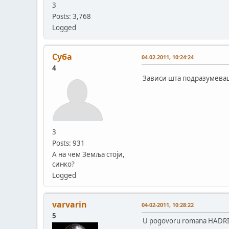
3
Posts: 3,768
Logged
Суба
04-02-2011, 10:24:24
4
Зависи шта подразумеваш
3
Posts: 931
А на чем Земља стоји,
синко?
Logged
varvarin
04-02-2011, 10:28:22
5
U pogovoru romana HADRIJA