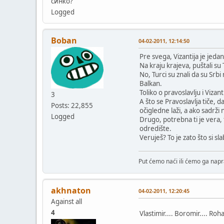
синко?
Logged
Boban
04-02-2011, 12:14:50
Pre svega, Vizantija je jedan
Na kraju krajeva, puštali s
No, Turci su znali da su Srb
Balkan.
Toliko o pravoslavlju i Vizan
3
A što se Pravoslavlja tiče, d
Posts: 22,855
očigledne laži, a ako sadrži n
Logged
Drugo, potrebna ti je vera,
odredište.
Veruješ? To je zato što si sl
Put ćemo naći ili ćemo ga napra
akhnaton
04-02-2011, 12:20:45
Against all
4
Vlastimir.... Boromir.... Roh