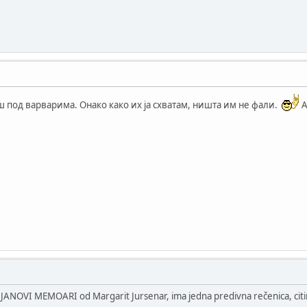
 под варварима. Онако како их ја схватам, ништа им не фали.
А
NOVI MEMOARI od Margarit Jursenar, ima jedna predivna rečenica, citi