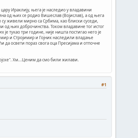
о цару Ираклију, њега је наследио у владавини
ина од њих се родио Вишеслав (Војислав), а од њега
и су живели мирно са Србима, као блиски суседи,
ћи од њих доброчинства. Током владавине тог истог
х је тукао три године, није ништа постигао него је
тимир и Стројимир и Гојник наследили владање
и да освети пораз свога оца Пресијама и отпочне
војске". Хм...Ценим да смо били жилави.
#1