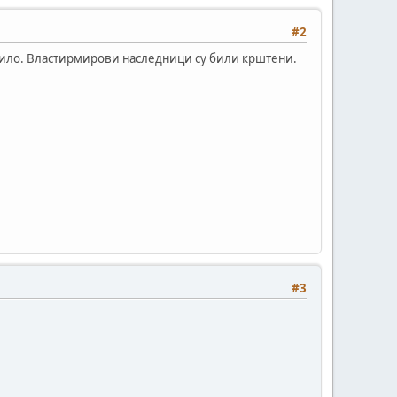
#2
 било. Властирмирови наследници су били крштени.
#3