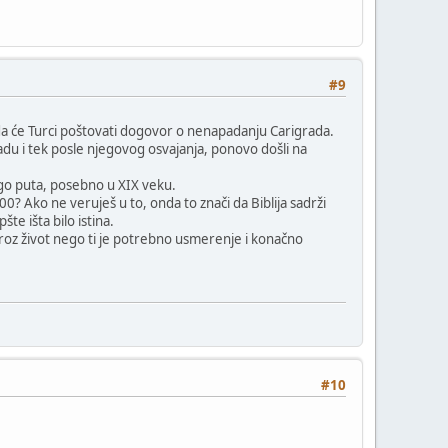
#9
 da će Turci poštovati dogovor o nenapadanju Carigrada.
radu i tek posle njegovog osvajanja, ponovo došli na
mnogo puta, posebno u XIX veku.
700? Ako ne veruješ u to, onda to znači da Biblija sadrži
šte išta bilo istina.
 kroz život nego ti je potrebno usmerenje i konačno
#10