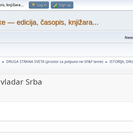
s, knjižara...
.
Log in
Sign up
— edicija, časopis, knjižara...
New
DRUGA STRANA SVETA (prostor za potpuno ne-SF&F teme)
ISTORIJA, DRU
►
►
 vladar Srba