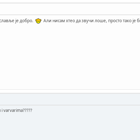
ославље је добро.
Али нисам хтео да звучи лоше, просто тако је
u i varvarima?????