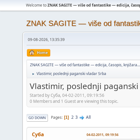
Welcome to
ZNAK SAGITE — više od fantastike — edicija, časopi
ZNAK SAGITE — više od fantastike 
09-08-2026, 13:35:39
Home
ZNAK SAGITE — više od fantastike — edicija, časopis, knjižara...
Vlastimir, poslednji paganski vladar Srba
►
Vlastimir, poslednji paganski
Started by Суба, 04-02-2011, 09:19:56
0 Members and 1 Guest are viewing this topic.
2
3
All
Pages
1
GO DOWN
Суба
04-02-2011, 09:19:56