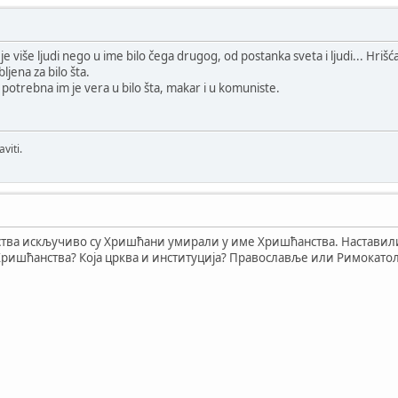
je više ljudi nego u ime bilo čega drugog, od postanka sveta i ljudi... Hr
ljena za bilo šta.
 i potrebna im je vera u bilo šta, makar i u komuniste.
viti.
тва искључиво су Хришћани умирали у име Хришћанства. Наставили с
е Хришћанства? Која црква и институција? Православље или Римокато