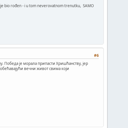
oš nije bio rođen - i u tom neverovatnom trenutku, SAMO
#6
у. Победа је морала припасти Хришћанству, јер
, обећавајући вечни живот свима који