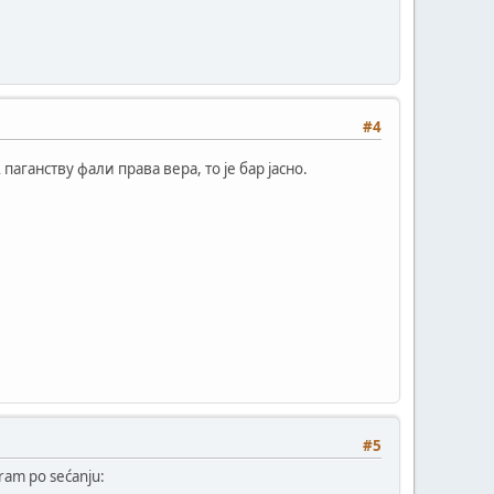
#4
 паганству фали права вера, то је бар јасно.
#5
ram po sećanju: