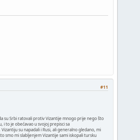
#11
da su Srbi ratovali protiv Vizantije mnogo prije nego što
 i to je obećavao u svojoj prepisci sa
Vizantiju su napadali i Rusi, ali generalno gledano, mi
ć što smo mi slabljenjem Vizantije sami iskopali tursku