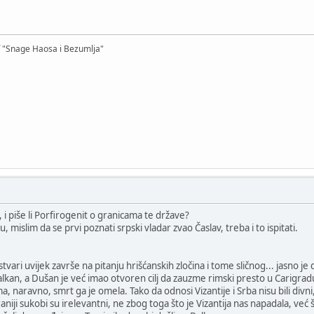
f "Snage Haosa i Bezumlja"
, i piše li Porfirogenit o granicama te države?
u, mislim da se prvi poznati srpski vladar zvao Časlav, treba i to ispitati.
vari uvijek završe na pitanju hrišćanskih zločina i tome sličnog... jasno je 
lkan, a Dušan je već imao otvoren cilj da zauzme rimski presto u Carigradu,
naravno, smrt ga je omela. Tako da odnosi Vizantije i Srba nisu bili divni, 
 i raniji sukobi su irelevantni, ne zbog toga što je Vizantija nas napadala, ve