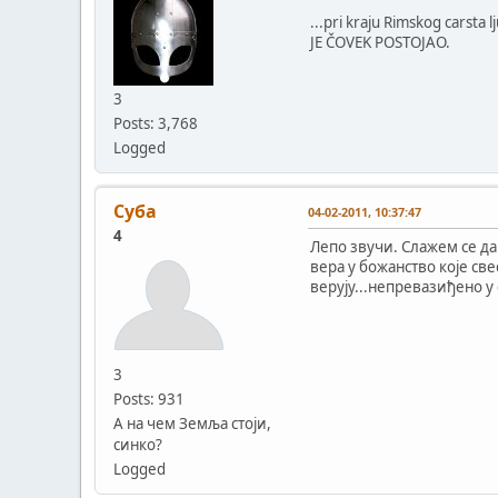
...pri kraju Rimskog carsta 
JE ČOVEK POSTOJAO.
3
Posts: 3,768
Logged
Суба
04-02-2011, 10:37:47
4
Лепо звучи. Слажем се да
вера у божанство које св
верују...непревазиђено у
3
Posts: 931
А на чем Земља стоји,
синко?
Logged