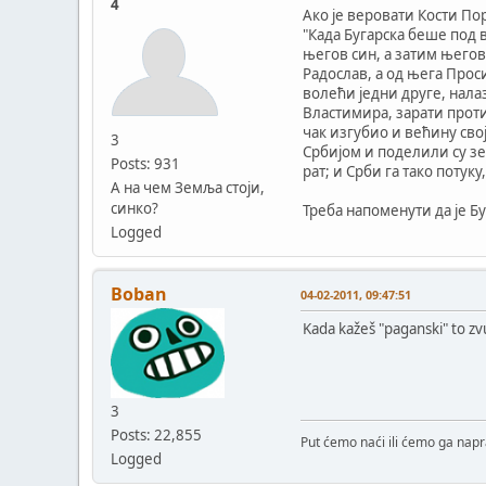
4
Ако је веровати Кости П
"Када Бугарска беше под в
његов син, а затим његов
Радослав, а од њега Прос
волећи једни друге, нала
Властимира, зарати против
чак изгубио и већину сво
3
Србијом и поделили су зе
Posts: 931
рат; и Срби га тако потук
А на чем Земља стоји,
синко?
Треба напоменути да је Бу
Logged
Boban
04-02-2011, 09:47:51
Kada kažeš "paganski" to zv
3
Posts: 22,855
Put ćemo naći ili ćemo ga napra
Logged