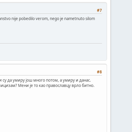
#7
išćanstvo nije pobedilo verom, nego je nametnuto silom
#8
у да умиру још много потом, а умиру и данас.
лицизам? Мени је то као православцу врло битно.