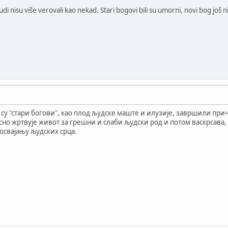
ljudi nisu više verovali kao nekad. Stari bogovi bili su umorni, novi bog j
 су "стари богови", као плод људске маште и илузије, завршили прич
есно жртвује живот за грешни и слаби људски род и потом васкрсава
 освајању људских срца.