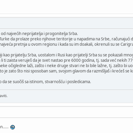
 od najvećih neprijatelja i progonitelja Srba.
u Turke da prolaze preko njihove teritorije u napadima na Srbe, računajući
i najveća pretnja u ovom regionu i kada su im doakali, okrenuli su se Carig
tiji kao prijatelju Srba, uostalom i Rusi kao prijatelji Srba su se pokazali 
a li ti zaista veruješ da je svet nastao pre 6000 godina, tj. sada već nekih 7
eke očigledne laži, zašto i neke druge stvari ne bi bile lažne, tj. zašto bi uop
 to je zato što nisi sposoban sam, svojom glavom da razmišljaš i krećeš se
ab da se suočiš sa istinom, stvarnošću i posledicama.
viti.
an.....