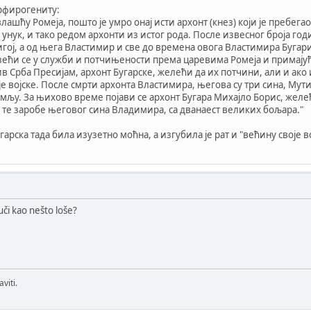
орфирогениту:
лашћу Ромеја, пошто је умро онај исти архонт (кнез) који је пребега
 унук, и тако редом архонти из истог рода. После извесног броја год
игој, а од њега Властимир и све до времена овога Властимира Бугар
зећи се у служби и потчињености према царевима Ромеја и примају
 Срба Пресијам, архонт Бугарске, желећи да их потчини, али и ако и
је војске. После смрти архонта Властимира, његова су три сина, Му
мљу. За њихово време појави се архонт Бугара Михајло Борис, желећ
у, те заробе његовог сина Владимира, са дванаест великих бољара."
гарска тада била изузетно моћна, а изгубила је рат и "већину своје 
uči kao nešto loše?
viti.