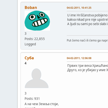
Boban
04-02-2011, 10:41:25
U ime Hrišćanstva pobijeno 
kakva nikad pre nije upotreb
A ljudi su sami po sebi slabi
3
Posts: 22,855
Put ćemo naći ili ćemo ga napra
Logged
Суба
04-02-2011, 12:06:08
4
Првих три века Хришћанс
Друго, ко је убијао у им
3
Posts: 931
А на чем Земља стоји,