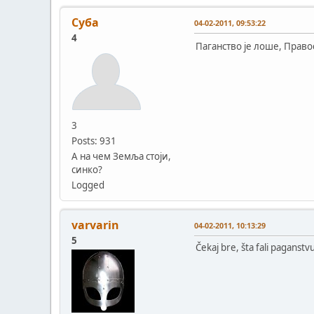
Суба
04-02-2011, 09:53:22
4
Паганство је лоше, Прав
3
Posts: 931
А на чем Земља стоји,
синко?
Logged
varvarin
04-02-2011, 10:13:29
5
Čekaj bre, šta fali paganstv