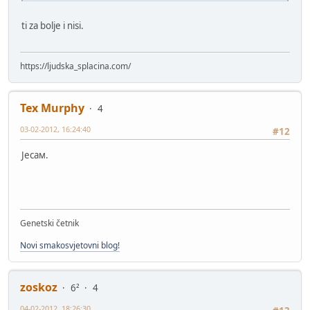
ti za bolje i nisi.
https://ljudska_splacina.com/
Tex Murphy
4
03-02-2012, 16:24:40
#12
Јесам.
Genetski četnik
Novi smakosvjetovni blog!
zoskoz
6²
4
04-02-2012, 18:26:30