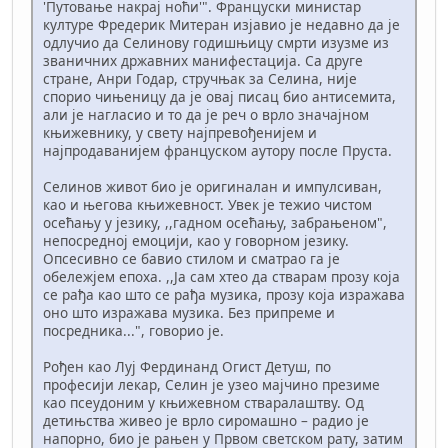
'Путовање накрај ноћи'". Француски министар
културе Фредерик Митеран изјавио је недавно да је
одлучио да Селинову годишњицу смрти изузме из
званичних државних манифестација. Са друге
стране, Анри Годар, стручњак за Селина, није
спорио чињеницу да је овај писац био антисемита,
али је нагласио и то да је реч о врло значајном
књижевнику, у свету најпревођенијем и
најпродаванијем француском аутору после Пруста.
Селинов живот био је оригиналан и импулсиван,
као и његова књижевност. Увек је тежио чистом
осећању у језику, ,,гадном осећању, забрањеном",
непосредној емоцији, као у говорном језику.
Опсесивно се бавио стилом и сматрао га је
обележјем епоха. ,,Ја сам хтео да стварам прозу која
се рађа као што се рађа музика, прозу која изражава
оно што изражава музика. Без припреме и
посредника...", говорио је.
Рођен као Луј Фердинанд Огист Детуш, по
професији лекар, Селин је узео мајчино презиме
као псеудоним у књижевном стваралаштву. Од
детињства живео је врло сиромашно – радио је
напорно, био је рањен у Првом светском рату, затим