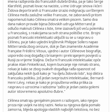
imena razbjesnila dio francuskih dušebrižnika, pa je tako Serge
Klarsfeld, poznati lovac na naciste, u ime Udruge sinova i kćeri
Židova deportiranih iz Francuske izrazio indignaciju uvrštenjem
Célinea među zaslužne velike Francuze, ne zaboravivši pritom
napomenuti kako Célinea smatra velikim piscem. Samo dva
dana nakon provale bijesa židovskih udruga Mitterrand je
odlučio maknuti Célinea s liste, time izazvavši još veću polemiku
u Francuskoj, s reakcijama sa svih strana političke crte. Brojni
poznati francuski intelektualci uključili su se u raspravu o
Célineu, pa je tako ugledni književnik Philippe Sollers napao
Mitterranda zbog cenzure, dok je član znamenite Académie
française Frédéric Vitoux, ujedno i autor Célineove biografije,
usporedio ovaj događaj s brisanjem i prekrajanjem povijesti u
Rusiji za vrijeme Staljina. Dežurni francuski intelektualac opće
prakse Alain Finkielkraut, kojem buncanje nije nimalo strano,
rekao je kako se zbog ovakvih događaja rađa opasnost od
zaključaka nekih ljudi kako je "na djelu židovski lobi", koji diktira
francusku politiku. Još jedan sveprisutni intelektualac, Bernard-
Henri Lévy, rekao je kako je propuštena velika prilika za
raspravu o uzrocima i razlozima "zašto je jedan zaista golemi
autor istovremeno apsolutno đubre."
Célinea smatraju genijalnim piscem s razlogom, iako njegov
proza nije uvijek na istoj razini. Neka su njegova djela pomalo
zamorna, blijeda apologija vlastitih najboljih tekstova, no bez