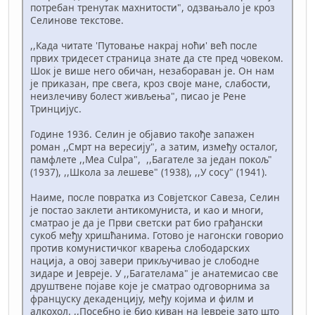
потребан тренутак махнитости", одзвањало је кроз
Селинове текстове.
,,Када читате 'Путовање накрај ноћи' већ после
првих тридесет страница знате да сте пред човеком.
Шок је више него обичан, незабораван је. Он нам
је приказан, пре свега, кроз своје мане, слабости,
неизлечиву болест живљења", писао је Рене
Тринцијус.
Године 1936. Селин је објавио такође запажен
роман ,,Смрт на вересију", а затим, између осталог,
памфлете ,,Mea Culpa", ,,Багателе за један покољ"
(1937), ,,Школа за лешеве" (1938), ,,У сосу" (1941).
Наиме, после повратка из Совјетског Савеза, Селин
је постао заклети антикомуниста, и као и многи,
сматрао је да је Први светски рат био грађански
сукоб међу хришћанима. Готово је нагонски говорио
против комунистичког кварења слободарских
нација, а овој завери прикључивао је слободне
зидаре и Јевреје. У ,,Багателама" је анатемисао све
друштвене појаве које је сматрао одговорнима за
француску декаденцију, међу којима и филм и
алкохол. ,,Посебно је био киван на Јевреје зато што