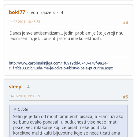
boki77
von Trauzers
4
14-02-2011, 18:48:33
#4
Danas je sve antisemitizam... jedini problem je što jevreji nisu
jedini semiti, je l... uništiti pisce u ime korektnosti.
http://www.carobnaknjiga.com/1f6919dd-0740-478f-9a24-
c1f7fda3335b/Kuda-me-je-odvelo-ubistvo-bele-pticurine.aspx
sleep
4
14-02-2011, 19:05:39
#5
Quote
Selin je jedan od mojih omiljenih pisaca, a Francuzi ako
se budu ovako ponasali u buducnosti vise nece imati
pisce, vec mlakonje koji ce pisati neke politicki
korektne multi-kulti bljuvotine koje se nece ticati ama