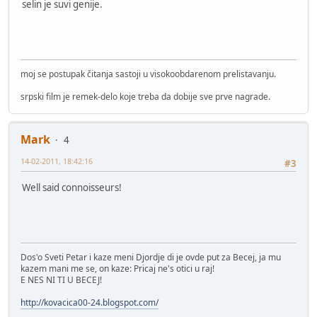
selin je suvi genije.
moj se postupak čitanja sastoji u visokoobdarenom prelistavanju.
srpski film je remek-delo koje treba da dobije sve prve nagrade.
Mark
4
14-02-2011, 18:42:16
#3
Well said connoisseurs!
Dos'o Sveti Petar i kaze meni Djordje di je ovde put za Becej, ja mu
kazem mani me se, on kaze: Pricaj ne's otici u raj!
E NES NI TI U BECEJ!
http://kovacica00-24.blogspot.com/