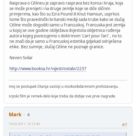
Rasprava o Célineu je zapravo rasprava bez konca i kraja, koja
se može prenijeti i na druge zemlje koje se diče sličnim
primjerima, kao što su Ezra Pound ili Knut Hamsun, usprkos
tome što pravednički britanski mediji sada trube kako se slučaj
Céline može dogoditi samo u Francuskoj. Francuska jest zemlja
u kojoj se ove godine obilježava dvjestota obljetnica rođenja
autora kojeg povezujemo s doktrinom 'L'art pour l'art' , no to
ne znači da je samo u Francuskoj estetika gdjekad odriješena
etike. Bez sumnje, slučaj Céline ne poznaje granice.
Neven Svilar
http://www.booksa.hr/vijesti/ostalo/2237
moj se postupak čitanja sastoji u visokoobdarenom prelistavanju.
srpski film je remek-delo koje treba da dobije sve prve nagrade.
Mark
4
19-02-2011, 16:13:40
#7