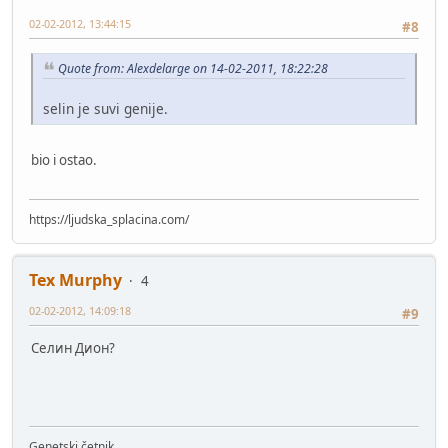
02-02-2012, 13:44:15
#8
Quote from: Alexdelarge on 14-02-2011, 18:22:28
selin je suvi genije.
bio i ostao.
https://ljudska_splacina.com/
Tex Murphy
4
02-02-2012, 14:09:18
#9
Селин Дион?
Genetski četnik