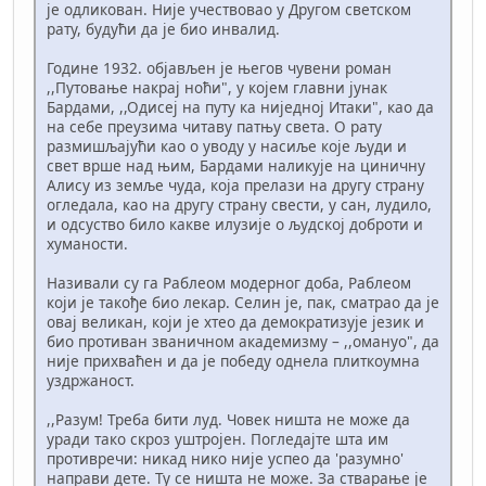
је одликован. Није учествовао у Другом светском
рату, будући да је био инвалид.
Године 1932. објављен је његов чувени роман
,,Путовање накрај ноћи", у којем главни јунак
Бардами, ,,Одисеј на путу ка ниједној Итаки", као да
на себе преузима читаву патњу света. О рату
размишљајући као о уводу у насиље које људи и
свет врше над њим, Бардами наликује на циничну
Алису из земље чуда, која прелази на другу страну
огледала, као на другу страну свести, у сан, лудило,
и одсуство било какве илузије о људској доброти и
хуманости.
Називали су га Раблеом модерног доба, Раблеом
који је такође био лекар. Селин је, пак, сматрао да је
овај великан, који је хтео да демократизује језик и
био противан званичном академизму – ,,омануо", да
није прихваћен и да је победу однела плиткоумна
уздржаност.
,,Разум! Треба бити луд. Човек ништа не може да
уради тако скроз уштројен. Погледајте шта им
противречи: никад нико није успео да 'разумно'
направи дете. Ту се ништа не може. За стварање је