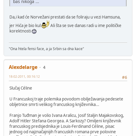
bas nikoga ...
Da,i kad će Norvežani prestati da se foliraju u vezi Hamsuna,
jer Hića je bio kul
Ali šta se sve danas radi u ime političke
korektnosti
"Ona htela fensi face, a ja Srbin sa dna kace"
Alexdelarge
4
18-02-2011, 00:16:12
#6
Slučaj Céline
U Francuskoj traje polemika povodom obilježavanja pedesete
obljetnice smrti velikog francuskog književnika...
Franjo Tuđman je volio Ivana Aralicu, Josif Staljin Majakovskog,
Adolf Hitler Stefana Georgea. A Sarkozy? Omiljeni književnik
francuskog predsjednika je Louis-Ferdinand Céline, pisac
jednog od najznačajnijih francuskih romana prve polovine