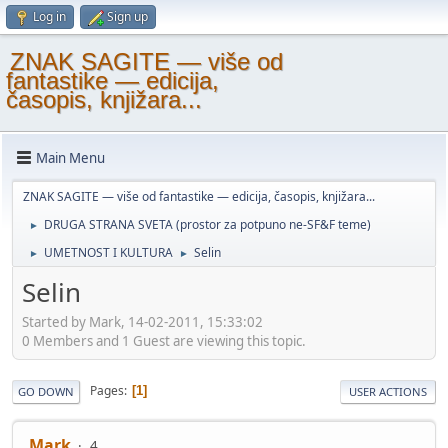
Log in
Sign up
ZNAK SAGITE — više od
fantastike — edicija,
časopis, knjižara...
Main Menu
ZNAK SAGITE — više od fantastike — edicija, časopis, knjižara...
DRUGA STRANA SVETA (prostor za potpuno ne-SF&F teme)
►
UMETNOST I KULTURA
Selin
►
►
Selin
Started by Mark, 14-02-2011, 15:33:02
0 Members and 1 Guest are viewing this topic.
Pages
1
GO DOWN
USER ACTIONS
Mark
4