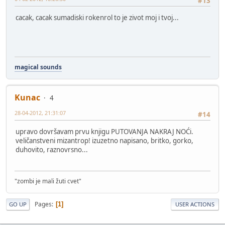
#13
cacak, cacak sumadiski rokenrol to je zivot moj i tvoj...
magical sounds
Kunac
4
28-04-2012, 21:31:07
#14
upravo dovršavam prvu knjigu PUTOVANJA NAKRAJ NOĆi.
veličanstveni mizantrop! izuzetno napisano, britko, gorko,
duhovito, raznovrsno...
"zombi je mali žuti cvet"
Pages
1
GO UP
USER ACTIONS