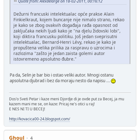
Quote from: Alexdelarge on 18-02-2011, 00:16:12
Dežurni francuski intelektualac opće prakse Alain
Finkielkraut, kojem buncanje nije nimalo strano, rekao
je kako se zbog ovakvih događaja rađa opasnost od
zaključaka nekih ljudi kako je "na djelu židovski lobi",
koji diktira francusku politiku. Još jedan sveprisutni
intelektualac, Bernard-Henri Lévy, rekao je kako je
propuštena velika prilika za raspravu o uzrocima i
razlozima "zašto je jedan zaista golemi autor
istovremeno apsolutno đubre."
Pa da, Selin je bar bio i ostao veliki autor. Mnogi ostanu
apsolutna djubrad i bez da moraju nesto da napisu ...
Dos'o Sveti Petar i kaze meni Djordje di je ovde put za Becej, ja mu
kazem mani me se, on kaze: Pricaj ne's otici u raj!
E NES NI TI U BECEJ!
http://kovacica00-24.blogspot.com/
Ghoul
4