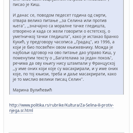
писао је Киш.
И данас се, поводом педесет година од смрти,
отвара велико питање ,,за Селина или против
њега", ,,значајно са моралне тачке гледишта,
отворено и када се жели говорити о естетској, о
уметничкој тачки гледишта", како је истакао Бранко
Кукић, у предговору часописа ,,Градац", из 1996, а
који је био посвећен овом књижевнику. Можда је
најбољи одговор на ово питање дао управо Киш, у
поменутим тексту о ,,Багателама за један покољ",
речима да ову књигу нису штампали у Француској
,,у име оних који које су масакрирали, и у име оних
које, по тој књизи, треба и даље масакрирати, како
је то мислио велики писац Селин".
Марина Вулићевић
http://www.politika.rs/rubrike/Kultura/Za-Selina-ili-protiv-
njega.sr.html