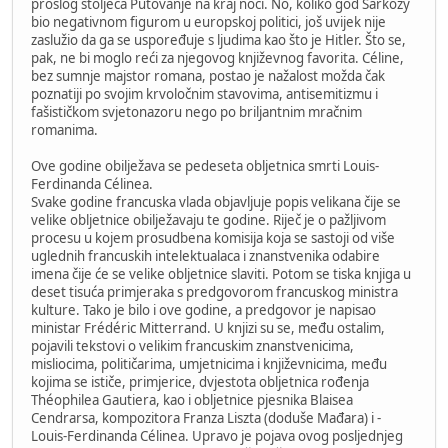
prošlog stoljeća Putovanje na kraj noći. No, koliko god Sarkozy
bio negativnom figurom u europskoj politici, još uvijek nije
zaslužio da ga se uspoređuje s ljudima kao što je Hitler. Što se,
pak, ne bi moglo reći za njegovog književnog favorita. Céline,
bez sumnje majstor romana, postao je nažalost možda čak
poznatiji po svojim krvoločnim stavovima, antisemitizmu i
fašističkom svjetonazoru nego po briljantnim mračnim
romanima.
Ove godine obilježava se pedeseta obljetnica smrti Louis-
Ferdinanda Célinea.
Svake godine francuska vlada objavljuje popis velikana čije se
velike obljetnice obilježavaju te godine. Riječ je o pažljivom
procesu u kojem prosudbena komisija koja se sastoji od više
uglednih francuskih intelektualaca i znanstvenika odabire
imena čije će se velike obljetnice slaviti. Potom se tiska knjiga u
deset tisuća primjeraka s predgovorom francuskog ministra
kulture. Tako je bilo i ove godine, a predgovor je napisao
ministar Frédéric Mitterrand. U knjizi su se, među ostalim,
pojavili tekstovi o velikim francuskim znanstvenicima,
misliocima, političarima, umjetnicima i književnicima, među
kojima se ističe, primjerice, dvjestota obljetnica rođenja
Théophilea Gautiera, kao i obljetnice pjesnika Blaisea
Cendrarsa, kompozitora Franza Liszta (doduše Mađara) i -
Louis-Ferdinanda Célinea. Upravo je pojava ovog posljednjeg