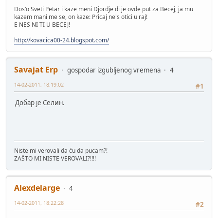
Dos'o Sveti Petar i kaze meni Djordje di je ovde put za Becej, ja mu
kazem mani me se, on kaze: Pricaj ne's otici u raj!
E NES NI TI U BECEJ!
http://kovacica00-24.blogspot.com/
Savajat Erp
gospodar izgubljenog vremena
4
14-02-2011, 18:19:02
#1
Добар је Селин.
Niste mi verovali da ću da pucam?!
ZAŠTO MI NISTE VEROVALI?!!!!
Alexdelarge
4
14-02-2011, 18:22:28
#2