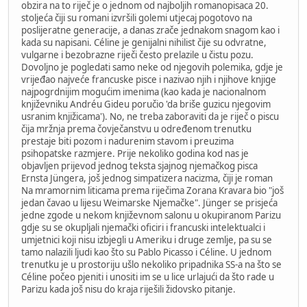
obzira na to riječ je o jednom od najboljih romanopisaca 20.
stoljeća čiji su romani izvršili golemi utjecaj pogotovo na
poslijeratne generacije, a danas zrače jednakom snagom kao i
kada su napisani. Céline je genijalni nihilist čije su odvratne,
vulgarne i bezobrazne riječi često prelazile u čistu pozu.
Dovoljno je pogledati samo neke od njegovih polemika, gdje je
vrijeđao najveće francuske pisce i nazivao njih i njihove knjige
najpogrdnijim mogućim imenima (kao kada je nacionalnom
književniku Andréu Gideu poručio 'da briše guzicu njegovim
usranim knjižicama'). No, ne treba zaboraviti da je riječ o piscu
čija mržnja prema čovječanstvu u određenom trenutku
prestaje biti pozom i nadurenim stavom i preuzima
psihopatske razmjere. Prije nekoliko godina kod nas je
objavljen prijevod jednog teksta sjajnog njemačkog pisca
Ernsta Jüngera, još jednog simpatizera nacizma, čiji je roman
Na mramornim liticama prema riječima Zorana Kravara bio "još
jedan čavao u lijesu Weimarske Njemačke". Jünger se prisjeća
jedne zgode u nekom književnom salonu u okupiranom Parizu
gdje su se okupljali njemački oficiri i francuski intelektualci i
umjetnici koji nisu izbjegli u Ameriku i druge zemlje, pa su se
tamo nalazili ljudi kao što su Pablo Picasso i Céline. U jednom
trenutku je u prostoriju ušlo nekoliko pripadnika SS-a na što se
Céline počeo pjeniti i unositi im se u lice urlajući da što rade u
Parizu kada još nisu do kraja riješili židovsko pitanje.