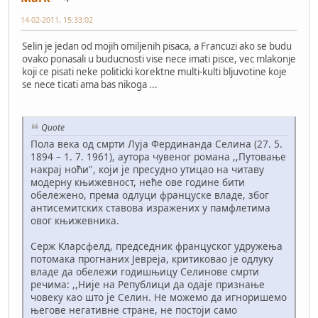
14-02-2011, 15:33:02
Selin je jedan od mojih omiljenih pisaca, a Francuzi ako se budu
ovako ponasali u buducnosti vise nece imati pisce, vec mlakonje
koji ce pisati neke politicki korektne multi-kulti bljuvotine koje
se nece ticati ama bas nikoga ...
Quote
Пола века од смрти Луја Фердинанда Селина (27. 5.
1894 – 1. 7. 1961), аутора чувеног романа ,,Путовање
накрај ноћи", који је пресудно утицао на читаву
модерну књижевност, неће ове године бити
обележено, према одлуци француске владе, због
антисемитских ставова изражених у памфлетима
овог књижевника.
Серж Кларсфелд, председник француског удружења
потомака прогнаних Јевреја, критиковао је одлуку
владе да обележи годишњицу Селинове смрти
речима: ,,Није на Републици да одаје признање
човеку као што је Селин. Не можемо да игноришемо
његове негативне стране, не постоји само