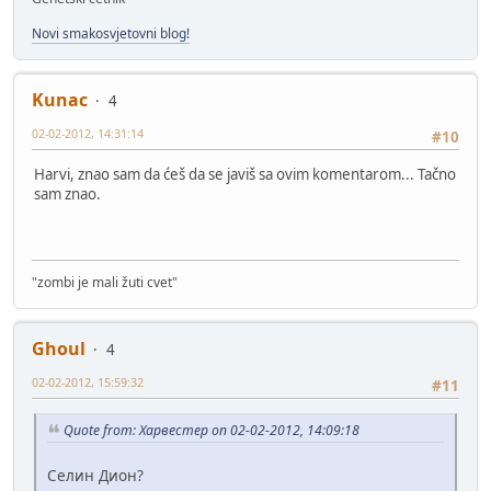
Novi smakosvjetovni blog!
Kunac
4
02-02-2012, 14:31:14
#10
Harvi, znao sam da ćeš da se javiš sa ovim komentarom... Tačno
sam znao.
"zombi je mali žuti cvet"
Ghoul
4
02-02-2012, 15:59:32
#11
Quote from: Харвестер on 02-02-2012, 14:09:18
Селин Дион?