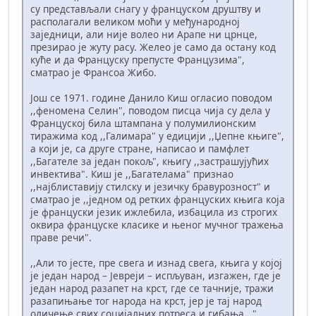
су представљали снагу у француском друштву и
располагали великом моћи у међународној
заједници, али није волео ни Арапе ни црнце,
презирао је жуту расу. Желео је само да остану код
куће и да Француску препусте Французима",
сматрао је Франсоа Жибо.
Још се 1971. године Данило Киш огласио поводом
,,феномена Селин", поводом писца чија су дела у
Француској била штампана у полумилионским
тиражима код ,,Галимара" у едицији ,,Џепне књиге",
а који је, са друге стране, написао и памфлет
,,Багателе за један покољ", књигу ,,застрашујућих
инвектива". Киш је ,,Багателама" признао
,,најблиставију стилску и језичку бравурозност" и
сматрао је ,,једном од ретких француских књига која
је француски језик ижлебила, избацила из строгих
оквира француске класике и њеног мучног тражења
праве речи".
,,Али то јесте, пре свега и изнад свега, књига у којој
је један народ – Јевреји – испљуван, изгажен, где је
један народ разапет на крст, где се тачније, тражи
разапињање тог народа на крст, јер је тај народ
оличење свих социјалних потреса и гибања...",