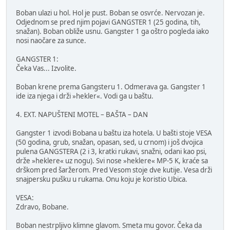
Boban ulazi u hol. Hol je pust. Boban se osvrće. Nervozan je.
Odjednom se pred njim pojavi GANGSTER 1 (25 godina, tih,
snažan). Boban obliže usnu. Gangster 1 ga oštro pogleda iako
nosi naočare za sunce.
GANGSTER 1:
Čeka Vas... Izvolite.
Boban krene prema Gangsteru 1. Odmerava ga. Gangster 1
ide iza njega i drži »hekler«. Vodi ga u baštu.
4. EXT. NAPUŠTENI MOTEL – BAŠTA – DAN
Gangster 1 izvodi Bobana u baštu iza hotela. U bašti stoje VESA
(50 godina, grub, snažan, opasan, sed, u crnom) i još dvojica
pulena GANGSTERA (2 i 3, kratki rukavi, snažni, odani kao psi,
drže »heklere« uz nogu). Svi nose »heklere« MP-5 K, kraće sa
drškom pred šaržerom. Pred Vesom stoje dve kutije. Vesa drži
snajpersku pušku u rukama. Onu koju je koristio Ubica.
VESA:
Zdravo, Bobane.
Boban nestrpljivo klimne glavom. Smeta mu govor. Čeka da