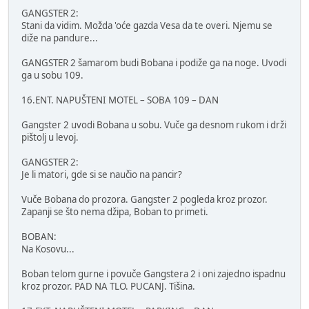
GANGSTER 2:
Stani da vidim. Možda 'oće gazda Vesa da te overi. Njemu se
diže na pandure...
GANGSTER 2 šamarom budi Bobana i podiže ga na noge. Uvodi
ga u sobu 109.
16.ENT. NAPUŠTENI MOTEL – SOBA 109 – DAN
Gangster 2 uvodi Bobana u sobu. Vuče ga desnom rukom i drži
pištolj u levoj.
GANGSTER 2:
Je li matori, gde si se naučio na pancir?
Vuče Bobana do prozora. Gangster 2 pogleda kroz prozor.
Zapanji se što nema džipa, Boban to primeti.
BOBAN:
Na Kosovu...
Boban telom gurne i povuče Gangstera 2 i oni zajedno ispadnu
kroz prozor. PAD NA TLO. PUCANJ. Tišina.