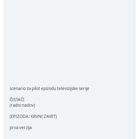
scenario za pilot epizodu televizijske serije
ČISTAČI
(radni naslov)
(EPIZODA: KRVNI ZAVET)
prva verzija