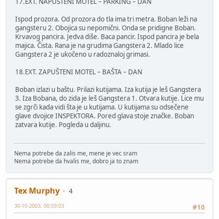
17.EXT. NAPUŠTENI MOTEL – PARKING – DAN
Ispod prozora. Od prozora do tla ima tri metra. Boban leži na
gangsteru 2. Obojica su nepomični. Onda se pridigne Boban.
Krvavog pancira. Jedva diše. Baca pancir. Ispod pancira je bela
majica. Čista. Rana je na grudima Gangstera 2. Mlado lice
Gangstera 2 je ukočeno u radoznaloj grimasi.
18.EXT. ZAPUŠTENI MOTEL – BAŠTA – DAN
Boban izlazi u baštu. Prilazi kutijama. Iza kutija je leš Gangstera
3. Iza Bobana, do zida je leš Gangstera 1. Otvara kutije. Lice mu
se zgrči kada vidi šta je u kutijama. U kutijama su odsečene
glave dvojice INSPEKTORA. Pored glava stoje značke. Boban
zatvara kutije. Pogleda u daljinu.
Nema potrebe da zalis me, mene je vec sram
Nema potrebe da hvalis me, dobro ja to znam
Tex Murphy
4
30-10-2003, 00:59:03
#10