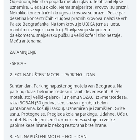
Odjednom, Ministra pogađa metak u glavu. Telohranitelji se
uznemire. Gledaju okolo. Nema snajperiste. Krovovi su prazni.
Nekoliko koncentričnih krugova krovova su prazni. Posle par
desetina koncentričnih krugova praznih krovova nalazi se vrh
Palate Beograđanka. Na tom krovu je UBICA (crna silueta,
mantil mu se vijori na vetru). Stavlja svoju skupocenu
dalekometnu snajpersku pušku u veliki kofer i tiho nestaje.
Među antenama.
ZATAMNJENJE
- ŠPICA –
2. EXT. NAPUŠTENI MOTEL – PARKING – DAN
Sunčan dan. Parking napuštenog motela van Beograda. Na
parking dolazi beli »mercedes« iz ranih devedesetih. Bliže
motelu stoji veliki »pajero« i u njemu VOZAČ. Iz »merscedesa«
izlazi BOBAN (50 godina, sed, snažan, grub, u belim
pantalonama, košulji i sakou). Uznemiren je i zamišljen. Grize
usnu. Protegne se. Pregleda kola na parkingu. Udahne. Uđe u
motel. Na zadnjem sedištu »mercedesa« stoje tri velike
papirne kese hrane iz nekog restorana brze hrane.
3. ENT. NAPUŠTENI MOTEL – HOL – DAN