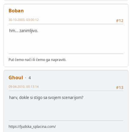
Boban
30-10-2003, 03:00:12
#12
hm... zanimljivo.
Put ćemo naći ili ćemo ga napraviti.
Ghoul
4
09-04-2010, 00:13:14
#13
harv, dokle si stigo sa svojem scenarijom?
https://ljudska_splacina.com/