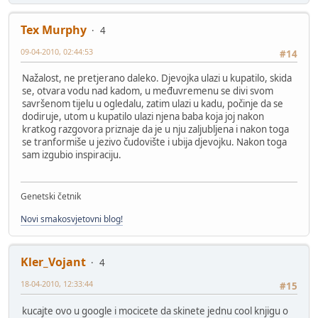
Tex Murphy
4
09-04-2010, 02:44:53
#14
Nažalost, ne pretjerano daleko. Djevojka ulazi u kupatilo, skida
se, otvara vodu nad kadom, u međuvremenu se divi svom
savršenom tijelu u ogledalu, zatim ulazi u kadu, počinje da se
dodiruje, utom u kupatilo ulazi njena baba koja joj nakon
kratkog razgovora priznaje da je u nju zaljubljena i nakon toga
se tranformiše u jezivo čudovište i ubija djevojku. Nakon toga
sam izgubio inspiraciju.
Genetski četnik
Novi smakosvjetovni blog!
Kler_Vojant
4
18-04-2010, 12:33:44
#15
kucajte ovo u google i mocicete da skinete jednu cool knjigu o