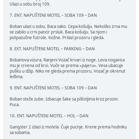
Ulazi u sobu broj 109.
7. ENT. NAPUŠTENI MOTEL – SOBA 109 – DAN
Boban ulazi u sobu. Baca sako. Cepa košulju. Nekoliko zrna mu
se zabilo u crni pancir prsluk. Baca košulju. Sa njom i
potpazušne futrole. Kožne. Prilazi prozoru i gleda.
8. EXT. NAPUŠTENI MOTEL – PARKING – DAN
Bobanova vizura. Ranjeni Vozač krvari iz noge. Leva nogavica
mu je crvena od krvi. Vuče se prema »pajeru«. Vesa ubacuje
pušku u džip. Niko ne gleda prema prozoru. Vozač je okrenut
leđima.
9. ENT. NAPUŠTENI MOTEL – SOBA 109 – DAN
Boban steže zube. Izbacuje šake sa pištoljima kroz prozor.
Puca.
10. ENT. NAPUŠTENI MOTEL – HOL – DAN
Gangster 2 izlazi iz motela. Čuje pucnje. Krene prema hodniku
sa sobama.