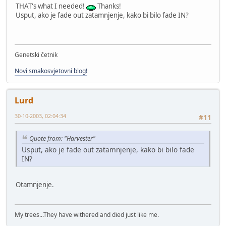
THAT's what I needed!
Thanks!
Usput, ako je fade out zatamnjenje, kako bi bilo fade IN?
Genetski četnik
Novi smakosvjetovni blog!
Lurd
30-10-2003, 02:04:34
#11
Quote from: "Harvester"
Usput, ako je fade out zatamnjenje, kako bi bilo fade
IN?
Otamnjenje.
My trees...They have withered and died just like me.