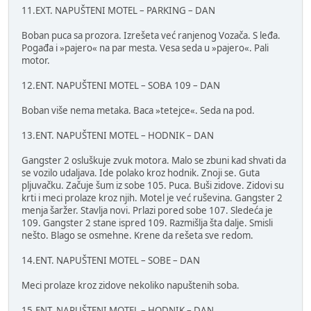
11.EXT. NAPUŠTENI MOTEL – PARKING – DAN
Boban puca sa prozora. Izrešeta već ranjenog Vozača. S leđa.
Pogađa i »pajero« na par mesta. Vesa seda u »pajero«. Pali
motor.
12.ENT. NAPUŠTENI MOTEL – SOBA 109 – DAN
Boban više nema metaka. Baca »tetejce«. Seda na pod.
13.ENT. NAPUŠTENI MOTEL – HODNIK – DAN
Gangster 2 osluškuje zvuk motora. Malo se zbuni kad shvati da
se vozilo udaljava. Ide polako kroz hodnik. Znoji se. Guta
pljuvačku. Začuje šum iz sobe 105. Puca. Buši zidove. Zidovi su
krti i meci prolaze kroz njih. Motel je već ruševina. Gangster 2
menja šaržer. Stavlja novi. Prlazi pored sobe 107. Sledeća je
109. Gangster 2 stane ispred 109. Razmišlja šta dalje. Smisli
nešto. Blago se osmehne. Krene da rešeta sve redom.
14.ENT. NAPUŠTENI MOTEL – SOBE – DAN
Meci prolaze kroz zidove nekoliko napuštenih soba.
15.ENT. NAPUŠTENI MOTEL – HODNIK – DAN