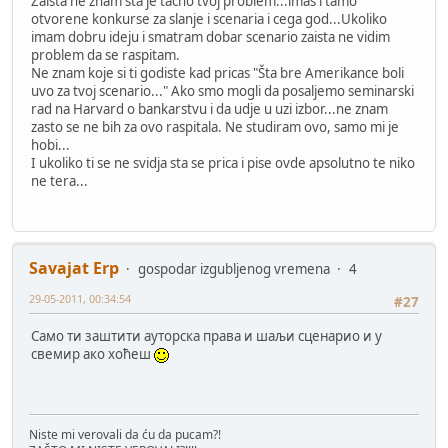
Zaista ne znam sta je tacno tvoj problem...imas i tamo
otvorene konkurse za slanje i scenaria i cega god...Ukoliko
imam dobru ideju i smatram dobar scenario zaista ne vidim
problem da se raspitam.
Ne znam koje si ti godiste kad pricas "Šta bre Amerikance boli
uvo za tvoj scenario..." Ako smo mogli da posaljemo seminarski
rad na Harvard o bankarstvu i da udje u uzi izbor...ne znam
zasto se ne bih za ovo raspitala. Ne studiram ovo, samo mi je
hobi...
I ukoliko ti se ne svidja sta se prica i pise ovde apsolutno te niko
ne tera...
Savajat Erp
gospodar izgubljenog vremena
4
29-05-2011, 00:34:54
#27
Само ти заштити ауторска права и шаљи сценарио и у
свемир ако хоћеш
Niste mi verovali da ću da pucam?!