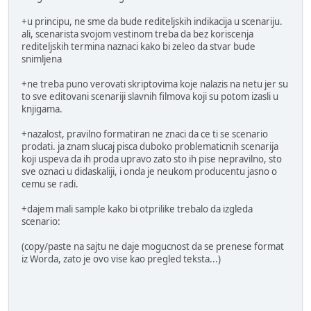
+u principu, ne sme da bude rediteljskih indikacija u scenariju.
ali, scenarista svojom vestinom treba da bez koriscenja
rediteljskih termina naznaci kako bi zeleo da stvar bude
snimljena
+ne treba puno verovati skriptovima koje nalazis na netu jer su
to sve editovani scenariji slavnih filmova koji su potom izasli u
knjigama.
+nazalost, pravilno formatiran ne znaci da ce ti se scenario
prodati. ja znam slucaj pisca duboko problematicnih scenarija
koji uspeva da ih proda upravo zato sto ih pise nepravilno, sto
sve oznaci u didaskaliji, i onda je neukom producentu jasno o
cemu se radi.
+dajem mali sample kako bi otprilike trebalo da izgleda
scenario:
(copy/paste na sajtu ne daje mogucnost da se prenese format
iz Worda, zato je ovo vise kao pregled teksta...)