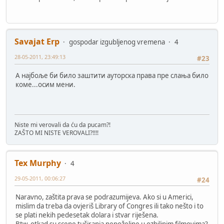
Savajat Erp
gospodar izgubljenog vremena
4
28-05-2011, 23:49:13
#23
А најбоље би било заштити ауторска права пре слања било
коме...осим мени.
Niste mi verovali da ću da pucam?!
ZAŠTO MI NISTE VEROVALI?!!!!
Tex Murphy
4
29-05-2011, 00:06:27
#24
Naravno, zaštita prava se podrazumijeva. Ako si u Americi,
mislim da treba da ovjeriš Library of Congres ili tako nešto i to
se plati nekih pedesetak dolara i stvar riješena.