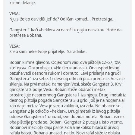
krene delanje.
VESA:
Nju si želeo da vidiš, jel' da? Odličan komad... Pretresi ga...
Gangster 1 kači »hekler« za naročitu gajku na sakou. Hoće da
pretrese Bobana.
VESA:
Sreo sam neke tvoje prijatelje. Saradnike.
Boban klimne glavom. Odjednom vadi dva pištolja CZ-57, tzv.
»tetejca«. Oni probijaju. »Hekleri« udaraju. Onaj ispod levog
pazuha vadi desnom rukom i obrnuto. Levi prislanja na grudi
Gangstera 1 iza sebe. Iz desnog odmah puca preda se. Vesa se
sklanja. Na prvi metak, namenjen Vesi, skače Gangster 3. Krv
gangstera 3 polije Vesu. Boban steže obarač i metak
prostreljuje nespremnog Gangstera 1 iza njega. Drugi metak iz
desnog pištolja pogađa Gangstera 3 u grlo. Još je na nogama ali
kao da je mrtav. Vesa je već u zaklonu, iza zida. Ne obazire se.
Gangster 2 je otkočio »hekler«. Drugi metak iz levog pištolja
odnese Gangstera 1 unazad, sve do zida motela. Boban usmeri
oba pištolja preda se. Boban i Gangster 2 pucaju u isto vreme.
Bobanovi meci otkidaju parče zida a nekoliko hitaca iz prvog
rafala bacaju Bobana unazad, na tlo. Novi rafal stiže iz oblaka