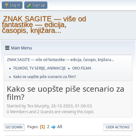
Log in
Sign up
ZNAK SAGITE — više od
fantastike — edicija,
časopis, knjižara...
Main Menu
ZNAK SAGITE — više od fantastike — edicija, časopis, knjižara...
FILMOVI, TV SERIJE, ANIMACIJE
OKO FILMA
►
►
Kako se uopšte piše scenario za film?
►
Kako se uopšte piše scenario za
film?
Started by Tex Murphy, 26-10-2003, 01:06:03
0 Members and 2 Guests are viewing this topic.
2
All
Pages
1
GO DOWN
USER ACTIONS