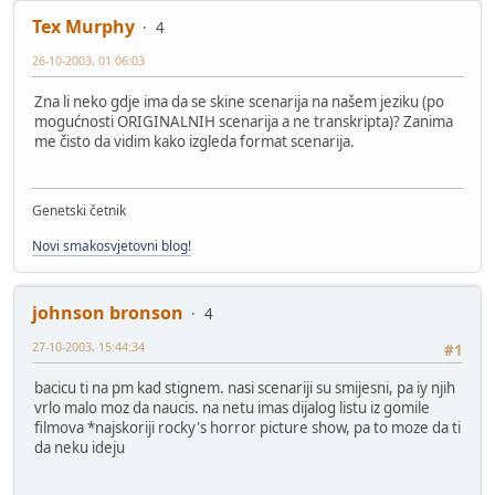
Tex Murphy
4
26-10-2003, 01:06:03
Zna li neko gdje ima da se skine scenarija na našem jeziku (po
mogućnosti ORIGINALNIH scenarija a ne transkripta)? Zanima
me čisto da vidim kako izgleda format scenarija.
Genetski četnik
Novi smakosvjetovni blog!
johnson bronson
4
27-10-2003, 15:44:34
#1
bacicu ti na pm kad stignem. nasi scenariji su smijesni, pa iy njih
vrlo malo moz da naucis. na netu imas dijalog listu iz gomile
filmova *najskoriji rocky's horror picture show, pa to moze da ti
da neku ideju