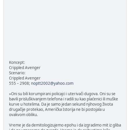
Koncept:
Crippled Avenger
Scenario:
Crippled Avenger
555 – 2908;
noptt2002@yahoo.com
»Oni su bili korumpirani policajci i uterivači dugova. Oni su se
bavili prisluškivanjem telefona i radili su kao plaćenici ili muške
kurve u hotelima. Da je samo jedan sekund njihovog života
drugačije protekao, Američka Istorija ne bi postojala u
ovakvom obliku.
Vreme je da demitologizujemo epohu i da izgradimo mit iz gliba