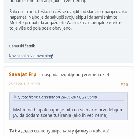
dodam scene tuširanja (ako ih već nema).
Šalu na stranu, teško da ćeš se ovajditi od slanja scenarija ovako
napamet. Najbolje da sakupiš svoju ekipu i da sami snimite.
Možete probati da angažujete Warlocka za specijalne efekte i
to je više od pola posla obavljeno.
Genetski četnik
Novi smakosvjetovni blog!
Savajat Erp
gospodar izgubljenog vremena
4
28-05-2011, 21:49:06
#20
Quote from: Harvester on 28-05-2011, 21:35:48
Mislim da bi ipak najbolje bilo da scenario prvi dobijem
JA, da dodam scene tuširanja (ako ih već nema).
Ти би додао сцене туширања и у филму о жабама!