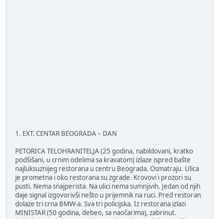
1. EXT. CENTAR BEOGRADA – DAN
PETORICA TELOHRANITELJA (25 godina, nabildovani, kratko
podšišani, u crnim odelima sa kravatom) izlaze ispred bašte
najluksuznijeg restorana u centru Beograda. Osmatraju. Ulica
je prometna i oko restorana su zgrade. Krovovi i prozori su
pusti. Nema snajperista. Na ulici nema sumnjivih. Jedan od njih
daje signal izgovorivši nešto u prijemnik na ruci. Pred restoran
dolaze tri crna BMW-a. Sva tri policijska. Iz restorana izlazi
MINISTAR (50 godina, debeo, sa naočarima), zabrinut.