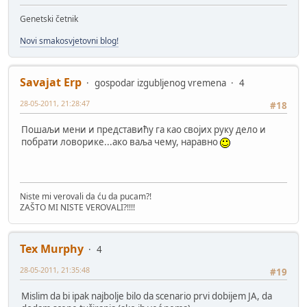
Genetski četnik
Novi smakosvjetovni blog!
Savajat Erp
gospodar izgubljenog vremena
4
28-05-2011, 21:28:47
#18
Пошаљи мени и представићу га као својих руку дело и
побрати ловорике...ако ваља чему, наравно
Niste mi verovali da ću da pucam?!
ZAŠTO MI NISTE VEROVALI?!!!!
Tex Murphy
4
28-05-2011, 21:35:48
#19
Mislim da bi ipak najbolje bilo da scenario prvi dobijem JA, da