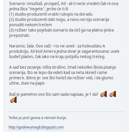
Scenario: smućkaš, prospeš, itd - ali ti neće vredeti čak ni ona
jedna žlica "Vegete", jerbo će ti ili
(1) studio-producenti vratiti rukopis na doradu
(2) studio-producenti dati nogu, a novu verziju scenarija
ponuditi nekom trećem
(3) režiser tako pojebati scenario da ćeš ga na platnu jedva
prepoznati.
Naravno, šala. Ovo važi - i to ne uvek - za holivudsku A
produkciju. Ali kod Amera jedna stvar je zagarantovana: uvek
budeš plaćen, čak iako na kraju potpišu nekog trećeg.
A sad bez zezanja: ništa strašno. Imaš nekoliko škola pisanja
scenarija, što se lepo da videti kad sa neta skineš razne
primere. Bitno je: sve što hoćeš da režiser vidi, i da glumci
učine, stavi na papir.
Baš je pametno ovo što sam sada napisao, je l' da?
Teško je jesti govna a nemati iluzije.
http://godineumagli.blogspot.com