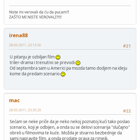
Niste mi verovali da ću da pucam?!
ZAŠTO MI NISTE VEROVALI?!!!!
irena88
28-05-2011, 23:13:26
#21
U pitanju je ozbiljan film
triler-drama i trenutno se prevodi
Od septembra sam u Americi pa mozda tamo dodjem na ideju
kome da predam scenario
mac
28-05-2011, 23:35:20
#22
Sećam se neke priče da je neko nekoj poznatoj kući tako poslao
scenario, koji je odbijen, a onda su se delovi scenarija "slučajno"
obreli u filmovima te kuće. Možda je stvarno bezbednije da
sami napravite film, a onda prodate prava za rimejk.