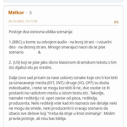
Melkor
5
28-10-2003, 13:11:38
#6
Postoje dva osnovna oblika scenarija:
1.(BBC) u kome su odvojeni audio - na levoj strani - i vizuelni
deo - na desnoj strani. Mnogo smarajuci nacin da se pise
scenario &
2. (US) koji se pise jako slicno klasicnom dramskom tekstu s tim
sto dijalozi idu po sredini.
Dalje (ovo sad pricam za nase uslove) oznake koje ces ti koristiti
za oznacavanje mesta (EXT, INT) i druge (VO, OFF) su dosta
individualne, i neke se mogu koristiti ili ne, dve osobe ce ih
postaviti na razlicitom mestu u istom textu etc. Takodje,
naznake reditelju i sl. opet zavise od pisca, reditelja,
producenta. Neki reditelji vole kad im naznacis sve detalje neki
ne mogu da smisle, neki producenti ti vracaju scenario da
izbacis sve delove koji "treba da stoje u knizi snimanja". Mislim
pravila postoje, ali nisu bas biblija.