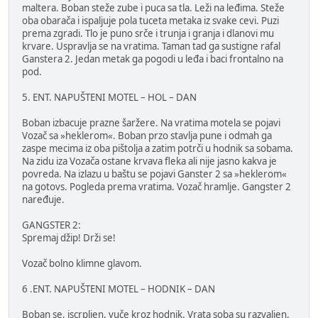
maltera. Boban steže zube i puca sa tla. Leži na leđima. Steže
oba obarača i ispaljuje pola tuceta metaka iz svake cevi. Puzi
prema zgradi. Tlo je puno srče i trunja i granja i dlanovi mu
krvare. Uspravlja se na vratima. Taman tad ga sustigne rafal
Ganstera 2. Jedan metak ga pogodi u leđa i baci frontalno na
pod.
5. ENT. NAPUŠTENI MOTEL – HOL – DAN
Boban izbacuje prazne šaržere. Na vratima motela se pojavi
Vozač sa »heklerom«. Boban przo stavlja pune i odmah ga
zaspe mecima iz oba pištolja a zatim potrči u hodnik sa sobama.
Na zidu iza Vozača ostane krvava fleka ali nije jasno kakva je
povreda. Na izlazu u baštu se pojavi Ganster 2 sa »heklerom«
na gotovs. Pogleda prema vratima. Vozač hramlje. Gangster 2
naređuje.
GANGSTER 2:
Spremaj džip! Drži se!
Vozač bolno klimne glavom.
6 .ENT. NAPUŠTENI MOTEL – HODNIK – DAN
Boban se, iscrpljen, vuče kroz hodnik. Vrata soba su razvaljen.