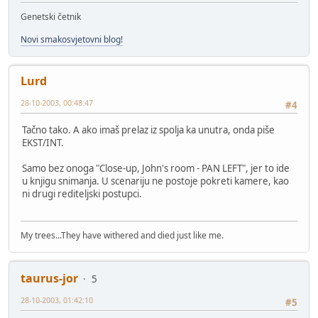
Genetski četnik
Novi smakosvjetovni blog!
Lurd
28-10-2003, 00:48:47
#4
Tačno tako. A ako imaš prelaz iz spolja ka unutra, onda piše
EKST/INT.
Samo bez onoga "Close-up, John's room - PAN LEFT", jer to ide
u knjigu snimanja. U scenariju ne postoje pokreti kamere, kao
ni drugi rediteljski postupci.
My trees...They have withered and died just like me.
taurus-jor
5
28-10-2003, 01:42:10
#5