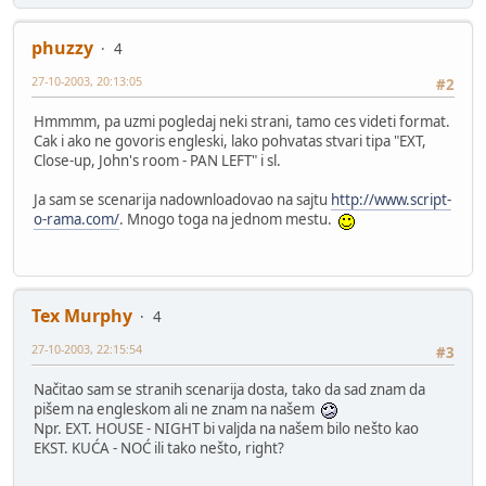
phuzzy
4
27-10-2003, 20:13:05
#2
Hmmmm, pa uzmi pogledaj neki strani, tamo ces videti format.
Cak i ako ne govoris engleski, lako pohvatas stvari tipa "EXT,
Close-up, John's room - PAN LEFT" i sl.
Ja sam se scenarija nadownloadovao na sajtu
http://www.script-
o-rama.com/
. Mnogo toga na jednom mestu.
Tex Murphy
4
27-10-2003, 22:15:54
#3
Načitao sam se stranih scenarija dosta, tako da sad znam da
pišem na engleskom ali ne znam na našem
Npr. EXT. HOUSE - NIGHT bi valjda na našem bilo nešto kao
EKST. KUĆA - NOĆ ili tako nešto, right?