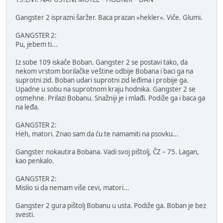
Gangster 2 isprazni šaržer. Baca prazan »hekler«. Viče. Glumi.
GANGSTER 2:
Pu, jebem ti...
Iz sobe 109 iskače Boban. Gangster 2 se postavi tako, da
nekom vrstom borilačke veštine odbije Bobana i baci ga na
suprotni zid. Boban udari suprotni zid leđima i probije ga.
Upadne u sobu na suprotnom kraju hodnika. Gangster 2 se
osmehne. Prilazi Bobanu. Snažniji je i mlađi. Podiže ga i baca ga
na leđa.
GANGSTER 2:
Heh, matori. Znao sam da ću te namamiti na psovku...
Gangster nokautira Bobana. Vadi svoj pištolj, ČZ – 75. Lagan,
kao penkalo.
GANGSTER 2:
Mislio si da nemam više cevi, matori...
Gangster 2 gura pištolj Bobanu u usta. Podiže ga. Boban je bez
svesti.