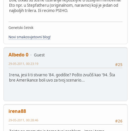
Btw, otkad su scene tuširanja nepoželjne u ozbiljnim filmovima?
Eto npr. u Stepfatheru (originalnom, naravno) koji je jedan od
najboljih trilera. Ili recimo PSIHO.
Genetski četnik
Novi smakosvjetovni blog!
Albedo 0
Guest
29-05-2011, 00:23:19
#25
Irena, jesi li ti stvarno '84. godište? Pošto zvučiš kao '94. Šta
bre Amerikance boli uvo za tvoj scenario...
irena88
29-05-2011, 00:28:46
#26