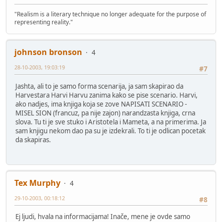
"Realism is a literary technique no longer adequate for the purpose of
representing reality."
johnson bronson
4
28-10-2003, 19:03:19
#7
Jashta, ali to je samo forma scenarija, ja sam skapirao da
Harvestara Harvi Harvu zanima kako se pise scenario. Harvi,
ako nadjes, ima knjiga koja se zove NAPISATI SCENARIO -
MISEL SION (francuz, pa nije zajon) narandzasta knjiga, crna
slova. Tu ti je sve stuko i Aristotela i Mameta, a na primerima. Ja
sam knjigu nekom dao pa su je izdekrali. To ti je odlican pocetak
da skapiras.
Tex Murphy
4
29-10-2003, 00:18:12
#8
Ej ljudi, hvala na informacijama! Inače, mene je ovde samo