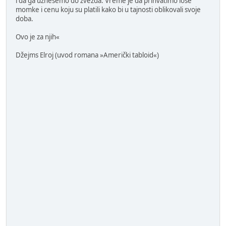
i da ga uznesemo do zvezda. Vreme je da prihvatimo loše
momke i cenu koju su platili kako bi u tajnosti oblikovali svoje
doba.
Ovo je za njih«
Džejms Elroj (uvod romana »Američki tabloid«)