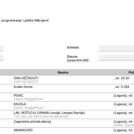
 programiranje: Ljubiša Milivojević
Izdanje:
Datum
(yyyy.mm.dd):
Naslov
Pub
DAN VEČNOSTI
, str. 10-20
DAN VEČNOSTI
Kratke forme
, str. 3-284
PISAC
(Laguna), str.
Zbirka "Knjiga/Pisac"
KNJIGA
(Laguna), str.
Zbirka "Knjiga/Pisac"
LAV, VEŠTICA I ORMAN (serijal: Letopisi Narnije)
(Laguna), str.
The Lion, the Witch and the Wardrobe
Zagonetna priroda plavog
(Laguna), str
Zbirka "Egzot
AMARKORD
(Laguna), str.