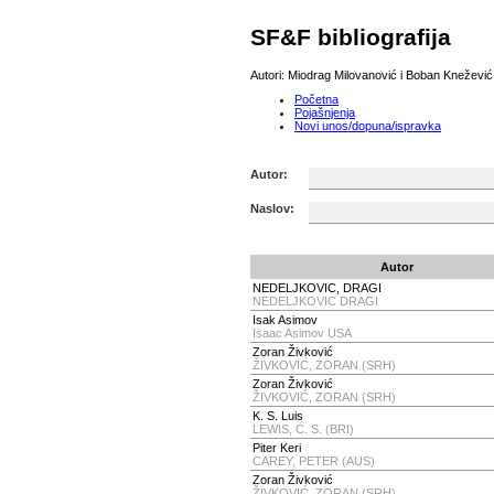
SF&F bibliografija
Autori: Miodrag Milovanović i Boban Knežević;
Početna
Pojašnjenja
Novi unos/dopuna/ispravka
Autor:
Naslov:
Autor
NEDELJKOVIC, DRAGI
NEDELJKOVIC DRAGI
Isak Asimov
Isaac Asimov USA
Zoran Živković
ŽIVKOVIĆ, ZORAN (SRH)
Zoran Živković
ŽIVKOVIĆ, ZORAN (SRH)
K. S. Luis
LEWIS, C. S. (BRI)
Piter Keri
CAREY, PETER (AUS)
Zoran Živković
ŽIVKOVIĆ, ZORAN (SRH)