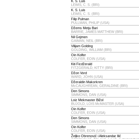
K. S. Luis
LEWIS, C. S. (BRI)
K. S. Luis
LEWIS, C. S. (BRI)
Filip Pulman
PULLMAN, PHILIP (USA)
Džems Metju Bari
BARRIE, JAMES MATTHEW (BRI)
Nil Gejmen
GAIMAN, NEIL (BRI)
Vilijam Golding
GOLDING, WILLIAM (BRI)
Oin Kolfer
COLFER, EOIN (USA)
Kiti Ficdžerald
FITZGERALD, KITTY (BRI)
Džon Vord
WARD, JOHN (USA)
Džeraldin Makorkren
McCAUGHREAN, GERALDINE (BRI)
Den Simons
SIMMONS, DAN (USA)
Loiz Mekmaster Bižol
BUJOLD, LOIS McMASTER (USA)
Oin Kolfer
COLFER, EOIN (USA)
Den Simons
SIMMONS, DAN (USA)
Oin Kolfer
COLFER, EOIN (USA)
Željko Obrenović i Aleksandar Ilić