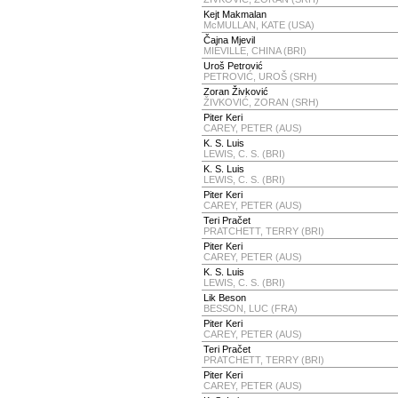
Kejt Makmalan
McMULLAN, KATE (USA)
Čajna Mjevil
MIEVILLE, CHINA (BRI)
Uroš Petrović
PETROVIĆ, UROŠ (SRH)
Zoran Živković
ŽIVKOVIĆ, ZORAN (SRH)
Piter Keri
CAREY, PETER (AUS)
K. S. Luis
LEWIS, C. S. (BRI)
K. S. Luis
LEWIS, C. S. (BRI)
Piter Keri
CAREY, PETER (AUS)
Teri Pračet
PRATCHETT, TERRY (BRI)
Piter Keri
CAREY, PETER (AUS)
K. S. Luis
LEWIS, C. S. (BRI)
Lik Beson
BESSON, LUC (FRA)
Piter Keri
CAREY, PETER (AUS)
Teri Pračet
PRATCHETT, TERRY (BRI)
Piter Keri
CAREY, PETER (AUS)