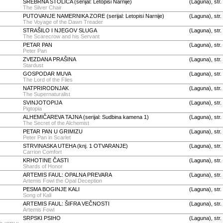
SREBRNA STOLICA (serijal: Letopisi Narnije)
(Laguna), str.
The Silver Chair
PUTOVANJE NAMERNIKA ZORE (serijal: Letopisi Narnije)
(Laguna), str.
The Voyage of the Dawn Treader
STRAŠILO I NJEGOV SLUGA
(Laguna), str.
The Scarecrow and his Servant
PETAR PAN
(Laguna), str.
Peter Pan
ZVEZDANA PRAŠINA
(Laguna), str.
Stardust
GOSPODAR MUVA
(Laguna), str.
The Lord of the Flies
NATPRIRODNJAK
(Laguna), str.
The Supernaturalist
SVINJOTOPIJA
(Laguna), str.
Pigtopia
ALHEMIČAREVA TAJNA (serijal: Sudbina kamena 1)
(Laguna), str.
The Secret of the Alchemist
PETAR PAN U GRIMIZU
(Laguna), str.
Peter Pan in Scarlet
STRVINASKA UTEHA (knj. 1 OTVARANJE)
(Laguna), str.
Carrion Comfort
KRHOTINE ČASTI
(Laguna), str.
Shards of Honor
ARTEMIS FAUL: OPALNA PREVARA
(Laguna), str.
Artemis Fowl the Opal Deception
PESMA BOGINJE KALI
(Laguna), str.
Song of Kali
ARTEMIS FAUL: ŠIFRA VEČNOSTI
(Laguna), str.
Artemis Fowl
SRPSKI PSIHO
(Laguna), str.