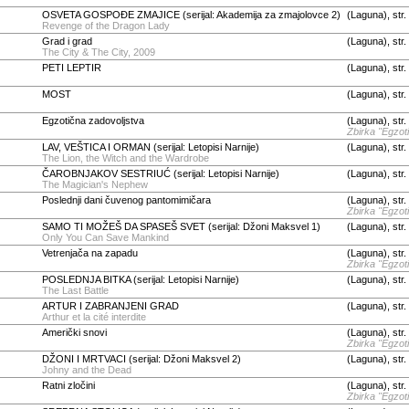
OSVETA GOSPOĐE ZMAJICE (serijal: Akademija za zmajolovce 2)
(Laguna), str.
Revenge of the Dragon Lady
Grad i grad
(Laguna), str.
The City & The City, 2009
PETI LEPTIR
(Laguna), str.
MOST
(Laguna), str.
Egzotična zadovoljstva
(Laguna), str
Zbirka "Egzot
LAV, VEŠTICA I ORMAN (serijal: Letopisi Narnije)
(Laguna), str.
The Lion, the Witch and the Wardrobe
ČAROBNJAKOV SESTRIUĆ (serijal: Letopisi Narnije)
(Laguna), str.
The Magician's Nephew
Poslednji dani čuvenog pantomimičara
(Laguna), str
Zbirka "Egzot
SAMO TI MOŽEŠ DA SPASEŠ SVET (serijal: Džoni Maksvel 1)
(Laguna), str.
Only You Can Save Mankind
Vetrenjača na zapadu
(Laguna), str
Zbirka "Egzot
POSLEDNJA BITKA (serijal: Letopisi Narnije)
(Laguna), str.
The Last Battle
ARTUR I ZABRANJENI GRAD
(Laguna), str.
Arthur et la cité interdite
Američki snovi
(Laguna), str
Zbirka "Egzot
DŽONI I MRTVACI (serijal: Džoni Maksvel 2)
(Laguna), str.
Johny and the Dead
Ratni zločini
(Laguna), str
Zbirka "Egzot