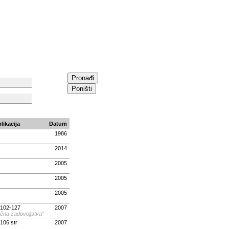
Pronađi
Poništi
likacija
Datum
1986
2014
2005
2005
2005
. 102-127
2007
ična zadovoljstva"
 106 str
2007