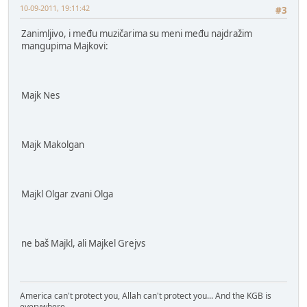
10-09-2011, 19:11:42
#3
Zanimljivo, i među muzičarima su meni među najdražim
mangupima Majkovi:
Majk Nes
Majk Makolgan
Majkl Olgar zvani Olga
ne baš Majkl, ali Majkel Grejvs
America can't protect you, Allah can't protect you... And the KGB is
everywhere.