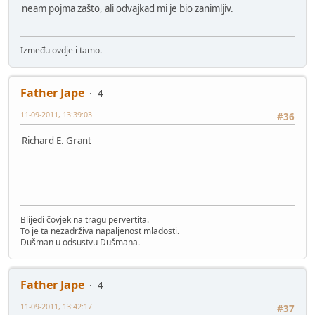
neam pojma zašto, ali odvajkad mi je bio zanimljiv.
Između ovdje i tamo.
Father Jape
4
11-09-2011, 13:39:03
#36
Richard E. Grant
Blijedi čovjek na tragu pervertita.
To je ta nezadrživa napaljenost mladosti.
Dušman u odsustvu Dušmana.
Father Jape
4
11-09-2011, 13:42:17
#37