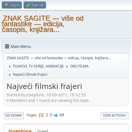
Log in
Sign up
ZNAK SAGITE — više od
fantastike — edicija,
časopis, knjižara...
Main Menu
ZNAK SAGITE — više od fantastike — edicija, časopis, knjižara...
FILMOVI, TV SERIJE, ANIMACIJE
OKO FILMA
►
►
Najveći filmski frajeri
►
Najveći filmski frajeri
Started by Josephine, 10-09-2011, 18:32:55
0 Members and 1 Guest are viewing this topic.
2
3
All
Pages
1
GO DOWN
USER ACTIONS
Josephine
Guest