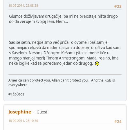
10-09-2011, 23:08:38
#23
Glumce doživljavam drugačije, pa mi ne preostaje ništa drugo
do da verujem svojoj ženi. Elem...
Sad se setih, negde smo već pričali o ovome i baš sam je
spominjao rekavši da mislim da sam u dobrom društvu kad sam
s Kaselom, Nesom, Džonijem Kešom i (što se mene tiče u
mnogo manjoj meri) Timom Armstrongom. Mada, realno, ima
neke logike kad se poređamo jedan do drugog.
America can't protect you, Allah can't protect you... And the KGB is
everywhere.
#Τζούτσε
Josephine
Guest
10-09-2011, 23:10:50
#24