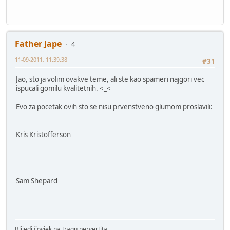
Father Jape
4
11-09-2011, 11:39:38
#31
Jao, sto ja volim ovakve teme, ali ste kao spameri najgori vec
ispucali gomilu kvalitetnih. <_<
Evo za pocetak ovih sto se nisu prvenstveno glumom proslavili:
Kris Kristofferson
Sam Shepard
Blijedi čovjek na tragu pervertita.