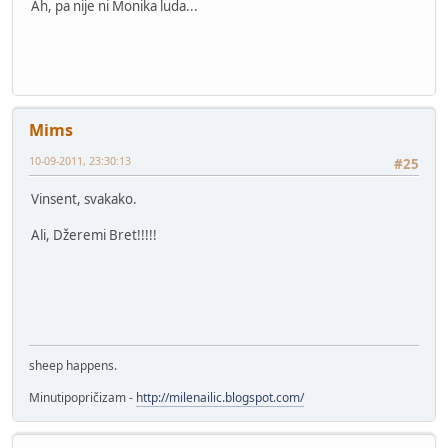
Ah, pa nije ni Monika luda...
Mims
10-09-2011, 23:30:13
#25
Vinsent, svakako.
Ali, Džeremi Bret!!!!!
sheep happens.
Minutipopričizam -
http://milenailic.blogspot.com/