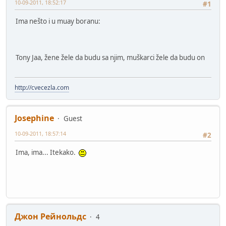
10-09-2011, 18:52:17
#1
Ima nešto i u muay boranu:
Tony Jaa, žene žele da budu sa njim, muškarci žele da budu on
http://cvecezla.com
Josephine
Guest
10-09-2011, 18:57:14
#2
Ima, ima... Itekako.
Джон Рейнольдс
4