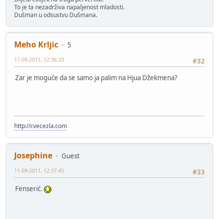
To je ta nezadrživa napaljenost mladosti.
Dušman u odsustvu Dušmana.
Meho Krljic
5
11-09-2011, 12:36:33
#32
Zar je moguće da se samo ja palim na Hjua Džekmena?
http://cvecezla.com
Josephine
Guest
11-09-2011, 12:37:45
#33
Fenserić.