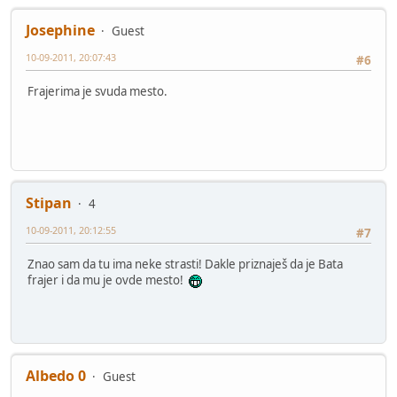
Josephine
Guest
10-09-2011, 20:07:43
#6
Frajerima je svuda mesto.
Stipan
4
10-09-2011, 20:12:55
#7
Znao sam da tu ima neke strasti! Dakle priznaješ da je Bata
frajer i da mu je ovde mesto!
Albedo 0
Guest