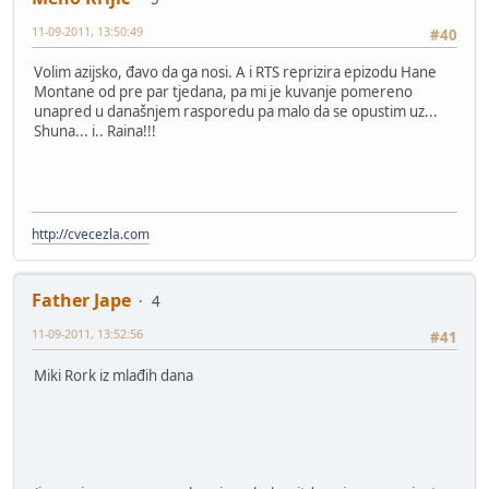
11-09-2011, 13:50:49
#40
Volim azijsko, đavo da ga nosi. A i RTS reprizira epizodu Hane
Montane od pre par tjedana, pa mi je kuvanje pomereno
unapred u današnjem rasporedu pa malo da se opustim uz...
Shuna... i.. Raina!!!
http://cvecezla.com
Father Jape
4
11-09-2011, 13:52:56
#41
Miki Rork iz mlađih dana