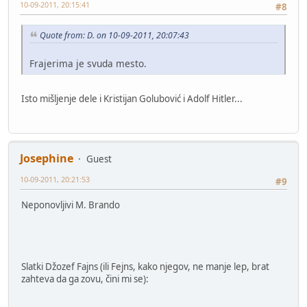
10-09-2011, 20:15:41
#8
Quote from: D. on 10-09-2011, 20:07:43
Frajerima je svuda mesto.
Isto mišljenje dele i Kristijan Golubović i Adolf Hitler...
Josephine
Guest
10-09-2011, 20:21:53
#9
Neponovljivi M. Brando
Slatki Džozef Fajns (ili Fejns, kako njegov, ne manje lep, brat
zahteva da ga zovu, čini mi se):