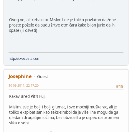
Ovog ne, al trebalo bi. Mislim Lee je toliko privlačan da žene
prosto požele da budu žrtve otmičara kako bi on jurio da ih
spase (ili osveti)
http://cvecezla.com
Josephine
Guest
10-09-2011, 22:17:20
#18
Kakav Bred Pit?! Fuj.
Mislim, sve je bolji i bolji glumac, i sve moćniji muškarac, ali je
toliko eksploatisan kao seks-simbol da ja više i ne mogu da ga
gledam drugačijim očima, bez obzira što je uspeo da promeni
sliku o sebi.