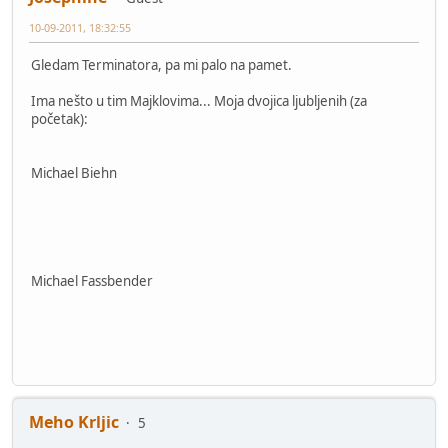
10-09-2011, 18:32:55
Gledam Terminatora, pa mi palo na pamet.
Ima nešto u tim Majklovima... Moja dvojica ljubljenih (za
početak):
Michael Biehn
Michael Fassbender
Meho Krljic
5