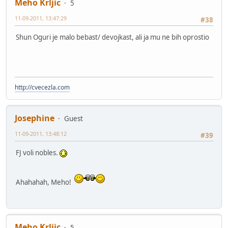
Meho Krljic
5
11-09-2011, 13:47:29
#38
Shun Oguri je malo bebast/ devojkast, ali ja mu ne bih oprostio
http://cvecezla.com
Josephine
Guest
11-09-2011, 13:48:12
#39
FJ voli nobles.
Ahahahah, Meho!
Meho Krljic
5