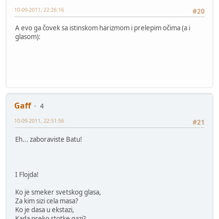
10-09-2011, 22:26:16
#20
A evo ga čovek sa istinskom harizmom i prelepim očima (a i
glasom):
Gaff
4
10-09-2011, 22:51:56
#21
Eh... zaboraviste Batu!
I Flojda!
Ko je smeker svetskog glasa,
Za kim sizi cela masa?
Ko je dasa u ekstazi,
Kada preko stotke gazi?