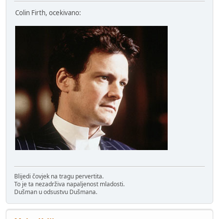
Colin Firth, ocekivano:
Blijedi čovjek na tragu pervertita.
To je ta nezadrživa napaljenost mladosti.
Dušman u odsustvu Dušmana.