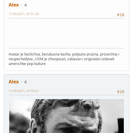
Alex
4
11-09-2011, 01:51:56
#28
Avatar je bezlichna, bezukusna kasha, potpuno prazna, prosechna i
neupechatljiva...USM je zhivopisan, zabavan i originalan izdanak
americhke pop kulture
Alex
4
11-09-2011, 01:53:21
#29