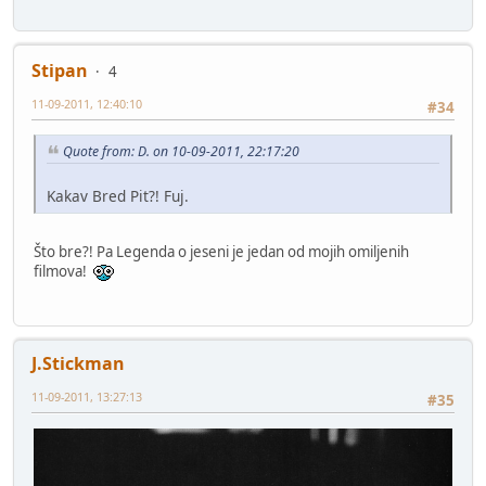
Stipan
4
11-09-2011, 12:40:10
#34
Quote from: D. on 10-09-2011, 22:17:20
Kakav Bred Pit?! Fuj.
Što bre?! Pa Legenda o jeseni je jedan od mojih omiljenih
filmova!
J.Stickman
11-09-2011, 13:27:13
#35