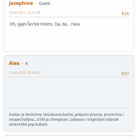
Josephine
Guest
10-09-2011, 23:31:08
#26
Oh, sjajni Šerlok Holms. Da, da... Faca.
Alex
4
11-09-2011, 01:48:22
#27
Avatar je bezlichna, bezukusna kasha, potpuno prazna, prosechna i
neupechatljiva...USM je zhivopisan, zabavan i originalan izdanak
americhke pop kulture