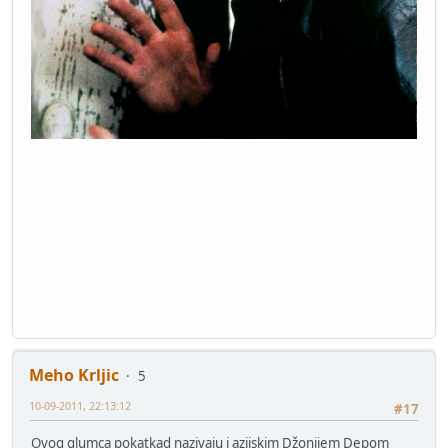
Meho Krljic
5
10-09-2011, 22:13:12
#17
Ovog glumca pokatkad nazivaju i azijskim Džonijem Depom