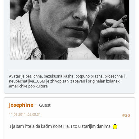
Avatar je bezlichna, bezukusna kasha, potpuno prazna, prosechna i
neupechatljiva...USM je zhivopisan, zabavan i originalan izdanak
americhke pop kulture
Josephine
Guest
11-09-2011, 02:05:31
#30
I ja sam htela da kačim Konerija. I to u starijim danima.