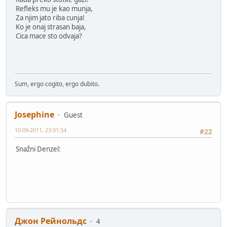
Refleks mu je kao munja,
Za njim jato riba cunja!
Ko je onaj strasan baja,
Cica mace sto odvaja?
Sum, ergo cogito, ergo dubito.
Josephine
Guest
10-09-2011, 23:01:54
#22
Snažni Denzel:
Джон Рейнольдс
4