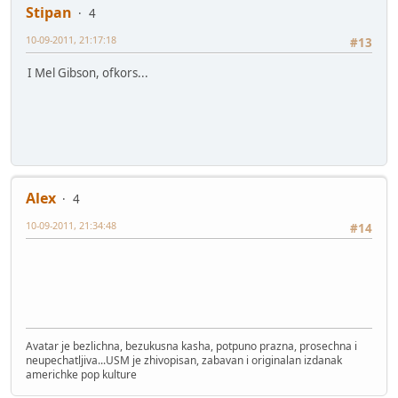
Stipan
4
10-09-2011, 21:17:18
#13
I Mel Gibson, ofkors...
Alex
4
10-09-2011, 21:34:48
#14
Avatar je bezlichna, bezukusna kasha, potpuno prazna, prosechna i
neupechatljiva...USM je zhivopisan, zabavan i originalan izdanak
americhke pop kulture