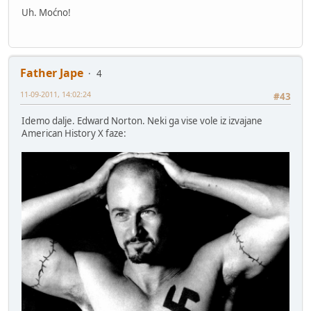
Uh. Moćno!
Father Jape
4
11-09-2011, 14:02:24
#43
Idemo dalje. Edward Norton. Neki ga vise vole iz izvajane
American History X faze: