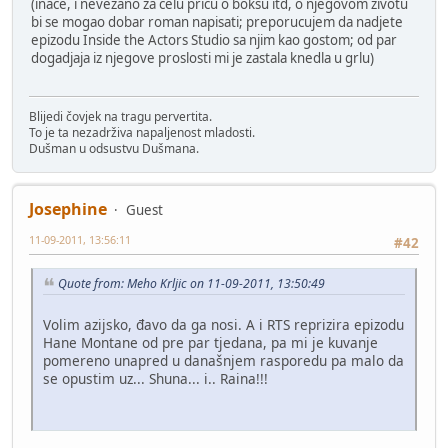
(inace, i nevezano za celu pricu o boksu itd, o njegovom zivotu
bi se mogao dobar roman napisati; preporucujem da nadjete
epizodu Inside the Actors Studio sa njim kao gostom; od par
dogadjaja iz njegove proslosti mi je zastala knedla u grlu)
Blijedi čovjek na tragu pervertita.
To je ta nezadrživa napaljenost mladosti.
Dušman u odsustvu Dušmana.
Josephine
Guest
11-09-2011, 13:56:11
#42
Quote from: Meho Krljic on 11-09-2011, 13:50:49
Volim azijsko, đavo da ga nosi. A i RTS reprizira epizodu
Hane Montane od pre par tjedana, pa mi je kuvanje
pomereno unapred u današnjem rasporedu pa malo da
se opustim uz... Shuna... i.. Raina!!!