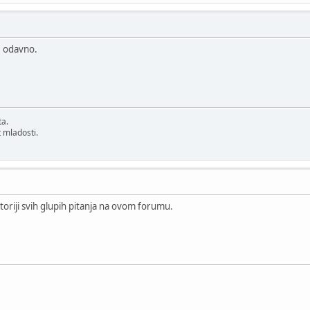
je odavno.
ta.
 mladosti.
storiji svih glupih pitanja na ovom forumu.