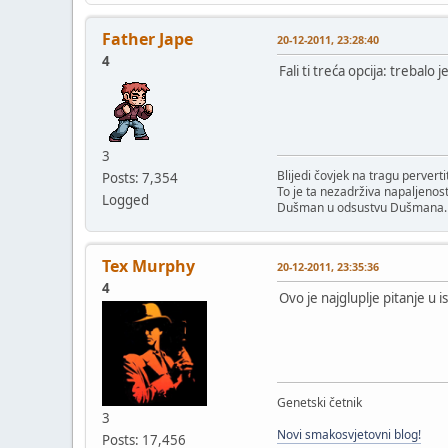
Father Jape
20-12-2011, 23:28:40
4
Fali ti treća opcija: trebalo 
3
Blijedi čovjek na tragu perverti
Posts: 7,354
To je ta nezadrživa napaljenost
Logged
Dušman u odsustvu Dušmana.
Tex Murphy
20-12-2011, 23:35:36
4
Ovo je najgluplje pitanje u i
Genetski četnik
3
Novi smakosvjetovni blog!
Posts: 17,456