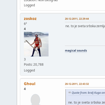
Logged
zoskoz
20-12-2011, 22:29:44
6²
ne. to je sveta srbska zemlj
4
magical sounds
3
Posts: 20,788
Logged
Ghoul
20-12-2011, 22:43:32
4
Quote from: kralj Kuga o
ne. to je sveta srbska z