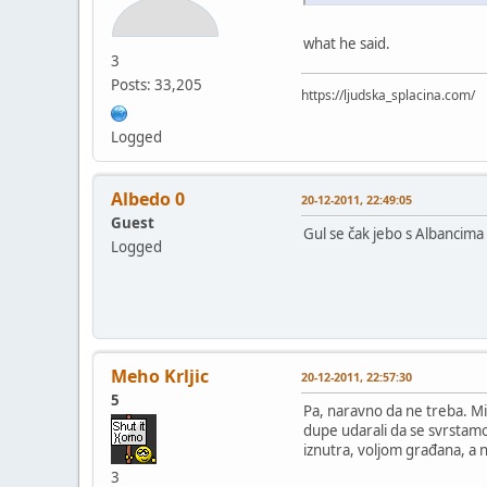
what he said.
3
Posts: 33,205
https://ljudska_splacina.com/
Logged
Albedo 0
20-12-2011, 22:49:05
Guest
Gul se čak jebo s Albancima
Logged
Meho Krljic
20-12-2011, 22:57:30
5
Pa, naravno da ne treba. Mi
dupe udarali da se svrstamo
iznutra, voljom građana, a ne
3