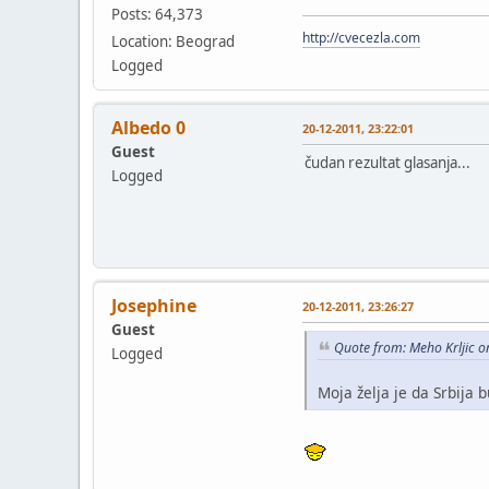
Posts: 64,373
http://cvecezla.com
Location: Beograd
Logged
Albedo 0
20-12-2011, 23:22:01
Guest
čudan rezultat glasanja...
Logged
Josephine
20-12-2011, 23:26:27
Guest
Quote from: Meho Krljic 
Logged
Moja želja je da Srbija 