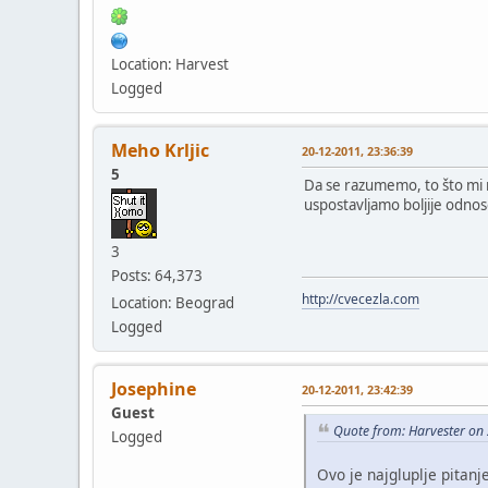
Location: Harvest
Logged
Meho Krljic
20-12-2011, 23:36:39
5
Da se razumemo, to što mi n
uspostavljamo boljije odnose
3
Posts: 64,373
http://cvecezla.com
Location: Beograd
Logged
Josephine
20-12-2011, 23:42:39
Guest
Quote from: Harvester on
Logged
Ovo je najgluplje pitanj