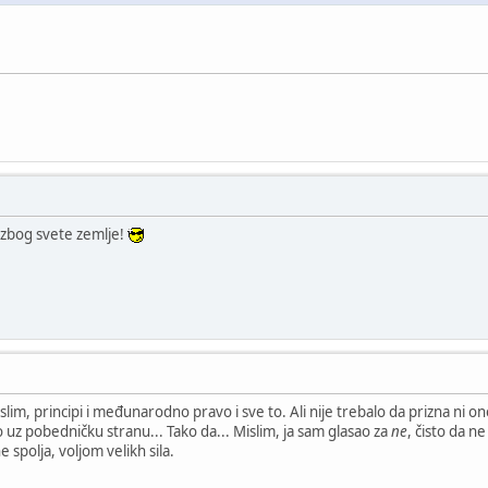
 zbog svete zemlje!
slim, principi i međunarodno pravo i sve to. Ali nije trebalo da prizna ni
 uz pobedničku stranu... Tako da... Mislim, ja sam glasao za
ne
, čisto da n
 spolja, voljom velikh sila.