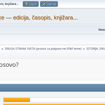
s, knjižara...
.
Log in
Sign up
— edicija, časopis, knjižara...
New
DRUGA STRANA SVETA (prostor za potpuno ne-SF&F teme)
ISTORIJA, DRU
►
►
Kosovo?