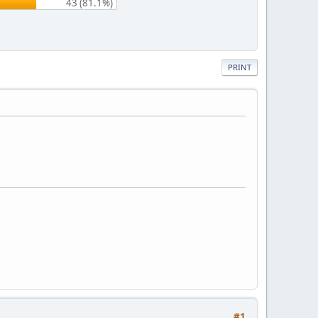
43 (81.1%)
PRINT
#1