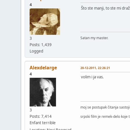
4
Što ste manji, to ste mi draž
Satan my master.
3
Posts: 1,439
Logged
Alexdelarge
20-12-2011, 22:26:21
4
volim i ja vas.
moj se postupak čitanja sastoj
3
Posts: 7,414
srpski film je remek-delo koje 
Enfant terrible
Location: Novi Beograd