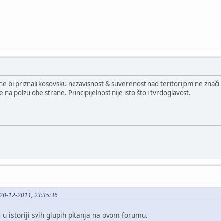
e bi priznali kosovsku nezavisnost & suverenost nad teritorijom ne znač
 na polzu obe strane. Principijelnost nije isto što i tvrdoglavost.
 20-12-2011, 23:35:36
e u istoriji svih glupih pitanja na ovom forumu.