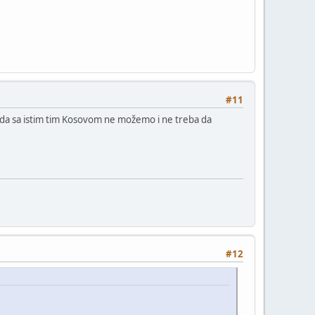
#11
i da sa istim tim Kosovom ne možemo i ne treba da
#12