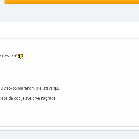
ko nevera!
i u visokoobdarenom prelistavanju.
treba da dobije sve prve nagrade.