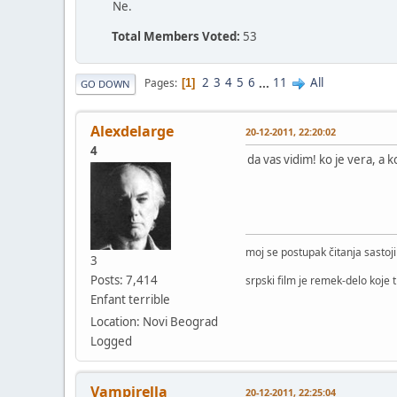
Ne.
Total Members Voted:
53
2
3
4
5
6
...
11
All
Pages
1
GO DOWN
Alexdelarge
20-12-2011, 22:20:02
4
da vas vidim! ko je vera, a 
moj se postupak čitanja sastoj
3
Posts: 7,414
srpski film je remek-delo koje 
Enfant terrible
Location: Novi Beograd
Logged
Vampirella
20-12-2011, 22:25:04