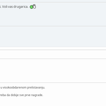
i. Voli vas drugarica.
i u visokoobdarenom prelistavanju.
treba da dobije sve prve nagrade.