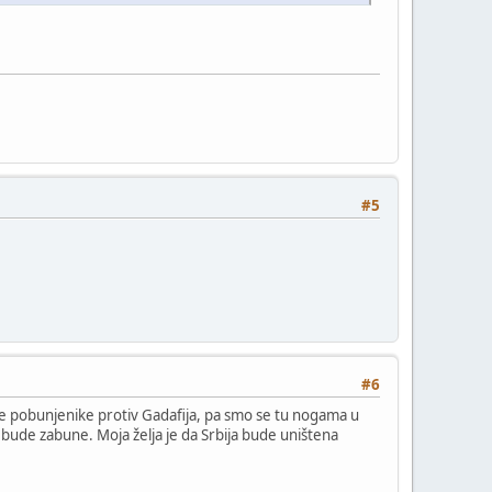
#5
#6
 one pobunjenike protiv Gadafija, pa smo se tu nogama u
e bude zabune. Moja želja je da Srbija bude uništena