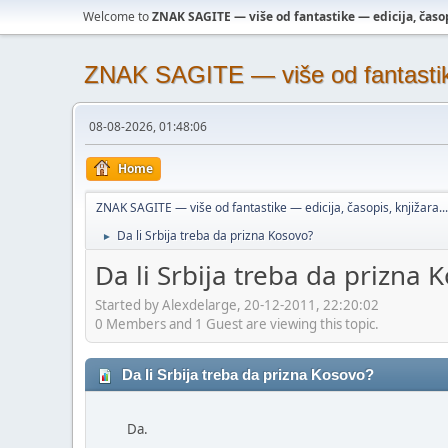
Welcome to
ZNAK SAGITE — više od fantastike — edicija, časopi
ZNAK SAGITE — više od fantastike 
08-08-2026, 01:48:06
Home
ZNAK SAGITE — više od fantastike — edicija, časopis, knjižara...
Da li Srbija treba da prizna Kosovo?
►
Da li Srbija treba da prizna 
Started by Alexdelarge, 20-12-2011, 22:20:02
0 Members and 1 Guest are viewing this topic.
Da li Srbija treba da prizna Kosovo?
Da.