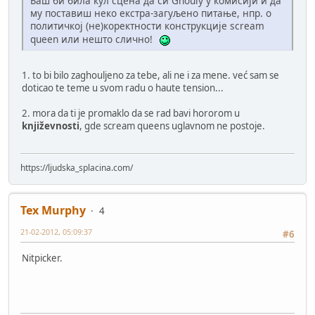
Баш би била кул сцена да си Ghoulу у комисији и да
му поставиш неко екстра-загуљено питање, нпр. о
политичкој (не)коректности конструкције scream
queen или нешто слично!
1. to bi bilo zaghouljeno za tebe, ali ne i za mene. već sam se
doticao te teme u svom radu o haute tension...
2. mora da ti je promaklo da se rad bavi hororom u
književnosti
, gde scream queens uglavnom ne postoje.
https://ljudska_splacina.com/
Tex Murphy
4
21-02-2012, 05:09:37
#6
Nitpicker.