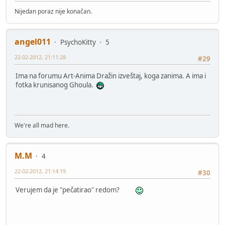
Nijedan poraz nije konačan.
angel011
PsychoKitty
5
22-02-2012, 21:11:28
#29
Ima na forumu Art-Anima Dražin izveštaj, koga zanima. A ima i
fotka krunisanog Ghoula.
We're all mad here.
M.M
4
22-02-2012, 21:14:19
#30
Verujem da je "pečatirao" redom?