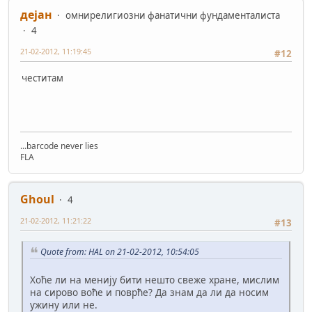
дејан
омнирелигиозни фанатични фундаменталиста
4
21-02-2012, 11:19:45
#12
честитам
...barcode never lies
FLA
Ghoul
4
21-02-2012, 11:21:22
#13
Quote from: HAL on 21-02-2012, 10:54:05
Хоће ли на менију бити нешто свеже хране, мислим
на сирово воће и поврће? Да знам да ли да носим
ужину или не.