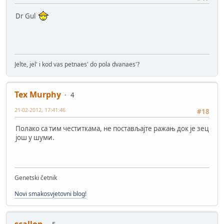
Dr Gul
Jelte, jel' i kod vas petnaes' do pola dvanaes'?
Tex Murphy
4
21-02-2012, 17:41:46
#18
Полако са тим честиткама, не постављајте ражањ док је зец
још у шуми.
Genetski četnik
Novi smakosvjetovni blog!
scallop