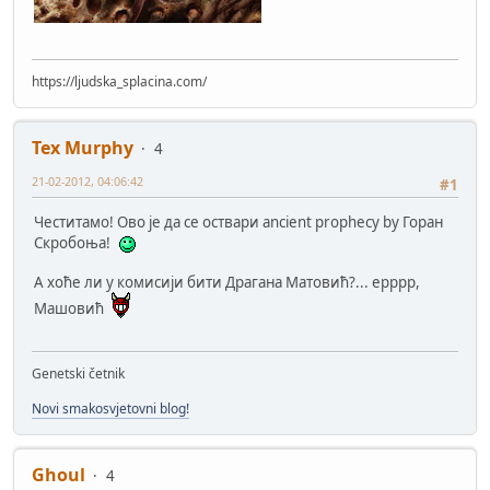
https://ljudska_splacina.com/
Tex Murphy
4
21-02-2012, 04:06:42
#1
Честитамо! Ово је да се оствари ancient prophecy by Горан
Скробоња!
А хоће ли у комисији бити Драгана Матовић?... ерррр,
Машовић
Genetski četnik
Novi smakosvjetovni blog!
Ghoul
4