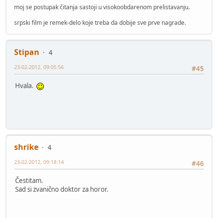
moj se postupak čitanja sastoji u visokoobdarenom prelistavanju.
srpski film je remek-delo koje treba da dobije sve prve nagrade.
Stipan
4
23-02-2012, 09:05:56
#45
Hvala.
shrike
4
23-02-2012, 09:18:14
#46
Čestitam.
Sad si zvanično doktor za horor.