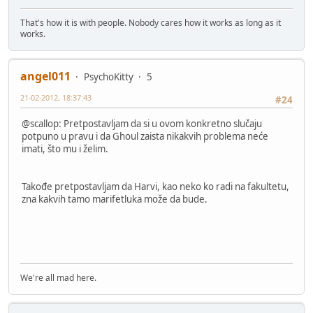
That's how it is with people. Nobody cares how it works as long as it
works.
angel011
PsychoKitty
5
21-02-2012, 18:37:43
#24
@scallop: Pretpostavljam da si u ovom konkretno slučaju
potpuno u pravu i da Ghoul zaista nikakvih problema neće
imati, što mu i želim.
Takođe pretpostavljam da Harvi, kao neko ko radi na fakultetu,
zna kakvih tamo marifetluka može da bude.
We're all mad here.