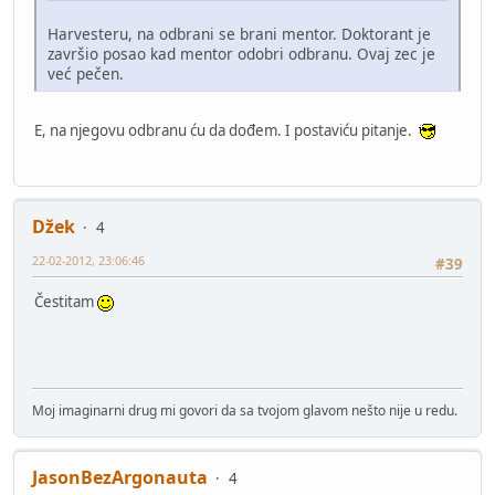
Harvesteru, na odbrani se brani mentor. Doktorant je
završio posao kad mentor odobri odbranu. Ovaj zec je
već pečen.
E, na njegovu odbranu ću da dođem. I postaviću pitanje.
Džek
4
22-02-2012, 23:06:46
#39
Čestitam
Moj imaginarni drug mi govori da sa tvojom glavom nešto nije u redu.
JasonBezArgonauta
4