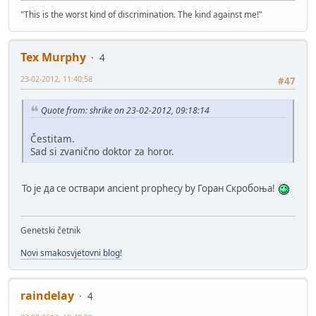
"This is the worst kind of discrimination. The kind against me!"
Tex Murphy
4
23-02-2012, 11:40:58
#47
Quote from: shrike on 23-02-2012, 09:18:14
Čestitam.
Sad si zvanično doktor za horor.
То је да се оствари ancient prophecy by Горан Скробоња!
Genetski četnik
Novi smakosvjetovni blog!
raindelay
4