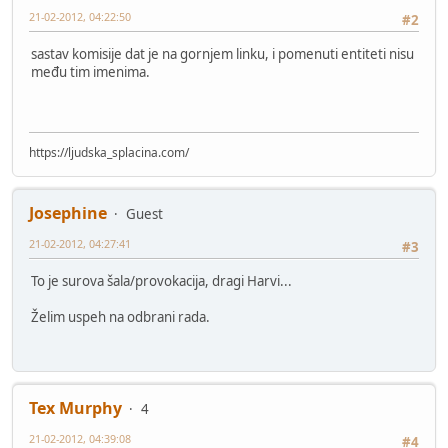
21-02-2012, 04:22:50
#2
sastav komisije dat je na gornjem linku, i pomenuti entiteti nisu
među tim imenima.
https://ljudska_splacina.com/
Josephine
Guest
21-02-2012, 04:27:41
#3
To je surova šala/provokacija, dragi Harvi...
Želim uspeh na odbrani rada.
Tex Murphy
4
21-02-2012, 04:39:08
#4