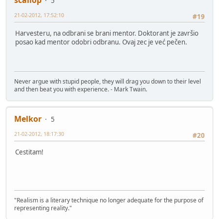
5
21-02-2012, 17:52:10
#19
Harvesteru, na odbrani se brani mentor. Doktorant je završio
posao kad mentor odobri odbranu. Ovaj zec je već pečen.
Never argue with stupid people, they will drag you down to their level
and then beat you with experience. - Mark Twain.
Melkor
5
21-02-2012, 18:17:30
#20
Cestitam!
"Realism is a literary technique no longer adequate for the purpose of
representing reality."