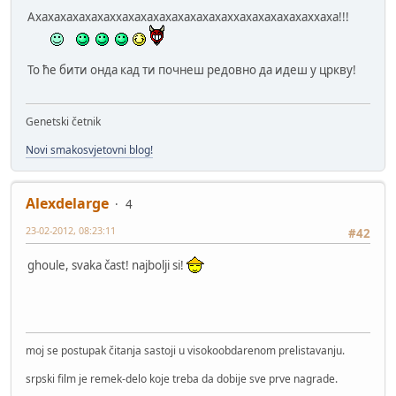
Ахахахахахахаххахахахахахахахахаххахахахахахаххаха!!!
То ће бити онда кад ти почнеш редовно да идеш у цркву!
Genetski četnik
Novi smakosvjetovni blog!
Alexdelarge
4
23-02-2012, 08:23:11
#42
ghoule, svaka čast! najbolji si!
moj se postupak čitanja sastoji u visokoobdarenom prelistavanju.
srpski film je remek-delo koje treba da dobije sve prve nagrade.