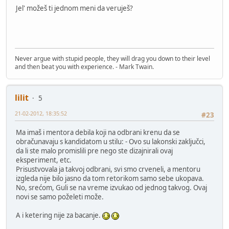
Jel' možeš ti jednom meni da veruješ?
Never argue with stupid people, they will drag you down to their level
and then beat you with experience. - Mark Twain.
lilit
5
21-02-2012, 18:35:52
#23
Ma imaš i mentora debila koji na odbrani krenu da se
obračunavaju s kandidatom u stilu: - Ovo su lakonski zaključci,
da li ste malo promislili pre nego ste dizajnirali ovaj
eksperiment, etc.
Prisustvovala ja takvoj odbrani, svi smo crveneli, a mentoru
izgleda nije bilo jasno da tom retorikom samo sebe ukopava.
No, srećom, Guli se na vreme izvukao od jednog takvog. Ovaj
novi se samo poželeti može.
A i ketering nije za bacanje.