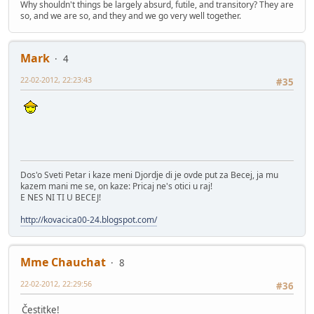
Why shouldn't things be largely absurd, futile, and transitory? They are
so, and we are so, and they and we go very well together.
Mark
4
22-02-2012, 22:23:43
#35
Dos'o Sveti Petar i kaze meni Djordje di je ovde put za Becej, ja mu
kazem mani me se, on kaze: Pricaj ne's otici u raj!
E NES NI TI U BECEJ!
http://kovacica00-24.blogspot.com/
Mme Chauchat
8
22-02-2012, 22:29:56
#36
Čestitke!