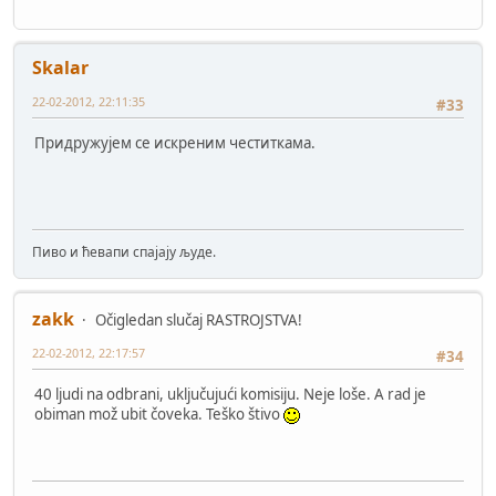
Skalar
22-02-2012, 22:11:35
#33
Придружујем се искреним честиткама.
Пиво и ћевапи спајају људе.
zakk
Očigledan slučaj RASTROJSTVA!
22-02-2012, 22:17:57
#34
40 ljudi na odbrani, uključujući komisiju. Neje loše. A rad je
obiman mož ubit čoveka. Teško štivo