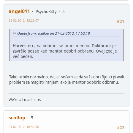
angel011
PsychoKitty
5
21-02-2012, 18:25:07
#21
Quote from: scallop on 21-02-2012, 17:52:10
Harvesteru, na odbrani se brani mentor. Doktorant je
završio posao kad mentor odobri odbranu. Ovaj zec je
već pečen.
Tako bi bilo normalno, da, al' sećam se da su Isidori Bjelici pravili
problem sa magistriranjem iako je mentor odobrio odbranu.
We're all mad here.
scallop
5
21-02-2012, 18:32:06
#22