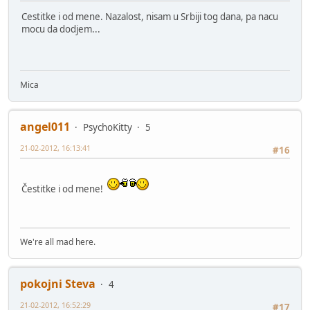
Cestitke i od mene. Nazalost, nisam u Srbiji tog dana, pa nacu
mocu da dodjem...
Mica
angel011
PsychoKitty
5
21-02-2012, 16:13:41
#16
Čestitke i od mene!
We're all mad here.
pokojni Steva
4
21-02-2012, 16:52:29
#17