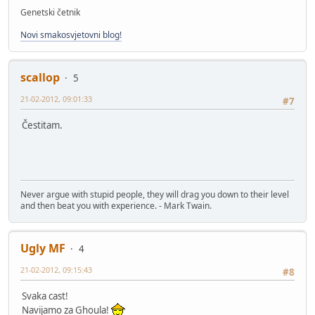
Genetski četnik
Novi smakosvjetovni blog!
scallop
5
21-02-2012, 09:01:33
#7
Čestitam.
Never argue with stupid people, they will drag you down to their level
and then beat you with experience. - Mark Twain.
Ugly MF
4
21-02-2012, 09:15:43
#8
Svaka cast!
Navijamo za Ghoula!