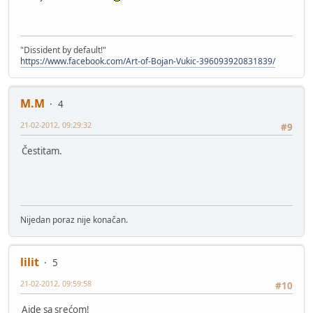
"Dissident by default!"
https://www.facebook.com/Art-of-Bojan-Vukic-396093920831839/
M.M
4
21-02-2012, 09:29:32
#9
Čestitam.
Nijedan poraz nije konačan.
lilit
5
21-02-2012, 09:59:58
#10
Ajde sa srećom!