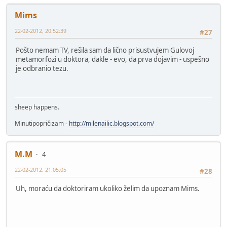
Mims
22-02-2012, 20:52:39
#27
Pošto nemam TV, rešila sam da lično prisustvujem Gulovoj
metamorfozi u doktora, dakle - evo, da prva dojavim - uspešno
je odbranio tezu.
sheep happens.
Minutipopričizam -
http://milenailic.blogspot.com/
M.M
4
22-02-2012, 21:05:05
#28
Uh, moraću da doktoriram ukoliko želim da upoznam Mims.