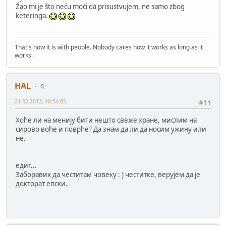
Žao mi je što neću moći da prisustvujem, ne samo zbog
keteringa.
That's how it is with people. Nobody cares how it works as long as it
works.
HAL
4
21-02-2012, 10:54:05
#11
Хоће ли на менију бити нешто свеже хране, мислим на
сирово воће и поврће? Да знам да ли да носим ужину или
не.
едит...
Заборавих да честитам човеку : ) честитке, верујем да је
докторат епски.