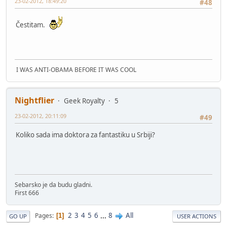
23-02-2012, 18:49:20
#48
Čestitam.
I WAS ANTI-OBAMA BEFORE IT WAS COOL
Nightflier
Geek Royalty
5
23-02-2012, 20:11:09
#49
Koliko sada ima doktora za fantastiku u Srbiji?
Sebarsko je da budu gladni.
First 666
2
3
4
5
6
...
8
All
Pages
1
GO UP
USER ACTIONS