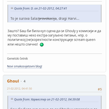
Quote from: D. on 21-02-2012, 04:27:41
To je surova šala/
provokacija
, dragi Harvi...
Зашто? Баш би била кул сцена да си Ghoulу у комисији и да
му поставиш неко екстра-загуљено питање, нпр. о
политичкој (не)коректности конструкције scream queen
или нешто слично!
Genetski četnik
Novi smakosvjetovni blog!
Ghoul
4
21-02-2012, 04:41:50
#5
Quote from: Харвестер on 21-02-2012, 04:39:08