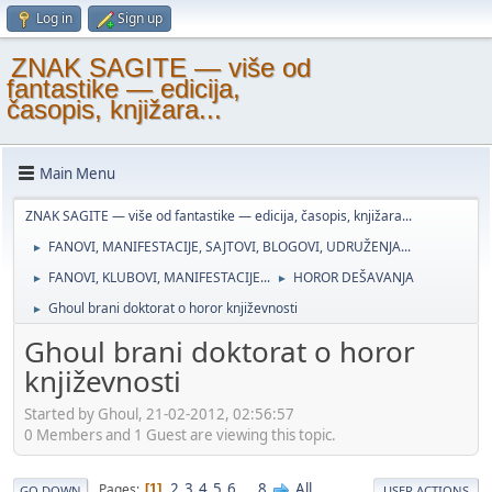
Log in
Sign up
ZNAK SAGITE — više od
fantastike — edicija,
časopis, knjižara...
Main Menu
ZNAK SAGITE — više od fantastike — edicija, časopis, knjižara...
FANOVI, MANIFESTACIJE, SAJTOVI, BLOGOVI, UDRUŽENJA...
►
FANOVI, KLUBOVI, MANIFESTACIJE...
HOROR DEŠAVANJA
►
►
Ghoul brani doktorat o horor književnosti
►
Ghoul brani doktorat o horor
književnosti
Started by Ghoul, 21-02-2012, 02:56:57
0 Members and 1 Guest are viewing this topic.
2
3
4
5
6
...
8
All
Pages
1
GO DOWN
USER ACTIONS