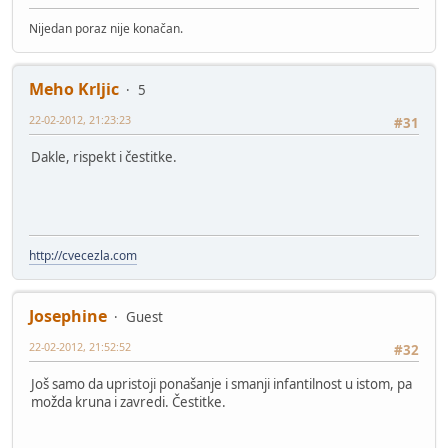
Nijedan poraz nije konačan.
Meho Krljic
5
22-02-2012, 21:23:23
#31
Dakle, rispekt i čestitke.
http://cvecezla.com
Josephine
Guest
22-02-2012, 21:52:52
#32
Još samo da upristoji ponašanje i smanji infantilnost u istom, pa
možda kruna i zavredi. Čestitke.