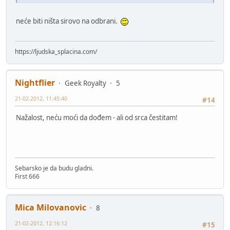
neće biti ništa sirovo na odbrani.
https://ljudska_splacina.com/
Nightflier
Geek Royalty
5
21-02-2012, 11:45:40
#14
Nažalost, neću moći da dođem - ali od srca čestitam!
Sebarsko je da budu gladni.
First 666
Mica Milovanovic
8
21-02-2012, 12:16:12
#15