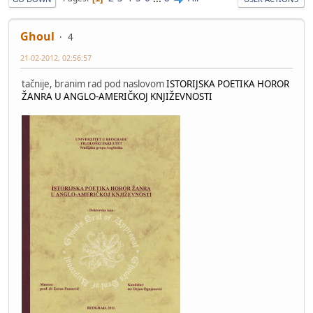
Ghoul
4
21-02-2012, 02:56:57
tačnije, branim rad pod naslovom
ISTORIJSKA POETIKA HOROR
ŽANRA U ANGLO-AMERIČKOJ KNJIŽEVNOSTI