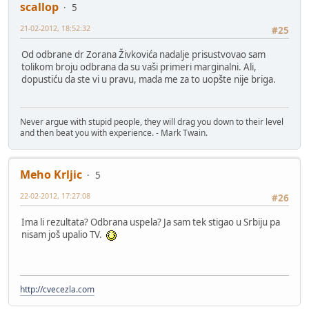
scallop
5
21-02-2012, 18:52:32
#25
Od odbrane dr Zorana Živkovića nadalje prisustvovao sam
tolikom broju odbrana da su vaši primeri marginalni. Ali,
dopustiću da ste vi u pravu, mada me za to uopšte nije briga.
Never argue with stupid people, they will drag you down to their level
and then beat you with experience. - Mark Twain.
Meho Krljic
5
22-02-2012, 17:27:08
#26
Ima li rezultata? Odbrana uspela? Ja sam tek stigao u Srbiju pa
nisam još upalio TV.
http://cvecezla.com