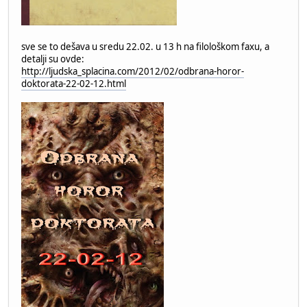
sve se to dešava u sredu 22.02. u 13 h na filološkom faxu, a
detalji su ovde:
http://ljudska_splacina.com/2012/02/odbrana-horor-
doktorata-22-02-12.html