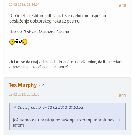
22-02-2012, 23:14:01
#40
Dr Guletu čestitam odbranu teze i želim mu uspešno
odsluženje doktorskog roka uz pesmu
Horror Bishke - Masovna Sarana
Čini mi se da ovaj zid izgleda drugačije. Bendžamine, da li su Sedam
zapovesti iste kao što su bile ranije?
Tex Murphy
4
22-02-2012, 23:33:30
#41
Quote from: D. on 22-02-2012, 21:52:52
Još samo da upristoji ponašanje i smanji infantilnost u
istom