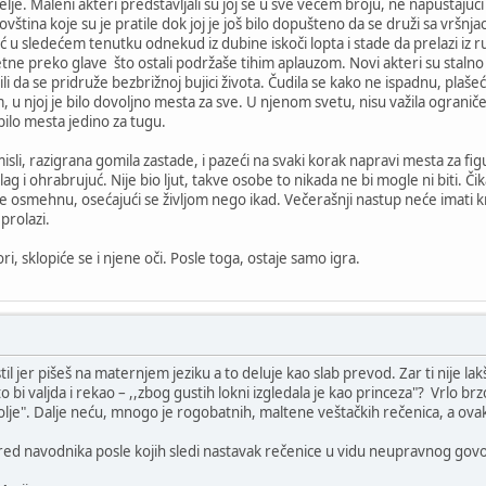
elje. Maleni akteri predstavljali su joj se u sve većem broju, ne napuštajuć
ština koje su je pratile dok joj je još bilo dopušteno da se druži sa vršnja
eć u sledećem tenutku odnekud iz dubine iskoči lopta i stade da prelazi iz 
ne preko glave što ostali podržaše tihim aplauzom. Novi akteri su stalno pr
 da se pridruže bezbrižnoj bujici života. Čudila se kako ne ispadnu, plašeći 
m, u njoj je bilo dovoljno mesta za sve. U njenom svetu, nisu važila ograniče
e bilo mesta jedino za tugu.
isli, razigrana gomila zastade, i pazeći na svaki korak napravi mesta za figu
 i ohrabrujuć. Nije bio ljut, takve osobe to nikada ne bi mogle ni biti. Č
se osmehnu, osećajući se življom nego ikad. Večerašnji nastup neće imati k
prolazi.
i, sklopiće se i njene oči. Posle toga, ostaje samo igra.
l jer pišeš na maternjem jeziku a to deluje kao slab prevod. Zar ti nije la
 bi valjda i rekao – ,,zbog gustih lokni izgledala je kao princeza"? Vrlo brz
 bolje". Dalje neću, mnogo je rogobatnih, maltene veštačkih rečenica, a ov
pred navodnika posle kojih sledi nastavak rečenice u vidu neupravnog gov