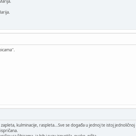
Marija.
arija.
bicama''.
zapleta, kulminacije, raspleta...Sve se događa u jednoj te istoj jednoličnoj c
 ispričana.
čicu sa šibicama, ja bih i suzu ispustila, ovako, ništa...