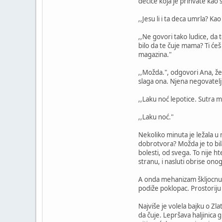
dečice koja je prihvate kao 
,,Jesu li i ta deca umrla? Kao 
,,Ne govori tako ludice, da t
bilo da te čuje mama? Ti ćeš
magazina."
,,Možda.", odgovori Ana, žel
slaga ona. Njena negovatelji
,,Laku noć lepotice. Sutra 
,,Laku noć."
Nekoliko minuta je ležala u 
dobrotvora? Možda je to bila
bolesti, od svega. To nije ht
stranu, i nasluti obrise ono
A onda mehanizam škljocnu, 
podiže poklopac. Prostoriju
Najviše je volela bajku o Zl
da čuje. Lepršava haljinica g