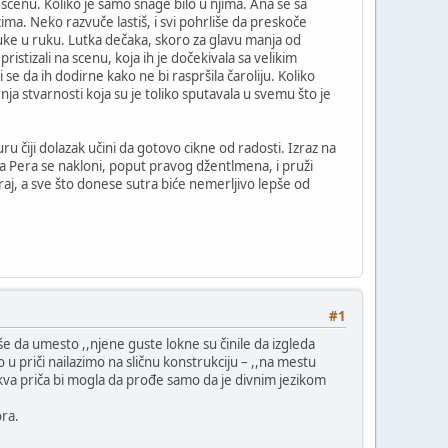
i scenu. Koliko je samo snage bilo u njima. Ana se sa
cima. Neko razvuče lastiš, i svi pohrliše da preskoče
ruke u ruku. Lutka dečaka, skoro za glavu manja od
istizali na scenu, koja ih je dočekivala sa velikim
se da ih dodirne kako ne bi raspršila čaroliju. Koliko
nja stvarnosti koja su je toliko sputavala u svemu što je
ru čiji dolazak učini da gotovo cikne od radosti. Izraz na
ika Pera se nakloni, poput pravog džentlmena, i pruži
raj, a sve što donese sutra biće nemerljivo lepše od
#1
kše da umesto ,,njene guste lokne su činile da izgleda
o u priči nailazimo na sličnu konstrukciju – ,,na mestu
akva priča bi mogla da prođe samo da je divnim jezikom
ora.