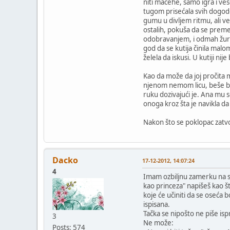
niti maćehe, samo igra i ves
tugom prisećala svih dogodov
gumu u divljem ritmu, ali v
ostalih, pokuša da se premet
odobravanjem, i odmah žurili
god da se kutija činila malo
želela da iskusi. U kutiji nij
Kao da može da joj pročita m
njenom nemom licu, beše blag
ruku dozivajući je. Ana mu 
onoga kroz šta je navikla da 
Nakon što se poklopac zatvor
Dacko
17-12-2012, 14:07:24
4
Imam ozbiljnu zamerku na sti
kao princeza" napišeš kao što
koje će učiniti da se oseća
ispisana.
Tačka se nipošto ne piše is
3
Ne može:
Posts: 574