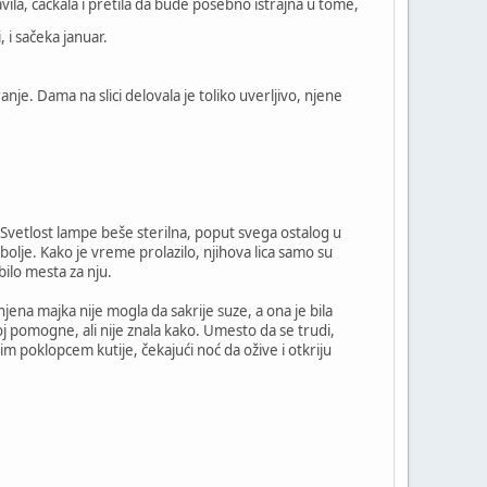
vila, čačkala i pretila da bude posebno istrajna u tome,
, i sačeka januar.
nje. Dama na slici delovala je toliko uverljivo, njene
Svetlost lampe beše sterilna, poput svega ostalog u
a bolje. Kako je vreme prolazilo, njihova lica samo su
bilo mesta za nju.
, njena majka nije mogla da sakrije suze, a ona je bila
 joj pomogne, ali nije znala kako. Umesto da se trudi,
nim poklopcem kutije, čekajući noć da ožive i otkriju