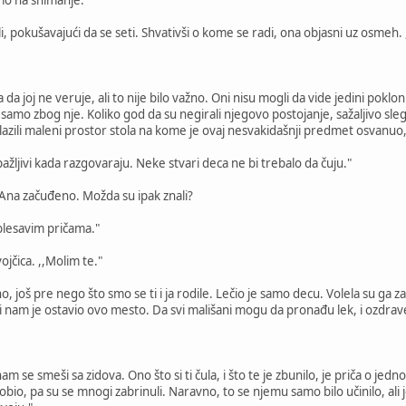
i, pokušavajući da se seti. Shvativši o kome se radi, ona objasni uz osmeh. ,
da joj ne veruje, ali to nije bilo važno. Oni nisu mogli da vide jedini poklon
 samo zbog nje. Koliko god da su negirali njegovo postojanje, sažaljivo sl
azili maleni prostor stola na kome je ovaj nesvakidašnji predmet osvanuo, 
žljivi kada razgovaraju. Neke stvari deca ne bi trebalo da čuju."
e Ana začuđeno. Možda su ipak znali?
blesavim pričama."
ojčica. ,,Molim te."
no, još pre nego što smo se ti i ja rodile. Lečio je samo decu. Volela su ga 
 ali nam je ostavio ovo mesto. Da svi mališani mogu da pronađu lek, i ozdrav
am se smeši sa zidova. Ono što si ti čula, i što te je zbunilo, je priča o je
 dobio, pa su se mnogi zabrinuli. Naravno, to se njemu samo bilo učinilo, ali