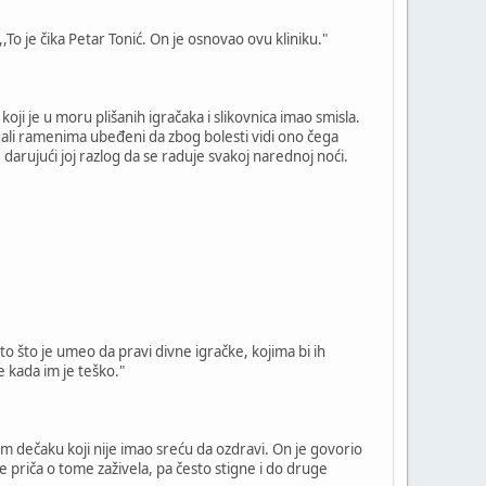
,To je čika Petar Tonić. On je osnovao ovu kliniku."
 koji je u moru plišanih igračaka i slikovnica imao smisla.
egali ramenima ubeđeni da zbog bolesti vidi ono čega
darujući joj razlog da se raduje svakoj narednoj noći.
zato što je umeo da pravi divne igračke, kojima bi ih
e kada im je teško."
dnom dečaku koji nije imao sreću da ozdravi. On je govorio
 je priča o tome zaživela, pa često stigne i do druge