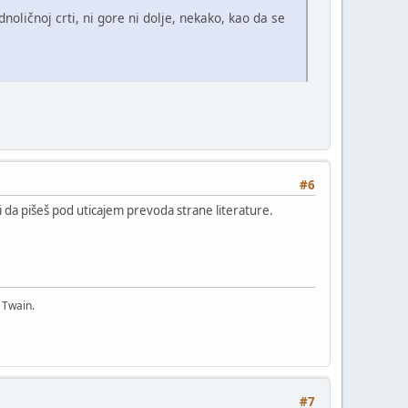
dnoličnoj crti, ni gore ni dolje, nekako, kao da se
#6
da pišeš pod uticajem prevoda strane literature.
 Twain.
#7