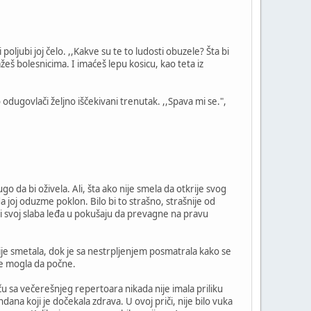
oljubi joj čelo. ,,Kakve su te to ludosti obuzele? Šta bi
eš bolesnicima. I imaćeš lepu kosicu, kao teta iz
odugovlači željno iščekivani trenutak. ,,Spava mi se.",
o da bi oživela. Ali, šta ako nije smela da otkrije svog
a joj oduzme poklon. Bilo bi to strašno, strašnije od
 izvi svoj slaba leđa u pokušaju da prevagne na pravu
ije smetala, dok je sa nestrpljenjem posmatrala kako se
 je mogla da počne.
iču sa večerešnjeg repertoara nikada nije imala priliku
ndana koji je dočekala zdrava. U ovoj priči, nije bilo vuka