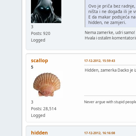
Ovo je priča bez radnje, 
ništa i ne događa ili je 
E da makar podsjeća na D
hidden, ne zamjeri.
3
Nema zamerke, udri samo!
Posts: 920
Hvala i ostalim komentato
Logged
scallop
17-12-2012, 15:59:43
5
Hidden, zamerka Dacko je i
3
Never argue with stupid people
Posts: 28,514
Logged
hidden
17-12-2012, 16:16:08