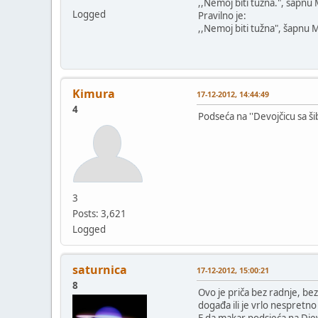
,,Nemoj biti tužna.", šapnu 
Logged
Pravilno je:
,,Nemoj biti tužna", šapnu M
Kimura
17-12-2012, 14:44:49
4
Podseća na ''Devojčicu sa ši
3
Posts: 3,621
Logged
saturnica
17-12-2012, 15:00:21
8
Ovo je priča bez radnje, bez 
događa ili je vrlo nespretno
E da makar podsjeća na Djevoj