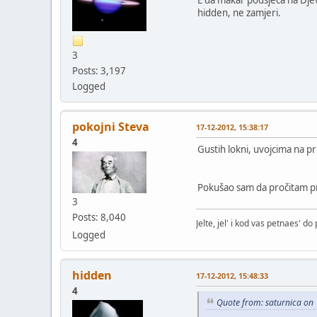
hidden, ne zamjeri.
3
Posts: 3,197
Logged
pokojni Steva
17-12-2012, 15:38:17
4
Gustih lokni, uvojcima na prin
Pokušao sam da pročitam pri
3
Posts: 8,040
Jelte, jel' i kod vas petnaes' d
Logged
hidden
17-12-2012, 15:48:33
4
Quote from: saturnica on