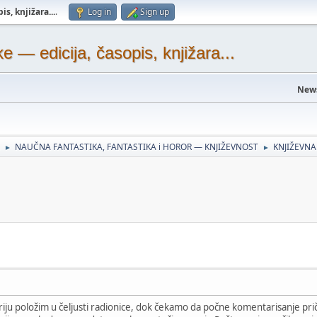
s, knjižara...
.
Log in
Sign up
— edicija, časopis, knjižara...
New
NAUČNA FANTASTIKA, FANTASTIKA i HOROR — KNJIŽEVNOST
KNJIŽEVNA
►
►
iju položim u čeljusti radionice, dok čekamo da počne komentarisanje priča 