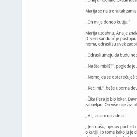
Marija se na trenutak zamisl
,,On mi je doneo kutiju."
Marija uzdahnu. Ana je znala 
Drveni sandučić je postojao
nema, odrasli su uvek zaobil
,,Odrasli umeju da budu nepa
,,Na šta misliš?", pogleda j
,,Nemoj da se opterećuješ 
,,Reci mi.", beše uporna dev
,,Čika Pera je bio lekar. Dav
zabavljao. On više nije živ,
,,Ali, ja sam ga videla."
,,Jesi dušo, njegov portret n
o kutiji, i o tome kako ju je