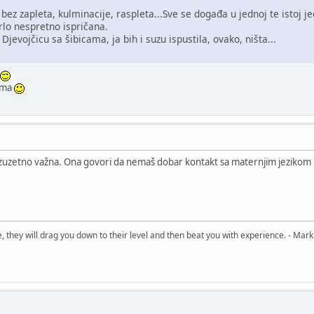
bez zapleta, kulminacije, raspleta...Sve se događa u jednoj te istoj je
vrlo nespretno ispričana.
jevojčicu sa šibicama, ja bih i suzu ispustila, ovako, ništa...
rima
zuzetno važna. Ona govori da nemaš dobar kontakt sa maternjim jezikom i 
, they will drag you down to their level and then beat you with experience. - Mark