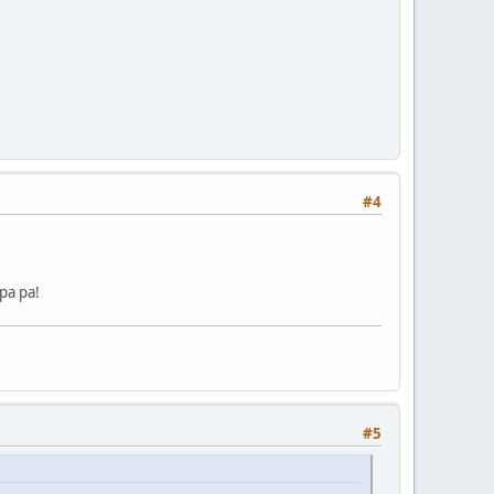
#4
pa pa!
#5