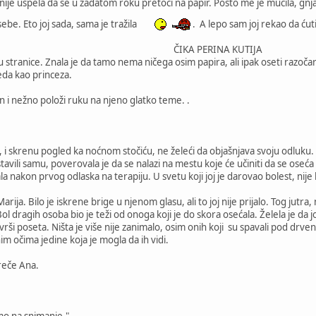
nije uspela da se u zadatom roku pretoči na papir. Pošto me je mučila, gnja
 sebe. Eto joj sada, sama je tražila
. A lepo sam joj rekao da ćuti
ČIKA PERINA KUTIJA
stranice. Znala je da tamo nema ničega osim papira, ali ipak oseti razočara
leda kao princeza.
n i nežno položi ruku na njeno glatko teme. .
 skrenu pogled ka noćnom stočiću, ne želeći da objašnjava svoju odluku. 
ostavili samu, poverovala je da se nalazi na mestu koje će učiniti da se oseć
la nakon prvog odlaska na terapiju. U svetu koji joj je darovao bolest, nije 
arija. Bilo je iskrene brige u njenom glasu, ali to joj nije prijalo. Tog jutra
. Bol dragih osoba bio je teži od onoga koji je do skora osećala. Želela je da
avrši poseta. Ništa je više nije zanimalo, osim onih koji su spavali pod drve
m očima jedine koja je mogla da ih vidi.
 reče Ana.
mo na snimanje."