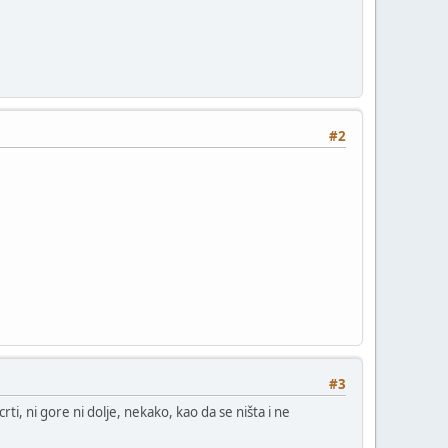
#2
#3
rti, ni gore ni dolje, nekako, kao da se ništa i ne