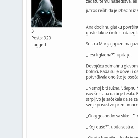
zadatu temu nasledstva, ali 
jutros reših da je izbacim iz
Ana dodirnu glatku površinu 
3
guste lokne činile su da izg
Posts: 920
Sestra Marija joj uze magazi
Logged
,,Jesi li gladna?", upita je.
Devojčica odmahnu glavom, i
bolnici. Kada su je doveli i 
potvrđivala ono što je oseća
,,Nemoj biti tužna.", šapnu M
isuviše slaba da bi je tešila
strpljivo je sačekala da se z
svoje prisustvo pred umorni
,,Onaj gospodin sa slike...",
,,Koji dušo?", upita sestra.
,,Onaj u hodniku...kada ide