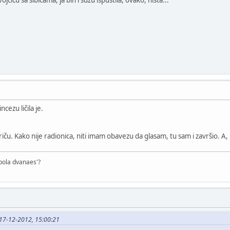
cezu ličila je.
ču. Kako nije radionica, niti imam obavezu da glasam, tu sam i završio. A, 
o pola dvanaes'?
 17-12-2012, 15:00:21