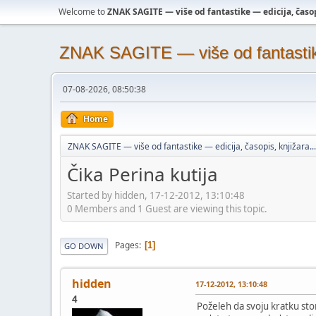
Welcome to
ZNAK SAGITE — više od fantastike — edicija, časopi
ZNAK SAGITE — više od fantastike 
07-08-2026, 08:50:38
Home
ZNAK SAGITE — više od fantastike — edicija, časopis, knjižara...
Čika Perina kutija
Started by hidden, 17-12-2012, 13:10:48
0 Members and 1 Guest are viewing this topic.
Pages
1
GO DOWN
hidden
17-12-2012, 13:10:48
4
Poželeh da svoju kratku stor