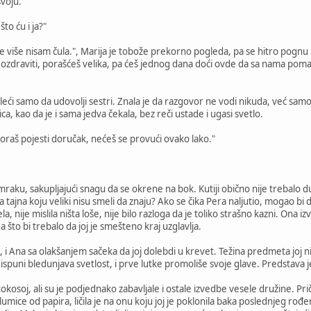
svoju."
što ću i ja?"
e više nisam čula.", Marija je tobože prekorno pogleda, pa se hitro pognu i p
 ozdraviti, porašćeš velika, pa ćeš jednog dana doći ovde da sa nama pomaž
eći samo da udovolji sestri. Znala je da razgovor ne vodi nikuda, već samo 
ca, kao da je i sama jedva čekala, bez reči ustade i ugasi svetlo.
moraš pojesti doručak, nećeš se provući ovako lako."
mraku, sakupljajući snagu da se okrene na bok. Kutiji obično nije trebalo dug
 tajna koju veliki nisu smeli da znaju? Ako se čika Pera naljutio, mogao bi d
ela, nije mislila ništa loše, nije bilo razloga da je toliko strašno kazni. Ona
ga što bi trebalo da joj je smešteno kraj uzglavlja.
i Ana sa olakšanjem sačeka da joj dolebdi u krevet. Težina predmeta joj n
 ispuni bledunjava svetlost, i prve lutke promoliše svoje glave. Predstava
atokosoj, ali su je podjednako zabavljale i ostale izvedbe vesele družine. Pr
lumice od papira, ličila je na onu koju joj je poklonila baka poslednjeg rođe