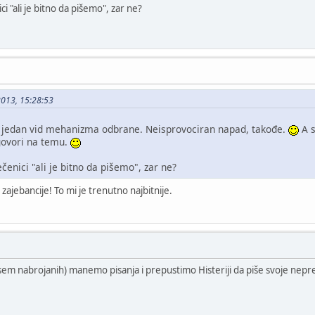
ici "ali je bitno da pišemo", zar ne?
2013, 15:28:53
r, jedan vid mehanizma odbrane. Neisprovociran napad, takođe.
A s
govori na temu.
rečenici "ali je bitno da pišemo", zar ne?
 zajebancije! To mi je trenutno najbitnije.
i (sem nabrojanih) manemo pisanja i prepustimo Histeriji da piše svoje ne