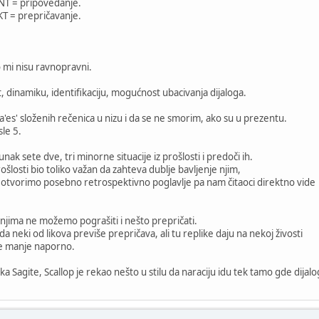
NT = pripovedanje.
KT = prepričavanje.
mi nisu ravnopravni.
 dinamiku, identifikaciju, mogućnost ubacivanja dijaloga.
es' složenih rečenica u nizu i da se ne smorim, ako su u prezentu.
le 5.
junak sete dve, tri minorne situacije iz prošlosti i predoči ih.
ošlosti bio toliko važan da zahteva dublje bavljenje njim,
u otvorimo posebno retrospektivno poglavlje pa nam čitaoci direktno vide
sa njima ne možemo pograšiti i nešto prepričati.
a neki od likova previše prepričava, ali tu replike daju na nekoj živosti
uje manje naporno.
 Sagite, Scallop je rekao nešto u stilu da naraciju idu tek tamo gde dija