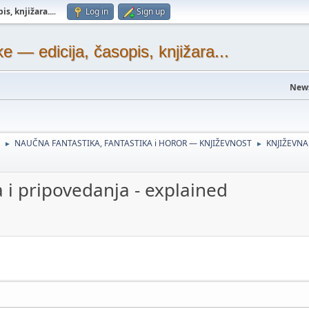
s, knjižara...
.
Log in
Sign up
— edicija, časopis, knjižara...
New
NAUČNA FANTASTIKA, FANTASTIKA i HOROR — KNJIŽEVNOST
KNJIŽEVNA
►
►
 i pripovedanja - explained