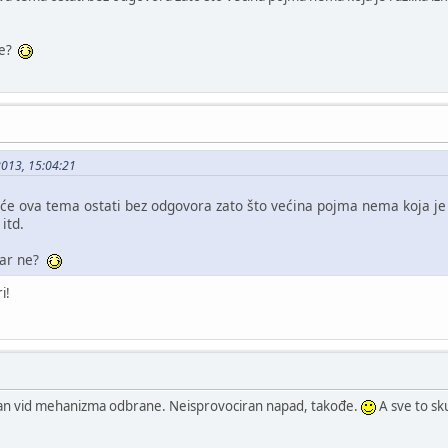
ne?
2013, 15:04:21
 će ova tema ostati bez odgovora zato što većina pojma nema koja je 
itd.
 zar ne?
i!
jedan vid mehanizma odbrane. Neisprovociran napad, takođe.
A sve to sk