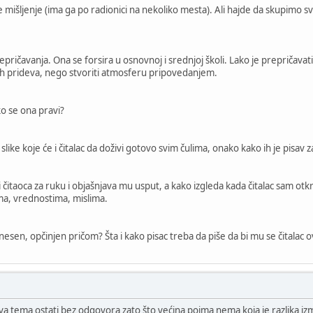
 mišljenje (ima ga po radionici na nekoliko mesta). Ali hajde da skupimo 
epričavanja. Ona se forsira u osnovnoj i srednjoj školi. Lako je prepričavat
nih prideva, nego stvoriti atmosferu pripovedanjem.
ko se ona pravi?
like koje će i čitalac da doživi gotovo svim čulima, onako kako ih je pisav z
 čitaoca za ruku i objašnjava mu usput, a kako izgleda kada čitalac sam otk
ma, vrednostima, mislima.
ponesen, opčinjen pričom? Šta i kako pisac treba da piše da bi mu se čitalac
ova tema ostati bez odgovora zato što većina pojma nema koja je razlika iz