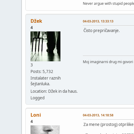
Never argue with stupid people
Džek
04-03-2013, 13:33:13
4
Čisto prepričavanje.
Moj imaginarni drug mi govori 
3
Posts: 5,732
Instalater raznih
šejtanluka.
Location: Džek in da haus.
Logged
Loni
04-03-2013, 14:18:58
4
Za mene (prostog) otprilike