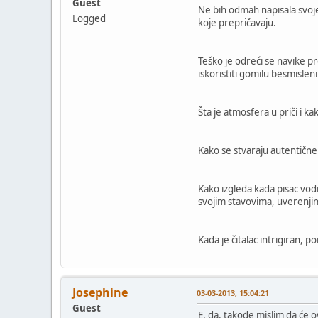
Guest
Ne bih odmah napisala svoje
Logged
koje prepričavaju.
Teško je odreći se navike pr
iskoristiti gomilu besmisle
Šta je atmosfera u priči i ka
Kako se stvaraju autentične s
Kako izgleda kada pisac vodi
svojim stavovima, uverenji
Kada je čitalac intrigiran, 
Josephine
03-03-2013, 15:04:21
Guest
E, da, takođe mislim da će 