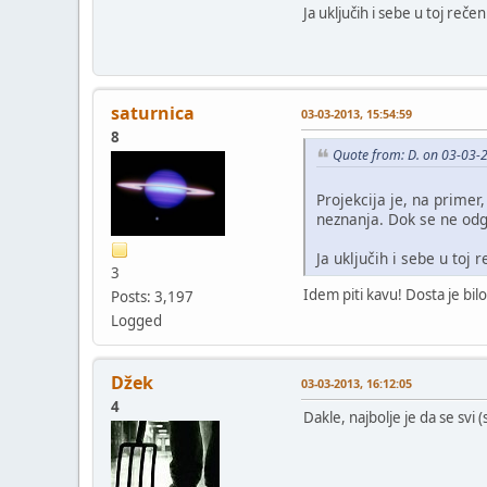
Ja uključih i sebe u toj rečen
saturnica
03-03-2013, 15:54:59
8
Quote from: D. on 03-03-
Projekcija je, na prime
neznanja. Dok se ne od
Ja uključih i sebe u toj 
3
Idem piti kavu! Dosta je bilo
Posts: 3,197
Logged
Džek
03-03-2013, 16:12:05
4
Dakle, najbolje je da se sv