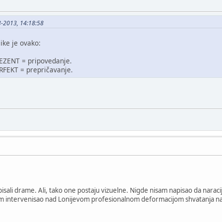
3-2013, 14:18:58
ike je ovako:
EZENT = pripovedanje.
RFEKT = prepričavanje.
i pisali drame. Ali, tako one postaju vizuelne. Nigde nisam napisao da nara
m intervenisao nad Lonijevom profesionalnom deformacijom shvatanja na