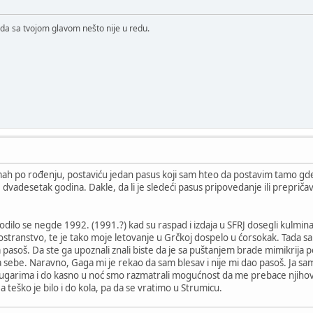
da sa tvojom glavom nešto nije u redu.
mah po rođenju, postaviću jedan pasus koji sam hteo da postavim tamo gd
dvadesetak godina. Dakle, da li je sledeći pasus pripovedanje ili prepriča
ilo se negde 1992. (1991.?) kad su raspad i izdaja u SFRJ dosegli kulminaci
stranstvo, te je tako moje letovanje u Grčkoj dospelo u ćorsokak. Tada s
 pasoš. Da ste ga upoznali znali biste da je sa puštanjem brade mimikrija
na sebe. Naravno, Gaga mi je rekao da sam blesav i nije mi dao pasoš. Ja sa
ugarima i do kasno u noć smo razmatrali mogućnost da me prebace njihovim
teško je bilo i do kola, pa da se vratimo u Strumicu.