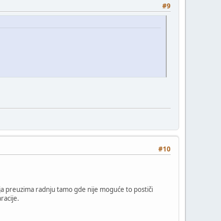
#9
#10
cija preuzima radnju tamo gde nije moguće to postiči
racije.