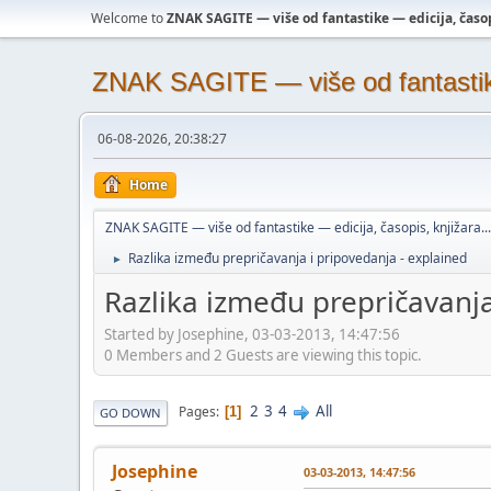
Welcome to
ZNAK SAGITE — više od fantastike — edicija, časopi
ZNAK SAGITE — više od fantastike 
06-08-2026, 20:38:27
Home
ZNAK SAGITE — više od fantastike — edicija, časopis, knjižara...
Razlika između prepričavanja i pripovedanja - explained
►
Razlika između prepričavanja
Started by Josephine, 03-03-2013, 14:47:56
0 Members and 2 Guests are viewing this topic.
2
3
4
All
Pages
1
GO DOWN
Josephine
03-03-2013, 14:47:56