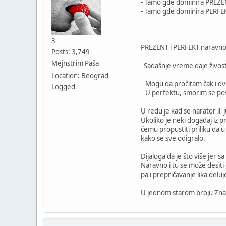
- Tamo gde dominira PREZE
- Tamo gde dominira PERFE
3
PREZENT i PERFEKT naravno 
Posts: 3,749
Mejnstrim Paša
Sadašnje vreme daje živost,
Location: Beograd
Mogu da pročitam čak i dva'
Logged
U perfektu, smorim se pos
U redu je kad se narator il' 
Ukoliko je neki događaj iz pr
čemu propustiti priliku da 
kako se sve odigralo.
Dijaloga da je što više jer 
Naravno i tu se može desiti d
pa i prepričavanje lika del
U jednom starom broju Znaka