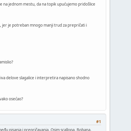
sve na jednom mestu, da na topik upućujemo pridošlice
i, jer je potreban mnogo manji trud za prepričati i
amislio?
riva delove slagalice i interpretira napisano shodno
 ovako osećao?
#1
među pisanja i prepričavanja. Osim scallopa, Bobana,