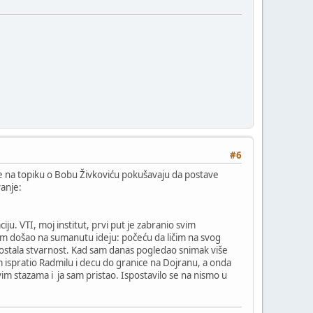
#6
e na topiku o Bobu Živkoviću pokušavaju da postave
vanje:
ju. VTI, moj institut, prvi put je zabranio svim
am došao na sumanutu ideju: počeću da ličim na svog
 postala stvarnost. Kad sam danas pogledao snimak više
m ispratio Radmilu i decu do granice na Dojranu, a onda
 stazama i ja sam pristao. Ispostavilo se na nismo u