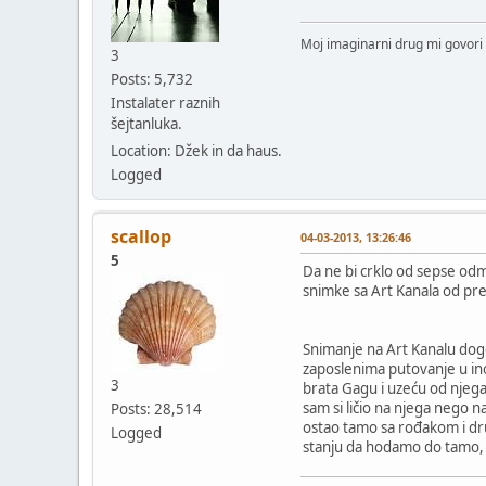
Moj imaginarni drug mi govori 
3
Posts: 5,732
Instalater raznih
šejtanluka.
Location: Džek in da haus.
Logged
scallop
04-03-2013, 13:26:46
5
Da ne bi crklo od sepse od
snimke sa Art Kanala od pre 
Snimanje na Art Kanalu dogod
zaposlenima putovanje u ino
3
brata Gagu i uzeću od njega
sam si ličio na njega nego 
Posts: 28,514
ostao tamo sa rođakom i dr
Logged
stanju da hodamo do tamo, a 