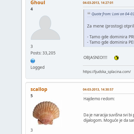
Ghoul
04-03-2013, 14:27:01
4
Quote from: Loni on 04-0
Za mene (prostog) otpril
- Tamo gde dominira PR
- Tamo gde dominira PE
3
Posts: 33,205
OBJASNIO!!!!
Logged
https://ljudska_splacina.com/
scallop
04-03-2013, 14:30:57
5
Hajdemo redom:
Da je naracija suvišna svi b
dijalogom. Moguće je da sa
3