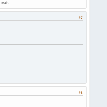
 Twain.
#7
#8