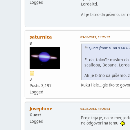
Logged
Lorda itd.
Ali je bitno da pišemo, zar 
saturnica
03-03-2013, 15:25:32
8
Quote from: D. on 03-03-
E, da, takođe mislim da
scallopa, Bobana, Lorda 
Ali je bitno da pišemo,
3
Kuku i lele...gle tko to govor
Posts: 3,197
Logged
Josephine
03-03-2013, 15:28:53
Guest
Projekcija je, na primer, 
Logged
ne odgovori na temu.