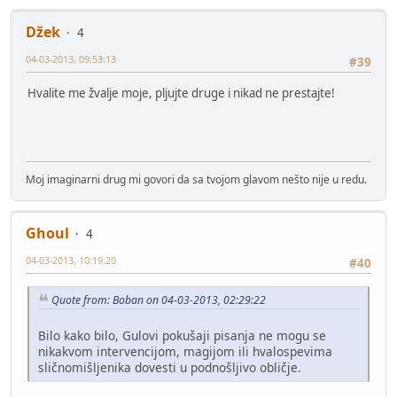
Džek
4
04-03-2013, 09:53:13
#39
Hvalite me žvalje moje, pljujte druge i nikad ne prestajte!
Moj imaginarni drug mi govori da sa tvojom glavom nešto nije u redu.
Ghoul
4
04-03-2013, 10:19:20
#40
Quote from: Boban on 04-03-2013, 02:29:22
Bilo kako bilo, Gulovi pokušaji pisanja ne mogu se
nikakvom intervencijom, magijom ili hvalospevima
sličnomišljenika dovesti u podnošljivo obličje.