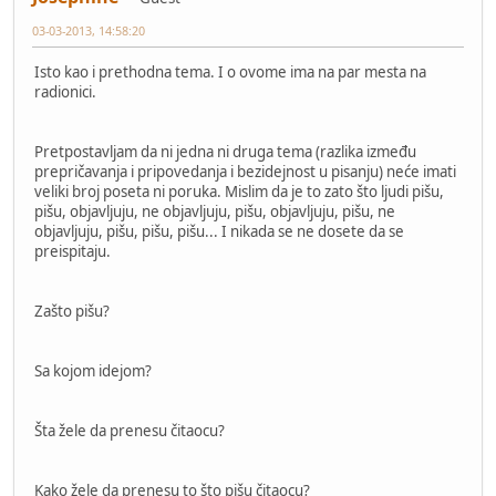
03-03-2013, 14:58:20
Isto kao i prethodna tema. I o ovome ima na par mesta na
radionici.
Pretpostavljam da ni jedna ni druga tema (razlika između
prepričavanja i pripovedanja i bezidejnost u pisanju) neće imati
veliki broj poseta ni poruka. Mislim da je to zato što ljudi pišu,
pišu, objavljuju, ne objavljuju, pišu, objavljuju, pišu, ne
objavljuju, pišu, pišu, pišu... I nikada se ne dosete da se
preispitaju.
Zašto pišu?
Sa kojom idejom?
Šta žele da prenesu čitaocu?
Kako žele da prenesu to što pišu čitaocu?