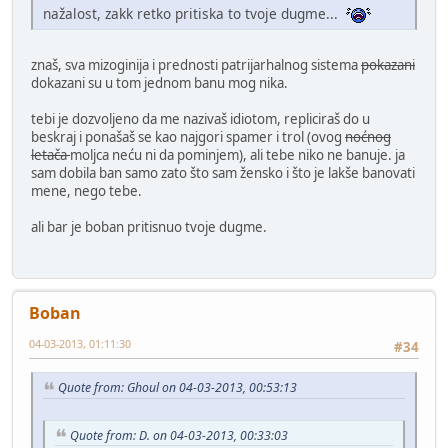
nažalost, zakk retko pritiska to tvoje dugme...
znaš, sva mizoginija i prednosti patrijarhalnog sistema
pokazani
dokazani su u tom jednom banu mog nika.
tebi je dozvoljeno da me nazivaš idiotom, repliciraš do u
beskraj i ponašaš se kao najgori spamer i trol (ovog
noćnog
letača
moljca neću ni da pominjem), ali tebe niko ne banuje. ja
sam dobila ban samo zato što sam žensko i što je lakše banovati
mene, nego tebe.
ali bar je boban pritisnuo tvoje dugme.
Boban
04-03-2013, 01:11:30
#34
Quote from: Ghoul on 04-03-2013, 00:53:13
Quote from: D. on 04-03-2013, 00:33:03