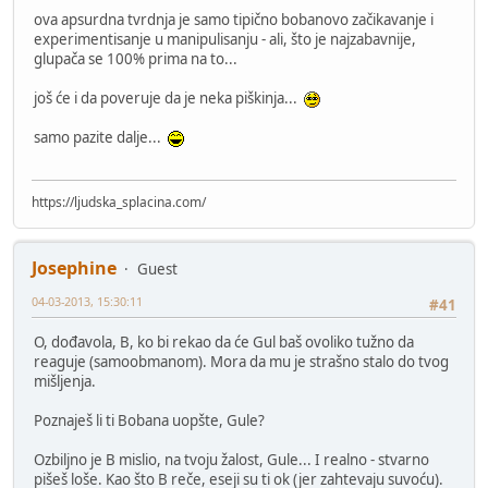
ova apsurdna tvrdnja je samo tipično bobanovo začikavanje i
experimentisanje u manipulisanju - ali, što je najzabavnije,
glupača se 100% prima na to...
još će i da poveruje da je neka piškinja...
samo pazite dalje...
https://ljudska_splacina.com/
Josephine
Guest
04-03-2013, 15:30:11
#41
O, dođavola, B, ko bi rekao da će Gul baš ovoliko tužno da
reaguje (samoobmanom). Mora da mu je strašno stalo do tvog
mišljenja.
Poznaješ li ti Bobana uopšte, Gule?
Ozbiljno je B mislio, na tvoju žalost, Gule... I realno - stvarno
pišeš loše. Kao što B reče, eseji su ti ok (jer zahtevaju suvoću).