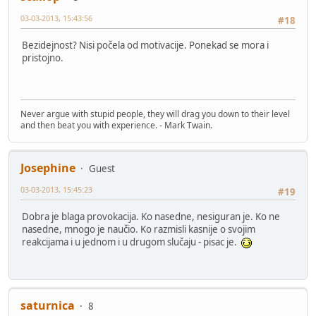
03-03-2013, 15:43:56
#18
Bezidejnost? Nisi počela od motivacije. Ponekad se mora i
pristojno.
Never argue with stupid people, they will drag you down to their level
and then beat you with experience. - Mark Twain.
Josephine
Guest
03-03-2013, 15:45:23
#19
Dobra je blaga provokacija. Ko nasedne, nesiguran je. Ko ne
nasedne, mnogo je naučio. Ko razmisli kasnije o svojim
reakcijama i u jednom i u drugom slučaju - pisac je.
saturnica
8