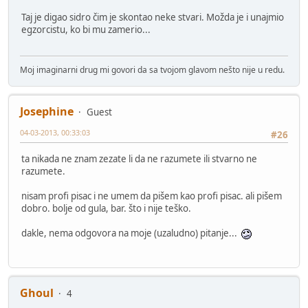
Taj je digao sidro čim je skontao neke stvari. Možda je i unajmio
egzorcistu, ko bi mu zamerio...
Moj imaginarni drug mi govori da sa tvojom glavom nešto nije u redu.
Josephine
Guest
04-03-2013, 00:33:03
#26
ta nikada ne znam zezate li da ne razumete ili stvarno ne
razumete.
nisam profi pisac i ne umem da pišem kao profi pisac. ali pišem
dobro. bolje od gula, bar. što i nije teško.
dakle, nema odgovora na moje (uzaludno) pitanje...
Ghoul
4