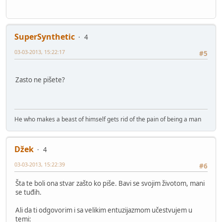
SuperSynthetic
4
03-03-2013, 15:22:17
#5
Zasto ne pišete?
He who makes a beast of himself gets rid of the pain of being a man
Džek
4
03-03-2013, 15:22:39
#6
Šta te boli ona stvar zašto ko piše. Bavi se svojim životom, mani
se tuđih.
Ali da ti odgovorim i sa velikim entuzijazmom učestvujem u
temi: