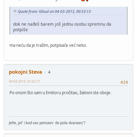
Quote from: Ghoul on 04-03-2013, 00:53:13
dok ne nađeš barem još jednu osobu spremnu da
potpiše
ma neću da je tražim, potpisaće već neko.
pokojni Steva
4
04-03-2013, 01:02:17
#29
Po onom što sam u Emitoru pročitao, žalosni ste oboje.
Jelte, jel' i kod vas petnaes' do pola dvanaes'?