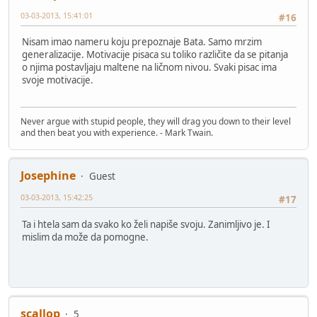
03-03-2013, 15:41:01
#16
Nisam imao nameru koju prepoznaje Bata. Samo mrzim
generalizacije. Motivacije pisaca su toliko različite da se pitanja
o njima postavljaju maltene na ličnom nivou. Svaki pisac ima
svoje motivacije.
Never argue with stupid people, they will drag you down to their level
and then beat you with experience. - Mark Twain.
Josephine
Guest
03-03-2013, 15:42:25
#17
Ta i htela sam da svako ko želi napiše svoju. Zanimljivo je. I
mislim da može da pomogne.
scallop
5