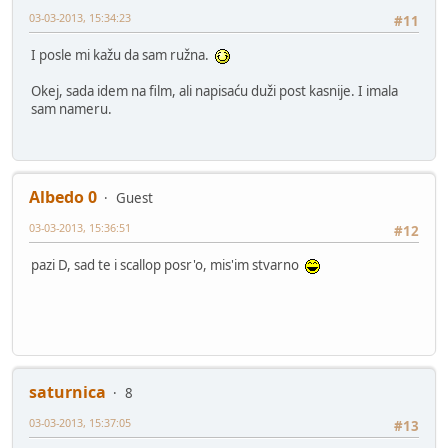
03-03-2013, 15:34:23
#11
I posle mi kažu da sam ružna.
Okej, sada idem na film, ali napisaću duži post kasnije. I imala
sam nameru.
Albedo 0
Guest
03-03-2013, 15:36:51
#12
pazi D, sad te i scallop posr'o, mis'im stvarno
saturnica
8
03-03-2013, 15:37:05
#13