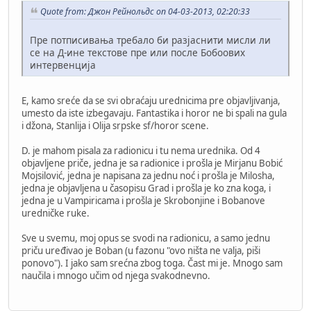
Quote from: Джон Рейнольдс on 04-03-2013, 02:20:33
Пре потписивања требало би разјаснити мисли ли
се на Д-ине текстове пре или после Бобоових
интервенција
E, kamo sreće da se svi obraćaju urednicima pre objavljivanja,
umesto da iste izbegavaju. Fantastika i horor ne bi spali na gula
i džona, Stanlija i Olija srpske sf/horor scene.
D. je mahom pisala za radionicu i tu nema urednika. Od 4
objavljene priče, jedna je sa radionice i prošla je Mirjanu Bobić
Mojsilović, jedna je napisana za jednu noć i prošla je Milosha,
jedna je objavljena u časopisu Grad i prošla je ko zna koga, i
jedna je u Vampiricama i prošla je Skrobonjine i Bobanove
uredničke ruke.
Sve u svemu, moj opus se svodi na radionicu, a samo jednu
priču uređivao je Boban (u fazonu "ovo ništa ne valja, piši
ponovo"). I jako sam srećna zbog toga. Čast mi je. Mnogo sam
naučila i mnogo učim od njega svakodnevno.