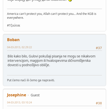
America can't protect you, Allah can't protect you... And the KGB is
everywhere.
#Τζούτσε
Boban
04-03-2013, 02:29:22
#37
Bilo kako bilo, Gulovi pokušaji pisanja ne mogu se nikakvom
intervencijom, magijom ili hvalospevima sličnomišljenika
dovesti u podnošljivo obličje.
Put ćemo naći ili ćemo ga napraviti.
Josephine
Guest
04-03-2013, 03:10:24
#38