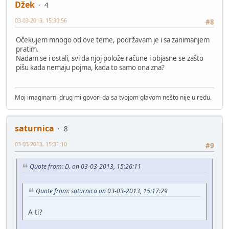
Džek
4
03-03-2013, 15:30:56
#8
Očekujem mnogo od ove teme, podržavam je i sa zanimanjem
pratim.
Nadam se i ostali, svi da njoj polože račune i objasne se zašto
pišu kada nemaju pojma, kada to samo ona zna?
Moj imaginarni drug mi govori da sa tvojom glavom nešto nije u redu.
saturnica
8
03-03-2013, 15:31:10
#9
Quote from: D. on 03-03-2013, 15:26:11
Quote from: saturnica on 03-03-2013, 15:17:29
A ti?