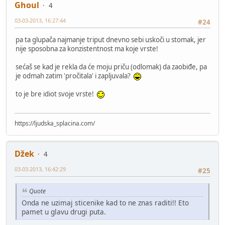
Ghoul
4
03-03-2013, 16:27:44
#24
pa ta glupača najmanje triput dnevno sebi uskoči u stomak, jer
nije sposobna za konzistentnost ma koje vrste!
sećaš se kad je rekla da će moju priču (odlomak) da zaobiđe, pa
je odmah zatim 'pročitala' i zapljuvala?
to je bre idiot svoje vrste!
https://ljudska_splacina.com/
Džek
4
03-03-2013, 16:42:29
#25
Quote
Onda ne uzimaj sticenike kad to ne znas raditi!! Eto
pamet u glavu drugi puta.