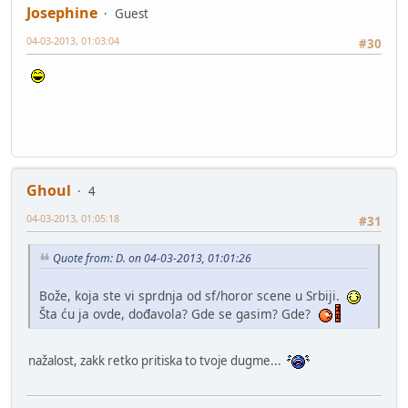
Josephine
Guest
04-03-2013, 01:03:04
#30
Ghoul
4
04-03-2013, 01:05:18
#31
Quote from: D. on 04-03-2013, 01:01:26
Bože, koja ste vi sprdnja od sf/horor scene u Srbiji.
Šta ću ja ovde, dođavola? Gde se gasim? Gde?
nažalost, zakk retko pritiska to tvoje dugme...