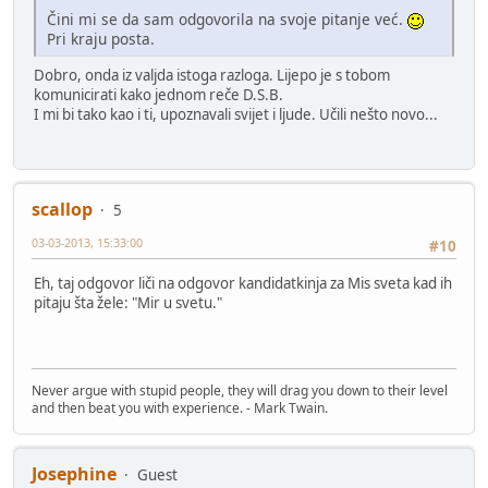
Čini mi se da sam odgovorila na svoje pitanje već.
Pri kraju posta.
Dobro, onda iz valjda istoga razloga. Lijepo je s tobom
komunicirati kako jednom reče D.S.B.
I mi bi tako kao i ti, upoznavali svijet i ljude. Učili nešto novo...
scallop
5
03-03-2013, 15:33:00
#10
Eh, taj odgovor liči na odgovor kandidatkinja za Mis sveta kad ih
pitaju šta žele: "Mir u svetu."
Never argue with stupid people, they will drag you down to their level
and then beat you with experience. - Mark Twain.
Josephine
Guest