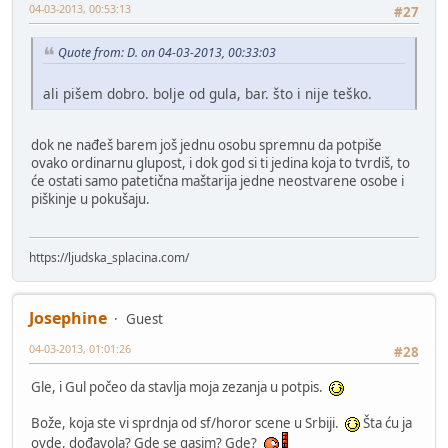
04-03-2013, 00:53:13
#27
Quote from: D. on 04-03-2013, 00:33:03
ali pišem dobro. bolje od gula, bar. što i nije teško.
dok ne nađeš barem još jednu osobu spremnu da potpiše
ovako ordinarnu glupost, i dok god si ti jedina koja to tvrdiš, to
će ostati samo patetična maštarija jedne neostvarene osobe i
piškinje u pokušaju.
https://ljudska_splacina.com/
Josephine
Guest
04-03-2013, 01:01:26
#28
Gle, i Gul počeo da stavlja moja zezanja u potpis.
Bože, koja ste vi sprdnja od sf/horor scene u Srbiji.
Šta ću ja
ovde, dođavola? Gde se gasim? Gde?