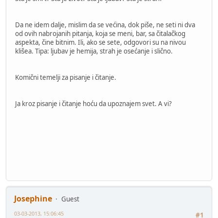
Da ne idem dalje, mislim da se većina, dok piše, ne seti ni dva
od ovih nabrojanih pitanja, koja se meni, bar, sa čitalačkog
aspekta, čine bitnim. Ili, ako se sete, odgovori su na nivou
klišea. Tipa: ljubav je hemija, strah je osećanje i slično.
Komični temelji za pisanje i čitanje.
Ja kroz pisanje i čitanje hoću da upoznajem svet. A vi?
Josephine
Guest
03-03-2013, 15:06:45
#1