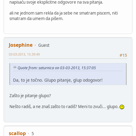
napisaću svoje eksplicitne odgovore na sva pitanja.
ali ne jednom sam rekla da ja sebe ne smatram piscem, niti
smatram da umem da pišem.
Josephine
Guest
03-03-2013, 15:39:49
#15
Quote from: saturnica on 03-03-2013, 15:37:05
Da, to je točno. Glupo pitanje, glup odogovor!
Zašto je pitanje glupo?
Nešto radiš, a ne znaš zašto to radiš? Meni to zvuči... glupo.
scallop
5