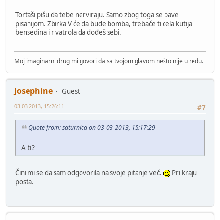
Tortaši pišu da tebe nerviraju. Samo zbog toga se bave
pisanijom. Zbirka V će da bude bomba, trebaće ti cela kutija
bensedina i rivatrola da dođeš sebi.
Moj imaginarni drug mi govori da sa tvojom glavom nešto nije u redu.
Josephine
Guest
03-03-2013, 15:26:11
#7
Quote from: saturnica on 03-03-2013, 15:17:29
A ti?
Čini mi se da sam odgovorila na svoje pitanje već.
Pri kraju
posta.