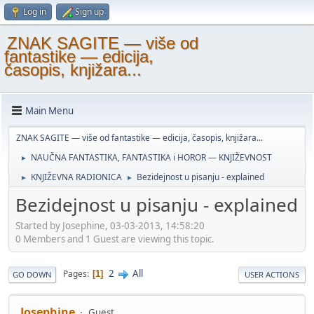
Log in
Sign up
ZNAK SAGITE — više od
fantastike — edicija,
časopis, knjižara...
Main Menu
ZNAK SAGITE — više od fantastike — edicija, časopis, knjižara...
NAUČNA FANTASTIKA, FANTASTIKA i HOROR — KNJIŽEVNOST
►
KNJIŽEVNA RADIONICA
Bezidejnost u pisanju - explained
►
►
Bezidejnost u pisanju - explained
Started by Josephine, 03-03-2013, 14:58:20
0 Members and 1 Guest are viewing this topic.
2
All
Pages
1
GO DOWN
USER ACTIONS
Josephine
Guest