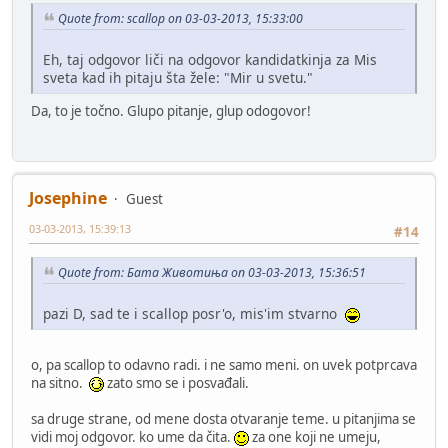
Quote from: scallop on 03-03-2013, 15:33:00
Eh, taj odgovor liči na odgovor kandidatkinja za Mis
sveta kad ih pitaju šta žele: "Mir u svetu."
Da, to je točno. Glupo pitanje, glup odogovor!
Josephine
Guest
03-03-2013, 15:39:13
#14
Quote from: Бата Животиња on 03-03-2013, 15:36:51
pazi D, sad te i scallop posr'o, mis'im stvarno
o, pa scallop to odavno radi. i ne samo meni. on uvek potprcava
na sitno.
zato smo se i posvađali.
sa druge strane, od mene dosta otvaranje teme. u pitanjima se
vidi moj odgovor. ko ume da čita.
za one koji ne umeju,