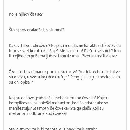
Ko je njihov čitalac?
Šta njihov čitalac želi, voli, misli?
Kakav ih svet okružuje? Koje su mu glavne karakteristike? Sviđa
li im se svet koji ih okružuje? Menjaju li ga? Plaše li se smrti? Ima
li u njihovim pričama ljubavi i smrti? Ima li života? Ima li sveta?
Žive li njihovi junaci iz priča, ili su mrtvi? Ima li takvih ljudi, kakve
su opisali, u svetu koji ih okružuje? Reaguju li ti ljudi onako kako
su oni opisali?
Koji su osnovni psihološki mehanizmi kod čoveka? Koji su
komplikovani psihološki mehanizmi kod čoveka? Kako se
manifestuju? Šta motiviše čoveka? Šta ga plaši? Koji su
mehanizmi odbrane kod čoveka?
Šta je smrt? Šta je život? Šta je ljubav? Šta je strah?