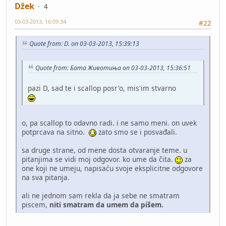
Džek
4
03-03-2013, 16:09:34
#22
Quote from: D. on 03-03-2013, 15:39:13
Quote from: Бата Животиња on 03-03-2013, 15:36:51
pazi D, sad te i scallop posr'o, mis'im stvarno
o, pa scallop to odavno radi. i ne samo meni. on uvek
potprcava na sitno.
zato smo se i posvađali.
sa druge strane, od mene dosta otvaranje teme. u
pitanjima se vidi moj odgovor. ko ume da čita.
za
one koji ne umeju, napisaću svoje eksplicitne odgovore
na sva pitanja.
ali ne jednom sam rekla da ja sebe ne smatram
piscem,
niti smatram da umem da pišem.