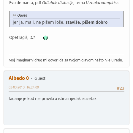
Evo demanta, pdf
Odlutale diskusije
, tema
U znaku vampirice.
Quote
jer ja, mali, ne pišem loše.
staviše, pišem dobro
.
Opet lagiš, D.?
Moj imaginarni drug mi govori da sa tvojom glavom nešto nije u redu.
Albedo 0
Guest
03-03-2013, 16:24:09
#23
laganje je kod nje pravilo a istina rijedak izuzetak