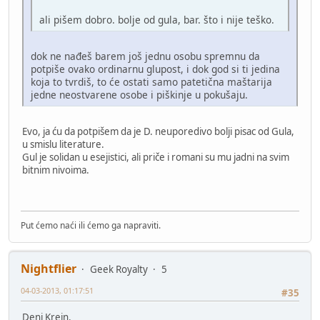
ali pišem dobro. bolje od gula, bar. što i nije teško.
dok ne nađeš barem još jednu osobu spremnu da
potpiše ovako ordinarnu glupost, i dok god si ti jedina
koja to tvrdiš, to će ostati samo patetična maštarija
jedne neostvarene osobe i piškinje u pokušaju.
Evo, ja ću da potpišem da je D. neuporedivo bolji pisac od Gula,
u smislu literature.
Gul je solidan u esejistici, ali priče i romani su mu jadni na svim
bitnim nivoima.
Put ćemo naći ili ćemo ga napraviti.
Nightflier
Geek Royalty
5
04-03-2013, 01:17:51
#35
Deni Krejn.