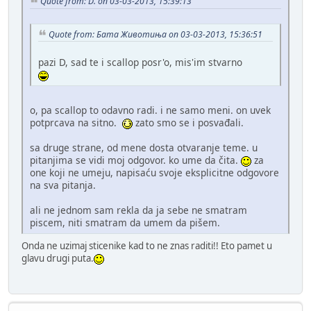
Quote from: D. on 03-03-2013, 15:39:13
Quote from: Бата Животиња on 03-03-2013, 15:36:51
pazi D, sad te i scallop posr'o, mis'im stvarno
o, pa scallop to odavno radi. i ne samo meni. on uvek
potprcava na sitno.
zato smo se i posvađali.
sa druge strane, od mene dosta otvaranje teme. u
pitanjima se vidi moj odgovor. ko ume da čita.
za
one koji ne umeju, napisaću svoje eksplicitne odgovore
na sva pitanja.
ali ne jednom sam rekla da ja sebe ne smatram
piscem, niti smatram da umem da pišem.
Onda ne uzimaj sticenike kad to ne znas raditi!! Eto pamet u
glavu drugi puta.