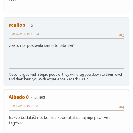
scallop
5
03-03-2013, 15:18:24
#3
Zašto nisi postavila samo to pitanje?
Never argue with stupid people, they will drag you down to their level
and then beat you with experience. - Mark Twain.
Albedo 0
Guest
03-03-2013, 15:20:21
#4
kakve budalaštine, ko piše zbog čitalaca taj nije pisac već
trgovac