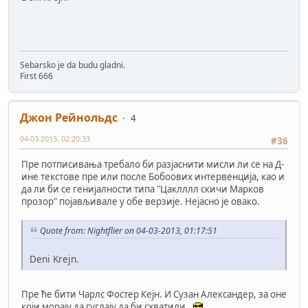
Sebarsko je da budu gladni.
First 666
Джон Рейнольдс
4
04-03-2013, 02:20:33
#36
Пре потписивања требало би разјаснити мисли ли се на Д-
ине текстове пре или после Бобоових интервенција, као и
да ли би се генијалности типа "Цаклллл скичи Марков
прозор" појављивале у обе верзије. Нејасно је овако.
Quote from: Nightflier on 04-03-2013, 01:17:51
Deni Krejn.
Пре ће бити Чарлс Фостер Кејн. И Сузан Александер, за оне
који морају да гуглају да би схватили.