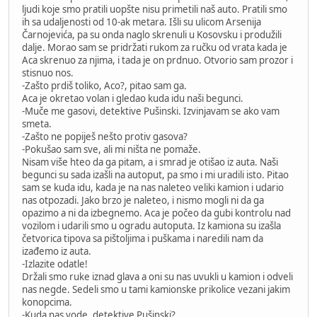
ljudi koje smo pratili uopšte nisu primetili naš auto. Pratili smo
ih sa udaljenosti od 10-ak metara. Išli su ulicom Arsenija
Čarnojevića, pa su onda naglo skrenuli u Kosovsku i produžili
dalje. Morao sam se pridržati rukom za ručku od vrata kada je
Aca skrenuo za njima, i tada je on prdnuo. Otvorio sam prozor i
stisnuo nos.
-Zašto prdiš toliko, Aco?, pitao sam ga.
Aca je okretao volan i gledao kuda idu naši begunci.
-Muče me gasovi, detektive Pušinski. Izvinjavam se ako vam
smeta.
-Zašto ne popiješ nešto protiv gasova?
-Pokušao sam sve, ali mi ništa ne pomaže.
Nisam više hteo da ga pitam, a i smrad je otišao iz auta. Naši
begunci su sada izašli na autoput, pa smo i mi uradili isto. Pitao
sam se kuda idu, kada je na nas naleteo veliki kamion i udario
nas otpozadi. Jako brzo je naleteo, i nismo mogli ni da ga
opazimo a ni da izbegnemo. Aca je počeo da gubi kontrolu nad
vozilom i udarili smo u ogradu autoputa. Iz kamiona su izašla
četvorica tipova sa pištoljima i puškama i naredili nam da
izađemo iz auta.
-Izlazite odatle!
Držali smo ruke iznad glava a oni su nas uvukli u kamion i odveli
nas negde. Sedeli smo u tami kamionske prikolice vezani jakim
konopcima.
-Kuda nas vode, detektive Pušinski?