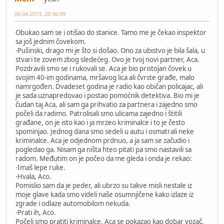
06-04-2013, 20:36:09
Obukao sam se i otišao do stanice. Tamo me je čekao inspektor
sa još jednim čovekom.
-Pušinski, drago mi je što si došao. Ono za ubistvo je bila šala, u
stvari te zovem zbog sledećeg. Ovo je tvoj novi partner, Aca.
Pozdravili smo se i rukovali se. Aca je bio pristojan čovek u
svojim 40-im godinama, mršavog lica ali čvrste građe, malo
namrgođen. Dvadeset godina je radio kao običan policajac, ali
je sada uznapredovao i postao pomoćnik detektiva. Bio mi je
čudan taj Aca, ali sam ga prihvatio za partnera i zajedno smo
počeli da radimo. Patrolisali smo ulicama zajedno i štitili
građane, on je isto kao i ja mrzeo kriminalce i to je često
spominjao. Jednog dana smo sedeli u autu i osmatrali neke
kriminalce. Aca je odjednom prdnuo, a ja sam se začudio i
pogledao ga. Nisam ga ništa hteo pitati pa smo nastavili sa
radom. Međutim on je počeo da me gleda i onda je rekao:
-Imaš lepe ruke.
-Hvala, Aco.
Pomislio sam da je peder, ali ubrzo su takve misli nestale iz
moje glave kada smo videli naše osumnjičene kako izlaze iz
zgrade i odlaze automobilom nekuda.
-Prati ih, Aco.
Počeli smo pratiti kriminalce. Aca se pokazao kao dobar vozač,