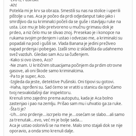
-Ah!
Potekla mi je krv sa obraza. Smestili su nas na stolice i uperili
pištolje u nas. Aca je počeo da prdi odjedanput tako jako i
smrdljivo da su kriminalci počeli da se guše i stavljaju ruke na
usta. Lice mu je bilo pretvoreno u mučnu grimasu dok je
prdeo, a niz čelo mu se slivao znoj. Presekao je i konopce na
rukama svojim prdenjem i ustao i odvezao me, a kriminalci su
popadali na pod i gušili se. Vlada Banana je jedini preživeo
napad prdenja i pobegao. Izašli smo iz skladišta da udahnemo
svež vazduh. Gledao sam Acu sa čuđenjem.
-Kako si ovo izveo, Aco?
-Ne znam. U kritičnim situacijama počinjem da prdim otrovne
gasove, ali oni škode samo kriminalcima.
-Pa to je super, Aco.
-Izgleda da jeste, detektive Pušinski. Oni tipovi su gotovi.
-Haha, isprđeni su. Sad ćemo se vratiti u stanicu da ispričamo
tvoj nesvakidašnji dar inspektoru.
Krenuli smo zajedno prema autoputu, kada je Aca bolno
zastenjao i pao na zemlju. Prišao sam mu i uhvatio ga za ruke.
-Šta ti je?
-Uh...ono prdenje...iscrpelo me je...osećam se slabo...ali samo
za trenutak...evo, već mi je bolje sada...
Aca je ustao oslonivši se na mene. Malo smo stajali dok se nije
oporavio, a onda smo krenuli dalje.