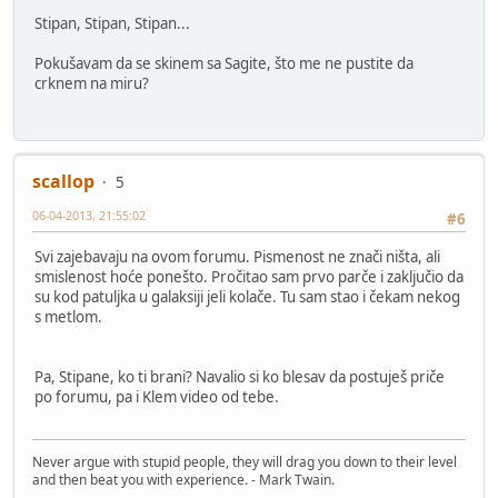
Stipan, Stipan, Stipan...
Pokušavam da se skinem sa Sagite, što me ne pustite da
crknem na miru?
scallop
5
06-04-2013, 21:55:02
#6
Svi zajebavaju na ovom forumu. Pismenost ne znači ništa, ali
smislenost hoće ponešto. Pročitao sam prvo parče i zaključio da
su kod patuljka u galaksiji jeli kolače. Tu sam stao i čekam nekog
s metlom.
Pa, Stipane, ko ti brani? Navalio si ko blesav da postuješ priče
po forumu, pa i Klem video od tebe.
Never argue with stupid people, they will drag you down to their level
and then beat you with experience. - Mark Twain.