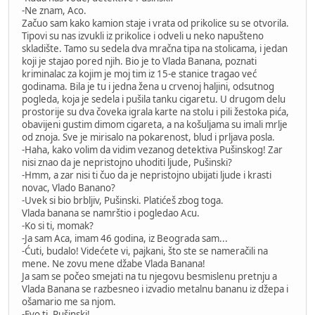
-Ne znam, Aco.
Začuo sam kako kamion staje i vrata od prikolice su se otvorila.
Tipovi su nas izvukli iz prikolice i odveli u neko napušteno
skladište. Tamo su sedela dva mračna tipa na stolicama, i jedan
koji je stajao pored njih. Bio je to Vlada Banana, poznati
kriminalac za kojim je moj tim iz 15-e stanice tragao već
godinama. Bila je tu i jedna žena u crvenoj haljini, odsutnog
pogleda, koja je sedela i pušila tanku cigaretu. U drugom delu
prostorije su dva čoveka igrala karte na stolu i pili žestoka pića,
obavijeni gustim dimom cigareta, a na košuljama su imali mrlje
od znoja. Sve je mirisalo na pokarenost, blud i prljava posla.
-Haha, kako volim da vidim vezanog detektiva Pušinskog! Zar
nisi znao da je nepristojno uhoditi ljude, Pušinski?
-Hmm, a zar nisi ti čuo da je nepristojno ubijati ljude i krasti
novac, Vlado Banano?
-Uvek si bio brbljiv, Pušinski. Platićeš zbog toga.
Vlada banana se namrštio i pogledao Acu.
-Ko si ti, momak?
-Ja sam Aca, imam 46 godina, iz Beograda sam...
-Ćuti, budalo! Videćete vi, pajkani, što ste se nameračili na
mene. Ne zovu mene džabe Vlada Banana!
Ja sam se počeo smejati na tu njegovu besmislenu pretnju a
Vlada Banana se razbesneo i izvadio metalnu bananu iz džepa i
ošamario me sa njom.
-Evo ti, Pušinski!