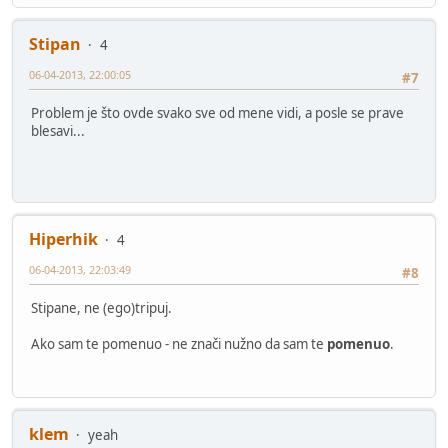
Stipan
4
06-04-2013, 22:00:05
#7
Problem je što ovde svako sve od mene vidi, a posle se prave
blesavi...
Hiperhik
4
06-04-2013, 22:03:49
#8
Stipane, ne (ego)tripuj.
Ako sam te pomenuo - ne znači nužno da sam te
pomenuo
.
klem
yeah