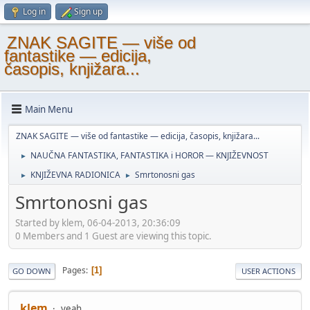
Log in
Sign up
ZNAK SAGITE — više od
fantastike — edicija,
časopis, knjižara...
Main Menu
ZNAK SAGITE — više od fantastike — edicija, časopis, knjižara...
NAUČNA FANTASTIKA, FANTASTIKA i HOROR — KNJIŽEVNOST
►
KNJIŽEVNA RADIONICA
Smrtonosni gas
►
►
Smrtonosni gas
Started by klem, 06-04-2013, 20:36:09
0 Members and 1 Guest are viewing this topic.
Pages
1
GO DOWN
USER ACTIONS
klem
yeah