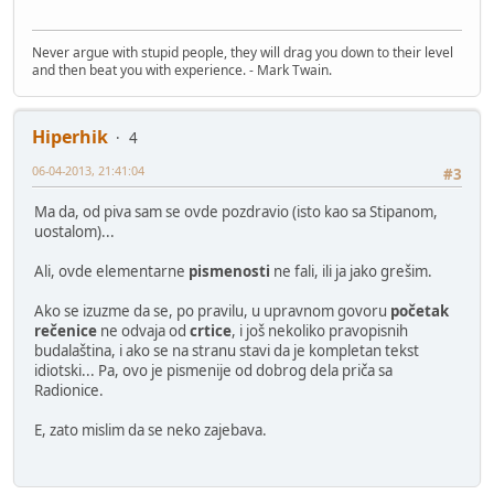
Never argue with stupid people, they will drag you down to their level
and then beat you with experience. - Mark Twain.
Hiperhik
4
06-04-2013, 21:41:04
#3
Ma da, od piva sam se ovde pozdravio (isto kao sa Stipanom,
uostalom)...
Ali, ovde elementarne
pismenosti
ne fali, ili ja jako grešim.
Ako se izuzme da se, po pravilu, u upravnom govoru
početak
rečenice
ne odvaja od
crtice
, i još nekoliko pravopisnih
budalaština, i ako se na stranu stavi da je kompletan tekst
idiotski... Pa, ovo je pismenije od dobrog dela priča sa
Radionice.
E, zato mislim da se neko zajebava.