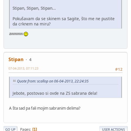
Stipan, Stipan, Stipan...
Pokušavam da se skinem sa Sagite, što me ne pustite
da crknem na miru?
awwww
Stipan
4
07-04-2013, 07:11:23
#12
Quote from: scallop on 06-04-2013, 22:24:35
Jebote, postovao si ovde na ZS sabrana dela!
A šta sad pa fali mojim sabranim delima?
Pages
1
GO UP
USER ACTIONS