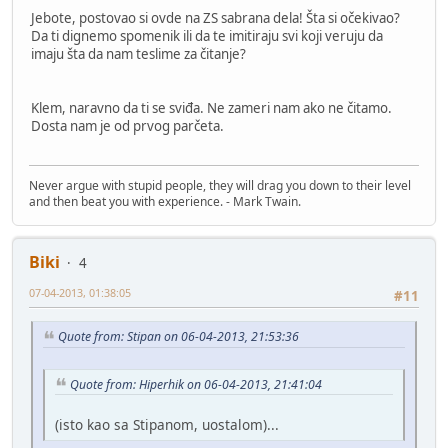
Jebote, postovao si ovde na ZS sabrana dela! Šta si očekivao?
Da ti dignemo spomenik ili da te imitiraju svi koji veruju da
imaju šta da nam teslime za čitanje?
Klem, naravno da ti se sviđa. Ne zameri nam ako ne čitamo.
Dosta nam je od prvog parčeta.
Never argue with stupid people, they will drag you down to their level
and then beat you with experience. - Mark Twain.
Biki
4
07-04-2013, 01:38:05
#11
Quote from: Stipan on 06-04-2013, 21:53:36
Quote from: Hiperhik on 06-04-2013, 21:41:04
(isto kao sa Stipanom, uostalom)...