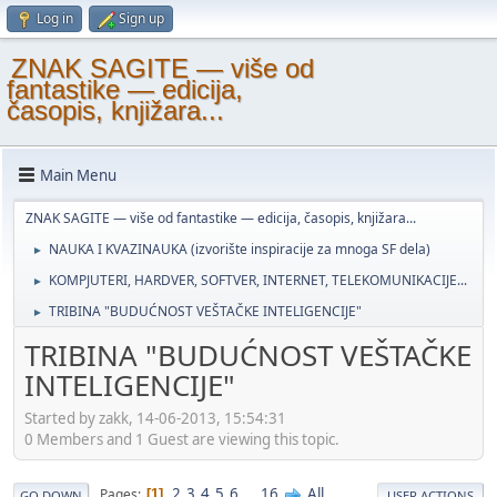
Log in
Sign up
ZNAK SAGITE — više od
fantastike — edicija,
časopis, knjižara...
Main Menu
ZNAK SAGITE — više od fantastike — edicija, časopis, knjižara...
NAUKA I KVAZINAUKA (izvorište inspiracije za mnoga SF dela)
►
KOMPJUTERI, HARDVER, SOFTVER, INTERNET, TELEKOMUNIKACIJE...
►
TRIBINA "BUDUĆNOST VEŠTAČKE INTELIGENCIJE"
►
TRIBINA "BUDUĆNOST VEŠTAČKE
INTELIGENCIJE"
Started by zakk, 14-06-2013, 15:54:31
0 Members and 1 Guest are viewing this topic.
2
3
4
5
6
...
16
All
Pages
1
GO DOWN
USER ACTIONS