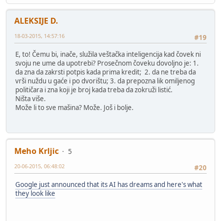
ALEKSIJE D.
18-03-2015, 14:57:16
#19
E, to! Čemu bi, inače, služila veštačka inteligencija kad čovek ni
svoju ne ume da upotrebi? Prosečnom čoveku dovoljno je: 1.
da zna da zakrsti potpis kada prima kredit; 2. da ne treba da
vrši nuždu u gaće i po dvorištu; 3. da prepozna lik omiljenog
političara i zna koji je broj kada treba da zokruži listić.
Ništa više.
Može li to sve mašina? Može. Još i bolje.
Meho Krljic
5
20-06-2015, 06:48:02
#20
Google just announced that its AI has dreams and here's what
they look like