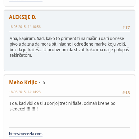
ALEKSIJE D.
18-03-2015, 14:10:56
#17
Aha, kapiram. Sad, kako to primentiti na mašinu da ti donese
pivo a da zna da mora biti hladno i određene marke koju voliš,
bez da joj kažeš... U protivnom da shvati kako ima da je polupaš
sekirčetom.
Meho Krljic
5
18-03-2015, 14:14:23
#18
I da, kad vidi da si u donjoj trećini flaše, odmah krene po
sledeće!!!!!!!!!!!
http://cvecezla.com