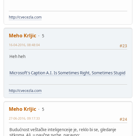
http://cvecezla.com
Meho Krljic
5
16-04-2016, 08:48:04
#23
Heh heh
Microsoft's Caption A.I. Is Sometimes Right, Sometimes Stupid
http://cvecezla.com
Meho Krljic
5
27-06-2016, 09:17:33
#24
Budućnost veštačke inteligenceije je, reklo bi se, gledanje
sitkoma. Ali, u naučne svrhe, naravno: