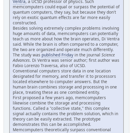
Ventra
, a UCSD professor of physics. Such
memcomputers could equal or surpass the potential of
quantum computers, they say, but because they don't
rely on exotic quantum effects are far more easily
constructed.
Besides solving extremely complex problems involving
huge amounts of data, memcomputers can potentially
teach us more about how the brain operates, Di Ventra
said. While the brain is often compared to a computer,
the two are organized and operate much differently.
The study was
published Friday
in the journal
Science
Advances
. Di Ventra was senior author; first author was
Fabio Lorenzo Traversa, also of UCSD.
Conventional computers store data in one location
designated for memory, and transfer it to processors
located elsewhere to computer answers. But the
human brain combines storage and processing in one
place, treating these as one combined entity.
First proposed a few years ago, memcomputers
likewise combine the storage and processing
functions. Called a "collective state," this complex
signal actually contains the problem solution, which in
theory can be easily extracted. The prototype
demonstrates this can be accomplished.
Memcomputers theoretically surpass conventional