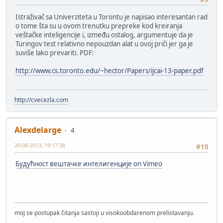
Istraživač sa Univerziteta u Torontu je napisao interesantan rad
o tome šta su u ovom trenutku prepreke kod kreiranja
veštačke inteligencije i, između ostalog, argumentuje da je
Turingov test relativno nepouzdan alat u ovoj priči jer ga je
suviše lako prevariti. PDF:
http://www.cs.toronto.edu/~hector/Papers/ijcai-13-paper.pdf
http://cvecezla.com
Alexdelarge
4
20-08-2013, 19:17:38
#10
Будућност вештачке интелигенције on Vimeo
moj se postupak čitanja sastoji u visokoobdarenom prelistavanju.