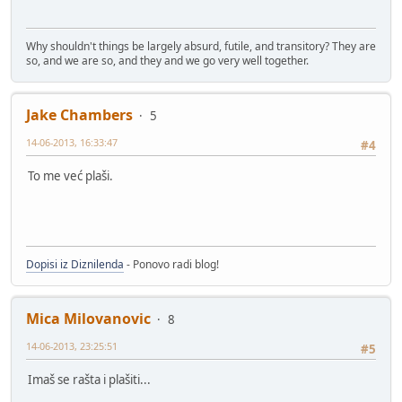
Why shouldn't things be largely absurd, futile, and transitory? They are
so, and we are so, and they and we go very well together.
Jake Chambers
5
14-06-2013, 16:33:47
#4
To me već plaši.
Dopisi iz Diznilenda
- Ponovo radi blog!
Mica Milovanovic
8
14-06-2013, 23:25:51
#5
Imaš se rašta i plašiti...