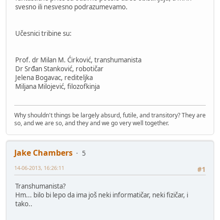
svesno ili nesvesno podrazumevamo.
Učesnici tribine su:
Prof. dr Milan M. Ćirković, transhumanista
Dr Srđan Stanković, robotičar
Jelena Bogavac, rediteljka
Miljana Milojević, filozofkinja
Why shouldn't things be largely absurd, futile, and transitory? They are
so, and we are so, and they and we go very well together.
Jake Chambers
5
14-06-2013, 16:26:11
#1
Transhumanista?
Hm... bilo bi lepo da ima još neki informatičar, neki fizičar, i
tako..