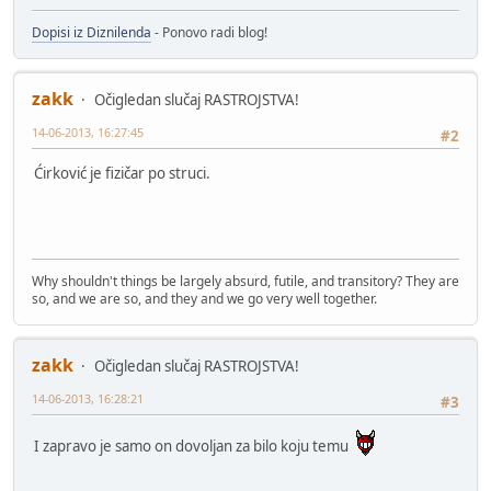
Dopisi iz Diznilenda
- Ponovo radi blog!
zakk
Očigledan slučaj RASTROJSTVA!
14-06-2013, 16:27:45
#2
Ćirković je fizičar po struci.
Why shouldn't things be largely absurd, futile, and transitory? They are
so, and we are so, and they and we go very well together.
zakk
Očigledan slučaj RASTROJSTVA!
14-06-2013, 16:28:21
#3
I zapravo je samo on dovoljan za bilo koju temu