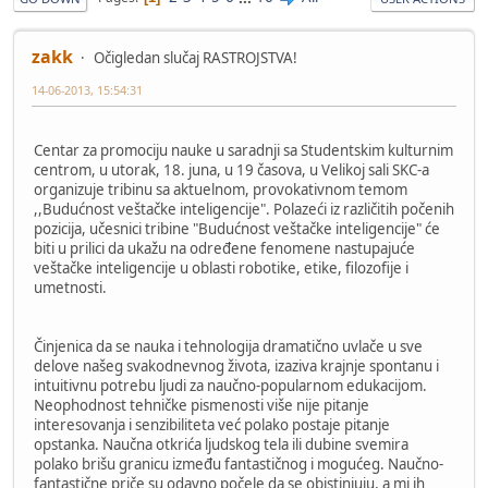
zakk
Očigledan slučaj RASTROJSTVA!
14-06-2013, 15:54:31
Centar za promociju nauke u saradnji sa Studentskim kulturnim
centrom, u utorak, 18. juna, u 19 časova, u Velikoj sali SKC-a
organizuje tribinu sa aktuelnom, provokativnom temom
,,Budućnost veštačke inteligencije". Polazeći iz različitih počenih
pozicija, učesnici tribine "Budućnost veštačke inteligencije" će
biti u prilici da ukažu na određene fenomene nastupajuće
veštačke inteligencije u oblasti robotike, etike, filozofije i
umetnosti.
Činjenica da se nauka i tehnologija dramatično uvlače u sve
delove našeg svakodnevnog života, izaziva krajnje spontanu i
intuitivnu potrebu ljudi za naučno-popularnom edukacijom.
Neophodnost tehničke pismenosti više nije pitanje
interesovanja i senzibiliteta već polako postaje pitanje
opstanka. Naučna otkrića ljudskog tela ili dubine svemira
polako brišu granicu između fantastičnog i mogućeg. Naučno-
fantastične priče su odavno počele da se obistinjuju, a mi ih