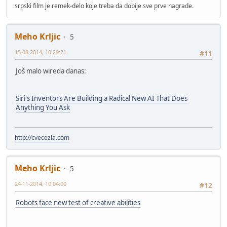
srpski film je remek-delo koje treba da dobije sve prve nagrade.
Meho Krljic
5
15-08-2014, 10:29:21
#11
Još malo wireda danas:
Siri's Inventors Are Building a Radical New AI That Does
Anything You Ask
http://cvecezla.com
Meho Krljic
5
24-11-2014, 10:04:00
#12
Robots face new test of creative abilities