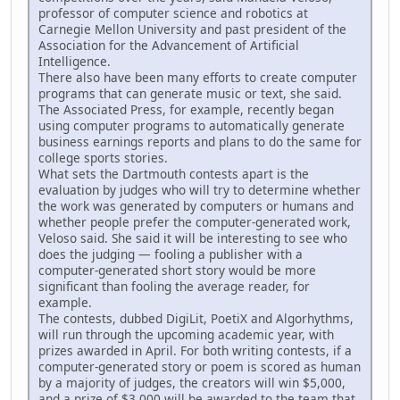
professor of computer science and robotics at
Carnegie Mellon University and past president of the
Association for the Advancement of Artificial
Intelligence.
There also have been many efforts to create computer
programs that can generate music or text, she said.
The Associated Press, for example, recently began
using computer programs to automatically generate
business earnings reports and plans to do the same for
college sports stories.
What sets the Dartmouth contests apart is the
evaluation by judges who will try to determine whether
the work was generated by computers or humans and
whether people prefer the computer-generated work,
Veloso said. She said it will be interesting to see who
does the judging — fooling a publisher with a
computer-generated short story would be more
significant than fooling the average reader, for
example.
The contests, dubbed DigiLit, PoetiX and Algorhythms,
will run through the upcoming academic year, with
prizes awarded in April. For both writing contests, if a
computer-generated story or poem is scored as human
by a majority of judges, the creators will win $5,000,
and a prize of $3,000 will be awarded to the team that