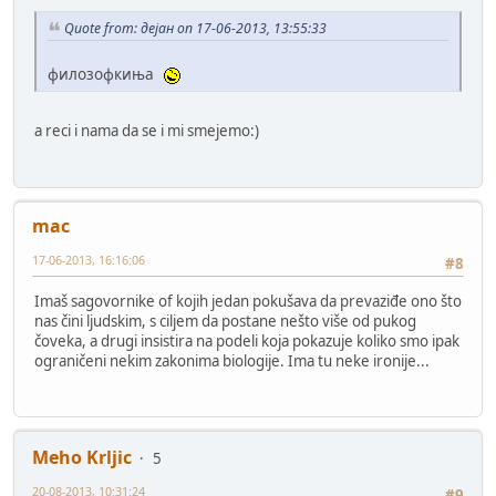
Quote from: дејан on 17-06-2013, 13:55:33
филозофкиња
a reci i nama da se i mi smejemo:)
mac
17-06-2013, 16:16:06
#8
Imaš sagovornike of kojih jedan pokušava da prevaziđe ono što
nas čini ljudskim, s ciljem da postane nešto više od pukog
čoveka, a drugi insistira na podeli koja pokazuje koliko smo ipak
ograničeni nekim zakonima biologije. Ima tu neke ironije...
Meho Krljic
5
20-08-2013, 10:31:24
#9