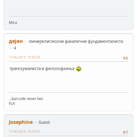
Mica
дејан
омнирелигиозни фанатични фундаменталиста
4
17-06-2013, 13:55:33
#6
трансхуманиста и филозофкиња
...barcode never lies
FLA
Josephine
Guest
17-06-2013, 15:10:47
#7