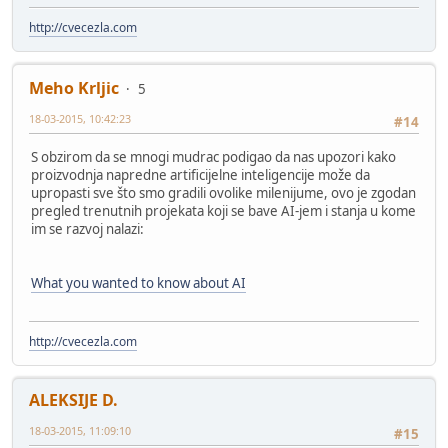
http://cvecezla.com
Meho Krljic
5
18-03-2015, 10:42:23
#14
S obzirom da se mnogi mudrac podigao da nas upozori kako
proizvodnja napredne artificijelne inteligencije može da
upropasti sve što smo gradili ovolike milenijume, ovo je zgodan
pregled trenutnih projekata koji se bave AI-jem i stanja u kome
im se razvoj nalazi:
What you wanted to know about AI
http://cvecezla.com
ALEKSIJE D.
18-03-2015, 11:09:10
#15