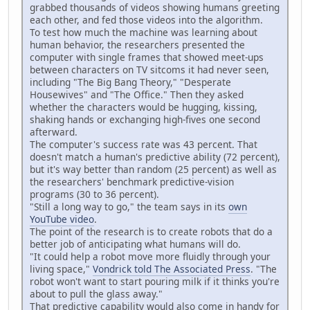
grabbed thousands of videos showing humans greeting
each other, and fed those videos into the algorithm.
To test how much the machine was learning about
human behavior, the researchers presented the
computer with single frames that showed meet-ups
between characters on TV sitcoms it had never seen,
including "The Big Bang Theory," "Desperate
Housewives" and "The Office." Then they asked
whether the characters would be hugging, kissing,
shaking hands or exchanging high-fives one second
afterward.
The computer's success rate was 43 percent. That
doesn't match a human's predictive ability (72 percent),
but it's way better than random (25 percent) as well as
the researchers' benchmark predictive-vision
programs (30 to 36 percent).
"Still a long way to go," the team says in its
own
YouTube video
.
The point of the research is to create robots that do a
better job of anticipating what humans will do.
"It could help a robot move more fluidly through your
living space,"
Vondrick told The Associated Press
. "The
robot won't want to start pouring milk if it thinks you're
about to pull the glass away."
That predictive capability would also come in handy for