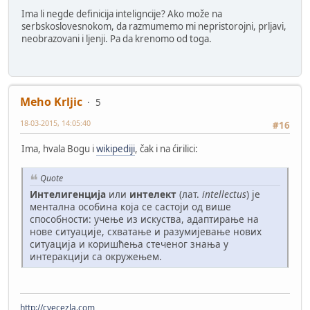
Ima li negde definicija inteligncije? Ako može na
serbskoslovesnokom, da razmumemo mi nepristorojni, prljavi,
neobrazovani i ljenji. Pa da krenomo od toga.
Meho Krljic
5
18-03-2015, 14:05:40
#16
Ima, hvala Bogu i
wikipediji
, čak i na ćirilici:
Quote
Интелигенција
или
интелект
(лат.
intellectus
) је
ментална особина која се састоји од више
способности: учење из искуства, адаптирање на
нове ситуације, схватање и разумијевање нових
ситуација и коришћења стеченог знања у
интеракцији са окружењем.
http://cvecezla.com