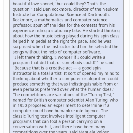
beautiful love sonnet,' but could they? That's the
question," said Dan Rockmore, director of the Neukom
Institute for Computational Science at Dartmouth.
Rockmore, a mathematics and computer science
professor, spun off the idea for the contests from his
experience riding a stationary bike. He started thinking
about how the music being played during his spin class
helped him pedal at the right the pace, and he was
surprised when the instructor told him he selected the
songs without the help of computer software.
"I left there thinking, 'I wonder if I could write a
program that did that, or somebody could?'" he said.
"Because that is a creative act — a good spin
instructor is a total artist. It sort of opened my mind to
thinking about whether a computer or algorithm could
produce something that was indistinguishable from or
even perhaps preferred over what the human does."
The competitions are variations of the "Turing Test,"
named for British computer scientist Alan Turing, who
in 1950 proposed an experiment to determine if a
computer could have humanlike intelligence. The
classic Turing test involves intelligent computer
programs that can fool a person carrying on a
conversation with it, and there have been many
competitions over the years, said Manuela Veloso,