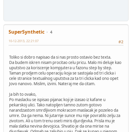
SuperSynthetic
4
10-12-2013, 22:21:07
#2
Toliko si dobro napisao da si nas prosto ostavio bez texta.
Da budem iskren nisam procitao celu pricu. Malo mi deluje kao
uputstvo za koriscenje kompjutera u fazonu step by step.
Taman prodjem celu operaciju koja se sastojala od tri clicka i
cele stranice textualnog uputstva za ta tri clicka kad ono opet
Jovo nanovo. Mislim, izvini. Nateraj me da citam.
Ja bih to ovako,
Po maslacku se ispisao pijanac koji je izasao iz kafane u
pekarskoj ulici. Tako natopljen tamno zutom gotovo
narandzastom smrdljivom mokracom maslacak je pozeleo da
umre. Da ga nema. Ni jutarnje sunce mu nije povratilo zelju za
zivotom. Ali u tom trenu oseti miris djurdjevka. Prisla mu je
mala slatka nevina devojcica. Shvatio je da ona mirise na
djurdjevak. Odmah se zaljubio u nju. Dak se kupao u njenom