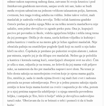
odmor nakon napornog radnog dana, zatvarao bi svoju krunicu i pod
žmirkavom gradskom rasvetom, sanjao uvek isti san; kako se budi
među svojom sabraćom na jednom velikom talasastom polju, šarenom,
cvetnom, bez traga tvrdog asfalta na vidiku. Jedne takve večeri, mali
maslačak je zadesila velika nevolja. Teški točak kamiona gradske
čistoće prešao je preko njega.Niko se na tešku nesreću maslačkovu nije
sažalio, sem jedne devojčice iz zgrade preko puta. Ona je, kupujući
pecivo pri povratku iz škole, videla zgnječenu biljku i rešila istog trena
da joj pomogne. Otišla je do stana, uzela krišom viljušku iz kuhinje i
jednu kanticu i vratila se na mesto gde je ležao zgaženi maslačak. Nije
obraćala pažnju na znatiželjne poglede ljudi koji su zurili u nju kako
kleči na ulici. Čeprkala je predano po pukotini svojim alatom i, nakon
par minuta, uspelo joj je da iščupa ceo maslačak. Nežno ga je položila
u kanticu i krenula natrag kući, ostavljajući zbunjeni svet na ulici. Čim
je ušla u stan, odjurila je na terasu, ne želevši da joj mama vidi prljave
ruke, sa namerom da što pre maslačku napravi novi dom. Na terasi je
bilo dosta saksija sa raznobojnim cvećem koje je njena mama gajila.
Eto, mislila je, sada će među njima živeti i taj mali žuti cvet i radosno
prionula na posao udomljavanja. Prvo je u jednu praznu saksiju sipala
zemlju iz kese koju mama koristi za cveće i napunila je do vrha, potom
je u njoj prstima napravila udubljenje i u njega smestila povređenu
biljku, i zatrpala je.'Eto, biće ti bolje!' rekla je devojčica zadovoljno
tarući ruke. 'Obećavam da ću se brinuti o tebi i pomoći ti da ti bude
bolje.'