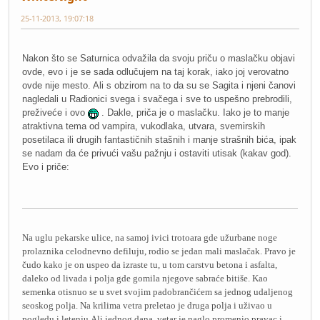
25-11-2013, 19:07:18
Nakon što se Saturnica odvažila da svoju priču o maslačku objavi
ovde, evo i je se sada odlučujem na taj korak, iako joj verovatno
ovde nije mesto. Ali s obzirom na to da su se Sagita i njeni čanovi
nagledali u Radionici svega i svačega i sve to uspešno prebrodili,
preživeće i ovo
. Dakle, priča je o maslačku. Iako je to manje
atraktivna tema od vampira, vukodlaka, utvara, svemirskih
posetilaca ili drugih fantastičnih stašnih i manje strašnih bića, ipak
se nadam da će privući vašu pažnju i ostaviti utisak (kakav god).
Evo i priče:
Na uglu pekarske ulice, na samoj ivici trotoara gde užurbane noge
prolaznika celodnevno defiluju, rodio se jedan mali maslačak. Pravo je
čudo kako je on uspeo da izraste tu, u tom carstvu betona i asfalta,
daleko od livada i polja gde gomila njegove sabraće bitiše. Kao
semenka otisnuo se u svet svojim padobrančićem sa jednog udaljenog
seoskog polja. Na krilima vetra preletao je druga polja i uživao u
pogledu i letenju.Ali jednog dana, vetar je naglo promenio pravac i