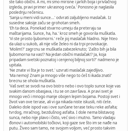
ste tako obični. A mi, mi smo mirisne i jarkih boja i privlačnog
izgleda, pravi primer ukrasnog cveća.' Ponosno je naglasila
poslednju rečenicu.
'Sanja u meni vidi sunce...' odvrati zaljubljeno maslačak. Iz
susedne saksije začu se grohotan smeh.
'Eh ta deca. Ponekad stvarno umeju da preteraju sa
maštarijama. Sunce, ha, ha.' kroz smeh je govorila muškatla.
'Vi ste prosto ljubomorni.' reče joj maslačak hladno. Nije hteo
da ulazi u sukob, ali nije više želeo ni da trpi provokacije.
'Molim!?' zagrcnu se muškatla zabezeknuto; 'Zašto bih ja bila
ljubomorna na vas!? Na jedan obični maslačak!? Ja, koja
pripadam svetski poznatoj i cenjenoj biljnoj sorti?' nadmeno je
upitala.
'Ne znate vi šta je to svet.' uzvrati maslačak zajedljivo.
'Ma nemoj! Znam ja mnogo više nego to ćeš ti ikada znati!'
brecnu se ohola muškatla.
'Vaš svet se svodi na ovo bistro nebo i ovo toplo sunce koje vas
svakim danom obasjava, i tu se on završava. A pravi svet je
mnogo veći i mnogo manje obojen lepim bojama. Postoji svet i
život van ove terase, ali vi ga nikada niste iskusili, niti ćete.
Daleko dole ispod vas i ove sunčane terase teku reke asfalta;
tvrdog, mračnog, bezdušnog asfalta. I dole nema blistavog
sunca, nebo nije plavo i čisto, već sivo i mutno. Tamo vladaju
đonovi i automobilski točkovi, koji gaze sve što im se nađe na
putu. Živeo sam tamo, ne svojom voljom, već prosto takvim