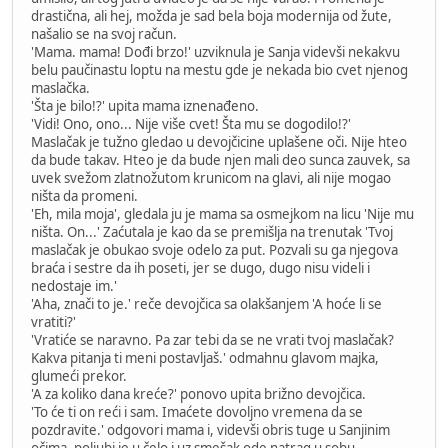
drastična, ali hej, možda je sad bela boja modernija od žute,
našalio se na svoj račun.
'Mama. mama! Dođi brzo!' uzviknula je Sanja videvši nekakvu
belu paučinastu loptu na mestu gde je nekada bio cvet njenog
maslačka.
'Šta je bilo!?' upita mama iznenađeno.
'Vidi! Ono, ono... Nije više cvet! Šta mu se dogodilo!?'
Maslačak je tužno gledao u devojčicine uplašene oči. Nije hteo
da bude takav. Hteo je da bude njen mali deo sunca zauvek, sa
uvek svežom zlatnožutom krunicom na glavi, ali nije mogao
ništa da promeni.
'Eh, mila moja', gledala ju je mama sa osmejkom na licu 'Nije mu
ništa. On...' Zaćutala je kao da se premišlja na trenutak 'Tvoj
maslačak je obukao svoje odelo za put. Pozvali su ga njegova
braća i sestre da ih poseti, jer se dugo, dugo nisu videli i
nedostaje im.'
'Aha, znači to je.' reče devojčica sa olakšanjem 'A hoće li se
vratiti?'
'Vratiće se naravno. Pa zar tebi da se ne vrati tvoj maslačak?
Kakva pitanja ti meni postavljaš.' odmahnu glavom majka,
glumeći prekor.
'A za koliko dana kreće?' ponovo upita brižno devojčica.
'To će ti on reći i sam. Imaćete dovoljno vremena da se
pozdravite.' odgovori mama i, videvši obris tuge u Sanjinim
očima, poljubi je u čelo i uz smešak ode natrag u sobu.