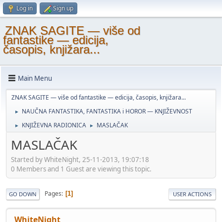
Log in
Sign up
ZNAK SAGITE — više od
fantastike — edicija,
časopis, knjižara...
Main Menu
ZNAK SAGITE — više od fantastike — edicija, časopis, knjižara...
NAUČNA FANTASTIKA, FANTASTIKA i HOROR — KNJIŽEVNOST
►
KNJIŽEVNA RADIONICA
MASLAČAK
►
►
MASLAČAK
Started by WhiteNight, 25-11-2013, 19:07:18
0 Members and 1 Guest are viewing this topic.
Pages
1
GO DOWN
USER ACTIONS
WhiteNight