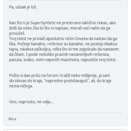
Pa, utisak je loš.
Kao što ti je SuperSyntetic ne preterano taktično rekao, ako
želiš da neko čita to što si napisao, moraš naći način da ga
privučeš.
Tvoj tekst ne privlači apsolutno ničim čoveka da nastavi da ga
čita. Počinje banalno, rečenice su banalne, ne postoji nikakva
tajna, nikakva začkoljica, ništa što bi me zagolicalo da nastavim
da čitam. I posle nekoliko praznih nezanimljivih rečenica,
pasusa, svako, osim najvećih mazohista, napustiće tvoj tekst.
Pošto si dao priču na forum i tražiš neko mišljenje, ja sam
skrolovao do kraja, "napredno prelistavajući", ali, do kraja
nema ničega.
Ovo, naprosto, ne valja...
Mica