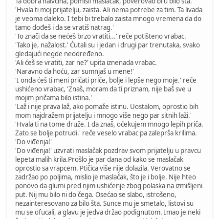
Ta dobra naivčina, pomisli maslačak, poverovao bi u bilo šta.
'Hvala ti moj prijatelju, zaista. Ali nema potrebe za tim. Ta livada
je veoma daleko. I tebi bi trebalo zaista mnogo vremena da do
tamo dođeš i da se vratiš natrag.'
'To znači da se nećeš brzo vratiti...' reče potišteno vrabac.
'Tako je, nažalost.' Ćutali su i jedan i drugi par trenutaka, svako
gledajući negde neodređeno.
'Ali ćeš se vratiti, zar ne?' upita iznenada vrabac.
'Naravno da hoću, zar sumnjaš u mene!'
'I onda ćeš ti meni pričati priče, bolje i lepše nego moje.' reče
ushićeno vrabac, 'Znaš, moram da ti priznam, nije baš sve u
mojim pričama bilo istina.'
'Laž i nije prava laž, ako pomaže istinu. Uostalom, oprostio bih
mom najdražem prijatelju i mnogo više nego par sitnih laži.'
'Hvala ti na tome druže. I da znaš, očekujem mnogo lepih priča.
Zato se bolje potrudi.' reče veselo vrabac pa zaleprša krilima.
'Do viđenja!'
'Do viđenja!' uzvrati maslačak pozdrav svom prijatelju u pravcu
lepeta malih krila.Prošlo je par dana od kako se maslačak
oprostio sa vrapcem. Ptičica više nije dolazila. Verovatno se
zadržao po poljima, mislio je maslačak, što je i bolje. Nije hteo
ponovo da glumi pred njim ushićenje zbog polaska na izmišljeni
put. Nij mu bilo ni do čega. Osećao se slabo, istrošeno,
nezainteresovano za bilo šta. Sunce mu je smetalo, listovi su
mu se ofucali, a glavu je jedva držao podignutom. Imao je neki