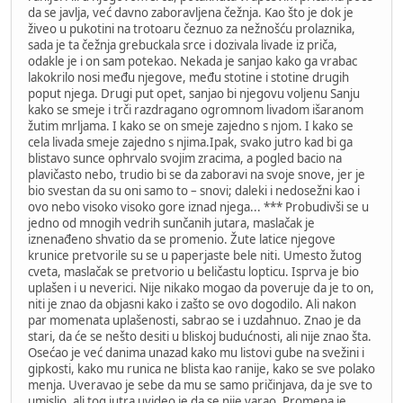
da se javlja, već davno zaboravljena čežnja. Kao što je dok je
živeo u pukotini na trotoaru čeznuo za nežnošću prolaznika,
sada je ta čežnja grebuckala srce i dozivala livade iz priča,
odakle je i on sam potekao. Nekada je sanjao kako ga vrabac
lakokrilo nosi među njegove, među stotine i stotine drugih
poput njega. Drugi put opet, sanjao bi njegovu voljenu Sanju
kako se smeje i trči razdragano ogromnom livadom išaranom
žutim mrljama. I kako se on smeje zajedno s njom. I kako se
cela livada smeje zajedno s njima.Ipak, svako jutro kad bi ga
blistavo sunce ophrvalo svojim zracima, a pogled bacio na
plavičasto nebo, trudio bi se da zaboravi na svoje snove, jer je
bio svestan da su oni samo to – snovi; daleki i nedosežni kao i
ovo nebo visoko visoko gore iznad njega... *** Probudivši se u
jedno od mnogih vedrih sunčanih jutara, maslačak je
iznenađeno shvatio da se promenio. Žute latice njegove
krunice pretvorile su se u paperjaste bele niti. Umesto žutog
cveta, maslačak se pretvorio u beličastu lopticu. Isprva je bio
uplašen i u neverici. Nije nikako mogao da poveruje da je to on,
niti je znao da objasni kako i zašto se ovo dogodilo. Ali nakon
par momenata uplašenosti, sabrao se i uzdahnuo. Znao je da
stari, da će se nešto desiti u bliskoj budućnosti, ali nije znao šta.
Osećao je već danima unazad kako mu listovi gube na svežini i
gipkosti, kako mu runica ne blista kao ranije, kako se sve polako
menja. Uveravao je sebe da mu se samo pričinjava, da je sve to
umislio, ali tog jutra uvideo je da se nije varao. Promena je