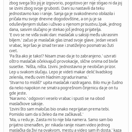
zbog svega što joj je izgovorio, pogotovo jer nije stigao ni da joj
se izvini zbog svoje grubosti. Dani su nastavili da teku
jednostavno kao i ranije. Sanja ga je svakodnevno obilazila i
pričala mu svoje dnevne dogodovštine, a on ju je sa
oduševljenjem slušao i uživao u njenom prisustvu.Ipak, jednog
dana, sasvim slučajno je stekao još jednog prijatelja.
'E ovo se ne viđa svaki dan: maslačak u saksiji među ukrasnim
biljem.' začuo je maslačak glas iznad svoje glave. Jedan veseli
vrabac, lepršao je iznad terase i znatiželjno posmatrao žuti
cvet.
'Pa šta ako je tako!? Nisam znao da je to zabranjeno.' uzvrati
oštro maslačak očekivajuči provokacije, slične onima od bivše
susetke. 'Ništa, ništa. Izvini. Jednostavno je neobičan prizor.
Lep u svakom slučaju. Lepo je videti makar delić livadskog
zelenila, među ovim hladnim zgradurinama.'
'Stvarno to misliš?' upita maslačak razdragano. Bilo mu je čudno
da neko napokon ne smatra pogrešnom činjenicu da je on tu
gde jeste.
'Naravno.' odgovori veselo vrabac i spusti se na obod
maslačkove saksije.
'Izvini što sam maločas bio onako neprijatan prema tebi.
Pomislio sam da si želeo da me začikavaš.'
'Ma, u redu je. Zaista mi to nije bila namera. Samo sam bio
prijatno iznenađen, jer nikada ranije nisam video jednog
maslačka da živi na ovakvom, mestu a video sam ih dosta.' kaza