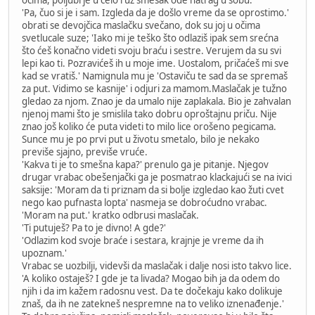
'Pa, čuo si je i sam. Izgleda da je došlo vreme da se oprostimo.'
obrati se devojčica maslačku svečano, dok su joj u očima
svetlucale suze; 'Iako mi je teško što odlaziš ipak sem srećna
što ćeš konačno videti svoju braću i sestre. Verujem da su svi
lepi kao ti. Pozravićeš ih u moje ime. Uostalom, pričaćeš mi sve
kad se vratiš.' Namignula mu je 'Ostaviču te sad da se spremaš
za put. Vidimo se kasnije' i odjuri za mamom.Maslačak je tužno
gledao za njom. Znao je da umalo nije zaplakala. Bio je zahvalan
njenoj mami što je smislila tako dobru oproštajnu priču. Nije
znao još koliko će puta videti to milo lice orošeno pegicama.
Sunce mu je po prvi put u životu smetalo, bilo je nekako
previše sjajno, previše vruće.
'Kakva ti je to smešna kapa?' prenulo ga je pitanje. Njegov
drugar vrabac obešenjački ga je posmatrao klackajući se na ivici
saksije: 'Moram da ti priznam da si bolje izgledao kao žuti cvet
nego kao pufnasta lopta' nasmeja se dobroćudno vrabac.
'Moram na put.' kratko odbrusi maslačak.
'Ti putuješ? Pa to je divno! A gde?'
'Odlazim kod svoje braće i sestara, krajnje je vreme da ih
upoznam.'
Vrabac se uozbilji, videvši da maslačak i dalje nosi isto takvo lice.
'A koliko ostaješ? I gde je ta livada? Mogao bih ja da odem do
njih i da im kažem radosnu vest. Da te dočekaju kako dolikuje
znaš, da ih ne zatekneš nespremne na to veliko iznenađenje.'