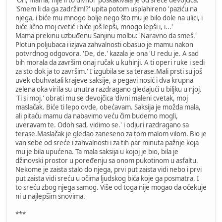
'Smem li da ga zadržim!?' upita potom usplahireno 'paziću na
njega, i biće mu mnogo bolje nego što mu je bilo dole na ulici, i
biće lično moj cvetić i biće još lepši, mnogo lepši i, i...'
Mama prekinu uzbuđenu Sanjinu molbu: 'Naravno da smeš.'
Plotun poljubaca i izjava zahvalnosti obasuo je mamu nakon
potvrdnog odgovora. 'De, de.' kazala je ona 'U redu je. A sad
bih morala da završim onaj ručak u kuhinji. A ti operi ruke i sedi
za sto dok ja to završim.' I izgubila se sa terase.Mali prsti su još
uvek obuhvatali krajeve saksije, a pegavi nosić i dva krupna
zelena oka virila su unutra razdragano gledajući u biljku u njoj.
'Ti si moj.' obrati mu se devojčica 'divni maleni cvetak, moj
maslačak. Biće ti lepo ovde, obećavam. Saksija je možda mala,
ali pitaću mamu da nabavimo veću čim budemo mogli,
uveravam te. Odoh sad, vidimo se.' i odjuri razdragano sa
terase.Maslačak je gledao zaneseno za tom malom vilom. Bio je
van sebe od sreće i zahvalnosti i za tih par minuta pažnje koja
mu je bila upućena. Ta mala saksija u kojoj je bio, bila je
džinovski prostor u poređenju sa onom pukotinom u asfaltu.
Nekome je zaista stalo do njega, prvi put zaista vidi nebo i prvi
put zaista vidi sreću u očima ljudskog bića koje ga posmatra. I
to sreću zbog njega samog. Više od toga nije mogao da očekuje
ni u najlepšim snovima.
***