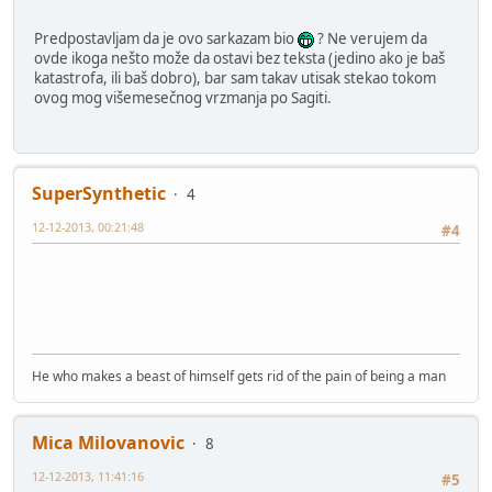
Predpostavljam da je ovo sarkazam bio
? Ne verujem da
ovde ikoga nešto može da ostavi bez teksta (jedino ako je baš
katastrofa, ili baš dobro), bar sam takav utisak stekao tokom
ovog mog višemesečnog vrzmanja po Sagiti.
SuperSynthetic
4
12-12-2013, 00:21:48
#4
He who makes a beast of himself gets rid of the pain of being a man
Mica Milovanovic
8
12-12-2013, 11:41:16
#5