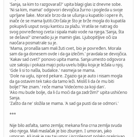
'Sanja, sa kim to razgovaraš?' upita blagi glas iz dnevne sobe.
'Ni sa kim, mama!' odgovori devojčica žurno i pogleda u svoje
uprljane šake. Moraće brzo da se ušunja u kupatilo i opere ih,
inače će se mama ljutiti.Otrčala je što je brže mogla do kupatila
pokupivši usput svoju kanticu za plažu. Vratila se natrag do
svog povređenog cveta i sipala malo vode na njega.'Sanja, šta
se dešava?' iznenadio ju je mamin glas. Ljubopitljive oči iza
naočara posmatrale su je.
'Mama, pronašla sam mali žuti cvet, bio je povređen. Morala
sam da ga donesem ovde i da ga izlečim.' pravdala se devojčica.
'Kakav sad cvet?' ponovo upita mama. Sanja umesto odgovora
uze saksiju i pokaza majci polu-uvelu biljku koja je ležala u njoj.
'Gde li si to našla, budalice.' nasmeja se mama.
'Dole na uglu, ispred pekare. Zgazio ga je auto i nisam mogla
da ga ostavim tek tako da tamo leži. Misliš li da će mu biti
bolje?''Ne znam.' reče mama 'Videćemo za koji dan'.
'Ako mu bude bolje, da li ću moći da ga zadržim?' upita ushićeno
Sanja.
'Zašto da ne' složila se mama. 'A sad ga pusti da se odmori.'
***
Nije bilo asfalta, samo zemlja; mekana fina crna zemlja svuda
oko njega. Mali maslačak je bio zbunjen. I umoran, jako
umoran. Ali ipak je sav taj umor i iscrpljenost polako prekrivao