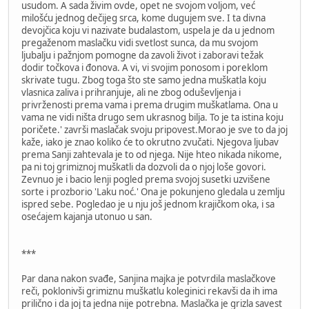
usudom. A sada živim ovde, opet ne svojom voljom, već
milošću jednog dečijeg srca, kome dugujem sve. I ta divna
devojčica koju vi nazivate budalastom, uspela je da u jednom
pregaženom maslačku vidi svetlost sunca, da mu svojom
ljubalju i pažnjom pomogne da zavoli život i zaboravi težak
dodir točkova i đonova. A vi, vi svojim ponosom i poreklom
skrivate tugu. Zbog toga što ste samo jedna muškatla koju
vlasnica zaliva i prihranjuje, ali ne zbog oduševljenja i
privrženosti prema vama i prema drugim muškatlama. Ona u
vama ne vidi ništa drugo sem ukrasnog bilja. To je ta istina koju
poričete.' završi maslačak svoju pripovest.Morao je sve to da joj
kaže, iako je znao koliko će to okrutno zvučati. Njegova ljubav
prema Sanji zahtevala je to od njega. Nije hteo nikada nikome,
pa ni toj grimiznoj muškatli da dozvoli da o njoj loše govori.
Zevnuo je i bacio lenji pogled prema svojoj susetki uzvišene
sorte i prozborio 'Laku noć.' Ona je pokunjeno gledala u zemlju
ispred sebe. Pogledao je u nju još jednom krajičkom oka, i sa
osećajem kajanja utonuo u san.
***
Par dana nakon svađe, Sanjina majka je potvrdila maslačkove
reči, poklonivši grimiznu muškatlu koleginici rekavši da ih ima
prilično i da joj ta jedna nije potrebna. Maslačka je grizla savest