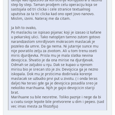
step by step. Taman prodjem celu operaciju koja se
sastojala od tri clicka i cele stranice textualnog
uputstva za ta tri clicka kad ono opet Jovo nanovo.
Mislim, izvini. Nateraj me da citam.
Ja bih to ovako,
Po maslacku se ispisao pijanac koji je izasao iz kafane
u pekarskoj ulici. Tako natopljen tamno zutom gotovo
narandzastom smrdljivom mokracom maslacak je
pozeleo da umre. Da ga nema. Ni jutarnje sunce mu
nije povratilo zelju za zivotom. Ali u tom trenu oseti
miris djurdjevka. Prisla mu je mala slatka nevina
devojcica. Shvatio je da ona mirise na djurdjevak.
Odmah se zaljubio u nju. Dak se kupao u njenom
mirisu bio je srecan sto je ziv. Devojcica ga je nezno
iskopala. Dok mu je prsticima dodirivala korenje
maslacak se uzbudio prvi put u zivotu. ( i onda teras
dalje) Na terasi gde ga je devojcica posadila sreo je
nekoliko marihuana. Njih je gajio devojcicin stariji
brat.
Marihuane su bile nesretne. Toliko paznje i nege da bi
u cvatu svoje lepote bile pretvorene u dim i pepeo. (sad
vec imas mesta za filozofiju)