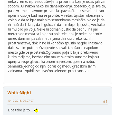
neko vreme, isprva oduševljena prizorima koje je ostavljala za
sobom. Ali nakon nekoliko dana lebdenja, dosadilo joj je sve to,
pa je vreme uglavnom provodila spavajući, dok se vetar igrao s
njom i nosio je kud mu se prohte. A vetar, taj stari obešenjak,
voleo je da se igra malenim semenkama maslačka. Voleo je da
ih muči da ih kinji, da ih golica ili da ih miluje i ljuljuška, već kako
bi mu bilo po volji. Neke bi odmah pustio da padnu, na par
metara od mesta sa kojeg su poletele, dok je neke, naprotiv,
umeo danima, pa čak i nedeljama da nosi preko raznih
prostranstava, dok ih ne bi konačno spustio negde i nastavio
dalje svojim putem. Ovoj ovde spavalici, našao je napokon
mesto gde će je ostaviti.Ogromno polje bilo je prekriveno
žutim mrljama, bezbrojnim malim svetnim suncima koja su
upinjala svoje glavice ka onom najvećem, gore na nebu.
Semenka jednog od njih, odraslog među gradskim sivim
zidinama, izgubila se u večno zelenom prostranstvu.
WhiteNight
10-12-2013, 20:07:07
#1
E pa tako je to...