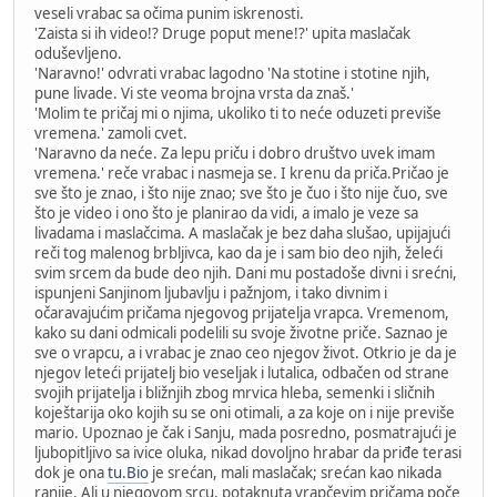
veseli vrabac sa očima punim iskrenosti.
'Zaista si ih video!? Druge poput mene!?' upita maslačak
oduševljeno.
'Naravno!' odvrati vrabac lagodno 'Na stotine i stotine njih,
pune livade. Vi ste veoma brojna vrsta da znaš.'
'Molim te pričaj mi o njima, ukoliko ti to neće oduzeti previše
vremena.' zamoli cvet.
'Naravno da neće. Za lepu priču i dobro društvo uvek imam
vremena.' reče vrabac i nasmeja se. I krenu da priča.Pričao je
sve što je znao, i što nije znao; sve što je čuo i što nije čuo, sve
što je video i ono što je planirao da vidi, a imalo je veze sa
livadama i maslačcima. A maslačak je bez daha slušao, upijajući
reči tog malenog brbljivca, kao da je i sam bio deo njih, želeći
svim srcem da bude deo njih. Dani mu postadoše divni i srećni,
ispunjeni Sanjinom ljubavlju i pažnjom, i tako divnim i
očaravajućim pričama njegovog prijatelja vrapca. Vremenom,
kako su dani odmicali podelili su svoje životne priče. Saznao je
sve o vrapcu, a i vrabac je znao ceo njegov život. Otkrio je da je
njegov leteći prijatelj bio veseljak i lutalica, odbačen od strane
svojih prijatelja i bližnjih zbog mrvica hleba, semenki i sličnih
koještarija oko kojih su se oni otimali, a za koje on i nije previše
mario. Upoznao je čak i Sanju, mada posredno, posmatrajući je
ljubopitljivo sa ivice oluka, nikad dovoljno hrabar da priđe terasi
dok je ona
tu.Bio
je srećan, mali maslačak; srećan kao nikada
ranije. Ali u njegovom srcu, potaknuta vrapčevim pričama poče