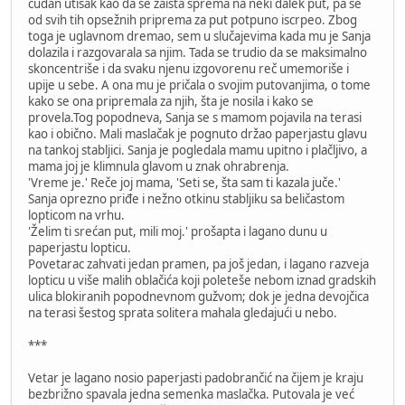
čudan utisak kao da se zaista sprema na neki dalek put, pa se
od svih tih opsežnih priprema za put potpuno iscrpeo. Zbog
toga je uglavnom dremao, sem u slučajevima kada mu je Sanja
dolazila i razgovarala sa njim. Tada se trudio da se maksimalno
skoncentriše i da svaku njenu izgovorenu reč umemoriše i
upije u sebe. A ona mu je pričala o svojim putovanjima, o tome
kako se ona pripremala za njih, šta je nosila i kako se
provela.Tog popodneva, Sanja se s mamom pojavila na terasi
kao i obično. Mali maslačak je pognuto držao paperjastu glavu
na tankoj stabljici. Sanja je pogledala mamu upitno i plačljivo, a
mama joj je klimnula glavom u znak ohrabrenja.
'Vreme je.' Reče joj mama, 'Seti se, šta sam ti kazala juče.'
Sanja oprezno priđe i nežno otkinu stabljiku sa beličastom
lopticom na vrhu.
'Želim ti srećan put, mili moj.' prošapta i lagano dunu u
paperjastu lopticu.
Povetarac zahvati jedan pramen, pa još jedan, i lagano razveja
lopticu u više malih oblačića koji poleteše nebom iznad gradskih
ulica blokiranih popodnevnom gužvom; dok je jedna devojčica
na terasi šestog sprata solitera mahala gledajući u nebo.
***
Vetar je lagano nosio paperjasti padobrančić na čijem je kraju
bezbrižno spavala jedna semenka maslačka. Putovala je već