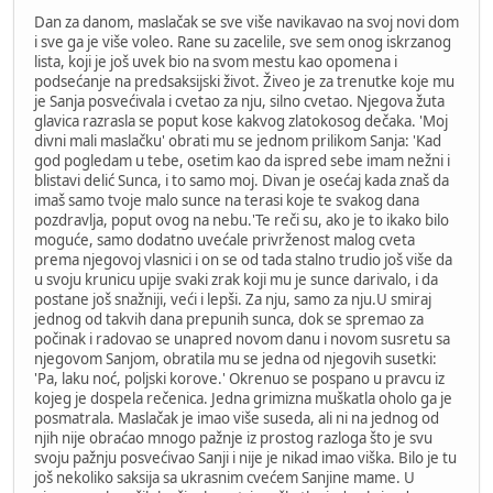
Dan za danom, maslačak se sve više navikavao na svoj novi dom
i sve ga je više voleo. Rane su zacelile, sve sem onog iskrzanog
lista, koji je još uvek bio na svom mestu kao opomena i
podsećanje na predsaksijski život. Živeo je za trenutke koje mu
je Sanja posvećivala i cvetao za nju, silno cvetao. Njegova žuta
glavica razrasla se poput kose kakvog zlatokosog dečaka. 'Moj
divni mali maslačku' obrati mu se jednom prilikom Sanja: 'Kad
god pogledam u tebe, osetim kao da ispred sebe imam nežni i
blistavi delić Sunca, i to samo moj. Divan je osećaj kada znaš da
imaš samo tvoje malo sunce na terasi koje te svakog dana
pozdravlja, poput ovog na nebu.'Te reči su, ako je to ikako bilo
moguće, samo dodatno uvećale privrženost malog cveta
prema njegovoj vlasnici i on se od tada stalno trudio još više da
u svoju krunicu upije svaki zrak koji mu je sunce darivalo, i da
postane još snažniji, veći i lepši. Za nju, samo za nju.U smiraj
jednog od takvih dana prepunih sunca, dok se spremao za
počinak i radovao se unapred novom danu i novom susretu sa
njegovom Sanjom, obratila mu se jedna od njegovih susetki:
'Pa, laku noć, poljski korove.' Okrenuo se pospano u pravcu iz
kojeg je dospela rečenica. Jedna grimizna muškatla oholo ga je
posmatrala. Maslačak je imao više suseda, ali ni na jednog od
njih nije obraćao mnogo pažnje iz prostog razloga što je svu
svoju pažnju posvećivao Sanji i nije je nikad imao viška. Bilo je tu
još nekoliko saksija sa ukrasnim cvećem Sanjine mame. U