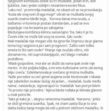
njegovom komšiluku živele su tri muškatle, jedan krin, dve
ljubičice, kao i jedan ozbiljni i nezainteresovani fikus.
'Laku noć.' promrmlja maslačak, ne obazirući se na provokaciju.
'Kuda ide ovaj svet draga moja?' obrati se muškatla svojoj
susetki znatno bleđe boje.. 'Korova danas ima svuda, u
baštama i vrtovima je postao standardan, a sad se evo
pojavljuje i na terasama po saksijama.'
Bledunjava komšinica klimnu saosećajno 'Da, tako ti je to.
Čovek više ne može biti svoj na svome, čak i ovde.'
Mali maslačak nije mogao više da ignoriše činjenicu da je glavna
tema tog razgovora pa i sam progovori: 'Zašto vam toliko
smeta to što sam ovde?' Pitanje nije zvučalo oštro, niti
zlonamerno, niti suprotstavljajuće, već blago i nekako
postiđeno.
'Mladi gospodine, morate se složiti da vama ipak ovde nije
mesto. Vi ste poljska biljka, a mi smo kultivisane sorte ukrasnog
bilja i cveća.' Izdeklamovala je svečano grimizna muškatla.
'Naše porodice su već generacijama ovde bivstvovale i nikada
nije zabeležen ovakav slučaj; da jedan... maslačak, bude među
nama', nastavila je, izgovarajući to 'maslačak' kao pod prisilom
'To prosto nije prirodno.' Njena bleda rođaka je klimala glavom
u znak potvrde.
'Tako je kako je.', slegnu ramenima maslačak. 'Naravno,' jetko
se složi grimizna susetka, 'Ipak, ne znam zaista šta je to ona
slatka ludica Sanja mogla da vidi u jednom običnom maslačku. Vi