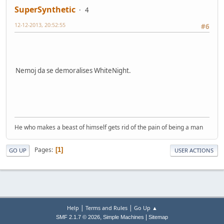
SuperSynthetic
4
12-12-2013, 20:52:55
#6
Nemoj da se demoralises WhiteNight.
He who makes a beast of himself gets rid of the pain of being a man
Pages
1
GO UP
USER ACTIONS
|
|
Help
Terms and Rules
Go Up ▲
,
|
SMF 2.1.7 © 2026
Simple Machines
Sitemap