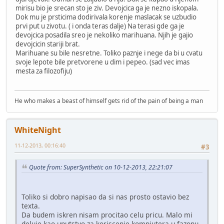
mirisu bio je srecan sto je ziv. Devojcica ga je nezno iskopala.
Dok mu je prsticima dodirivala korenje maslacak se uzbudio
prvi put u zivotu. ( i onda teras dalje) Na terasi gde ga je
devojcica posadila sreo je nekoliko marihuana. Njih je gajio
devojcicin stariji brat.
Marihuane su bile nesretne. Toliko paznje i nege da bi u cvatu
svoje lepote bile pretvorene u dim i pepeo. (sad vec imas
mesta za filozofiju)
He who makes a beast of himself gets rid of the pain of being a man
WhiteNight
11-12-2013, 00:16:40
#3
Quote from: SuperSynthetic on 10-12-2013, 22:21:07
Toliko si dobro napisao da si nas prosto ostavio bez
texta.
Da budem iskren nisam procitao celu pricu. Malo mi
deluje kao uputstvo za koriscenje kompjutera u fazonu