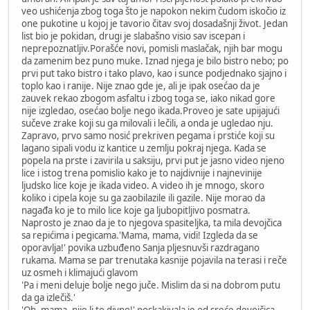
veo ushićenja zbog toga što je napokon nekim čudom iskočio iz
one pukotine u kojoj je tavorio čitav svoj dosadašnji život. Jedan
list bio je pokidan, drugi je slabašno visio sav iscepan i
neprepoznatljiv.Porašće novi, pomisli maslačak, njih bar mogu
da zamenim bez puno muke. Iznad njega je bilo bistro nebo; po
prvi put tako bistro i tako plavo, kao i sunce podjednako sjajno i
toplo kao i ranije. Nije znao gde je, ali je ipak osećao da je
zauvek rekao zbogom asfaltu i zbog toga se, iako nikad gore
nije izgledao, osećao bolje nego ikada.Proveo je sate upijajući
sučeve zrake koji su ga milovali i lečili, a onda je ugledao nju.
Zapravo, prvo samo nosić prekriven pegama i prstiće koji su
lagano sipali vodu iz kantice u zemlju pokraj njega. Kada se
popela na prste i zavirila u saksiju, prvi put je jasno video njeno
lice i istog trena pomislio kako je to najdivnije i najnevinije
ljudsko lice koje je ikada video. A video ih je mnogo, skoro
koliko i cipela koje su ga zaobilazile ili gazile. Nije morao da
nagađa ko je to milo lice koje ga ljubopitljivo posmatra.
Naprosto je znao da je to njegova spasiteljka, ta mila devojčica
sa repićima i pegicama.'Mama, mama, vidi! Izgleda da se
oporavlja!' povika uzbuđeno Sanja pljesnuvši razdragano
rukama. Mama se par trenutaka kasnije pojavila na terasi i reče
uz osmeh i klimajući glavom
'Pa i meni deluje bolje nego juče. Mislim da si na dobrom putu
da ga izlečiš.'
'Oh, mama, nije li to divno!' poskakivala je od sreće devojčica.