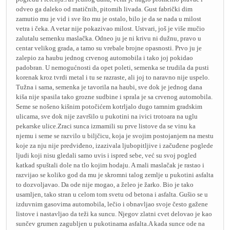
odveo ga daleko od matičnih, pitomih livada. Gust fabrički dim
zamutio mu je vid i sve što mu je ostalo, bilo je da se nada u milost
vetra i čeka. A vetar nije pokazivao milost. Ustvari, još je više mučio
zalutalu semenku maslačka. Odneo ju je ni krivu ni dužnu, pravo u
centar velikog grada, a tamo su vrebale brojne opasnosti. Prvo ju je
zalepio za haubu jednog crvenog automobila i tako joj pokidao
padobran. U nemogućnosti da opet poleti, semenka se trudila da pusti
korenak kroz tvrdi metal i tu se razraste, ali joj to naravno nije uspelo.
Tužna i sama, semenka je tavorila na haubi, sve dok je jednog dana
kiša nije spasila tako grozne sudbine i sprala je sa crvenog automobila.
Seme se nošeno kišnim potočićem kotrljalo dugo tamnim gradskim
ulicama, sve dok nije završilo u pukotini na ivici trotoara na uglu
pekarske ulice.Zraci sunca izmamili su prve listove da se vinu ka
njemu i seme se razvilo u biljčicu, koja je svojim postojanjem na mestu
koje za nju nije predviđeno, izazivala ljubopitljive i začuđene poglede
ljudi koji nisu gledali samo uvis i ispred sebe, već su svoj pogled
katkad spuštali dole na tlo kojim hodaju. A mali maslačak je rastao i
razvijao se koliko god da mu je skromni talog zemlje u pukotini asfalta
to dozvoljavao. Da ode nije mogao, a želeo je žarko. Bio je tako
usamljen, tako stran u celom tom svetu od betona i asfalta. Gušio se u
izduvnim gasovima automobila, lečio i obnavljao svoje često gažene
listove i nastavljao da teži ka suncu. Njegov zlatni cvet delovao je kao
sunčev grumen zagubljen u pukotinama asfalta.A kada sunce ode na