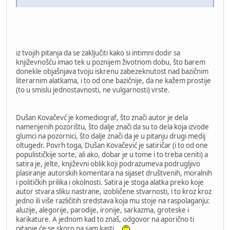
iz tvojih pitanja da se zaključiti kako si intimni dodir sa
književnošću imao tek u poznijem životnom dobu, što barem
donekle objašnjava tvoju iskrenu zabezeknutost nad bazičnim
literarnim alatkama, i to od one bazičnije, da ne kažem prostije
(to u smislu jednostavnosti, ne vulgarnosti) vrste.
Dušan Kovačevć je komediograf, što znači autor je dela
namenjenih pozorištu, što dalje znači da su to dela koja izvode
glumci na pozornici, što dalje znači da je u pitanju drugi medij
oltugedr. Povrh toga, Dušan Kovačević je satiričar (i to od one
populističkije sorte, ali ako, dobar je u tome i to treba ceniti) a
satira je, jelte, književni oblik koji podrazumeva podrugljivo
plasiranje autorskih komentara na sijaset društvenih, moralnih
i političkih prilika i okolnosti. Satira je stoga alatka preko koje
autor stvara sliku nastrane, izobličene stvarnosti, i to kroz kroz
jedno ili više različitih sredstava koja mu stoje na raspolaganju:
aluzije, alegorije, parodije, ironije, sarkazma, groteske i
karikature. A jednom kad to znaš, odgovor na aporično ti
pitanje će se skoro pa sam kasti.