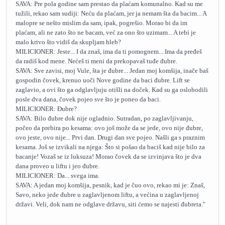
SAVA: Pre pola godine sam prestao da plaćam komunalno. Kad su me
tužili, rekao sam sudiji: Neću da plaćam, jer ja nemam šta da bacim... A
malopre se nešto mislim da sam, ipak, pogrešio. Morao bi da im
plaćam, ali ne zato što ne bacam, već za ono što uzimam... A tebi je
malo krivo što vidiš da skupljam hleb?
MILICIONER: Jeste... I da znaš, ima da ti pomognem... Ima da pređeš
da radiš kod mene. Nećeš ti meni da prekopavaš tuđe đubre.
SAVA: Sve zavisi, moj Vule, šta je đubre... Jedan moj komšija, inače baš
gospodin čovek, krenuo uoči Nove godine da baci đubre. Lift se
zaglavio, a ovi što ga odglavljuju otišli na doček. Kad su ga oslobodili
posle dva dana, čovek pojeo sve što je poneo da baci.
MILICIONER: Đubre?
SAVA: Bilo đubre dok nije ogladnio. Sutradan, po zaglavljivanju,
počeo da prebira po kesama: ovo još može da se jede, ovo nije đubre,
ovo jeste, ovo nije... Prvi dan. Drugi dan sve pojeo. Našli ga s praznim
kesama. Još se izvikali na njega: Što si pošao da baciš kad nije bilo za
bacanje! Vozaš se iz luksuza! Morao čovek da se izvinjava što je dva
dana proveo u liftu i jeo đubre.
MILICIONER: Da... svega ima.
SAVA: A jedan moj komšija, pesnik, kad je čuo ovo, rekao mi je: Znaš,
Savo, neko jede đubre u zaglavljenom liftu, a većina u zaglavljenoj
državi. Veli, dok nam ne odglave državu, siti ćemo se najesti đubreta."
_______________________________________________________