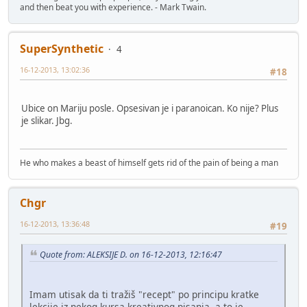
and then beat you with experience. - Mark Twain.
SuperSynthetic
4
16-12-2013, 13:02:36
#18
Ubice on Mariju posle. Opsesivan je i paranoican. Ko nije? Plus
je slikar. Jbg.
He who makes a beast of himself gets rid of the pain of being a man
Chgr
16-12-2013, 13:36:48
#19
Quote from: ALEKSIJE D. on 16-12-2013, 12:16:47
Imam utisak da ti tražiš "recept" po principu kratke
lekcije iz nekog kursa kreativnog pisanja, a to je ,