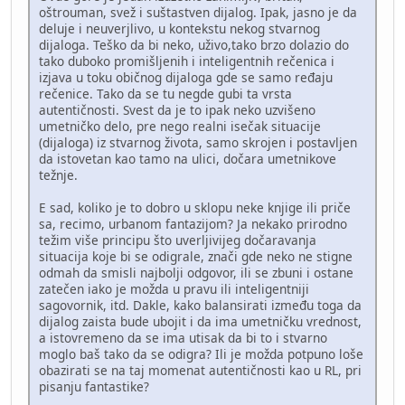
oštrouman, svež i suštastven dijalog. Ipak, jasno je da
deluje i neuverjlivo, u kontekstu nekog stvarnog
dijaloga. Teško da bi neko, uživo,tako brzo dolazio do
tako duboko promišljenih i inteligentnih rečenica i
izjava u toku običnog dijaloga gde se samo ređaju
rečenice. Tako da se tu negde gubi ta vrsta
autentičnosti. Svest da je to ipak neko uzvišeno
umetničko delo, pre nego realni isečak situacije
(dijaloga) iz stvarnog života, samo skrojen i postavljen
da istovetan kao tamo na ulici, dočara umetnikove
težnje.
E sad, koliko je to dobro u sklopu neke knjige ili priče
sa, recimo, urbanom fantazijom? Ja nekako prirodno
težim više principu što uverljivijeg dočaravanja
situacija koje bi se odigrale, znači gde neko ne stigne
odmah da smisli najbolji odgovor, ili se zbuni i ostane
zatečen iako je možda u pravu ili inteligentniji
sagovornik, itd. Dakle, kako balansirati između toga da
dijalog zaista bude ubojit i da ima umetničku vrednost,
a istovremeno da se ima utisak da bi to i stvarno
moglo baš tako da se odigra? Ili je možda potpuno loše
obazirati se na taj momenat autentičnosti kao u RL, pri
pisanju fantastike?