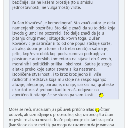
bazičnije, da ne kažem prostije (to u smislu
jednostavnosti, ne vulgarnosti) vrste.
Dušan Kovačevć je komediograf, što znači autor je dela
namenjenih pozorištu, što dalje znači da su to dela koja
izvode glumci na pozornici, što dalje znači da je u
pitanju drugi medij oltugedr. Povrh toga, Dušan
Kovačević je satiričar (i to od one populističkije sorte,
ali ako, dobar je u tome i to treba ceniti) a satira je,
jelte, književni oblik koji podrazumeva podrugljivo
plasiranje autorskih komentara na sijaset društvenih,
moralnih i političkih prilika i okolnosti. Satira je stoga
alatka preko koje autor stvara sliku nastrane,
izobličene stvarnosti, i to kroz kroz jedno ili više
različitih sredstava koja mu stoje na raspolaganju:
aluzije, alegorije, parodije, ironije, sarkazma, groteske
i karikature. A jednom kad to znaš, odgovor na
aporično ti pitanje će se skoro pa sam kasti.
Može se reći, mada sam ja i još uvek prilično mlad
Čitam
oduvek, ali razmišljanje o procesu koji stoji iza onog što čitam
mi jeste relativna novost. Inače potpuno je diletantska priča
(kao što se da primetiti), pa mogu da razumem da je vama sa