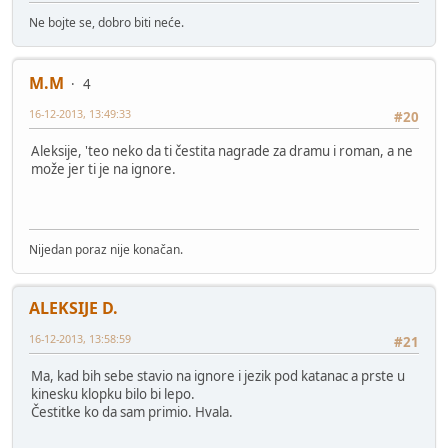
Ne bojte se, dobro biti neće.
M.M
4
16-12-2013, 13:49:33
#20
Aleksije, 'teo neko da ti čestita nagrade za dramu i roman, a ne
može jer ti je na ignore.
Nijedan poraz nije konačan.
ALEKSIJE D.
16-12-2013, 13:58:59
#21
Ma, kad bih sebe stavio na ignore i jezik pod katanac a prste u
kinesku klopku bilo bi lepo.
Čestitke ko da sam primio. Hvala.