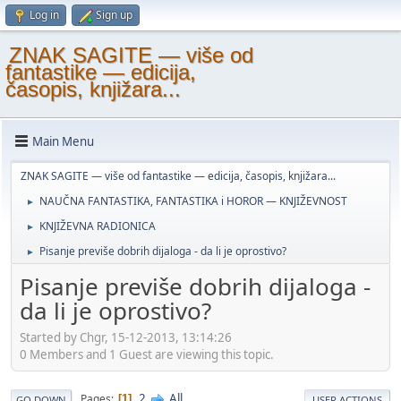
Log in
Sign up
ZNAK SAGITE — više od
fantastike — edicija,
časopis, knjižara...
Main Menu
ZNAK SAGITE — više od fantastike — edicija, časopis, knjižara...
NAUČNA FANTASTIKA, FANTASTIKA i HOROR — KNJIŽEVNOST
►
KNJIŽEVNA RADIONICA
►
Pisanje previše dobrih dijaloga - da li je oprostivo?
►
Pisanje previše dobrih dijaloga -
da li je oprostivo?
Started by Chgr, 15-12-2013, 13:14:26
0 Members and 1 Guest are viewing this topic.
2
All
Pages
1
GO DOWN
USER ACTIONS