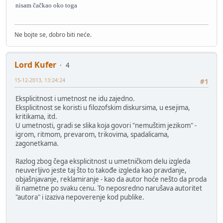
nisam čačkao oko toga
Ne bojte se, dobro biti neće.
Lord Kufer
4
15-12-2013, 13:24:24
#1
Eksplicitnost i umetnost ne idu zajedno.
Eksplicitnost se koristi u filozofskim diskursima, u esejima,
kritikama, itd.
U umetnosti, gradi se slika koja govori "nemuštim jezikom" -
igrom, ritmom, prevarom, trikovima, spadalicama,
zagonetkama.
Razlog zbog čega eksplicitnost u umetničkom delu izgleda
neuverljivo jeste taj što to takođe izgleda kao pravdanje,
objašnjavanje, reklamiranje - kao da autor hoće nešto da proda
ili nametne po svaku cenu. To neposredno narušava autoritet
"autora" i izaziva nepoverenje kod publike.