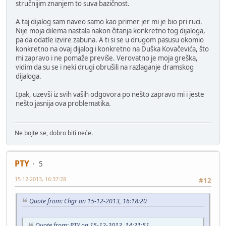
stručnijim znanjem to suva bazičnost.
A taj dijalog sam naveo samo kao primer jer mi je bio pri ruci.
Nije moja dilema nastala nakon čitanja konkretno tog dijaloga,
pa da odatle izvire zabuna. A ti si se u drugom pasusu okomio
konkretno na ovaj dijalog i konkretno na Duška Kovačevića, što
mi zapravo i ne pomaže previše. Verovatno je moja greška,
vidim da su se i neki drugi obrušili na razlaganje dramskog
dijaloga.
Ipak, uzevši iz svih vaših odgovora po nešto zapravo mi i jeste
nešto jasnija ova problematika.
Ne bojte se, dobro biti neće.
PTY
5
15-12-2013, 16:37:28
#12
Quote from: Chgr on 15-12-2013, 16:18:20
Quote from: PTY on 15-12-2013, 14:21:51