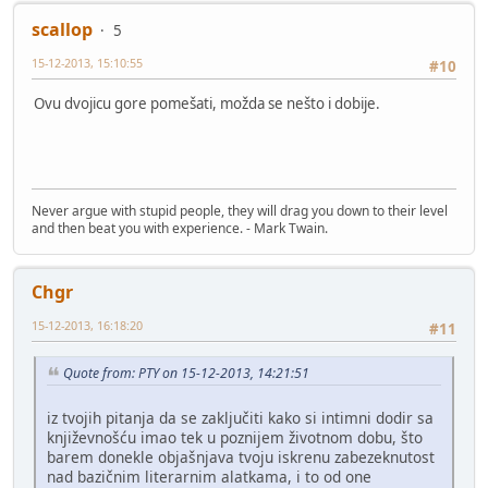
scallop
5
15-12-2013, 15:10:55
#10
Ovu dvojicu gore pomešati, možda se nešto i dobije.
Never argue with stupid people, they will drag you down to their level
and then beat you with experience. - Mark Twain.
Chgr
15-12-2013, 16:18:20
#11
Quote from: PTY on 15-12-2013, 14:21:51
iz tvojih pitanja da se zaključiti kako si intimni dodir sa
književnošću imao tek u poznijem životnom dobu, što
barem donekle objašnjava tvoju iskrenu zabezeknutost
nad bazičnim literarnim alatkama, i to od one