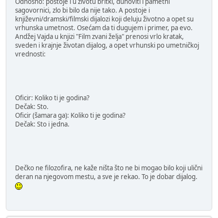
Odnosno: postoje i u životu britki, duhoviti i pametni
sagovornici, zlo bi bilo da nije tako. A postoje i
književni/dramski/filmski dijalozi koji deluju životno a opet su
vrhunska umetnost. Osećam da ti dugujem i primer, pa evo.
Andžej Vajda u knjizi "Film zvani želja" prenosi vrlo kratak,
sveden i krajnje životan dijalog, a opet vrhunski po umetničkoj
vrednosti:
Oficir: Koliko ti je godina?
Dečak: Sto.
Oficir (šamara ga): Koliko ti je godina?
Dečak: Sto i jedna.
Dečko ne filozofira, ne kaže ništa što ne bi mogao bilo koji ulični
deran na njegovom mestu, a sve je rekao. To je dobar dijalog.