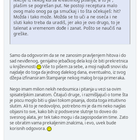
plašim se pogrešan put. Ne postoji receptura malo
ovog malo onog pa ga smućkaj i to šta očekuješ: hit?
Možda i tako može. Možda se to uči a ne oseća i ne
sluti kako treba da uradiš, jer ako je ovo drugo, to je
talenat a vremenom dođe i zanat. Pošto se naučiš na
greške.
Samo da odgovorim da se ne zanosim pravljenjem hitova i do
sad neviđenog, genijalno jebačkog dela koji će biti prekretnica
u književnosti
Više to pišem za sebe, a moji najluđi snovi idu
najdalje do toga da jednog dalekog dana, eventualno, iz svog
džepa izfinansiram štampanje nekog malog broja primeraka.
Nego imam milion nekih nedoumica i pitanja u vezi sa ovim
spisateljskim zanatom. Čitajući druge, i razmišljajući o tome šta
je piscu moglo biti u glavi tokom pisanja, dosta toga intuitivno
slutim. Ali to je nedovoljno, potrebno mi je da mi neko naglas
objasni to sve, kako bih iz podsvesne slutnje to doveo do
svesnog alata, jer tek tako mogu i da zagospodarim time. Zato
se obratim vama prekaljenim znalcima, i evo, uvek bude
korisnih odgovora.