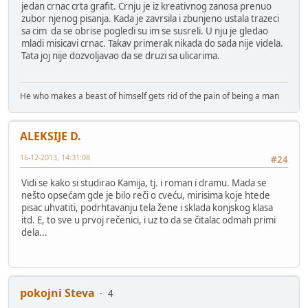
jedan crnac crta grafit. Crnju je iz kreativnog zanosa prenuo
zubor njenog pisanja. Kada je zavrsila i zbunjeno ustala trazeci
sa cim da se obrise pogledi su im se susreli. U nju je gledao
mladi misicavi crnac. Takav primerak nikada do sada nije videla.
Tata joj nije dozvoljavao da se druzi sa ulicarima.
He who makes a beast of himself gets rid of the pain of being a man
ALEKSIJE D.
16-12-2013, 14:31:08
#24
Vidi se kako si studirao Kamija, tj. i roman i dramu. Mada se
nešto opsećam gde je bilo reči o cveću, mirisima koje htede
pisac uhvatiti, podrhtavanju tela žene i sklada konjskog klasa
itd. E, to sve u prvoj rečenici, i uz to da se čitalac odmah primi
dela...
pokojni Steva
4