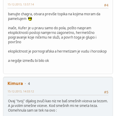
15-12-2013, 13:57:14
#4
banujte chagra, otvara previše topika na kojima moram da
pametujem
inače, Kufer je u pravu samo do pola, pošto naspram
eksplicitnosti postoji namjerno zagonetno, hermetično
poigravanje koje ničemu ne služi, a povrh toga je glupo i
površno
eksplicitnost je pornografska a hermetizam je vudu i horoskop
a negdje između bi bilo ok
Kimura
4
15-12-2013, 14:03:12
#5
Ovaj ''tvoj'' dijalog zvuči kao niz ne baš smešnih viceva sa tezom.
A ja volim smešne viceve. Kod smešnih mi ne smeta teza.
Osmehnula sam se tek na ovo :