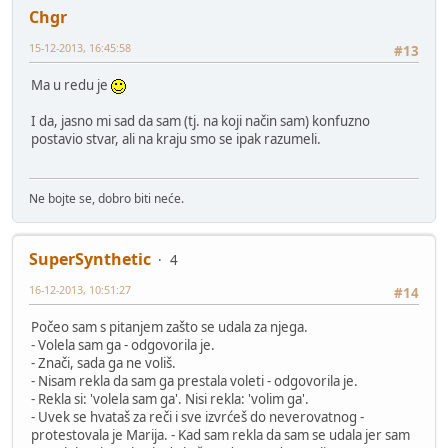
Chgr
15-12-2013, 16:45:58
#13
Ma u redu je
I da, jasno mi sad da sam (tj. na koji način sam) konfuzno
postavio stvar, ali na kraju smo se ipak razumeli.
Ne bojte se, dobro biti neće.
SuperSynthetic
4
16-12-2013, 10:51:27
#14
Počeo sam s pitanjem zašto se udala za njega.
- Volela sam ga - odgovorila je.
- Znači, sada ga ne voliš.
- Nisam rekla da sam ga prestala voleti - odgovorila je.
- Rekla si: 'volela sam ga'. Nisi rekla: 'volim ga'.
- Uvek se hvataš za reči i sve izvrćeš do neverovatnog -
protestovala je Marija. - Kad sam rekla da sam se udala jer sam