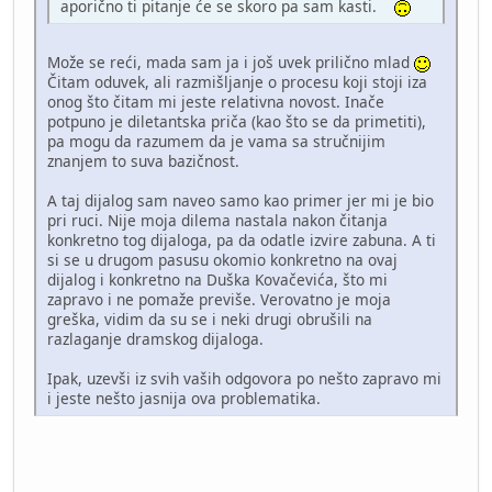
aporično ti pitanje će se skoro pa sam kasti.
Može se reći, mada sam ja i još uvek prilično mlad
Čitam oduvek, ali razmišljanje o procesu koji stoji iza
onog što čitam mi jeste relativna novost. Inače
potpuno je diletantska priča (kao što se da primetiti),
pa mogu da razumem da je vama sa stručnijim
znanjem to suva bazičnost.
A taj dijalog sam naveo samo kao primer jer mi je bio
pri ruci. Nije moja dilema nastala nakon čitanja
konkretno tog dijaloga, pa da odatle izvire zabuna. A ti
si se u drugom pasusu okomio konkretno na ovaj
dijalog i konkretno na Duška Kovačevića, što mi
zapravo i ne pomaže previše. Verovatno je moja
greška, vidim da su se i neki drugi obrušili na
razlaganje dramskog dijaloga.
Ipak, uzevši iz svih vaših odgovora po nešto zapravo mi
i jeste nešto jasnija ova problematika.