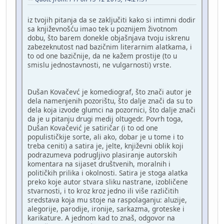
iz tvojih pitanja da se zaključiti kako si intimni dodir
sa književnošću imao tek u poznijem životnom
dobu, što barem donekle objašnjava tvoju iskrenu
zabezeknutost nad bazičnim literarnim alatkama, i
to od one bazičnije, da ne kažem prostije (to u
smislu jednostavnosti, ne vulgarnosti) vrste.
Dušan Kovačevć je komediograf, što znači autor je
dela namenjenih pozorištu, što dalje znači da su to
dela koja izvode glumci na pozornici, što dalje znači
da je u pitanju drugi medij oltugedr. Povrh toga,
Dušan Kovačević je satiričar (i to od one
populističkije sorte, ali ako, dobar je u tome i to
treba ceniti) a satira je, jelte, književni oblik koji
podrazumeva podrugljivo plasiranje autorskih
komentara na sijaset društvenih, moralnih i
političkih prilika i okolnosti. Satira je stoga alatka
preko koje autor stvara sliku nastrane, izobličene
stvarnosti, i to kroz kroz jedno ili više različitih
sredstava koja mu stoje na raspolaganju: aluzije,
alegorije, parodije, ironije, sarkazma, groteske i
karikature. A jednom kad to znaš, odgovor na