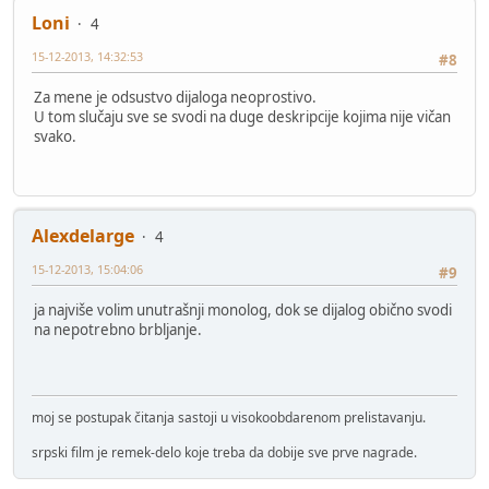
Loni
4
15-12-2013, 14:32:53
#8
Za mene je odsustvo dijaloga neoprostivo.
U tom slučaju sve se svodi na duge deskripcije kojima nije vičan
svako.
Alexdelarge
4
15-12-2013, 15:04:06
#9
ja najviše volim unutrašnji monolog, dok se dijalog obično svodi
na nepotrebno brbljanje.
moj se postupak čitanja sastoji u visokoobdarenom prelistavanju.
srpski film je remek-delo koje treba da dobije sve prve nagrade.