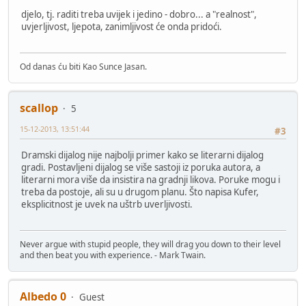
djelo, tj. raditi treba uvijek i jedino - dobro... a "realnost",
uvjerljivost, ljepota, zanimljivost će onda pridoći.
Od danas ću biti Kao Sunce Jasan.
scallop
5
15-12-2013, 13:51:44
#3
Dramski dijalog nije najbolji primer kako se literarni dijalog
gradi. Postavljeni dijalog se više sastoji iz poruka autora, a
literarni mora više da insistira na gradnji likova. Poruke mogu i
treba da postoje, ali su u drugom planu. Što napisa Kufer,
eksplicitnost je uvek na uštrb uverljivosti.
Never argue with stupid people, they will drag you down to their level
and then beat you with experience. - Mark Twain.
Albedo 0
Guest