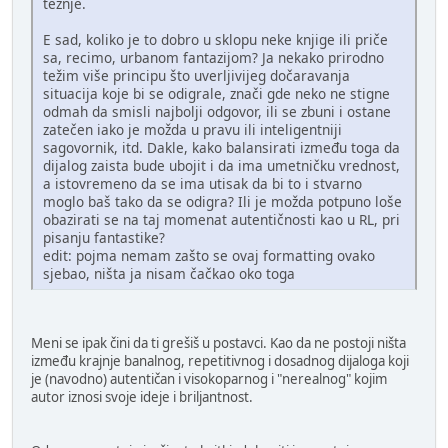
težnje.
E sad, koliko je to dobro u sklopu neke knjige ili priče
sa, recimo, urbanom fantazijom? Ja nekako prirodno
težim više principu što uverljivijeg dočaravanja
situacija koje bi se odigrale, znači gde neko ne stigne
odmah da smisli najbolji odgovor, ili se zbuni i ostane
zatečen iako je možda u pravu ili inteligentniji
sagovornik, itd. Dakle, kako balansirati između toga da
dijalog zaista bude ubojit i da ima umetničku vrednost,
a istovremeno da se ima utisak da bi to i stvarno
moglo baš tako da se odigra? Ili je možda potpuno loše
obazirati se na taj momenat autentičnosti kao u RL, pri
pisanju fantastike?
edit: pojma nemam zašto se ovaj formatting ovako
sjebao, ništa ja nisam čačkao oko toga
Meni se ipak čini da ti grešiš u postavci. Kao da ne postoji ništa
između krajnje banalnog, repetitivnog i dosadnog dijaloga koji
je (navodno) autentičan i visokoparnog i "nerealnog" kojim
autor iznosi svoje ideje i briljantnost.