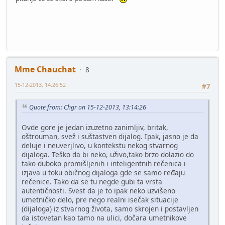
Mme Chauchat
8
15-12-2013, 14:26:52
#7
Quote from: Chgr on 15-12-2013, 13:14:26
Ovde gore je jedan izuzetno zanimljiv, britak,
oštrouman, svež i suštastven dijalog. Ipak, jasno je da
deluje i neuverjlivo, u kontekstu nekog stvarnog
dijaloga. Teško da bi neko, uživo,tako brzo dolazio do
tako duboko promišljenih i inteligentnih rečenica i
izjava u toku običnog dijaloga gde se samo ređaju
rečenice. Tako da se tu negde gubi ta vrsta
autentičnosti. Svest da je to ipak neko uzvišeno
umetničko delo, pre nego realni isečak situacije
(dijaloga) iz stvarnog života, samo skrojen i postavljen
da istovetan kao tamo na ulici, dočara umetnikove