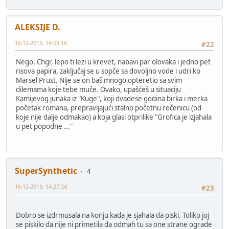
ALEKSIJE D.
16-12-2013, 14:03:16
#22
Nego, Chgr, lepo ti lezi u krevet, nabavi par olovaka i jedno pet
risova papira, zaključaj se u sopče sa dovoljno vode i udri ko
Marsel Prust. Nije se on baš mnogo opteretio sa svim
dilemama koje tebe muče. Ovako, upašćeš u situaciju
Kamijevog junaka iz "Kuge", koji dvadese godina birka i merka
početak romana, prepravljajući stalno početnu rečenicu (od
koje nije dalje odmakao) a koja glasi otprilike "Grofica je izjahala
u pet popodne ..."
SuperSynthetic
4
16-12-2013, 14:27:24
#23
Dobro se izdrmusala na konju kada je sjahala da piski. Toliko joj
se piskilo da nije ni primetila da odmah tu sa one strane ograde