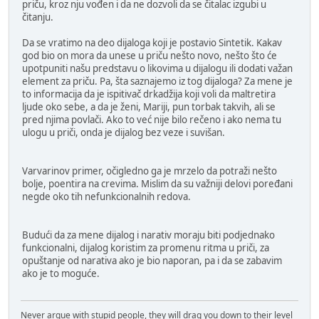
priču, kroz nju vođen i da ne dozvoli da se čitalac izgubi u
čitanju.
Da se vratimo na deo dijaloga koji je postavio Sintetik. Kakav
god bio on mora da unese u priču nešto novo, nešto što će
upotpuniti našu predstavu o likovima u dijalogu ili dodati važan
element za priču. Pa, šta saznajemo iz tog dijaloga? Za mene je
to informacija da je ispitivač drkadžija koji voli da maltretira
ljude oko sebe, a da je ženi, Mariji, pun torbak takvih, ali se
pred njima povlači. Ako to već nije bilo rečeno i ako nema tu
ulogu u priči, onda je dijalog bez veze i suvišan.
Varvarinov primer, očigledno ga je mrzelo da potraži nešto
bolje, poentira na crevima. Mislim da su važniji delovi poređani
negde oko tih nefunkcionalnih redova.
Budući da za mene dijalog i narativ moraju biti podjednako
funkcionalni, dijalog koristim za promenu ritma u priči, za
opuštanje od narativa ako je bio naporan, pa i da se zabavim
ako je to moguće.
Never argue with stupid people, they will drag you down to their level