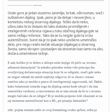
______
______________
Ovde gore je jedan izuzetno zanimljiv, britak, oštrouman, svež i
suštastven dijalog. Ipak, jasno je da deluje i neuverjlivo, u
kontekstu nekog stvarnog dijaloga. Teško da bi neko,
uživo,tako brzo dolazio do tako duboko promišljenih i
inteligentnih rečenica i izjava u toku običnog dijaloga gde se
samo ređaju rečenice. Tako da se tu negde gubi ta vrsta
autentičnosti. Svest da je to ipak neko uzvišeno umetničko
delo, pre nego realni isečak situacije (dijaloga) iz stvarnog
života, samo skrojen i postavljen da istovetan kao tamo na ulici,
dočara umetnikove težnje.
E sad, koliko je to dobro u sklopu neke knjige ili priče sa, recimo,
urbanom fantazijom? Ja nekako prirodno težim više principu što
uverljivijeg dočaravanja situacija koje bi se odigrale, znači gde neko
ne stigne odmah da smisli najbolji odgovor, ili se zbuni i ostane
zatečen iako je možda u pravu ili inteligentniji sagovornik, itd. Dakle,
kako balansirati između toga da dijalog zaista bude ubojit i da ima
umetničku vrednost, a istovremeno da se ima utisak da bi to i stvarno
moglo baš tako da se odigra? Ili je možda potpuno loše obazirati se na
taj momenat autentičnosti kao u RL, pri pisanju fantastike?
edit: pojma nemam zašto se ovaj formatting ovako sjebao, ništa ja