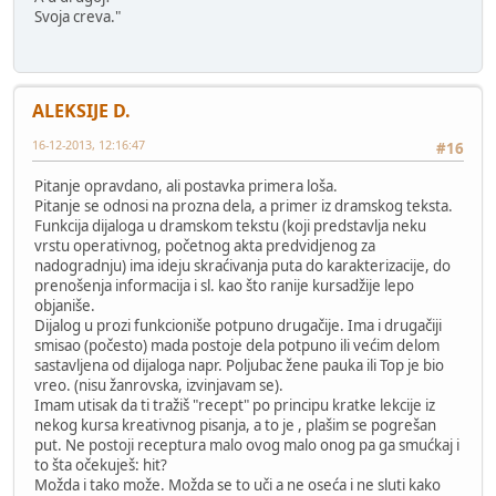
Svoja creva."
ALEKSIJE D.
16-12-2013, 12:16:47
#16
Pitanje opravdano, ali postavka primera loša.
Pitanje se odnosi na prozna dela, a primer iz dramskog teksta.
Funkcija dijaloga u dramskom tekstu (koji predstavlja neku
vrstu operativnog, početnog akta predvidjenog za
nadogradnju) ima ideju skraćivanja puta do karakterizacije, do
prenošenja informacija i sl. kao što ranije kursadžije lepo
objaniše.
Dijalog u prozi funkcioniše potpuno drugačije. Ima i drugačiji
smisao (počesto) mada postoje dela potpuno ili većim delom
sastavljena od dijaloga napr. Poljubac žene pauka ili Top je bio
vreo. (nisu žanrovska, izvinjavam se).
Imam utisak da ti tražiš "recept" po principu kratke lekcije iz
nekog kursa kreativnog pisanja, a to je , plašim se pogrešan
put. Ne postoji receptura malo ovog malo onog pa ga smućkaj i
to šta očekuješ: hit?
Možda i tako može. Možda se to uči a ne oseća i ne sluti kako