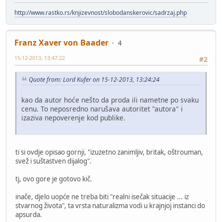
http://www.rastko.rs/knjizevnost/slobodanskerovic/sadrzaj.php
Franz Xaver von Baader
4
15-12-2013, 13:47:22
#2
Quote from: Lord Kufer on 15-12-2013, 13:24:24
kao da autor hoće nešto da proda ili nametne po svaku
cenu. To neposredno narušava autoritet "autora" i
izaziva nepoverenje kod publike.
ti si ovdje opisao gornji, "izuzetno zanimljiv, britak, oštrouman,
svež i suštastven dijalog".
tj, ovo gore je gotovo kič.
inače, djelo uopće ne treba biti "realni isečak situacije ... iz
stvarnog života", ta vrsta naturalizma vodi u krajnjoj instanci do
apsurda.