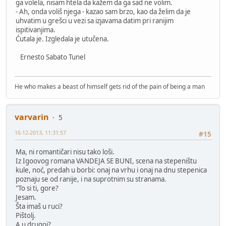
ga volela, nisam htela da kažem da ga sad ne volim.
- Ah, onda voliš njega - kazao sam brzo, kao da želim da je
uhvatim u grešci u vezi sa izjavama datim pri ranijim
ispitivanjima.
Ćutala je. Izgledala je utučena.
Ernesto Sabato Tunel
He who makes a beast of himself gets rid of the pain of being a man
varvarin
5
16-12-2013, 11:31:57
#15
Ma, ni romantičari nisu tako loši.
Iz Igoovog romana VANDEJA SE BUNI, scena na stepeništu
kule, noć, predah u borbi: onaj na vrhu i onaj na dnu stepenica
poznaju se od ranije, i na suprotnim su stranama.
"To si ti, gore?
Jesam.
Šta imaš u ruci?
Pištolj.
A u drugoj?