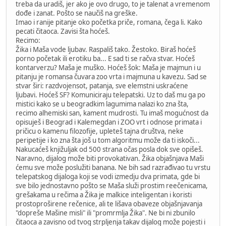
treba da uradiš, jer ako je ovo drugo, to je talenat a vremenom
dođe i zanat. Pošto se naučiš na greške.
Imao i ranije pitanje oko početka priče, romana, čega li. Kako
pecati čitaoca. Zavisi šta hoćeš.
Recimo:
Žika i Maša vode ljubav. Raspališ tako. Žestoko. Biraš hoćeš
porno početak ili erotiku ba... E sad ti se račva stvar. Hoćeš
kontarverzu? Maša je muško. Hoćeš šok: Maša je majmun i u
pitanju je romansa čuvara zoo vrta i majmuna u kavezu. Sad se
stvar širi: razdvojensot, patanja, sve elemstni uskraćene
ljubavi. Hoćeš SF? Komuniciraju telepatski. Uz to daš mu ga po
mistici kako se u beogradkim lagumima nalazi ko zna šta,
recimo alhemiski san, kament mudrosti. Tu imaš mogućnost da
opisuješ i Beograd i Kalemegdan i ZOO vrt i odnose primata i
pričicu o kamenu filozofije, upleteš tajna društva, neke
peripetije i ko zna šta još u tom algoritmu može da ti iskoči...
Nakucaćeš knjižuljak od 500 strana očas posla dok sve opišeš.
Naravno, dijalog može biti provokativan. Žika objašnjava Maši
ćemu sve može poslužiti banana. Ne bih sad razrađivao tu vrstu
telepatskog dijaloga koji se vodi izmedju dva primata, gde bi
sve bilo jednostavno pošto se Maša služi prostim reečenicama,
grešakama u rečima a Žika je malkice inteligentan i koristi
prostoproširene rečenice, ali te lišava obaveze objašnjavanja
"dopreše Mašine misli" ili "promrmlja Žika". Ne bi ni zbunilo
čitaoca a zavisno od tvog strpljenja takav dijalog može pojesti i