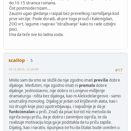
do 10-15 stranica romana.
Čist postmodernizam...
Zauzmi ugao gledanja i raspali bez prevelikog razmišljanja kod
prve verzije. Posle doradi, ali pre toga prouči i Kalemgdan,
ZOO vrt, lagume i napravi "istraživanje" kako to rade ozbiljni
pisci.
Ima da teče sve ko ladna voda.
scallop
5
16-12-2013, 12:24:40
#17
Mislio sam da smo se složili da nije zgodno imati
previše
dobre
dijaloge. Međutim, nije zgodno imati ni
premalo
dobre
dijaloge. Jednostavno, nije dobro ni Lonijevo mišljenje
dramaturga - ništa bez dijaloga, kao ni Alekxdelargeovo - samo
unutrašnji monolog. Dijalog je jedan od književnih alata, kao i
niz drugih koje pisci upotrebljavaju, i najvažnije je da je
funkcionalan
u priči. Znači da pisac koristi niz metoda da
ispriča svoju priču, da je dobro i zanimljivo ispriča, te da
realizuje motivaciju koja ga je podstakla da tu priču zapiše.
Dijalog, kao i narativ, ispunjava svrhu da čitalac bude uveden u