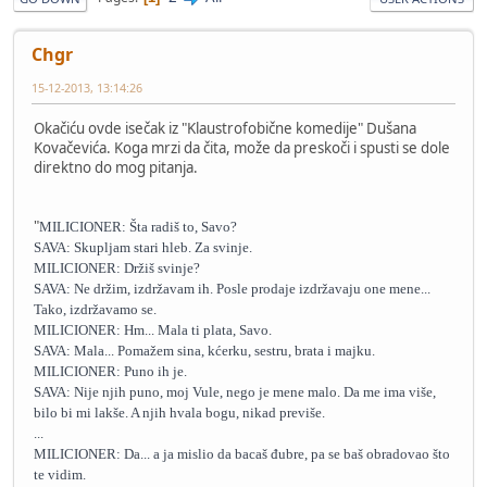
Chgr
15-12-2013, 13:14:26
Okačiću ovde isečak iz "Klaustrofobične komedije" Dušana
Kovačevića. Koga mrzi da čita, može da preskoči i spusti se dole
direktno do mog pitanja.
"
MILICIONER: Šta radiš to, Savo?
SAVA: Skupljam stari hleb. Za svinje.
MILICIONER: Držiš svinje?
SAVA: Ne držim, izdržavam ih. Posle prodaje izdržavaju one mene...
Tako, izdržavamo se.
MILICIONER: Hm... Mala ti plata, Savo.
SAVA: Mala... Pomažem sina, kćerku, sestru, brata i majku.
MILICIONER: Puno ih je.
SAVA: Nije njih puno, moj Vule, nego je mene malo. Da me ima više,
bilo bi mi lakše. A njih hvala bogu, nikad previše.
...
MILICIONER: Da... a ja mislio da bacaš đubre, pa se baš obradovao što
te vidim.