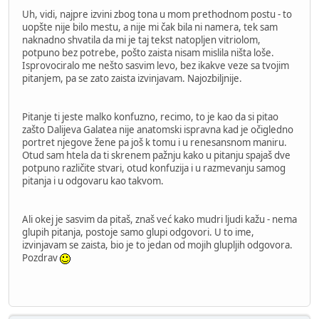
Uh, vidi, najpre izvini zbog tona u mom prethodnom postu - to
uopšte nije bilo mestu, a nije mi čak bila ni namera, tek sam
naknadno shvatila da mi je taj tekst natopljen vitriolom,
potpuno bez potrebe, pošto zaista nisam mislila ništa loše.
Isprovociralo me nešto sasvim levo, bez ikakve veze sa tvojim
pitanjem, pa se zato zaista izvinjavam. Najozbiljnije.
Pitanje ti jeste malko konfuzno, recimo, to je kao da si pitao
zašto Dalijeva Galatea nije anatomski ispravna kad je očigledno
portret njegove žene pa još k tomu i u renesansnom maniru.
Otud sam htela da ti skrenem pažnju kako u pitanju spajaš dve
potpuno različite stvari, otud konfuzija i u razmevanju samog
pitanja i u odgovaru kao takvom.
Ali okej je sasvim da pitaš, znaš već kako mudri ljudi kažu - nema
glupih pitanja, postoje samo glupi odgovori. U to ime,
izvinjavam se zaista, bio je to jedan od mojih glupljih odgovora.
Pozdrav