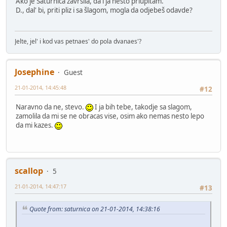
Ako je Saturnica završila, da i ja nešto priupitam.
D., dal' bi, priti pliz i sa šlagom, mogla da odjebeš odavde?
Jelte, jel' i kod vas petnaes' do pola dvanaes'?
Josephine
Guest
21-01-2014, 14:45:48
#12
Naravno da ne, stevo.
I ja bih tebe, takodje sa slagom,
zamolila da mi se ne obracas vise, osim ako nemas nesto lepo
da mi kazes.
scallop
5
21-01-2014, 14:47:17
#13
Quote from: saturnica on 21-01-2014, 14:38:16