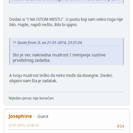
Dodao si "I NA ISTOM MESTU". U postu koji sam video toga nije
bilo. Hajde, napiši nešto. Bilo bi sjajno.
Quote from: D. on 21-01-2014, 23:37:24
Sto je vec naknadna mudrost I menjanje sustine
prvobitnog zadatka.
A tvoju mudrost teško da neko može da dosegne. Deder,
objasni nam šta je zadatak.
Nijedan poraz nije konačan.
Josephine
Guest
21-01-2014, 23:46:52
#34