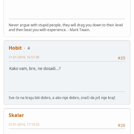
Never argue with stupid people, they will drag you down to their level
and then beat you with experience. - Mark Twain.
Hobit
4
21-01-2014, 16:57:38
#25
Kako vam, bre, ne dosadi...?
Sve će na kraju biti dobro, a ako nije dobro, znači da još nije kraj!
Skalar
21-01-2014, 17:19:33
#26