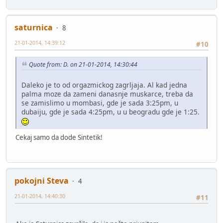
saturnica
8
21-01-2014, 14:39:12
#10
Quote from: D. on 21-01-2014, 14:30:44
Daleko je to od orgazmickog zagrljaja. Al kad jedna
palma moze da zameni danasnje muskarce, treba da
se zamislimo u mombasi, gde je sada 3:25pm, u
dubaiju, gde je sada 4:25pm, u u beogradu gde je 1:25.
Cekaj samo da dode Sintetik!
pokojni Steva
4
21-01-2014, 14:40:30
#11