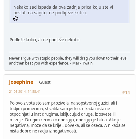
Nekako sad ispada da ova zadnja prica koju ste vi
poslali na sagitu, ne podlijeze kritici.
Podleže kritici, ali ne podleže nekritici.
Never argue with stupid people, they will drag you down to their level
and then beat you with experience. - Mark Twain.
Josephine
Guest
21-01-2014, 14:58:41
#14
Po ovo zivota sto sam prozivela, na sopstvenoj guzici, ali I
tudjim primerima, shvatila sam jedno: nikada nista ne
otpocinjati u inat drugima, iskljucujuci druge, iz osvete ili
mrznje. Drugim recima = energija, energija je bitna. Ako je
negativna, moze da se krije I doveka, ali se oseca. A nikada se
nista dobro ne radja iz negativnosti.