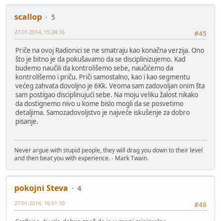
scallop
5
27-01-2014, 15:24:16
#45
Priče na ovoj Radionici se ne smatraju kao konačna verzija. Ono
što je bitno je da pokušavamo da se disciplinizujemo. Kad
budemo naučili da kontrolišemo sebe, naučićemo da
kontrolišemo i priču. Priči samostalno, kao i kao segmentu
većeg zahvata dovoljno je 6Kk. Veoma sam zadovoljan onim šta
sam postigao disciplinujući sebe. Na moju veliku žalost nikako
da dostignemo nivo u kome bislo mogli da se posvetimo
detaljima. Samozadovoljstvo je najveće iskušenje za dobro
pisanje.
Never argue with stupid people, they will drag you down to their level
and then beat you with experience. - Mark Twain.
pokojni Steva
4
27-01-2014, 16:51:10
#46