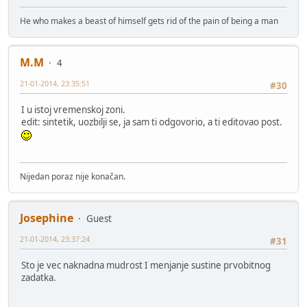
He who makes a beast of himself gets rid of the pain of being a man
M.M
4
21-01-2014, 23:35:51
#30
I u istoj vremenskoj zoni.
edit: sintetik, uozbilji se, ja sam ti odgovorio, a ti editovao post.
Nijedan poraz nije konačan.
Josephine
Guest
21-01-2014, 23:37:24
#31
Sto je vec naknadna mudrost I menjanje sustine prvobitnog
zadatka.