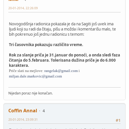
20-01-2014, 22:26:09
Novogodišnja radionica pokazala je da na Sagiti još uvek ima
ljudi koji su radi da čitaju, pišu a možda i komentarišu malo, te
bih pokrenuo još jednu radionicu s temom:
Tri časovnika pokazuju različito vreme.
Rok za slanje priča je 31.januar do ponoći, a onda sledi faza
čitanja do 5.februara. Tolerisana dužina priče je do 6.000
karaktera.
Priče slati na mejlove:
rangelak@gmail.com
i
miljan.dale.markovic@gmail.com
Nijedan poraz nije konačan.
Coffin Annal
4
20-01-2014, 23:09:31
#1