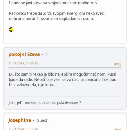
I onda se javi steva sa svojom mudrom molbom. :/
Radionicu treba da ,drzi, svojom energijom neko svez,
dobronameran I nezarazen sagitaskim virusom.
pokojni Steva
4
21-01-2014, 14:59:16
#15
D., što sam ti rekao je bilo najlepšim mogućim načinom. Pusti
ljude da rade. Nebitno je vlasništvo nad radionicom. I ne budi
bezrazložno zla, nije lepo.
Jelte, jel' i kod vas petnaes' do pola dvanaes'?
Josephine
Guest
21-01-2014, 15:12:48