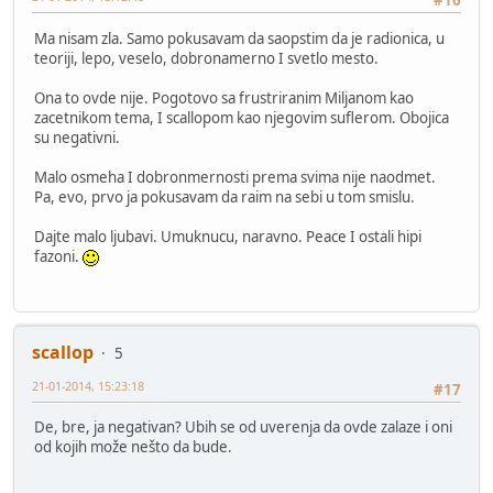
#16
Ma nisam zla. Samo pokusavam da saopstim da je radionica, u
teoriji, lepo, veselo, dobronamerno I svetlo mesto.
Ona to ovde nije. Pogotovo sa frustriranim Miljanom kao
zacetnikom tema, I scallopom kao njegovim suflerom. Obojica
su negativni.
Malo osmeha I dobronmernosti prema svima nije naodmet.
Pa, evo, prvo ja pokusavam da raim na sebi u tom smislu.
Dajte malo ljubavi. Umuknucu, naravno. Peace I ostali hipi
fazoni.
scallop
5
21-01-2014, 15:23:18
#17
De, bre, ja negativan? Ubih se od uverenja da ovde zalaze i oni
od kojih može nešto da bude.