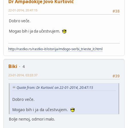
Dr Ampadokije Jovo Kurtović
22-01-2014, 20:47:15
#38
Dobro veče.
Mogao bih i ja da učestvujem.
http://rastko.rs/rastko-it/istorija/mdogo-serbi_trieste_it.html
Biki
4
23-01-2014, 03:03:37
#39
Quote from: Dr Kurtović on 22-01-2014, 20:47:15
Dobro veče.
Mogao bih i ja da učestvujem.
Bolje nemoj, odmori malo.