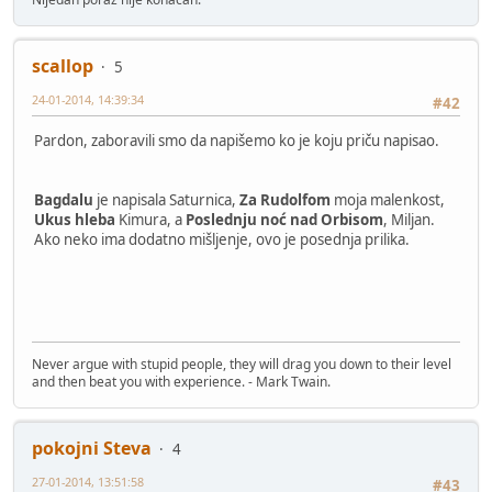
scallop
5
24-01-2014, 14:39:34
#42
Pardon, zaboravili smo da napišemo ko je koju priču napisao.
Bagdalu
je napisala Saturnica,
Za Rudolfom
moja malenkost,
Ukus hleba
Kimura, a
Poslednju noć nad Orbisom
, Miljan.
Ako neko ima dodatno mišljenje, ovo je posednja prilika.
Never argue with stupid people, they will drag you down to their level
and then beat you with experience. - Mark Twain.
pokojni Steva
4
27-01-2014, 13:51:58
#43