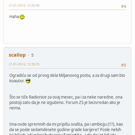
21-01-2014, 12:26:49
#4
Haha
scallop
5
21-01-2014, 12:39:35
#5
Ogradiću se od prvog dela Miljanovog posta, a za drugi sam bio
koautor.
Što se tiče Radionice za ovaj mesec, pa i za neke naredne, ona
postoji zato da je ne izgubimo. Forum ZS je bezvredan ako je
nema.
Ima ovde spremnih da mi pripišu svašta, pa i ambiciju (!!?), kao
da se posle sedamdesete godine grade karijere? Posle nekih