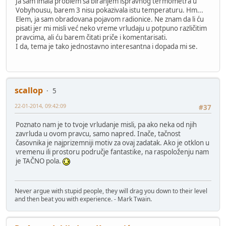
Ja sam imala problem sa biranjem ispravnog termometra u
Vobyhousu, barem 3 nisu pokazivala istu temperaturu. Hm...
Elem, ja sam obradovana pojavom radionice. Ne znam da li ću
pisati jer mi misli već neko vreme vrludaju u potpuno različitim
pravcima, ali ću barem čitati priče i komentarisati.
I da, tema je tako jednostavno interesantna i dopada mi se.
scallop
5
22-01-2014, 09:42:09
#37
Poznato nam je to tvoje vrludanje misli, pa ako neka od njih
zavrluda u ovom pravcu, samo napred. Inače, tačnost
časovnika je najprizemniji motiv za ovaj zadatak. Ako je otklon u
vremenu ili prostoru područje fantastike, na raspoloženju nam
je TAČNO pola.
Never argue with stupid people, they will drag you down to their level
and then beat you with experience. - Mark Twain.