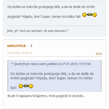
Do koliko se toleriše probijanje 6Kk, a da ne dođe do mrkih
pogleda? Hiljadu, dve? Super, taman mi toliko fali!
Jelte, jel' i kod vas petnaes' do pola dvanaes'?
saturnica
8
27-01-2014, 15:04:12
#44
Quote from: Steva Lazin Ljuštikin on 27-01-2014, 13:51:58
Do koliko se toleriše probijanje 6Kk, a da ne dođe do
mrkih pogleda? Hiljadu, dve? Super, taman mi toliko
fali!
Bude li napisano briljantno, mrki pogledi će izostati...