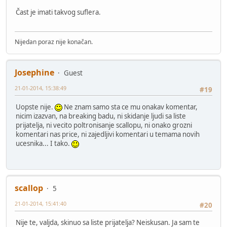
Čast je imati takvog suflera.
Nijedan poraz nije konačan.
Josephine
Guest
21-01-2014, 15:38:49
#19
Uopste nije.
Ne znam samo sta ce mu onakav komentar,
nicim izazvan, na breaking badu, ni skidanje ljudi sa liste
prijatelja, ni vecito poltronisanje scallopu, ni onako grozni
komentari nas price, ni zajedljivi komentari u temama novih
ucesnika... I tako.
scallop
5
21-01-2014, 15:41:40
#20
Nije te, valjda, skinuo sa liste prijatelja? Neiskusan. Ja sam te