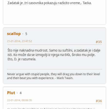
Zadatak je ,tri casovnika pokazuju razlicito vreme,. Tacka.
scallop
5
21-01-2014, 23:47:52
#35
Što nije naknadna mudrost. Samo su suftilni, a zadatak je i dalje
isti. Ko može da se izmigolji iz njega na 6Kk, široko mu polje.
Eto, D. je razumela.
Never argue with stupid people, they will drag you down to their level
and then beat you with experience. - Mark Twain.
Plut
4
22-01-2014, 00:06:35
#36