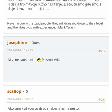
ili da i ja trpim tvoje ružno nasrtanje. I, eto, tu smo gde smo. I
dalje si izuzetno neprijatna.
Never argue with stupid people, they will drag you down to their level
and then beat you with experience. - Mark Twain.
Josephine
Guest
21-01-2014, 16:45:45
#23
Ni vi ne zaostajete.
Pa smo kvit.
scallop
5
21-01-2014, 16:48:27
#24
Ako smo kvit vozi uz drvo i naberi i nama nešto.