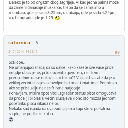
Daleko je to od orgazmickog zagrljaja. Al kad jedna palma moze
da zameni danasnje muskarce, treba da se zamislimo u
mombasi, gde je sada 3:25pm, u dubaiju, gde je sada 4:25pm,
u u beogradu gde je 1:25.
saturnica
8
21-01-2014, 14:38:16
#9
Scallope...
Ne umanjujuci znacaj da su dakle, kako kazete sve vase price
negdje objavljene, ja to opcenito govoreci, ne drzim
preusudnim da se dokaze, sto tocno?? Valjda shvacate da je u
velikoj vecini slucajeva dovoljno biti pisac i imati ime. Pogotovo
ako se price salju na nesifrirane natjecaje.
Ponavljam, mislim opcenito! Izgraden status pisca omogucava
da prode ( i prolazi u vecini slucajeva )i ono sto mozda jednom
pocetniku piscu nikada ne bi.
Nekako sad ispada da ova zadnja prica koju ste vi poslali na
sagitu, ne podlijeze kritici.