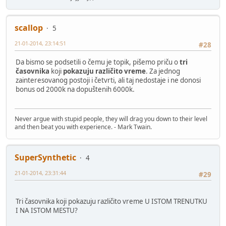
scallop
5
21-01-2014, 23:14:51
#28
Da bismo se podsetili o čemu je topik, pišemo priču o
tri
časovnika
koji
pokazuju različito vreme
. Za jednog
zainteresovanog postoji i četvrti, ali taj nedostaje i ne donosi
bonus od 2000k na dopuštenih 6000k.
Never argue with stupid people, they will drag you down to their level
and then beat you with experience. - Mark Twain.
SuperSynthetic
4
21-01-2014, 23:31:44
#29
Tri časovnika koji pokazuju različito vreme U ISTOM TRENUTKU
I NA ISTOM MESTU?