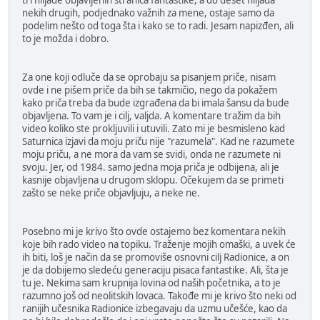
tri hiljade objavljenih stranica fantastike, a do deset hiljada
nekih drugih, podjednako važnih za mene, ostaje samo da
podelim nešto od toga šta i kako se to radi. Jesam napizđen, ali
to je možda i dobro.
Za one koji odluče da se oprobaju sa pisanjem priče, nisam
ovde i ne pišem priče da bih se takmičio, nego da pokažem
kako priča treba da bude izgrađena da bi imala šansu da bude
objavljena. To vam je i cilj, valjda. A komentare tražim da bih
video koliko ste prokljuvili i utuvili. Zato mi je besmisleno kad
Saturnica izjavi da moju priču nije "razumela". Kad ne razumete
moju priču, a ne mora da vam se svidi, onda ne razumete ni
svoju. Jer, od 1984. samo jedna moja priča je odbijena, ali je
kasnije objavljena u drugom sklopu. Očekujem da se primeti
zašto se neke priče objavljuju, a neke ne.
Posebno mi je krivo što ovde ostajemo bez komentara nekih
koje bih rado video na topiku. Traženje mojih omaški, a uvek će
ih biti, loš je način da se promoviše osnovni cilj Radionice, a on
je da dobijemo sledeću generaciju pisaca fantastike. Ali, šta je
tu je. Nekima sam krupnija lovina od naših početnika, a to je
razumno još od neolitskih lovaca. Takođe mi je krivo što neki od
ranijih učesnika Radionice izbegavaju da uzmu učešće, kao da