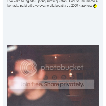
Evo kako to izgleda u jednoj rumskoj kafani. Doduše, mi imamo 4
komada, pa bi priča verovatno bila bogatija za 2000 karaktera.