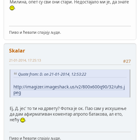
Милина, опет су сви они стари. Недостајало ми је, да знате
.
Пиво и ћевапи спајају људе.
Skalar
21-01-2014, 17:25:13
#27
Quote from: D. on 21-01-2014, 12:53:22
http://imagizer.imageshack.us/v2/800x600q90/32/uhs.j
peg
Еј, Д. јес' то ти на дрвету? Фотка је ок. Пао сам у искушење
да дам афирмативан коментар апропо батакова, ал ето,
нећу
.
Пиво и ћевапи спајају људе.