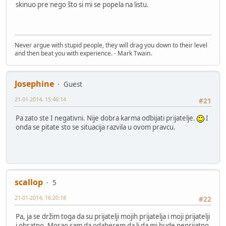
skinuo pre nego što si mi se popela na listu.
Never argue with stupid people, they will drag you down to their level
and then beat you with experience. - Mark Twain.
Josephine
Guest
21-01-2014, 15:46:14
#21
Pa zato ste I negativni. Nije dobra karma odbijati prijatelje.
I
onda se pitate sto se situacija razvila u ovom pravcu.
scallop
5
21-01-2014, 16:20:18
#22
Pa, ja se držim toga da su prijatelji mojih prijatelja i moji prijatelji
i obratno. Morao sam da odaberem da li da mi bude neprijatno