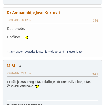
Dr Ampadokije Jovo Kurtović
23-01-2014, 08:44:35
#40
Dobro veče.
E baš hoću.
http://rastko.rs/rastko-it/istorija/mdogo-serbi_trieste_it.html
M.M
4
23-01-2014, 19:36:56
#41
Prošlo je 500 pregleda, odlučio je i dr Kurtović, a bar jedan
časovnik otkucava.
Nijedan poraz nije konačan.