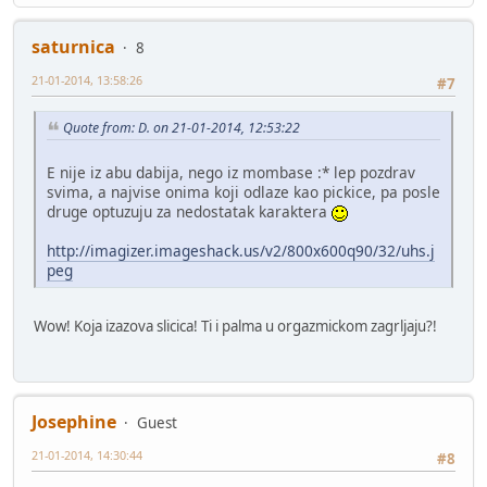
saturnica
8
21-01-2014, 13:58:26
#7
Quote from: D. on 21-01-2014, 12:53:22
E nije iz abu dabija, nego iz mombase :* lep pozdrav
svima, a najvise onima koji odlaze kao pickice, pa posle
druge optuzuju za nedostatak karaktera
http://imagizer.imageshack.us/v2/800x600q90/32/uhs.j
peg
Wow! Koja izazova slicica! Ti i palma u orgazmickom zagrljaju?!
Josephine
Guest
21-01-2014, 14:30:44
#8