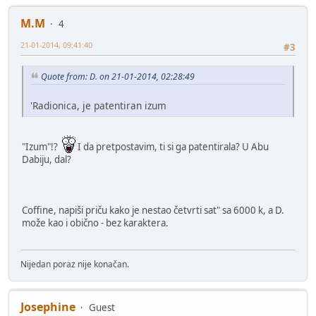
M.M
4
21-01-2014, 09:41:40
#3
Quote from: D. on 21-01-2014, 02:28:49
'Radionica, je patentiran izum
"Izum"!?
I da pretpostavim, ti si ga patentirala? U Abu
Dabiju, dal?
Coffine, napiši priču kako je nestao četvrti sat" sa 6000 k, a D.
može kao i obično - bez karaktera.
Nijedan poraz nije konačan.
Josephine
Guest