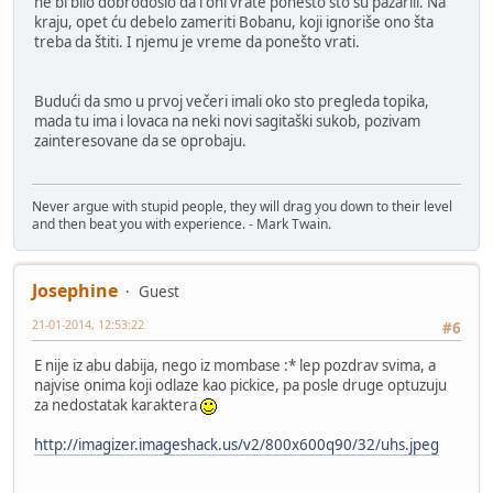
ne bi bilo dobrodošlo da i oni vrate ponešto što su pazarili. Na
kraju, opet ću debelo zameriti Bobanu, koji ignoriše ono šta
treba da štiti. I njemu je vreme da ponešto vrati.
Budući da smo u prvoj večeri imali oko sto pregleda topika,
mada tu ima i lovaca na neki novi sagitaški sukob, pozivam
zainteresovane da se oprobaju.
Never argue with stupid people, they will drag you down to their level
and then beat you with experience. - Mark Twain.
Josephine
Guest
21-01-2014, 12:53:22
#6
E nije iz abu dabija, nego iz mombase :* lep pozdrav svima, a
najvise onima koji odlaze kao pickice, pa posle druge optuzuju
za nedostatak karaktera
http://imagizer.imageshack.us/v2/800x600q90/32/uhs.jpeg