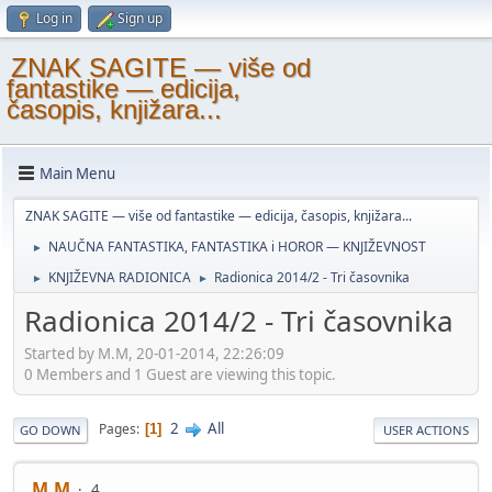
Log in
Sign up
ZNAK SAGITE — više od
fantastike — edicija,
časopis, knjižara...
Main Menu
ZNAK SAGITE — više od fantastike — edicija, časopis, knjižara...
NAUČNA FANTASTIKA, FANTASTIKA i HOROR — KNJIŽEVNOST
►
KNJIŽEVNA RADIONICA
Radionica 2014/2 - Tri časovnika
►
►
Radionica 2014/2 - Tri časovnika
Started by M.M, 20-01-2014, 22:26:09
0 Members and 1 Guest are viewing this topic.
2
All
Pages
1
GO DOWN
USER ACTIONS
M.M
4