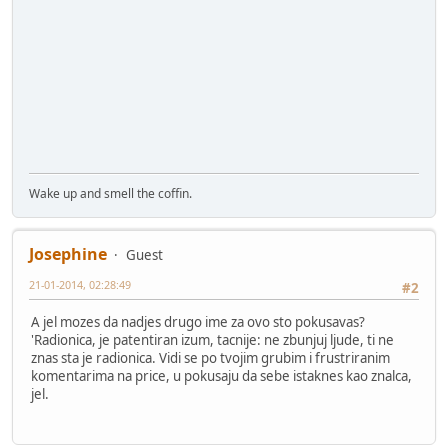
Wake up and smell the coffin.
Josephine
Guest
21-01-2014, 02:28:49
#2
A jel mozes da nadjes drugo ime za ovo sto pokusavas?
'Radionica, je patentiran izum, tacnije: ne zbunjuj ljude, ti ne
znas sta je radionica. Vidi se po tvojim grubim i frustriranim
komentarima na price, u pokusaju da sebe istaknes kao znalca,
jel.