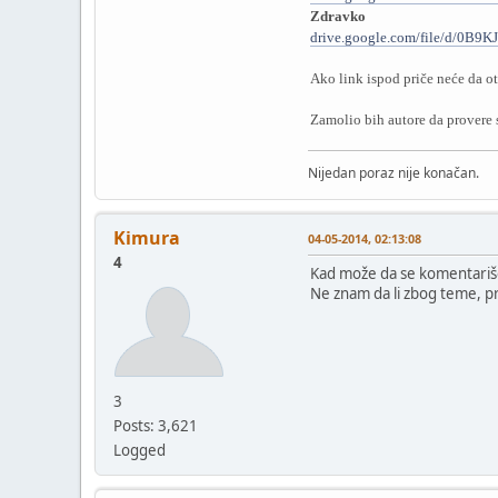
Zdravko
drive.google.com/file/d/0B
Ako link ispod priče neće da 
Zamolio bih autore da provere 
Nijedan poraz nije konačan.
Kimura
04-05-2014, 02:13:08
4
Kad može da se komentariš
Ne znam da li zbog teme, pro
3
Posts: 3,621
Logged