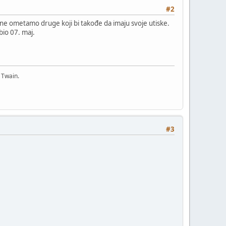
#2
 da ne ometamo druge koji bi takođe da imaju svoje utiske.
bio 07. maj.
 Twain.
#3