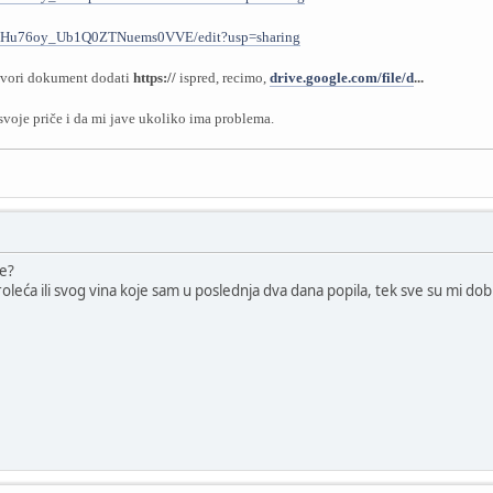
9KJHu76oy_Ub1Q0ZTNuems0VVE/edit?usp=sharing
otvori dokument dodati
https://
ispred, recimo,
drive.google.com/file/d
...
svoje priče i da mi jave ukoliko ima problema.
e?
leća ili svog vina koje sam u poslednja dva dana popila, tek sve su mi dobre.