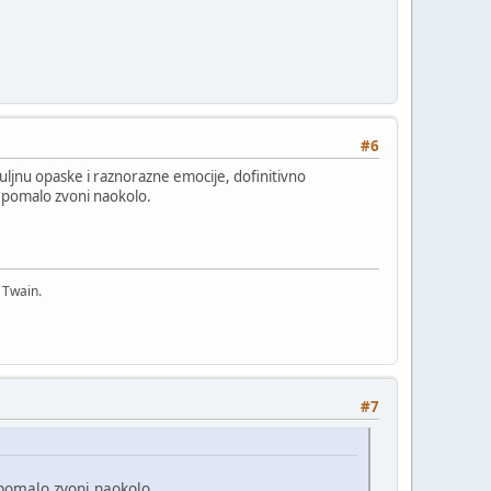
#6
a kuljnu opaske i raznorazne emocije, dofinitivno
za pomalo zvoni naokolo.
 Twain.
#7
a pomalo zvoni naokolo.