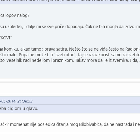
Scallopov nalog?
isu uzbledeli, i dalje mi se sve priče dopadaju. Čak ne bih mogla da izdvojim
KOVI''
a komiku, a kad tamo : prava satira. Nešto što se ne viđa često na Radioni
 malo. Popa ne može biti ''sveti otac'', taj se izraz koristi samo za svetitelj
što veselnik radi nedeljom i praznikom. Takav mora da je iz svemira. I da,
-05-2014, 21:38:53
eba ciglom u glavu.
ki" momenat nije posledica čitanja mog Bilobivabića, da ne nastrada i neka