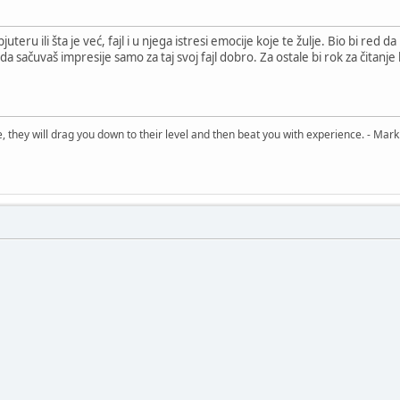
eru ili šta je već, fajl i u njega istresi emocije koje te žulje. Bio bi red
ačuvaš impresije samo za taj svoj fajl dobro. Za ostale bi rok za čitanje 
, they will drag you down to their level and then beat you with experience. - Mark