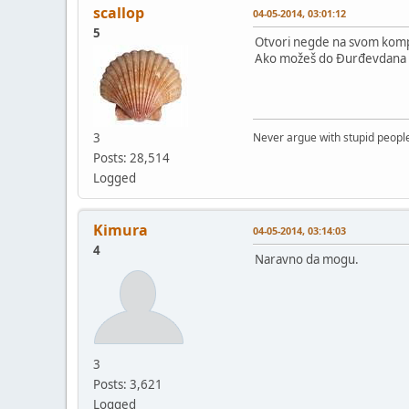
scallop
04-05-2014, 03:01:12
5
Otvori negde na svom kompjut
Ako možeš do Đurđevdana da s
3
Never argue with stupid people
Posts: 28,514
Logged
Kimura
04-05-2014, 03:14:03
4
Naravno da mogu.
3
Posts: 3,621
Logged