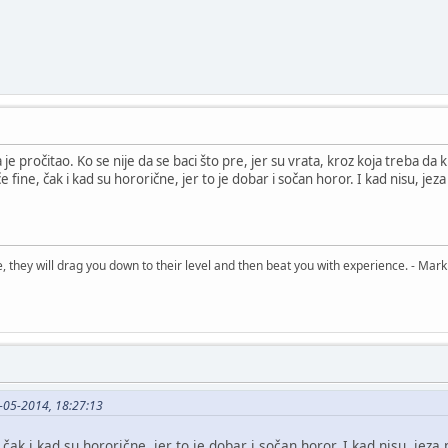
a je pročitao. Ko se nije da se baci što pre, jer su vrata, kroz koja treba d
e fine, čak i kad su hororične, jer to je dobar i sočan horor. I kad nisu, je
, they will drag you down to their level and then beat you with experience. - Mark
6-05-2014, 18:27:13
 čak i kad su hororične, jer to je dobar i sočan horor. I kad nisu, jez