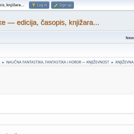
s, knjižara...
.
Log in
Sign up
— edicija, časopis, knjižara...
New
NAUČNA FANTASTIKA, FANTASTIKA i HOROR — KNJIŽEVNOST
KNJIŽEVNA
►
►