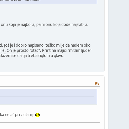
 onu koja je najbolja, pa ni onu koja dođe najslabija.
ci. Još je i dobro napisano, teško mi je da nađem oko
e. On je prosto ''otac''. Print na majici ''mrzim ljude''
 slažem se da ga treba ciglom u glavu.
#8
 nejač pri ciglaniji.