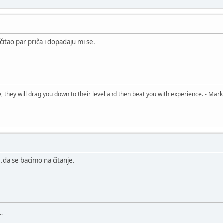
čitao par priča i dopadaju mi se.
, they will drag you down to their level and then beat you with experience. - Mark
.da se bacimo na čitanje.
..