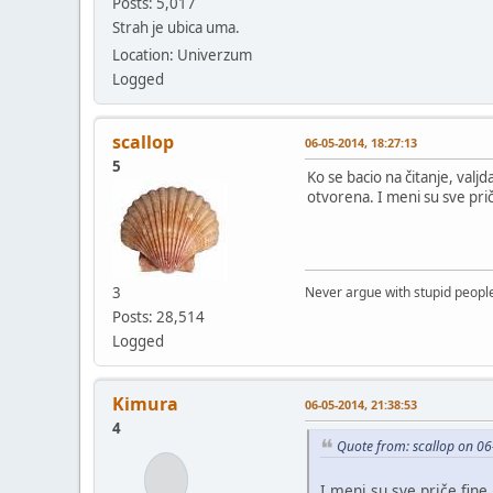
Posts: 5,017
Strah je ubica uma.
Location: Univerzum
Logged
scallop
06-05-2014, 18:27:13
5
Ko se bacio na čitanje, valjd
otvorena. I meni su sve prič
3
Never argue with stupid people
Posts: 28,514
Logged
Kimura
06-05-2014, 21:38:53
4
Quote from: scallop on 0
I meni su sve priče fine,