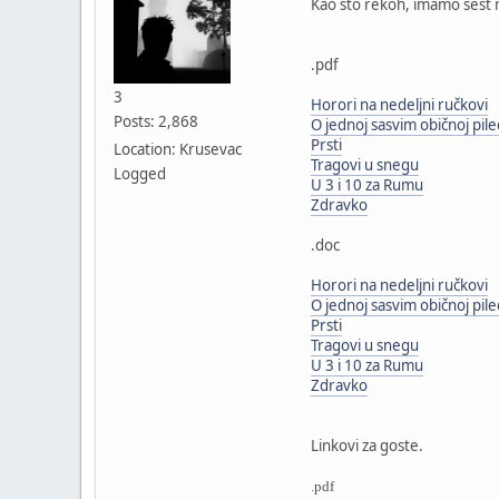
Kao što rekoh, imamo šest n
.pdf
3
Horori na nedeljni ručkovi
Posts: 2,868
O jednoj sasvim običnoj pile
Prsti
Location: Krusevac
Tragovi u snegu
Logged
U 3 i 10 za Rumu
Zdravko
.doc
Horori na nedeljni ručkovi
O jednoj sasvim običnoj pile
Prsti
Tragovi u snegu
U 3 i 10 za Rumu
Zdravko
Linkovi za goste.
.pdf