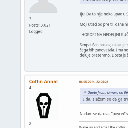
Iju! Da to nije neko upao u 
3
Moji utisci od pre tri dana n
Posts: 3,621
Logged
''HORORI NA NEDELJNI RUČ
Simpatičan naslov, ukazuje n
čega bih zanovetala. Ima nešto
deluje preterano. Dosta je 
Coffin Annal
06-05-2014, 22:05:25
4
Quote from: kimura on 06
I da, slažem se da ga tr
Nadam se da ovaj "povređivač
2
Wake up and smell the coffin.