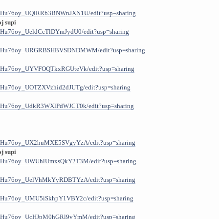
9KJHu76oy_UQlRRb3BNWnJXN1U/edit?usp=sharing
j supi
9KJHu76oy_UeldCcTlDYmJydU0/edit?usp=sharing
B9KJHu76oy_URGRBSHBVSDNDMWM/edit?usp=sharing
9KJHu76oy_UYVFOQTkxRGUteVk/edit?usp=sharing
9KJHu76oy_UOTZXVzhid2dJUTg/edit?usp=sharing
9KJHu76oy_UdkR3WXlPdWJCT0k/edit?usp=sharing
9KJHu76oy_UX2huMXE5SVgyYzA/edit?usp=sharing
j supi
9KJHu76oy_UWUhlUmxsQkY2T3M/edit?usp=sharing
9KJHu76oy_UelVhMkYyRDBTYzA/edit?usp=sharing
9KJHu76oy_UMU5iSkhpY1VBY2c/edit?usp=sharing
9KJHu76oy_UcHJpM0hGRl9vYmM/edit?usp=sharing