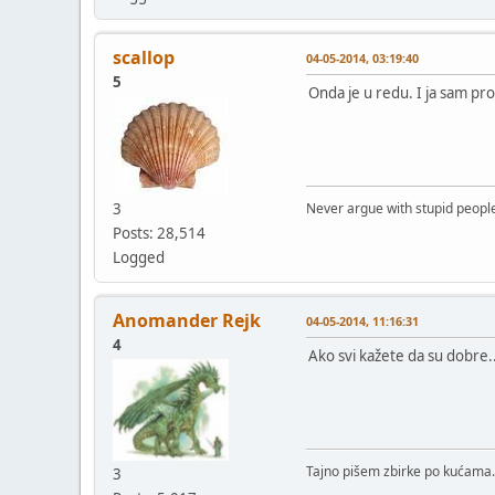
scallop
04-05-2014, 03:19:40
5
Onda je u redu. I ja sam pro
3
Never argue with stupid people
Posts: 28,514
Logged
Anomander Rejk
04-05-2014, 11:16:31
4
Ako svi kažete da su dobre..
Tajno pišem zbirke po kućama.
3