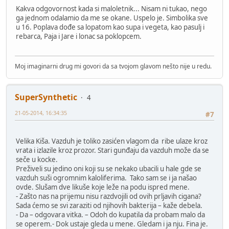
Kakva odgovornost kada si maloletnik... Nisam ni tukao, nego
ga jednom odalamio da me se okane. Uspelo je. Simbolika sve
u 16. Poplava dođe sa lopatom kao supa i vegeta, kao pasulj i
rebarca, Paja i Jare i lonac sa poklopcem.
Moj imaginarni drug mi govori da sa tvojom glavom nešto nije u redu.
SuperSynthetic
4
21-05-2014, 16:34:35
#7
Velika Kiša. Vazduh je toliko zasićen vlagom da ribe ulaze kroz
vrata i izlazile kroz prozor. Stari gunđaju da vazduh može da se
seče u kocke.
Preživeli su jedino oni koji su se nekako ubacili u hale gde se
vazduh suši ogromnim kaloliferima. Tako sam se i ja našao
ovde. Slušam dve likuše koje leže na podu ispred mene.
- Zašto nas na prijemu nisu razdvojili od ovih prljavih cigana?
Sada ćemo se svi zaraziti od njihovih bakterija – kaže debela.
- Da – odgovara vitka. – Odoh do kupatila da probam malo da
se operem.- Dok ustaje gleda u mene. Gledam i ja nju. Fina je.