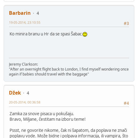
Barbarin
4
19-05-2014, 23:10:55
#3
Ko minira branu u Hr da se spasi Šabac
Jeremy Clarkson:
"After an overnight flight back to London, I find myself wondering once
again if babies should travel with the baggage"
Džek
4
20-05-2014, 00:36:58
#4
Zamka za snove pisaca u pokušaju.
Bravo, Miljane, čestitam na izboru teme!
Pssst, ne govorite nikome, čak ni šapatom, da poplava ne znači
poplavu vode. Može bidne i polpava informacija, ili vampira, što