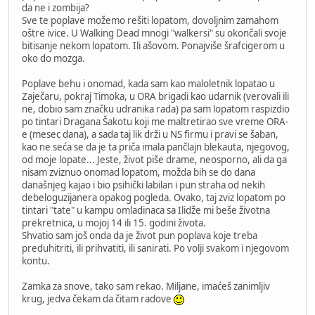
da ne i zombija?
Sve te poplave možemo rešiti lopatom, dovoljnim zamahom
oštre ivice. U Walking Dead mnogi "walkersi" su okončali svoje
bitisanje nekom lopatom. Ili ašovom. Ponajviše šrafcigerom u
oko do mozga.
Poplave behu i onomad, kada sam kao maloletnik lopatao u
Zaječaru, pokraj Timoka, u ORA brigadi kao udarnik (verovali ili
ne, dobio sam značku udranika rada) pa sam lopatom raspizdio
po tintari Dragana Šakotu koji me maltretirao sve vreme ORA-
e (mesec dana), a sada taj lik drži u NS firmu i pravi se šaban,
kao ne seća se da je ta priča imala pančlajn blekauta, njegovog,
od moje lopate... Jeste, život piše drame, neosporno, ali da ga
nisam zviznuo onomad lopatom, možda bih se do dana
današnjeg kajao i bio psihički labilan i pun straha od nekih
debeloguzijanera opakog pogleda. Ovako, taj zviz lopatom po
tintari "tate" u kampu omladinaca sa Ilidže mi beše životna
prekretnica, u mojoj 14 ili 15. godini života.
Shvatio sam još onda da je život pun poplava koje treba
preduhitriti, ili prihvatiti, ili sanirati. Po volji svakom i njegovom
kontu.
Zamka za snove, tako sam rekao. Miljane, imaćeš zanimljiv
krug, jedva čekam da čitam radove