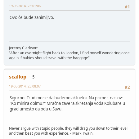
19-05-2014, 23:01:06
#1
Ovo će bude zanimljivo.
Jeremy Clarkson:
"After an overnight flight back to London, I find myself wondering once
again if babies should travel with the baggage"
scallop
5
19-05-2014, 23:08:07
#2
Sigurno. Trudimo se da budemo aktuelni. Na primer, naslov:
"Ko minira dolmu?" Mračna zavera skretanja voda Kolubare u
grad umesto da odu u Savu.
Never argue with stupid people, they will drag you down to their level
and then beat you with experience. - Mark Twain.