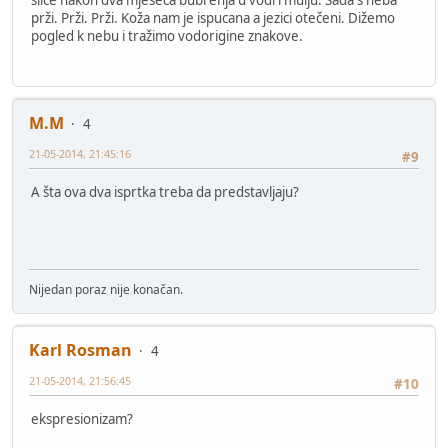
sliče nakon dva mjeseca bubrenja u vodi i mulju. Sada s neba
prži. Prži. Prži. Koža nam je ispucana a jezici otečeni. Dižemo
pogled k nebu i tražimo vodorigine znakove.
M.M
4
21-05-2014, 21:45:16
#9
A šta ova dva isprtka treba da predstavljaju?
Nijedan poraz nije konačan.
Karl Rosman
4
21-05-2014, 21:56:45
#10
ekspresionizam?