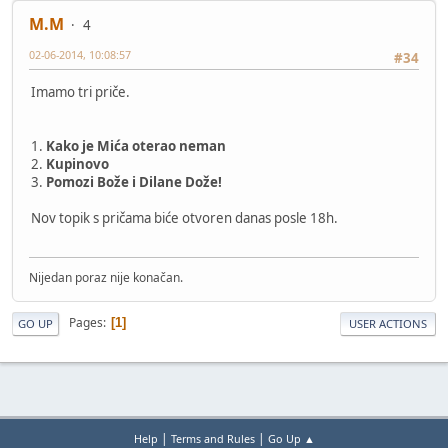
M.M
4
02-06-2014, 10:08:57
#34
Imamo tri priče.
1.
Kako je Mića oterao neman
2.
Kupinovo
3.
Pomozi Bože i Dilane Dože!
Nov topik s pričama biće otvoren danas posle 18h.
Nijedan poraz nije konačan.
Pages
1
GO UP
USER ACTIONS
|
|
Help
Terms and Rules
Go Up ▲