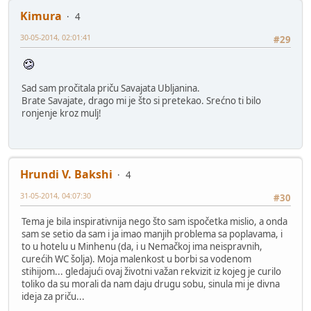
Kimura
4
30-05-2014, 02:01:41
#29
Sad sam pročitala priču Savajata Ubljanina.
Brate Savajate, drago mi je što si pretekao. Srećno ti bilo
ronjenje kroz mulj!
Hrundi V. Bakshi
4
31-05-2014, 04:07:30
#30
Tema je bila inspirativnija nego što sam ispočetka mislio, a onda
sam se setio da sam i ja imao manjih problema sa poplavama, i
to u hotelu u Minhenu (da, i u Nemačkoj ima neispravnih,
curećih WC šolja). Moja malenkost u borbi sa vodenom
stihijom... gledajući ovaj životni važan rekvizit iz kojeg je curilo
toliko da su morali da nam daju drugu sobu, sinula mi je divna
ideja za priču...