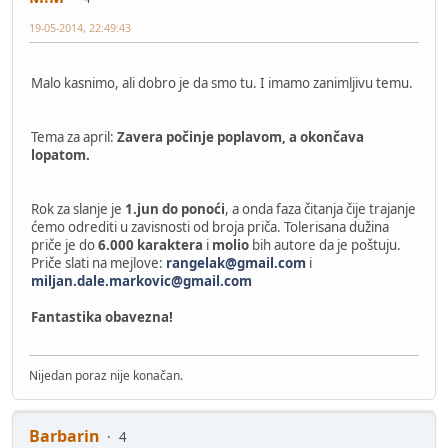
19-05-2014, 22:49:43
Malo kasnimo, ali dobro je da smo tu. I imamo zanimljivu temu.
Tema za april:
Zavera počinje poplavom, a okončava
lopatom.
Rok za slanje je
1.jun do ponoći
, a onda faza čitanja čije trajanje
ćemo odrediti u zavisnosti od broja priča. Tolerisana dužina
priče je do
6.000 karaktera
i
molio
bih autore da je poštuju.
Priče slati na mejlove:
rangelak@gmail.com
i
miljan.dale.markovic@gmail.com
Fantastika obavezna!
Nijedan poraz nije konačan.
Barbarin
4