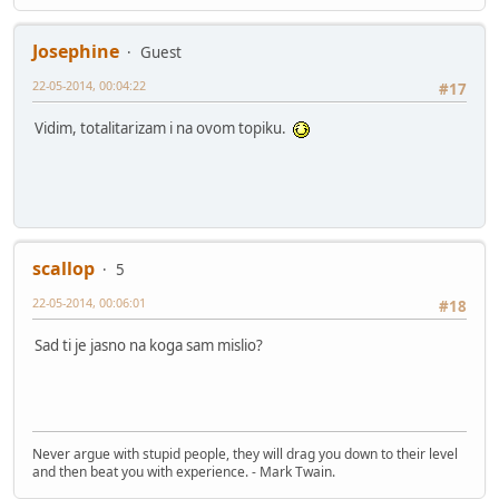
Josephine
Guest
22-05-2014, 00:04:22
#17
Vidim, totalitarizam i na ovom topiku.
scallop
5
22-05-2014, 00:06:01
#18
Sad ti je jasno na koga sam mislio?
Never argue with stupid people, they will drag you down to their level
and then beat you with experience. - Mark Twain.