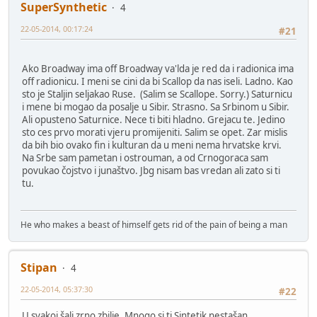
SuperSynthetic
4
22-05-2014, 00:17:24
#21
Ako Broadway ima off Broadway va'lda je red da i radionica ima
off radionicu. I meni se cini da bi Scallop da nas iseli. Ladno. Kao
sto je Staljin seljakao Ruse. (Salim se Scallope. Sorry.) Saturnicu
i mene bi mogao da posalje u Sibir. Strasno. Sa Srbinom u Sibir.
Ali opusteno Saturnice. Nece ti biti hladno. Grejacu te. Jedino
sto ces prvo morati vjeru promijeniti. Salim se opet. Zar mislis
da bih bio ovako fin i kulturan da u meni nema hrvatske krvi.
Na Srbe sam pametan i ostrouman, a od Crnogoraca sam
povukao čojstvo i junaštvo. Jbg nisam bas vredan ali zato si ti
tu.
He who makes a beast of himself gets rid of the pain of being a man
Stipan
4
22-05-2014, 05:37:30
#22
U svakoj šali zrno zbilje. Mnogo si ti Sintetik nestašan...