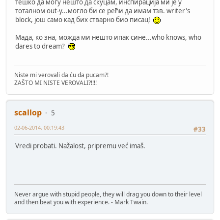
тешко да могу нешто да скуцам, инспирација ми је у
тоталном out-у...могло би се рећи да имам тзв. writer's
block, још само кад бих стварно био писац!
Мада, ко зна, можда ми нешто ипак сине...who knows, who
dares to dream?
Niste mi verovali da ću da pucam?!
ZAŠTO MI NISTE VEROVALI?!!!!
scallop
5
02-06-2014, 00:19:43
#33
Vredi probati. Nažalost, pripremu već imaš.
Never argue with stupid people, they will drag you down to their level
and then beat you with experience. - Mark Twain.