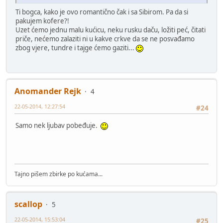
Ti bogca, kako je ovo romantično čak i sa Sibirom. Pa da si
pakujem kofere?!
Uzet ćemo jednu malu kućicu, neku rusku daču, ložiti peć, čitati
priče, nećemo zalaziti ni u kakve crkve da se ne posvađamo
zbog vjere, tundre i tajge ćemo gaziti...
Anomander Rejk
4
22-05-2014, 12:27:54
#24
Samo nek ljubav pobeđuje.
Tajno pišem zbirke po kućama...
scallop
5
22-05-2014, 15:53:04
#25