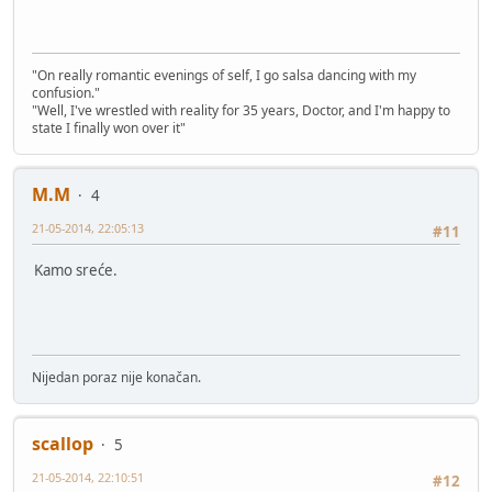
"On really romantic evenings of self, I go salsa dancing with my
confusion."
"Well, I've wrestled with reality for 35 years, Doctor, and I'm happy to
state I finally won over it"
M.M
4
21-05-2014, 22:05:13
#11
Kamo sreće.
Nijedan poraz nije konačan.
scallop
5
21-05-2014, 22:10:51
#12