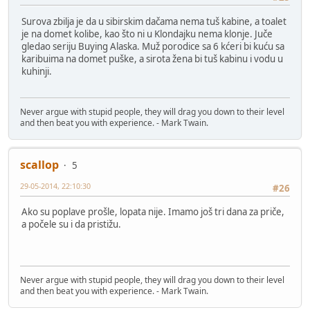
Surova zbilja je da u sibirskim dačama nema tuš kabine, a toalet
je na domet kolibe, kao što ni u Klondajku nema klonje. Juče
gledao seriju Buying Alaska. Muž porodice sa 6 kćeri bi kuću sa
karibuima na domet puške, a sirota žena bi tuš kabinu i vodu u
kuhinji.
Never argue with stupid people, they will drag you down to their level
and then beat you with experience. - Mark Twain.
scallop
5
29-05-2014, 22:10:30
#26
Ako su poplave prošle, lopata nije. Imamo još tri dana za priče,
a počele su i da pristižu.
Never argue with stupid people, they will drag you down to their level
and then beat you with experience. - Mark Twain.