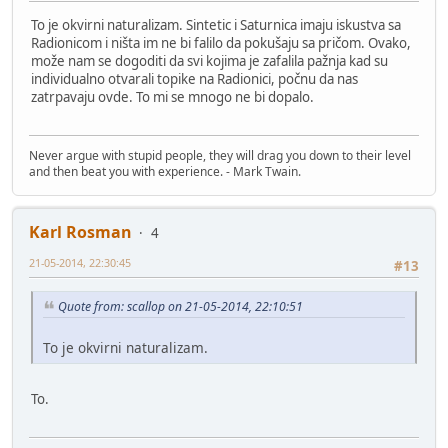
To je okvirni naturalizam. Sintetic i Saturnica imaju iskustva sa
Radionicom i ništa im ne bi falilo da pokušaju sa pričom. Ovako,
može nam se dogoditi da svi kojima je zafalila pažnja kad su
individualno otvarali topike na Radionici, počnu da nas
zatrpavaju ovde. To mi se mnogo ne bi dopalo.
Never argue with stupid people, they will drag you down to their level
and then beat you with experience. - Mark Twain.
Karl Rosman
4
21-05-2014, 22:30:45
#13
Quote from: scallop on 21-05-2014, 22:10:51
To je okvirni naturalizam.
To.