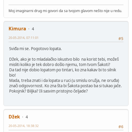
Moj imaginarni drug mi govori da sa tvojom glavom nešto nije u redu.
Kimura
4
20-05-2014, 07:11:01
#5
Sviđa mi se. Pogotovo lopata.
Džek, ako je to mladalačko iskustvo bilo na korist tebi, možeš
misliti koliko je tek dobro došlo njemu, tom tvom Šakoti?
Da tad nije dobio lopatom po tintari, ko zna kakav bi to silnik
bio!
Mada, treba znati i da lopata u ruci (u smislu oružja, ne oruđa)
znači odgovornost. Ko zna šta bi Šakota postao ba si tukao jače.
Pokojnik? Biljka? Ili sasvim pristojno čeljade?
Džek
4
20-05-2014, 18:38:32
#6