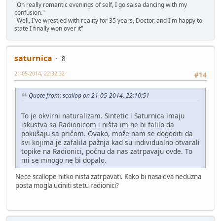
"On really romantic evenings of self, I go salsa dancing with my
confusion."
"Well, I've wrestled with reality for 35 years, Doctor, and I'm happy to
state I finally won over it"
saturnica
8
21-05-2014, 22:32:32
#14
Quote from: scallop on 21-05-2014, 22:10:51
To je okvirni naturalizam. Sintetic i Saturnica imaju
iskustva sa Radionicom i ništa im ne bi falilo da
pokušaju sa pričom. Ovako, može nam se dogoditi da
svi kojima je zafalila pažnja kad su individualno otvarali
topike na Radionici, počnu da nas zatrpavaju ovde. To
mi se mnogo ne bi dopalo.
Nece scallope nitko nista zatrpavati. Kako bi nasa dva neduzna
posta mogla uciniti stetu radionici?