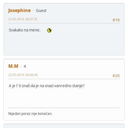
Josephine
Guest
22-05-2014, 00:07:35
#19
Svakako na mene.
M.M
4
22-05-2014, 00:08:49
#20
A je l' ti znaš da je na snazi vanredno stanje?
Nijedan poraz nije konačan.