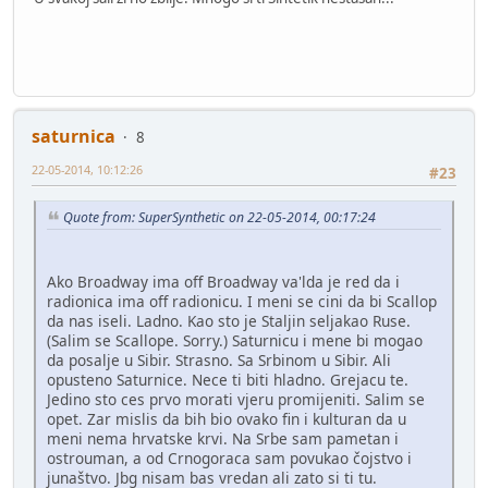
saturnica
8
22-05-2014, 10:12:26
#23
Quote from: SuperSynthetic on 22-05-2014, 00:17:24
Ako Broadway ima off Broadway va'lda je red da i
radionica ima off radionicu. I meni se cini da bi Scallop
da nas iseli. Ladno. Kao sto je Staljin seljakao Ruse.
(Salim se Scallope. Sorry.) Saturnicu i mene bi mogao
da posalje u Sibir. Strasno. Sa Srbinom u Sibir. Ali
opusteno Saturnice. Nece ti biti hladno. Grejacu te.
Jedino sto ces prvo morati vjeru promijeniti. Salim se
opet. Zar mislis da bih bio ovako fin i kulturan da u
meni nema hrvatske krvi. Na Srbe sam pametan i
ostrouman, a od Crnogoraca sam povukao čojstvo i
junaštvo. Jbg nisam bas vredan ali zato si ti tu.