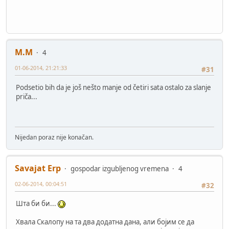
M.M
4
01-06-2014, 21:21:33
#31
Podsetio bih da je još nešto manje od četiri sata ostalo za slanje
priča...
Nijedan poraz nije konačan.
Savajat Erp
gospodar izgubljenog vremena
4
02-06-2014, 00:04:51
#32
Шта би би...
Хвала Скалопу на та два додатна дана, али бојим се да