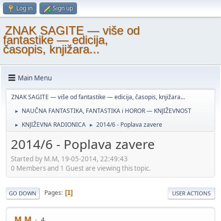
Log in
Sign up
ZNAK SAGITE — više od
fantastike — edicija,
časopis, knjižara...
Main Menu
ZNAK SAGITE — više od fantastike — edicija, časopis, knjižara...
NAUČNA FANTASTIKA, FANTASTIKA i HOROR — KNJIŽEVNOST
►
KNJIŽEVNA RADIONICA
2014/6 - Poplava zavere
►
►
2014/6 - Poplava zavere
Started by M.M, 19-05-2014, 22:49:43
0 Members and 1 Guest are viewing this topic.
Pages
1
GO DOWN
USER ACTIONS
M.M
4