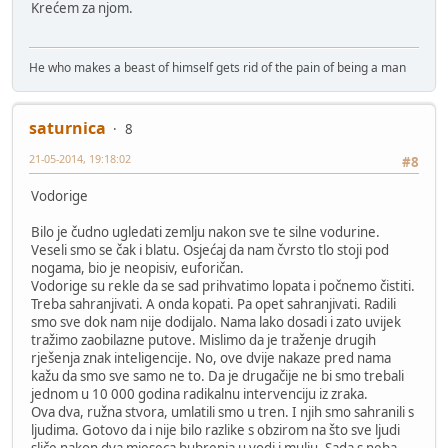
Krećem za njom.
He who makes a beast of himself gets rid of the pain of being a man
saturnica
8
21-05-2014, 19:18:02
#8
Vodorige
Bilo je čudno ugledati zemlju nakon sve te silne vodurine.
Veseli smo se čak i blatu. Osjećaj da nam čvrsto tlo stoji pod
nogama, bio je neopisiv, euforičan.
Vodorige su rekle da se sad prihvatimo lopata i počnemo čistiti.
Treba sahranjivati. A onda kopati. Pa opet sahranjivati. Radili
smo sve dok nam nije dodijalo. Nama lako dosadi i zato uvijek
tražimo zaobilazne putove. Mislimo da je traženje drugih
rješenja znak inteligencije. No, ove dvije nakaze pred nama
kažu da smo sve samo ne to. Da je drugačije ne bi smo trebali
jednom u 10 000 godina radikalnu intervenciju iz zraka.
Ova dva, ružna stvora, umlatili smo u tren. I njih smo sahranili s
ljudima. Gotovo da i nije bilo razlike s obzirom na što sve ljudi