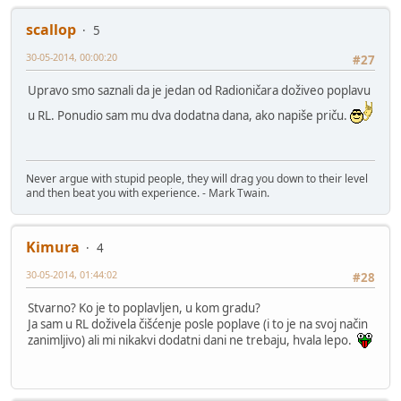
scallop
5
30-05-2014, 00:00:20
#27
Upravo smo saznali da je jedan od Radioničara doživeo poplavu
u RL. Ponudio sam mu dva dodatna dana, ako napiše priču.
Never argue with stupid people, they will drag you down to their level
and then beat you with experience. - Mark Twain.
Kimura
4
30-05-2014, 01:44:02
#28
Stvarno? Ko je to poplavljen, u kom gradu?
Ja sam u RL doživela čišćenje posle poplave (i to je na svoj način
zanimljivo) ali mi nikakvi dodatni dani ne trebaju, hvala lepo.