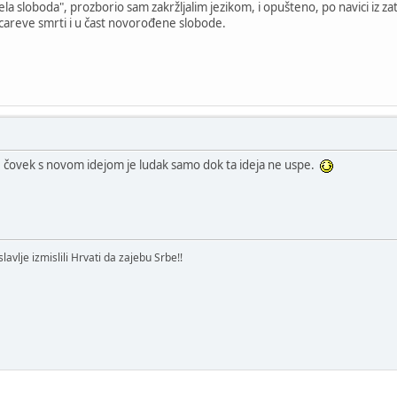
ela sloboda", prozborio sam zakržljalim jezikom, i opušteno, po navici iz za
t careve smrti i u čast novorođene slobode.
, čovek s novom idejom je ludak samo dok ta ideja ne uspe.
avlje izmislili Hrvati da zajebu Srbe!!