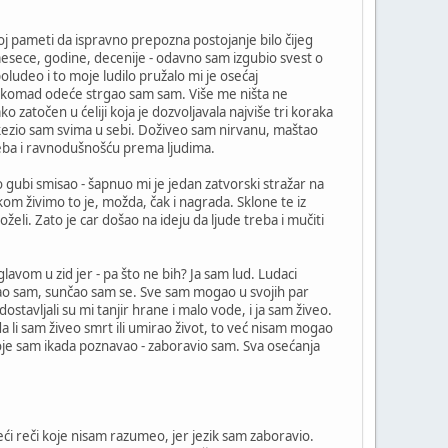
oj pameti da ispravno prepozna postojanje bilo čijeg
mesece, godine, decenije - odavno sam izgubio svest o
ludeo i to moje ludilo pružalo mi je osećaj
ji komad odeće strgao sam sam. Više me ništa ne
zatočen u ćeliji koja je dozvoljavala najviše tri koraka
kezio sam svima u sebi. Doživeo sam nirvanu, maštao
eba i ravnodušnošću prema ljudima.
 gubi smisao - šapnuo mi je jedan zatvorski stražar na
m živimo to je, možda, čak i nagrada. Sklone te iz
i. Zato je car došao na ideju da ljude treba i mučiti
om u zid jer - pa što ne bih? Ja sam lud. Ludaci
rao sam, sunčao sam se. Sve sam mogao u svojih par
tavljali su mi tanjir hrane i malo vode, i ja sam živeo.
 da li sam živeo smrt ili umirao život, to već nisam mogao
oje sam ikada poznavao - zaboravio sam. Sva osećanja
i reči koje nisam razumeo, jer jezik sam zaboravio.