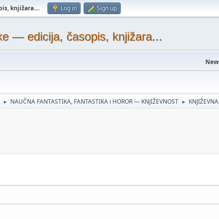
s, knjižara...
.
Log in
Sign up
— edicija, časopis, knjižara...
New
NAUČNA FANTASTIKA, FANTASTIKA i HOROR — KNJIŽEVNOST
KNJIŽEVNA
►
►