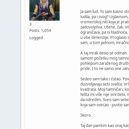
Ja sam lud. To sam kasno sh
ludila, pa i svog? Uglavnom
vremenskoj niti koja je pra
3
zadovoljstva. Utehe, čak. V
Posts: 1,054
ograničava, pa ni hladnoća, 
u obe dimenzije. Proglasio
Logged
sam, u tom jadnom, mračnom
A taj mrak desio se odmah. 
samom početku mog tamnovanj
pohlepom zaraženog društva,
pride. I to ne samo one za
Sedeo sam tako i ćutao. Pov
dozvoljavaju sebi svašta. V
kvadrata. Moji tamničari, ko
Ništa mi više nije smrdelo, 
da odredim. Sveo sam sebe n
koja sam osećao - pustio s
Skoro.
Taj dan pamtim kao onaj kad