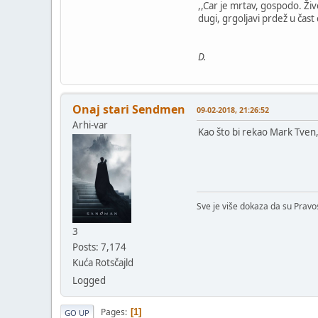
,,Car je mrtav, gospodo. Živ
dugi, grgoljavi prdež u čas
D.
Onaj stari Sendmen
09-02-2018, 21:26:52
Arhi-var
Kao što bi rekao Mark Tven
Sve je više dokaza da su Pravosl
3
Posts: 7,174
Kuća Rotsčajld
Logged
Pages
1
GO UP