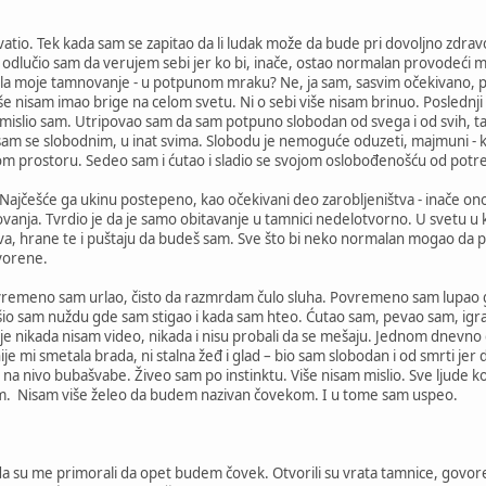
vatio. Tek kada sam se zapitao da li ludak može da bude pri dovoljno zdrav
, odlučio sam da verujem sebi jer ko bi, inače, ostao normalan provodeći 
tila moje tamnovanje - u potpunom mraku? Ne, ja sam, sasvim očekivano, po
iše nisam imao brige na celom svetu. Ni o sebi više nisam brinuo. Posledn
mislio sam. Utripovao sam da sam potpuno slobodan od svega i od svih, tako 
 sam se slobodnim, u inat svima. Slobodu je nemoguće oduzeti, majmuni - 
 prostoru. Sedeo sam i ćutao i sladio se svojom oslobođenošću od potr
Najčešće ga ukinu postepeno, kao očekivani deo zarobljeništva - inače ono
a. Tvrdio je da je samo obitavanje u tamnici nedelotvorno. U svetu u ko
 hrane te i puštaju da budeš sam. Sve što bi neko normalan mogao da požel
tvorene.
remeno sam urlao, čisto da razmrdam čulo sluha. Povremeno sam lupao glav
ršio sam nuždu gde sam stigao i kada sam hteo. Ćutao sam, pevao sam, ig
je nikada nisam video, nikada i nisu probali da se mešaju. Jednom dnevno dos
nije mi smetala brada, ni stalna žeđ i glad – bio sam slobodan i od smrti jer
a nivo bubašvabe. Živeo sam po instinktu. Više nisam mislio. Sve ljude k
am. Nisam više želeo da budem nazivan čovekom. I u tome sam uspeo.
a su me primorali da opet budem čovek. Otvorili su vrata tamnice, govoreć