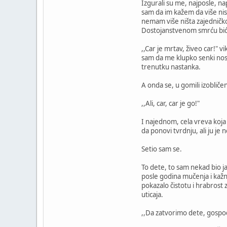
Izgurali su me, najposle, na
sam da im kažem da više nis
nemam više ništa zajedničko 
Dostojanstvenom smrću bića 
,,Car je mrtav, živeo car!" 
sam da me klupko senki nosi 
trenutku nastanka.
A onda se, u gomili izobličen
,,Ali, car, car je go!"
I najednom, cela vreva koja 
da ponovi tvrdnju, ali ju j
Setio sam se.
To dete, to sam nekad bio ja
posle godina mučenja i kaž
pokazalo čistotu i hrabrost 
uticaja.
,,Da zatvorimo dete, gospo