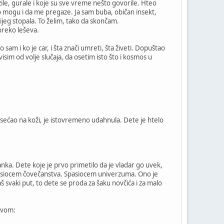
zile, gurale i koje su sve vreme nešto govorile. Hteo
o mogu i da me pregaze. Ja sam buba, običan insekt,
ijeg stopala. To želim, tako da skončam.
preko leševa.
sam i ko je car, i šta znači umreti, šta živeti. Dopuštao
isim od volje slučaja, da osetim isto što i kosmos u
 osećao na koži, je istovremeno udahnula. Dete je htelo
anka. Dete koje je prvo primetilo da je vladar go uvek,
pasiocem čovečanstva. Spasiocem univerzuma. Ono je
aš svaki put, to dete se proda za šaku novčića i za malo
avom: