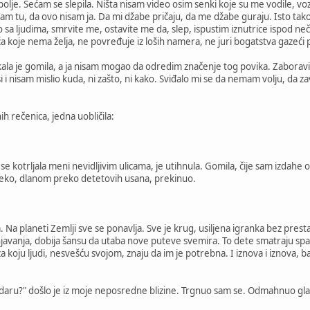
polje. Sećam se slepila. Ništa nisam video osim senki koje su me vodile, vo
am tu, da ovo nisam ja. Da mi džabe pričaju, da me džabe guraju. Isto tak
sa ljudima, smrvite me, ostavite me da, slep, ispustim iznutrice ispod neč
koje nema želja, ne povređuje iz loših namera, ne juri bogatstva gazeći 
vikala je gomila, a ja nisam mogao da odredim značenje tog povika. Zaboravio 
i nisam mislio kuda, ni zašto, ni kako. Sviđalo mi se da nemam volju, da zav
ih rečenica, jedna uobličila:
se kotrljala meni nevidljivim ulicama, je utihnula. Gomila, čije sam izdahe
e neko, dlanom preko detetovih usana, prekinuo.
. Na planeti Zemlji sve se ponavlja. Sve je krug, usiljena igranka bez prest
njavanja, dobija šansu da utaba nove puteve svemira. To dete smatraju s
za koju ljudi, nesvešću svojom, znaju da im je potrebna. I iznova i iznova, b
daru?" došlo je iz moje neposredne blizine. Trgnuo sam se. Odmahnuo gl