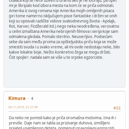
čitalaca koji se neće uživeti u dramu ako je ne lociraju, pa opet
mi je škripalo kod izbora mesta na kom će se priča odmotati.
Amerika iz ovog romana nije Amerika mojih omiljenih pisaca
(pri tome namerno isključujem pisce fantastike i držim se onih
koji su opisivali različite vidove svakodnevnog života - Apdajk,
Rot, Karver, Ficdžerald itd.) nego neka neodređena, verovatno
u celini izmaštana Amerika nebrojenih filmova i serija koje sam
odmalena gledala. Pomalo sterilno. Neuverljivo. Podsećam
sebe da sam među prvima za opšteljudsku priču koja se može
smestiti svuda i u svako vreme, ali mi ovde nedostaju neke, bilo
kakve lokalne boje. Nešto konkretno čega se mogu držati.
Čist spojler: nadala sam se više u te srpske egzorciste.
Kimura
4
06-11-2019, 01:27:49
#22
Da neko ne pomisli kako je priča siromašna motivima. Ima ih i
previše. Daje nam se tabla za prizivanje duhova, izmišljeni
prijatelj usamljenog deteta, pomenuti pravoslavni egzorcisti,