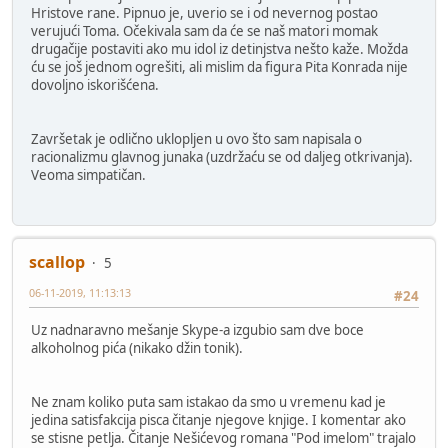
Hristove rane. Pipnuo je, uverio se i od nevernog postao
verujući Toma. Očekivala sam da će se naš matori momak
drugačije postaviti ako mu idol iz detinjstva nešto kaže. Možda
ću se još jednom ogrešiti, ali mislim da figura Pita Konrada nije
dovoljno iskorišćena.
Završetak je odlično uklopljen u ovo što sam napisala o
racionalizmu glavnog junaka (uzdržaću se od daljeg otkrivanja).
Veoma simpatičan.
scallop
5
06-11-2019, 11:13:13
#24
Uz nadnaravno mešanje Skype-a izgubio sam dve boce
alkoholnog pića (nikako džin tonik).
Ne znam koliko puta sam istakao da smo u vremenu kad je
jedina satisfakcija pisca čitanje njegove knjige. I komentar ako
se stisne petlja. Čitanje Nešićevog romana "Pod imelom" trajalo