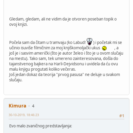
Gledam, gledam, ali ne vidim da je otvoren poseban topik o
ovoj knjizi.
Počela sam da čitam u tramvaju (ko Labud!
) i početak mi se
učinio isuviše filmičnim za moj knjiškomoljački ukus
, a
još je i sasvim američki (što je autor želeo i što je u ovom slučaju
na mestu). Tako sam, tek umereno zainteresovana, došla do
tajanstvenog bajkera na Harli-Dejvidsonu i uvidela da ću ovu
malu knjigu progutati koliko večeras.
Još jedan dokaz da teorija ''prvog pasusa'' ne deluje u svakom
slučaju.
Kimura
4
30-10-2019, 18:46:23
#1
Evo malo zvaničnog predstavljanja: