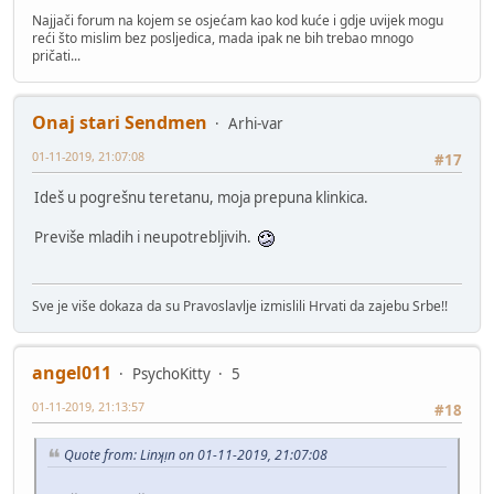
Najjači forum na kojem se osjećam kao kod kuće i gdje uvijek mogu
reći što mislim bez posljedica, mada ipak ne bih trebao mnogo
pričati...
Onaj stari Sendmen
Arhi-var
01-11-2019, 21:07:08
#17
Ideš u pogrešnu teretanu, moja prepuna klinkica.
Previše mladih i neupotrebljivih.
Sve je više dokaza da su Pravoslavlje izmislili Hrvati da zajebu Srbe!!
angel011
PsychoKitty
5
01-11-2019, 21:13:57
#18
Quote from: Linʞᴉn on 01-11-2019, 21:07:08