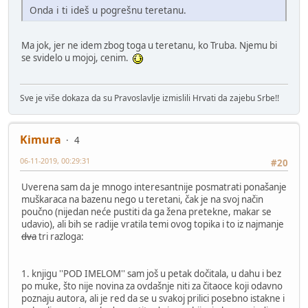
Onda i ti ideš u pogrešnu teretanu.
Ma jok, jer ne idem zbog toga u teretanu, ko Truba. Njemu bi
se svidelo u mojoj, cenim.
Sve je više dokaza da su Pravoslavlje izmislili Hrvati da zajebu Srbe!!
Kimura
4
06-11-2019, 00:29:31
#20
Uverena sam da je mnogo interesantnije posmatrati ponašanje
muškaraca na bazenu nego u teretani, čak je na svoj način
poučno (nijedan neće pustiti da ga žena pretekne, makar se
udavio), ali bih se radije vratila temi ovog topika i to iz najmanje
dva
tri razloga:
1. knjigu ''POD IMELOM'' sam još u petak dočitala, u dahu i bez
po muke, što nije novina za ovdašnje niti za čitaoce koji odavno
poznaju autora, ali je red da se u svakoj prilici posebno istakne i