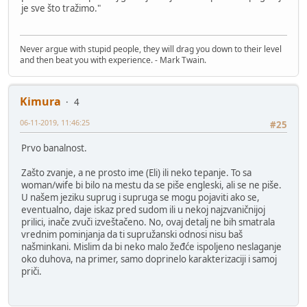
je sve što tražimo."
Never argue with stupid people, they will drag you down to their level
and then beat you with experience. - Mark Twain.
Kimura
4
06-11-2019, 11:46:25
#25
Prvo banalnost.
Zašto zvanje, a ne prosto ime (Eli) ili neko tepanje. To sa
woman/wife bi bilo na mestu da se piše engleski, ali se ne piše.
U našem jeziku suprug i supruga se mogu pojaviti ako se,
eventualno, daje iskaz pred sudom ili u nekoj najzvaničnijoj
prilici, inače zvuči izveštačeno. No, ovaj detalj ne bih smatrala
vrednim pominjanja da ti supružanski odnosi nisu baš
našminkani. Mislim da bi neko malo žeđće ispoljeno neslaganje
oko duhova, na primer, samo doprinelo karakterizaciji i samoj
priči.