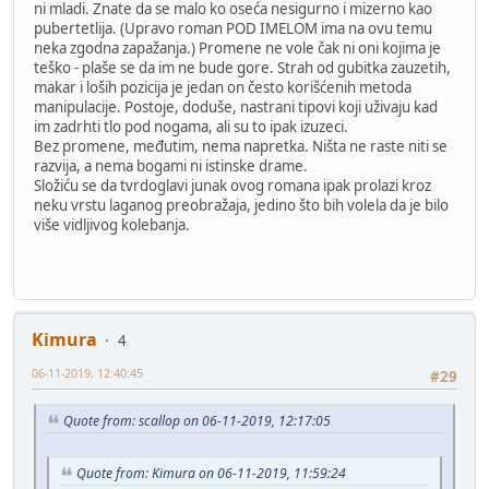
ni mladi. Znate da se malo ko oseća nesigurno i mizerno kao
pubertetlija. (Upravo roman POD IMELOM ima na ovu temu
neka zgodna zapažanja.) Promene ne vole čak ni oni kojima je
teško - plaše se da im ne bude gore. Strah od gubitka zauzetih,
makar i loših pozicija je jedan on često korišćenih metoda
manipulacije. Postoje, doduše, nastrani tipovi koji uživaju kad
im zadrhti tlo pod nogama, ali su to ipak izuzeci.
Bez promene, međutim, nema napretka. Ništa ne raste niti se
razvija, a nema bogami ni istinske drame.
Složiću se da tvrdoglavi junak ovog romana ipak prolazi kroz
neku vrstu laganog preobražaja, jedino što bih volela da je bilo
više vidljivog kolebanja.
Kimura
4
06-11-2019, 12:40:45
#29
Quote from: scallop on 06-11-2019, 12:17:05
Quote from: Kimura on 06-11-2019, 11:59:24