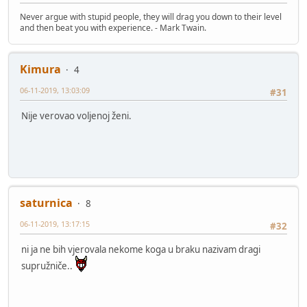
Never argue with stupid people, they will drag you down to their level
and then beat you with experience. - Mark Twain.
Kimura
4
06-11-2019, 13:03:09
#31
Nije verovao voljenoj ženi.
saturnica
8
06-11-2019, 13:17:15
#32
ni ja ne bih vjerovala nekome koga u braku nazivam dragi
supružniče..