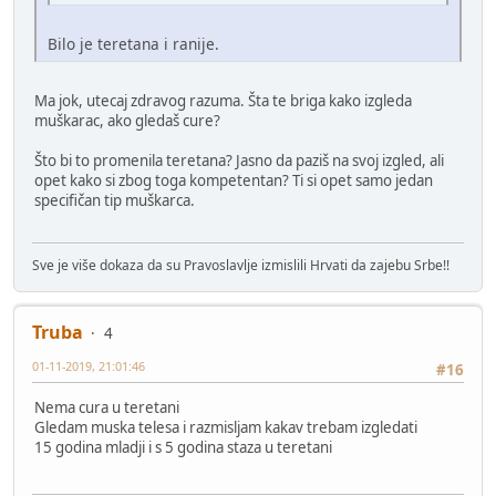
Bilo je teretana i ranije.
Ma jok, utecaj zdravog razuma. Šta te briga kako izgleda
muškarac, ako gledaš cure?
Što bi to promenila teretana? Jasno da paziš na svoj izgled, ali
opet kako si zbog toga kompetentan? Ti si opet samo jedan
specifičan tip muškarca.
Sve je više dokaza da su Pravoslavlje izmislili Hrvati da zajebu Srbe!!
Truba
4
01-11-2019, 21:01:46
#16
Nema cura u teretani
Gledam muska telesa i razmisljam kakav trebam izgledati
15 godina mladji i s 5 godina staza u teretani