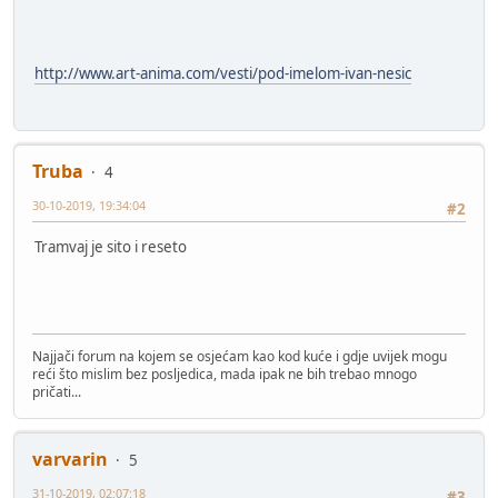
http://www.art-anima.com/vesti/pod-imelom-ivan-nesic
Truba
4
30-10-2019, 19:34:04
#2
Tramvaj je sito i reseto
Najjači forum na kojem se osjećam kao kod kuće i gdje uvijek mogu
reći što mislim bez posljedica, mada ipak ne bih trebao mnogo
pričati...
varvarin
5
31-10-2019, 02:07:18
#3