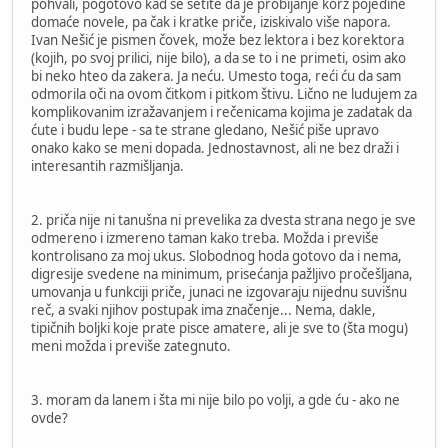
pohvali, pogotovo kad se setite da je probijanje korz pojedine
domaće novele, pa čak i kratke priče, iziskivalo više napora.
Ivan Nešić je pismen čovek, može bez lektora i bez korektora
(kojih, po svoj prilici, nije bilo), a da se to i ne primeti, osim ako
bi neko hteo da zakera. Ja neću. Umesto toga, reći ću da sam
odmorila oči na ovom čitkom i pitkom štivu. Lično ne ludujem za
komplikovanim izražavanjem i rečenicama kojima je zadatak da
ćute i budu lepe - sa te strane gledano, Nešić piše upravo
onako kako se meni dopada. Jednostavnost, ali ne bez draži i
interesantih razmišljanja.
2. priča nije ni tanušna ni prevelika za dvesta strana nego je sve
odmereno i izmereno taman kako treba. Možda i previše
kontrolisano za moj ukus. Slobodnog hoda gotovo da i nema,
digresije svedene na minimum, prisećanja pažljivo pročešljana,
umovanja u funkciji priče, junaci ne izgovaraju nijednu suvišnu
reč, a svaki njihov postupak ima značenje... Nema, dakle,
tipičnih boljki koje prate pisce amatere, ali je sve to (šta mogu)
meni možda i previše zategnuto.
3. moram da lanem i šta mi nije bilo po volji, a gde ću - ako ne
ovde?