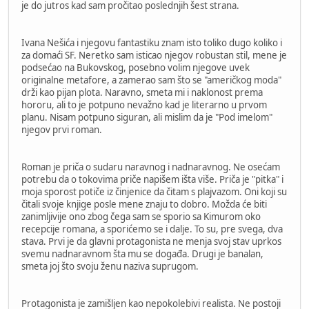
je do jutros kad sam pročitao poslednjih šest strana.
Ivana Nešića i njegovu fantastiku znam isto toliko dugo koliko i
za domaći SF. Neretko sam isticao njegov robustan stil, mene je
podsećao na Bukovskog, posebno volim njegove uvek
originalne metafore, a zamerao sam što se "američkog moda"
drži kao pijan plota. Naravno, smeta mi i naklonost prema
hororu, ali to je potpuno nevažno kad je literarno u prvom
planu. Nisam potpuno siguran, ali mislim da je "Pod imelom"
njegov prvi roman.
Roman je priča o sudaru naravnog i nadnaravnog. Ne osećam
potrebu da o tokovima priče napišem išta više. Priča je "pitka" i
moja sporost potiče iz činjenice da čitam s plajvazom. Oni koji su
čitali svoje knjige posle mene znaju to dobro. Možda će biti
zanimljivije ono zbog čega sam se sporio sa Kimurom oko
recepcije romana, a sporićemo se i dalje. To su, pre svega, dva
stava. Prvi je da glavni protagonista ne menja svoj stav uprkos
svemu nadnaravnom šta mu se događa. Drugi je banalan,
smeta joj što svoju ženu naziva suprugom.
Protagonista je zamišljen kao nepokolebivi realista. Ne postoji