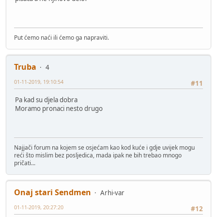
Put ćemo naći ili ćemo ga napraviti.
Truba
4
01-11-2019, 19:10:54
#11
Pa kad su djela dobra
Moramo pronaci nesto drugo
Najjači forum na kojem se osjećam kao kod kuće i gdje uvijek mogu
reći što mislim bez posljedica, mada ipak ne bih trebao mnogo
pričati...
Onaj stari Sendmen
Arhi-var
01-11-2019, 20:27:20
#12