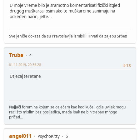
U moje vreme bilo je sramotno komentarisati fizički izgled
drugog muškarca, osim ako te muškarci ne zanimaju na
određen način, jelte...
Sve je više dokaza da su Pravoslavlje izmislili Hrvati da zajebu Srbe!!
Truba
4
01-11-2019, 20:35:28
#13
Utjecaj teretane
Najjači forum na kojem se osjećam kao kod kuće i gdje uvijek mogu
reći što mislim bez posljedica, mada ipak ne bih trebao mnogo
pričati...
angel011
PsychoKitty
5