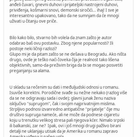
anđeli čuvari, gnevni duhovi i prijateljski nastrojeni duhovi,
priviđenja, košmarni snovi, demonski siročići... ihaj! I sve je
interesantno upakovano, tako da ne sumnjam da će mnogi
uživati u čitanju ove priče.
Bilo kako bilo, stvarno bih volela da znam zašto je autor
odabrao baš ovu postavku. Zbog njene popularnosti? Ili
postoje neki ličniji razlozi?
Glupo mi je da pitam zašto se ne dešava u Beogradu. Ako ništa
drugo, ovde je teško naći čoveka čija je realnost tako lišena
objektivnih, samo-da-preživim briga da bi se mogao posvetiti
preganjanju sa alama.
U skladu sa rečenim su dati i međuljudski odnosi u romanu.
Isuviše korektni. Porodične svađe su nežne nekako (razlog više
da se ne odigravaju sada i ovde); glavni junak ženu naziva
isključivo ''suprugom'', čak i svojim najprivatnijim mislima.
Strpljivo podnosi izvanredno antipatične ''prijatelje'' čije mu
društvo supruga nameće, ali ne može da podnese cigaretu
koju u trenutku velikog stresa pali njegova kćer. Nimalo srpski
ili balkanski, zar ne? Ipak, ovi i još mnogi drugi pažlivo birani
detalji ne uklanjaju utisak da je Amerika u romanu zapravo
Amerika viđena iz našeg ugla.