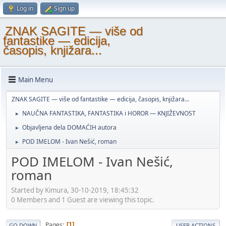
Log in
Sign up
ZNAK SAGITE — više od
fantastike — edicija,
časopis, knjižara...
Main Menu
ZNAK SAGITE — više od fantastike — edicija, časopis, knjižara...
NAUČNA FANTASTIKA, FANTASTIKA i HOROR — KNJIŽEVNOST
►
Objavljena dela DOMAĆIH autora
►
POD IMELOM - Ivan Nešić, roman
►
POD IMELOM - Ivan Nešić,
roman
Started by Kimura, 30-10-2019, 18:45:32
0 Members and 1 Guest are viewing this topic.
Pages
1
GO DOWN
USER ACTIONS