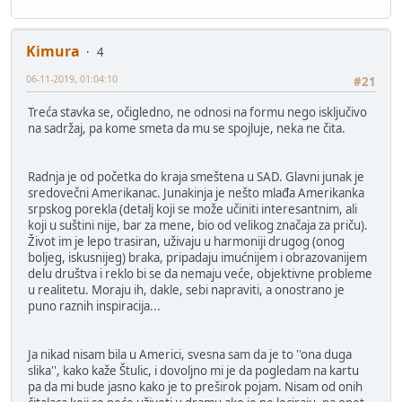
Kimura
4
06-11-2019, 01:04:10
#21
Treća stavka se, očigledno, ne odnosi na formu nego isključivo
na sadržaj, pa kome smeta da mu se spojluje, neka ne čita.
Radnja je od početka do kraja smeštena u SAD. Glavni junak je
sredovečni Amerikanac. Junakinja je nešto mlađa Amerikanka
srpskog porekla (detalj koji se može učiniti interesantnim, ali
koji u suštini nije, bar za mene, bio od velikog značaja za priču).
Život im je lepo trasiran, uživaju u harmoniji drugog (onog
boljeg, iskusnijeg) braka, pripadaju imućnijem i obrazovanijem
delu društva i reklo bi se da nemaju veće, objektivne probleme
u realitetu. Moraju ih, dakle, sebi napraviti, a onostrano je
puno raznih inspiracija...
Ja nikad nisam bila u Americi, svesna sam da je to ''ona duga
slika'', kako kaže Štulic, i dovoljno mi je da pogledam na kartu
pa da mi bude jasno kako je to preširok pojam. Nisam od onih