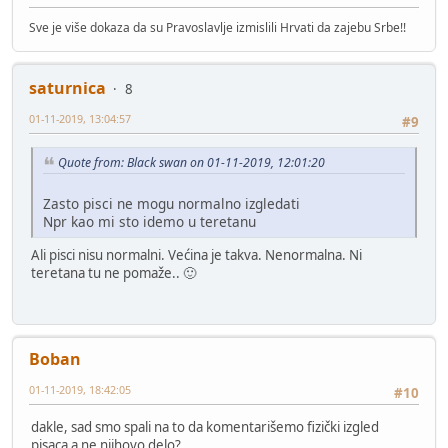
Sve je više dokaza da su Pravoslavlje izmislili Hrvati da zajebu Srbe!!
saturnica
8
01-11-2019, 13:04:57
#9
Quote from: Black swan on 01-11-2019, 12:01:20
Zasto pisci ne mogu normalno izgledati
Npr kao mi sto idemo u teretanu
Ali pisci nisu normalni. Većina je takva. Nenormalna. Ni
teretana tu ne pomaže.. 🙂
Boban
01-11-2019, 18:42:05
#10
dakle, sad smo spali na to da komentarišemo fizički izgled
pisaca a ne njihovo delo?