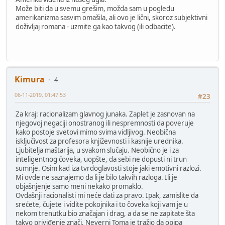
Može biti da u svemu grešim, možda sam u pogledu
amerikanizma sasvim omašila, ali ovo je lični, skoroz subjektivni
doživljaj romana - uzmite ga kao takvog (ili odbacite).
Kimura
4
06-11-2019, 01:47:53
#23
Za kraj: racionalizam glavnog junaka. Zaplet je zasnovan na
njegovoj negaciji onostranog ili nespremnosti da poveruje
kako postoje svetovi mimo svima vidljivog. Neobična
isključivost za profesora književnosti i kasnije urednika.
Ljubitelja maštarija, u svakom slučaju. Neobično je i za
inteligentnog čoveka, uopšte, da sebi ne dopusti ni trun
sumnje. Osim kad iza tvrdoglavosti stoje jaki emotivni razlozi.
Mi ovde ne saznajemo da li je bilo takvih razloga. Ili je
objašnjenje samo meni nekako promaklo.
Ovdašnji racionalisti mi neće dati za pravo. Ipak, zamislite da
srećete, čujete i vidite pokojnika i to čoveka koji vam je u
nekom trenutku bio značajan i drag, a da se ne zapitate šta
takvo priviđenje znači. Neverni Toma je tražio da opipa