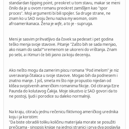
standardan tipping point, preokret u tom stavu, makar se meni
činilo da je u ovom romanu preokret zamišljen kao "spor
proces". Moji argumenti bi bili spojler. Sa druge strane, ne
znam ko u SAD svoju ženu naziva
my woman
, osim
afroamerikanaca. Žena je
wife
, a to je - supruga.
Meni je sasvim prihvatljivo da čovek sa pedeset i pet godina
teško menja svoje stavove. Pitanje "Zašto bih se sada menjao,
ako nisam do sada?"vremenom se ukoreni do vrištanja. Znam
po sebi, a i Kimuri će biti jasno za koju deceniju.
Ako nešto mogu da zamerim piscu romana "Pod imelom" je niz
uveravanja čitalaca u svoje stavove. Mogao bih da podnesem i
znatno manje. I još, smeta mi što nije propustio nijedan od
klišea svojstvenih američkim romanima fikcije. Od citiranja Ezre
Paunda do kolutavog Čakija. Moje iskustvo iz SAD govori da to
ne postoji, ljudi i porodice su daleko normalniji.
Na kraju, citiraću jednu rečenicu fiktivnog američkog urednika
koju i ja koristim:
"Da biste obradili toliku količinu materijala morate se posužiti
prečicama - sinopsis knjige na jednoj stranici i prva dva poglavlja