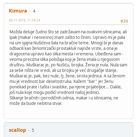
Kimura
4
06-11-2019, 11:59:24
#26
Možda deluje čudno što se zadržavam na ovakvim sitnicama, ali
ipak (makar i nesvesno) znam zašto to činim. Upravo mi je pala
na um sjajna Nušićeva šala na bračne teme. Mnogi bi je danas
odbacili kao ženomrzački prostakluk najniže vrste, a ona je
dragocena upravo kao slika mesta i vremena. Ubeđena sam -
veoma precizna slika položaja koji je žena imala u njegovom
društvu. Muškarac je, po Nušiću, brojka. Žena je nula. Nula sam
za sebe ništa ne vredi, ali uz brojku je već drugačije stanje.
Muškarac je, pak, bez nule, tj. žene, sirota jednica. A sa ženom
mu je vrednost bar desetostruka. Kažem ''bar'' jer ženu
ponekad prate i tašta i svastike, pa njene prijateljice... Dakle,
još nula koje mogu podići vrednost našoj jedinici.
Slikanje bračnih i porodičnih odnsa, makar i u sitnicama, ne
može da bude nebitna stvar.
scallop
5