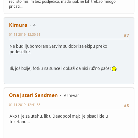
reći što mislim bez posljedica, mada ipak ne bih trebao mnogo
pričati...
Kimura
4
01-11-2019, 12:30:31
#7
Ne budi ljubomoran! Sasvim su dobri za ekipu preko
pedesetke.
Ili, još bolje, fotku na sunce i dokaži da nisi ružno pače!
Onaj stari Sendmen
Arhi-var
01-11-2019, 12:41:33
#8
Ako ti je za utehu, lik u Deadpool majci je pisac i ide u
teretanu...