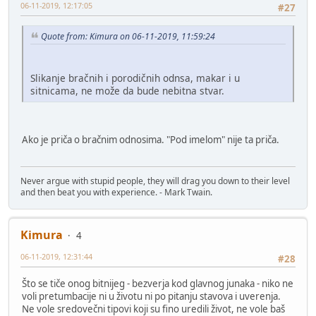
06-11-2019, 12:17:05
#27
Quote from: Kimura on 06-11-2019, 11:59:24
Slikanje bračnih i porodičnih odnsa, makar i u
sitnicama, ne može da bude nebitna stvar.
Ako je priča o bračnim odnosima. "Pod imelom" nije ta priča.
Never argue with stupid people, they will drag you down to their level
and then beat you with experience. - Mark Twain.
Kimura
4
06-11-2019, 12:31:44
#28
Što se tiče onog bitnijeg - bezverja kod glavnog junaka - niko ne
voli pretumbacije ni u životu ni po pitanju stavova i uverenja.
Ne vole sredovečni tipovi koji su fino uredili život, ne vole baš