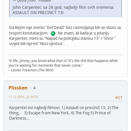
Quote from: "Plissken"
John Carpenter, sa 28 god, najbolji film svih vremena:
ASSAULT ON PRECINCT 13!
Da Rejmi nije snimio "Evil Dead" bez razmisljanja bih se slozio sa
tvojom konstatacijom.
Ne znam, ali kada je u pitanju
Karpenter, meni su "Napad na policijsku stanicu 13" i "Stvor"
uvijek bili ispred "Noci vjestica".
"A life, Jimmy, you know what that is? It's the shit that happens while
you're waiting for moments that never come."
– Lester Freamon (
The Wire
)
Plissken
4
11-12-2004, 22:39:02
#27
Karpenterovi najbolji filmovi: 1) Assault on precinct 13, 2) The
thing, 3) Escape from New York, 4) The Fog 5) Prince of
Darkness...