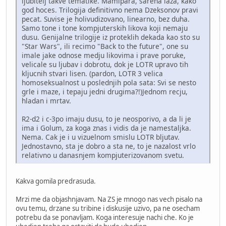
ljubitelj takve tematike. Mamipara, sarena laza, kako
god hoces. Trilogija definitivno nema Dzeksonov pravi
pecat. Suvise je holivudizovano, linearno, bez duha.
Samo tone i tone kompjuterskih likova koji nemaju
dusu. Genijalne trilogije iz proteklih dekada kao sto su
"Star Wars", ili recimo "Back to the future", one su
imale jake odnose medju likovima i prave poruke,
velicale su ljubav i dobrotu, dok je LOTR upravo tih
kljucnih stvari lisen. (pardon, LOTR 3 velica
homoseksualnost u poslednjih pola sata: Svi se nesto
grle i maze, i tepaju jedni drugima?!)Jednom recju,
hladan i mrtav.
R2-d2 i c-3po imaju dusu, to je neosporivo, a da li je
ima i Golum, za koga znas i vidis da je namestaljka.
Nema. Cak je i u vizuelnom smislu LOTR bljutav.
Jednostavno, sta je dobro a sta ne, to je nazalost vrlo
relativno u danasnjem kompjuterizovanom svetu.
Kakva gomila predrasuda.
Mrzi me da objashnjavam. Na ZS je mnogo nas vech pisalo na
ovu temu, drzane su tribine i diskusije uzivo, pa ne osecham
potrebu da se ponavljam. Koga interesuje nachi che. Ko je