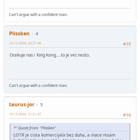
Can't argue with a confident man.
Plissken
4
10-12-2004, 20:31:48
#15
Ocekuje nas i King Kong....to je vec nesto.
Can't argue with a confident man.
taurus-jor
5
10-12-2004, 21:21:47
#16
Quote from: "Plissken"
LOTR je cista komercijala bez duha, a inace nisam