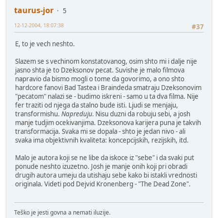
taurus-jor
5
12-12-2004, 18:07:38
#37
E, to je vech neshto.
Slazem se s vechinom konstatovanog, osim shto mi i dalje nije
jasno shta je to Dzeksonov pecat. Suvishe je malo filmova
napravio da bismo mogli o tome da govorimo, a ono shto
hardcore fanovi Bad Tastea i Braindeda smatraju Dzeksonovim
"pecatom" nalazi se - budimo iskreni - samo u ta dva filma. Nije
fer traziti od njega da stalno bude isti. Ljudi se menjaju,
transformishu.
Napreduju.
Nisu duzni da robuju sebi, a josh
manje tudjim ocekivanjima. Dzeksonova karijera puna je takvih
transformacija. Svaka mi se dopala - shto je jedan nivo - ali
svaka ima objektivnih kvaliteta: koncepcijskih, rezijskih, itd.
Malo je autora koji se ne libe da iskoce iz "sebe" i da svaki put
ponude neshto izuzetno. Josh je manje onih koji pri obradi
drugih autora umeju da utishaju sebe kako bi istakli vrednosti
originala. Videti pod Dejvid Kronenberg - "The Dead Zone".
Teško je jesti govna a nemati iluzije.