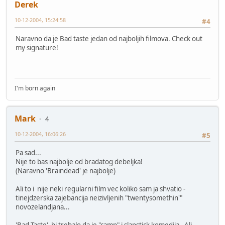
Derek
10-12-2004, 15:24:58
#4
Naravno da je Bad taste jedan od najboljih filmova. Check out
my signature!
I'm born again
Mark
4
10-12-2004, 16:06:26
#5
Pa sad...
Nije to bas najbolje od bradatog debeljka!
(Naravno 'Braindead' je najbolje)
Ali to i nije neki regularni film vec koliko sam ja shvatio -
tinejdzerska zajebancija neizivljenih "twentysomethin'"
novozelandjana...