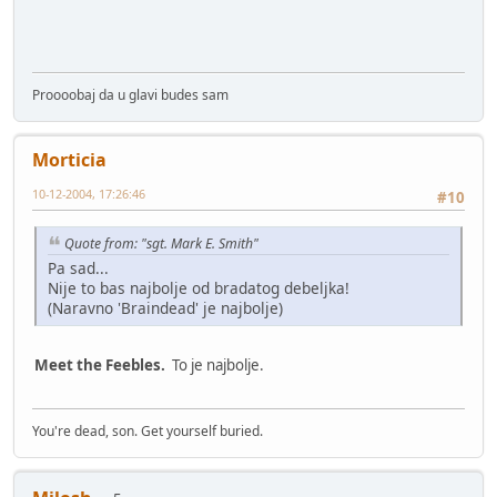
Proooobaj da u glavi budes sam
Morticia
10-12-2004, 17:26:46
#10
Quote from: "sgt. Mark E. Smith"
Pa sad...
Nije to bas najbolje od bradatog debeljka!
(Naravno 'Braindead' je najbolje)
Meet the Feebles.
To je najbolje.
You're dead, son. Get yourself buried.