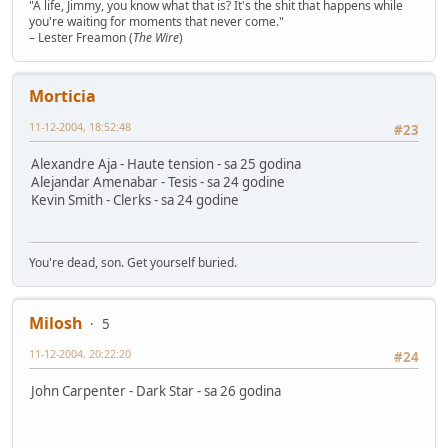
"A life, Jimmy, you know what that is? It's the shit that happens while
you're waiting for moments that never come."
– Lester Freamon (
The Wire
)
Morticia
11-12-2004, 18:52:48
#23
Alexandre Aja - Haute tension - sa 25 godina
Alejandar Amenabar - Tesis - sa 24 godine
Kevin Smith - Clerks - sa 24 godine
You're dead, son. Get yourself buried.
Milosh
5
11-12-2004, 20:22:20
#24
John Carpenter - Dark Star - sa 26 godina