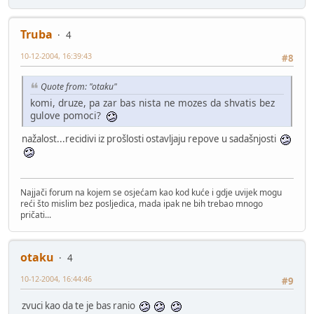
Truba
4
10-12-2004, 16:39:43
#8
Quote from: "otaku"
komi, druze, pa zar bas nista ne mozes da shvatis bez
gulove pomoci?
nažalost...recidivi iz prošlosti ostavljaju repove u sadašnjosti
Najjači forum na kojem se osjećam kao kod kuće i gdje uvijek mogu
reći što mislim bez posljedica, mada ipak ne bih trebao mnogo
pričati...
otaku
4
10-12-2004, 16:44:46
#9
zvuci kao da te je bas ranio