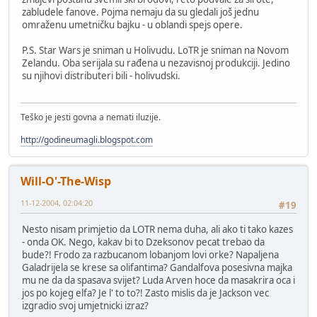
zabludele fanove. Pojma nemaju da su gledali još jednu
omraženu umetničku bajku - u oblandi spejs opere.
P.S. Star Wars je sniman u Holivudu. LoTR je sniman na Novom
Zelandu. Oba serijala su rađena u nezavisnoj produkciji. Jedino
su njihovi distributeri bili - holivudski.
Teško je jesti govna a nemati iluzije.
http://godineumagli.blogspot.com
Will-O'-The-Wisp
11-12-2004, 02:04:20
#19
Nesto nisam primjetio da LOTR nema duha, ali ako ti tako kazes
- onda OK. Nego, kakav bi to Dzeksonov pecat trebao da
bude?! Frodo za razbucanom lobanjom lovi orke? Napaljena
Galadrijela se krese sa olifantima? Gandalfova posesivna majka
mu ne da da spasava svijet? Luda Arven hoce da masakrira oca i
jos po kojeg elfa? Je l' to to?! Zasto mislis da je Jackson vec
izgradio svoj umjetnicki izraz?