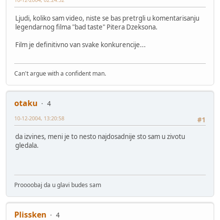
Ljudi, koliko sam video, niste se bas pretrgli u komentarisanju
legendarnog filma "bad taste" Pitera Dzeksona.
Film je definitivno van svake konkurencije...
Can't argue with a confident man.
otaku
4
10-12-2004, 13:20:58
#1
da izvines, meni je to nesto najdosadnije sto sam u zivotu
gledala.
Proooobaj da u glavi budes sam
Plissken
4