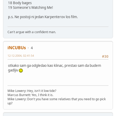
18 Body bages
19 Someone's Watching Me!
p.s. Ne postoji ni jedan Karpenterov los film.
Can't argue with a confident man.
iNCUBUs
4
12-12-2004, 02:41:54
#30
otkako sam ga odgledao kao klinac, prestao sam da budem
gadljiv
Mike Lowery: Hey, isn't it low tide?
Marcus Burnett: Yes, I think it is.
Mike Lowery: Don't you have some relatives that you need to go pick
up?