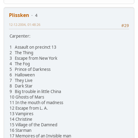
Plissken
4
12-12-2004, 01:48:26
#29
Carpenter:
1 Assault on precinct 13
2 The Thing
3 Escape from New York
4 The Fog
5 Prince of Darkness
6 Halloween
7 They Live
8 Dark Star
9 Big trouble in little China
10 Ghosts of Mars
11 In the mouth of madness
12 Escape from L. A.
13 Vampires
14 Christine
15 Village of the Damned
16 Starman
17 Memoires of an Invisible man