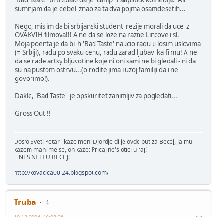
'Bad Taste' bi trebalo da je "camp" i slapstick komedija. Ali
sumnjam da je debeli znao za ta dva pojma osamdesetih...
Nego, mislim da bi srbijanski studenti rezije morali da uce iz
OVAKVIH filmova!!! A ne da se loze na razne Lincove i sl.
Moja poenta je da bi ih 'Bad Taste' naucio radu u losim uslovima
(= Srbiji), radu po svaku cenu, radu zarad ljubavi ka filmu! A ne
da se rade artsy bljuvotine koje ni oni sami ne bi gledali - ni da
su na pustom ostrvu...(o roditeljima i uzoj familiji da i ne
govorimo!).
Dakle, 'Bad Taste' je opskuritet zanimljiv za pogledati...
Gross Out!!!
Dos'o Sveti Petar i kaze meni Djordje di je ovde put za Becej, ja mu
kazem mani me se, on kaze: Pricaj ne's otici u raj!
E NES NI TI U BECEJ!
http://kovacica00-24.blogspot.com/
Truba
4
10-12-2004, 16:08:38