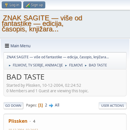
Log in
Sign up
ZNAK SAGITE — više od
fantastike — edicija,
časopis, knjižara...
Main Menu
ZNAK SAGITE — više od fantastike — edicija, časopis, knjižara...
FILMOVI, TV SERIJE, ANIMACIJE
FILMOVI
BAD TASTE
►
►
►
BAD TASTE
Started by Plissken, 10-12-2004, 02:24:52
0 Members and 1 Guest are viewing this topic.
2
All
Pages
1
GO DOWN
USER ACTIONS
Plissken
4
10-12-2004, 02:24:52