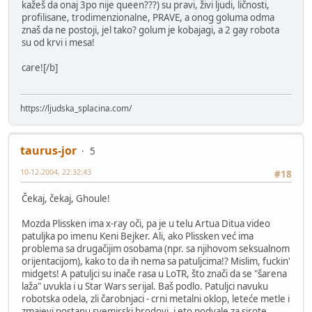
kažeš da onaj 3po nije queen???) su pravi, živi ljudi, ličnosti,
profilisane, trodimenzionalne, PRAVE, a onog goluma odma
znaš da ne postoji, jel tako? golum je kobajagi, a 2 gay robota
su od krvi i mesa!
care![/b]
https://ljudska_splacina.com/
taurus-jor
5
10-12-2004, 22:32:43
#18
Čekaj, čekaj, Ghoule!
Mozda Plissken ima x-ray oči, pa je u telu Artua Ditua video
patuljka po imenu Keni Bejker. Ali, ako Plissken već ima
problema sa drugačijim osobama (npr. sa njihovom seksualnom
orijentacijom), kako to da ih nema sa patuljcima!? Mislim, fuckin'
midgets! A patuljci su inače rasa u LoTR, što znači da se "šarena
laža" uvukla i u Star Wars serijal. Baš podlo. Patuljci navuku
robotska odela, zli čarobnjaci - crni metalni oklop, leteće metle i
zmajevi postanu svemirski brodovi, i eto podvale za sirote,