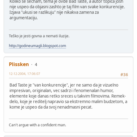
Koliko se secham, tema je ovde Bad Taste, a autor topica josh
nije uspeo da objasni zashto je taj film van svake konkurencije.
Izjava "ukusi se razlikuju" nije nikakva zamena za
argumentaciju.
Teško je jesti govna a nemati iluzije.
http://godineumagli.blogspot.com
Plissken
4
12-12-2004, 17:06:07
#36
Bad Taste je "van konkurencije", jer ne samo da je vizuelno
impresivan, originalan, vec sadrzi i fenomenalan humor,
elemente koje danas retko sreces u takvim filmovima. Remek-
delo, koje je reditelj napravio sa ekstremno malim budzetom, a
kome je uspeo da da svoj nenadmasni pecat.
Can't argue with a confident man.