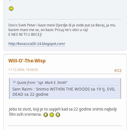
Dos'o Sveti Petar i kaze meni Djordje di je ovde put za Becej, ja mu
kazem mani me se, on kaze: Pricaj ne's otici u raj!
E NES NI TI U BECEJ!
http://kovacica00-24.blogspot.com/
Will-O'-The-Wisp
11-12-2004, 18:08:05
#22
Quote from: "sgt. Mark E. Smith"
Sam Raimi : Snimio WITHIN THE WOODS sa 19 tj. EVIL
DEAD sa 22 godine
Jebo te zivot, koji je to uspjeh kad sa 22 godine snimis najbolji
film svih vremena.