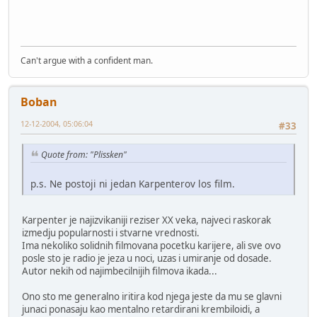
Can't argue with a confident man.
Boban
12-12-2004, 05:06:04
#33
Quote from: "Plissken"
p.s. Ne postoji ni jedan Karpenterov los film.
Karpenter je najizvikaniji reziser XX veka, najveci raskorak
izmedju popularnosti i stvarne vrednosti.
Ima nekoliko solidnih filmovana pocetku karijere, ali sve ovo
posle sto je radio je jeza u noci, uzas i umiranje od dosade.
Autor nekih od najimbecilnijih filmova ikada...
Ono sto me generalno iritira kod njega jeste da mu se glavni
junaci ponasaju kao mentalno retardirani krembiloidi, a