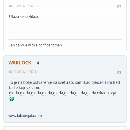
10-12-2004, 13:52:01
#2
Ukusi se razlikuju.
Can't argue with a confident man.
WARLOCK
4
10-12-2004, 14:57:11
#3
To je najbolje ostvarenje na svetu sto sam ikad
gledao.Film
Bad
taste koji se samo
gleda,gleda,gleda,gleda,gleda,gleda,gleda,gleda nikad kraja
www.lakobrijafx.com