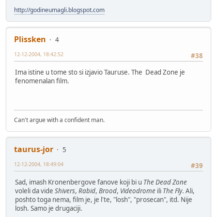
http://godineumagli.blogspot.com
Plissken
4
12-12-2004, 18:42:52
#38
Ima istine u tome sto si izjavio Tauruse. The Dead Zone je
fenomenalan film.
Can't argue with a confident man.
taurus-jor
5
12-12-2004, 18:49:04
#39
Sad, imash Kronenbergove fanove koji bi u
The Dead Zone
voleli da vide
Shivers
,
Rabid
,
Brood
,
Videodrome
ili
The Fly
. Ali,
poshto toga nema, film je, je l'te, "losh", "prosecan", itd. Nije
losh. Samo je drugaciji.