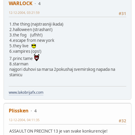
WARLOCK
4
12-12-2004, 03:21:59
#31
1.the thing (najstrasniji ikada)
2.halloween (strashan!)
3.the fog (ufhh!)
4.escape from new york
5.they live
6.vampires (ops!)
7.princ tame
8.starman
najgori duhovi sa marsa 2pokushaj svemirskog napada na
stanicu
www.lakobrijafx.com
Plissken
4
12-12-2004, 04:11:35
#32
ASSAULT ON PRECINCT 13 je van svake konkurencije!