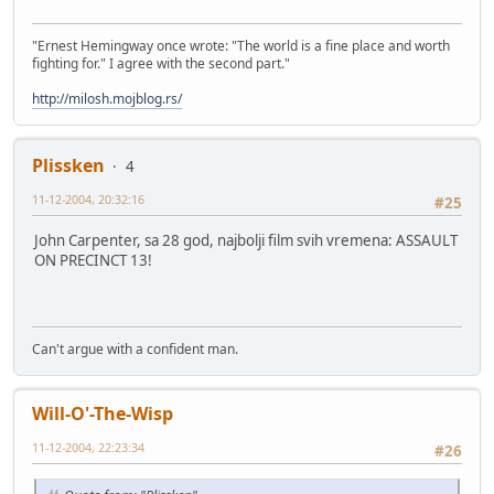
"Ernest Hemingway once wrote: "The world is a fine place and worth
fighting for." I agree with the second part."
http://milosh.mojblog.rs/
Plissken
4
11-12-2004, 20:32:16
#25
John Carpenter, sa 28 god, najbolji film svih vremena: ASSAULT
ON PRECINCT 13!
Can't argue with a confident man.
Will-O'-The-Wisp
11-12-2004, 22:23:34
#26