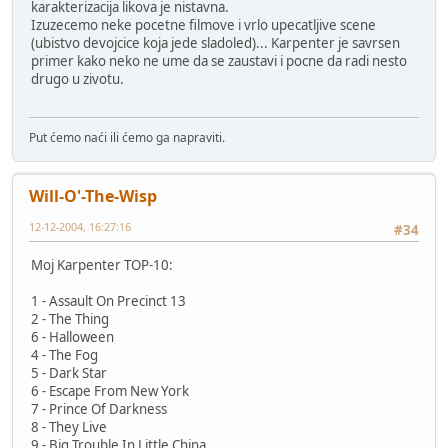
karakterizacija likova je nistavna.
Izuzecemo neke pocetne filmove i vrlo upecatljive scene
(ubistvo devojcice koja jede sladoled)... Karpenter je savrsen
primer kako neko ne ume da se zaustavi i pocne da radi nesto
drugo u zivotu.
Put ćemo naći ili ćemo ga napraviti.
Will-O'-The-Wisp
12-12-2004, 16:27:16
#34
Moj Karpenter TOP-10:
1 - Assault On Precinct 13
2 - The Thing
6 - Halloween
4 - The Fog
5 - Dark Star
6 - Escape From New York
7 - Prince Of Darkness
8 - They Live
9 - Big Trouble In Little China