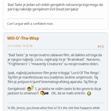
Bad Taste je jedan od retkih genijalnih ostvarenja koja mogu da
pariraju takodje genijalnom Evil Dead (serijalu)!
Can't argue with a confident man.
Will-O'-The-Wisp
10-12-2004, 18:35:38
#13
"Bad Taste" je nevjerovatno zabavan film, ali daleko od toga da
je njegov najbolji. Licno, najdraziji mi je "Braindead". Naravno,
"Frighteners" i "Heavenly Creatures" su nevjerovatno dobri.
Ipak, najbolji Jacksonov film jeste trilogija "Lord Of The Rings".
Taj film je manifestovao svu (nad)moc sedme umjetnosti. Taj
film je potpuni trijumf kinematografskog aparata. Taj film je
Genijalnost!
I, ja zaista ne vidim zasto bi iko govorio da je
Jackson tu omanuo?!
OK, da se malo smirim.
"A life, Jimmy, you know what that is? It's the shit that happens while