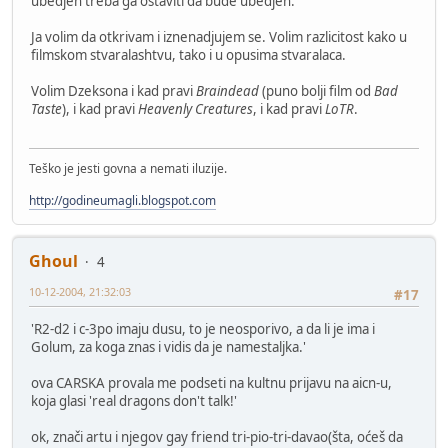
ubedjen treba ga ostaviti da bude ubedjen.
Ja volim da otkrivam i iznenadjujem se. Volim razlicitost kako u
filmskom stvaralashtvu, tako i u opusima stvaralaca.
Volim Dzeksona i kad pravi
Braindead
(puno bolji film od
Bad
Taste
), i kad pravi
Heavenly Creatures
, i kad pravi
LoTR
.
Teško je jesti govna a nemati iluzije.
http://godineumagli.blogspot.com
Ghoul
4
10-12-2004, 21:32:03
#17
'R2-d2 i c-3po imaju dusu, to je neosporivo, a da li je ima i
Golum, za koga znas i vidis da je namestaljka.'
ova CARSKA provala me podseti na kultnu prijavu na aicn-u,
koja glasi 'real dragons don't talk!'
ok, znači artu i njegov gay friend tri-pio-tri-davao(šta, oćeš da