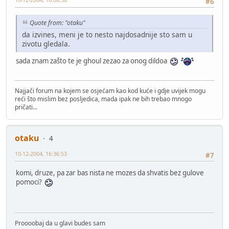
#6
Quote from: "otaku"
da izvines, meni je to nesto najdosadnije sto sam u
zivotu gledala.
sada znam zašto te je ghoul zezao za onog dildoa
Najjači forum na kojem se osjećam kao kod kuće i gdje uvijek mogu
reći što mislim bez posljedica, mada ipak ne bih trebao mnogo
pričati...
otaku
4
10-12-2004, 16:36:53
#7
komi, druze, pa zar bas nista ne mozes da shvatis bez gulove
pomoci?
Proooobaj da u glavi budes sam