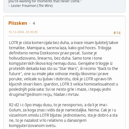
you're waiting for moments that never come."
– Lester Freamon (
The Wire
)
Plissken
4
10-12-2004, 20:30:45
#14
LOTR je cista komercijala bez duha, a inace nisam ljubitelj takve
tematike. Mamipara, sarena laza, kako god hoces. Trilogija
definitivno nema Dzeksonov pravi pecat. Suvise je
holivudizovano, linearno, bez duha. Samo tone i tone
kompjuterskih likova koji nemaju dusu. Genijalne trilogije iz
proteklih dekada kao sto su "Star Wars", ili recimo "Back to the
future", one su imale jake odnose medju likovima i prave
poruke, velicale su ljubav i dobrotu, dok je LOTR upravo tih
kljucnih stvari lisen. (pardon, LOTR 3 velica homoseksualnost u
poslednjih pola sata: Svi se nesto grle i maze, i tepaju jedni
drugima?!)Jednom recju, hladan i mrtav.
R2-d2 i c-3po imaju dusu, to je neosporivo, a da li je ima i
Golum, za koga znas i vidis da je namestaljka. Nema. Cak je i u
vizuelnom smislu LOTR bljutav. Jednostavno, sta je dobro a sta
ne, to je nazalost vrlo relativno u danasnjem
kompjuterizovanom svetu.