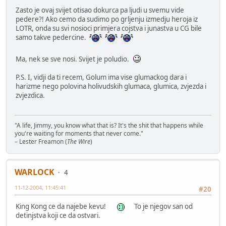
Zasto je ovaj svijet otisao dokurca pa ljudi u svemu vide
pedere?! Ako cemo da sudimo po grljenju izmedju heroja iz
LOTR, onda su svi nosioci primjera cojstva i junastva u CG bile
samo takve pedercine.
Ma, nek se sve nosi. Svijet je poludio.
P.S. I, vidji da ti recem, Golum ima vise glumackog dara i
harizme nego polovina holivudskih glumaca, glumica, zvjezda i
zvjezdica.
"A life, Jimmy, you know what that is? It's the shit that happens while
you're waiting for moments that never come."
– Lester Freamon (
The Wire
)
WARLOCK
4
11-12-2004, 11:45:41
#20
King Kong ce da najebe kevu!
To je njegov san od
detinjstva koji ce da ostvari.