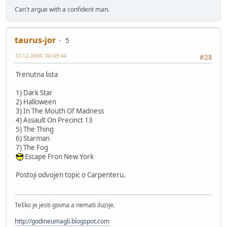
Can't argue with a confident man.
taurus-jor
5
12-12-2004, 00:49:44
#28
Trenutna lista
1) Dark Star
2) Halloween
3) In The Mouth Of Madness
4) Assault On Precinct 13
5) The Thing
6) Starman
7) The Fog
Escape Fron New York
Postoji odvojen topic o Carpenteru.
Teško je jesti govna a nemati iluzije.
http://godineumagli.blogspot.com