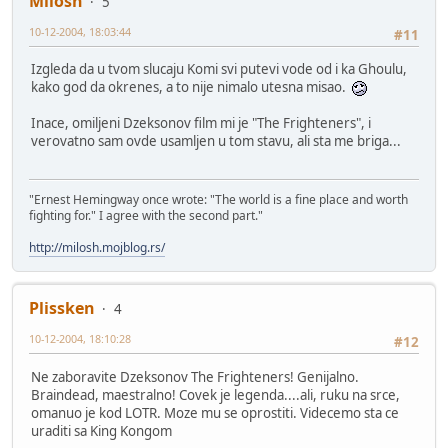
Milosh
5
10-12-2004, 18:03:44
#11
Izgleda da u tvom slucaju Komi svi putevi vode od i ka Ghoulu,
kako god da okrenes, a to nije nimalo utesna misao.
Inace, omiljeni Dzeksonov film mi je "The Frighteners", i
verovatno sam ovde usamljen u tom stavu, ali sta me briga...
"Ernest Hemingway once wrote: "The world is a fine place and worth
fighting for." I agree with the second part."
http://milosh.mojblog.rs/
Plissken
4
10-12-2004, 18:10:28
#12
Ne zaboravite Dzeksonov The Frighteners! Genijalno.
Braindead, maestralno! Covek je legenda....ali, ruku na srce,
omanuo je kod LOTR. Moze mu se oprostiti. Videcemo sta ce
uraditi sa King Kongom