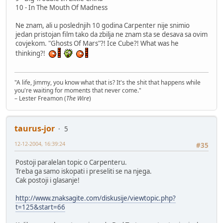
10 - In The Mouth Of Madness
Ne znam, ali u poslednjih 10 godina Carpenter nije snimio
jedan pristojan film tako da zbilja ne znam sta se desava sa ovim
covjekom. "Ghosts Of Mars"?! Ice Cube?! What was he
thinking?!
"A life, Jimmy, you know what that is? It's the shit that happens while
you're waiting for moments that never come."
– Lester Freamon (
The Wire
)
taurus-jor
5
12-12-2004, 16:39:24
#35
Postoji paralelan topic o Carpenteru.
Treba ga samo iskopati i preseliti se na njega.
Cak postoji i glasanje!
http://www.znaksagite.com/diskusije/viewtopic.php?
t=125&start=66