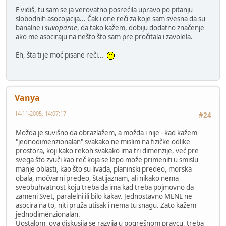
E vidiš, tu sam se ja verovatno posrećila upravo po pitanju
slobodnih asocojacija... Čak i one reči za koje sam svesna da su
banalne i
suvoparne
, da tako kažem, dobiju dodatno značenje
ako me asociraju na nešto što sam pre pročitala i zavolela.
Eh, šta ti je moć pisane reči...
Vanya
14-11-2005, 14:07:17
#24
Možda je suvišno da obrazlažem, a možda i nije - kad kažem
"jednodimenzionalan" svakako ne mislim na fizičke odlike
prostora, koji kako rekoh svakako ima tri dimenzije, već pre
svega što zvuči kao reč koja se lepo može primeniti u smislu
manje oblasti, kao što su livada, planinski predeo, morska
obala, močvarni predeo, štatijaznam, ali nikako nema
sveobuhvatnost koju treba da ima kad treba pojmovno da
zameni Svet, paralelni ili bilo kakav. Jednostavno MENE ne
asocira na to, niti pruža utisak i nema tu snagu. Zato kažem
jednodimenzionalan.
Uostalom, ova diskusija se razvija u pogrešnom pravcu, treba