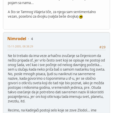
pojam sa nama...
A što se Tamnog Vilajeta tiče, za njega sam sentimentalno
vezan, posebno za dvojku (valjda beše dvojka)
Nimrodel
4
15-11-2005, 08:38:29
#29
Ne bi trebalo da ima veze arhaično zvučanje sa činjenicom da
nešto pripada sf, jer vrlo često svet koji se opisuje ne postoji od
onog Sada, već kao i sve počinje od nekog davnijeg početka...
sem u slučaju kada neko priča baš o samom nastanku tog sveta.
No, posle mnogih pisaca, ljudi su naviknuti na savremene
nazive, kada govorimo o toponimima u sf-u, jer se obično
govori o otkriću sveta koji do tad nije bio poznat, iako je možda
postojao i milionima godina, vremenskih jedinica, pre. Otuda
takvo osećanje da je potrebno dati savremen naziv ili iskoristiti
pozajmljenicu, jer oni koji otkrivaju tada imenuju svet, planetu,
zvezdu, itd.
Recimo, na Kadinjači postoji selo koje se zove Zlodol... ime