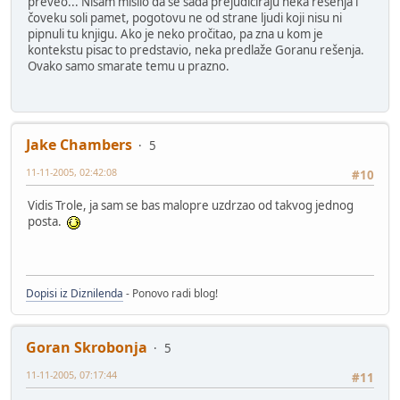
preveo... Nisam mislio da se sada prejudiciraju neka rešenja i
čoveku soli pamet, pogotovu ne od strane ljudi koji nisu ni
pipnuli tu knjigu. Ako je neko pročitao, pa zna u kom je
kontekstu pisac to predstavio, neka predlaže Goranu rešenja.
Ovako samo smarate temu u prazno.
Jake Chambers
5
11-11-2005, 02:42:08
#10
Vidis Trole, ja sam se bas malopre uzdrzao od takvog jednog
posta.
Dopisi iz Diznilenda
- Ponovo radi blog!
Goran Skrobonja
5
11-11-2005, 07:17:44
#11