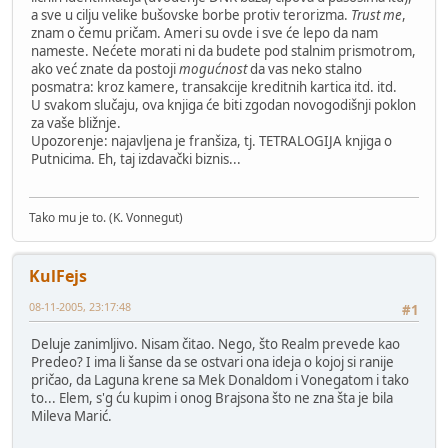
a sve u cilju velike bušovske borbe protiv terorizma.
Trust me
,
znam o čemu pričam. Ameri su ovde i sve će lepo da nam
nameste. Nećete morati ni da budete pod stalnim prismotrom,
ako već znate da postoji
mogućnost
da vas neko stalno
posmatra: kroz kamere, transakcije kreditnih kartica itd. itd.
U svakom slučaju, ova knjiga će biti zgodan novogodišnji poklon
za vaše bližnje.
Upozorenje: najavljena je franšiza, tj. TETRALOGIJA knjiga o
Putnicima. Eh, taj izdavački biznis...
Tako mu je to. (K. Vonnegut)
KulFejs
08-11-2005, 23:17:48
#1
Deluje zanimljivo. Nisam čitao. Nego, što Realm prevede kao
Predeo? I ima li šanse da se ostvari ona ideja o kojoj si ranije
pričao, da Laguna krene sa Mek Donaldom i Vonegatom i tako
to... Elem, s'g ću kupim i onog Brajsona što ne zna šta je bila
Mileva Marić.