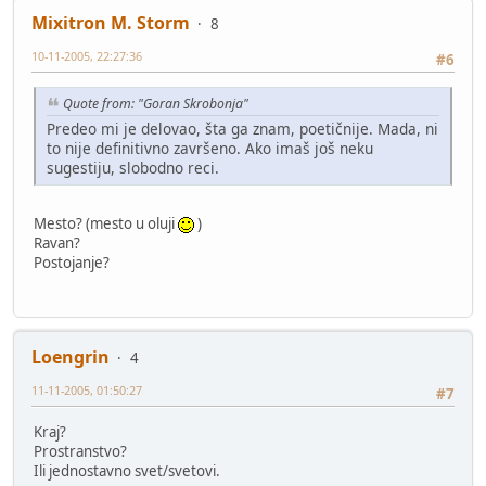
Mixitron M. Storm
8
10-11-2005, 22:27:36
#6
Quote from: "Goran Skrobonja"
Predeo mi je delovao, šta ga znam, poetičnije. Mada, ni
to nije definitivno završeno. Ako imaš još neku
sugestiju, slobodno reci.
Mesto? (mesto u oluji
)
Ravan?
Postojanje?
Loengrin
4
11-11-2005, 01:50:27
#7
Kraj?
Prostranstvo?
Ili jednostavno svet/svetovi.