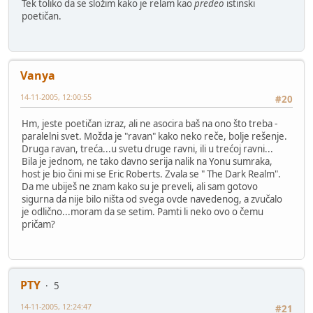
Tek toliko da se složim kako je relam kao
predeo
istinski
poetičan.
Vanya
14-11-2005, 12:00:55
#20
Hm, jeste poetičan izraz, ali ne asocira baš na ono što treba -
paralelni svet. Možda je "ravan" kako neko reče, bolje rešenje.
Druga ravan, treća...u svetu druge ravni, ili u trećoj ravni...
Bila je jednom, ne tako davno serija nalik na Yonu sumraka,
host je bio čini mi se Eric Roberts. Zvala se " The Dark Realm".
Da me ubiješ ne znam kako su je preveli, ali sam gotovo
sigurna da nije bilo ništa od svega ovde navedenog, a zvučalo
je odlično...moram da se setim. Pamti li neko ovo o čemu
pričam?
PTY
5
14-11-2005, 12:24:47
#21