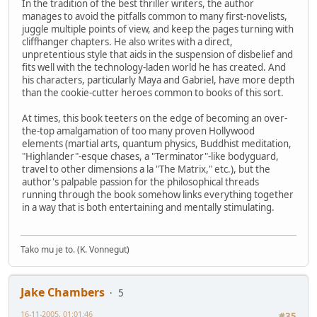
In the tradition of the best thriller writers, the author
manages to avoid the pitfalls common to many first-novelists,
juggle multiple points of view, and keep the pages turning with
cliffhanger chapters. He also writes with a direct,
unpretentious style that aids in the suspension of disbelief and
fits well with the technology-laden world he has created. And
his characters, particularly Maya and Gabriel, have more depth
than the cookie-cutter heroes common to books of this sort.
At times, this book teeters on the edge of becoming an over-
the-top amalgamation of too many proven Hollywood
elements (martial arts, quantum physics, Buddhist meditation,
"Highlander"-esque chases, a "Terminator"-like bodyguard,
travel to other dimensions a la "The Matrix," etc.), but the
author's palpable passion for the philosophical threads
running through the book somehow links everything together
in a way that is both entertaining and mentally stimulating.
Tako mu je to. (K. Vonnegut)
Jake Chambers
5
16-11-2005, 01:01:46
#35