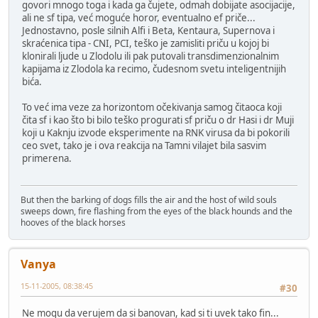
govori mnogo toga i kada ga čujete, odmah dobijate asocijacije,
ali ne sf tipa, već moguće horor, eventualno ef priče...
Jednostavno, posle silnih Alfi i Beta, Kentaura, Supernova i
skraćenica tipa - CNI, PCI, teško je zamisliti priču u kojoj bi
klonirali ljude u Zlodolu ili pak putovali transdimenzionalnim
kapijama iz Zlodola ka recimo, čudesnom svetu inteligentnijih
bića.
To već ima veze za horizontom očekivanja samog čitaoca koji
čita sf i kao što bi bilo teško progurati sf priču o dr Hasi i dr Muji
koji u Kaknju izvode eksperimente na RNK virusa da bi pokorili
ceo svet, tako je i ova reakcija na Tamni vilajet bila sasvim
primerena.
But then the barking of dogs fills the air and the host of wild souls
sweeps down, fire flashing from the eyes of the black hounds and the
hooves of the black horses
Vanya
15-11-2005, 08:38:45
#30
Ne mogu da verujem da si banovan, kad si ti uvek tako fin...