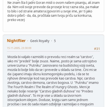
Ne znam šta li jadni Goran misli o ovom našem pisaniju, ali znam
da Nim voli svoje prevode da proseje kroz razna sita, pa makar
to bilo i od strane amatera (govorim u svoje ime, jer ti jako
dobro pišeš - da, da, pročitala sam tvoju priču sa konkursa,
preko veze)
Nightflier
Geek Royalty
5
15-11-2005, 23:30:09
#31
Mozda bi valjalo razmisliti o prevodu reci realm sa "carstvo",
iako mi "predeli" bolje zvuce. Naime, posto je sama ustrojstvo
univerzuma u "Putniku" zasnovano na budistickoj viziji sveta,
mozda bi bolje bilo da se i prevede u skladu sa time. Cini mi se
da i Japanci imaju slicnu kosmogonijsku podelu, i da se te
njihove dimenzije kod nas prevode kao carstva. Npr, carstvo
zivotinja, carstvo demona, carstvo bogova. U "Putniku" imamo
The Fourth Realm i The Realm of Hungry Ghosts. Meni je
nekako bolje resenje "Carstvo gladnih duhova" no "Predeo
gladnih duhova". To mi je vise u skladu sa izvornom
istocnjackom idejom. Doduse, knjigu sam samo jednom
procitao i sve do sada nisam ozbiljnije razmisljao o mogucim