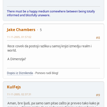
There must be a happy medium somewhere between being totally
informed and blissfully unaware.
Jake Chambers
5
11-11-2005, 01:57:02
#8
Rece covek da postoji razlika u samoj knjizi izmedju realm i
world.
A Dimenzija?
Dopisi iz Diznilenda
- Ponovo radi blog!
KulFejs
11-11-2005, 02:37:31
#9
Aman, bre ljudi, pa samo sam pitao zašto je preveo tako kako je