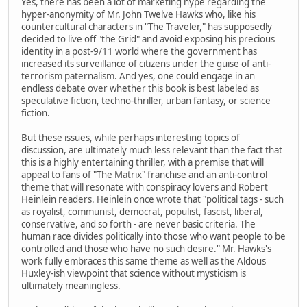
Yes, there has been a lot of marketing hype regarding the
hyper-anonymity of Mr. John Twelve Hawks who, like his
countercultural characters in "The Traveler," has supposedly
decided to live off "the Grid" and avoid exposing his precious
identity in a post-9/11 world where the government has
increased its surveillance of citizens under the guise of anti-
terrorism paternalism. And yes, one could engage in an
endless debate over whether this book is best labeled as
speculative fiction, techno-thriller, urban fantasy, or science
fiction.
But these issues, while perhaps interesting topics of
discussion, are ultimately much less relevant than the fact that
this is a highly entertaining thriller, with a premise that will
appeal to fans of "The Matrix" franchise and an anti-control
theme that will resonate with conspiracy lovers and Robert
Heinlein readers. Heinlein once wrote that "political tags - such
as royalist, communist, democrat, populist, fascist, liberal,
conservative, and so forth - are never basic criteria. The
human race divides politically into those who want people to be
controlled and those who have no such desire." Mr. Hawks's
work fully embraces this same theme as well as the Aldous
Huxley-ish viewpoint that science without mysticism is
ultimately meaningless.