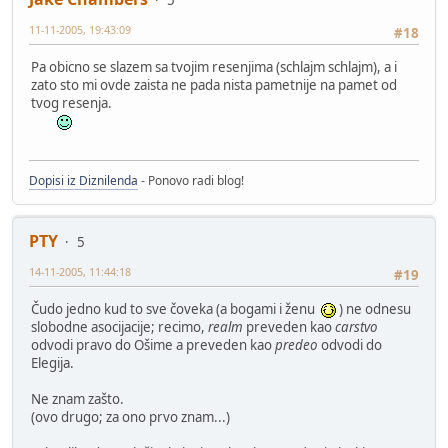
5
11-11-2005, 19:43:09
#18
Pa obicno se slazem sa tvojim resenjima (schlajm schlajm), a i
zato sto mi ovde zaista ne pada nista pametnije na pamet od
tvog resenja.
Dopisi iz Diznilenda
- Ponovo radi blog!
PTY
5
14-11-2005, 11:44:18
#19
Čudo jedno kud to sve čoveka (a bogami i ženu
) ne odnesu
slobodne asocijacije; recimo,
realm
preveden kao
carstvo
odvodi pravo do Ošime a preveden kao
predeo
odvodi do
Elegija.
Ne znam zašto.
(ovo drugo; za ono prvo znam...)