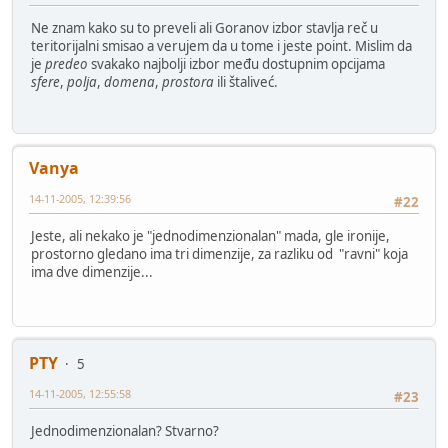
Ne znam kako su to preveli ali Goranov izbor stavlja reč u
teritorijalni smisao a verujem da u tome i jeste point. Mislim da
je
predeo
svakako najbolji izbor među dostupnim opcijama
sfere
,
polja
,
domena
,
prostora
ili štaliveć.
Vanya
14-11-2005, 12:39:56
#22
Jeste, ali nekako je "jednodimenzionalan" mada, gle ironije,
prostorno gledano ima tri dimenzije, za razliku od "ravni" koja
ima dve dimenzije...
PTY
5
14-11-2005, 12:55:58
#23
Jednodimenzionalan? Stvarno?