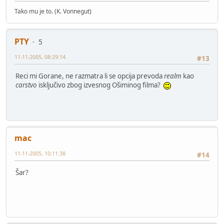
Tako mu je to. (K. Vonnegut)
PTY
5
11-11-2005, 08:29:14
#13
Reci mi Gorane, ne razmatra li se opcija prevoda
realm
kao
carstvo
isključivo zbog izvesnog Ošiminog filma?
mac
11-11-2005, 10:11:38
#14
Šar?