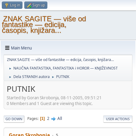
Log in
Sign up
ZNAK SAGITE — više od
fantastike — edicija,
časopis, knjižara...
Main Menu
ZNAK SAGITE — više od fantastike — edicija, časopis, knjižara...
NAUČNA FANTASTIKA, FANTASTIKA i HOROR — KNJIŽEVNOST
►
Dela STRANIH autora
PUTNIK
►
►
PUTNIK
Started by Goran Skrobonja, 08-11-2005, 09:51:21
0 Members and 1 Guest are viewing this topic.
2
All
Pages
1
GO DOWN
USER ACTIONS
Goran Skrobonja
5