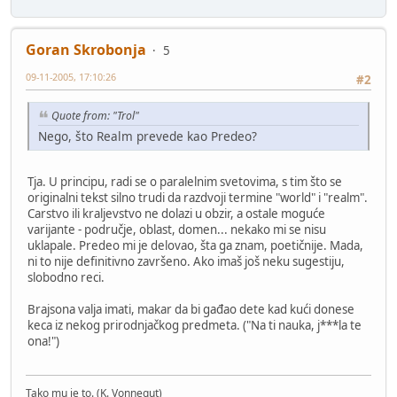
Goran Skrobonja
5
09-11-2005, 17:10:26
#2
Quote from: "Trol"
Nego, što Realm prevede kao Predeo?
Tja. U principu, radi se o paralelnim svetovima, s tim što se
originalni tekst silno trudi da razdvoji termine "world" i "realm".
Carstvo ili kraljevstvo ne dolazi u obzir, a ostale moguće
varijante - područje, oblast, domen... nekako mi se nisu
uklapale. Predeo mi je delovao, šta ga znam, poetičnije. Mada,
ni to nije definitivno završeno. Ako imaš još neku sugestiju,
slobodno reci.
Brajsona valja imati, makar da bi gađao dete kad kući donese
keca iz nekog prirodnjačkog predmeta. ("Na ti nauka, j***la te
ona!")
Tako mu je to. (K. Vonnegut)