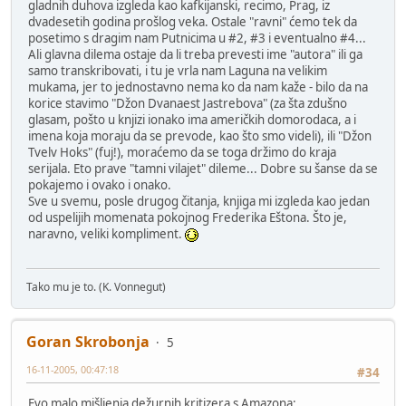
gladnih duhova izgleda kao kafkijanski, recimo, Prag, iz
dvadesetih godina prošlog veka. Ostale "ravni" ćemo tek da
posetimo s dragim nam Putnicima u #2, #3 i eventualno #4...
Ali glavna dilema ostaje da li treba prevesti ime "autora" ili ga
samo transkribovati, i tu je vrla nam Laguna na velikim
mukama, jer to jednostavno nema ko da nam kaže - bilo da na
korice stavimo "Džon Dvanaest Jastrebova" (za šta zdušno
glasam, pošto u knjizi ionako ima američkih domorodaca, a i
imena koja moraju da se prevode, kao što smo videli), ili "Džon
Tvelv Hoks" (fuj!), moraćemo da se toga držimo do kraja
serijala. Eto prave "tamni vilajet" dileme... Dobre su šanse da se
pokajemo i ovako i onako.
Sve u svemu, posle drugog čitanja, knjiga mi izgleda kao jedan
od uspelijih momenata pokojnog Frederika Eštona. Što je,
naravno, veliki kompliment.
Tako mu je to. (K. Vonnegut)
Goran Skrobonja
5
16-11-2005, 00:47:18
#34
Evo malo mišljenja dežurnih kritizera s Amazona: