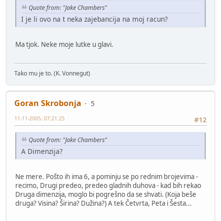
Quote from: "Jake Chambers"
I je li ovo na t neka zajebancija na moj racun?
Ma tjok. Neke moje lutke u glavi.
Tako mu je to. (K. Vonnegut)
Goran Skrobonja
5
11-11-2005, 07:21:25
#12
Quote from: "Jake Chambers"
A Dimenzija?
Ne mere. Pošto ih ima 6, a pominju se po rednim brojevima -
recimo, Drugi predeo, predeo gladnih duhova - kad bih rekao
Druga dimenzija, moglo bi pogrešno da se shvati. (Koja beše
druga? Visina? Širina? Dužina?) A tek Četvrta, Peta i Šesta...