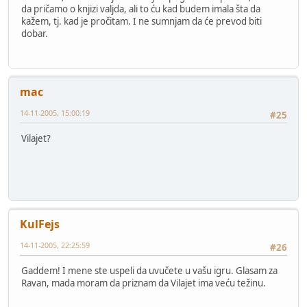
da pričamo o knjizi valjda, ali to ću kad budem imala šta da
kažem, tj. kad je pročitam. I ne sumnjam da će prevod biti
dobar.
mac
14-11-2005, 15:00:19
#25
Vilajet?
KulFejs
14-11-2005, 22:25:59
#26
Gaddem! I mene ste uspeli da uvučete u vašu igru. Glasam za
Ravan, mada moram da priznam da Vilajet ima veću težinu.