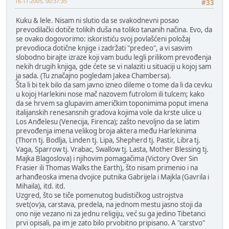
16-11-2005, 00:37:35
#33
Kuku & lele. Nisam ni slutio da se svakodnevni posao
prevodilački dotiče tolikih duša na toliko tananih načina. Evo, da
se ovako dogovorimo: iskoristiću svoj povlašćeni položaj
prevodioca dotične knjige i zadržati "predeo", a vi sasvim
slobodno birajte izraze koji vam budu legli prilikom prevođenja
nekih drugih knjiga, gde ćete se vi nalaziti u situaciji u kojoj sam
ja sada. (Tu značajno pogledam Jakea Chambersa).
Šta li bi tek bilo da sam javno izneo dileme o tome da li da cevku
u kojoj Harlekini nose mač nazovem futrolom ili tulcem; kako
da se hrvem sa glupavim američkim toponimima poput imena
italijanskih renesansnih gradova kojima vole da krste ulice u
Los Anđelesu (Venecija, Firenca); zašto nevoljno da se latim
prevođenja imena velikog broja aktera među Harlekinima
(Thorn tj. Bodlja, Linden tj. Lipa, Shepherd tj. Pastir, Libra tj.
Vaga, Sparrow tj. Vrabac, Swallow tj. Lasta, Mother Blessing tj.
Majka Blagoslova) i njihovim pomagačima (Victory Over Sin
Frasier ili Thomas Walks the Earth), što nisam primenio i na
arhanđeoska imena dvojice putnika Gabrijela i Majkla (Gavrila i
Mihaila), itd. itd.
Uzgred, što se tiče pomenutog budističkog ustrojstva
svet(ov)a, carstava, predela, na jednom mestu jasno stoji da
ono nije vezano ni za jednu religiju, već su ga jedino Tibetanci
prvi opisali, pa im je zato bilo prvobitno pripisano. A "carstvo"