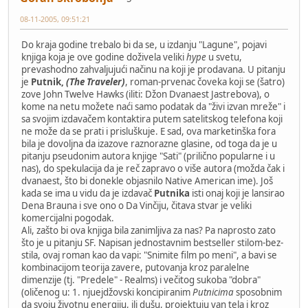
08-11-2005, 09:51:21
Do kraja godine trebalo bi da se, u izdanju "Lagune", pojavi
knjiga koja je ove godine doživela veliki
hype
u svetu,
prevashodno zahvaljujući načinu na koji je prodavana. U pitanju
je
Putnik,
(The Traveler)
, roman-prvenac čoveka koji se (šatro)
zove John Twelve Hawks (iliti: Džon Dvanaest Jastrebova), o
kome na netu možete naći samo podatak da "živi izvan mreže" i
sa svojim izdavačem kontaktira putem satelitskog telefona koji
ne može da se prati i prisluškuje. E sad, ova marketinška fora
bila je dovoljna da izazove raznorazne glasine, od toga da je u
pitanju pseudonim autora knjige "Sati" (prilično popularne i u
nas), do spekulacija da je reč zapravo o više autora (možda čak i
dvanaest, što bi donekle objasnilo Native American ime). Još
kada se ima u vidu da je izdavač
Putnika
isti onaj koji je lansirao
Dena Brauna i sve ono o Da Vinčiju, čitava stvar je veliki
komercijalni pogodak.
Ali, zašto bi ova knjiga bila zanimljiva za nas? Pa naprosto zato
što je u pitanju SF. Napisan jednostavnim bestseller stilom-bez-
stila, ovaj roman kao da vapi: "Snimite film po meni", a bavi se
kombinacijom teorija zavere, putovanja kroz paralelne
dimenzije (tj. "Predele" - Realms) i večitog sukoba "dobra"
(oličenog u: 1. njuejdžovski koncipiranim
Putnicima
sposobnim
da svoju životnu energiju, ili dušu, projektuju van tela i kroz