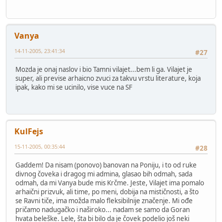
Vanya
14-11-2005, 23:41:34
#27
Mozda je onaj naslov i bio Tamni vilajet...bem li ga. Vilajet je
super, ali previse arhaicno zvuci za takvu vrstu literature, koja
ipak, kako mi se ucinilo, vise vuce na SF
KulFejs
15-11-2005, 00:35:44
#28
Gaddem! Da nisam (ponovo) banovan na Poniju, i to od ruke
divnog čoveka i dragog mi admina, glasao bih odmah, sada
odmah, da mi Vanya bude mis Krčme. Jeste, Vilajet ima pomalo
arhaični prizvuk, ali time, po meni, dobija na mističnosti, a što
se Ravni tiče, ima možda malo fleksibilnije značenje. Mi ođe
pričamo nadugačko i naširoko... nadam se samo da Goran
hvata beleške. Lele, šta bi bilo da je čovek podelio još neki