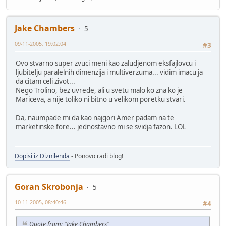
Jake Chambers
5
09-11-2005, 19:02:04
#3
Ovo stvarno super zvuci meni kao zaludjenom eksfajlovcu i
ljubitelju paralelnih dimenzija i multiverzuma... vidim imacu ja
da citam celi zivot...
Nego Trolino, bez uvrede, ali u svetu malo ko zna ko je
Mariceva, a nije toliko ni bitno u velikom poretku stvari.
Da, naumpade mi da kao najgori Amer padam na te
marketinske fore... jednostavno mi se svidja fazon. LOL
Dopisi iz Diznilenda
- Ponovo radi blog!
Goran Skrobonja
5
10-11-2005, 08:40:46
#4
Quote from: "Jake Chambers"