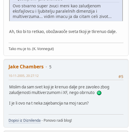
Ovo stvarno super zvuci meni kao zaludjenom
eksfajlovcu i ljubitelju paralelnih dimenzija i
multiverzuma... vidim imacu ja da citam celi zivot...
Ah, tko bi to retkao, obožavaoče sveta tkoji je tkrenuo dalje.
Tako mu je to. (K. Vonnegut)
Jake Chambers
5
10-11-2005, 20:27:12
#5
Mislim da sam svet koji je krenuo dalje pre zavoleo zbog
zaludjenosti multiverzumom i XF, nego obrnuto
I je li ovo na t neka zajebancija na moj racun?
Dopisi iz Diznilenda
- Ponovo radi blog!