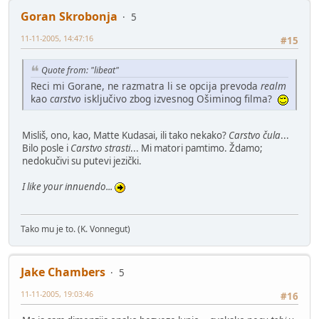
Goran Skrobonja
5
11-11-2005, 14:47:16
#15
Quote from: "libeat"
Reci mi Gorane, ne razmatra li se opcija prevoda
realm
kao
carstvo
isključivo zbog izvesnog Ošiminog filma?
Misliš, ono, kao, Matte Kudasai, ili tako nekako?
Carstvo čula
...
Bilo posle i
Carstvo strasti
... Mi matori pamtimo. Ždamo;
nedokučivi su putevi jezički.
I like your innuendo...
Tako mu je to. (K. Vonnegut)
Jake Chambers
5
11-11-2005, 19:03:46
#16