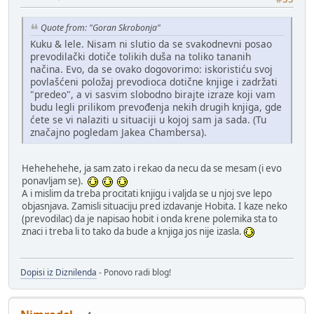
Quote from: "Goran Skrobonja"
Kuku & lele. Nisam ni slutio da se svakodnevni posao
prevodilački dotiče tolikih duša na toliko tananih
načina. Evo, da se ovako dogovorimo: iskoristiću svoj
povlašćeni položaj prevodioca dotične knjige i zadržati
"predeo", a vi sasvim slobodno birajte izraze koji vam
budu legli prilikom prevođenja nekih drugih knjiga, gde
ćete se vi nalaziti u situaciji u kojoj sam ja sada. (Tu
značajno pogledam Jakea Chambersa).
Hehehehehe, ja sam zato i rekao da necu da se mesam (i evo
ponavljam se).
A i mislim da treba procitati knjigu i valjda se u njoj sve lepo
objasnjava. Zamisli situaciju pred izdavanje Hobita. I kaze neko
(prevodilac) da je napisao hobit i onda krene polemika sta to
znaci i treba li to tako da bude a knjiga jos nije izasla.
Dopisi iz Diznilenda
- Ponovo radi blog!