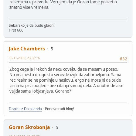
resenjima u prevodu. Verujem da je Goran tome posvetio
znatno vise vremena.
Sebarsko je da budu gladni.
First 666
Jake Chambers
5
15-11-2005, 23:56:16
#32
Zbog cega ja i rekoh da necu coveku da se mesam u posao.
No ima nesto drugo sto svi ovde izgleda zaboravljamo. Sama
rec realm se ne pominje u naslovu, ergo ne mora ni da bude
jasna na prvi pogled - bez citanja samog dela. A unutar dela se
valjda sama i objasnjava. Gorane?
Dopisi iz Diznilenda
- Ponovo radi blog!
Goran Skrobonja
5