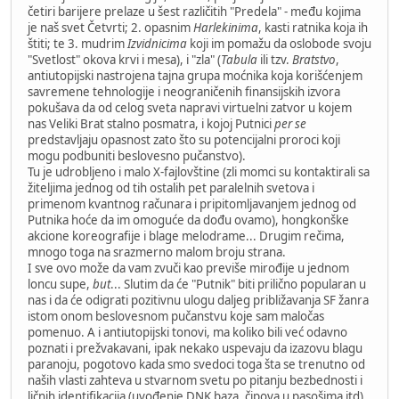
četiri barijere prelaze u šest različitih "Predela" - među kojima
je naš svet Četvrti; 2. opasnim
Harlekinima
, kasti ratnika koja ih
štiti; te 3. mudrim
Izvidnicima
koji im pomažu da oslobode svoju
"Svetlost" okova krvi i mesa), i "zla" (
Tabula
ili tzv.
Bratstvo
,
antiutopijski nastrojena tajna grupa moćnika koja korišćenjem
savremene tehnologije i neograničenih finansijskih izvora
pokušava da od celog sveta napravi virtuelni zatvor u kojem
nas Veliki Brat stalno posmatra, i kojoj Putnici
per se
predstavljaju opasnost zato što su potencijalni proroci koji
mogu podbuniti beslovesno pučanstvo).
Tu je udrobljeno i malo X-fajlovštine (zli momci su kontaktirali sa
žiteljima jednog od tih ostalih pet paralelnih svetova i
primenom kvantnog računara i pripitomljavanjem jednog od
Putnika hoće da im omoguće da dođu ovamo), hongkonške
akcione koreografije i blage melodrame... Drugim rečima,
mnogo toga na srazmerno malom broju strana.
I sve ovo može da vam zvuči kao previše mirođije u jednom
loncu supe,
but
... Slutim da će "Putnik" biti prilično popularan u
nas i da će odigrati pozitivnu ulogu daljeg približavanja SF žanra
istom onom beslovesnom pučanstvu koje sam maločas
pomenuo. A i antiutopijski tonovi, ma koliko bili već odavno
poznati i prežvakavani, ipak nekako uspevaju da izazovu blagu
paranoju, pogotovo kada smo svedoci toga šta se trenutno od
naših vlasti zahteva u stvarnom svetu po pitanju bezbednosti i
ličnih identifikacija (uvođenje DNK baza, čipova u pasošima itd),