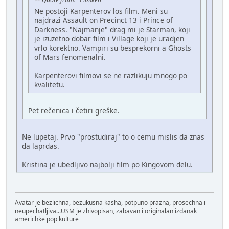
Ne postoji Karpenterov los film. Meni su
najdrazi Assault on Precinct 13 i Prince of
Darkness. "Najmanje" drag mi je Starman, koji
je izuzetno dobar film i Village koji je uradjen
vrlo korektno. Vampiri su besprekorni a Ghosts
of Mars fenomenalni.
Karpenterovi filmovi se ne razlikuju mnogo po
kvalitetu.
Pet rečenica i četiri greške.
Ne lupetaj. Prvo "prostudiraj" to o cemu mislis da znas
da laprdas.
Kristina je ubedljivo najbolji film po Kingovom delu.
Avatar je bezlichna, bezukusna kasha, potpuno prazna, prosechna i
neupechatljiva...USM je zhivopisan, zabavan i originalan izdanak
americhke pop kulture