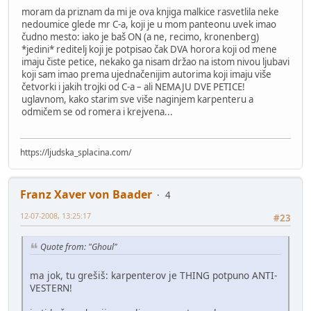
moram da priznam da mi je ova knjiga malkice rasvetlila neke
nedoumice glede mr C-a, koji je u mom panteonu uvek imao
čudno mesto: iako je baš ON (a ne, recimo, kronenberg)
*jedini* reditelj koji je potpisao čak DVA horora koji od mene
imaju čiste petice, nekako ga nisam držao na istom nivou ljubavi
koji sam imao prema ujednačenijim autorima koji imaju više
četvorki i jakih trojki od C-a – ali NEMAJU DVE PETICE!
uglavnom, kako starim sve više naginjem karpenteru a
odmičem se od romera i krejvena...
https://ljudska_splacina.com/
Franz Xaver von Baader
4
12-07-2008, 13:25:17
#23
Quote from: "Ghoul"
ma jok, tu grešiš: karpenterov je THING potpuno ANTI-
VESTERN!