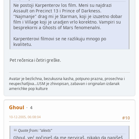
Ne postoji Karpenterov los film. Meni su najdrazi
Assault on Precinct 13 i Prince of Darkness.
"Najmanje" drag mi je Starman, koji je izuzetno dobar
film i Village koji je uradjen vrlo korektno. Vampiri su
besprekorni a Ghosts of Mars fenomenalni.
Karpenterovi filmovi se ne razlikuju mnogo po
kvalitetu.
Pet rečenica i četiri greške.
Avatar je bezlichna, bezukusna kasha, potpuno prazna, prosechna i
neupechatljiva...USM je zhivopisan, zabavan i originalan izdanak
americhke pop kulture
Ghoul
4
10-12-2005, 06:08:04
#10
Quote from: "alexts"
Ghoul, već počinješ da me nerviraš, nikako da napišeš