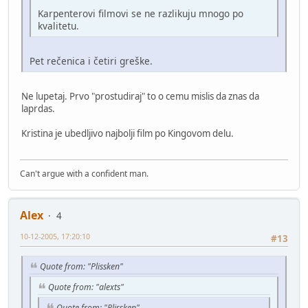
Karpenterovi filmovi se ne razlikuju mnogo po
kvalitetu.
Pet rečenica i četiri greške.
Ne lupetaj. Prvo "prostudiraj" to o cemu mislis da znas da
laprdas.
Kristina je ubedljivo najbolji film po Kingovom delu.
Can't argue with a confident man.
Alex
4
10-12-2005, 17:20:10
#13
Quote from: "Plissken"
Quote from: "alexts"
Quote from: "Plissken"