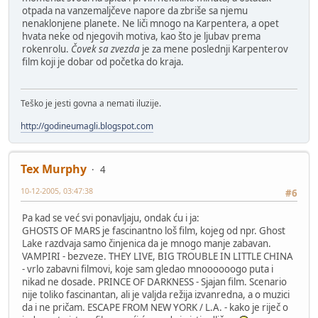
otpada na vanzemaljčeve napore da zbriše sa njemu
nenaklonjene planete. Ne liči mnogo na Karpentera, a opet
hvata neke od njegovih motiva, kao što je ljubav prema
rokenrolu.
Čovek sa zvezda
je za mene poslednji Karpenterov
film koji je dobar od početka do kraja.
Teško je jesti govna a nemati iluzije.
http://godineumagli.blogspot.com
Tex Murphy
4
10-12-2005, 03:47:38
#6
Pa kad se već svi ponavljaju, ondak ću i ja:
GHOSTS OF MARS je fascinantno loš film, kojeg od npr. Ghost
Lake razdvaja samo činjenica da je mnogo manje zabavan.
VAMPIRI - bezveze. THEY LIVE, BIG TROUBLE IN LITTLE CHINA
- vrlo zabavni filmovi, koje sam gledao mnoooooogo puta i
nikad ne dosade. PRINCE OF DARKNESS - Sjajan film. Scenario
nije toliko fascinantan, ali je valjda režija izvanredna, a o muzici
da i ne pričam. ESCAPE FROM NEW YORK / L.A. - kako je riječ o