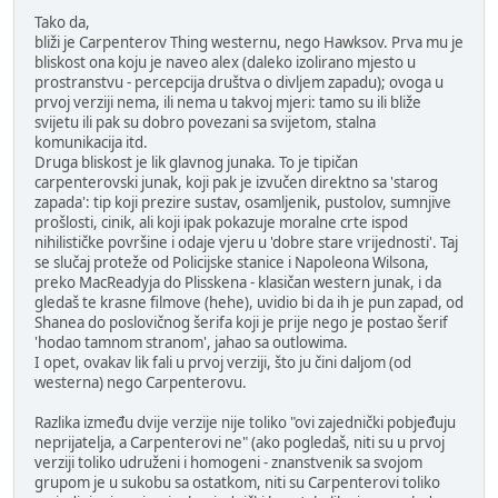
Tako da,
bliži je Carpenterov Thing westernu, nego Hawksov. Prva mu je
bliskost ona koju je naveo alex (daleko izolirano mjesto u
prostranstvu - percepcija društva o divljem zapadu); ovoga u
prvoj verziji nema, ili nema u takvoj mjeri: tamo su ili bliže
svijetu ili pak su dobro povezani sa svijetom, stalna
komunikacija itd.
Druga bliskost je lik glavnog junaka. To je tipičan
carpenterovski junak, koji pak je izvučen direktno sa 'starog
zapada': tip koji prezire sustav, osamljenik, pustolov, sumnjive
prošlosti, cinik, ali koji ipak pokazuje moralne crte ispod
nihilističke površine i odaje vjeru u 'dobre stare vrijednosti'. Taj
se slučaj proteže od Policijske stanice i Napoleona Wilsona,
preko MacReadyja do Plisskena - klasičan western junak, i da
gledaš te krasne filmove (hehe), uvidio bi da ih je pun zapad, od
Shanea do poslovičnog šerifa koji je prije nego je postao šerif
'hodao tamnom stranom', jahao sa outlowima.
I opet, ovakav lik fali u prvoj verziji, što ju čini daljom (od
westerna) nego Carpenterovu.
Razlika između dvije verzije nije toliko "ovi zajednički pobjeđuju
neprijatelja, a Carpenterovi ne" (ako pogledaš, niti su u prvoj
verziji toliko udruženi i homogeni - znanstvenik sa svojom
grupom je u sukobu sa ostatkom, niti su Carpenterovi toliko