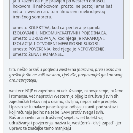
ja ti kažem da nije pravljen po western obrascu,
hoxovom ili nehoxovom, prosto, ne postoji ama baš
ništa iz westerna u tom filmu sem mekridijevog
ironičnog sombrera.
umesto KOLEKTIVA, kod carpentera je gomila
IZOLOVANIH, NEKOMUNIKATIVNIH POJEDINACA.
umesto UDRUŽIVANJA, kod njega je PARANOJA I
IZOLACIJA I OTVORENI MEĐUSOBNI SUKOBI.
umesto POVERENJA, kod njega je NEPOVERENJE.
umesto ŽENA I ROMANSE...
ti tu nešto brkaš u pogledu westerna
(naravno, prva i osnovna
greška je što ne voliš western, i još više, prepoznaješ ga kao svog
arhineprijatelja)
western NIJE ni zajednica, ni udruživanje, ni povjerenje, ni žene
i romansa, već naprotiv! Western je bijeg iz društva (i svih tih
zajedničkih tekovina) u osamu, divljinu, nepoznate predjele.
Upravo se tu nalaze junaci koji se odbijaju staviti pod sustav i
koji računaju jedino na sebe, SAM protiv svega i svih.
Baš onaj civilizirani (društveni) svijet, svijet kolektiva,
udruživanja i povjerenja, naziva taj west(ern) - 'divlji zapad' - jer
upravo te značajke tamo manjkaju