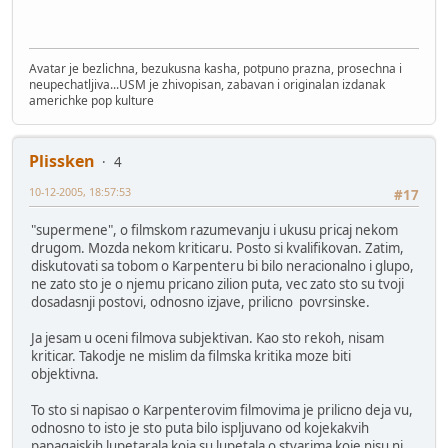
Avatar je bezlichna, bezukusna kasha, potpuno prazna, prosechna i
neupechatljiva...USM je zhivopisan, zabavan i originalan izdanak
americhke pop kulture
Plissken
4
10-12-2005, 18:57:53
#17
"supermene", o filmskom razumevanju i ukusu pricaj nekom
drugom. Mozda nekom kriticaru. Posto si kvalifikovan. Zatim,
diskutovati sa tobom o Karpenteru bi bilo neracionalno i glupo,
ne zato sto je o njemu pricano zilion puta, vec zato sto su tvoji
dosadasnji postovi, odnosno izjave, prilicno povrsinske.
Ja jesam u oceni filmova subjektivan. Kao sto rekoh, nisam
kriticar. Takodje ne mislim da filmska kritika moze biti
objektivna.
To sto si napisao o Karpenterovim filmovima je prilicno deja vu,
odnosno to isto je sto puta bilo ispljuvano od kojekakvih
papagajskih lupetarala koja su lupetala o stvarima koje nisu ni