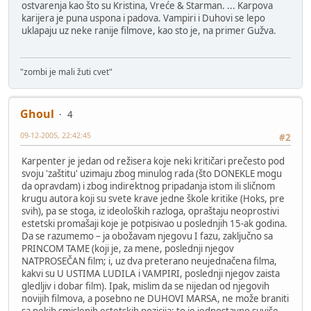
ostvarenja kao što su Kristina, Vreće & Starman. ... Karpova
karijera je puna uspona i padova. Vampiri i Duhovi se lepo
uklapaju uz neke ranije filmove, kao sto je, na primer Gužva.
"zombi je mali žuti cvet"
Ghoul
4
09-12-2005, 22:42:45
#2
Karpenter je jedan od režisera koje neki kritičari prečesto pod
svoju 'zaštitu' uzimaju zbog minulog rada (što DONEKLE mogu
da opravdam) i zbog indirektnog pripadanja istom ili sličnom
krugu autora koji su svete krave jedne škole kritike (Hoks, pre
svih), pa se stoga, iz ideoloških razloga, opraštaju neoprostivi
estetski promašaji koje je potpisivao u poslednjih 15-ak godina.
Da se razumemo – ja obožavam njegovu I fazu, zaključno sa
PRINCOM TAME (koji je, za mene, poslednji njegov
NATPROSEČAN film; i, uz dva preterano neujednačena filma,
kakvi su U USTIMA LUDILA i VAMPIRI, poslednji njegov zaista
gledljiv i dobar film). Ipak, mislim da se nijedan od njegovih
novijih filmova, a posebno ne DUHOVI MARSA, ne može braniti