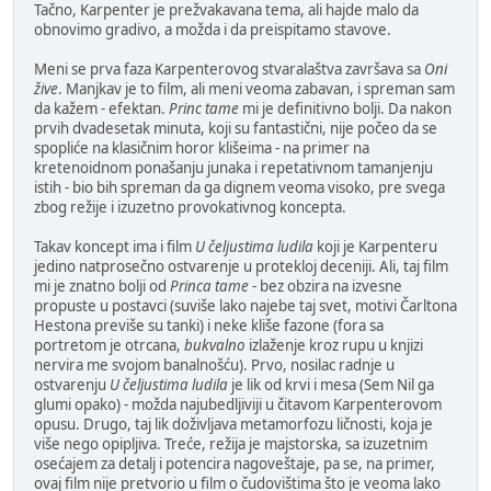
Tačno, Karpenter je prežvakavana tema, ali hajde malo da
obnovimo gradivo, a možda i da preispitamo stavove.
Meni se prva faza Karpenterovog stvaralaštva završava sa
Oni
žive
. Manjkav je to film, ali meni veoma zabavan, i spreman sam
da kažem - efektan.
Princ tame
mi je definitivno bolji. Da nakon
prvih dvadesetak minuta, koji su fantastični, nije počeo da se
spopliće na klasičnim horor klišeima - na primer na
kretenoidnom ponašanju junaka i repetativnom tamanjenju
istih - bio bih spreman da ga dignem veoma visoko, pre svega
zbog režije i izuzetno provokativnog koncepta.
Takav koncept ima i film
U čeljustima ludila
koji je Karpenteru
jedino natprosečno ostvarenje u protekloj deceniji. Ali, taj film
mi je znatno bolji od
Princa tame
- bez obzira na izvesne
propuste u postavci (suviše lako najebe taj svet, motivi Čarltona
Hestona previše su tanki) i neke kliše fazone (fora sa
portretom je otrcana,
bukvalno
izlaženje kroz rupu u knjizi
nervira me svojom banalnošću). Prvo, nosilac radnje u
ostvarenju
U čeljustima ludila
je lik od krvi i mesa (Sem Nil ga
glumi opako) - možda najubedljiviji u čitavom Karpenterovom
opusu. Drugo, taj lik doživljava metamorfozu ličnosti, koja je
više nego opipljiva. Treće, režija je majstorska, sa izuzetnim
osećajem za detalj i potencira nagoveštaje, pa se, na primer,
ovaj film nije pretvorio u film o čudovištima što je veoma lako