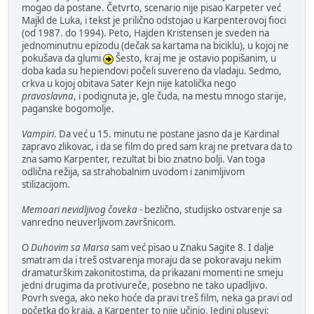
mogao da postane. Četvrto, scenario nije pisao Karpeter već
Majkl de Luka, i tekst je prilično odstojao u Karpenterovoj fioci
(od 1987. do 1994). Peto, Hajden Kristensen je sveden na
jednominutnu epizodu (dečak sa kartama na biciklu), u kojoj ne
pokušava da glumi
Šesto, kraj me je ostavio popišanim, u
doba kada su hepiendovi počeli suvereno da vladaju. Sedmo,
crkva u kojoj obitava Sater Kejn nije katolička nego
pravoslavna
, i podignuta je, gle čuda, na mestu mnogo starije,
paganske bogomolje.
Vampiri
. Da već u 15. minutu ne postane jasno da je Kardinal
zapravo zlikovac, i da se film do pred sam kraj ne pretvara da to
zna samo Karpenter, rezultat bi bio znatno bolji. Van toga
odlična režija, sa strahobalnim uvodom i zanimljivom
stilizacijom.
Memoari nevidljivog čoveka
- bezlično, studijsko ostvarenje sa
vanredno neuverljivom završnicom.
O
Duhovim sa Marsa
sam već pisao u Znaku Sagite 8. I dalje
smatram da i treš ostvarenja moraju da se pokoravaju nekim
dramaturškim zakonitostima, da prikazani momenti ne smeju
jedni drugima da protivureče, posebno ne tako upadljivo.
Povrh svega, ako neko hoće da pravi treš film, neka ga pravi od
početka do kraja, a Karpenter to nije učinio. Jedini plusevi: