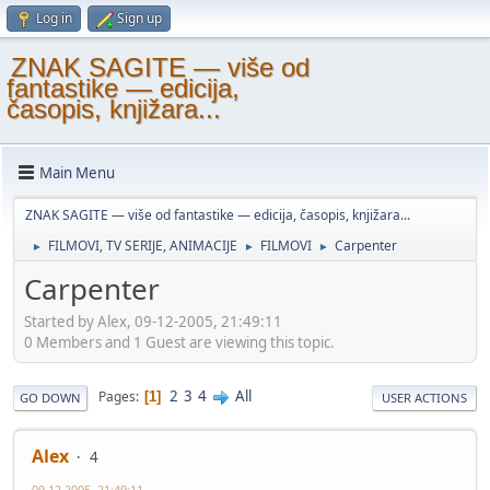
Log in
Sign up
ZNAK SAGITE — više od
fantastike — edicija,
časopis, knjižara...
Main Menu
ZNAK SAGITE — više od fantastike — edicija, časopis, knjižara...
FILMOVI, TV SERIJE, ANIMACIJE
FILMOVI
Carpenter
►
►
►
Carpenter
Started by Alex, 09-12-2005, 21:49:11
0 Members and 1 Guest are viewing this topic.
2
3
4
All
Pages
1
GO DOWN
USER ACTIONS
Alex
4
09-12-2005, 21:49:11