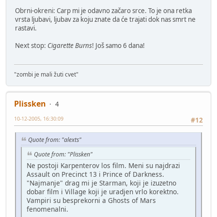
Obrni-okreni: Carp mi je odavno začaro srce. To je ona retka
vrsta ljubavi, ljubav za koju znate da će trajati dok nas smrt ne
rastavi.
Next stop:
Cigarette Burns
! Još samo 6 dana!
"zombi je mali žuti cvet"
Plissken
4
10-12-2005, 16:30:09
#12
Quote from: "alexts"
Quote from: "Plissken"
Ne postoji Karpenterov los film. Meni su najdrazi
Assault on Precinct 13 i Prince of Darkness.
"Najmanje" drag mi je Starman, koji je izuzetno
dobar film i Village koji je uradjen vrlo korektno.
Vampiri su besprekorni a Ghosts of Mars
fenomenalni.