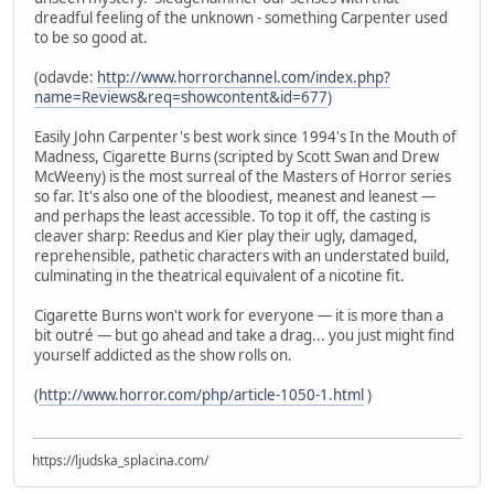
dreadful feeling of the unknown - something Carpenter used
to be so good at.
(odavde:
http://www.horrorchannel.com/index.php?
name=Reviews&req=showcontent&id=677
)
Easily John Carpenter's best work since 1994's In the Mouth of
Madness, Cigarette Burns (scripted by Scott Swan and Drew
McWeeny) is the most surreal of the Masters of Horror series
so far. It's also one of the bloodiest, meanest and leanest —
and perhaps the least accessible. To top it off, the casting is
cleaver sharp: Reedus and Kier play their ugly, damaged,
reprehensible, pathetic characters with an understated build,
culminating in the theatrical equivalent of a nicotine fit.
Cigarette Burns won't work for everyone — it is more than a
bit outré — but go ahead and take a drag... you just might find
yourself addicted as the show rolls on.
(
http://www.horror.com/php/article-1050-1.html
)
https://ljudska_splacina.com/