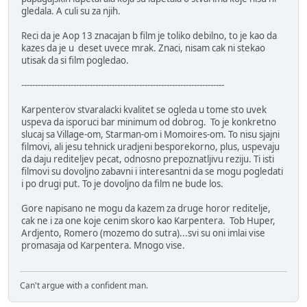
gledala. A culi su za njih.
Reci da je Aop 13 znacajan b film je toliko debilno, to je kao da
kazes da je u deset uvece mrak. Znaci, nisam cak ni stekao
utisak da si film pogledao.
--------------------------------------------------------------------------
Karpenterov stvaralacki kvalitet se ogleda u tome sto uvek
uspeva da isporuci bar minimum od dobrog. To je konkretno
slucaj sa Village-om, Starman-om i Momoires-om. To nisu sjajni
filmovi, ali jesu tehnick uradjeni besporekorno, plus, uspevaju
da daju rediteljev pecat, odnosno prepoznatljivu reziju. Ti isti
filmovi su dovoljno zabavni i interesantni da se mogu pogledati
i po drugi put. To je dovoljno da film ne bude los.
Gore napisano ne mogu da kazem za druge horor reditelje,
cak ne i za one koje cenim skoro kao Karpentera. Tob Huper,
Ardjento, Romero (mozemo do sutra)...svi su oni imlai vise
promasaja od Karpentera. Mnogo vise.
Can't argue with a confident man.