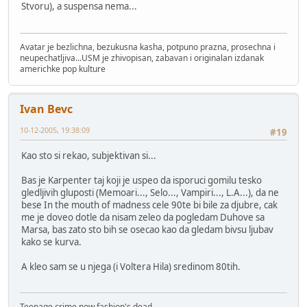
Stvoru), a suspensa nema...
Avatar je bezlichna, bezukusna kasha, potpuno prazna, prosechna i
neupechatljiva...USM je zhivopisan, zabavan i originalan izdanak
americhke pop kulture
Ivan Bevc
10-12-2005, 19:38:09
#19
Kao sto si rekao, subjektivan si...
Bas je Karpenter taj koji je uspeo da isporuci gomilu tesko
gledljivih gluposti (Memoari..., Selo..., Vampiri..., L.A...), da ne
bese In the mouth of madness cele 90te bi bile za djubre, cak
me je doveo dotle da nisam zeleo da pogledam Duhove sa
Marsa, bas zato sto bih se osecao kao da gledam bivsu ljubav
kako se kurva.
A kleo sam se u njega (i Voltera Hila) sredinom 80tih.
Teenage crime now fashion's dead