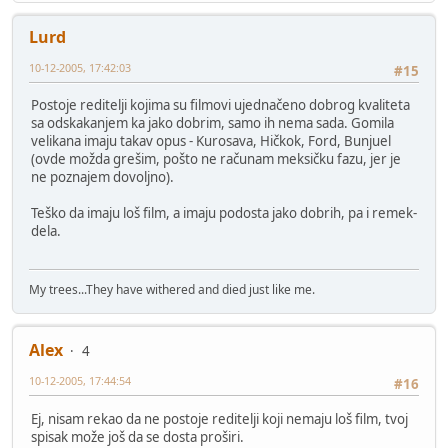
Lurd
10-12-2005, 17:42:03
#15
Postoje reditelji kojima su filmovi ujednačeno dobrog kvaliteta
sa odskakanjem ka jako dobrim, samo ih nema sada. Gomila
velikana imaju takav opus - Kurosava, Hičkok, Ford, Bunjuel
(ovde možda grešim, pošto ne računam meksičku fazu, jer je
ne poznajem dovoljno).
Teško da imaju loš film, a imaju podosta jako dobrih, pa i remek-
dela.
My trees...They have withered and died just like me.
Alex
4
10-12-2005, 17:44:54
#16
Ej, nisam rekao da ne postoje reditelji koji nemaju loš film, tvoj
spisak može još da se dosta proširi.