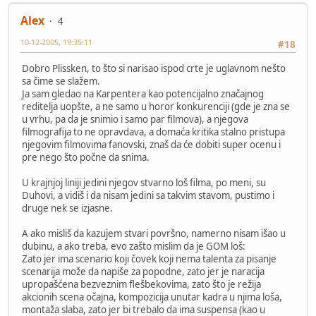
Alex
4
10-12-2005, 19:35:11
#18
Dobro Plissken, to što si narisao ispod crte je uglavnom nešto
sa čime se slažem.
Ja sam gledao na Karpentera kao potencijalno značajnog
reditelja uopšte, a ne samo u horor konkurenciji (gde je zna se
u vrhu, pa da je snimio i samo par filmova), a njegova
filmografija to ne opravdava, a domaća kritika stalno pristupa
njegovim filmovima fanovski, znaš da će dobiti super ocenu i
pre nego što počne da snima.
U krajnjoj liniji jedini njegov stvarno loš filma, po meni, su
Duhovi, a vidiš i da nisam jedini sa takvim stavom, pustimo i
druge nek se izjasne.
A ako misliš da kazujem stvari površno, namerno nisam išao u
dubinu, a ako treba, evo zašto mislim da je GOM loš:
Zato jer ima scenario koji čovek koji nema talenta za pisanje
scenarija može da napiše za popodne, zato jer je naracija
upropašćena bezveznim flešbekovima, zato što je režija
akcionih scena očajna, kompozicija unutar kadra u njima loša,
montaža slaba, zato jer bi trebalo da ima suspensa (kao u