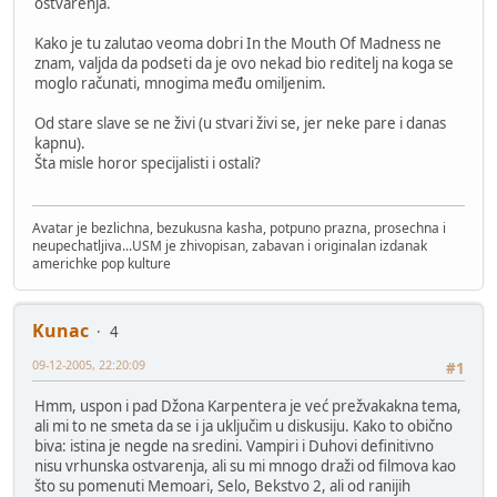
ostvarenja.
Kako je tu zalutao veoma dobri In the Mouth Of Madness ne
znam, valjda da podseti da je ovo nekad bio reditelj na koga se
moglo računati, mnogima među omiljenim.
Od stare slave se ne živi (u stvari živi se, jer neke pare i danas
kapnu).
Šta misle horor specijalisti i ostali?
Avatar je bezlichna, bezukusna kasha, potpuno prazna, prosechna i
neupechatljiva...USM je zhivopisan, zabavan i originalan izdanak
americhke pop kulture
Kunac
4
09-12-2005, 22:20:09
#1
Hmm, uspon i pad Džona Karpentera je već prežvakakna tema,
ali mi to ne smeta da se i ja uključim u diskusiju. Kako to obično
biva: istina je negde na sredini. Vampiri i Duhovi definitivno
nisu vrhunska ostvarenja, ali su mi mnogo draži od filmova kao
što su pomenuti Memoari, Selo, Bekstvo 2, ali od ranijih