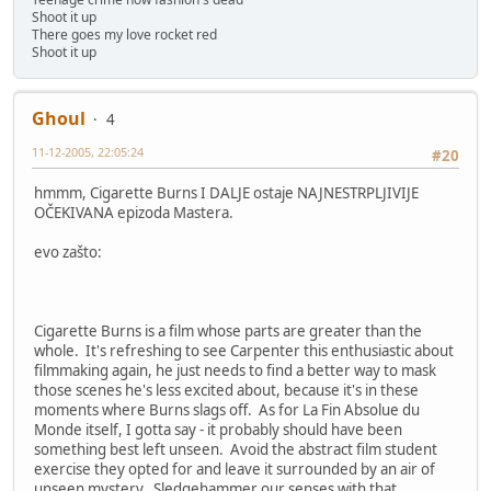
Shoot it up
There goes my love rocket red
Shoot it up
Ghoul
4
11-12-2005, 22:05:24
#20
hmmm, Cigarette Burns I DALJE ostaje NAJNESTRPLJIVIJE
OČEKIVANA epizoda Mastera.
evo zašto:
Cigarette Burns is a film whose parts are greater than the
whole. It's refreshing to see Carpenter this enthusiastic about
filmmaking again, he just needs to find a better way to mask
those scenes he's less excited about, because it's in these
moments where Burns slags off. As for La Fin Absolue du
Monde itself, I gotta say - it probably should have been
something best left unseen. Avoid the abstract film student
exercise they opted for and leave it surrounded by an air of
unseen mystery. Sledgehammer our senses with that