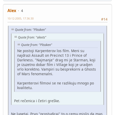
Alex
4
10-12-2005, 17:36:30
#14
Quote from: "Plissken"
Quote from: "alexts"
Quote from: "Plissken"
Ne postoji Karpenterov los film. Meni su
najdrazi Assault on Precinct 13 i Prince of
Darkness. "Najmanje" drag mi je Starman, koji
je izuzetno dobar film i Village koji je uradjen
vrlo korektno. Vampiri su besprekorni a Ghosts
of Mars fenomenalni.
Karpenterovi filmovi se ne razlikuju mnogo po
kvalitetu.
Pet rečenica i četiri greške.
Ne lupetaj. Prvo "prostudiraj" to o cemu mislis da znas