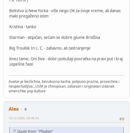
i SF horor)
Bekstvo iz New Yorka - više nego OK za svoje vreme, ali danas
malo pregaženo istim
Kristina - tanko
Starman - atipičan, sećam se dobre glume Bridžisa
Big Trouble In L. C. - zabavno, ali zastranjenje
Knez tame, Oni žive - dobri pokušaji povratka na pravi put i kraj
uspešne faze
Avatar je bezlichna, bezukusna kasha, potpuno prazna, prosechna i
neupechatljiva...USM je zhivopisan, zabavan i originalan izdanak
americhke pop kulture
Alex
4
10-12-2005, 04:46:54
#9
Quote from: "Plissken"