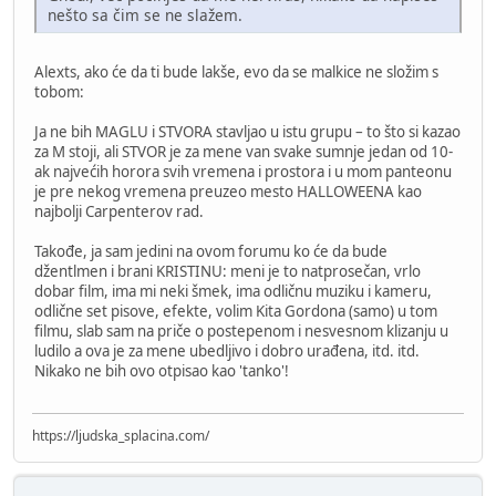
nešto sa čim se ne slažem.
Alexts, ako će da ti bude lakše, evo da se malkice ne složim s
tobom:
Ja ne bih MAGLU i STVORA stavljao u istu grupu – to što si kazao
za M stoji, ali STVOR je za mene van svake sumnje jedan od 10-
ak najvećih horora svih vremena i prostora i u mom panteonu
je pre nekog vremena preuzeo mesto HALLOWEENA kao
najbolji Carpenterov rad.
Takođe, ja sam jedini na ovom forumu ko će da bude
džentlmen i brani KRISTINU: meni je to natprosečan, vrlo
dobar film, ima mi neki šmek, ima odličnu muziku i kameru,
odlične set pisove, efekte, volim Kita Gordona (samo) u tom
filmu, slab sam na priče o postepenom i nesvesnom klizanju u
ludilo a ova je za mene ubedljivo i dobro urađena, itd. itd.
Nikako ne bih ovo otpisao kao 'tanko'!
https://ljudska_splacina.com/