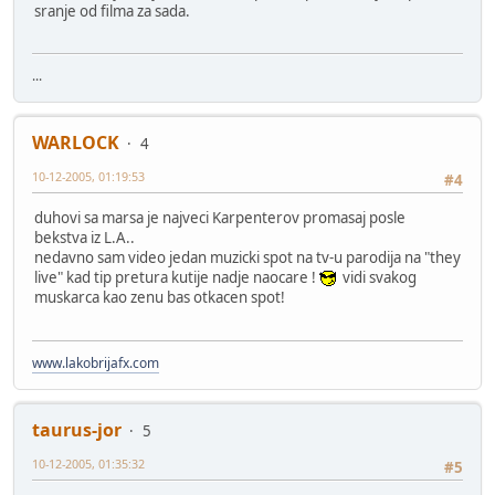
sranje od filma za sada.
...
WARLOCK
4
10-12-2005, 01:19:53
#4
duhovi sa marsa je najveci Karpenterov promasaj posle
bekstva iz L.A..
nedavno sam video jedan muzicki spot na tv-u parodija na "they
live" kad tip pretura kutije nadje naocare !
vidi svakog
muskarca kao zenu bas otkacen spot!
www.lakobrijafx.com
taurus-jor
5
10-12-2005, 01:35:32
#5