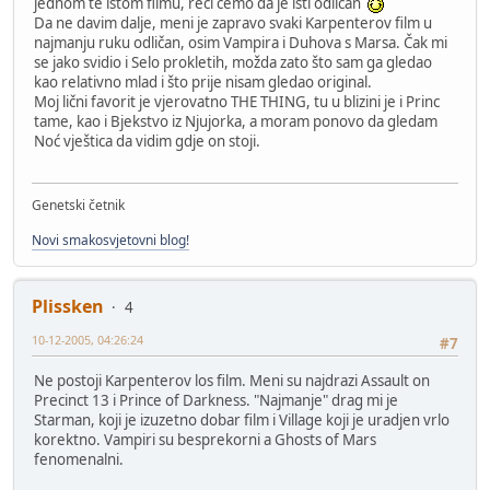
jednom te istom filmu, reći ćemo da je isti odličan
Da ne davim dalje, meni je zapravo svaki Karpenterov film u
najmanju ruku odličan, osim Vampira i Duhova s Marsa. Čak mi
se jako svidio i Selo prokletih, možda zato što sam ga gledao
kao relativno mlad i što prije nisam gledao original.
Moj lični favorit je vjerovatno THE THING, tu u blizini je i Princ
tame, kao i Bjekstvo iz Njujorka, a moram ponovo da gledam
Noć vještica da vidim gdje on stoji.
Genetski četnik
Novi smakosvjetovni blog!
Plissken
4
10-12-2005, 04:26:24
#7
Ne postoji Karpenterov los film. Meni su najdrazi Assault on
Precinct 13 i Prince of Darkness. "Najmanje" drag mi je
Starman, koji je izuzetno dobar film i Village koji je uradjen vrlo
korektno. Vampiri su besprekorni a Ghosts of Mars
fenomenalni.