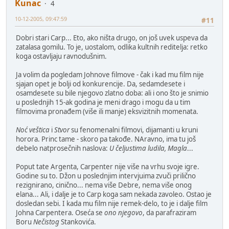
Kunac
4
10-12-2005, 09:47:59
#11
Dobri stari Carp... Eto, ako ništa drugo, on još uvek uspeva da
zatalasa gomilu. To je, uostalom, odlika kultnih reditelja: retko
koga ostavljaju ravnodušnim.
Ja volim da pogledam Johnove filmove - čak i kad mu film nije
sjajan opet je bolji od konkurencije. Da, sedamdesete i
osamdesete su bile njegovo zlatno doba: ali i ono što je snimio
u poslednjih 15-ak godina je meni drago i mogu da u tim
filmovima pronađem (više ili manje) eksvizitnih momenata.
Noć veštica
i
Stvor
su fenomenalni filmovi, dijamanti u kruni
horora. Princ tame - skoro pa takođe. NAravno, ima tu još
debelo natprosečnih naslova:
U čeljustima ludila, Magla
...
Poput tate Argenta, Carpenter nije više na vrhu svoje igre.
Godine su to. Džon u poslednjim intervjuima zvuči prilično
rezignirano, cinično... nema više Debre, nema više onog
elana... Ali, i dalje je to Carp koga sam nekada zavoleo. Ostao je
dosledan sebi. I kada mu film nije remek-delo, to je i dalje film
Johna Carpentera. Oseća se
ono njegovo
, da parafraziram
Boru
Nečistog
Stankovića.