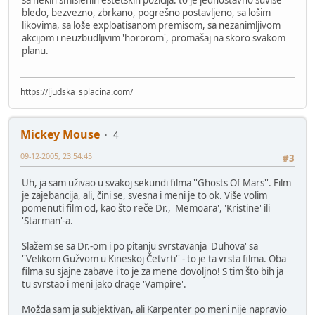
sa nekih smislenih estetskih pozicija: to je jednostavno suviše
bledo, bezvezno, zbrkano, pogrešno postavljeno, sa lošim
likovima, sa loše exploatisanom premisom, sa nezanimljivom
akcijom i neuzbudljivim 'hororom', promašaj na skoro svakom
planu.
https://ljudska_splacina.com/
Mickey Mouse
4
09-12-2005, 23:54:45
#3
Uh, ja sam uživao u svakoj sekundi filma ''Ghosts Of Mars''. Film
je zajebancija, ali, čini se, svesna i meni je to ok. Više volim
pomenuti film od, kao što reče Dr., 'Memoara', 'Kristine' ili
'Starman'-a.
Slažem se sa Dr.-om i po pitanju svrstavanja 'Duhova' sa
''Velikom Gužvom u Kineskoj Četvrti'' - to je ta vrsta filma. Oba
filma su sjajne zabave i to je za mene dovoljno! S tim što bih ja
tu svrstao i meni jako drage 'Vampire'.
Možda sam ja subjektivan, ali Karpenter po meni nije napravio