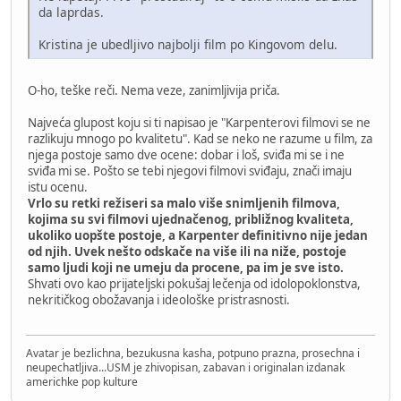
da laprdas.
Kristina je ubedljivo najbolji film po Kingovom delu.
O-ho, teške reči. Nema veze, zanimljivija priča.
Najveća glupost koju si ti napisao je "Karpenterovi filmovi se ne
razlikuju mnogo po kvalitetu". Kad se neko ne razume u film, za
njega postoje samo dve ocene: dobar i loš, sviđa mi se i ne
sviđa mi se. Pošto se tebi njegovi filmovi sviđaju, znači imaju
istu ocenu.
Vrlo su retki režiseri sa malo više snimljenih filmova,
kojima su svi filmovi ujednačenog, približnog kvaliteta,
ukoliko uopšte postoje, a Karpenter definitivno nije jedan
od njih. Uvek nešto odskače na više ili na niže, postoje
samo ljudi koji ne umeju da procene, pa im je sve isto.
Shvati ovo kao prijateljski pokušaj lečenja od idolopoklonstva,
nekritičkog obožavanja i ideološke pristrasnosti.
Avatar je bezlichna, bezukusna kasha, potpuno prazna, prosechna i
neupechatljiva...USM je zhivopisan, zabavan i originalan izdanak
americhke pop kulture