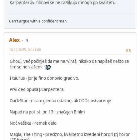
Karpenterovi filmovi se ne razlikuju mnogo po kvalitetu.
Can't argue with a confident man.
Alex
4
10-12-2005, 04:41:08
#8
Ghoul, već počinješ da me nerviraš, nikako da napišeš nešto sa
čim se ne slažem.
I taurus - jor je fino obnovio gradivo.
Prvi deo opusa J.Carpentera:
Dark Star - nisam gledao odavno, ali COOL ostvarenje
Napad na pol. st. br. 13 - značajan B film
Noć veštica - remek delo
Magla, The Thing - precizno, kvalitetno izvedeni horori (tj horor