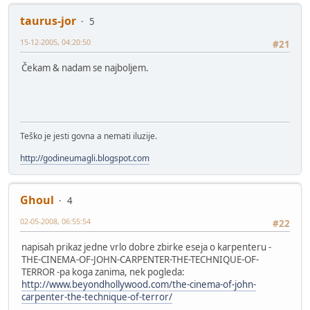
taurus-jor
5
15-12-2005, 04:20:50
#21
Čekam & nadam se najboljem.
Teško je jesti govna a nemati iluzije.
http://godineumagli.blogspot.com
Ghoul
4
02-05-2008, 06:55:54
#22
napisah prikaz jedne vrlo dobre zbirke eseja o karpenteru -
THE-CINEMA-OF-JOHN-CARPENTER-THE-TECHNIQUE-OF-
TERROR -pa koga zanima, nek pogleda:
http://www.beyondhollywood.com/the-cinema-of-john-
carpenter-the-technique-of-terror/