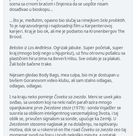
scena sa crnom braćom i činjenica da se uopšte nisam
dosađivao u bioskopu...
...što je, međutim, opasno bio slučaj sa rimejkom
Sela prokletih
.
To je najrazvodnjeniji i najdosadniji film u Karpenterovoj
karijeri. Kraj je bio ok, ali me je podsetio na Kronenbergov The
Brood.
Bekstvo iz Los Anđelesa
. Ogrizak jabuke. Super početak, super
kraj (mnogo bolji nego u Njujorku!), uz finu otrovnu pošalicu sa
plastičnim hirurzima na Beverli Hilsu. Sve ostalo je za plakati.
Žali bože bačene trake.
Nijesam gledao Body Bags, mea culpa, bio mi je dostupan u
bivšem Goranovom video-klubu, ali sam stalno odlagao,
odlagao, odlagao.
I na kraju neko pominje
Čoveka sa zvezda
. Meni se uvek jako
sviđao, sa uvodom koji na neki način parafrazira mnogo
opanjkavane prve
Zvezdane staze
(1979) - sonda Vojadžer se
susrela sa oblikom inteligentnog vanzemaljskog života, i taj
oblik se, privučen signalom sa sonde, upućuje ka Zemlji. U
Zvezdanim stazama
naglasak je na dolaženju, na ispitivanju
motiva, dok se u rokenrol-on the road
Čoveku sa zvezda
ceo taj
momenat svodi na špicu i prvih nekoliko minuta, a ostatak