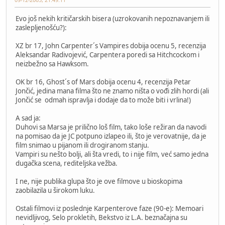
Evo još nekih kritičarskih bisera (uzrokovanih nepoznavanjem ili
zaslepljenošću?):
XZ br 17, John Carpenter´s Vampires dobija ocenu 5, recenzija
Aleksandar Radivojević, Carpentera poredi sa Hitchcockom i
neizbežno sa Hawksom.
OK br 16, Ghost´s of Mars dobija ocenu 4, recenzija Petar
Jončić, jedina mana filma što ne znamo ništa o vođi zlih hordi (ali
Jončić se odmah ispravlja i dodaje da to može biti i vrlina!)
A sad ja:
Duhovi sa Marsa je prilično loš film, tako loše režiran da navodi
na pomisao da je JC potpuno izlapeo ili, što je verovatnije, da je
film snimao u pijanom ili drogiranom stanju.
Vampiri su nešto bolji, ali šta vredi, to i nije film, već samo jedna
dugačka scena, rediteljska vežba.
I ne, nije publika glupa što je ove filmove u bioskopima
zaobilazila u širokom luku.
Ostali filmovi iz poslednje Karpenterove faze (90-e): Memoari
nevidljivog, Selo prokletih, Bekstvo iz L.A. beznačajna su