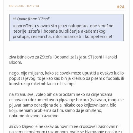
18-12-2007, 16:17:14
#24
Quote from: "Ghoul"
u poređenju s ovim što je izi nalupetao, one smešne
'teorije' zstefa i bobana su oličenja akademskog
prsitupa, researcha, informisanosti i kompetencije!
ziva istina ovo za ZStefa i Bobana! za Izija su ST Joshi i Harold
Bloom.
nego, nije mi jasno, kako se covek moze upustiti u ovakvo ludilo
poput Izijevog. to je kao kad bih ja krenuo da pisem o fudbalu ili
konstrukciji raketnih lansirnih rampi.
na stranu sve, voleo bih da procitam neko na cinjenicama
osnovano i dokumentovno pljuvanje horora (naravno, mogu se
pljuvati samo odredjena dela, nikako ceo knjizevni zanr, bilo
koji), nemam problema sa tim. samo da je smisleno,
dokumentovano i razumno.
ali ovo Izijevo je nekakav bunovni free crossover zasnovan ni
na cemu smislenom i razumnom. ovde se blamiranje prostire i