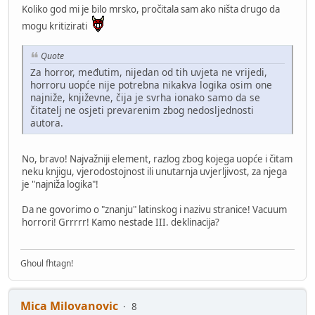
Koliko god mi je bilo mrsko, pročitala sam ako ništa drugo da
mogu kritizirati
Quote
Za horror, međutim, nijedan od tih uvjeta ne vrijedi,
horroru uopće nije potrebna nikakva logika osim one
najniže, književne, čija je svrha ionako samo da se
čitatelj ne osjeti prevarenim zbog nedosljednosti
autora.
No, bravo! Najvažniji element, razlog zbog kojega uopće i čitam
neku knjigu, vjerodostojnost ili unutarnja uvjerljivost, za njega
je "najniža logika"!
Da ne govorimo o "znanju" latinskog i nazivu stranice! Vacuum
horrori! Grrrrr! Kamo nestade III. deklinacija?
Ghoul fhtagn!
Mica Milovanovic
8