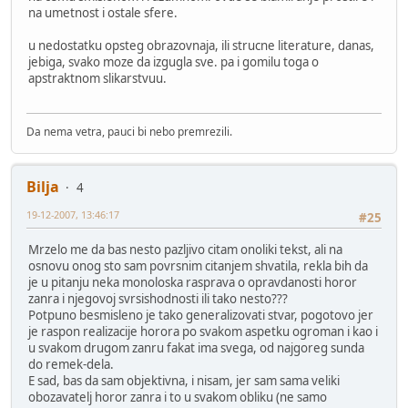
na umetnost i ostale sfere.
u nedostatku opsteg obrazovnaja, ili strucne literature, danas,
jebiga, svako moze da izgugla sve. pa i gomilu toga o
apstraktnom slikarstvuu.
Da nema vetra, pauci bi nebo premrezili.
Bilja
4
19-12-2007, 13:46:17
#25
Mrzelo me da bas nesto pazljivo citam onoliki tekst, ali na
osnovu onog sto sam povrsnim citanjem shvatila, rekla bih da
je u pitanju neka monoloska rasprava o opravdanosti horor
zanra i njegovoj svrsishodnosti ili tako nesto???
Potpuno besmisleno je tako generalizovati stvar, pogotovo jer
je raspon realizacije horora po svakom aspetku ogroman i kao i
u svakom drugom zanru fakat ima svega, od najgoreg sunda
do remek-dela.
E sad, bas da sam objektivna, i nisam, jer sam sama veliki
obozavatelj horor zanra i to u svakom obliku (ne samo