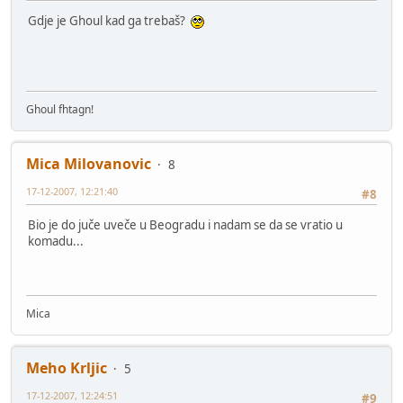
Gdje je Ghoul kad ga trebaš?
Ghoul fhtagn!
Mica Milovanovic
8
17-12-2007, 12:21:40
#8
Bio je do juče uveče u Beogradu i nadam se da se vratio u
komadu...
Mica
Meho Krljic
5
17-12-2007, 12:24:51
#9