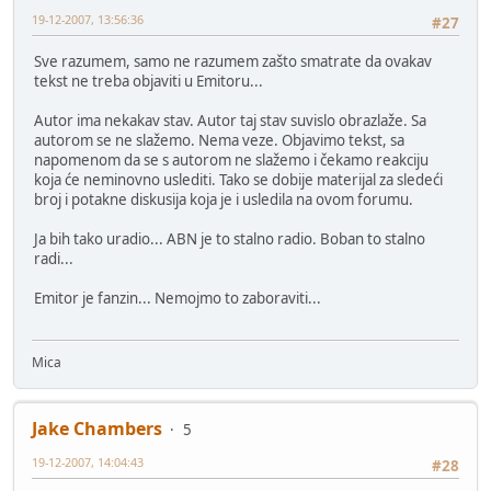
19-12-2007, 13:56:36
#27
Sve razumem, samo ne razumem zašto smatrate da ovakav
tekst ne treba objaviti u Emitoru...
Autor ima nekakav stav. Autor taj stav suvislo obrazlaže. Sa
autorom se ne slažemo. Nema veze. Objavimo tekst, sa
napomenom da se s autorom ne slažemo i čekamo reakciju
koja će neminovno uslediti. Tako se dobije materijal za sledeći
broj i potakne diskusija koja je i usledila na ovom forumu.
Ja bih tako uradio... ABN je to stalno radio. Boban to stalno
radi...
Emitor je fanzin... Nemojmo to zaboraviti...
Mica
Jake Chambers
5
19-12-2007, 14:04:43
#28