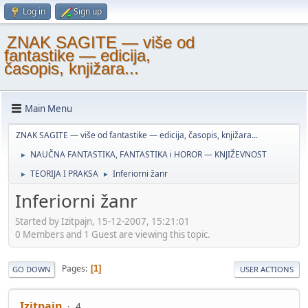
Log in
Sign up
ZNAK SAGITE — više od
fantastike — edicija,
časopis, knjižara...
Main Menu
ZNAK SAGITE — više od fantastike — edicija, časopis, knjižara...
NAUČNA FANTASTIKA, FANTASTIKA i HOROR — KNJIŽEVNOST
►
TEORIJA I PRAKSA
Inferiorni žanr
►
►
Inferiorni žanr
Started by Izitpajn, 15-12-2007, 15:21:01
0 Members and 1 Guest are viewing this topic.
Pages
1
GO DOWN
USER ACTIONS
Izitpajn
4