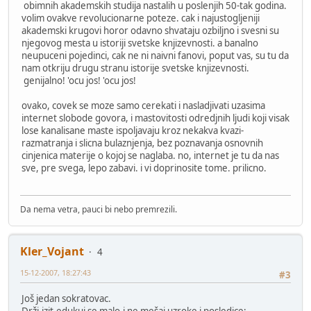
obimnih akademskih studija nastalih u poslenjih 50-tak godina.
volim ovakve revolucionarne poteze. cak i najustogljeniji
akademski krugovi horor odavno shvataju ozbiljno i svesni su
njegovog mesta u istoriji svetske knjizevnosti. a banalno
neupuceni pojedinci, cak ne ni naivni fanovi, poput vas, su tu da
nam otkriju drugu stranu istorije svetske knjizevnosti.
genijalno! 'ocu jos! 'ocu jos!
ovako, covek se moze samo cerekati i nasladjivati uzasima
internet slobode govora, i mastovitosti odredjnih ljudi koji visak
lose kanalisane maste ispoljavaju kroz nekakva kvazi-
razmatranja i slicna bulaznjenja, bez poznavanja osnovnih
cinjenica materije o kojoj se naglaba. no, internet je tu da nas
sve, pre svega, lepo zabavi. i vi doprinosite tome. prilicno.
Da nema vetra, pauci bi nebo premrezili.
Kler_Vojant
4
15-12-2007, 18:27:43
#3
Još jedan sokratovac.
Drži,izit,edukuj se malo,i ne mešaj uzroke i posledice: