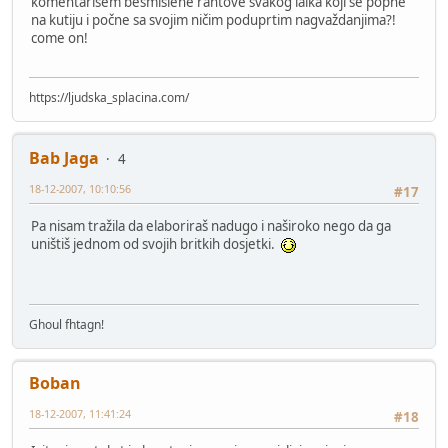
komentarišem besmislene rantove svakog laika koji se popne
na kutiju i počne sa svojim ničim poduprtim nagvaždanjima?!
come on!
https://ljudska_splacina.com/
Bab Jaga
4
18-12-2007, 10:10:56
#17
Pa nisam tražila da elaboriraš nadugo i naširoko nego da ga
uništiš jednom od svojih britkih dosjetki.
Ghoul fhtagn!
Boban
18-12-2007, 11:41:24
#18