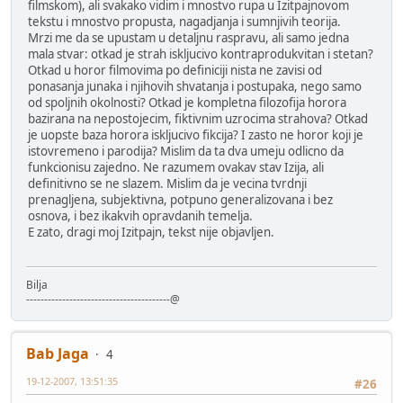
filmskom), ali svakako vidim i mnostvo rupa u Izitpajnovom
tekstu i mnostvo propusta, nagadjanja i sumnjivih teorija.
Mrzi me da se upustam u detaljnu raspravu, ali samo jedna
mala stvar: otkad je strah iskljucivo kontraprodukvitan i stetan?
Otkad u horor filmovima po definiciji nista ne zavisi od
ponasanja junaka i njihovih shvatanja i postupaka, nego samo
od spoljnih okolnosti? Otkad je kompletna filozofija horora
bazirana na nepostojecim, fiktivnim uzrocima strahova? Otkad
je uopste baza horora iskljucivo fikcija? I zasto ne horor koji je
istovremeno i parodija? Mislim da ta dva umeju odlicno da
funkcionisu zajedno. Ne razumem ovakav stav Izija, ali
definitivno se ne slazem. Mislim da je vecina tvrdnji
prenagljena, subjektivna, potpuno generalizovana i bez
osnova, i bez ikakvih opravdanih temelja.
E zato, dragi moj Izitpajn, tekst nije objavljen.
Bilja
----------------------------------------@
Bab Jaga
4
19-12-2007, 13:51:35
#26