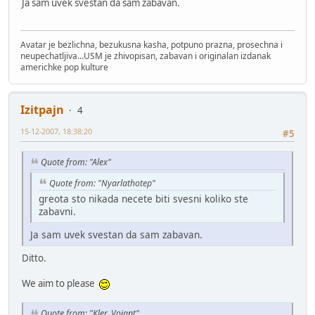
Ja sam uvek svestan da sam zabavan.
Avatar je bezlichna, bezukusna kasha, potpuno prazna, prosechna i
neupechatljiva...USM je zhivopisan, zabavan i originalan izdanak
americhke pop kulture
Izitpajn
4
15-12-2007, 18:38:20
#5
Quote from: "Alex"
Quote from: "Nyarlathotep"
greota sto nikada necete biti svesni koliko ste
zabavni.
Ja sam uvek svestan da sam zabavan.
Ditto.
We aim to please
Quote from: "Kler_Vojant"