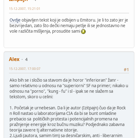
15-12-2007, 15:21:01
Ovdje
objavljen tekst koji je odbijen u Emitoru. Je li to zato jer je
bezvrijedan, zato što dečki nemaju petlje ili se jednostavno ne
vole različita mišljenja, prosudite sami
Alex
4
15-12-2007, 17:00:07
#1
Ako bih se i složio sa stavom da je horor "inferioran" žanr -
samo relativno u odnosu na "superiorni" SF na primer; nikako u
odnosu na "porno", "kung - fu" i sl - ipak se ne slažem sa
tekstom, skoro u celini:
1. Početak je urnebesan. Da li je autor (Izitpajn) čuo da je Rock
n Roll nastao u laboratorijama CIA da bi se bunt omladine
prebacio sa političkih protesta i potencijalnih promena na
pražnjenje energije kroz bučnu muziku? Podjednako zabavna
teorija zavere tj alternativne istorije.
2.Ljudi (autora, samim tim) sa desničarskim, anti - liberarnim