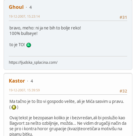
Ghoul
4
19-12-2007, 15:23:14
#31
bravo, meho: ni ja ne bih to bolje reko!
100% bullseye!
to je TO!
https://ljudska_splacina.com/
Kastor
4
19-12-2007, 15:39:59
#32
Ma tačno je to što vi gospodo velite, ali je Mića sasvim u pravu.
(
)
Ovaj tekst je bezopasan koliko je i bezvredan,ali bi poslužio kao
šlagvort za nešto ozbiljnije, možda... Ne vidim drugačiji način da
se pro i kontra horor grupacije (kvazi)teoretičara motivišu na
pisanu bitku.