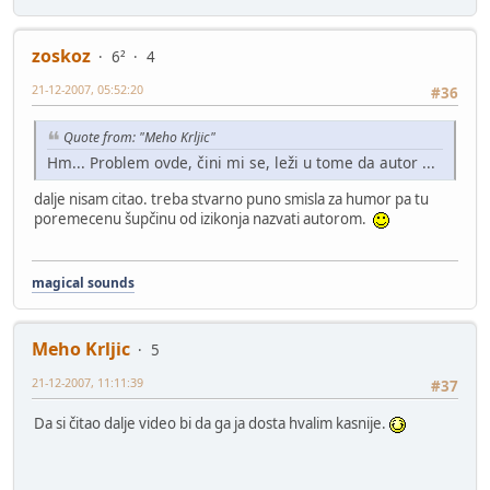
zoskoz
6²
4
21-12-2007, 05:52:20
#36
Quote from: "Meho Krljic"
Hm... Problem ovde, čini mi se, leži u tome da autor ...
dalje nisam citao. treba stvarno puno smisla za humor pa tu
poremecenu šupčinu od izikonja nazvati autorom.
magical sounds
Meho Krljic
5
21-12-2007, 11:11:39
#37
Da si čitao dalje video bi da ga ja dosta hvalim kasnije.