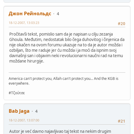
Джон Рейнольдс
4
18-12-2007, 13:03:23
#20
Pročitavši tekst, pomislio sam da je napisan u cilju zezanja
Ghoula. Međutim, nedostatak bilo čega duhovitog i činjenica da
nije okačen na ovom forumu ukazuje na to da je autor možda i
ozbiljan, što me raduje jer ću možda i ja moći da ispnim svoj
davnašnji san i objavim neki revolucionarni naučni rad na temu
moždane hirurgije.
America can't protect you, Allah can't protect you... And the KGB is
everywhere.
#Τζούτσε
Bab Jaga
4
18-12-2007, 13:07:00
#21
Autor je već davno najavljivao taj tekst na nekim drugim