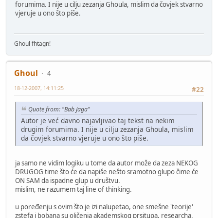
forumima. I nije u cilju zezanja Ghoula, mislim da čovjek stvarno
vjeruje u ono što piše.
Ghoul fhtagn!
Ghoul
4
18-12-2007, 14:11:25
#22
Quote from: "Bab Jaga"
Autor je već davno najavljivao taj tekst na nekim
drugim forumima. I nije u cilju zezanja Ghoula, mislim
da čovjek stvarno vjeruje u ono što piše.
ja samo ne vidim logiku u tome da autor može da zeza NEKOG
DRUGOG time što će da napiše nešto sramotno glupo čime će
ON SAM da ispadne glup u društvu.
mislim, ne razumem taj line of thinking.
u poređenju s ovim što je izi nalupetao, one smešne 'teorije'
zstefa i bobana su oličenja akademskog prsitupa, researcha,