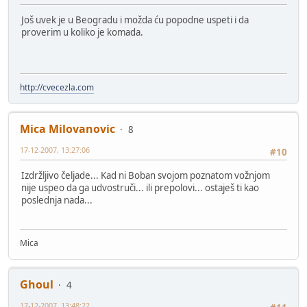
Još uvek je u Beogradu i možda ću popodne uspeti i da
proverim u koliko je komada.
http://cvecezla.com
Mica Milovanovic
8
17-12-2007, 13:27:06
#10
Izdržljivo čeljade... Kad ni Boban svojom poznatom vožnjom
nije uspeo da ga udvostruči... ili prepolovi... ostaješ ti kao
poslednja nada...
Mica
Ghoul
4
17-12-2007, 13:48:22