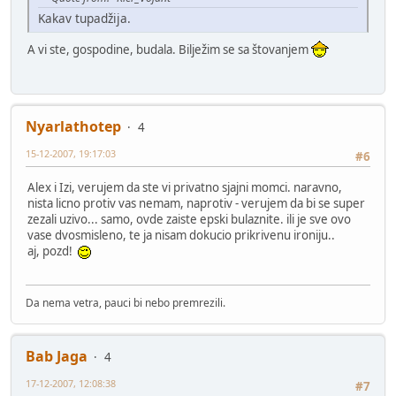
Kakav tupadžija.
A vi ste, gospodine, budala. Bilježim se sa štovanjem
Nyarlathotep
4
15-12-2007, 19:17:03
#6
Alex i Izi, verujem da ste vi privatno sjajni momci. naravno,
nista licno protiv vas nemam, naprotiv - verujem da bi se super
zezali uzivo... samo, ovde zaiste epski bulaznite. ili je sve ovo
vase dvosmisleno, te ja nisam dokucio prikrivenu ironiju..
aj, pozd!
Da nema vetra, pauci bi nebo premrezili.
Bab Jaga
4
17-12-2007, 12:08:38
#7