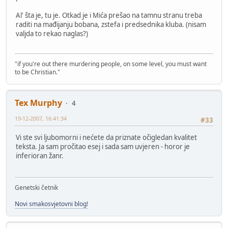
Al' šta je, tu je. Otkad je i Mića prešao na tamnu stranu treba
raditi na mađijanju bobana, zstefa i predsednika kluba. (nisam
valjda to rekao naglas?)
"if you're out there murdering people, on some level, you must want
to be Christian."
Tex Murphy
4
19-12-2007, 16:41:34
#33
Vi ste svi ljubomorni i nećete da priznate očigledan kvalitet
teksta. Ja sam pročitao esej i sada sam uvjeren - horor je
inferioran žanr.
Genetski četnik
Novi smakosvjetovni blog!