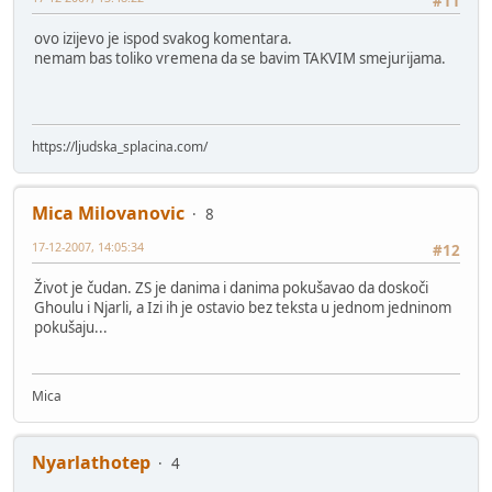
#11
ovo izijevo je ispod svakog komentara.
nemam bas toliko vremena da se bavim TAKVIM smejurijama.
https://ljudska_splacina.com/
Mica Milovanovic
8
17-12-2007, 14:05:34
#12
Život je čudan. ZS je danima i danima pokušavao da doskoči
Ghoulu i Njarli, a Izi ih je ostavio bez teksta u jednom jedninom
pokušaju...
Mica
Nyarlathotep
4