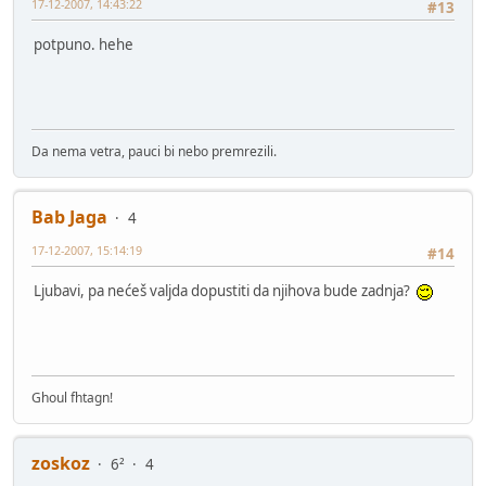
17-12-2007, 14:43:22
#13
potpuno. hehe
Da nema vetra, pauci bi nebo premrezili.
Bab Jaga
4
17-12-2007, 15:14:19
#14
Ljubavi, pa nećeš valjda dopustiti da njihova bude zadnja?
Ghoul fhtagn!
zoskoz
6²
4