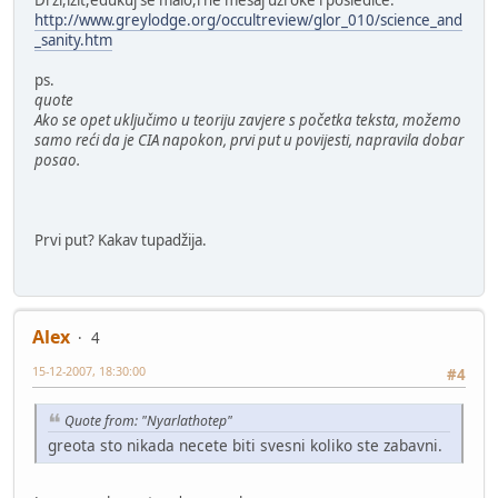
http://www.greylodge.org/occultreview/glor_010/science_and
_sanity.htm
ps.
quote
Ako se opet uključimo u teoriju zavjere s početka teksta, možemo
samo reći da je CIA napokon, prvi put u povijesti, napravila dobar
posao.
Prvi put? Kakav tupadžija.
Alex
4
15-12-2007, 18:30:00
#4
Quote from: "Nyarlathotep"
greota sto nikada necete biti svesni koliko ste zabavni.