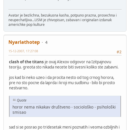
Avatar je bezlichna, bezukusna kasha, potpuno prazna, prosechna i
neupechatljiva...USM je zhivopisan, zabavan i originalan izdanak
americhke pop kulture
Nyarlathotep
4
15-12-2007, 17:27:08
#2
clash of the titans
je ovaj Alexov odgovor na Izitpajnovu
teoriju. greota sto nikada necete biti svesni koliko ste zabavni.
jos kad bi neko uzeo i da procita nesto od tog crnog horora,
pre no sto pocne da laprda i kroji mu sudbinu - bilo bi prosto
nestvarno.
Quote
horor nema nikakav društveno - sociološko - psihološki
smisao
sad si se posrao po tridesetak meni poznatih i veoma ozbiljnih i