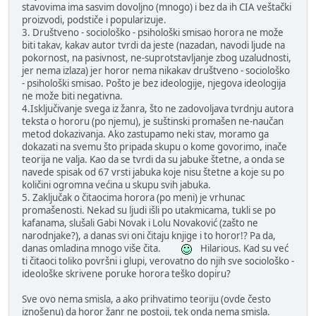
stavovima ima sasvim dovoljno (mnogo) i bez da ih CIA veštački
proizvodi, podstiče i popularizuje.
3. Društveno - sociološko - psihološki smisao horora ne može
biti takav, kakav autor tvrdi da jeste (nazadan, navodi ljude na
pokornost, na pasivnost, ne-suprotstavljanje zbog uzaludnosti,
jer nema izlaza) jer horor nema nikakav društveno - sociološko
- psihološki smisao. Pošto je bez ideologije, njegova ideologija
ne može biti negativna.
4.Isključivanje svega iz žanra, što ne zadovoljava tvrdnju autora
teksta o hororu (po njemu), je suštinski promašen ne-naučan
metod dokazivanja. Ako zastupamo neki stav, moramo ga
dokazati na svemu što pripada skupu o kome govorimo, inače
teorija ne valja. Kao da se tvrdi da su jabuke štetne, a onda se
navede spisak od 67 vrsti jabuka koje nisu štetne a koje su po
količini ogromna većina u skupu svih jabuka.
5. Zaključak o čitaocima horora (po meni) je vrhunac
promašenosti. Nekad su ljudi išli po utakmicama, tukli se po
kafanama, slušali Gabi Novak i Lolu Novaković (zašto ne
narodnjake?), a danas svi oni čitaju knjige i to horor!? Pa da,
danas omladina mnogo više čita.
Hilarious. Kad su već
ti čitaoci toliko površni i glupi, verovatno do njih sve sociološko -
ideološke skrivene poruke horora teško dopiru?
Sve ovo nema smisla, a ako prihvatimo teoriju (ovde često
iznošenu) da horor žanr ne postoji, tek onda nema smisla.