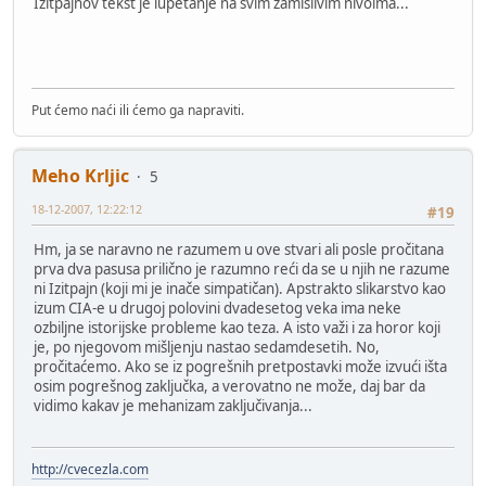
Izitpajnov tekst je lupetanje na svim zamislivim nivoima...
Put ćemo naći ili ćemo ga napraviti.
Meho Krljic
5
18-12-2007, 12:22:12
#19
Hm, ja se naravno ne razumem u ove stvari ali posle pročitana
prva dva pasusa prilično je razumno reći da se u njih ne razume
ni Izitpajn (koji mi je inače simpatičan). Apstrakto slikarstvo kao
izum CIA-e u drugoj polovini dvadesetog veka ima neke
ozbiljne istorijske probleme kao teza. A isto važi i za horor koji
je, po njegovom mišljenju nastao sedamdesetih. No,
pročitaćemo. Ako se iz pogrešnih pretpostavki može izvući išta
osim pogrešnog zaključka, a verovatno ne može, daj bar da
vidimo kakav je mehanizam zaključivanja...
http://cvecezla.com