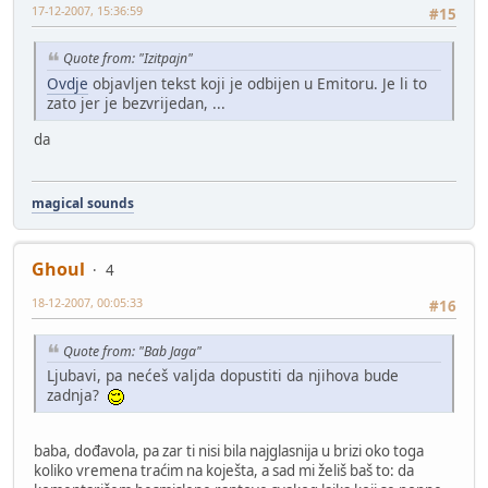
17-12-2007, 15:36:59
#15
Quote from: "Izitpajn"
Ovdje
objavljen tekst koji je odbijen u Emitoru. Je li to
zato jer je bezvrijedan, ...
da
magical sounds
Ghoul
4
18-12-2007, 00:05:33
#16
Quote from: "Bab Jaga"
Ljubavi, pa nećeš valjda dopustiti da njihova bude
zadnja?
baba, dođavola, pa zar ti nisi bila najglasnija u brizi oko toga
koliko vremena traćim na koješta, a sad mi želiš baš to: da