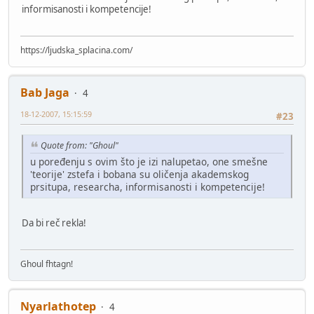
informisanosti i kompetencije!
https://ljudska_splacina.com/
Bab Jaga
4
18-12-2007, 15:15:59
#23
Quote from: "Ghoul"
u poređenju s ovim što je izi nalupetao, one smešne
'teorije' zstefa i bobana su oličenja akademskog
prsitupa, researcha, informisanosti i kompetencije!
Da bi reč rekla!
Ghoul fhtagn!
Nyarlathotep
4