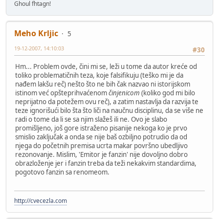
Ghoul fhtagn!
Meho Krljic
5
19-12-2007, 14:10:03
#30
Hm... Problem ovde, čini mi se, leži u tome da autor kreće od
toliko problematičnih teza, koje falsifikuju (teško mi je da
nađem lakšu reč) nešto što ne bih čak nazvao ni istorijskom
istinom već opšteprihvaćenom
činjenicom
(koliko god mi bilo
neprijatno da potežem ovu reč), a zatim nastavlja da razvija te
teze ignorišući bilo šta što liči na naučnu disciplinu, da se više ne
radi o tome da li se sa njim slažeš ili ne. Ovo je slabo
promišljeno, još gore istraženo pisanije nekoga ko je prvo
smislio zaključak a onda se nije baš ozbiljno potrudio da od
njega do početnih premisa ucrta makar površno ubedljivo
rezonovanje. Mislim, 'Emitor je fanzin' nije dovoljno dobro
obrazloženje jer i fanzin treba da teži nekakvim standardima,
pogotovo fanzin sa renomeom.
http://cvecezla.com