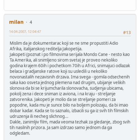
milan
4
14-04-2007, 12:04:47
#13
Mislim da je dokumentarac koji se ne sme propustiti Adio
Afrika, italijanskog reditelja Jakopetija.
Jakopeti (poznat i po filmovima serijala Mondo Cane - nesto kao
Ta Amerika, ali snimljeno sirom sveta) je proveo nekoliko
godina krajem 60ih i pochetkom 70ih u Africi, snimajuci odlazak
belaca i gradjanske ratove koji su usledili u nekoliko
novonastalih nezavisnih drzava. Ima svega - gomila odsechenih
saka kao osveta jednog plemena nad drugim, ubijanje velikih
slonova da bi se krijumcharila slonovacha, sudjenja ubicama,
pokolj zena i dece sniman iz aviona, i na kraju - streljanje
zatvorenika. Jakopeti je molio da se streljanje pomeri za
popodne, kada mu je sunce bilo na boljem polozaju, da bi imao
dobar kadar. Kada se to saznalo, izbacili su ga iz svih tih filmskih
udruzenja ili necheg slichnog...
Dakle, zanimljiv film, mada veoma tezhak za gledanje, zbog svih
tih nasilnih prizora. Ja sam izdrzao samo jednom da ga
odgledam.