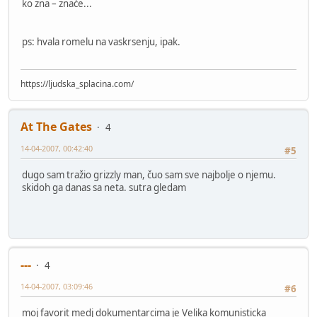
ko zna – znaće...
ps: hvala romelu na vaskrsenju, ipak.
https://ljudska_splacina.com/
At The Gates
4
14-04-2007, 00:42:40
#5
dugo sam tražio grizzly man, čuo sam sve najbolje o njemu.
skidoh ga danas sa neta. sutra gledam
---
4
14-04-2007, 03:09:46
#6
moj favorit medj dokumentarcima je Velika komunisticka