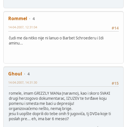
Rommel
4
14-04-2007, 12:31:04
#14
čudi me da nitko nije ni lanuo o Barbet Schroederu i Idi
aminu...
Ghoul
4
14-04-2007, 14:31:30
#15
romele, imam GRIZZLY MANa (naravno), kao i skoro SVAKI
drugi herzogovo dokumentarac, IZUZEV te tvrđave koju
pomenu i smesta me baci u depresiju!
organizovaćemo nešto, nemaj brige.
jesu li uopšte doprili do tebe onih 9 jugovića, tj DVDa koje ti
poslah pre... eh, ima bar 6 meseci?