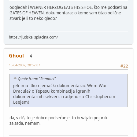
odgledah i WERNER HERZOG EATS HIS SHOE, što me podseti na
GATES OF HEAVEN, dokumentarac o kome sam čitao odlične
stvari: je li to neko gledo?
https://ljudska_splacina.com/
Ghoul
4
15-04-2007, 20:52:07
#22
Quote from: "Rommel"
jeli ima itko njemački dokumentarac Wem War
Dracula? o Tepesu kombinacija igranih i
dokumentarnih sekvenci radjeno sa Christopherom
Leejem!
da, vidiš, to je dobro podsećanje, to bi valjalo pojuriti...
za sada, nemam.