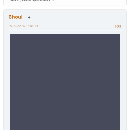
Ghoul
4
25-09-2009, 13:04:34
#25