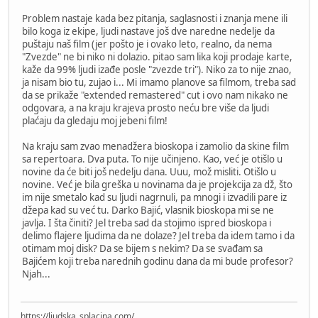
Problem nastaje kada bez pitanja, saglasnosti i znanja mene ili
bilo koga iz ekipe, ljudi nastave još dve naredne nedelje da
puštaju naš film (jer pošto je i ovako leto, realno, da nema
"Zvezde" ne bi niko ni dolazio. pitao sam lika koji prodaje karte,
kaže da 99% ljudi izađe posle "zvezde tri"). Niko za to nije znao,
ja nisam bio tu, zujao i... Mi imamo planove sa filmom, treba sad
da se prikaže "extended remastered" cut i ovo nam nikako ne
odgovara, a na kraju krajeva prosto neću bre više da ljudi
plaćaju da gledaju moj jebeni film!
Na kraju sam zvao menadžera bioskopa i zamolio da skine film
sa repertoara. Dva puta. To nije učinjeno. Kao, već je otišlo u
novine da će biti još nedelju dana. Uuu, mož misliti. Otišlo u
novine. Već je bila greška u novinama da je projekcija za dž, što
im nije smetalo kad su ljudi nagrnuli, pa mnogi i izvadili pare iz
džepa kad su već tu. Darko Bajić, vlasnik bioskopa mi se ne
javlja. I šta činiti? Jel treba sad da stojimo ispred bioskopa i
delimo flajere ljudima da ne dolaze? Jel treba da idem tamo i da
otimam moj disk? Da se bijem s nekim? Da se svađam sa
Bajićem koji treba narednih godinu dana da mi bude profesor?
Njah...
https://ljudska_splacina.com/