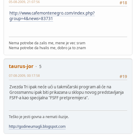
05-08-2009, 21:07:56
#18
http://www.cafemontenegro.com/index.php?
group=4&news=83731
Nema potrebe da zalis me, mene je vec sram
Nema potrebe da hvalis me, dobro ja to znam
taurus-jor
5
07-08-2009, 00:17:58
#19
Zvezda Tri ipak neće ući u takmičarski program ali će na
Grossmannu ipak biti prikazana u sklopu novog predstavljanja
FSFF-a kao specijalna "FSFF pretpremijera".
Teško je jesti govna a nemati iluzije.
http://godineumagli.blogspot.com