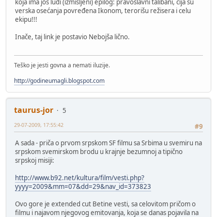
koja ima još luđi (izmišljeni) epilog: pravoslavni talibani, čija su
verska osećanja povređena Ikonom, terorišu režisera i celu
ekipu!!!
Inače, taj link je postavio Nebojša lično.
Teško je jesti govna a nemati iluzije.
http://godineumagli.blogspot.com
taurus-jor
5
29-07-2009, 17:55:42
#9
A sada - priča o prvom srpskom SF filmu sa Srbima u svemiru na
srpskom svemirskom brodu u krajnje bezumnoj a tipično
srpskoj misiji:
http://www.b92.net/kultura/film/vesti.php?
yyyy=2009&mm=07&dd=29&nav_id=373823
Ovo gore je extended cut Betine vesti, sa celovitom pričom o
filmu i najavom njegovog emitovanja, koja se danas pojavila na