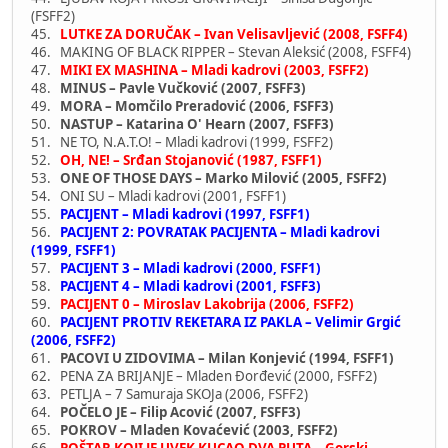
(FSFF2)
45.
LUTKE ZA DORUČAK – Ivan Velisavljević (2008, FSFF4)
46. MAKING OF BLACK RIPPER – Stevan Aleksić (2008, FSFF4)
47.
MIKI EX MASHINA – Mladi kadrovi (2003, FSFF2)
48.
MINUS – Pavle Vučković (2007, FSFF3)
49.
MORA – Momčilo Preradović (2006, FSFF3)
50.
NASTUP – Katarina O' Hearn (2007, FSFF3)
51. NE TO, N.A.T.O! – Mladi kadrovi (1999, FSFF2)
52.
OH, NE! – Srđan Stojanović (1987, FSFF1)
53.
ONE OF THOSE DAYS – Marko Milović (2005, FSFF2)
54. ONI SU – Mladi kadrovi (2001, FSFF1)
55.
PACIJENT – Mladi kadrovi (1997, FSFF1)
56.
PACIJENT 2: POVRATAK PACIJENTA – Mladi kadrovi
(1999, FSFF1)
57.
PACIJENT 3 – Mladi kadrovi (2000, FSFF1)
58.
PACIJENT 4 – Mladi kadrovi (2001, FSFF3)
59.
PACIJENT 0 – Miroslav Lakobrija (2006, FSFF2)
60.
PACIJENT PROTIV REKETARA IZ PAKLA – Velimir Grgić
(2006, FSFF2)
61.
PACOVI U ZIDOVIMA – Milan Konjević (1994, FSFF1)
62. PENA ZA BRIJANJE – Mladen Đorđević (2000, FSFF2)
63. PETLJA – 7 Samuraja SKOJa (2006, FSFF2)
64.
POČELO JE – Filip Acović (2007, FSFF3)
65.
POKROV – Mladen Kovaćević (2003, FSFF2)