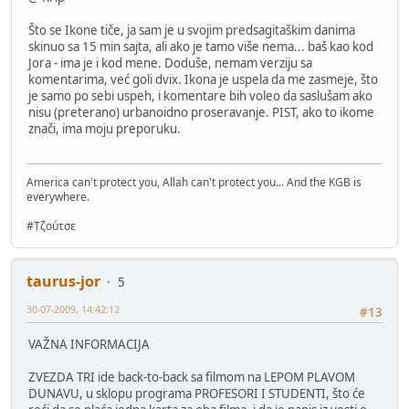
Što se Ikone tiče, ja sam je u svojim predsagitaškim danima
skinuo sa 15 min sajta, ali ako je tamo više nema... baš kao kod
Jora - ima je i kod mene. Doduše, nemam verziju sa
komentarima, već goli dvix. Ikona je uspela da me zasmeje, što
je samo po sebi uspeh, i komentare bih voleo da saslušam ako
nisu (preterano) urbanoidno proseravanje. PIST, ako to ikome
znači, ima moju preporuku.
America can't protect you, Allah can't protect you... And the KGB is
everywhere.
#Τζούτσε
taurus-jor
5
30-07-2009, 14:42:12
#13
VAŽNA INFORMACIJA
ZVEZDA TRI ide back-to-back sa filmom na LEPOM PLAVOM
DUNAVU, u sklopu programa PROFESORI I STUDENTI, što će