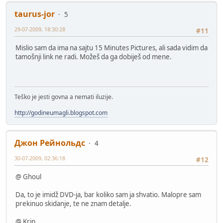
taurus-jor
5
29-07-2009, 18:30:28
#11
Mislio sam da ima na sajtu 15 Minutes Pictures, ali sada vidim da
tamošnji link ne radi. Možeš da ga dobiješ od mene.
Teško je jesti govna a nemati iluzije.
http://godineumagli.blogspot.com
Джон Рейнольдс
4
30-07-2009, 02:36:18
#12
@ Ghoul
Da, to je imidž DVD-ja, bar koliko sam ja shvatio. Malopre sam
prekinuo skidanje, te ne znam detalje.
@ Krip