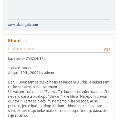
www.lakobrijafx.com
Ghoul
4
31-08-2009, 21:00:54
#24
kaže autor ZVEZDE TRI:
"Balkan" sucks
August 19th, 2009 by admin
Bah... Uvek sam se tesko nosio sa haosem u Srbiji, a nekad sam
toliko sablažnjen da...Ne znam...
U svakom slučaju, film "Zvezda Tri" bio je predviđen da se pušta
nedelju dana u bioskopu "Balkan". Pre filma "Na lepom plavom
dunavu". Karta se plaća, mi nemamo ništa od toga, ali se
pristalo, jer je ipak bioskop "Balkan" - bioskop, itd. Smatrao
sam, ok, svi imaju neke malo koristi od toga. Nedelju dana, ok,
nije strašno.