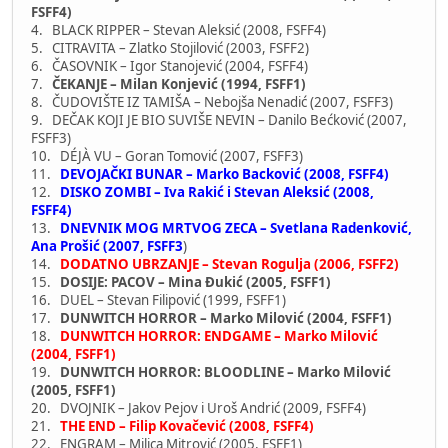
FSFF4)
4. BLACK RIPPER – Stevan Aleksić (2008, FSFF4)
5. CITRAVITA – Zlatko Stojilović (2003, FSFF2)
6. ČASOVNIK – Igor Stanojević (2004, FSFF4)
7.
ČEKANJE – Milan Konjević (1994, FSFF1)
8. ČUDOVIŠTE IZ TAMIŠA – Nebojša Nenadić (2007, FSFF3)
9. DEČAK KOJI JE BIO SUVIŠE NEVIN – Danilo Bećković (2007,
FSFF3)
10. DÉJÀ VU – Goran Tomović (2007, FSFF3)
11.
DEVOJAČKI BUNAR – Marko Backović (2008, FSFF4)
12.
DISKO ZOMBI – Iva Rakić i Stevan Aleksić (2008,
FSFF4)
13.
DNEVNIK MOG MRTVOG ZECA – Svetlana Radenković,
Ana Prošić (2007, FSFF3
)
14.
DODATNO UBRZANJE – Stevan Rogulja (2006, FSFF2)
15.
DOSIJE: PACOV – Mina Đukić (2005, FSFF1)
16. DUEL – Stevan Filipović (1999, FSFF1)
17.
DUNWITCH HORROR – Marko Milović (2004, FSFF1)
18.
DUNWITCH HORROR: ENDGAME – Marko Milović
(2004, FSFF1)
19.
DUNWITCH HORROR: BLOODLINE – Marko Milović
(2005, FSFF1)
20. DVOJNIK – Jakov Pejov i Uroš Andrić (2009, FSFF4)
21.
THE END – Filip Kovačević (2008, FSFF4)
22. ENGRAM – Milica Mitrović (2005, FSFF1)