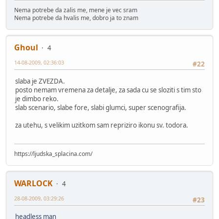
Nema potrebe da zalis me, mene je vec sram
Nema potrebe da hvalis me, dobro ja to znam
Ghoul
4
14-08-2009, 02:36:03
#22
slaba je ZVEZDA.
posto nemam vremena za detalje, za sada cu se sloziti s tim sto
je dimbo reko.
slab scenario, slabe fore, slabi glumci, super scenografija.
za utehu, s velikim uzitkom sam repriziro ikonu sv. todora.
https://ljudska_splacina.com/
WARLOCK
4
28-08-2009, 03:29:26
#23
headless man