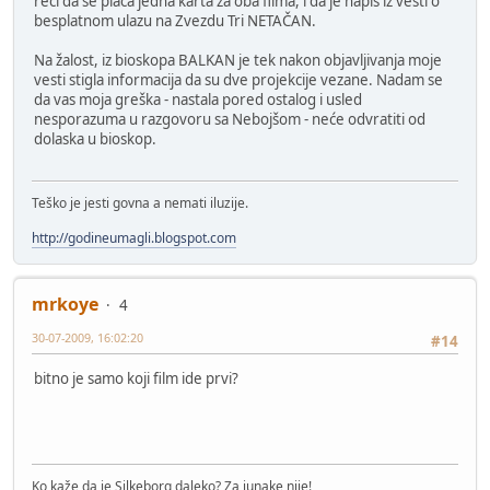
reći da se plaća jedna karta za oba filma, i da je napis iz vesti o
besplatnom ulazu na Zvezdu Tri NETAČAN.
Na žalost, iz bioskopa BALKAN je tek nakon objavljivanja moje
vesti stigla informacija da su dve projekcije vezane. Nadam se
da vas moja greška - nastala pored ostalog i usled
nesporazuma u razgovoru sa Nebojšom - neće odvratiti od
dolaska u bioskop.
Teško je jesti govna a nemati iluzije.
http://godineumagli.blogspot.com
mrkoye
4
30-07-2009, 16:02:20
#14
bitno je samo koji film ide prvi?
Ko kaže da je Silkeborg daleko? Za junake nije!