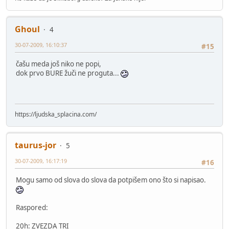
Ghoul
4
30-07-2009, 16:10:37
#15
čašu meda još niko ne popi,
dok prvo BURE žuči ne proguta...
https://ljudska_splacina.com/
taurus-jor
5
30-07-2009, 16:17:19
#16
Mogu samo od slova do slova da potpišem ono što si napisao.
Raspored:
20h: ZVEZDA TRI