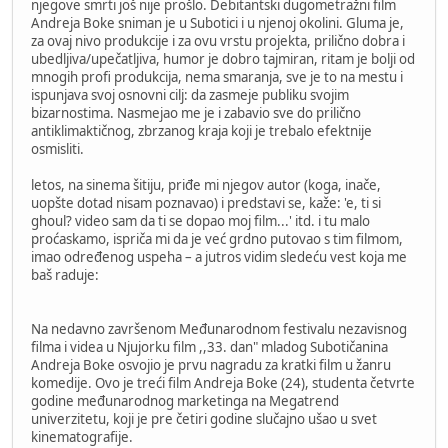
njegove smrti još nije prošlo. Debitantski dugometražni film
Andreja Boke sniman je u Subotici i u njenoj okolini. Gluma je,
za ovaj nivo produkcije i za ovu vrstu projekta, prilično dobra i
ubedljiva/upečatljiva, humor je dobro tajmiran, ritam je bolji od
mnogih profi produkcija, nema smaranja, sve je to na mestu i
ispunjava svoj osnovni cilj: da zasmeje publiku svojim
bizarnostima. Nasmejao me je i zabavio sve do prilično
antiklimaktičnog, zbrzanog kraja koji je trebalo efektnije
osmisliti.
letos, na sinema šitiju, priđe mi njegov autor (koga, inače,
uopšte dotad nisam poznavao) i predstavi se, kaže: 'e, ti si
ghoul? video sam da ti se dopao moj film...' itd. i tu malo
proćaskamo, ispriča mi da je već grdno putovao s tim filmom,
imao određenog uspeha – a jutros vidim sledeću vest koja me
baš raduje:
Na nedavno završenom Međunarodnom festivalu nezavisnog
filma i videa u Njujorku film ,,33. dan" mladog Subotičanina
Andreja Boke osvojio je prvu nagradu za kratki film u žanru
komedije. Ovo je treći film Andreja Boke (24), studenta četvrte
godine međunarodnog marketinga na Megatrend
univerzitetu, koji je pre četiri godine slučajno ušao u svet
kinematografije.