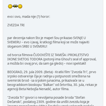
evo i ovo, mada nije (?) horor:
ZVEZDA TRI
par decenija nakon što je mapet šou prikazao SVINJE U
SVEMIRU – evo i (avaj, kratkog) filma koji se može najaviti
sloganom SRBI U SVEMIRU!
od tvorca filmova ČUDOVIŠTE IZ TAMIŠA i PROKLETSTVO
IKONE SVETOG TODORA (potonji ima Ghoul's seal of approval,
a možda bi i ovaj prvi, da sam ga gledo) – novi spektakl!
BEOGRAD, 29. jula 2009. (Beta) - Kratki film "Zvezda Tri", prvo
srpsko ostvarenje čija je radnja u potpunosti smeštena na
svemirski brod - sa srpskim junacima, prikazivaće se u
beogradskom bioskopu "Balkan" od četvrtka, 30. jula, rekao je
agenciji Beta Nebojša Nenadić, autor filma.
"Zvezda Tri" govori o nevoljama posade broda "Stefan
Dečanski", poslatog 2309. godine da uništi zvezdu koja je