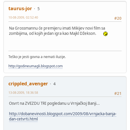
taurus-jor
5
10-08-2009, 02:52:40
#20
Na Grossmannu će premijeru imati Mikijev novi film sa
zombijima, od kojih jedan igra kao Majkl Džekson.
Teško je jesti govna a nemati iluzije.
http://godineumagli.blogspot.com
crippled_avenger
4
13-08-2009, 18:36:58
#21
Osvrt na ZVEZDU TRI pogledanu u Vrnjačkoj Banji...
http://dobanevinosti.blogspot.com/2009/08/vrnjacka-banja-
dan-cetvrti.html