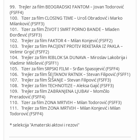
99. Trejler za film BEOGRADSKI FANTOM – Jovan Todorović
(FSFF4)
100. Tizer za film CLOSING TIME – Uroš Obradović i Marko
Milanković (FSFF3)
101. Tizer za film ŽIVOT I SMRT PORNO BANDE – Mladen
Đorđević (FSFF3)
102. Trejler za film FAKTOR 4 – Milan Konjević (FSFF2)
103. Trejler za film PACIJENT PROTIV REKETARA IZ PAKLA –
Velimir Grgić (FSFF2)
104. Trejler za film RIBLOK SA DUNAVA – Miroslav Lakobrija i
Vladimir Milošević (FSFF1)
105. Tizer za film SRPSKI FILM – Srđan Spasojević (FSFF4)
106. Trejler za film ŠEJTANOV RATNIK – Stevan Filipović (FSFF1)
107. Trejler za film ŠIŠANJE – Stevan Filipović (FSFF3)
108. Trejler za film TECHNOTIZE – Aleksa Gajić (FSFF3)
109. Trejler za film ZABRANJENA LJUBAV – Momčilo
Preradović (FSFF4)
110. Tizer za film ZONA MRTVIH – Milan Todorović (FSFF3)
111. Trejler za film ZONA MRTVIH – Milan Konjević i Milan
Todorović (FSFF4)
* selekcija "Amaterski aktovi i rezovi"