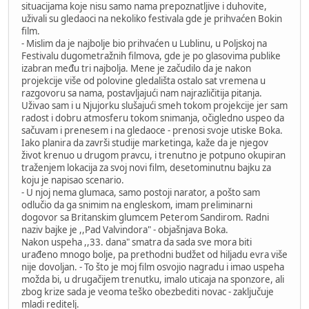
situacijama koje nisu samo nama prepoznatljive i duhovite,
uživali su gledaoci na nekoliko festivala gde je prihvaćen Bokin
film.
- Mislim da je najbolje bio prihvaćen u Lublinu, u Poljskoj na
Festivalu dugometražnih filmova, gde je po glasovima publike
izabran među tri najbolja. Mene je začudilo da je nakon
projekcije više od polovine gledališta ostalo sat vremena u
razgovoru sa nama, postavljajući nam najrazličitija pitanja.
Uživao sam i u Njujorku slušajući smeh tokom projekcije jer sam
radost i dobru atmosferu tokom snimanja, očigledno uspeo da
sačuvam i prenesem i na gledaoce - prenosi svoje utiske Boka.
Iako planira da završi studije marketinga, kaže da je njegov
život krenuo u drugom pravcu, i trenutno je potpuno okupiran
traženjem lokacija za svoj novi film, desetominutnu bajku za
koju je napisao scenario.
- U njoj nema glumaca, samo postoji narator, a pošto sam
odlučio da ga snimim na engleskom, imam preliminarni
dogovor sa Britanskim glumcem Peterom Sandirom. Radni
naziv bajke je ,,Pad Valvindora" - objašnjava Boka.
Nakon uspeha ,,33. dana" smatra da sada sve mora biti
urađeno mnogo bolje, pa prethodni budžet od hiljadu evra više
nije dovoljan. - To što je moj film osvojio nagradu i imao uspeha
možda bi, u drugačijem trenutku, imalo uticaja na sponzore, ali
zbog krize sada je veoma teško obezbediti novac - zaključuje
mladi reditelj.