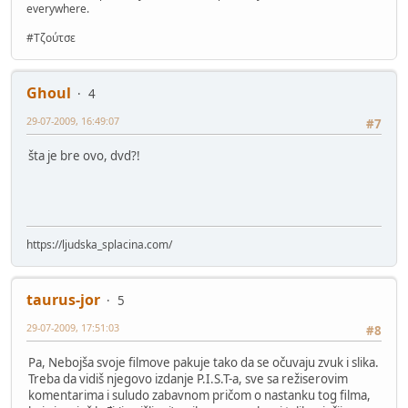
everywhere.
http://rapidshare.com/files/110813580/Cudoviste_iz_Tamisa
http://rapidshare.com/files/110803794/Cudoviste_iz_Tamisa
#Τζούτσε
http://rapidshare.com/files/110793871/Cudoviste_iz_Tamisa
http://rapidshare.com/files/110784030/Cudoviste_iz_Tamisa
http://rapidshare.com/files/110774273/Cudoviste_iz_Tamisa
Ghoul
4
http://rapidshare.com/files/110764259/Cudoviste_iz_Tamisa
http://rapidshare.com/files/110754105/Cudoviste_iz_Tamisa
29-07-2009, 16:49:07
#7
http://rapidshare.com/files/110745031/Cudoviste_iz_Tamisa
http://rapidshare.com/files/110737655/Cudoviste_iz_Tamisa
šta je bre ovo, dvd?!
https://ljudska_splacina.com/
taurus-jor
5
29-07-2009, 17:51:03
#8
Pa, Nebojša svoje filmove pakuje tako da se očuvaju zvuk i slika.
Treba da vidiš njegovo izdanje P.I.S.T-a, sve sa režiserovim
komentarima i suludo zabavnom pričom o nastanku tog filma,