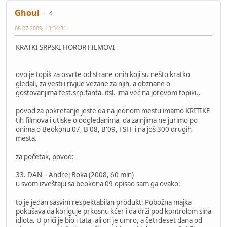
Ghoul
4
08-07-2009, 13:34:31
KRATKI SRPSKI HOROR FILMOVI
ovo je topik za osvrte od strane onih koji su nešto kratko
gledali, za vesti i rivjue vezane za njih, a obznane o
gostovanjima fest.srp.fanta. itsl. ima već na jorovom topiku.
povod za pokretanje jeste da na jednom mestu imamo KRITIKE
tih filmova i utiske o odgledanima, da za njima ne jurimo po
onima o Beokonu 07, B'08, B'09, FSFF i na još 300 drugih
mesta.
za početak, povod:
33. DAN – Andrej Boka (2008, 60 min)
u svom izveštaju sa beokona 09 opisao sam ga ovako:
to je jedan sasvim respektabilan produkt: Pobožna majka
pokušava da koriguje prkosnu kćer i da drži pod kontrolom sina
idiota. U priči je bio i tata, ali on je umro, a četrdeset dana od