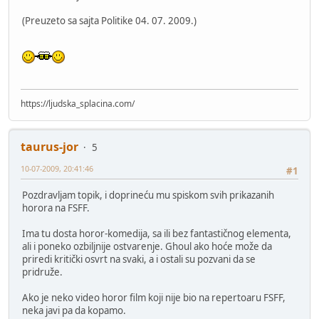
(Preuzeto sa sajta Politike 04. 07. 2009.)
https://ljudska_splacina.com/
taurus-jor
5
10-07-2009, 20:41:46
#1
Pozdravljam topik, i doprineću mu spiskom svih prikazanih
horora na FSFF.
Ima tu dosta horor-komedija, sa ili bez fantastičnog elementa,
ali i poneko ozbiljnije ostvarenje. Ghoul ako hoće može da
priredi kritički osvrt na svaki, a i ostali su pozvani da se
pridruže.
Ako je neko video horor film koji nije bio na repertoaru FSFF,
neka javi pa da kopamo.