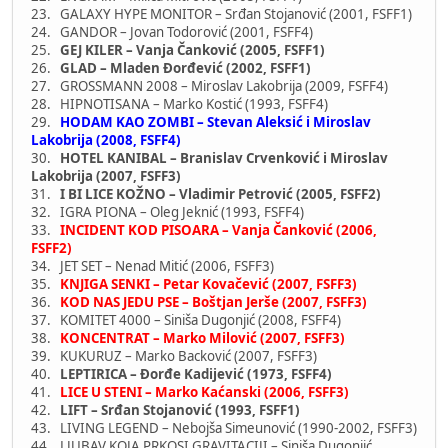
23. GALAXY HYPE MONITOR – Srđan Stojanović (2001, FSFF1)
24. GANDOR – Jovan Todorović (2001, FSFF4)
25.
GEJ KILER – Vanja Čanković (2005, FSFF1)
26.
GLAD – Mladen Đorđević (2002, FSFF1)
27. GROSSMANN 2008 – Miroslav Lakobrija (2009, FSFF4)
28. HIPNOTISANA – Marko Kostić (1993, FSFF4)
29.
HODAM KAO ZOMBI – Stevan Aleksić i Miroslav
Lakobrija (2008, FSFF4)
30.
HOTEL KANIBAL – Branislav Crvenković i Miroslav
Lakobrija (2007, FSFF3)
31.
I BI LICE KOŽNO – Vladimir Petrović (2005, FSFF2)
32. IGRA PIONA – Oleg Jeknić (1993, FSFF4)
33.
INCIDENT KOD PISOARA – Vanja Čanković (2006,
FSFF2)
34. JET SET – Nenad Mitić (2006, FSFF3)
35.
KNJIGA SENKI – Petar Kovačević (2007, FSFF3)
36.
KOD NAS JEDU PSE – Boštjan Jerše (2007, FSFF3)
37. KOMITET 4000 – Siniša Dugonjić (2008, FSFF4)
38.
KONCENTRAT – Marko Milović (2007, FSFF3)
39. KUKURUZ – Marko Backović (2007, FSFF3)
40.
LEPTIRICA – Đorđe Kadijević (1973, FSFF4)
41.
LICE U STENI – Marko Kaćanski (2006, FSFF3)
42.
LIFT – Srđan Stojanović (1993, FSFF1)
43. LIVING LEGEND – Nebojša Simeunović (1990-2002, FSFF3)
44. LJUBAV KOJA PRKOSI GRAVITACIJI – Siniša Dugonjić