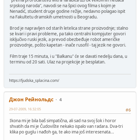
"prema proročanstvu Mitra Tarabića uzrok vekovnih nedaća
srpskog naroda", navodi se na špici ovog filma s kojim je
Nenadić, student druge godine režije, nedavno polagao ispit
na Fakultetu dramskih umetnosti u Beogradu.
Brod je napravljen od starih letelica strane proizvodnje; stalno
se kvari i pravi probleme, pa tako centralni kompjuter govori
isključivo ruski jezik, a prevod obezbeđuje robot američke
proizvodnje, pošto kapetan - inače rusofil - taj jezik ne govori.
Film traje 15 minuta, i u "Balkanu" će se davati nedelju dana, u
terminu od 20 sati. Ulaz na projekcije je besplatan.
https://ljudska_splacina.com/
Джон Рейнольдс
4
29-07-2009, 16:32:05
#6
Ikona mi je bila baš simpatična, ali sad na svoj šok i horor
shvatih da mi je Čudovište nekako ispalo van radara. Dva-tri
klika po guglu i nađoh ga, te ako ima još interesenata...