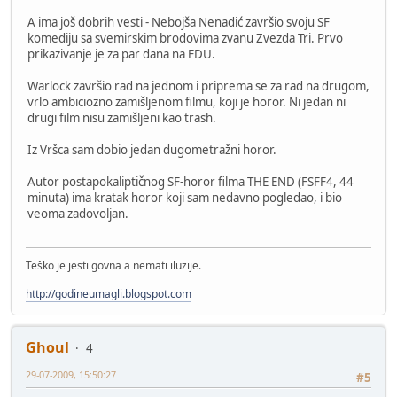
A ima još dobrih vesti - Nebojša Nenadić završio svoju SF
komediju sa svemirskim brodovima zvanu Zvezda Tri. Prvo
prikazivanje je za par dana na FDU.
Warlock završio rad na jednom i priprema se za rad na drugom,
vrlo ambiciozno zamišljenom filmu, koji je horor. Ni jedan ni
drugi film nisu zamišljeni kao trash.
Iz Vršca sam dobio jedan dugometražni horor.
Autor postapokaliptičnog SF-horor filma THE END (FSFF4, 44
minuta) ima kratak horor koji sam nedavno pogledao, i bio
veoma zadovoljan.
Teško je jesti govna a nemati iluzije.
http://godineumagli.blogspot.com
Ghoul
4
29-07-2009, 15:50:27
#5