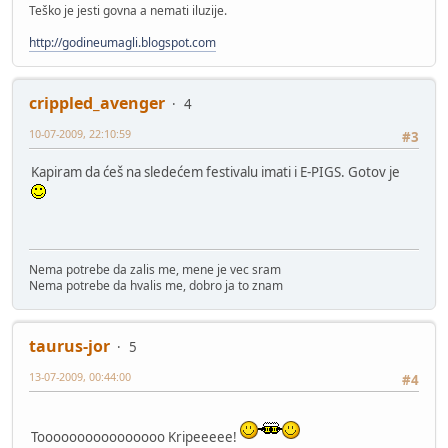
Teško je jesti govna a nemati iluzije.
http://godineumagli.blogspot.com
crippled_avenger
4
10-07-2009, 22:10:59
#3
Kapiram da ćeš na sledećem festivalu imati i E-PIGS. Gotov je
Nema potrebe da zalis me, mene je vec sram
Nema potrebe da hvalis me, dobro ja to znam
taurus-jor
5
13-07-2009, 00:44:00
#4
Toooooooooooooooo Kripeeeee!