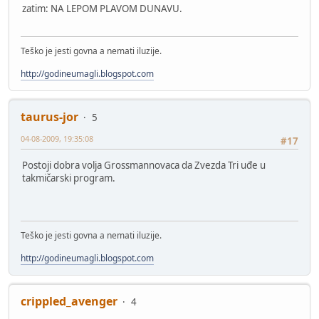
zatim: NA LEPOM PLAVOM DUNAVU.
Teško je jesti govna a nemati iluzije.
http://godineumagli.blogspot.com
taurus-jor
5
04-08-2009, 19:35:08
#17
Postoji dobra volja Grossmannovaca da Zvezda Tri uđe u
takmičarski program.
Teško je jesti govna a nemati iluzije.
http://godineumagli.blogspot.com
crippled_avenger
4