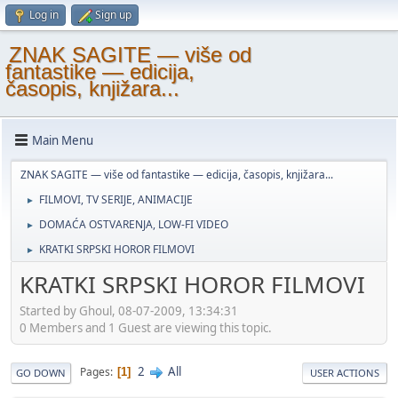
Log in
Sign up
ZNAK SAGITE — više od
fantastike — edicija,
časopis, knjižara...
Main Menu
ZNAK SAGITE — više od fantastike — edicija, časopis, knjižara...
FILMOVI, TV SERIJE, ANIMACIJE
►
DOMAĆA OSTVARENJA, LOW-FI VIDEO
►
KRATKI SRPSKI HOROR FILMOVI
►
KRATKI SRPSKI HOROR FILMOVI
Started by Ghoul, 08-07-2009, 13:34:31
0 Members and 1 Guest are viewing this topic.
2
All
Pages
1
GO DOWN
USER ACTIONS