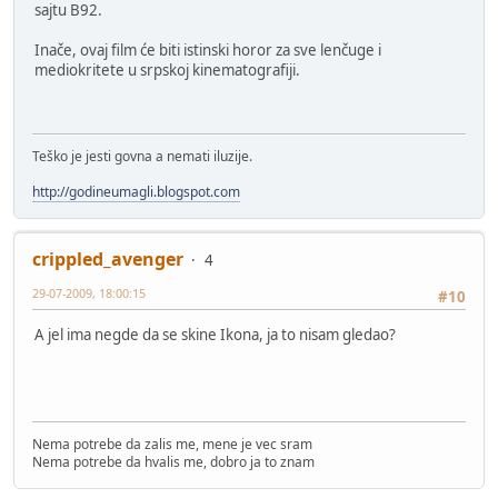
sajtu B92.
Inače, ovaj film će biti istinski horor za sve lenčuge i
mediokritete u srpskoj kinematografiji.
Teško je jesti govna a nemati iluzije.
http://godineumagli.blogspot.com
crippled_avenger
4
29-07-2009, 18:00:15
#10
A jel ima negde da se skine Ikona, ja to nisam gledao?
Nema potrebe da zalis me, mene je vec sram
Nema potrebe da hvalis me, dobro ja to znam