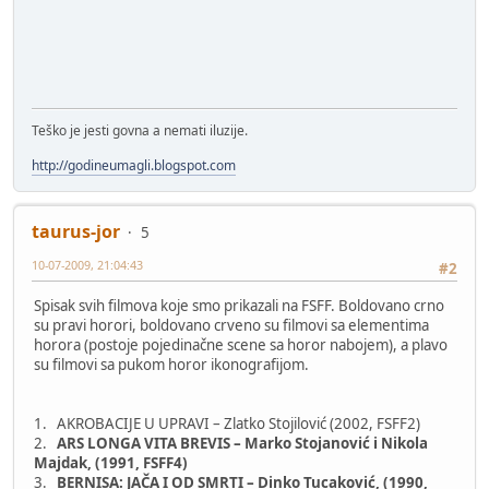
Teško je jesti govna a nemati iluzije.
http://godineumagli.blogspot.com
taurus-jor
5
10-07-2009, 21:04:43
#2
Spisak svih filmova koje smo prikazali na FSFF. Boldovano crno
su pravi horori, boldovano crveno su filmovi sa elementima
horora (postoje pojedinačne scene sa horor nabojem), a plavo
su filmovi sa pukom horor ikonografijom.
1. AKROBACIJE U UPRAVI – Zlatko Stojilović (2002, FSFF2)
2.
ARS LONGA VITA BREVIS – Marko Stojanović i Nikola
Majdak, (1991, FSFF4)
3.
BERNISA: JAČA I OD SMRTI – Dinko Tucaković, (1990,