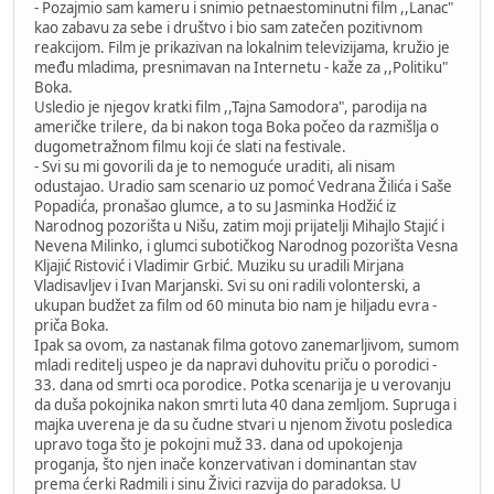
- Pozajmio sam kameru i snimio petnaestominutni film ,,Lanac"
kao zabavu za sebe i društvo i bio sam zatečen pozitivnom
reakcijom. Film je prikazivan na lokalnim televizijama, kružio je
među mladima, presnimavan na Internetu - kaže za ,,Politiku"
Boka.
Usledio je njegov kratki film ,,Tajna Samodora", parodija na
američke trilere, da bi nakon toga Boka počeo da razmišlja o
dugometražnom filmu koji će slati na festivale.
- Svi su mi govorili da je to nemoguće uraditi, ali nisam
odustajao. Uradio sam scenario uz pomoć Vedrana Žilića i Saše
Popadića, pronašao glumce, a to su Jasminka Hodžić iz
Narodnog pozorišta u Nišu, zatim moji prijatelji Mihajlo Stajić i
Nevena Milinko, i glumci subotičkog Narodnog pozorišta Vesna
Kljajić Ristović i Vladimir Grbić. Muziku su uradili Mirjana
Vladisavljev i Ivan Marjanski. Svi su oni radili volonterski, a
ukupan budžet za film od 60 minuta bio nam je hiljadu evra -
priča Boka.
Ipak sa ovom, za nastanak filma gotovo zanemarljivom, sumom
mladi reditelj uspeo je da napravi duhovitu priču o porodici -
33. dana od smrti oca porodice. Potka scenarija je u verovanju
da duša pokojnika nakon smrti luta 40 dana zemljom. Supruga i
majka uverena je da su čudne stvari u njenom životu posledica
upravo toga što je pokojni muž 33. dana od upokojenja
proganja, što njen inače konzervativan i dominantan stav
prema ćerki Radmili i sinu Živici razvija do paradoksa. U