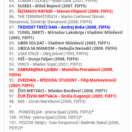
83. STRAVA I UŽAS(t) – Milan Glišić (2007, FSFF4)
84.
SUSEDI – Miloš Bojović (2007, FSFF3)
85.
ŠEJTANOV RATNIK – Stevan Filipović (2006, FSFF2)
86. THE TERMINATORSCH – Marko Cvetković Stevan
Stevanović, Dimitrije Stevanović (2008, FSFF4)
87.
TRIDESET TREĆI DAN – Andrej Boka (2008, FSFF4)
88.
TUNEL SMRTI – Miroslav Lakobrija i Vladimir Milošević
(2002, FSFF1)
89.
UBER SOLDAT – Vladimir Milošević (2005, FSFF1)
90.
UBICA SA MASKOM – Nebojša Nenadić (2009, FSFF4)
91. USKE STAZE – Oleg Jeknić (1995, FSFF4)
92.
VEŠ – Dunja Foljan (2008, FSFF4)
93. VIRUS – Mladen Sopić (2001, FSFF2)
94.
ZABRANJENA LJUBAV – Momčilo Preradović (2009,
FSFF4)
95.
ZVEZDAN – EPIZODA: STUDENT – Filip Markovinović
(2003, FSFF3)
96.
ŽIVI MRTVACI – Mladen Đorđević (2000, FSFF1)
97.
ŽUR ŽIVIH MRTVACA – Siniša Dugonjić (2005, FSFF1)
98. 666 – Zoran Marinković (2006, FSFF3)
+
99. PONEDELJAK - Jelena Spaić (2006, FSFF2)*
100. PETAK - Jelena Spaić (2006, FSFF2)*
101. POZOVI SANJU - Ivan Despotović i Radmilo Stanić (2006,
FSFF2)*