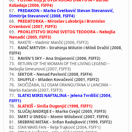
66.
POŠTAR KOJI JE UVEK KUCAO DVA PUTA – Gorski
Kabadaja (2006, FSFF4)
67.
PREDAKON – Marko Cvetković Stevan Stevanović,
Dimitrije Stevanović (2008, FSFF4)
68.
PREDATORKA – Miroslav Lakobrija i Branislav
Crvenković (2007, FSFF3)
69.
PROKLETSTVO IKONE SVETOG TEODORA – Nebojša
Nenadić (2005, FSFF3)
70. RAKETE – Vladimir Mančić (2006, FSFF2)
71.
RANČ MRTVIH – Strahinja Milutin i Miloš Dražić (2008,
FSFF4)
72.
RAVEN'S SKY – Ana Stojanović (2006, FSFF2)
73. RETURN OF THE WOMAN OF THE LIVING LEGEND –
Nebojša Simeunović (2007, FSFF3)
74.
SEKTOR – Nenad Pavlović (2008, FSFF4)
75.
SHUFFLE – Mladen Kovačević (2001, FSFF2)
76. SKOČIŽABA, ILI OSAM ORANGUTANA U LANCIMA –
Marko Kaćanski (2007, FSFF3)
77.
SLATKI MIRIS NAFTALINA – Jelena Tvrdišić (2004,
FSFF1)
78.
SLATKIŠ – Siniša Dugonjić (1998, FSFF1)
79.
SLUČAJ ANDRIJE E – Marko Cvejić (2005, FSFF3)
80.
SMRT U SNEGU – Momir Milošević (2007, FSFF4)
81.
SREBRNI METAK – Srđan Radojković (1999, FSFF2)
82. STAR WARS FAN – Relja Trajković (2004, FSFF1)