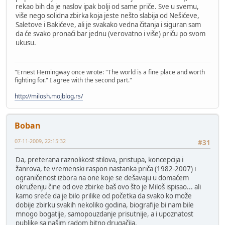
rekao bih da je naslov ipak bolji od same priče. Sve u svemu,
više nego solidna zbirka koja jeste nešto slabija od Nešićeve,
Saletove i Bakićeve, ali je svakako vedna čitanja i siguran sam
da će svako pronaći bar jednu (verovatno i više) priču po svom
ukusu.
"Ernest Hemingway once wrote: "The world is a fine place and worth
fighting for." I agree with the second part."
http://milosh.mojblog.rs/
Boban
07-11-2009, 22:15:32
#31
Da, preterana raznolikost stilova, pristupa, koncepcija i
žanrova, te vremenski raspon nastanka priča (1982-2007) i
ograničenost izbora na one koje se dešavaju u domaćem
okruženju čine od ove zbirke baš ovo što je Miloš ispisao... ali
kamo sreće da je bilo prilike od početka da svako ko može
dobije zbirku svakih nekoliko godina, biografije bi nam bile
mnogo bogatije, samopouzdanje prisutnije, a i upoznatost
publike sa našim radom bitno drugačija.