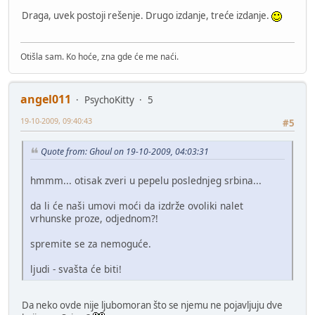
Draga, uvek postoji rešenje. Drugo izdanje, treće izdanje.
Otišla sam. Ko hoće, zna gde će me naći.
angel011
PsychoKitty
5
19-10-2009, 09:40:43
#5
Quote from: Ghoul on 19-10-2009, 04:03:31
hmmm... otisak zveri u pepelu poslednjeg srbina...
da li će naši umovi moći da izdrže ovoliki nalet
vrhunske proze, odjednom?!
spremite se za nemoguće.
ljudi - svašta će biti!
Da neko ovde nije ljubomoran što se njemu ne pojavljuju dve