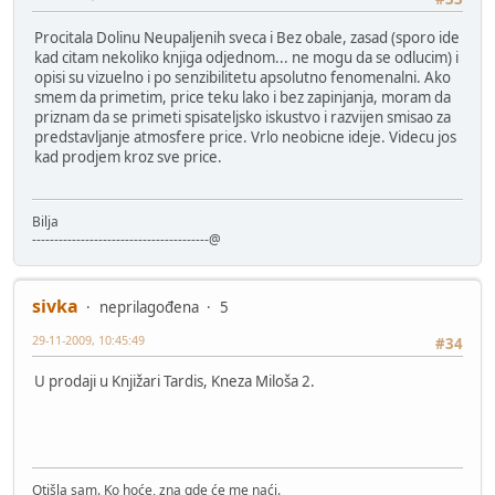
Procitala Dolinu Neupaljenih sveca i Bez obale, zasad (sporo ide
kad citam nekoliko knjiga odjednom... ne mogu da se odlucim) i
opisi su vizuelno i po senzibilitetu apsolutno fenomenalni. Ako
smem da primetim, price teku lako i bez zapinjanja, moram da
priznam da se primeti spisateljsko iskustvo i razvijen smisao za
predstavljanje atmosfere price. Vrlo neobicne ideje. Videcu jos
kad prodjem kroz sve price.
Bilja
----------------------------------------@
sivka
neprilagođena
5
29-11-2009, 10:45:49
#34
U prodaji u Knjižari Tardis, Kneza Miloša 2.
Otišla sam. Ko hoće, zna gde će me naći.