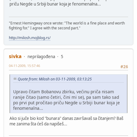
priču Negde u Srbiji bunar koja je fenomenalna...
"Ernest Hemingway once wrote: "The world is a fine place and worth
fighting for." I agree with the second part."
http://milosh.mojblog.rs/
sivka
neprilagođena
5
04-11-2009, 15:57:46
#26
Quote from: Milosh on 03-11-2009, 03:13:25
Upravo čitam Bobanovu zbirku, većinu priča nisam
ranije čitao (samo četiri, čini mi se), pa sam tako sad
po prvi put pročitao priču Negde u Srbiji bunar koja je
fenomenalna...
Ako si juče bio kod "bunara" danas završavaš sa čitanjem? Baš
me zanima šta ćeš da napišeš...