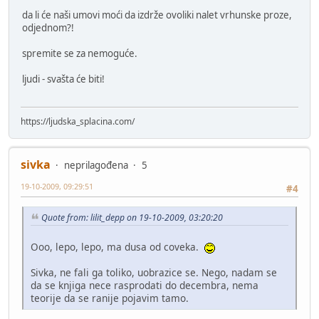
da li će naši umovi moći da izdrže ovoliki nalet vrhunske proze,
odjednom?!
spremite se za nemoguće.
ljudi - svašta će biti!
https://ljudska_splacina.com/
sivka
neprilagođena
5
19-10-2009, 09:29:51
#4
Quote from: lilit_depp on 19-10-2009, 03:20:20
Ooo, lepo, lepo, ma dusa od coveka.
Sivka, ne fali ga toliko, uobrazice se. Nego, nadam se
da se knjiga nece rasprodati do decembra, nema
teorije da se ranije pojavim tamo.