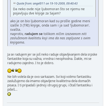
Quote from: angel011 on 19-10-2009, 09:40:43
Da neko ovde nije ljubomoran što se njemu ne
pojavljuju dve knjige za Sajam?
ako je on bio ljubomoran kad su prošle godine meni
izašle 3 (TRI) knjige, onda sam i ja sad 'ljubomoran'.
svašta.
naprotiv,
radujem se
tolikom
ničim izazvanom niti
zasluženom kvalitetu koji ima da nas zapljusne s ovim
knjigama
.
Ja se radujem jer se još neko raduje objavljivanjem dela srpske
fantastike koja su važna, vredna i neophodna. Dakle, mi se
radujemo zajedno. I to je dobro.
Ne bih volela da je ovo sarkazam. Svi koji volimo fantastiku
zaslužujemo da imamo objavljene kvalitetna dela domaćih
pisaca. I ti pripadaš i jednoj i drugoj grupi, i čitaš fantastiku i
pišeš...