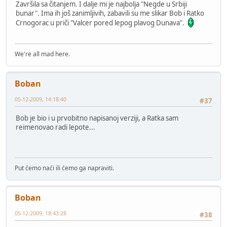
Završila sa čitanjem. I dalje mi je najbolja "Negde u Srbiji
bunar". Ima ih još zanimljivih, zabavili su me slikar Bob i Ratko
Crnogorac u priči "Valcer pored lepog plavog Dunava".
We're all mad here.
Boban
05-12-2009, 14:18:40
#37
Bob je bio i u prvobitno napisanoj verziji, a Ratka sam
reimenovao radi lepote...
Put ćemo naći ili ćemo ga napraviti.
Boban
05-12-2009, 18:43:28
#38