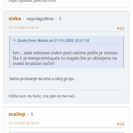
https://ljudska_splacina.com/
sivka
neprilagođena
5
21-10-2009, 07:45:23
#23
Quote from: Boban on 21-10-2009, 02:01:18
hm... zakk editovao sivkin post satima pošto je nastao.
Šta li je kompromitujuće tu stajalo što je uklonjeno na
ovako brutalan način?
Samo priznanje da smo u istoj grupi...
Otišla sam. Ko hoće, zna gde će me naći.
scallop
5
21-10-2009, 08:36:03
#24