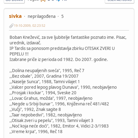
sivka
neprilagođena
5
19-10-2009, 02:23:52
Boban Knežević, za sve ljubitelje fantastike poznato ime. Pisac,
urednik, izdavač.
IP Tardis sa ponosom predstavlja zbirku OTISAK ZVERI U
PEPELU !!!
Izabrane priče iz perioda od 1982. Do 2007. godine.
,,Dolina neupaljenih sveća", 1995, Reč 7
,,Bez obale", 2007, Gradina 19/2007
,,Naselje Sunca", 1988, Tamni vilajet 1
,,Valcer pored lepog plavog Dunava", 1990, neobjavljeno
,,Prosjak i kockar", 1994, Sveske 20
,,Lovac Grahus, možda", 1997, neobjavljeno
,,Negde u Srbiji bunar", 1996, Književna reč 481/482
,,Vučji", 1992, Znak sagite 8
,,Taar nepobedivi", 1982, neobjavljeno
,,Otisak zveri u pepelu", 1993, Tamni vilajet 3
,,Noć koja neće doći", 1982, Emitor 4, Vidici 2-3/1983
,,Vreme krpa", 1996, Reč 18