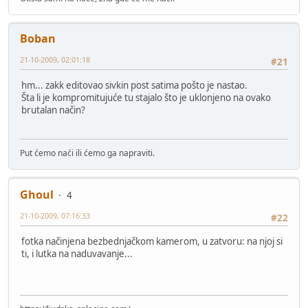
Boban
21-10-2009, 02:01:18
#21
hm... zakk editovao sivkin post satima pošto je nastao.
Šta li je kompromitujuće tu stajalo što je uklonjeno na ovako
brutalan način?
Put ćemo naći ili ćemo ga napraviti.
Ghoul
4
21-10-2009, 07:16:33
#22
fotka načinjena bezbednjačkom kamerom, u zatvoru: na njoj si
ti, i lutka na naduvavanje...