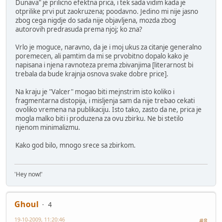
Dunava" je prilicno efektna prica, i tek sada vidim kada je
otprilike prvi put zaokruzena; poodavno. Jedino mi nije jasno
zbog cega nigdje do sada nije objavljena, mozda zbog
autorovih predrasuda prema njoj; ko zna?
Vrlo je moguce, naravno, da je i moj ukus za citanje generalno
poremecen, ali pamtim da mi se prvobitno dopalo kako je
napisana i njena ravnoteza prema zbivanjima [literarnost bi
trebala da bude krajnja osnova svake dobre price].
Na kraju je "Valcer" mogao biti mejnstrim isto koliko i
fragmentarna distopija, i misljenja sam da nije trebao cekati
ovoliko vremena na publikaciju. Isto tako, zasto da ne, prica je
mogla malko biti i produzena za ovu zbirku. Ne bi stetilo
njenom minimalizmu.
Kako god bilo, mnogo srece sa zbirkom.
'Hey now!'
Ghoul
4
19-10-2009, 11:20:46
#8