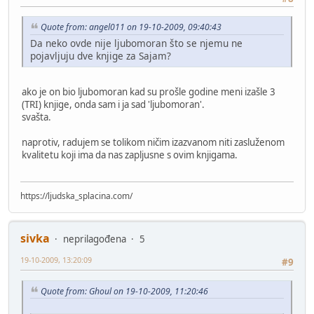
Quote from: angel011 on 19-10-2009, 09:40:43
Da neko ovde nije ljubomoran što se njemu ne
pojavljuju dve knjige za Sajam?
ako je on bio ljubomoran kad su prošle godine meni izašle 3
(TRI) knjige, onda sam i ja sad 'ljubomoran'.
svašta.
naprotiv, radujem se tolikom ničim izazvanom niti zasluženom
kvalitetu koji ima da nas zapljusne s ovim knjigama.
https://ljudska_splacina.com/
sivka
neprilagođena
5
19-10-2009, 13:20:09
#9
Quote from: Ghoul on 19-10-2009, 11:20:46