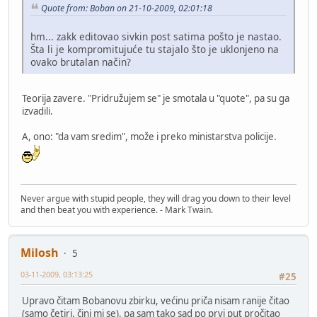
Quote from: Boban on 21-10-2009, 02:01:18
hm... zakk editovao sivkin post satima pošto je nastao.
Šta li je kompromitujuće tu stajalo što je uklonjeno na
ovako brutalan način?
Teorija zavere. "Pridružujem se" je smotala u "quote", pa su ga
izvadili.
A, ono: "da vam sredim", može i preko ministarstva policije.
Never argue with stupid people, they will drag you down to their level
and then beat you with experience. - Mark Twain.
Milosh
5
03-11-2009, 03:13:25
#25
Upravo čitam Bobanovu zbirku, većinu priča nisam ranije čitao
(samo četiri, čini mi se), pa sam tako sad po prvi put pročitao