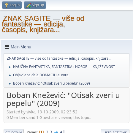
Log in
Sign up
ZNAK SAGITE — više od
fantastike — edicija,
časopis, knjižara...
Main Menu
ZNAK SAGITE — više od fantastike — edicija, časopis, knjižara...
NAUČNA FANTASTIKA, FANTASTIKA i HOROR — KNJIŽEVNOST
►
Objavljena dela DOMAĆIH autora
►
Boban Knežević: "Otisak zveri u pepelu" (2009)
►
Boban Knežević: "Otisak zveri u
pepelu" (2009)
Started by sivka, 19-10-2009, 02:23:52
0 Members and 1 Guest are viewing this topic.
2
3
All
Pages
1
GO DOWN
USER ACTIONS