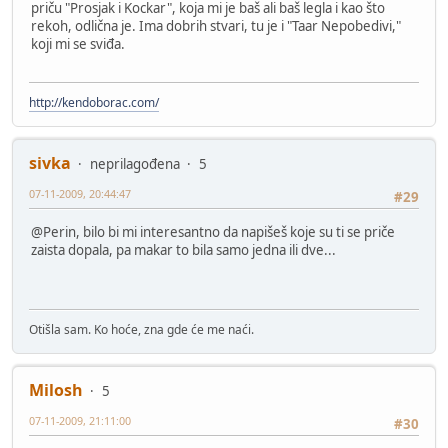
priču "Prosjak i Kockar", koja mi je baš ali baš legla i kao što
rekoh, odlična je. Ima dobrih stvari, tu je i "Taar Nepobedivi,"
koji mi se sviđa.
http://kendoborac.com/
sivka
neprilagođena
5
07-11-2009, 20:44:47
#29
@Perin, bilo bi mi interesantno da napišeš koje su ti se priče
zaista dopala, pa makar to bila samo jedna ili dve...
Otišla sam. Ko hoće, zna gde će me naći.
Milosh
5
07-11-2009, 21:11:00
#30