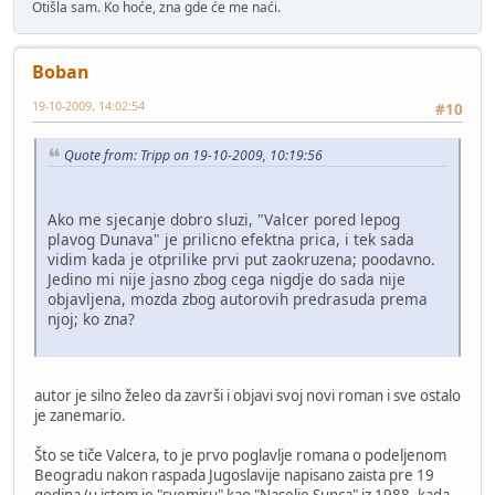
Otišla sam. Ko hoće, zna gde će me naći.
Boban
19-10-2009, 14:02:54
#10
Quote from: Tripp on 19-10-2009, 10:19:56
Ako me sjecanje dobro sluzi, "Valcer pored lepog
plavog Dunava" je prilicno efektna prica, i tek sada
vidim kada je otprilike prvi put zaokruzena; poodavno.
Jedino mi nije jasno zbog cega nigdje do sada nije
objavljena, mozda zbog autorovih predrasuda prema
njoj; ko zna?
autor je silno želeo da završi i objavi svoj novi roman i sve ostalo
je zanemario.
Što se tiče Valcera, to je prvo poglavlje romana o podeljenom
Beogradu nakon raspada Jugoslavije napisano zaista pre 19