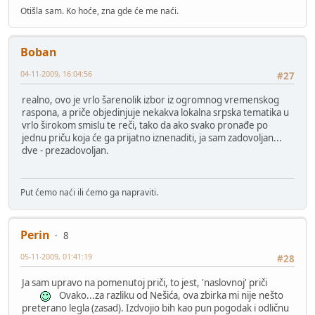
Otišla sam. Ko hoće, zna gde će me naći.
Boban
04-11-2009, 16:04:56
#27
realno, ovo je vrlo šarenolik izbor iz ogromnog vremenskog
raspona, a priče objedinjuje nekakva lokalna srpska tematika u
vrlo širokom smislu te reči, tako da ako svako pronađe po
jednu priču koja će ga prijatno iznenaditi, ja sam zadovoljan...
dve - prezadovoljan.
Put ćemo naći ili ćemo ga napraviti.
Perin
8
05-11-2009, 01:41:19
#28
Ja sam upravo na pomenutoj priči, to jest, 'naslovnoj' priči
Ovako...za razliku od Nešića, ova zbirka mi nije nešto
preterano legla (zasad). Izdvojio bih kao pun pogodak i odličnu