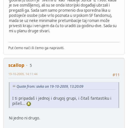
godina (u istom je "svemiru" kao "Naselje Sunca" iz 1988. kada
je sve osmišljeno), ali su se onda istorijski događaji ubrzali i
pregazili ga. Sada sam samo promenio dva sporedna lika u
postojeće osobe (obe vrlo poznata u srpskom SF fandomu),
mada se uz neke minimalne pretumbacije taj roman može
privesti kraju i verujem da ću to uraditi za godinu-dve. Sada su
mi u planu druge stvari.
Put ćemo naći ili ćemo ga napraviti.
scallop
5
19-10-2009, 14:11:44
#11
Quote from: sivka on 19-10-2009, 13:20:09
I ti pripadaš i jednoj i drugoj grupi, i čitaš fantastiku i
pišeš...
Ni jedno ni drugo.