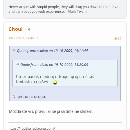
Never argue with stupid people, they will drag you down to their level
and then beat you with experience. - Mark Twain.
Ghoul
4
19-10-2009, 14:48:57
#12
Quote from: scallop on 19-10-2009, 14:11:44
Quote from: sivka on 19-10-2009, 13:20:09
I ti pripadaš i jednoj i drugoj grupi, i čitaš
fantastiku i pišeš...
Ni jedno ni drugo.
Možda ste vi u pravu, ali se ja sa time ne slažem.
https://ljudska_splacina.com/