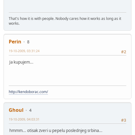
That's how it is with people. Nobody cares how it works as long as it
works.
Perin
8
19-10-2009, 03:31:24
#2
Ja kupujem...
http://kendoborac.com/
Ghoul
4
19-10-2009, 04:03:31
#3
hmmm... otisak zveri u pepelu poslednjeg srbina...