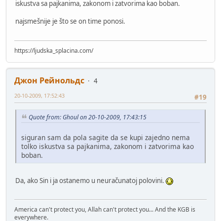
iskustva sa pajkanima, zakonom i zatvorima kao boban.
najsmešnije je što se on time ponosi.
https://ljudska_splacina.com/
Джон Рейнольдс
4
20-10-2009, 17:52:43
#19
Quote from: Ghoul on 20-10-2009, 17:43:15
siguran sam da pola sagite da se kupi zajedno nema
tolko iskustva sa pajkanima, zakonom i zatvorima kao
boban.
Da, ako Sin i ja ostanemo u neuračunatoj polovini.
America can't protect you, Allah can't protect you... And the KGB is
everywhere.