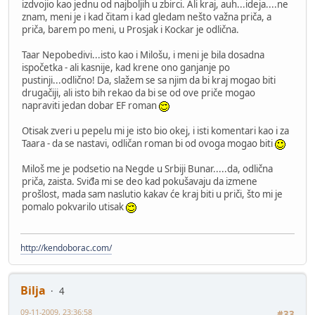
izdvojio kao jednu od najboljih u zbirci. Ali kraj, auh...ideja....ne
znam, meni je i kad čitam i kad gledam nešto važna priča, a
priča, barem po meni, u Prosjak i Kockar je odlična.
Taar Nepobedivi...isto kao i Milošu, i meni je bila dosadna
ispočetka - ali kasnije, kad krene ono ganjanje po
pustinji...odlično! Da, slažem se sa njim da bi kraj mogao biti
drugačiji, ali isto bih rekao da bi se od ove priče mogao
napraviti jedan dobar EF roman
Otisak zveri u pepelu mi je isto bio okej, i isti komentari kao i za
Taara - da se nastavi, odličan roman bi od ovoga mogao biti
Miloš me je podsetio na Negde u Srbiji Bunar.....da, odlična
priča, zaista. Sviđa mi se deo kad pokušavaju da izmene
prošlost, mada sam naslutio kakav će kraj biti u priči, što mi je
pomalo pokvarilo utisak
http://kendoborac.com/
Bilja
4
09-11-2009, 23:36:58
#33