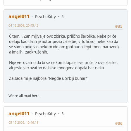
angel011
PsychoKitty
5
04-12-2009, 20:45:43
#35
Čitam... Zanimljiva je ovo zbirka, prilično šarolika. Neke priče
deluju kao da ih je autor pisao za sebe, vrlo lično, neke kao da
se samo poigrao nekom idejom (potpuno legitimno, naravno),
a ima ih i zaokruženih.
Nije verovatno da bi se nekom dopale sve priče iz ove zbirke,
ali jeste verovatno da bi se mnogima dopala bar neka.
Za sada mi je najbolja "Negde u Srbiji bunar".
We're all mad here.
angel011
PsychoKitty
5
05-12-2009, 10:46:11
#36