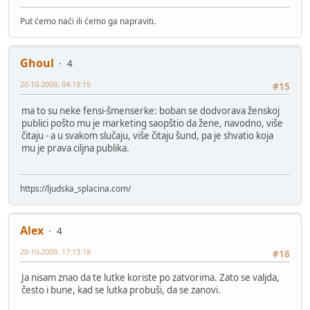
Put ćemo naći ili ćemo ga napraviti.
Ghoul
4
20-10-2009, 04:19:15
#15
ma to su neke fensi-šmenserke: boban se dodvorava ženskoj
publici pošto mu je marketing saopštio da žene, navodno, više
čitaju - a u svakom slučaju, više čitaju šund, pa je shvatio koja
mu je prava ciljna publika.
https://ljudska_splacina.com/
Alex
4
20-10-2009, 17:13:18
#16
Ja nisam znao da te lutke koriste po zatvorima. Zato se valjda,
često i bune, kad se lutka probuši, da se zanovi.