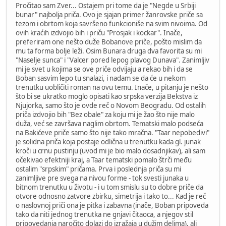
Pročitao sam Zver... Ostajem pri tome da je "Negde u Srbiji
bunar" najbolja priča. Ovo je sjajan primer žanrovske priče sa
tezom i obrtom koja savršeno funkcioniše na svim nivoima. Od
ovih kraćih izdvojio bih i priču "Prosjak i kockar". Inače,
preferiram one nešto duže Bobanove priče, pošto mislim da
mu ta forma bolje leži. Osim Bunara druga dva favorita su mi
"Naselje sunca" i "Valcer pored lepog plavog Dunava". Zanimljiv
mi je svet u kojima se ove priče odvijaju a rekao bih i da se
Boban sasvim lepo tu snalazi, i nadam se da će u nekom
trenutku uobličiti roman na ovu temu. Inače, u pitanju je nešto
što bi se ukratko moglo opisati kao srpska verzija Bekstva iz
Njujorka, samo što je ovde reč o Novom Beogradu. Od ostalih
priča izdvojio bih "Bez obale" za koju mi je žao što nije malo
duža, već se završava naglim obrtom. Tematski malo podseća
na Bakićeve priče samo što nije tako mračna. "Taar nepobedivi"
je solidna priča koja postaje odlična u trenutku kada gl. junak
kroči u crnu pustinju (uvod mi je bio malo dosadnjikav), ali sam
očekivao efektniji kraj, a Taar tematski pomalo štrči među
ostalim "srpskim" pričama. Prva i poslednja priča su mi
zanimljive pre svega na nivou forme - tok svesti junaka u
bitnom trenutku u životu - i u tom smislu su to dobre priče da
otvore odnosno zatvore zbirku, simetrija i tako to... Kad je reč
o naslovnoj priči ona je pitka i zabavna (inače, Boban pripoveda
tako da niti jednog trenutka ne gnjavi čitaoca, a njegov stil
pripovedanja naročito dolazi do izražaja u dužim delima), ali