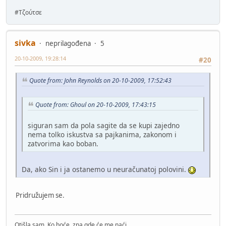
#Τζούτσε
sivka
neprilagođena
5
20-10-2009, 19:28:14
#20
Quote from: John Reynolds on 20-10-2009, 17:52:43
Quote from: Ghoul on 20-10-2009, 17:43:15
siguran sam da pola sagite da se kupi zajedno
nema tolko iskustva sa pajkanima, zakonom i
zatvorima kao boban.
Da, ako Sin i ja ostanemo u neuračunatoj polovini.
Pridružujem se.
Otišla sam. Ko hoće, zna gde će me naći.