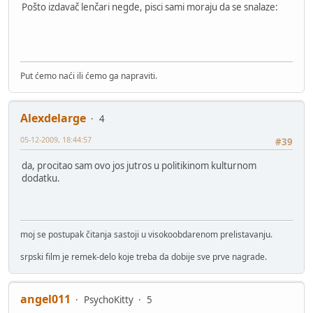
Pošto izdavač lenčari negde, pisci sami moraju da se snalaze:
Put ćemo naći ili ćemo ga napraviti.
Alexdelarge
4
05-12-2009, 18:44:57
#39
da, procitao sam ovo jos jutros u politikinom kulturnom
dodatku.
moj se postupak čitanja sastoji u visokoobdarenom prelistavanju.
srpski film je remek-delo koje treba da dobije sve prve nagrade.
angel011
PsychoKitty
5