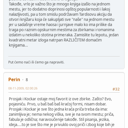
Takođe, vrlo je važno što je mnogo knjiga izašlo na jednom
mestu, jer to dodatno doprinosi opštoj popularnosti i lakoj
nalazljivosti, pa u tom smislu podržavam Tardisovu akciju da
otvori knjižaru koja će sakupljati sve "naše" na jednom mestu
jer u sadašnje vreme haosa i jurnjave malo ko ima prilike da
traga po raznim opskurnim mestima za zbirkama i romanima
izdatim u nekoliko stotina primeraka. Zamislite tu lepotu, jedan
kvadratni metar izloga natrpan RAZLIČITIM domaćim
knjigama...
Put ćemo naći ili ćemo ga napraviti.
Perin
8
08-11-2009, 02:00:26
#32
Prosjak i Kockar ostaje moj favorit iz ove zbirke. Zašto? Evo,
pojasniću. Prvo, u baš baš baš kraćoj formi, nisam dobar.
Prosjak i Kockar je sve što jedna kraća priča treba da ima:
zanimljiva je; nema nekog viška, sve je na svom mestu; priča,
fabula je odlična; naravoučenije takođe. Stil pisanja, jezika,
ideja....to je sve što me je privuklo ovoj priči i zbog koje bih je