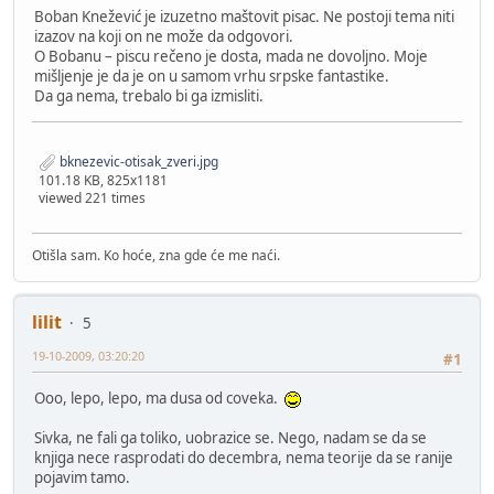
Boban Knežević je izuzetno maštovit pisac. Ne postoji tema niti
izazov na koji on ne može da odgovori.
O Bobanu – piscu rečeno je dosta, mada ne dovoljno. Moje
mišljenje je da je on u samom vrhu srpske fantastike.
Da ga nema, trebalo bi ga izmisliti.
bknezevic-otisak_zveri.jpg
101.18 KB, 825x1181
viewed 221 times
Otišla sam. Ko hoće, zna gde će me naći.
lilit
5
19-10-2009, 03:20:20
#1
Ooo, lepo, lepo, ma dusa od coveka.
Sivka, ne fali ga toliko, uobrazice se. Nego, nadam se da se
knjiga nece rasprodati do decembra, nema teorije da se ranije
pojavim tamo.