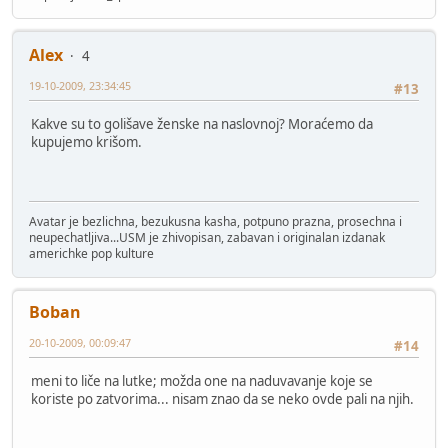
Alex
4
19-10-2009, 23:34:45
#13
Kakve su to golišave ženske na naslovnoj? Moraćemo da
kupujemo krišom.
Avatar je bezlichna, bezukusna kasha, potpuno prazna, prosechna i
neupechatljiva...USM je zhivopisan, zabavan i originalan izdanak
americhke pop kulture
Boban
20-10-2009, 00:09:47
#14
meni to liče na lutke; možda one na naduvavanje koje se
koriste po zatvorima... nisam znao da se neko ovde pali na njih.