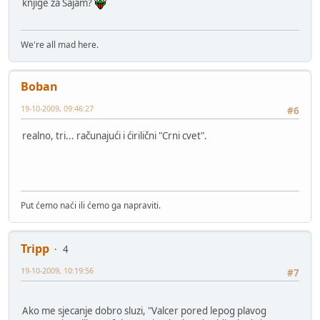
knjige za Sajam?
We're all mad here.
Boban
19-10-2009, 09:46:27
#6
realno, tri... računajući i ćirilični "Crni cvet".
Put ćemo naći ili ćemo ga napraviti.
Tripp
4
19-10-2009, 10:19:56
#7
Ako me sjecanje dobro sluzi, "Valcer pored lepog plavog