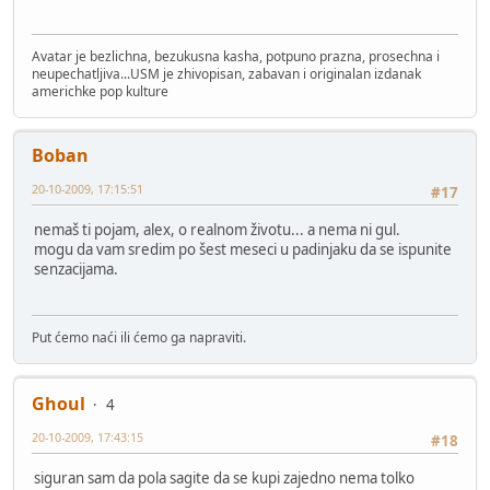
Avatar je bezlichna, bezukusna kasha, potpuno prazna, prosechna i
neupechatljiva...USM je zhivopisan, zabavan i originalan izdanak
americhke pop kulture
Boban
20-10-2009, 17:15:51
#17
nemaš ti pojam, alex, o realnom životu... a nema ni gul.
mogu da vam sredim po šest meseci u padinjaku da se ispunite
senzacijama.
Put ćemo naći ili ćemo ga napraviti.
Ghoul
4
20-10-2009, 17:43:15
#18
siguran sam da pola sagite da se kupi zajedno nema tolko