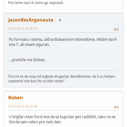
Put ćemo naći ili ćemo ga napraviti.
JasonBezArgonauta
4
15-01-2010, 03:20:14
#5
Po formatu i obimu, slična Bobanovim Monolitima. Mislim da ih
ima 7, ali nisam siguran.
...preteče me Boban.
Čini mi se da ovaj zid izgleda drugačije. Bendžamine, da li su Sedam
zapovesti iste kao što su bile ranije?
Boban
15-01-2010, 03:22:48
#6
U knjižari Alan Ford ima da se kupi bar pet različitih, tako mi se
čini da sam video pre neki dan.