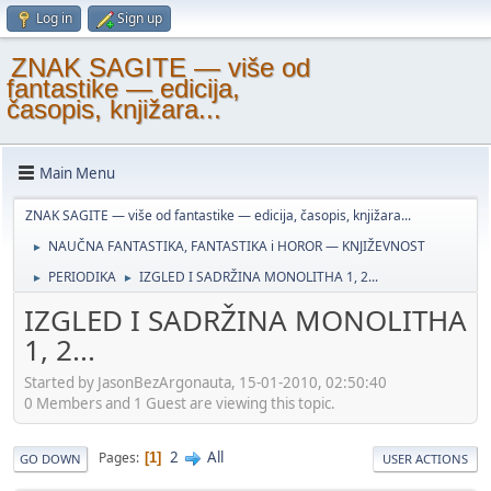
Log in
Sign up
ZNAK SAGITE — više od
fantastike — edicija,
časopis, knjižara...
Main Menu
ZNAK SAGITE — više od fantastike — edicija, časopis, knjižara...
NAUČNA FANTASTIKA, FANTASTIKA i HOROR — KNJIŽEVNOST
►
PERIODIKA
IZGLED I SADRŽINA MONOLITHA 1, 2...
►
►
IZGLED I SADRŽINA MONOLITHA
1, 2...
Started by JasonBezArgonauta, 15-01-2010, 02:50:40
0 Members and 1 Guest are viewing this topic.
2
All
Pages
1
GO DOWN
USER ACTIONS