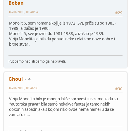
Boban
16-01-2010, 01:40:54
#29
Monolit 6, sem romana koji je iz 1972. SVE priče su od 1983-
1988; a izašao je 1990.
Monolit 5, sve je između 1981-1988, a izašao je 1989.
Vizija Monolita je bila da ponudi neke relativno nove dobre i
bitne stvari.
Put ćemo naći ili ćemo ga napraviti.
Ghoul
4
16-01-2010, 01:46:08
#30
Viziju Monolita bilo je mnogo lakše sprovesti u vreme kada su
*autorska prava* bila samo nekakva fantazija tamo nekih
dokonih zapadnjaka s kojom niko ovde nema nameru da se
zamlaćuje...