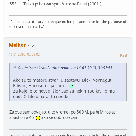
553. Tesko je biti vampir - Viktoria Faust (2001.)
"Realism is a literary technique no longer adequate for the purpose of
representing reality."
Melkor
5
16-01-2010, 02:09:02
#33
Quote from: JasonBezArgonauta on 16-01-2010, 01:51:55
Ako su te matore stvari u sastavu: Dick, Vonnegut,
Ellison, Harrison... ja sam
Za koje je to novce išlo? Sad su nekih 180 kn. To mu
dođe 2 kilo dinara, tu negde.
Za ove sam odvajao, u to vreme, po 50DM, pa bi Miroslav
spustio na 45
ako se dobro secam.
"Realism is a literary technique no longer adequate for the purpose of