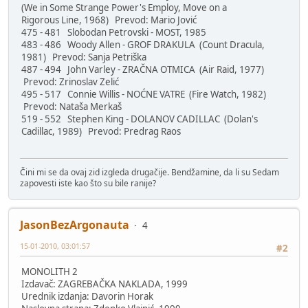
(We in Some Strange Power's Employ, Move on a
Rigorous Line, 1968) Prevod: Mario Jović
475 - 481 Slobodan Petrovski - MOST, 1985
483 - 486 Woody Allen - GROF DRAKULA (Count Dracula,
1981) Prevod: Sanja Petriška
487 - 494 John Varley - ZRAČNA OTMICA (Air Raid, 1977)
Prevod: Zrinoslav Zelić
495 - 517 Connie Willis - NOĆNE VATRE (Fire Watch, 1982)
Prevod: Nataša Merkaš
519 - 552 Stephen King - DOLANOV CADILLAC (Dolan's
Cadillac, 1989) Prevod: Predrag Raos
Čini mi se da ovaj zid izgleda drugačije. Bendžamine, da li su Sedam
zapovesti iste kao što su bile ranije?
JasonBezArgonauta
4
15-01-2010, 03:01:57
#2
MONOLITH 2
Izdavač: ZAGREBAČKA NAKLADA, 1999
Urednik izdanja: Davorin Horak