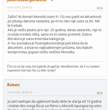
4
15-01-2010, 23:45:52
#24
Zašto? Ni domaći Monoliti (osim 9 i 10) nisu patili od aktuelnosti
po pitanju datuma nastanka, pa im to niko nije uzeo za zlo. Niti
bi trebalo.
Ako je nešto pisano pre npr. 20 godina, danas zastarelo, nije to
ni onda vredelo ništa, samo mi to nismo primetili. Dobra
literatura je vanvremenska kategorija.
A i ko zna kakva je finansijska kondicija potrebna da se
aktuelnim, a stvarno najkvalitetnijim pričama, bez ikakvih
kompromisa, popuni nešto veličine Monolita.
Čini mi se da ovaj zid izgleda drugačije. Bendžamine, da li su Sedam
zapovesti iste kao što su bile ranije?
Boban
16-01-2010, 00:54:16
#25
Ja sam nastojao da uglavnom budu dela ne starija od 10 godina
i znatan deo svega što je uvršteno u Monolit ispunjava taj uslov.