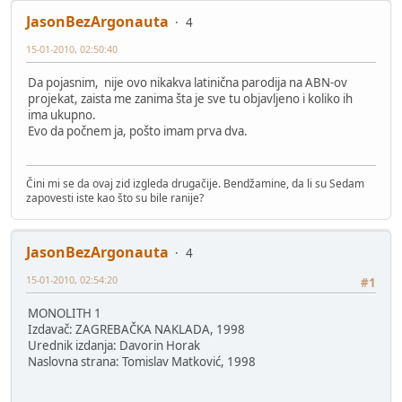
JasonBezArgonauta
4
15-01-2010, 02:50:40
Da pojasnim, nije ovo nikakva latinična parodija na ABN-ov
projekat, zaista me zanima šta je sve tu objavljeno i koliko ih
ima ukupno.
Evo da počnem ja, pošto imam prva dva.
Čini mi se da ovaj zid izgleda drugačije. Bendžamine, da li su Sedam
zapovesti iste kao što su bile ranije?
JasonBezArgonauta
4
15-01-2010, 02:54:20
#1
MONOLITH 1
Izdavač: ZAGREBAČKA NAKLADA, 1998
Urednik izdanja: Davorin Horak
Naslovna strana: Tomislav Matković, 1998