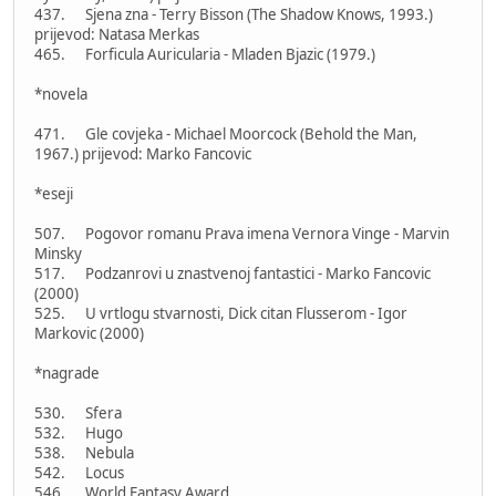
437. Sjena zna - Terry Bisson (The Shadow Knows, 1993.)
prijevod: Natasa Merkas
465. Forficula Auricularia - Mladen Bjazic (1979.)
*novela
471. Gle covjeka - Michael Moorcock (Behold the Man,
1967.) prijevod: Marko Fancovic
*eseji
507. Pogovor romanu Prava imena Vernora Vinge - Marvin
Minsky
517. Podzanrovi u znastvenoj fantastici - Marko Fancovic
(2000)
525. U vrtlogu stvarnosti, Dick citan Flusserom - Igor
Markovic (2000)
*nagrade
530. Sfera
532. Hugo
538. Nebula
542. Locus
546. World Fantasy Award