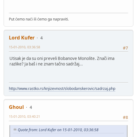
Put ćemo naći ili ćemo ga napraviti.
Lord Kufer
4
15-01-2010, 03:36:58
#7
Utisak je da su oni preveli Bobanove Monolite. Znači ima
razlike? Ja baš i ne znam tačno sadržaj...
http://www.rastko.rs/knjizevnost/slobodanskerovic/sadrzaj.php
Ghoul
4
15-01-2010, 03:40:21
#8
Quote from: Lord Kufer on 15-01-2010, 03:36:58