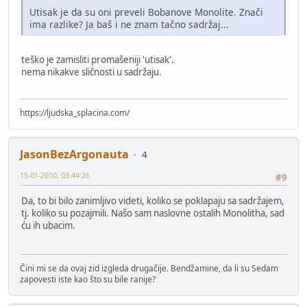
Utisak je da su oni preveli Bobanove Monolite. Znači
ima razlike? Ja baš i ne znam tačno sadržaj...
teško je zamisliti promašeniji 'utisak'.
nema nikakve sličnosti u sadržaju.
https://ljudska_splacina.com/
JasonBezArgonauta
4
15-01-2010, 03:44:26
#9
Da, to bi bilo zanimljivo videti, koliko se poklapaju sa sadržajem,
tj. koliko su pozajmili. Našo sam naslovne ostalih Monolitha, sad
ću ih ubacim.
Čini mi se da ovaj zid izgleda drugačije. Bendžamine, da li su Sedam
zapovesti iste kao što su bile ranije?