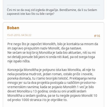
Čini mi se da ovaj zid izgleda drugačije. Bendžamine, da li su Sedam
zapovesti iste kao što su bile ranije?
Boban
15-01-2010, 04:56:22
#16
Pre nego što je započet Monolith, bilo je kontakta sa mnom da
im zapravo prepustim naziv Monolit, da ga nastave.
Ne sećam se koji broj Monolita je tada bio aktuelan, niti su mi
svi detalji ponude bili jasni ni onda niti ikad, pa od svega toga
nije ispalo ništa.
Koncepcija Monolitha je potpuno ista kao Monolita, ali nije to
neka posebna mudrost, jedan roman, ostalo priče i novele,
poneka domaća, tu i tamo teorijski tekstić. Preklapanja nema
mnogo jer su ta dva projekta postojala u različitim prostorno-
vremenskim ravnima; kada se pojavio Monolith 1 već je bilo
devet Monolita u 13 godina; onda su oni uradili sedam
Monolitha u sedam godina, pa se tu negde pojavio Monolit 10
od preko 1000 stranica i to je otprilike to.