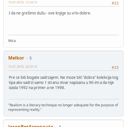
15-01-2010, 12:24:15
#22
I da ne grešimo dušu - ove knjige su vrlo dobre.
Mica
Melkor
5
15-01-2010, 20:20:19
#23
Pre ce biti bogate sadrzajem. Ne moze biti "dobra" kolekcija tog
tipa ako sadrzi samo 1 stranu stvar napisanu u 90-im a da nije
izasla 1992 na primer a ne 1998.
"Realism is a literary technique no longer adequate for the purpose of
representing reality."
JasonBezArgonauta