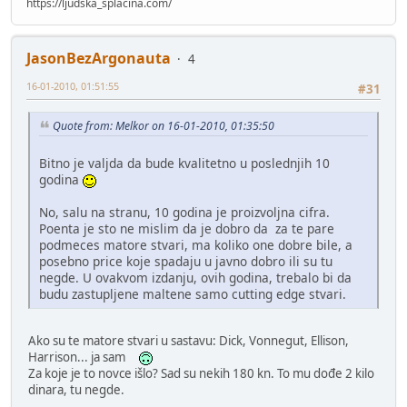
https://ljudska_splacina.com/
JasonBezArgonauta
4
16-01-2010, 01:51:55
#31
Quote from: Melkor on 16-01-2010, 01:35:50
Bitno je valjda da bude kvalitetno u poslednjih 10
godina
No, salu na stranu, 10 godina je proizvoljna cifra.
Poenta je sto ne mislim da je dobro da za te pare
podmeces matore stvari, ma koliko one dobre bile, a
posebno price koje spadaju u javno dobro ili su tu
negde. U ovakvom izdanju, ovih godina, trebalo bi da
budu zastupljene maltene samo cutting edge stvari.
Ako su te matore stvari u sastavu: Dick, Vonnegut, Ellison,
Harrison... ja sam
Za koje je to novce išlo? Sad su nekih 180 kn. To mu dođe 2 kilo
dinara, tu negde.