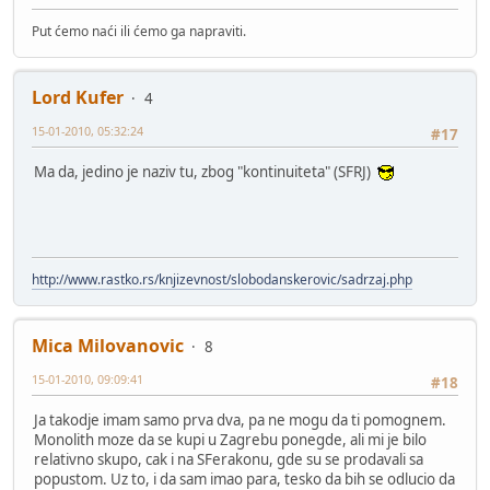
Put ćemo naći ili ćemo ga napraviti.
Lord Kufer
4
15-01-2010, 05:32:24
#17
Ma da, jedino je naziv tu, zbog "kontinuiteta" (SFRJ)
http://www.rastko.rs/knjizevnost/slobodanskerovic/sadrzaj.php
Mica Milovanovic
8
15-01-2010, 09:09:41
#18
Ja takodje imam samo prva dva, pa ne mogu da ti pomognem.
Monolith moze da se kupi u Zagrebu ponegde, ali mi je bilo
relativno skupo, cak i na SFerakonu, gde su se prodavali sa
popustom. Uz to, i da sam imao para, tesko da bih se odlucio da