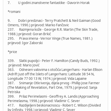
7. U godini znanstvene fantastike - Davorin Horak
*romani
9. Dobri predznaci - Terry Pratchett & Neil Gaiman (Good
Omens, 1990.) prijevod: Marko Fančovic
237. Razmjena kože - George R.R. Martin (The Skin Trade,
1988.) prijevod: Goran Brkić
295. Prava imena - Vernor Vinge (True Names, 1981.)
prijevod: Igor Zaborski
*price
339. Slatki pupoljci - Peter F. Hamilton (Candy Buds, 1992.)
prijevod: Mario Jović
363. Odnesen valovima s otočića Langerhans - Harlan Ellison
(Adrift Just off the Islets of Langerhans: Latitude 38 54 N,
Longitude 77 00 13 W, 1974.) prijevod: Vida Lapaine
387. Snimanje Otkrivenja, dijela prvog - Phillip Jose Farmer
(The Making of Revelation, Part One, 1979.) prijevod: Sanja
Petriska
399. Prilaz Perimelasmi - Geoffrey A. Landis (Approaching
Perimelasma, 1998.) prijevod: Vladimir C. Sever
417. Razdijeljeni beskonacnoscu - Robert C. Wilson (Divided
by Infinity, 1998.) prijevod: Vladimir C. Sever