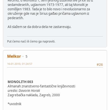
Recimo, u Monolitu 1, sem jednog izuzetka sve priče su iz
sedamdesetih, uglavnom 1973-1977, ali taj Monolit je
osmišljen 1983. Tada je to bilo novo i revolucionarno za
okruženje gde nas je Sirius gađao pričama uglavnom iz
pedesetih.
Ali slažem se da dobra dela ne zastarevaju.
Put ćemo naći ili ćemo ga napraviti.
Melkor
5
16-01-2010, 01:24:57
#26
MONOLITH 003
Almanah znanstveno-fantastične književnosti
uredio: Davorin Horak
Zagrebačka naklada, Zagreb, 2000
*uvodnik