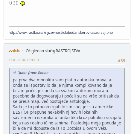
U 3D
http://www.rastko.rs/knjizevnost/slobodanskerovic/sadrzaj.php
zakk
Očigledan slučaj RASTROJSTVA!
16-01-2010, 12:43:01
#39
Quote from: Boban
pa prva dva monolita sam platio autorska prava, a
onda se ispostavilo da je njima komplikovano da ja
biram priče, jer onda sa svakim autorom moraju
posebno da dogovoaraju i počeli su da vrše pritisak da
se preuzimaju već postojeće antologije.
Sada je to potpuno izgubilo smisao, jer su američke
BEST OF prepune nekakvih njihovih lokalnih
savremenih iskoraka u fantastiku kroz politiku i socijalu
koja nas realno ič ne zanima. Poslednja moja ponuda je
bila da mi dopuste da iz 10 Dozoisa u ovom veku
izvučem 3 Monolita, ali nije prošlo... samo ih zanima