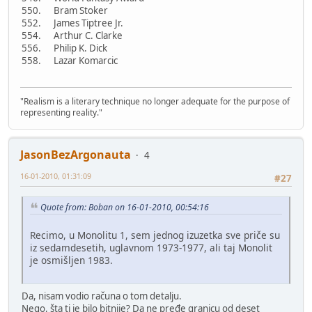
550. Bram Stoker
552. James Tiptree Jr.
554. Arthur C. Clarke
556. Philip K. Dick
558. Lazar Komarcic
"Realism is a literary technique no longer adequate for the purpose of
representing reality."
JasonBezArgonauta
4
16-01-2010, 01:31:09
#27
Quote from: Boban on 16-01-2010, 00:54:16
Recimo, u Monolitu 1, sem jednog izuzetka sve priče su
iz sedamdesetih, uglavnom 1973-1977, ali taj Monolit
je osmišljen 1983.
Da, nisam vodio računa o tom detalju.
Nego, šta ti je bilo bitnije? Da ne pređe granicu od deset