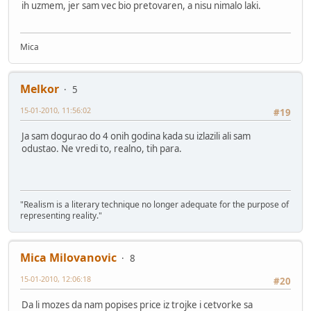
ih uzmem, jer sam vec bio pretovaren, a nisu nimalo laki.
Mica
Melkor
5
15-01-2010, 11:56:02
#19
Ja sam dogurao do 4 onih godina kada su izlazili ali sam
odustao. Ne vredi to, realno, tih para.
"Realism is a literary technique no longer adequate for the purpose of
representing reality."
Mica Milovanovic
8
15-01-2010, 12:06:18
#20
Da li mozes da nam popises price iz trojke i cetvorke sa