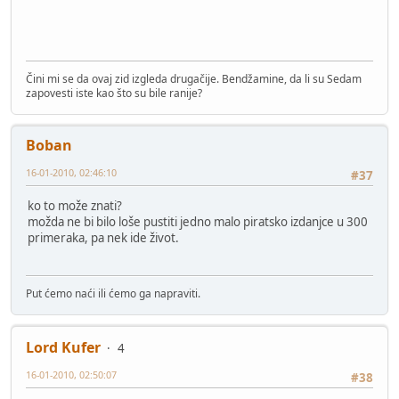
Čini mi se da ovaj zid izgleda drugačije. Bendžamine, da li su Sedam
zapovesti iste kao što su bile ranije?
Boban
16-01-2010, 02:46:10
#37
ko to može znati?
možda ne bi bilo loše pustiti jedno malo piratsko izdanjce u 300
primeraka, pa nek ide život.
Put ćemo naći ili ćemo ga napraviti.
Lord Kufer
4
16-01-2010, 02:50:07
#38