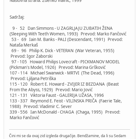
Naslovna strana: Zdenko Vlainić, 1999
Sadržaj:
9 - 52 Dan Simmons - U ZAGRLJAJU ZUBATIH ŽENA
(Sleeping With Teeth Women, 1993) Prevod: Marko Fančović
53 - 69 Iain M. Banks - PALI (Descendant, 1991) Prevod:
Nataša Merkaš
69 - 96 Philip K. Dick - VETERAN (War Veteran, 1955)
Prevod: Igor Zaborski
97 - 105 Howard Philips Lovecraft - PICKMANOV MODEL
(Pickman's Model, 1926) Prevod: Marina Gršković
107 - 114 Michael Swanwick - MRTVI (The Dead, 1996)
Prevod: Ljiljana Petriška
115 - 120 Robert E. Howard - ZVIJER IZ BEZDANA (Beast
From the Abyss, 1929) Prevod: Mario Jović
121 - 131 Viktoria Faust - GALERIJA UŽASA, 1996
133 - 337 Reymond E. Feist - VILINSKA PRIČA (Faerie Tale,
1988) Prevod: Vladimir C. Sever
339 - 556 Ian McDonald - CHAGA (Chaga, 1995) Prevod:
Marko Fančović
Čini mi se da ovaj zid izgleda drugačije. Bendžamine, da li su Sedam