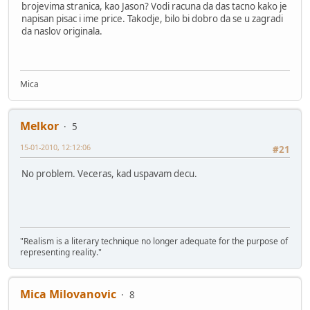
brojevima stranica, kao Jason? Vodi racuna da das tacno kako je
napisan pisac i ime price. Takodje, bilo bi dobro da se u zagradi
da naslov originala.
Mica
Melkor
5
15-01-2010, 12:12:06
#21
No problem. Veceras, kad uspavam decu.
"Realism is a literary technique no longer adequate for the purpose of
representing reality."
Mica Milovanovic
8