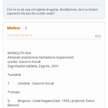
Čini mi se da ovaj zid izgleda drugačije. Bendžamine, da li su Sedam
zapovesti iste kao što su bile ranije?
Melkor
5
16-01-2010, 02:04:13
#32
MONOLITH 004
Almanah znanstveno-fantasticne knjizevnosti
uredio: Davorin Horak
Zagrebacka naklada, Zagreb, 2001
*uvodnik
7. Uvodnik - Davorin Horak
*romani
9. Bespuca - Linda Nagata (Vast, 1998.) prijevod: Davor
Banovic