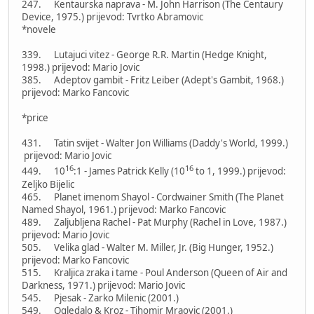
247. Kentaurska naprava - M. John Harrison (The Centaury
Device, 1975.) prijevod: Tvrtko Abramovic
*novele
339. Lutajuci vitez - George R.R. Martin (Hedge Knight,
1998.) prijevod: Mario Jovic
385. Adeptov gambit - Fritz Leiber (Adept's Gambit, 1968.)
prijevod: Marko Fancovic
*price
431. Tatin svijet - Walter Jon Williams (Daddy's World, 1999.)
prijevod: Mario Jovic
16
16
449. 10
:1 - James Patrick Kelly (10
to 1, 1999.) prijevod:
Zeljko Bijelic
465. Planet imenom Shayol - Cordwainer Smith (The Planet
Named Shayol, 1961.) prijevod: Marko Fancovic
489. Zaljubljena Rachel - Pat Murphy (Rachel in Love, 1987.)
prijevod: Mario Jovic
505. Velika glad - Walter M. Miller, Jr. (Big Hunger, 1952.)
prijevod: Marko Fancovic
515. Kraljica zraka i tame - Poul Anderson (Queen of Air and
Darkness, 1971.) prijevod: Mario Jovic
545. Pjesak - Zarko Milenic (2001.)
549. Ogledalo & Kroz - Tihomir Mraovic (2001.)