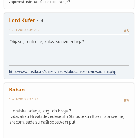
zapovesti iste kao što su bile ranije?
Lord Kufer
4
15-01-2010, 03:12:58
#3
Objasni, molim te, kakva su ovo izdanja?
http://www.rastko.rs/knjizevnost/slobodanskerovic/sadrzaj.php
Boban
15-01-2010, 03:18:18
#4
Hrvatska izdanja; stigli do broja 7.
Izdavali su Hrvati devedesetih i Stripoteku i Biser i šta sve ne;
srećom, sada su našli sopstveni put.