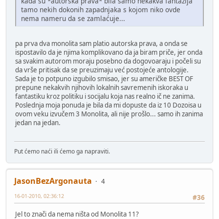
kada su *autorska prava* bila samo nekakva fantazija
tamo nekih dokonih zapadnjaka s kojom niko ovde
nema nameru da se zamlaćuje...
pa prva dva monolita sam platio autorska prava, a onda se
ispostavilo da je njima komplikovano da ja biram priče, jer onda
sa svakim autorom moraju posebno da dogovoaraju i počeli su
da vrše pritisak da se preuzimaju već postojeće antologije.
Sada je to potpuno izgubilo smisao, jer su američke BEST OF
prepune nekakvih njihovih lokalnih savremenih iskoraka u
fantastiku kroz politiku i socijalu koja nas realno ič ne zanima.
Poslednja moja ponuda je bila da mi dopuste da iz 10 Dozoisa u
ovom veku izvučem 3 Monolita, ali nije prošlo... samo ih zanima
jedan na jedan.
Put ćemo naći ili ćemo ga napraviti.
JasonBezArgonauta
4
16-01-2010, 02:36:12
#36
Jel to znači da nema ništa od Monolita 11?