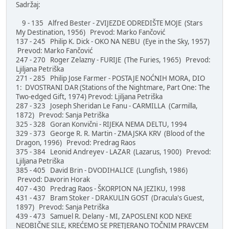
Sadržaj:
9 - 135 Alfred Bester - ZVIJEZDE ODREDIŠTE MOJE (Stars
My Destination, 1956) Prevod: Marko Fančović
137 - 245 Philip K. Dick - OKO NA NEBU (Eye in the Sky, 1957)
Prevod: Marko Fančović
247 - 270 Roger Zelazny - FURIJE (The Furies, 1965) Prevod:
Ljiljana Petriška
271 - 285 Philip Jose Farmer - POSTAJE NOĆNIH MORA, DIO
1: DVOSTRANI DAR (Stations of the Nightmare, Part One: The
Two-edged Gift, 1974) Prevod: Ljiljana Petriška
287 - 323 Joseph Sheridan Le Fanu - CARMILLA (Carmilla,
1872) Prevod: Sanja Petriška
325 - 328 Goran Konvični - RIJEKA NEMA DELTU, 1994
329 - 373 George R. R. Martin - ZMAJSKA KRV (Blood of the
Dragon, 1996) Prevod: Predrag Raos
375 - 384 Leonid Andreyev - LAZAR (Lazarus, 1900) Prevod:
Ljiljana Petriška
385 - 405 David Brin - DVODIHALICE (Lungfish, 1986)
Prevod: Davorin Horak
407 - 430 Predrag Raos - ŠKORPION NA JEZIKU, 1998
431 - 437 Bram Stoker - DRAKULIN GOST (Dracula's Guest,
1897) Prevod: Sanja Petriška
439 - 473 Samuel R. Delany - MI, ZAPOSLENI KOD NEKE
NEOBIČNE SILE, KREĆEMO SE PRETJERANO TOČNIM PRAVCEM