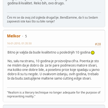
godina ili kvalitet. Reko bih, ovo drugo.
Čini mi se da ovaj zid izgleda drugačije. Bendžamine, da li su Sedam
zapovesti iste kao što su bile ranije?
Melkor
5
16-01-2010, 01:35:50
#28
Bitno je valjda da bude kvalitetno u poslednjih 10 godina
No, salu na stranu, 10 godina je proizvoljna cifra. Poenta je sto
ne mislim da je dobro da za te pare podmeces matore stvari,
ma koliko one dobre bile, a posebno price koje spadaju u javno
dobro ili su tu negde. U ovakvom izdanju, ovih godina, trebalo
bi da budu zastupljene maltene samo cutting edge stvari.
"Realism is a literary technique no longer adequate for the purpose of
representing reality."