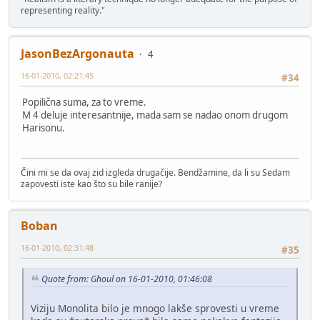
representing reality."
JasonBezArgonauta
4
16-01-2010, 02:21:45
#34
Popilična suma, za to vreme.
M 4 deluje interesantnije, mada sam se nadao onom drugom
Harisonu.
Čini mi se da ovaj zid izgleda drugačije. Bendžamine, da li su Sedam
zapovesti iste kao što su bile ranije?
Boban
16-01-2010, 02:31:48
#35
Quote from: Ghoul on 16-01-2010, 01:46:08
Viziju Monolita bilo je mnogo lakše sprovesti u vreme