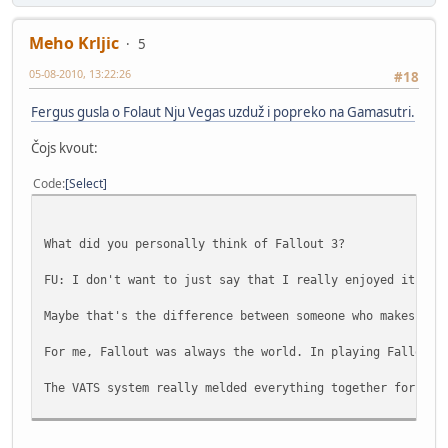
Meho Krljic
5
05-08-2010, 13:22:26
#18
Fergus gusla o Folaut Nju Vegas uzduž i popreko na Gamasutri.
Čojs kvout:
Code
Select
What did you personally think of Fallout 3?
FU: I don't want to just say that I really enjoyed it, be
Maybe that's the difference between someone who makes a F
For me, Fallout was always the world. In playing Fallout 
The VATS system really melded everything together for me 