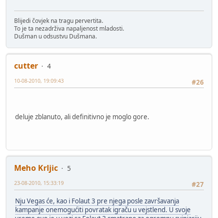
Blijedi čovjek na tragu pervertita.
To je ta nezadrživa napaljenost mladosti.
Dušman u odsustvu Dušmana.
cutter
4
10-08-2010, 19:09:43
#26
deluje zblanuto, ali definitivno je moglo gore.
Meho Krljic
5
23-08-2010, 15:33:19
#27
Nju Vegas će, kao i Folaut 3 pre njega posle završavanja
kampanje onemogućiti povratak igraču u vejstlend. U svoje