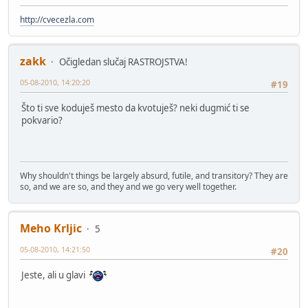
http://cvecezla.com
zakk
Očigledan slučaj RASTROJSTVA!
05-08-2010, 14:20:20
#19
Što ti sve koduješ mesto da kvotuješ? neki dugmić ti se
pokvario?
Why shouldn't things be largely absurd, futile, and transitory? They are
so, and we are so, and they and we go very well together.
Meho Krljic
5
05-08-2010, 14:21:50
#20
Jeste, ali u glavi