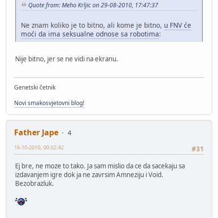
Quote from: Meho Krljic on 29-08-2010, 17:47:37
Ne znam koliko je to bitno, ali kome je bitno,
u FNV će
moći da ima seksualne odnose sa robotima
:
Nije bitno, jer se ne vidi na ekranu.
Genetski četnik
Novi smakosvjetovni blog!
Father Jape
4
16-10-2010, 00:02:42
#31
Ej bre, ne moze to tako. Ja sam mislio da ce da sacekaju sa
izdavanjem igre dok ja ne zavrsim Amneziju i Void.
Bezobrazluk.