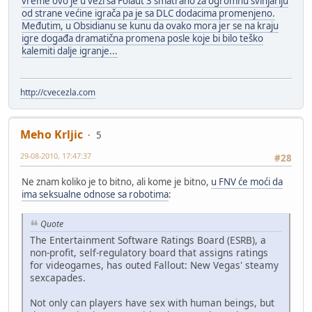
vreme ovo je u vezi sa Folaut 3 smatrano za ogromnu svinjariju
od strane većine igrača pa je sa DLC dodacima promenjeno.
Međutim, u Obsidianu se kunu da ovako mora jer se na kraju
igre događa dramatična promena posle koje bi bilo teško
kalemiti dalje igranje...
http://cvecezla.com
Meho Krljic
5
29-08-2010, 17:47:37
#28
Ne znam koliko je to bitno, ali kome je bitno,
u FNV će moći da
ima seksualne odnose sa robotima
:
Quote
The Entertainment Software Ratings Board (ESRB), a
non-profit, self-regulatory board that assigns ratings
for videogames, has outed Fallout: New Vegas' steamy
sexcapades.
Not only can players have sex with human beings, but