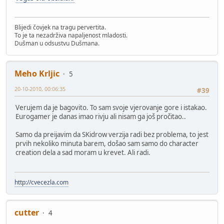
Blijedi čovjek na tragu pervertita.
To je ta nezadrživa napaljenost mladosti.
Dušman u odsustvu Dušmana.
Meho Krljic
5
20-10-2010, 00:06:35
#39
Verujem da je bagovito. To sam svoje vjerovanje gore i istakao.
Eurogamer je danas imao rivju ali nisam ga još pročitao..
Samo da preijavim da SKidrow verzija radi bez problema, to jest
prvih nekoliko minuta barem, došao sam samo do character
creation dela a sad moram u krevet. Ali radi.
http://cvecezla.com
cutter
4