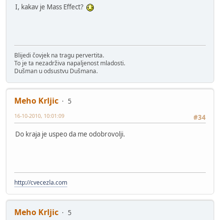
I, kakav je Mass Effect?
Blijedi čovjek na tragu pervertita.
To je ta nezadrživa napaljenost mladosti.
Dušman u odsustvu Dušmana.
Meho Krljic
5
16-10-2010, 10:01:09
#34
Do kraja je uspeo da me odobrovolji.
http://cvecezla.com
Meho Krljic
5