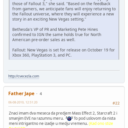
those of Fallout 3," she said. "Based on the feedback
from gamers, we anticipate fans will enjoy returning to
the Fallout universe, where they will experience a new
story in an exciting New Vegas setting."
Bethesda's VP of PR and Marketing Pete Hines
confirmed to IGN the same holds true for North
American pre-order sales as well.
Fallout: New Vegas is set for release on October 19 for
Xbox 360, PlayStation 3, and PC.
http://cvecezla.com
Father Jape
4
06-08-2010, 12:51:20
#22
Znaci imam dva meseca da predjem Mass Effect 2, Starcraft 2 i
smanjim EVE na razumnu meru.
To pod uslovom da nista
meni intrigantno ne izadje u medju vremenu.
(Kad ono stize