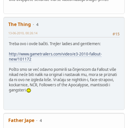
The Thing
4
13-06-2010, 00:26:14
#15
Treba ovo i ovde bačiti. Trejler ladies and gentlemen:
http://www.gametrailers.com/video/e3-2010-fallout-
new/101172
Pošto smo se već odavno pomirili sa činjenicom da Fallout više
nikad neće biti nalik na original i nastavak mu, mora se priznati
da ni ovo ne izgleda loše. Vraćaju se nightkin-i, face-strapovi,
kockarnice, NCR, Followers of the Apocalypse, mantisoidi i
gangsteri
Father Jape
4