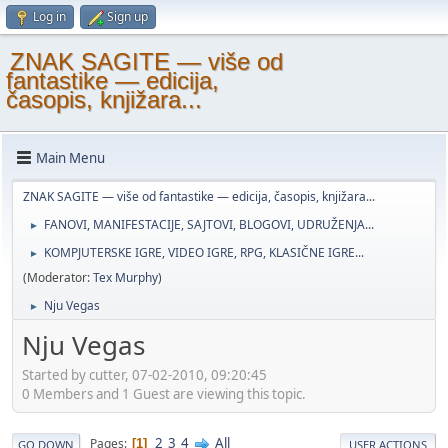
Log in
Sign up
ZNAK SAGITE — više od
fantastike — edicija,
časopis, knjižara...
Main Menu
ZNAK SAGITE — više od fantastike — edicija, časopis, knjižara...
FANOVI, MANIFESTACIJE, SAJTOVI, BLOGOVI, UDRUŽENJA...
►
KOMPJUTERSKE IGRE, VIDEO IGRE, RPG, KLASIČNE IGRE...
►
(Moderator:
Tex Murphy
)
Nju Vegas
►
Nju Vegas
Started by cutter, 07-02-2010, 09:20:45
0 Members and 1 Guest are viewing this topic.
2
3
4
All
Pages
1
GO DOWN
USER ACTIONS