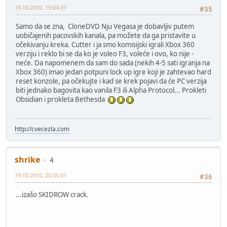
19-10-2010, 19:04:37
#35
Samo da se zna, CloneDVD Nju Vegasa je dobavljiv putem
uobičajenih pacovskih kanala, pa možete da ga pristavite u
očekivanju kreka. Cutter i ja smo komisijski igrali Xbox 360
verziju i reklo bi se da ko je voleo F3, voleće i ovo, ko nije -
neće. Da napomenem da sam do sada (nekih 4-5 sati igranja na
Xbox 360) imao jedan potpuni lock up igre koji je zahtevao hard
reset konzole, pa očekujte i kad se krek pojavi da će PC verzija
biti jednako bagovita kao vanila F3 ili Alpha Protocol... Prokleti
Obsidian i prokleta Bethesda
http://cvecezla.com
shrike
4
19-10-2010, 20:35:01
#36
...izašo SKIDROW crack.