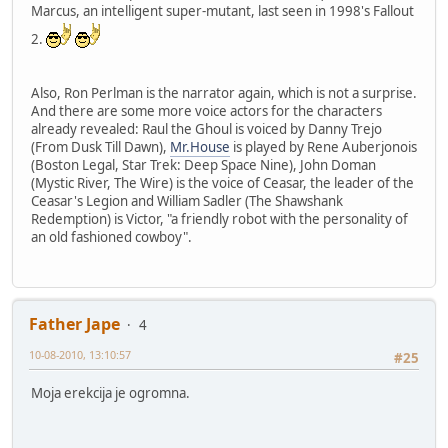
Marcus, an intelligent super-mutant, last seen in 1998's Fallout
2.
Also, Ron Perlman is the narrator again, which is not a surprise.
And there are some more voice actors for the characters
already revealed: Raul the Ghoul is voiced by Danny Trejo
(From Dusk Till Dawn),
Mr.House
is played by Rene Auberjonois
(Boston Legal, Star Trek: Deep Space Nine), John Doman
(Mystic River, The Wire) is the voice of Ceasar, the leader of the
Ceasar's Legion and William Sadler (The Shawshank
Redemption) is Victor, "a friendly robot with the personality of
an old fashioned cowboy".
Father Jape
4
10-08-2010, 13:10:57
#25
Moja erekcija je ogromna.