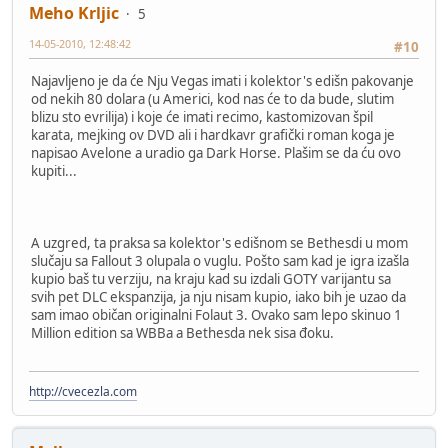
Meho Krljic
5
14-05-2010, 12:48:42
#10
Najavljeno je da će Nju Vegas imati i kolektor's edišn pakovanje
od nekih 80 dolara (u Americi, kod nas će to da bude, slutim
blizu sto evrilija) i koje će imati recimo, kastomizovan špil
karata, mejking ov DVD ali i hardkavr grafički roman koga je
napisao Avelone a uradio ga Dark Horse. Plašim se da ću ovo
kupiti...
A uzgred, ta praksa sa kolektor's edišnom se Bethesdi u mom
slučaju sa Fallout 3 olupala o vuglu. Pošto sam kad je igra izašla
kupio baš tu verziju, na kraju kad su izdali GOTY varijantu sa
svih pet DLC ekspanzija, ja nju nisam kupio, iako bih je uzao da
sam imao običan originalni Folaut 3. Ovako sam lepo skinuo 1
Million edition sa WBBa a Bethesda nek sisa đoku.
http://cvecezla.com