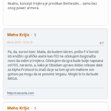
Realno, koncept trejlera je preslikan Bethesdin... samo bez
onog
power armora.
Meho Krljic
5
08-02-2010, 13:33:19
#7
Pa, da, surovi tizer. Mada, da budem iskren, pošto F:V koristi
isti endžin i grafičke asete kao FIII ne očekujem bogznašta
novo da vidim iz trejlera. Očekujem da igra bude bolje napisana
od FIII, naravno, a, kako je Obsidian upravo dobio release date
za Alpha Protocol to znači da je sa tom igrom maltene sve
gotovo pa mogu da se posvete Vegasu. Moglo bi to da bude
MEGA.
http://cvecezla.com
Meho Krljic
5