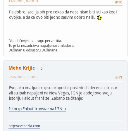
13-06-2010, 09:00:31
#16
Pa dobro, sad, ja bih pre rekao da nece nkad biti isti kao kec i
dvojka, a da ce ovo biti jedno sasvim dobro nalik.
Blijedi čovjek na tragu pervertita.
To je ta nezadrživa napaljenost mladosti.
Dušman u odsustvu Dušmana.
Meho Krljic
5
22-07-2010, 11:20:12
#17
Evo, ako ima ljudi koji su propustili poslednjih deceniju i kusur
ali su ipak napaljeni na New Vegas, IGN je apdejtovo svoju
istoriju Fallout franšize. Zabano za čitanje:
Istorija Folaut franšize na IGN-u
http://cvecezla.com