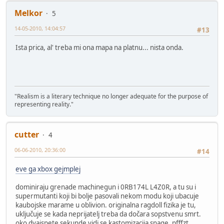
Melkor
5
14-05-2010, 14:04:57
#13
Ista prica, al' treba mi ona mapa na platnu... nista onda.
"Realism is a literary technique no longer adequate for the purpose of
representing reality."
cutter
4
06-06-2010, 20:36:00
#14
eve ga xbox gejmplej
dominiraju grenade machinegun i 0RB174L L4Z0R, a tu su i
supermutanti koji bi bolje pasovali nekom modu koji ubacuje
kaubojske marame u oblivion. originalna ragdoll fizika je tu,
uključuje se kada neprijatelj treba da dočara sopstvenu smrt.
oko dvajspete sekunde vidi se kastomizacija snage. pfffzt.