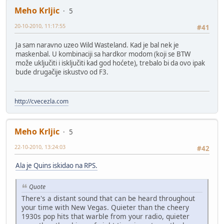
Meho Krljic
5
20-10-2010, 11:17:55
#41
Ja sam naravno uzeo Wild Wasteland. Kad je bal nek je
maskenbal. U kombinaciji sa hardkor modom (koji se BTW
može uključiti i isključiti kad god hoćete), trebalo bi da ovo ipak
bude drugačije iskustvo od F3.
http://cvecezla.com
Meho Krljic
5
22-10-2010, 13:24:03
#42
Ala je Quins iskidao na RPS.
Quote
There's a distant sound that can be heard throughout
your time with New Vegas. Quieter than the cheery
1930s pop hits that warble from your radio, quieter