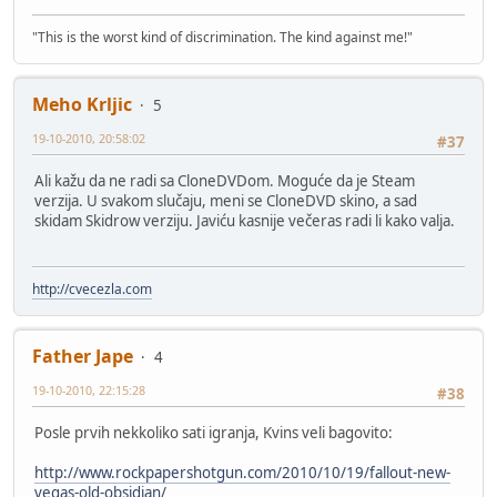
"This is the worst kind of discrimination. The kind against me!"
Meho Krljic
5
19-10-2010, 20:58:02
#37
Ali kažu da ne radi sa CloneDVDom. Moguće da je Steam
verzija. U svakom slučaju, meni se CloneDVD skino, a sad
skidam Skidrow verziju. Javiću kasnije večeras radi li kako valja.
http://cvecezla.com
Father Jape
4
19-10-2010, 22:15:28
#38
Posle prvih nekkoliko sati igranja, Kvins veli bagovito:
http://www.rockpapershotgun.com/2010/10/19/fallout-new-
vegas-old-obsidian/