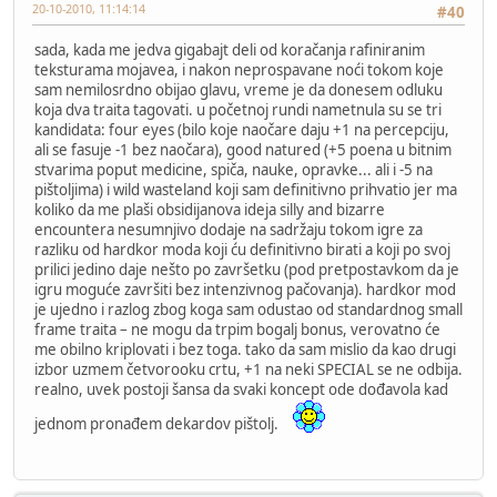
20-10-2010, 11:14:14
#40
sada, kada me jedva gigabajt deli od koračanja rafiniranim
teksturama mojavea, i nakon neprospavane noći tokom koje
sam nemilosrdno obijao glavu, vreme je da donesem odluku
koja dva traita tagovati. u početnoj rundi nametnula su se tri
kandidata: four eyes (bilo koje naočare daju +1 na percepciju,
ali se fasuje -1 bez naočara), good natured (+5 poena u bitnim
stvarima poput medicine, spiča, nauke, opravke... ali i -5 na
pištoljima) i wild wasteland koji sam definitivno prihvatio jer ma
koliko da me plaši obsidijanova ideja silly and bizarre
encountera nesumnjivo dodaje na sadržaju tokom igre za
razliku od hardkor moda koji ću definitivno birati a koji po svoj
prilici jedino daje nešto po završetku (pod pretpostavkom da je
igru moguće završiti bez intenzivnog pačovanja). hardkor mod
je ujedno i razlog zbog koga sam odustao od standardnog small
frame traita – ne mogu da trpim bogalj bonus, verovatno će
me obilno kriplovati i bez toga. tako da sam mislio da kao drugi
izbor uzmem četvorooku crtu, +1 na neki SPECIAL se ne odbija.
realno, uvek postoji šansa da svaki koncept ode dođavola kad
jednom pronađem dekardov pištolj.