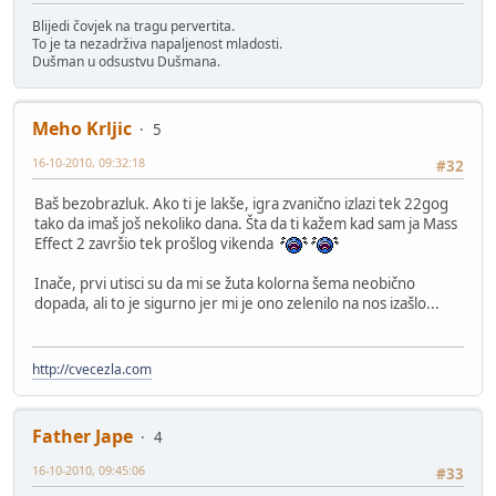
Blijedi čovjek na tragu pervertita.
To je ta nezadrživa napaljenost mladosti.
Dušman u odsustvu Dušmana.
Meho Krljic
5
16-10-2010, 09:32:18
#32
Baš bezobrazluk. Ako ti je lakše, igra zvanično izlazi tek 22gog
tako da imaš još nekoliko dana. Šta da ti kažem kad sam ja Mass
Effect 2 završio tek prošlog vikenda
Inače, prvi utisci su da mi se žuta kolorna šema neobično
dopada, ali to je sigurno jer mi je ono zelenilo na nos izašlo...
http://cvecezla.com
Father Jape
4
16-10-2010, 09:45:06
#33