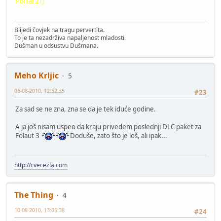
Portal 2?)
Blijedi čovjek na tragu pervertita.
To je ta nezadrživa napaljenost mladosti.
Dušman u odsustvu Dušmana.
Meho Krljic
5
06-08-2010, 12:52:35
#23
Za sad se ne zna, zna se da je tek iduće godine.
A ja još nisam uspeo da kraju privedem poslednji DLC paket za
Folaut 3
Doduše, zato što je loš, ali ipak...
http://cvecezla.com
The Thing
4
10-08-2010, 13:05:38
#24