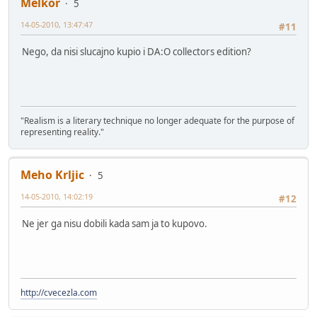
Melkor
5
14-05-2010, 13:47:47
#11
Nego, da nisi slucajno kupio i DA:O collectors edition?
"Realism is a literary technique no longer adequate for the purpose of
representing reality."
Meho Krljic
5
14-05-2010, 14:02:19
#12
Ne jer ga nisu dobili kada sam ja to kupovo.
http://cvecezla.com