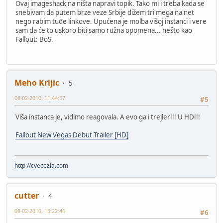
Ovaj imageshack na ništa napravi topik. Tako mi i treba kada se
snebivam da putem brze veze Srbije dižem tri mega na net
nego rabim tuđe linkove. Upućena je molba višoj instanci i vere
sam da će to uskoro biti samo ružna opomena... nešto kao
Fallout: BoS.
Meho Krljic
5
08-02-2010, 11:44:57
#5
Viša instanca je, vidimo reagovala. A evo ga i trejler!!! U HD!!!
Fallout New Vegas Debut Trailer [HD]
http://cvecezla.com
cutter
4
08-02-2010, 13:22:46
#6