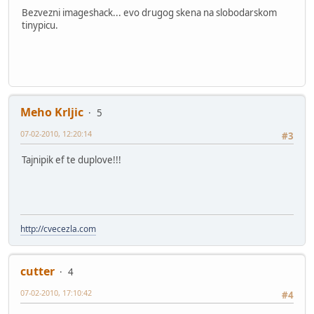
Bezvezni imageshack... evo drugog skena na slobodarskom
tinypicu.
Meho Krljic
5
07-02-2010, 12:20:14
#3
Tajnipik ef te duplove!!!
http://cvecezla.com
cutter
4
07-02-2010, 17:10:42
#4