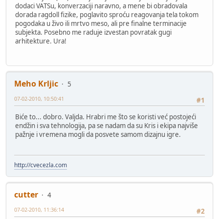
dodaci VATSu, konverzaciji naravno, a mene bi obradovala
dorada ragdoll fizike, poglavito sproću reagovanja tela tokom
pogodaka u živo ili mrtvo meso, ali pre finalne terminacije
subjekta. Posebno me raduje izvestan povratak gugi
arhitekture. Ura!
Meho Krljic
5
07-02-2010, 10:50:41
#1
Biće to... dobro. Valjda. Hrabri me što se koristi već postojeći
endžin i sva tehnologija, pa se nadam da su Kris i ekipa najviše
pažnje i vremena mogli da posvete samom dizajnu igre.
http://cvecezla.com
cutter
4
07-02-2010, 11:36:14
#2