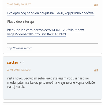
03-05-2010, 10:21:17
#8
Evo opširnog hend-on privjua na IGN-u, koji prilično obećava.
Plus video intervju
http://pc.ign.com/dor/objects/14341979/fallout-new-
vegas/videos/falloutnv_inv_043010.html
http://cvecezla.com
cutter
4
03-05-2010, 12:39:43
#9
ništa novo. već vidim sebe kako štekujem vodu u hardkor
modu. pitam se kakav je to
treat
na kraju za one koji se odluče
na taj korak.