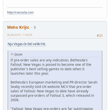
http://cvecezla.com
Meho Krljic
5
06-08-2010, 11:38:09
#21
Nju Vegas će biti veliki hit.
Quote
If pre-order sales are any indication, Bethesda's
Fallout: New Vegas is poised to become one of the
publisher's best selling games to date when it
launches later this year.
Bethesda's European marketing and PR director Sarah
Seaby recently told UK website MCV that pre-order
sales of Fallout: New Vegas to date have already
surpassed pre-orders of Fallout 3, which released in
2008.
"Fallout: New Vegas pre-orders are far outstripping