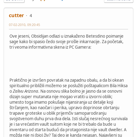
cutter
4
07-02-2010, 09:20:45
Ove jeseni, Obsidijan odlazi u iznakaženo Betesdino poimanje
sage kako bi spasio čedo svoje prošle inkarnacije. Za početak,
tri veoma informativna skena iz PC Gamera:
Praktično je izvršen povratak na zapadnu obalu, a da bi okean
spiritualno približili možemo se poslužiti poštapalicom Bila Hiksa
o
Zalivu Arizona
. Na osnovu slika bolno je jasno da se osnovni
dizajn super mutanata nije mogao vratiti u izvorni oblik;
umesto toga imamo pokušaje nijansiranja uz detalje koji
štrčanjem, kao naočari i perika, upravo doprinose obrtanju
trapave groteske u oblik prijemčiv samoparodiranju
svojstvenom duhu prva dva dela. Isti slučaj nesrećnog survivala
je i sa vrećastim vault suitom koje ne bi trebalo da bude u
inventaru od starta budući da protagonista nije vault dweller. A
možda nije ni (bio) živ? Taj deo je kanda nejasan. Najavljeni su