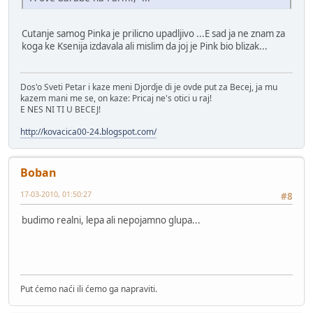
Cutanje samog Pinka je prilicno upadljivo ...E sad ja ne znam za
koga ke Ksenija izdavala ali mislim da joj je Pink bio blizak...
Dos'o Sveti Petar i kaze meni Djordje di je ovde put za Becej, ja mu
kazem mani me se, on kaze: Pricaj ne's otici u raj!
E NES NI TI U BECEJ!
http://kovacica00-24.blogspot.com/
Boban
17-03-2010, 01:50:27
#8
budimo realni, lepa ali nepojamno glupa...
Put ćemo naći ili ćemo ga napraviti.