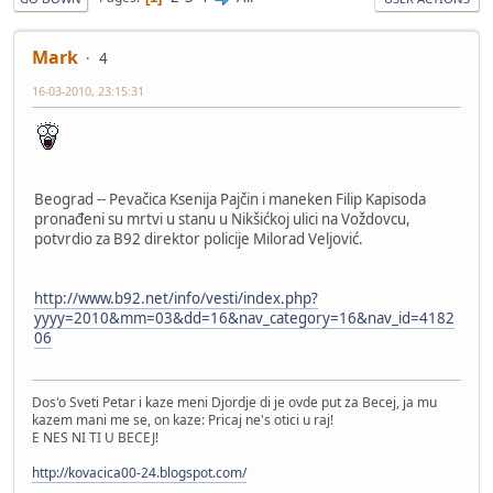
Mark
4
16-03-2010, 23:15:31
Beograd -- Pevačica Ksenija Pajčin i maneken Filip Kapisoda
pronađeni su mrtvi u stanu u Nikšićkoj ulici na Voždovcu,
potvrdio za B92 direktor policije Milorad Veljović.
http://www.b92.net/info/vesti/index.php?
yyyy=2010&mm=03&dd=16&nav_category=16&nav_id=4182
06
Dos'o Sveti Petar i kaze meni Djordje di je ovde put za Becej, ja mu
kazem mani me se, on kaze: Pricaj ne's otici u raj!
E NES NI TI U BECEJ!
http://kovacica00-24.blogspot.com/