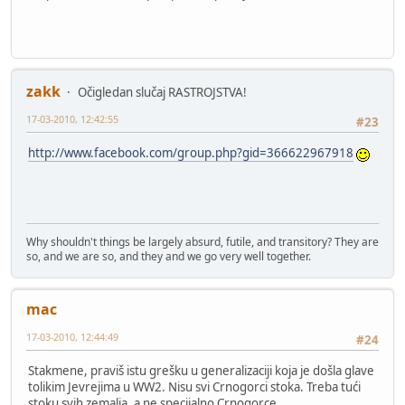
zakk
Očigledan slučaj RASTROJSTVA!
17-03-2010, 12:42:55
#23
http://www.facebook.com/group.php?gid=366622967918
Why shouldn't things be largely absurd, futile, and transitory? They are
so, and we are so, and they and we go very well together.
mac
17-03-2010, 12:44:49
#24
Stakmene, praviš istu grešku u generalizaciji koja je došla glave
tolikim Jevrejima u WW2. Nisu svi Crnogorci stoka. Treba tući
stoku svih zemalja, a ne specijalno Crnogorce.