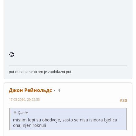
put duha sa sekirom je zaobilazni put
Джон Рейнольдс
4
17-03-2010, 20:22:33
#30
Quote
mislim lepi su obodvoje, zasto se nisu isidora bjelica i
onaj njen roknuli