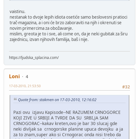
vaistinu.
nestanak to dvoje lepih idiota osetiće samo beslovesni pratioci
trač-magazina, a i oni će brzo zaboraviti na njih i okrenuti se
novim primercima za obožavanje.
mislim, greota je to i sve, ali come on, da je neki gubitak za širu
zajednicu, izvan njihovih familija, baš i nije.
https://ljudska_splacina.com/
Loni
4
17-03-2010, 21:53:50
#32
Quote from: stakmen on 17-03-2010, 12:16:02
Pazi ovu izjavu Kapisode--NE RAZUMEM CRNOGORCE
KOJI ZIVE U SRBIJI A TVRDE DA SU SRBI,JA SAM
CRNOGORAC--kakav kreten,ovo je bar 30 slucaj gde
neki divljak sa crnogorske planine upuca devojku a ja
za to znam,super ako si Crnogorac onda nisi trebo da