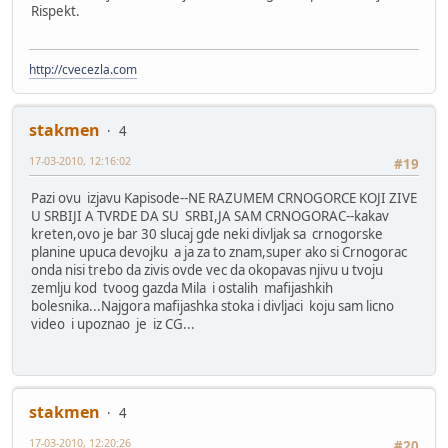
Rispekt.
http://cvecezla.com
stakmen
4
17-03-2010, 12:16:02
#19
Pazi ovu izjavu Kapisode--NE RAZUMEM CRNOGORCE KOJI ZIVE
U SRBIJI A TVRDE DA SU SRBI,JA SAM CRNOGORAC--kakav
kreten,ovo je bar 30 slucaj gde neki divljak sa crnogorske
planine upuca devojku a ja za to znam,super ako si Crnogorac
onda nisi trebo da zivis ovde vec da okopavas njivu u tvoju
zemlju kod tvoog gazda Mila i ostalih mafijashkih
bolesnika...Najgora mafijashka stoka i divljaci koju sam licno
video i upoznao je iz CG...
stakmen
4
17-03-2010, 12:20:26
#20