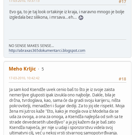
17-03-2010, 10:37:13
#17
Evo ga, to je taj look ortakinje iz kraja, i naravno mnogo je bolje
izgledala bez silikona, i mrsava...eh...
NO SENSE MAKES SENSE...
http://abraxas365dokumentarci.blogspot.com
Meho Krljic
5
17-03-2010, 10:42:42
#18
Ja sam kod Ksendže uvek cenio baš to što je iz svoje zaista
nemerljive gluposti ipak izvukla ono najbolje. Dakle, bila je
drčna, tvrdoglava, kao, sama će da gradi svoju karijeru, ništa
pokrovitelji, menadžeri i šugar dediji. Za to joj ide rispekt. Moja
žena mi jutros kaže "Eto, kako je mogla ova iz Modelsa da se
uda za ovoga, a ona za onoga, a Ksendža najlepša od svih sa te
strade devedesetih ubedljivo" a ja joj kažem da je baš zato
Ksendža najveća, jer nije u udaji i sponzorstvu videla svoj
ultimatvni cilj, već u nekoj vrsti stvarnog samopotvrđivanja.