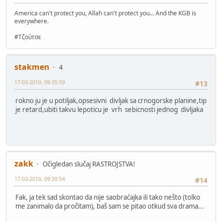
America can't protect you, Allah can't protect you... And the KGB is
everywhere.
#Τζούτσε
stakmen
4
17-03-2010, 09:35:59
#13
rokno ju je u potiljak,opsesivni divljak sa crnogorske planine,tip
je retard,ubiti takvu lepoticu je vrh sebicnosti jednog divljaka
zakk
Očigledan slučaj RASTROJSTVA!
17-03-2010, 09:39:54
#14
Fak, ja tek sad skontao da nije saobraćajka ili tako nešto (tolko
me zanimalo da pročitam), baš sam se pitao otkud sva drama...