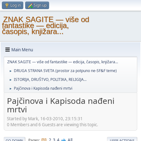
Log in
Sign up
ZNAK SAGITE — više od
fantastike — edicija,
časopis, knjižara...
Main Menu
ZNAK SAGITE — više od fantastike — edicija, časopis, knjižara...
DRUGA STRANA SVETA (prostor za potpuno ne-SF&F teme)
►
ISTORIJA, DRUŠTVO, POLITIKA, RELIGIJA...
►
Pajčinova i Kapisoda nađeni mrtvi
►
Pajčinova i Kapisoda nađeni
mrtvi
Started by Mark, 16-03-2010, 23:15:31
0 Members and 6 Guests are viewing this topic.
2
3
4
All
Pages
1
GO DOWN
USER ACTIONS