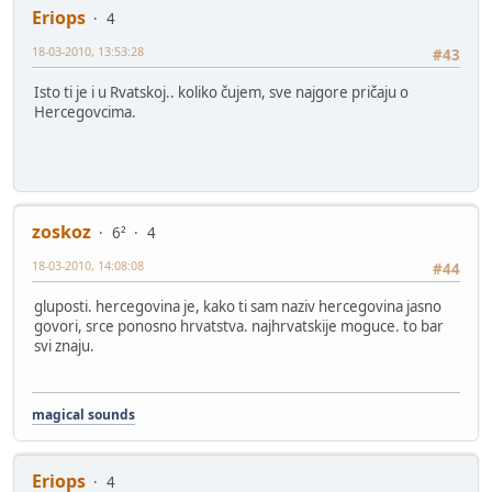
Eriops
4
18-03-2010, 13:53:28
#43
Isto ti je i u Rvatskoj.. koliko čujem, sve najgore pričaju o
Hercegovcima.
zoskoz
6²
4
18-03-2010, 14:08:08
#44
gluposti. hercegovina je, kako ti sam naziv hercegovina jasno
govori, srce ponosno hrvatstva. najhrvatskije moguce. to bar
svi znaju.
magical sounds
Eriops
4