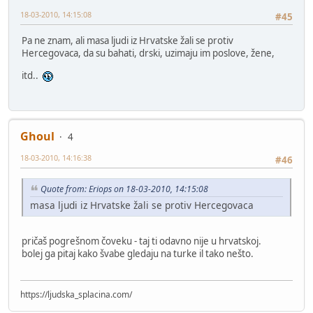
18-03-2010, 14:15:08
#45
Pa ne znam, ali masa ljudi iz Hrvatske žali se protiv
Hercegovaca, da su bahati, drski, uzimaju im poslove, žene,
itd..
Ghoul
4
18-03-2010, 14:16:38
#46
Quote from: Eriops on 18-03-2010, 14:15:08
masa ljudi iz Hrvatske žali se protiv Hercegovaca
pričaš pogrešnom čoveku - taj ti odavno nije u hrvatskoj.
bolej ga pitaj kako švabe gledaju na turke il tako nešto.
https://ljudska_splacina.com/