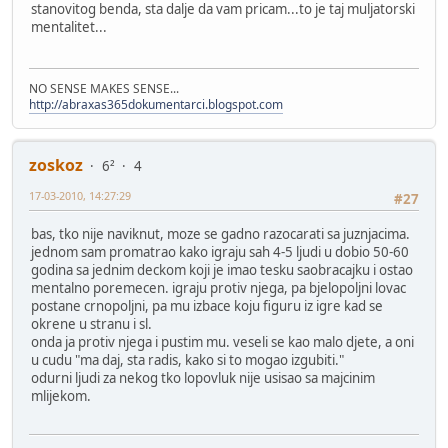
stanovitog benda, sta dalje da vam pricam...to je taj muljatorski
mentalitet...
NO SENSE MAKES SENSE...
http://abraxas365dokumentarci.blogspot.com
zoskoz
6²
4
17-03-2010, 14:27:29
#27
bas, tko nije naviknut, moze se gadno razocarati sa juznjacima.
jednom sam promatrao kako igraju sah 4-5 ljudi u dobio 50-60
godina sa jednim deckom koji je imao tesku saobracajku i ostao
mentalno poremecen. igraju protiv njega, pa bjelopoljni lovac
postane crnopoljni, pa mu izbace koju figuru iz igre kad se
okrene u stranu i sl.
onda ja protiv njega i pustim mu. veseli se kao malo djete, a oni
u cudu "ma daj, sta radis, kako si to mogao izgubiti."
odurni ljudi za nekog tko lopovluk nije usisao sa majcinim
mlijekom.