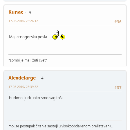
Kunac
4
17-03-2010, 23:26:12
#36
Ma, crnogorska posla...
"zombi je mali žuti cvet"
Alexdelarge
4
17-03-2010, 23:39:32
#37
budimo ljudi, iako smo sagitaši.
moj se postupak čitanja sastoji u visokoobdarenom prelistavanju.