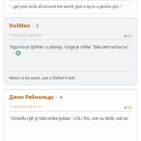
"...get your kicks all around the world, give a tip to a geisha-girl..."
DušMan
5
17-03-2010, 09:08:44
#11
Sigurno je tipfeler u pitanju. Goga je rekla: "bila sam na horsu".
Nekoć si bio punk, sad si Štefan Frank.
Джон Рейнольдс
4
17-03-2010, 09:30:16
#12
"Između njih je bila velika ljubav." LOL! Eto, sve su delili, vidi se.