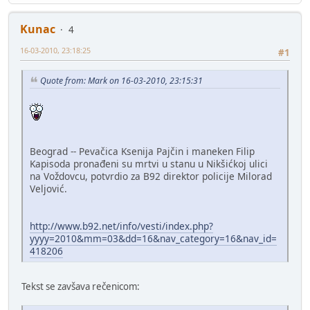
Kunac
4
16-03-2010, 23:18:25
#1
Quote from: Mark on 16-03-2010, 23:15:31
Beograd -- Pevačica Ksenija Pajčin i maneken Filip
Kapisoda pronađeni su mrtvi u stanu u Nikšićkoj ulici
na Voždovcu, potvrdio za B92 direktor policije Milorad
Veljović.
http://www.b92.net/info/vesti/index.php?
yyyy=2010&mm=03&dd=16&nav_category=16&nav_id=
418206
Tekst se zavšava rečenicom: