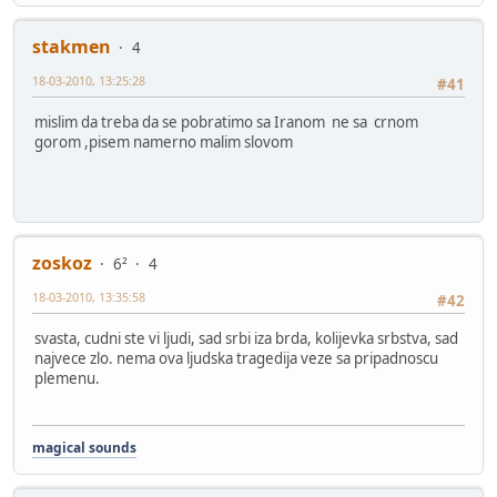
stakmen
4
18-03-2010, 13:25:28
#41
mislim da treba da se pobratimo sa Iranom ne sa crnom
gorom ,pisem namerno malim slovom
zoskoz
6²
4
18-03-2010, 13:35:58
#42
svasta, cudni ste vi ljudi, sad srbi iza brda, kolijevka srbstva, sad
najvece zlo. nema ova ljudska tragedija veze sa pripadnoscu
plemenu.
magical sounds