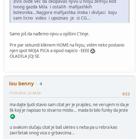
zivis ovde vec da okopavas njivu u tvoju zemlju kod
tvoog gazda Mila i ostalih mafijashkih
bolesnika...Najgora mafijashka stoka i divljaci koju
sam licno video i upoznao je iz CG...
Samo još da nađemo njivu u opštini C'tinje.
Pre par sekundi kliknem HOME na fejsu, vidim neko postavio
njen spot MOJA PICA a ispod napis'o - EEEE
.
OLADILA JOJ SE.
lou benny
4
17-03-2010, 22:34:50
#33
ma dajte ljudi stavio sam citat jer je prajsles, ne verujem ni da je
lik koji je napisao to stvarno mislio... mada bi bilo funky da jeste
u svakom slučaju citat je baš uleteo s neba pa u rebra kao
završetak onog vica o grbavcima...