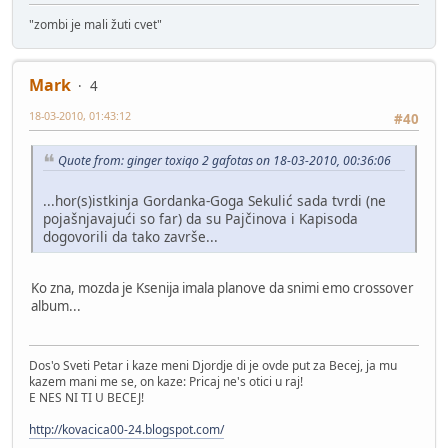
"zombi je mali žuti cvet"
Mark
4
18-03-2010, 01:43:12
#40
Quote from: ginger toxiqo 2 gafotas on 18-03-2010, 00:36:06
...hor(s)istkinja Gordanka-Goga Sekulić sada tvrdi (ne
pojašnjavajući so far) da su Pajčinova i Kapisoda
dogovorili da tako završe...
Ko zna, mozda je Ksenija imala planove da snimi emo crossover
album...
Dos'o Sveti Petar i kaze meni Djordje di je ovde put za Becej, ja mu
kazem mani me se, on kaze: Pricaj ne's otici u raj!
E NES NI TI U BECEJ!
http://kovacica00-24.blogspot.com/