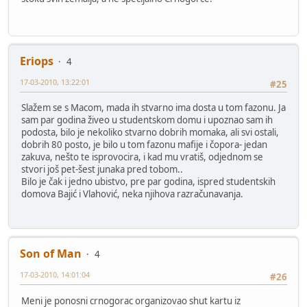
Eriops
4
17-03-2010, 13:22:01
#25
Slažem se s Macom, mada ih stvarno ima dosta u tom fazonu. Ja
sam par godina živeo u studentskom domu i upoznao sam ih
podosta, bilo je nekoliko stvarno dobrih momaka, ali svi ostali,
dobrih 80 posto, je bilo u tom fazonu mafije i čopora- jedan
zakuva, nešto te isprovocira, i kad mu vratiš, odjednom se
stvori još pet-šest junaka pred tobom..
Bilo je čak i jedno ubistvo, pre par godina, ispred studentskih
domova Bajić i Vlahović, neka njihova razračunavanja.
Son of Man
4
17-03-2010, 14:01:04
#26
Meni je ponosni crnogorac organizovao shut kartu iz