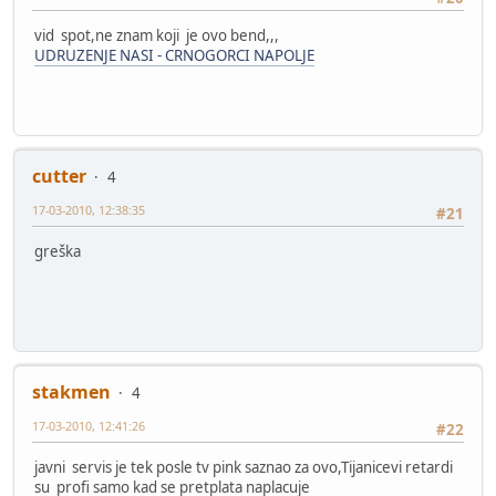
vid spot,ne znam koji je ovo bend,,,
UDRUZENJE NASI - CRNOGORCI NAPOLJE
cutter
4
17-03-2010, 12:38:35
#21
greška
stakmen
4
17-03-2010, 12:41:26
#22
javni servis je tek posle tv pink saznao za ovo,Tijanicevi retardi
su profi samo kad se pretplata naplacuje