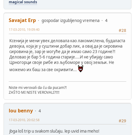
magical sounds
Savajat Erp
gospodar izgubljenog vremena
4
17-03-2010, 19:09:40
#28
Ксенија је мени увек деловала као лакомислена, будаласта
девојка, која је у суштини добар лик, а овај да је сировина
сировина је, зар је могуће да је имао само 23 године?!
Деловао је бар 5-6 година старије....И не убијају само
Црногорци своје рибе из љубоморе у овој земљи. Не
можемо их баш за све окривити...
Niste mi verovali da ću da pucam?!
ZAŠTO MI NISTE VEROVALI?!!!!
lou benny
4
17-03-2010, 20:02:58
#29
jbga loš trip u svakom slučaju. lep uvid ima meho!