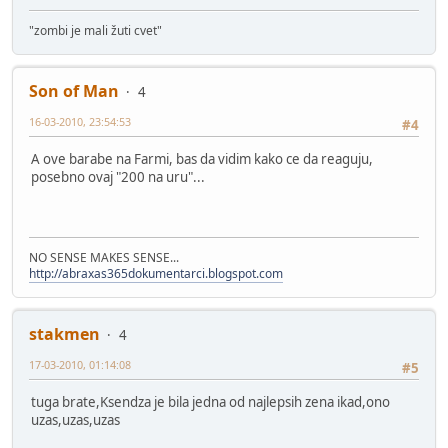
"zombi je mali žuti cvet"
Son of Man
4
16-03-2010, 23:54:53
#4
A ove barabe na Farmi, bas da vidim kako ce da reaguju,
posebno ovaj "200 na uru"...
NO SENSE MAKES SENSE...
http://abraxas365dokumentarci.blogspot.com
stakmen
4
17-03-2010, 01:14:08
#5
tuga brate,Ksendza je bila jedna od najlepsih zena ikad,ono
uzas,uzas,uzas