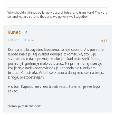
Why shouldn't things be largely absurd, futile, and transitory? They are
so, and we are so, and they and we go very well together.
Kunac
4
17-03-2010, 09:56:24
#15
Ksenija je bila izuyetno lepa zena, to nije sporno. Ali, pored te
lepote imala je i taj kvalitet devojke iz komsiluka, sto ju je
stvaralo rivid da je poznajete iako je nikad niste sreli. Istina,
poslednjih godina je malo odlutala... Na primer, onaj intervju
koji je dala Radi Radenovic dok je Kapisoda bio u Velikom
bratu... Katastrofa. Videlo se iz aviona da joj nisu sve na broju.
Droga, pretpostavljam.
A o tom Kapisodi ne vredi trositi reci... Stakmen je sve lepo
rekao.
"zombi je mali žuti cvet"