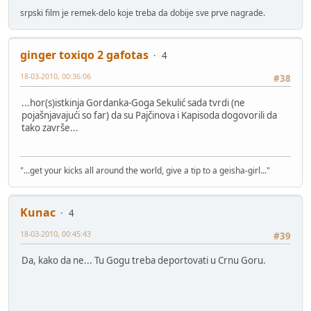
srpski film je remek-delo koje treba da dobije sve prve nagrade.
ginger toxiqo 2 gafotas
4
18-03-2010, 00:36:06
#38
...hor(s)istkinja Gordanka-Goga Sekulić sada tvrdi (ne
pojašnjavajući so far) da su Pajčinova i Kapisoda dogovorili da
tako završe...
"...get your kicks all around the world, give a tip to a geisha-girl..."
Kunac
4
18-03-2010, 00:45:43
#39
Da, kako da ne... Tu Gogu treba deportovati u Crnu Goru.