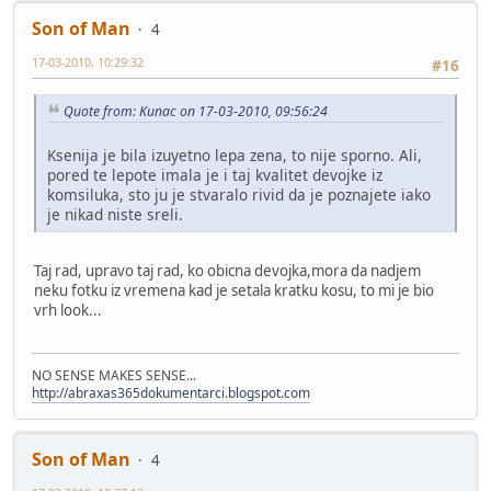
Son of Man
4
17-03-2010, 10:29:32
#16
Quote from: Kunac on 17-03-2010, 09:56:24
Ksenija je bila izuyetno lepa zena, to nije sporno. Ali,
pored te lepote imala je i taj kvalitet devojke iz
komsiluka, sto ju je stvaralo rivid da je poznajete iako
je nikad niste sreli.
Taj rad, upravo taj rad, ko obicna devojka,mora da nadjem
neku fotku iz vremena kad je setala kratku kosu, to mi je bio
vrh look...
NO SENSE MAKES SENSE...
http://abraxas365dokumentarci.blogspot.com
Son of Man
4