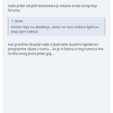
inače jedan od jačih komentara je ostavio ortak na hip hop
forumu:
Quote
mislim lepi su obodvoje, zasto se nisu isidora bjelica i
onaj njen roknuli
ove granične situacije vade iz ljudi neke izuzetno lapidarne i
pregnantne iskaze o svetu... ko je iz fazona crnog humora ima
na dnu ovog posta jedan jpg...