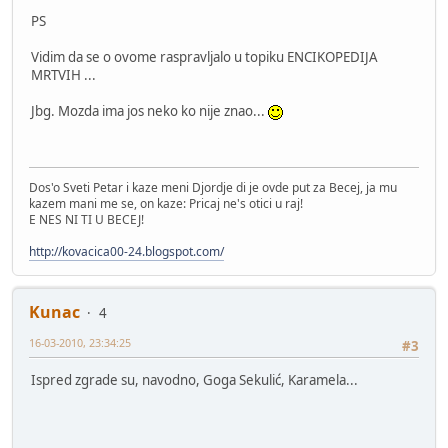
PS
Vidim da se o ovome raspravljalo u topiku ENCIKOPEDIJA
MRTVIH ...
Jbg. Mozda ima jos neko ko nije znao...
Dos'o Sveti Petar i kaze meni Djordje di je ovde put za Becej, ja mu
kazem mani me se, on kaze: Pricaj ne's otici u raj!
E NES NI TI U BECEJ!
http://kovacica00-24.blogspot.com/
Kunac
4
16-03-2010, 23:34:25
#3
Ispred zgrade su, navodno, Goga Sekulić, Karamela...