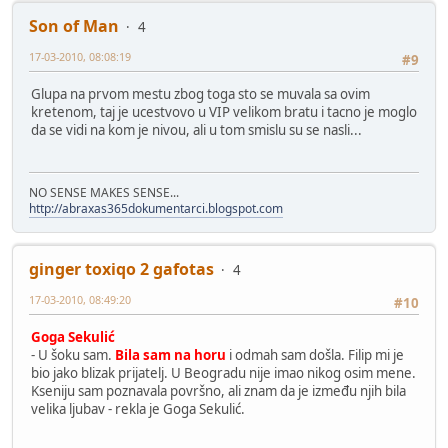
Son of Man
4
17-03-2010, 08:08:19
#9
Glupa na prvom mestu zbog toga sto se muvala sa ovim
kretenom, taj je ucestvovo u VIP velikom bratu i tacno je moglo
da se vidi na kom je nivou, ali u tom smislu su se nasli...
NO SENSE MAKES SENSE...
http://abraxas365dokumentarci.blogspot.com
ginger toxiqo 2 gafotas
4
17-03-2010, 08:49:20
#10
Goga Sekulić
- U šoku sam.
Bila sam na horu
i odmah sam došla. Filip mi je
bio jako blizak prijatelj. U Beogradu nije imao nikog osim mene.
Kseniju sam poznavala površno, ali znam da je između njih bila
velika ljubav - rekla je Goga Sekulić.