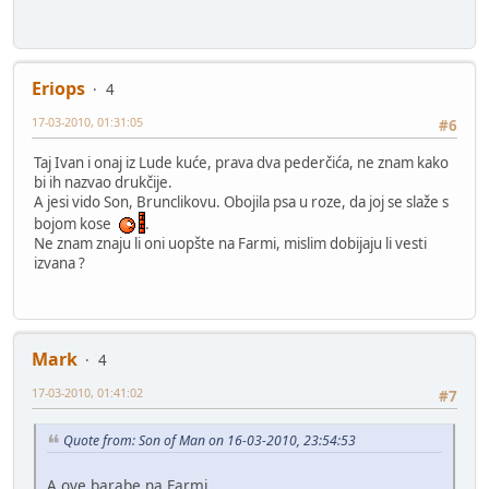
Eriops
4
17-03-2010, 01:31:05
#6
Taj Ivan i onaj iz Lude kuće, prava dva pederčića, ne znam kako
bi ih nazvao drukčije.
A jesi vido Son, Brunclikovu. Obojila psa u roze, da joj se slaže s
bojom kose
.
Ne znam znaju li oni uopšte na Farmi, mislim dobijaju li vesti
izvana ?
Mark
4
17-03-2010, 01:41:02
#7
Quote from: Son of Man on 16-03-2010, 23:54:53
A ove barabe na Farmi, ...