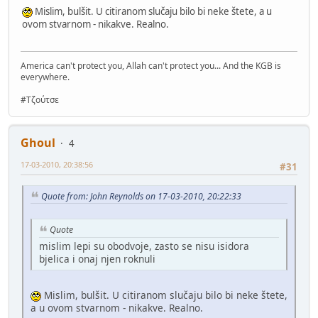
Mislim, bulšit. U citiranom slučaju bilo bi neke štete, a u
ovom stvarnom - nikakve. Realno.
America can't protect you, Allah can't protect you... And the KGB is
everywhere.
#Τζούτσε
Ghoul
4
17-03-2010, 20:38:56
#31
Quote from: John Reynolds on 17-03-2010, 20:22:33
Quote
mislim lepi su obodvoje, zasto se nisu isidora
bjelica i onaj njen roknuli
Mislim, bulšit. U citiranom slučaju bilo bi neke štete,
a u ovom stvarnom - nikakve. Realno.