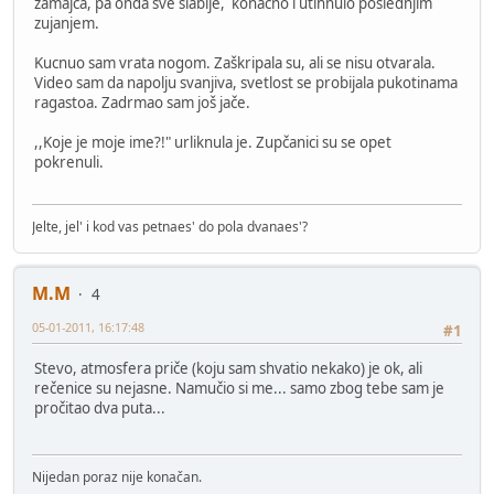
zamajca, pa onda sve slabije, konačno i utihnulo poslednjim
zujanjem.
Kucnuo sam vrata nogom. Zaškripala su, ali se nisu otvarala.
Video sam da napolju svanjiva, svetlost se probijala pukotinama
ragastoa. Zadrmao sam još jače.
,,Koje je moje ime?!" urliknula je. Zupčanici su se opet
pokrenuli.
Jelte, jel' i kod vas petnaes' do pola dvanaes'?
M.M
4
05-01-2011, 16:17:48
#1
Stevo, atmosfera priče (koju sam shvatio nekako) je ok, ali
rečenice su nejasne. Namučio si me... samo zbog tebe sam je
pročitao dva puta...
Nijedan poraz nije konačan.