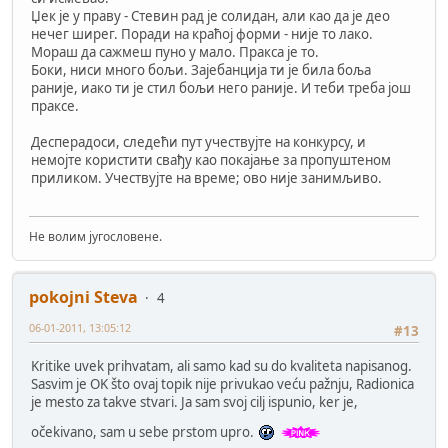
Џек је у праву - Стевин рад је солидан, али као да је део
нечег ширег. Поради на краћој форми - није то лако.
Мораш да сажмеш пуно у мало. Пракса је то.
Боки, ниси много бољи. Зајебанција ти је била боља
раније, иако ти је стил бољи него раније. И теби треба још
праксе.
Десперадоси, следећи пут учествујте на конкурсу, и
немојте користити свађу као покајање за пропуштеном
приликом. Учествујте на време; ово није занимљиво.
Не волим југословене.
pokojni Steva
4
06-01-2011, 13:05:12
#13
Kritike uvek prihvatam, ali samo kad su do kvaliteta napisanog.
Sasvim je OK što ovaj topik nije privukao veću pažnju, Radionica
je mesto za takve stvari. Ja sam svoj cilj ispunio, ker je,
očekivano, sam u sebe prstom upro.