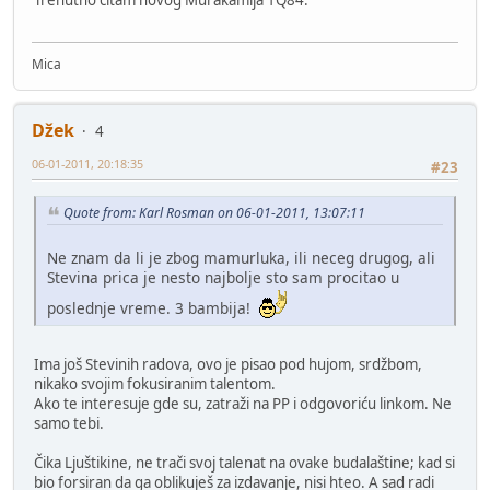
Trenutno čitam novog Murakamija 1Q84.
Mica
Džek
4
06-01-2011, 20:18:35
#23
Quote from: Karl Rosman on 06-01-2011, 13:07:11
Ne znam da li je zbog mamurluka, ili neceg drugog, ali
Stevina prica je nesto najbolje sto sam procitao u
poslednje vreme. 3 bambija!
Ima još Stevinih radova, ovo je pisao pod hujom, srdžbom,
nikako svojim fokusiranim talentom.
Ako te interesuje gde su, zatraži na PP i odgovoriću linkom. Ne
samo tebi.
Čika Ljuštikine, ne trači svoj talenat na ovake budalaštine; kad si
bio forsiran da ga oblikuješ za izdavanje, nisi hteo. A sad radi