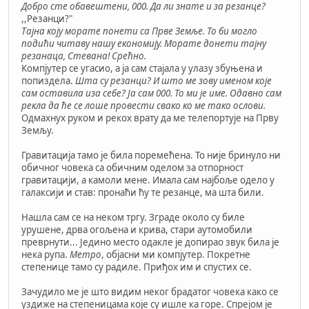
Добро сте обавештени, 000. Да ли знате и за резанце?
,,Резанци?"
Тајна коју морате понети са Прве Земље. То би могло
подићи читаву нашу економију. Морате донети тајну
резанаца, Стевана! Срећно.
Компјутер се угасио, а ја сам стајала у улазу збуњена и
попиздела.
Шта су резанци? И што ме зову именом које
сам оставила иза себе? Ја сам 000. То ми је име. Одавно сам
рекла да ће се лоше провести свако ко ме тако ослови.
Одмахнух руком и рекох врату да ме телепортује на Прву
Земљу.
Гравитација тамо је била поремећена. То није бринуло ни
обичног човека са обичним оделом за отпорност
гравитацији, а камоли мене. Имала сам најбоље одело у
галаксији и став: пронаћи ћу те резанце, ма шта били.
Нашла сам се на неком тргу. Зграде около су биле
урушене, дрва огољена и крива, стари аутомобили
преврнути... Једино место одакле је допирао звук била је
нека рупа.
Метро
, објасни ми компјутер. Покретне
степенице тамо су радиле. Приђох им и спустих се.
Зачудило ме је што видим неког брадатог човека како се
уздиже на степеницама које су ишле ка горе. Спрејом је