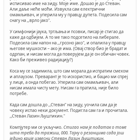
исписивао име на зиду. Моје име. Дошао је до Стеван.
Али даље неће моћи. Извукла сам електрични
омамљивач, и уперила му у правцу дупета. Подесила сам
снагу на ,,врло јако".
У симфонији јаука, тртљања и псовки, писар је стигао да
каже да одбијем. А то ме тако подсетило на либерале.
Подесила сам напон на ,,грозно јако", и опалила у правцу
његове мушкости – ако је има. (Овај створ био је брадат и
одрпан, и нисам могла да поверујем да је он обичан човек.
Како би преживео радијацију?)
Коса му се задимила, што сам морала да испратим смехом
и аплаузом. Преварант је то искористио, и бацио ми спреј
у лице, а онда побегао. Уперила сам омамљивач, али
нисам имала чисту мету. Нисам га пратила, није било
потребе.
Када сам дошла до ,,Стеван" на зиду, уочила сам да је
човеку испао неки документ. Подигла сам га и прочитала.
,,Стеван Лазин Љуштикин."
Компјутер ми се укључио.
Стигао нам је податак о томе
шта треба да тражиш, 000. Тајну о резанцима сада још
једино крије извесни Стеван Лазин Љуштикин.