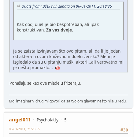
Quote from: Džek svih zanata on 06-01-2011, 20:18:35
Kak god, duel je bio bespotreban, ali ipak
konstruktivan.
Za vas dvoje.
Ja se zaista izvinjavam što ovo pitam, ali da li je jedan
od aktera u ovom kniževnom duelu žensko? Meni je
izgledalo da su u pitanju muški akteri...ali verovatno mi
je nešto promaklo...
Ponašaju se kao dve mlade u frizeraju.
Moj imaginarni drug mi govori da sa tvojom glavom nešto nije u redu.
angel011
PsychoKitty
5
06-01-2011, 21:28:55
#30