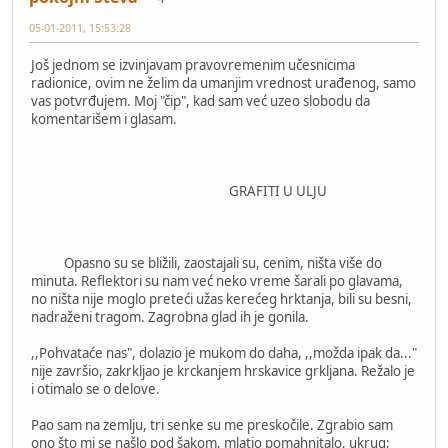
05-01-2011, 15:53:28
Još jednom se izvinjavam pravovremenim učesnicima
radionice, ovim ne želim da umanjim vrednost urađenog, samo
vas potvrđujem. Moj "čip", kad sam već uzeo slobodu da
komentarišem i glasam.
GRAFITI U ULJU
Opasno su se bližili, zaostajali su, cenim, ništa više do
minuta. Reflektori su nam već neko vreme šarali po glavama,
no ništa nije moglo preteći užas kerećeg hrktanja, bili su besni,
nadraženi tragom. Zagrobna glad ih je gonila.
,,Pohvataće nas", dolazio je mukom do daha, ,,možda ipak da..."
nije završio, zakrkljao je krckanjem hrskavice grkljana. Režalo je
i otimalo se o delove.
Pao sam na zemlju, tri senke su me preskočile. Zgrabio sam
ono što mi se našlo pod šakom, mlatio pomahnitalo, ukrug;