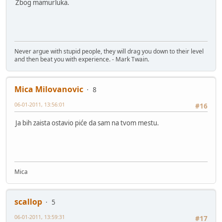
Zbog mamurluka.
Never argue with stupid people, they will drag you down to their level
and then beat you with experience. - Mark Twain.
Mica Milovanovic
8
06-01-2011, 13:56:01
#16
Ja bih zaista ostavio piće da sam na tvom mestu.
Mica
scallop
5
06-01-2011, 13:59:31
#17