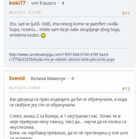
boki77
von Trauzers
4
06-01-2011, 12:31:49
#11
Eto, sad se ljutiš. Vidiš, ima nekog kome se pamflet i sviđa.
Supa, rezanci... mislio sam da je naše okupljanje zbog toga,
smislena osobo.
http://www.carobnaknjiga.com/1f6919dd-0740-478f-9a24-
c1f7fda3335b/Kuda-me-je-odvelo-ubistvo-bele-pticurine.aspx
Svevid
Велики Мамелук
4
06-01-2011, 12:49:05
#12
Вас двојица се прво издвајате да би се обрачунали, а онда
се свађате јер сте се обрачунали.
Стево, имаш 2 за бокија, и 1 неутралан глас. Топик ти и
није привукао неку пажњу, тако да... научи да се носиш са
неуспесима.
Боки, не зајебавај превише, да се не претвориш у оно што
си исмевао.