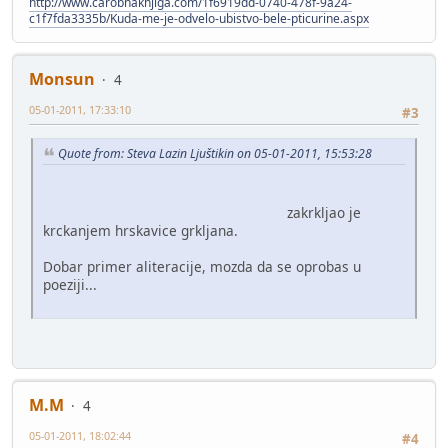
http://www.carobnaknjiga.com/1f6919dd-0740-478f-9a24-
c1f7fda3335b/Kuda-me-je-odvelo-ubistvo-bele-pticurine.aspx
Monsun
4
05-01-2011, 17:33:10
#3
Quote from: Steva Lazin Ljuštikin on 05-01-2011, 15:53:28
zakrkljao je
krckanjem hrskavice grkljana.
Dobar primer aliteracije, mozda da se oprobas u
poeziji...
M.M
4
05-01-2011, 18:02:44
#4