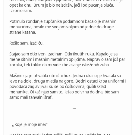
opet ka dnu. Brum je bio neizdrživ, jači i od pucanja pluća.
Izronio sam.
Potmulo rondanje zupčanika podamnom bacalo je masnim
mehurićima, nosilo me svojom voljom od jedne do druge
strane kazana.
Rešio sam, izaći ću.
Stajao sam otkriven i zadihan. Otkrilnutih ruku. Kapalo je sa
mene sitnim i masnim metalnim opiljcima. Napravio sam još par
koraka, tek toliko da mi vide i belasanje iskeženih zuba.
Mašinerija je uhvatila ritmični huk. Jedna ruka joj je hvatala sa
leve na dole, druga mlatila na gore. Bedni ostaci krpa uniformi i
povodaca zaglavljivali su se po ćoškovima, gušili sklad
mehanike. Otkačinjao sam to, letao od vrha do dna; bio sam
samo mali zahvalni šraf.
---
,,Koje je moje ime?"