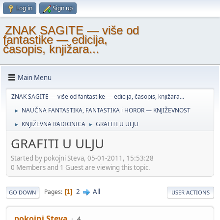
Log in
Sign up
ZNAK SAGITE — više od
fantastike — edicija,
časopis, knjižara...
Main Menu
ZNAK SAGITE — više od fantastike — edicija, časopis, knjižara...
NAUČNA FANTASTIKA, FANTASTIKA i HOROR — KNJIŽEVNOST
►
KNJIŽEVNA RADIONICA
GRAFITI U ULJU
►
►
GRAFITI U ULJU
Started by pokojni Steva, 05-01-2011, 15:53:28
0 Members and 1 Guest are viewing this topic.
2
All
Pages
1
GO DOWN
USER ACTIONS
pokojni Steva
4