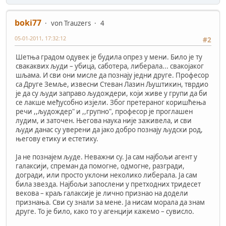
boki77
von Trauzers
4
05-01-2011, 17:32:12
#2
Шетња градом одувек је будила опрез у мени. Било је ту
свакаквих људи – убица, саботера, либерала... свакојаког
шљама. И сви они мисле да познају једни друге. Професор
са Друге Земље, извесни Стеван Лазин Љуштикин, тврдио
је да су људи заправо људождери, који живе у групи да би
се лакше међусобно изјели. Због претераног коришћења
речи ,,људождер" и ,,групно", професор је проглашен
лудим, и заточен. Његова наука није заживела, и сви
људи данас су уверени да јако добро познају људски род,
његову етику и естетику.
Ја не познајем људе. Неважни су. Ја сам најбољи агент у
галаксији, спреман да помогне, одмогне, разгради,
догради, или просто уклони неколико либерала. Ја сам
била звезда. Најбољи запослени у претходних тридесет
векова – краљ галаксије је лично признао на додели
признања. Сви су знали за мене. Ја нисам морала да знам
друге. То је било, како то у агенцији кажемо – сувисло.