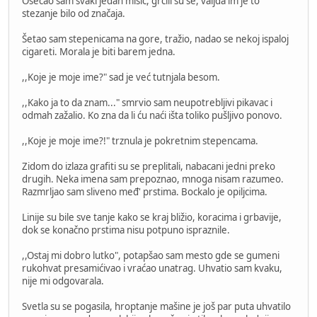
Osećao sam svaki jedan mišić, grčili su se, valjda im je to
stezanje bilo od značaja.
Šetao sam stepenicama na gore, tražio, nadao se nekoj ispaloj
cigareti. Morala je biti barem jedna.
,,Koje je moje ime?" sad je već tutnjala besom.
,,Kako ja to da znam..." smrvio sam neupotrebljivi pikavac i
odmah zažalio. Ko zna da li ću naći išta toliko pušljivo ponovo.
,,Koje je moje ime?!" trznula je pokretnim stepencama.
Zidom do izlaza grafiti su se preplitali, nabacani jedni preko
drugih. Neka imena sam prepoznao, mnoga nisam razumeo.
Razmrljao sam sliveno međ' prstima. Bockalo je opiljcima.
Linije su bile sve tanje kako se kraj bližio, koracima i grbavije,
dok se konačno prstima nisu potpuno ispraznile.
,,Ostaj mi dobro lutko", potapšao sam mesto gde se gumeni
rukohvat presamićivao i vraćao unatrag. Uhvatio sam kvaku,
nije mi odgovarala.
Svetla su se pogasila, hroptanje mašine je još par puta uhvatilo