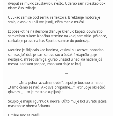
dvaput se muklo zaustavilo u nešto. Udarao sam i treskao dok
nisam čuo izdisaje.
Uvukao sam se pod senku reflektora. Brektanje motora je
stalo, glasovi su bili sve jasniji, ništa manje mučni.
Iz posekotine na desnom dlanu je krenulo kapati, obuhvatio
sam celom rukom izbočinu strmine na kojoj sam visio. Još gore,
curkalo je pravo na lice. Spustio sam se do podnožja.
Metalno je škljocalo kao lancima, vezivali su kerove, ponadao
sam se. Još dublje sam se uvukao u ćošak. Izdajnički ga je
nestajalo, mrzeo sam ga, gurao unazad u nadi da nađem još
mesta. Kad sam propao, znao sam da je to kraj.
---
,,Ima jedna razvalina, ovde", triput je bocnuo u mapu,
,,tamo ćemo se naći. Ako sve propadne...", krcnuo je okrećući
glavom, ,,...to je mesto okupljanja".
Skupio je mapu i gurnuo u nedra. Očito mu je bol u vratu jačala,
masirao se obema šakama.
U tišini smo se razišli.