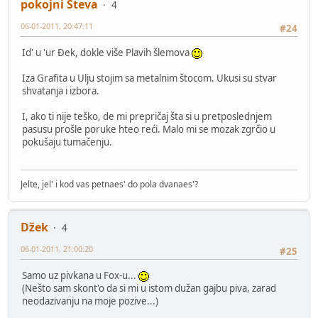
pokojni Steva
4
06-01-2011, 20:47:11
#24
Id' u 'ur Đek, dokle više Plavih šlemova
Iza Grafita u Ulju stojim sa metalnim štocom. Ukusi su stvar
shvatanja i izbora.
I, ako ti nije teško, de mi prepričaj šta si u pretposlednjem
pasusu prošle poruke hteo reći. Malo mi se mozak zgrčio u
pokušaju tumačenju.
Jelte, jel' i kod vas petnaes' do pola dvanaes'?
Džek
4
06-01-2011, 21:00:20
#25
Samo uz pivkana u Fox-u...
(Nešto sam skont'o da si mi u istom dužan gajbu piva, zarad
neodazivanju na moje pozive...)