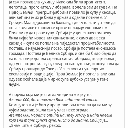
Ја сам познавала кухињу. Иако сам била врсан агент,
лепотица, прогонитељ либерала, волела сам да кувам. На
Првој Земљи, прегршт фабрика правило је супу у кесици,
али већина њих је била у држави одакле потичем. У
Србији. Малој држави на Балкану, где су власти успеле да
после велике економске кризе овладају економијом.
Почели су да праве супу. Србија је у деветнаестом веку
била највећи извозник свињетине, а само два века
касније – супа се попела на пиједестал профитабилности,
поставши најумеснији посао. Србија је постала економска
громада. Постала је Велика Србија, и све би било бајно да
на власт није дошла странка хипи-либерала, која је новац
од супе потрошила у нуклеарно наоружање, и покушала да
Србију прошири до Токија. У светлости нуклеарних
експлозија и радијације, Прва Земља је пропала, али сам
одувек осећала да је мирис супе дубоко усађен у гене
људи.
А порука која ми је стигла уверила ме је у то.
Агенте 000, достављамо Вам задатак од краља.
Компјутер ми је био у врату, али сам желела да на миру
чујем задатак. Ушла сам у улаз неке зграде.
Агенте 000, морате отићи на Прву Земљу и наћи човека
који зна тајне српске супе. Чисто да знате, Србија је..
.
,,Знам шта је Србија", рекох.