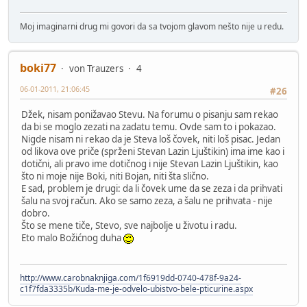
Moj imaginarni drug mi govori da sa tvojom glavom nešto nije u redu.
boki77
von Trauzers
4
06-01-2011, 21:06:45
#26
Džek, nisam ponižavao Stevu. Na forumu o pisanju sam rekao
da bi se moglo zezati na zadatu temu. Ovde sam to i pokazao.
Nigde nisam ni rekao da je Steva loš čovek, niti loš pisac. Jedan
od likova ove priče (sprženi Stevan Lazin Ljuštikin) ima ime kao i
dotični, ali pravo ime dotičnog i nije Stevan Lazin Ljuštikin, kao
što ni moje nije Boki, niti Bojan, niti šta slično.
E sad, problem je drugi: da li čovek ume da se zeza i da prihvati
šalu na svoj račun. Ako se samo zeza, a šalu ne prihvata - nije
dobro.
Što se mene tiče, Stevo, sve najbolje u životu i radu.
Eto malo Božićnog duha
http://www.carobnaknjiga.com/1f6919dd-0740-478f-9a24-
c1f7fda3335b/Kuda-me-je-odvelo-ubistvo-bele-pticurine.aspx