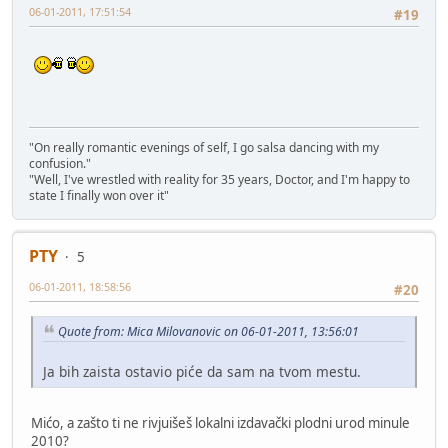
06-01-2011, 17:51:54
#19
"On really romantic evenings of self, I go salsa dancing with my
confusion."
"Well, I've wrestled with reality for 35 years, Doctor, and I'm happy to
state I finally won over it"
PTY
5
06-01-2011, 18:58:56
#20
Quote from: Mica Milovanovic on 06-01-2011, 13:56:01
Ja bih zaista ostavio piće da sam na tvom mestu.
Mićo, a zašto ti ne rivjuišeš lokalni izdavački plodni urod minule
2010?