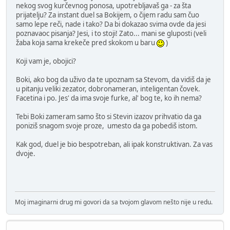
nekog svog kurčevnog ponosa, upotrebljavaš ga - za šta
prijatelju? Za instant duel sa Bokijem, o čijem radu sam čuo
samo lepe reči, nade i tako? Da bi dokazao svima ovde da jesi
poznavaoc pisanja? Jesi, i to stoji! Zato... mani se gluposti (veli
žaba koja sama krekeče pred skokom u baru
)
Koji vam je, obojici?
Boki, ako bog da uživo da te upoznam sa Stevom, da vidiš da je
u pitanju veliki zezator, dobronameran, inteligentan čovek.
Facetina i po. Jes' da ima svoje furke, al' bog te, ko ih nema?
Tebi Boki zameram samo što si Stevin izazov prihvatio da ga
poniziš snagom svoje proze, umesto da ga pobediš istom.
Kak god, duel je bio bespotreban, ali ipak konstruktivan. Za vas
dvoje.
Moj imaginarni drug mi govori da sa tvojom glavom nešto nije u redu.