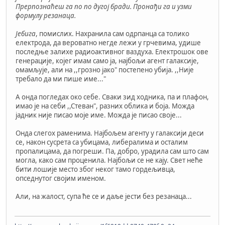
Прерпознаћеш га по по дугој бради. Пронађи га и узми
формулу резанаца.
Јебига
, помислих. Нахранила сам одрпанца са толико
електрода, да вероватно негде лежи у грчевима, удише
последње залихе радиоактивног ваздуха. Електрошок ове
генерације, којег имам само ја, најбољи агент галаксије,
омамљује, али на ,,грозно јако" постепено убија. ,,Није
требало да ми пише име..."
А онда погледах око себе. Сваки зид ходника, па и плафон,
имао је на себи ,,Стеван", разних облика и боја. Можда
јадник није писао моје име. Можда је писао своје...
Онда слегох раменима. Најбољем агенту у галаксији деси
се, након сусрета са убицама, либералима и осталим
пропалицама, да погреши. Па, добро, урадила сам што сам
могла, како сам проценила. Најбољи се не кају. Свет неће
бити лошије место због неког тамо гордељивца,
опседнутог својим именом.
Али, на жалост, супа ће се и даље јести без резанаца...