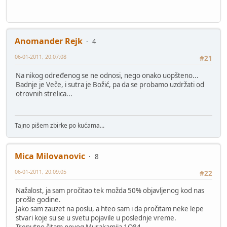
Anomander Rejk
4
06-01-2011, 20:07:08
#21
Na nikog određenog se ne odnosi, nego onako uopšteno...
Badnje je Veče, i sutra je Božić, pa da se probamo uzdržati od
otrovnih strelica...
Tajno pišem zbirke po kućama...
Mica Milovanovic
8
06-01-2011, 20:09:05
#22
Nažalost, ja sam pročitao tek možda 50% objavljenog kod nas
prošle godine.
Jako sam zauzet na poslu, a hteo sam i da pročitam neke lepe
stvari koje su se u svetu pojavile u poslednje vreme.