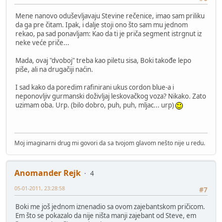
Mene nanovo oduševljavaju Stevine rečenice, imao sam priliku
da ga pre čitam. Ipak, i dalje stoji ono što sam mu jednom
rekao, pa sad ponavljam: Kao da ti je priča segment istrgnut iz
neke veće priče...
Mada, ovaj "dvoboj" treba kao piletu sisa, Boki takođe lepo
piše, ali na drugačiji naćin.
I sad kako da poredim rafinirani ukus cordon blue-a i
neponovljiv gurmanski doživljaj leskovačkog voza? Nikako. Zato
uzimam oba. Urp. (bilo dobro, puh, puh, mljac... urp)
Moj imaginarni drug mi govori da sa tvojom glavom nešto nije u redu.
Anomander Rejk
4
05-01-2011, 23:28:58
#7
Boki me još jednom iznenadio sa ovom zajebantskom pričicom.
Em što se pokazalo da nije ništa manji zajebant od Steve, em