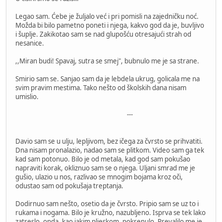
Legao sam. Ćebe je žuljalo već i pri pomisli na zajedničku noć.
Možda bi bilo pametno poneti i njega, kakvo god da je, buvljivo
i šuplje. Zakikotao sam se nad glupošću otresajući strah od
nesanice.
,,Miran budi! Spavaj, sutra se smej", bubnulo me je sa strane.
Smirio sam se. Sanjao sam da je lebdela ukrug, golicala me na
svim pravim mestima. Tako nešto od školskih dana nisam
umislio.
---
Davio sam se u ulju, lepljivom, bez ičega za čvrsto se prihvatiti.
Dna nisam pronalazio, nadao sam se plitkom. Video sam ga tek
kad sam potonuo. Bilo je od metala, kad god sam pokušao
napraviti korak, okliznuo sam se o njega. Uljani smrad me je
gušio, ulazio u nos, razlivao se mnogim bojama kroz oči,
odustao sam od pokušaja treptanja.
Dodirnuo sam nešto, osetio da je čvrsto. Pripio sam se uz to i
rukama i nogama. Bilo je kružno, nazubljeno. Isprva se tek lako
zatreslo, onda, kao jakim pljeskom, pokrenulo. Prevalilo me je