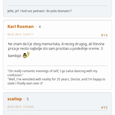
Jelte, jel' i kod vas petnaes' do pola dvanaes'?
Karl Rosman
4
06-01-2011, 13:07:11
#14
Ne znam da li je zbog mamurluka, ili neceg drugog, ali Stevina
prica je nesto najbolje sto sam procitao u poslednje vreme. 3
bambija!
"On really romantic evenings of self, I go salsa dancing with my
confusion."
"Well, I've wrestled with reality for 35 years, Doctor, and I'm happy to
state I finally won over it"
scallop
5
06-01-2011, 13:53:03
#15