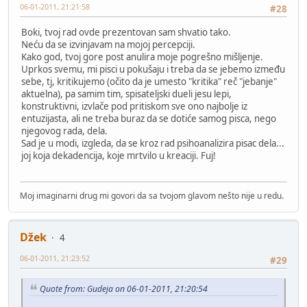
06-01-2011, 21:21:58
#28
Boki, tvoj rad ovde prezentovan sam shvatio tako.
Neću da se izvinjavam na mojoj percepciji.
Kako god, tvoj gore post anulira moje pogrešno mišljenje.
Uprkos svemu, mi pisci u pokušaju i treba da se jebemo između
sebe, tj, kritikujemo (očito da je umesto "kritika" reč "jebanje"
aktuelna), pa samim tim, spisateljski dueli jesu lepi,
konstruktivni, izvlače pod pritiskom sve ono najbolje iz
entuzijasta, ali ne treba buraz da se dotiće samog pisca, nego
njegovog rada, dela.
Sad je u modi, izgleda, da se kroz rad psihoanalizira pisac dela...
joj koja dekadencija, koje mrtvilo u kreaciji. Fuj!
Moj imaginarni drug mi govori da sa tvojom glavom nešto nije u redu.
Džek
4
06-01-2011, 21:23:52
#29
Quote from: Gudeja on 06-01-2011, 21:20:54