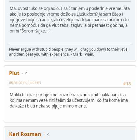
Ma, dvostruko se ogradio. I sa čitanjem u poslednje vreme. Šta
ako je to poslednje vreme došlo sa Ljuštiklom? Ja sam čitao i
njegove bolje stranice, ali čovek je nadrkani paor sa bricom i tu
nema pomoći. I da ga Plut taba, zaglavila bi petnaest godina, a
on bi "Šorom šajke..."
Never argue with stupid people, they will drag you down to their level
and then beat you with experience. - Mark Twain.
Plut
4
06-01-2011, 14:03:03
#18
Molila bih da se moje ime izuzme iz raznoraznih naklapanja sa
kojima nemam veze niti želim da učestvujem. Ko šta kome ima
da kaže i blati neka se pljuje mimo mene.
Karl Rosman
4