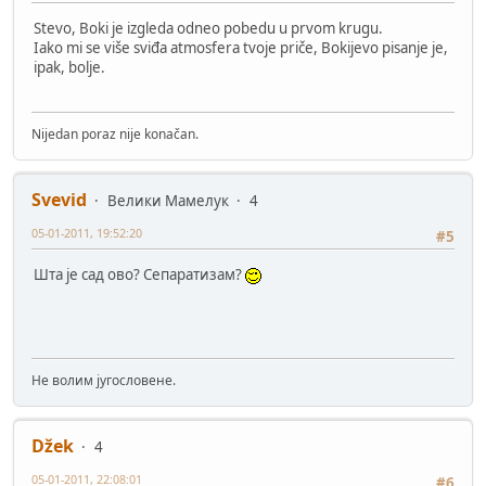
Stevo, Boki je izgleda odneo pobedu u prvom krugu.
Iako mi se više sviđa atmosfera tvoje priče, Bokijevo pisanje je,
ipak, bolje.
Nijedan poraz nije konačan.
Svevid
Велики Мамелук
4
05-01-2011, 19:52:20
#5
Шта је сад ово? Сепаратизам?
Не волим југословене.
Džek
4
05-01-2011, 22:08:01
#6