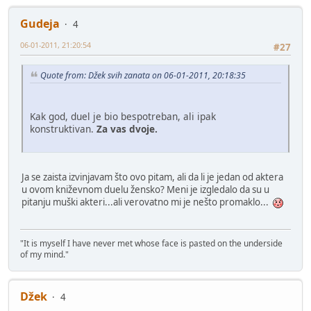
Gudeja
4
06-01-2011, 21:20:54
#27
Quote from: Džek svih zanata on 06-01-2011, 20:18:35
Kak god, duel je bio bespotreban, ali ipak
konstruktivan.
Za vas dvoje.
Ja se zaista izvinjavam što ovo pitam, ali da li je jedan od aktera
u ovom kniževnom duelu žensko? Meni je izgledalo da su u
pitanju muški akteri...ali verovatno mi je nešto promaklo...
"It is myself I have never met whose face is pasted on the underside
of my mind."
Džek
4