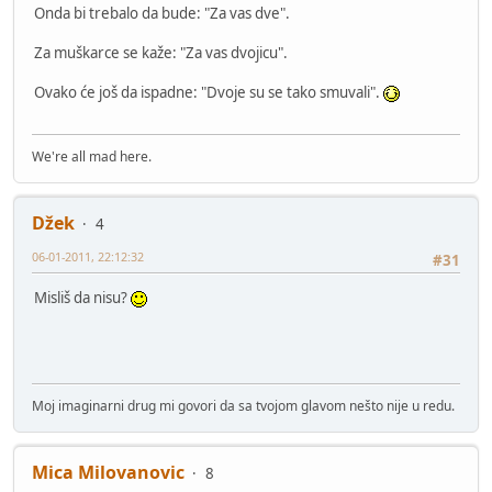
Onda bi trebalo da bude: "Za vas dve".
Za muškarce se kaže: "Za vas dvojicu".
Ovako će još da ispadne: "Dvoje su se tako smuvali".
We're all mad here.
Džek
4
06-01-2011, 22:12:32
#31
Misliš da nisu?
Moj imaginarni drug mi govori da sa tvojom glavom nešto nije u redu.
Mica Milovanovic
8