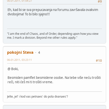
06-01-2011, 01:04:27
#9
Eh, kad bi se sva prepucavanja na forumu završavala ovakvim
dvobojima! To bi bilo sjajno!!!
"I am the end of Chaos, and of Order, depending upon how you view
me. I mark a division. Beyond me other rules apply."
pokojni Steva
4
06-01-2011, 03:23:11
#10
@ Boki,
Besmislen pamflet besmislene osobe. Na tebe više neću trošiti
reči, niti ćeš mi ti trošiti vreme.
Jelte, jel' i kod vas petnaes' do pola dvanaes'?