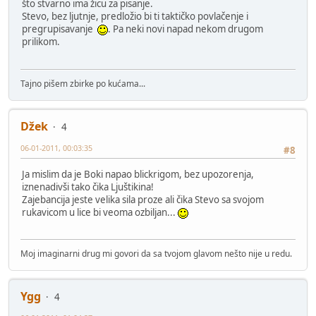
što stvarno ima žicu za pisanje.
Stevo, bez ljutnje, predložio bi ti taktičko povlačenje i
pregrupisavanje
. Pa neki novi napad nekom drugom
prilikom.
Tajno pišem zbirke po kućama...
Džek
4
06-01-2011, 00:03:35
#8
Ja mislim da je Boki napao blickrigom, bez upozorenja,
iznenadivši tako čika Ljuštikina!
Zajebancija jeste velika sila proze ali čika Stevo sa svojom
rukavicom u lice bi veoma ozbiljan...
Moj imaginarni drug mi govori da sa tvojom glavom nešto nije u redu.
Ygg
4